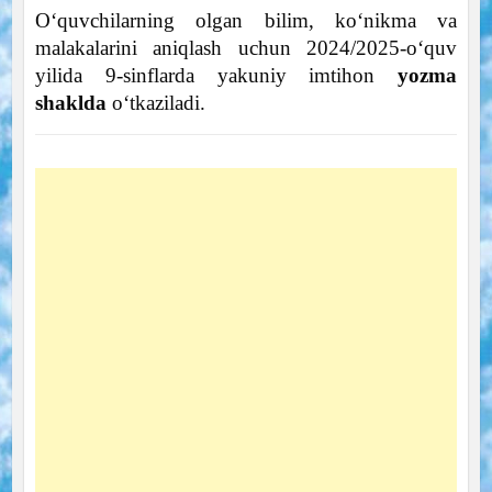
Oʻquvchilarning olgan bilim, koʻnikma va
malakalarini aniqlash uchun 2024/2025-oʻquv
yilida 9-sinflarda yakuniy imtihon
yozma
shaklda
oʻtkaziladi.