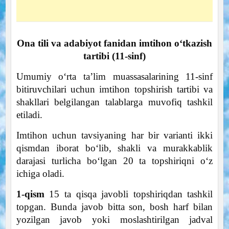
Ona tili va adabiyot fanidan imtihon oʻtkazish
tartibi (11-sinf)
Umumiy oʻrta taʼlim muassasalarining 11-sinf
bitiruvchilari uchun imtihon topshirish tartibi va
shakllari belgilangan talablarga muvofiq tashkil
etiladi.
Imtihon uchun tavsiyaning har bir varianti ikki
qismdan iborat boʻlib, shakli va murakkablik
darajasi turlicha boʻlgan 20 ta topshiriqni oʻz
ichiga oladi.
1-qism
15 ta qisqa javobli topshiriqdan tashkil
topgan. Bunda javob bitta son, bosh harf bilan
yozilgan javob yoki moslashtirilgan jadval