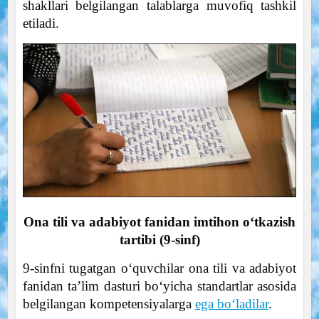
shakllari belgilangan talablarga muvofiq tashkil
etiladi.
Ona tili va adabiyot fanidan imtihon oʻtkazish
tartibi (9-sinf)
9-sinfni tugatgan oʻquvchilar ona tili va adabiyot
fanidan taʼlim dasturi boʻyicha standartlar asosida
belgilangan kompetensiyalarga
ega boʻladilar
.