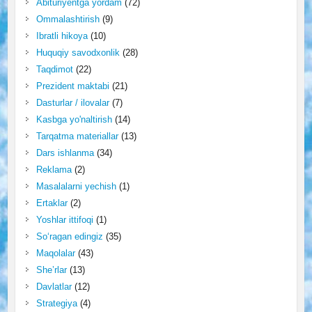
Abituriyentga yordam
(72)
Ommalashtirish
(9)
Ibratli hikoya
(10)
Huquqiy savodxonlik
(28)
Taqdimot
(22)
Prezident maktabi
(21)
Dasturlar / ilovalar
(7)
Kasbga yo'naltirish
(14)
Tarqatma materiallar
(13)
Dars ishlanma
(34)
Reklama
(2)
Masalalarni yechish
(1)
Ertaklar
(2)
Yoshlar ittifoqi
(1)
So‘ragan edingiz
(35)
Maqolalar
(43)
She’rlar
(13)
Davlatlar
(12)
Strategiya
(4)