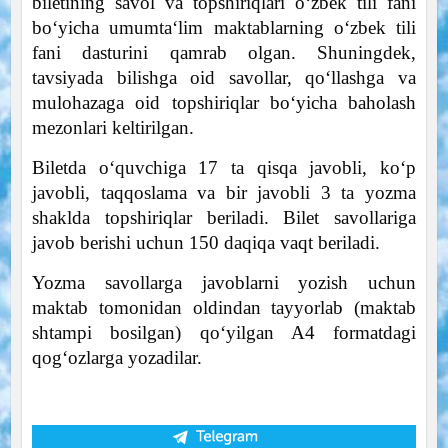
biletining savol va topshiriqlari oʻzbek tili fani
boʻyicha umumtaʻlim maktablarning oʻzbek tili
fani dasturini qamrab olgan. Shuningdek,
tavsiyada bilishga oid savollar, qoʻllashga va
mulohazaga oid topshiriqlar boʻyicha baholash
mezonlari keltirilgan.
Biletda oʻquvchiga 17 ta qisqa javobli, koʻp
javobli, taqqoslama va bir javobli 3 ta yozma
shaklda topshiriqlar beriladi. Bilet savollariga
javob berishi uchun 150 daqiqa vaqt beriladi.
Yozma savollarga javoblarni yozish uchun
maktab tomonidan oldindan tayyorlab (maktab
shtampi bosilgan) qoʻyilgan A4 formatdagi
qogʻozlarga yozadilar.