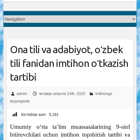
Ona tili va adabiyot, oʻzbek
tili fanidan imtihon oʻtkazish
tartibi
admin
четверг апреля 24th, 2025
Imtihonga
tayyorgarlik
Ko‘rishlar soni
5,191
Umumiy oʻrta taʼlim muassasalarining 9-sinf
bitiruvchilari uchun imtihon topshirish tartibi va