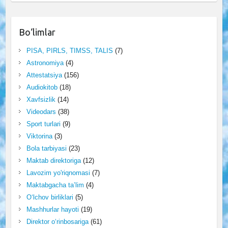
Bo‘limlar
PISA, PIRLS, TIMSS, TALIS
(7)
Astronomiya
(4)
Attestatsiya
(156)
Audiokitob
(18)
Xavfsizlik
(14)
Videodars
(38)
Sport turlari
(9)
Viktorina
(3)
Bola tarbiyasi
(23)
Maktab direktoriga
(12)
Lavozim yo'riqnomasi
(7)
Maktabgacha ta’lim
(4)
O‘lchov birliklari
(5)
Mashhurlar hayoti
(19)
Direktor o‘rinbosariga
(61)