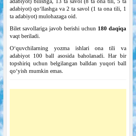
adabiyot) bilishga, 13 ta savol (8 ta ona tili, 5 ta
adabiyot) qoʻllashga va 2 ta savol (1 ta ona tili, 1
ta adabiyot) mulohazaga oid.
Bilet savollariga javob berishi uchun
180 daqiqa
vaqt beriladi.
Oʻquvchilarning yozma ishlari ona tili va
adabiyot 100 ball asosida baholanadi. Har bir
topshiriq uchun belgilangan balldan yuqori ball
qoʻyish mumkin emas.