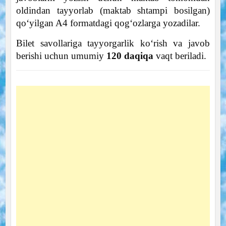
oldindan tayyorlab (maktab shtampi bosilgan)
qoʻyilgan A4 formatdagi qogʻozlarga yozadilar.
Bilet savollariga tayyorgarlik koʻrish va javob
berishi uchun umumiy
120 daqiqa
vaqt beriladi.