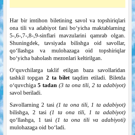
Har bir imtihon biletining savol va topshiriqlari
ona tili va adabiyot fani boʻyicha maktablarning
5-,6-,7-,8-,9-sinflari mavzularini qamrab olgan.
Shuningdek, tavsiyada bilishga oid savollar,
qoʻllashga va mulohazaga oid topshiriqlar
boʻyicha baholash mezonlari keltirilgan.
Oʻquvchilarga taklif etilgan baza savollaridan
tashkil topgan
2 ta bilet
taqdim etiladi. Biletda
oʻquvchiga
5 tadan
(3 ta ona tili, 2 ta adabiyot)
savol beriladi.
Savollarning 2 tasi
(1 ta ona tili, 1 ta adabiyot)
bilishga, 2 tasi
(1 ta ona tili, 1 ta adabiyot)
qoʻllashga, 1 tasi
(1 ta ona tili va adabiyoti)
mulohazaga oid boʻladi.