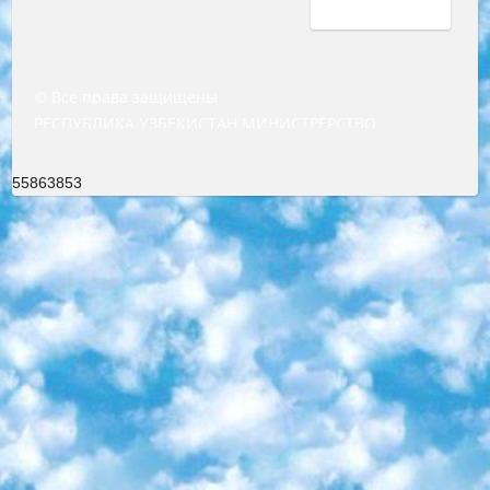
© Все права защищены
РЕСПУБЛИКА УЗБЕКИСТАН МИНИСТРЕРСТВО ДОШКОЛЬНОГО И ШКОЛЬНОГО ОБРАЗОВАНИЯ КОМАНДА в общеобразовательных учреждениях в 2023-2024 учебном году организация и проведение итоговой государственной аттестации обучающихся о Министра дошкольного и школьного образования Республики Узбекистан от 4 марта 2008 года (постановлением Минюста от 20 марта 2008 года № 1778 государственной регистрации) «Итоговое состояние учащихся общего среднего образования на основании положения об утверждении положения об аттестации общего среднего образования выпускной экзамен студентов в образовательных учреждениях в 2023-2024 учебном году В целях организации и прохождения аттестации приказываю: 1. Следующее: перечень предметов, по которым будет проводиться итоговая государственная аттестация и экзамен формы перевода согласно приложению 1; сертификаты международного образца, оценивающие уровень владения иностранными языками перечень согласно приложению 2; 2. Педагогический при специализированных образовательных учреждениях. научно-практический центр квалификации и международной оценки (Д.Давидова) 2024 г. До 25 марта: задания по предметам, по которым будет проводиться итоговая аттестация разработка и утверждение технических условий; итоговая аттестация на основании разработанного предметного задания разработка вопросов по предметам (устно и письменно), экзамен передача; общеобразовательные средние школы и специальные учебные заведения учащиеся выпускных классов школ и интернатов в агентской системе подготовка базы данных экзаменационных материалов и критериев оценки; перевод базы экзаменационных материалов на все языки обучения подать в Республиканский образовательный центр для изготовления; варианты экзаменов на основе разработанных контрольных материалов пусть будут поставлены задачи формирования. 3. Республиканский образовательный центр (Ш.Худайкулов) до 5 апреля 2024 года. до: база данных предоставленных экзаменационных материалов на все языки обучения перевод и экспертиза; для слепых, слабовидящих, глухих, слабослышащих и умственно отсталых детей учащиеся выпускных классов специализированных школ и школ-интернатов база данных экзаменационных материалов на всех преподаваемых языках подготовка критериев оценки; специализированные школы для умственно отсталых детей и технологии для учащихся выпускных классов школ-интернатов разработка соответствующих рекомендаций и критериев проведения ЕГЭ по естествознанию давать задания. 4. Педагогический при специализированных образовательных учреждениях. Научно-практический центр навыков и международной оценки (Д.Давидова), Республика образовательный центр (Худайкулов Ш.) итоговый государственный аттестационный экзамен ориентирован на творческое и логическое мышление при подготовке базы материалов учитывать введение заданий. 5. Следует отметить, что: сертификат государственного образца о знании общеобразовательного предмета и как минимум национальный уровень B1 по предметам на иностранных языках, указанным в Приложении 2. или международно признанный сертификат эквивалентного уровня студенты, изучающие определенный предмет, освобождаются от экзамена; по соответствующим предметам запланирована итоговая государственная аттестация за день до дня, путем жеребьевки Рабочей группой (в письменной форме по предметам, проводимым в форме) из числа сформированных вариантов выбрано 2 варианта; 2 выбранных варианта экзамена анонсированы на официальном сайте министерства и все выпускники по всей стране на основе этих вариантов проводит итоговую государственную аттестацию. 6. Государственное образование учащихся средних общеобразовательных учреждений. знания в соответствии с квалификационными требованиями, которые необходимо приобрести на основании стандартов итоговый (выпускной) контроль для 9 и 11 классов в целях тестирования Экзамены (далее – экзамены) состоят из предметов, перечисленных в приложении 1. будет сделано. 7. Экзамены пройдут с 26 мая по 15 июня 2024 г. (кроме науки физического воспитания). 8. Физическая для учащихся 9 классов общесредних образовательных учреждений. Экзамены по предмету «Образование, квалификация медицина» 1-6 мая 2024 года. сотрудники перевести под присмотр (с отклонениями в физическом или умственном развитии) специализированная школа для детей, школы-интернаты и со сколиозом школы-интернаты санаторного типа для больных детей исключены). 9. Он был слепым, слабовидящим и имел нарушения опорно-двигательного аппарата. экзамены в специализированных школах и интернатах для детей должны проводиться исходя из требований, предъявляемых к общеобразовательным учреждениям (физкультура кроме науки). 10. Специализированная школа для глухих и слабослышащих детей. и экзамены в интернатах и быть реализован в виде письменного теста по математике. 11. Специальность для умственно отсталых детей. Для 9 класса Родной язык и литературное письмо Государственный язык (язык обучения – узбекский). для неклассов) написано Математическое письмо Письменная/устная история Узбекистана Физическое воспитание практично Итоговый контроль Для 11 класса Написание родного языка и литературы (эссе) Математическое письмо Узбекский язык (обучение на узбекском языке) не посещающее общее среднее образование для учреждений)/Образовательное учреждение выбор письменный и устный Иностранный язык письменный/устный Письменная/устная история Узбекистана *По выбору студента:  Химия  Физика  Основы государственного права  География 10 бесплатных образовательных ресурсов - Мы составили подборку онлайн-проектов с интерактивными упражнениями, видеолекциями и статьями. Они помогут вам обрести новые и освежить старые знания бесплатно. 1. «ИНТУИТ» Старейшая образовательная площадка Рунета. Здесь вы найдёте сотни текстовых и видеокурсов на десятки различных тем — от программирования до психологии. Многие курсы подготовлены российскими университетами и крупными международными компаниями вроде Intel и Microsoft. Самостоятельное обучение бесплатное, но желающие могут оплатить услуги персональных наставников. 2. «Смартия» знакомит с актуальными профессиями и подсказывает, как им обучаться. Выбрав заинтересовавшую вас специальность — SMM-специалист, фотограф, веб-дизайнер или другую, — увидите список необходимых для неё умений. Чтобы вы могли освоить их самостоятельно, для каждого умения площадка отображает подборку ссылок на учебные материалы. Хотя «Смартия» ориентируется на русскоязычную аудиторию, часть контента всё же доступна только на английском. 3. «Лекторий Физтеха» Проект Московского физико-технического института (Физтеха). С его помощью вы можете смотреть онлайн серии лекций, записанные на видео в этом вузе. В числе доступных предметов — физика, биология, химия, информационные технологии и другие. К некоторым лекциям администрация ресурса прилагает готовые конспекты, которые можно скачивать в PDF-формате. 4. ITMOcourses Онлайн-площадка Санкт-Петербургского национального исследовательского университета информационных технологий, механики и оптики (ИТМО). Ресурс предоставляет свободный доступ к курсам, разработанным в этом вузе. Каталог материалов разбит на четыре категории: «Оптические системы и технологии», «Приборостроение и робототехника», «Информационные технологии» и «Биотехнологии». Курсы состоят из видеолекций, интерактивных демонстраций и заданий. 5. «КиберЛенинка» Электронная научная библиотека открытого доступа. Каталог площадки регулярно обрастает текстами статей из различных научных изданий. Сгруппированные по журналам и рубрикам публикации можно читать онлайн или скачивать целиком в PDF-формате. Проект нацелен на популяризацию науки за счёт открытого доступа к качественной информации. 6. «ПостНаука» На этом ресурсе публикуют подборки видеолекций, составленные экспертами из разных отраслей и объединённые общими темами. Среди них, к примеру, есть серии «Биоинформатика и геномика», «Культура средневековой Скандинавии» и Cinema Studies о теории кино. Каждая подборка лекций — логически связанная история, рассказанная экспертом от первого лица. Кроме того, на сайте появляются научно-образовательные статьи и тесты на разные темы. 7. «Newочём» Команда проекта «Newочём» отбирает самые интересные тексты из англоязычных СМИ и переводит те из них, за которые голосуют участники сообщества «ВКонтакте». По большей части это научно-популярные статьи. Редакторы придумывают лишь заголовки, в остальном содержание переводов соответствует оригиналам. Полные тексты можно читать прямо в социальной сети. 8. InternetUrok Онлайн-база материалов по основным дисциплинам школьной программы. Информация на сайте структурирована по классам, предметам и темам (урокам). Каждый урок состоит из видеолекций и конспектов. Есть также интерактивные тренажёры и тесты для закрепления пройденного материала. Даже если вы давно окончили школу, возможность повторить программу старших классов всегда может пригодиться. 9. Edutainme Ещё один ресурс об образовании. В отличие от Newtonew, как мне кажется, Edutainme больше ориентируется на представителей индустрии: педагогов, предпринимателей, разработчиков образовательных проектов. Но и любой, кто просто стремится к саморазвитию, найдёт на сайте много полезного и интересного для себя. Например, информацию о новых курсах и образовательных сервисах. 10. Newtonew Онлайн-медиа об образовании и обучении в широком смысле. Авторы Newtonew пишут об инструментах, заведениях, тактиках и стратегиях, которые помогают учить других и получать новые знания самостоятельно. На этой площадке вы найдёте новости, обзоры, аналитические мате
55863853