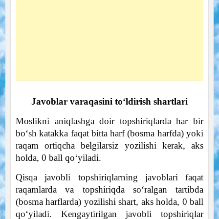
Javoblar varaqasini toʻldirish shartlari
Moslikni aniqlashga doir topshiriqlarda har bir
boʻsh katakka faqat bitta harf (bosma harfda) yoki
raqam ortiqcha belgilarsiz yozilishi kerak, aks
holda, 0 ball qoʻyiladi.
Qisqa javobli topshiriqlarning javoblari faqat
raqamlarda va topshiriqda soʻralgan tartibda
(bosma harflarda) yozilishi shart, aks holda, 0 ball
qoʻyiladi. Kengaytirilgan javobli topshiriqlar