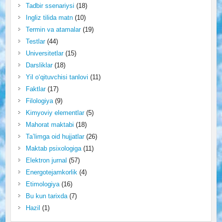
Tadbir ssenariysi
(18)
Ingliz tilida matn
(10)
Termin va atamalar
(19)
Testlar
(44)
Universitetlar
(15)
Darsliklar
(18)
Yil o‘qituvchisi tanlovi
(11)
Faktlar
(17)
Filologiya
(9)
Kimyoviy elementlar
(5)
Mahorat maktabi
(18)
Ta’limga oid hujjatlar
(26)
Maktab psixologiga
(11)
Elektron jurnal
(57)
Energotejamkorlik
(4)
Etimologiya
(16)
Bu kun tarixda
(7)
Hazil
(1)