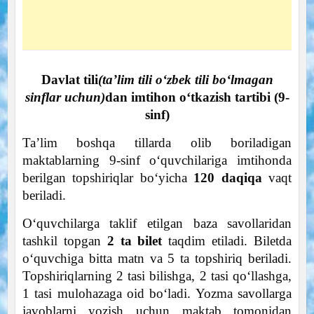
Davlat tili
(taʼlim tili oʻzbek tili boʻlmagan
sinflar uchun)
dan imtihon oʻtkazish tartibi (9-
sinf)
Taʼlim boshqa tillarda olib boriladigan
maktablarning 9-sinf oʻquvchilariga imtihonda
berilgan topshiriqlar boʻyicha
120 daqiqa
vaqt
beriladi.
Oʻquvchilarga taklif etilgan baza savollaridan
tashkil topgan
2 ta bilet
taqdim etiladi. Biletda
oʻquvchiga bitta matn va 5 ta topshiriq beriladi.
Topshiriqlarning 2 tasi bilishga, 2 tasi qoʻllashga,
1 tasi mulohazaga oid boʻladi. Yozma savollarga
javoblarni yozish uchun maktab tomonidan