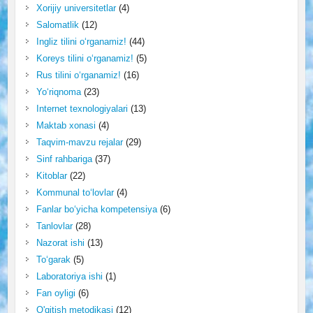
Xorijiy universitetlar
(4)
Salomatlik
(12)
Ingliz tilini o‘rganamiz!
(44)
Koreys tilini o‘rganamiz!
(5)
Rus tilini o‘rganamiz!
(16)
Yo‘riqnoma
(23)
Internet texnologiyalari
(13)
Maktab xonasi
(4)
Taqvim-mavzu rejalar
(29)
Sinf rahbariga
(37)
Kitoblar
(22)
Kommunal to‘lovlar
(4)
Fanlar bo‘yicha kompetensiya
(6)
Tanlovlar
(28)
Nazorat ishi
(13)
To‘garak
(5)
Laboratoriya ishi
(1)
Fan oyligi
(6)
O'qitish metodikasi
(12)