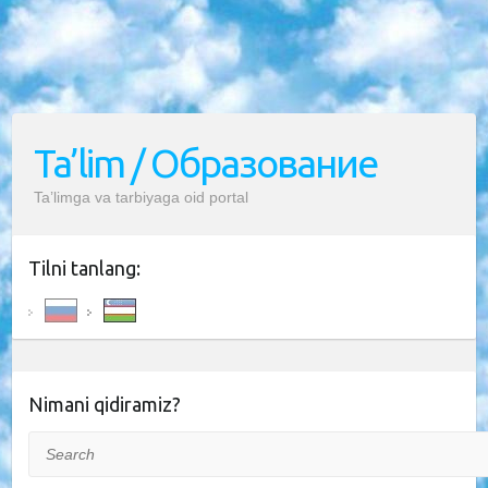
Ta’lim / Образование
Ta’limga va tarbiyaga oid portal
Tilni tanlang:
Nimani qidiramiz?
Search