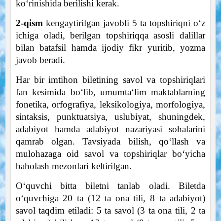
koʻrinishida berilishi kerak.
2-qism
kengaytirilgan javobli 5 ta topshiriqni oʻz
ichiga oladi, berilgan topshiriqqa asosli dalillar
bilan batafsil hamda ijodiy fikr yuritib, yozma
javob beradi.
Har bir imtihon biletining savol va topshiriqlari
fan kesimida boʻlib, umumtaʻlim maktablarning
fonetika, orfografiya, leksikologiya, morfologiya,
sintaksis, punktuatsiya, uslubiyat, shuningdek,
adabiyot hamda adabiyot nazariyasi sohalarini
qamrab olgan. Tavsiyada bilish, qoʻllash va
mulohazaga oid savol va topshiriqlar boʻyicha
baholash mezonlari keltirilgan.
O‘quvchi bitta biletni tanlab oladi. Biletda
oʻquvchiga 20 ta (12 ta ona tili, 8 ta adabiyot)
savol taqdim etiladi: 5 ta savol (3 ta ona tili, 2 ta