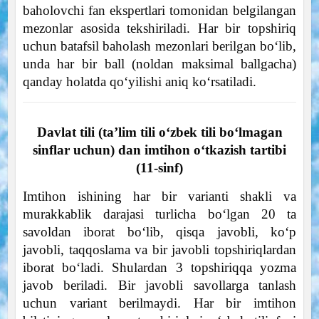
baholovchi fan ekspertlari tomonidan belgilangan
mezonlar asosida tekshiriladi. Har bir topshiriq
uchun batafsil baholash mezonlari berilgan boʻlib,
unda har bir ball (noldan maksimal ballgacha)
qanday holatda qoʻyilishi aniq koʻrsatiladi.
Davlat tili (taʼlim tili oʻzbek tili boʻlmagan
sinflar uchun) dan imtihon oʻtkazish tartibi
(11-sinf)
Imtihon ishining har bir varianti shakli va
murakkablik darajasi turlicha boʻlgan 20 ta
savoldan iborat boʻlib, qisqa javobli, koʻp
javobli, taqqoslama va bir javobli topshiriqlardan
iborat boʻladi. Shulardan 3 topshiriqqa yozma
javob beriladi. Bir javobli savollarga tanlash
uchun variant berilmaydi. Har bir imtihon