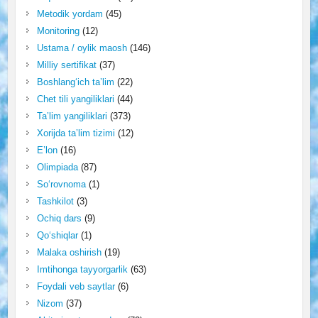
Metodik yordam
(45)
Monitoring
(12)
Ustama / oylik maosh
(146)
Milliy sertifikat
(37)
Boshlang‘ich ta’lim
(22)
Chet tili yangiliklari
(44)
Ta’lim yangiliklari
(373)
Xorijda ta’lim tizimi
(12)
E’lon
(16)
Olimpiada
(87)
So‘rovnoma
(1)
Tashkilot
(3)
Ochiq dars
(9)
Qo‘shiqlar
(1)
Malaka oshirish
(19)
Imtihonga tayyorgarlik
(63)
Foydali veb saytlar
(6)
Nizom
(37)