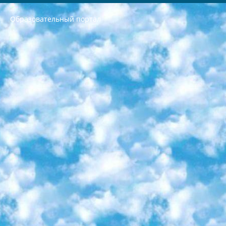
Образовательный портал
РЕСПУБЛИКА УЗБЕКИСТАН МИНИСТРЕРСТВО ДОШКОЛЬНОГО И ШКОЛЬНОГО ОБРАЗОВАНИЯ КОМАНДА в общеобразовательных учреждениях в 2023-2024 учебном году организация и проведение итоговой государственной аттестации обучающихся о Министра дошкольного и школьного образования Республики Узбекистан от 4 марта 2008 года (постановлением Минюста от 20 марта 2008 года № 1778 государственной регистрации) «Итоговое состояние учащихся общего среднего образования на основании положения об утверждении положения об аттестации общего среднего образования выпускной экзамен студентов в образовательных учреждениях в 2023-2024 учебном году В целях организации и прохождения аттестации приказываю: 1. Следующее: перечень предметов, по которым будет проводиться итоговая государственная аттестация и экзамен формы перевода согласно приложению 1; сертификаты международного образца, оценивающие уровень владения иностранными языками перечень согласно приложению 2; 2. Педагогический при специализированных образовательных учреждениях. научно-практический центр квалификации и международной оценки (Д.Давидова) 2024 г. До 25 марта: задания по предметам, по которым будет проводиться итоговая аттестация разработка и утверждение технических условий; итоговая аттестация на основании разработанного предметного задания разработка вопросов по предметам (устно и письменно), экзамен передача; общеобразовательные средние школы и специальные учебные заведения учащиеся выпускных классов школ и интернатов в агентской системе подготовка базы данных экзаменационных материалов и критериев оценки; перевод базы экзаменационных материалов на все языки обучения подать в Республиканский образовательный центр для изготовления; варианты экзаменов на основе разработанных контрольных материалов пусть будут поставлены задачи формирования. 3. Республиканский образовательный центр (Ш.Худайкулов) до 5 апреля 2024 года. до: база данных предоставленных экзаменационных материалов на все языки обучения перевод и экспертиза; для слепых, слабовидящих, глухих, слабослышащих и умственно отсталых детей учащиеся выпускных классов специализированных школ и школ-интернатов база данных экзаменационных материалов на всех преподаваемых языках подготовка критериев оценки; специализированные школы для умственно отсталых детей и технологии для учащихся выпускных классов школ-интернатов разработка соответствующих рекомендаций и критериев проведения ЕГЭ по естествознанию давать задания. 4. Педагогический при специализированных образовательных учреждениях. Научно-практический центр навыков и международной оценки (Д.Давидова), Республика образовательный центр (Худайкулов Ш.) итоговый государственный аттестационный экзамен ориентирован на творческое и логическое мышление при подготовке базы материалов учитывать введение заданий. 5. Следует отметить, что: сертификат государственного образца о знании общеобразовательного предмета и как минимум национальный уровень B1 по предметам на иностранных языках, указанным в Приложении 2. или международно признанный сертификат эквивалентного уровня студенты, изучающие определенный предмет, освобождаются от экзамена; по соответствующим предметам запланирована итоговая государственная аттестация за день до дня, путем жеребьевки Рабочей группой (в письменной форме по предметам, проводимым в форме) из числа сформированных вариантов выбрано 2 варианта; 2 выбранных варианта экзамена анонсированы на официальном сайте министерства и все выпускники по всей стране на основе этих вариантов проводит итоговую государственную аттестацию. 6. Государственное образование учащихся средних общеобразовательных учреждений. знания в соответствии с квалификационными требованиями, которые необходимо приобрести на основании стандартов итоговый (выпускной) контроль для 9 и 11 классов в целях тестирования Экзамены (далее – экзамены) состоят из предметов, перечисленных в приложении 1. будет сделано. 7. Экзамены пройдут с 26 мая по 15 июня 2024 г. (кроме науки физического воспитания). 8. Физическая для учащихся 9 классов общесредних образовательных учреждений. Экзамены по предмету «Образование, квалификация медицина» 1-6 мая 2024 года. сотрудники перевести под присмотр (с отклонениями в физическом или умственном развитии) специализированная школа для детей, школы-интернаты и со сколиозом школы-интернаты санаторного типа для больных детей исключены). 9. Он был слепым, слабовидящим и имел нарушения опорно-двигательного аппарата. экзамены в специализированных школах и интернатах для детей должны проводиться исходя из требований, предъявляемых к общеобразовательным учреждениям (физкультура кроме науки). 10. Специализированная школа для глухих и слабослышащих детей. и экзамены в интернатах и быть реализован в виде письменного теста по математике. 11. Специальность для умственно отсталых детей. Для 9 класса Родной язык и литературное письмо Государственный язык (язык обучения – узбекский). для неклассов) написано Математическое письмо Письменная/устная история Узбекистана Физическое воспитание практично Итоговый контроль Для 11 класса Написание родного языка и литературы (эссе) Математическое письмо Узбекский язык (обучение на узбекском языке) не посещающее общее среднее образование для учреждений)/Образовательное учреждение выбор письменный и устный Иностранный язык письменный/устный Письменная/устная история Узбекистана *По выбору студента:  Химия  Физика  Основы государственного права  География 10 бесплатных образовательных ресурсов - Мы составили подборку онлайн-проектов с интерактивными упражнениями, видеолекциями и статьями. Они помогут вам обрести новые и освежить старые знания бесплатно. 1. «ИНТУИТ» Старейшая образовательная площадка Рунета. Здесь вы найдёте сотни текстовых и видеокурсов на десятки различных тем — от программирования до психологии. Многие курсы подготовлены российскими университетами и крупными международными компаниями вроде Intel и Microsoft. Самостоятельное обучение бесплатное, но желающие могут оплатить услуги персональных наставников. 2. «Смартия» знакомит с актуальными профессиями и подсказывает, как им обучаться. Выбрав заинтересовавшую вас специальность — SMM-специалист, фотограф, веб-дизайнер или другую, — увидите список необходимых для неё умений. Чтобы вы могли освоить их самостоятельно, для каждого умения площадка отображает подборку ссылок на учебные материалы. Хотя «Смартия» ориентируется на русскоязычную аудиторию, часть контента всё же доступна только на английском. 3. «Лекторий Физтеха» Проект Московского физико-технического института (Физтеха). С его помощью вы можете смотреть онлайн серии лекций, записанные на видео в этом вузе. В числе доступных предметов — физика, биология, химия, информационные технологии и другие. К некоторым лекциям администрация ресурса прилагает готовые конспекты, которые можно скачивать в PDF-формате. 4. ITMOcourses Онлайн-площадка Санкт-Петербургского национального исследовательского университета информационных технологий, механики и оптики (ИТМО). Ресурс предоставляет свободный доступ к курсам, разработанным в этом вузе. Каталог материалов разбит на четыре категории: «Оптические системы и технологии», «Приборостроение и робототехника», «Информационные технологии» и «Биотехнологии». Курсы состоят из видеолекций, интерактивных демонстраций и заданий. 5. «КиберЛенинка» Электронная научная библиотека открытого доступа. Каталог площадки регулярно обрастает текстами статей из различных научных изданий. Сгруппированные по журналам и рубрикам публикации можно читать онлайн или скачивать целиком в PDF-формате. Проект нацелен на популяризацию науки за счёт открытого доступа к качественной информации. 6. «ПостНаука» На этом ресурсе публикуют подборки видеолекций, составленные экспертами из разных отраслей и объединённые общими темами. Среди них, к примеру, есть серии «Биоинформатика и геномика», «Культура средневековой Скандинавии» и Cinema Studies о теории кино. Каждая подборка лекций — логически связанная история, рассказанная экспертом от первого лица. Кроме того, на сайте появляются научно-образовательные статьи и тесты на разные темы. 7. «Newочём» Команда проекта «Newочём» отбирает самые интересные тексты из англоязычных СМИ и переводит те из них, за которые голосуют участники сообщества «ВКонтакте». По большей части это научно-популярные статьи. Редакторы придумывают лишь заголовки, в остальном содержание переводов соответствует оригиналам. Полные тексты можно читать прямо в социальной сети. 8. InternetUrok Онлайн-база материалов по основным дисциплинам школьной программы. Информация на сайте структурирована по классам, предметам и темам (урокам). Каждый урок состоит из видеолекций и конспектов. Есть также интерактивные тренажёры и тесты для закрепления пройденного материала. Даже если вы давно окончили школу, возможность повторить программу старших классов всегда может пригодиться. 9. Edutainme Ещё один ресурс об образовании. В отличие от Newtonew, как мне кажется, Edutainme больше ориентируется на представителей индустрии: педагогов, предпринимателей, разработчиков образовательных проектов. Но и любой, кто просто стремится к саморазвитию, найдёт на сайте много полезного и интересного для себя. Например, информацию о новых курсах и образовательных сервисах. 10. Newtonew Онлайн-медиа об образовании и обучении в широком смысле. Авторы Newtonew пишут об инструментах, заведениях, тактиках и стратегиях, которые помогают учить других и получать новые знания самостоятельно. На этой площадке вы найдёте новости, обзоры, аналитические мат