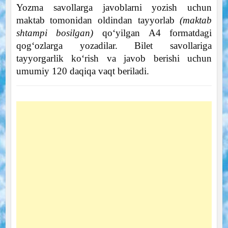
Yozma savollarga javoblarni yozish uchun
maktab tomonidan oldindan tayyorlab
(maktab
shtampi bosilgan)
qoʻyilgan A4 formatdagi
qogʻozlarga yozadilar. Bilet savollariga
tayyorgarlik koʻrish va javob berishi uchun
umumiy 120 daqiqa vaqt beriladi.