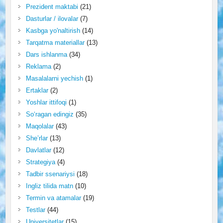
Prezident maktabi
(21)
Dasturlar / ilovalar
(7)
Kasbga yo'naltirish
(14)
Tarqatma materiallar
(13)
Dars ishlanma
(34)
Reklama
(2)
Masalalarni yechish
(1)
Ertaklar
(2)
Yoshlar ittifoqi
(1)
So‘ragan edingiz
(35)
Maqolalar
(43)
She’rlar
(13)
Davlatlar
(12)
Strategiya
(4)
Tadbir ssenariysi
(18)
Ingliz tilida matn
(10)
Termin va atamalar
(19)
Testlar
(44)
Universitetlar
(15)