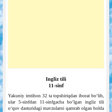
Ingliz tili
11-sinf
Yakuniy imtihon 32 ta topshiriqdan iborat bo‘lib,
ular 5-sinfdan 11-sinfgacha bo‘lgan ingliz tili
o‘quv dasturidagi mavzularni qamrab olgan holda