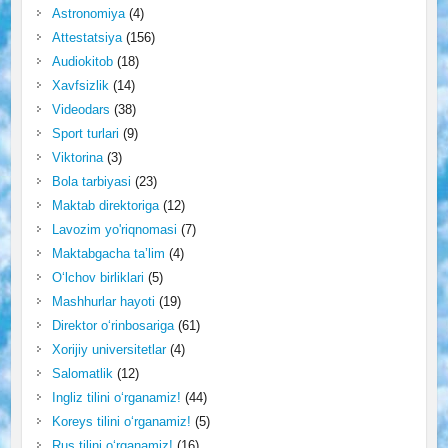
Astronomiya
(4)
Attestatsiya
(156)
Audiokitob
(18)
Xavfsizlik
(14)
Videodars
(38)
Sport turlari
(9)
Viktorina
(3)
Bola tarbiyasi
(23)
Maktab direktoriga
(12)
Lavozim yo'riqnomasi
(7)
Maktabgacha ta’lim
(4)
O‘lchov birliklari
(5)
Mashhurlar hayoti
(19)
Direktor o‘rinbosariga
(61)
Xorijiy universitetlar
(4)
Salomatlik
(12)
Ingliz tilini o‘rganamiz!
(44)
Koreys tilini o‘rganamiz!
(5)
Rus tilini o‘rganamiz!
(16)