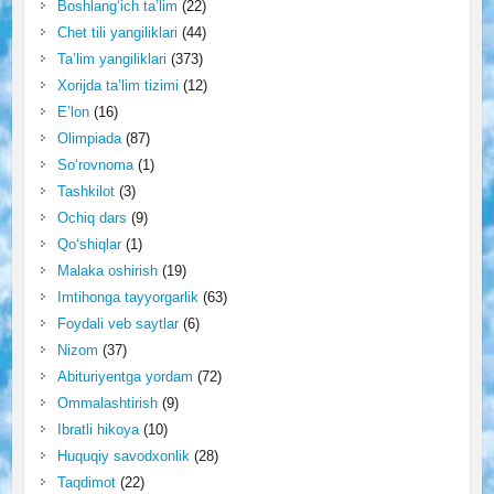
Boshlang‘ich ta’lim
(22)
Chet tili yangiliklari
(44)
Ta’lim yangiliklari
(373)
Xorijda ta’lim tizimi
(12)
E’lon
(16)
Olimpiada
(87)
So‘rovnoma
(1)
Tashkilot
(3)
Ochiq dars
(9)
Qo‘shiqlar
(1)
Malaka oshirish
(19)
Imtihonga tayyorgarlik
(63)
Foydali veb saytlar
(6)
Nizom
(37)
Abituriyentga yordam
(72)
Ommalashtirish
(9)
Ibratli hikoya
(10)
Huquqiy savodxonlik
(28)
Taqdimot
(22)