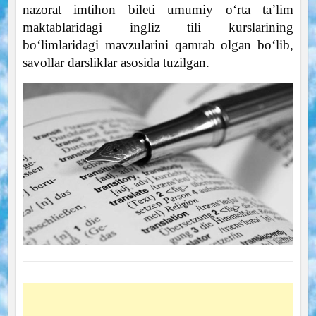
nazorat imtihon bileti umumiy o‘rta ta’lim
maktablaridagi ingliz tili kurslarining
bo‘limlaridagi mavzularini qamrab olgan bo‘lib,
savollar darsliklar asosida tuzilgan.