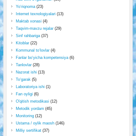
Yo‘riqnoma
(23)
Internet texnologiyalari
(13)
Maktab xonasi
(4)
Taqvim-mavzu rejalar
(29)
Sinf rahbariga
(37)
Kitoblar
(22)
Kommunal to‘lovlar
(4)
Fanlar bo‘yicha kompetensiya
(6)
Tanlovlar
(28)
Nazorat ishi
(13)
To‘garak
(5)
Laboratoriya ishi
(1)
Fan oyligi
(6)
O'qitish metodikasi
(12)
Metodik yordam
(45)
Monitoring
(12)
Ustama / oylik maosh
(146)
Milliy sertifikat
(37)