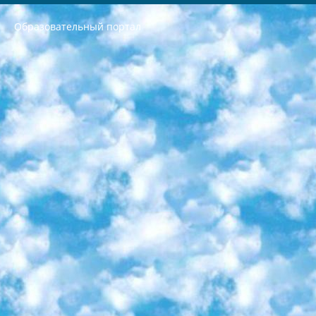
Образовательный портал
РЕСПУБЛИКА УЗБЕКИСТАН МИНИСТРЕРСТВО ДОШКОЛЬНОГО И ШКОЛЬНОГО ОБРАЗОВАНИЯ КОМАНДА в общеобразовательных учреждениях в 2023-2024 учебном году организация и проведение итоговой государственной аттестации обучающихся о Министра дошкольного и школьного образования Республики Узбекистан от 4 марта 2008 года (постановлением Минюста от 20 марта 2008 года № 1778 государственной регистрации) «Итоговое состояние учащихся общего среднего образования на основании положения об утверждении положения об аттестации общего среднего образования выпускной экзамен студентов в образовательных учреждениях в 2023-2024 учебном году В целях организации и прохождения аттестации приказываю: 1. Следующее: перечень предметов, по которым будет проводиться итоговая государственная аттестация и экзамен формы перевода согласно приложению 1; сертификаты международного образца, оценивающие уровень владения иностранными языками перечень согласно приложению 2; 2. Педагогический при специализированных образовательных учреждениях. научно-практический центр квалификации и международной оценки (Д.Давидова) 2024 г. До 25 марта: задания по предметам, по которым будет проводиться итоговая аттестация разработка и утверждение технических условий; итоговая аттестация на основании разработанного предметного задания разработка вопросов по предметам (устно и письменно), экзамен передача; общеобразовательные средние школы и специальные учебные заведения учащиеся выпускных классов школ и интернатов в агентской системе подготовка базы данных экзаменационных материалов и критериев оценки; перевод базы экзаменационных материалов на все языки обучения подать в Республиканский образовательный центр для изготовления; варианты экзаменов на основе разработанных контрольных материалов пусть будут поставлены задачи формирования. 3. Республиканский образовательный центр (Ш.Худайкулов) до 5 апреля 2024 года. до: база данных предоставленных экзаменационных материалов на все языки обучения перевод и экспертиза; для слепых, слабовидящих, глухих, слабослышащих и умственно отсталых детей учащиеся выпускных классов специализированных школ и школ-интернатов база данных экзаменационных материалов на всех преподаваемых языках подготовка критериев оценки; специализированные школы для умственно отсталых детей и технологии для учащихся выпускных классов школ-интернатов разработка соответствующих рекомендаций и критериев проведения ЕГЭ по естествознанию давать задания. 4. Педагогический при специализированных образовательных учреждениях. Научно-практический центр навыков и международной оценки (Д.Давидова), Республика образовательный центр (Худайкулов Ш.) итоговый государственный аттестационный экзамен ориентирован на творческое и логическое мышление при подготовке базы материалов учитывать введение заданий. 5. Следует отметить, что: сертификат государственного образца о знании общеобразовательного предмета и как минимум национальный уровень B1 по предметам на иностранных языках, указанным в Приложении 2. или международно признанный сертификат эквивалентного уровня студенты, изучающие определенный предмет, освобождаются от экзамена; по соответствующим предметам запланирована итоговая государственная аттестация за день до дня, путем жеребьевки Рабочей группой (в письменной форме по предметам, проводимым в форме) из числа сформированных вариантов выбрано 2 варианта; 2 выбранных варианта экзамена анонсированы на официальном сайте министерства и все выпускники по всей стране на основе этих вариантов проводит итоговую государственную аттестацию. 6. Государственное образование учащихся средних общеобразовательных учреждений. знания в соответствии с квалификационными требованиями, которые необходимо приобрести на основании стандартов итоговый (выпускной) контроль для 9 и 11 классов в целях тестирования Экзамены (далее – экзамены) состоят из предметов, перечисленных в приложении 1. будет сделано. 7. Экзамены пройдут с 26 мая по 15 июня 2024 г. (кроме науки физического воспитания). 8. Физическая для учащихся 9 классов общесредних образовательных учреждений. Экзамены по предмету «Образование, квалификация медицина» 1-6 мая 2024 года. сотрудники перевести под присмотр (с отклонениями в физическом или умственном развитии) специализированная школа для детей, школы-интернаты и со сколиозом школы-интернаты санаторного типа для больных детей исключены). 9. Он был слепым, слабовидящим и имел нарушения опорно-двигательного аппарата. экзамены в специализированных школах и интернатах для детей должны проводиться исходя из требований, предъявляемых к общеобразовательным учреждениям (физкультура кроме науки). 10. Специализированная школа для глухих и слабослышащих детей. и экзамены в интернатах и быть реализован в виде письменного теста по математике. 11. Специальность для умственно отсталых детей. Для 9 класса Родной язык и литературное письмо Государственный язык (язык обучения – узбекский). для неклассов) написано Математическое письмо Письменная/устная история Узбекистана Физическое воспитание практично Итоговый контроль Для 11 класса Написание родного языка и литературы (эссе) Математическое письмо Узбекский язык (обучение на узбекском языке) не посещающее общее среднее образование для учреждений)/Образовательное учреждение выбор письменный и устный Иностранный язык письменный/устный Письменная/устная история Узбекистана *По выбору студента:  Химия  Физика  Основы государственного права  География 10 бесплатных образовательных ресурсов - Мы составили подборку онлайн-проектов с интерактивными упражнениями, видеолекциями и статьями. Они помогут вам обрести новые и освежить старые знания бесплатно. 1. «ИНТУИТ» Старейшая образовательная площадка Рунета. Здесь вы найдёте сотни текстовых и видеокурсов на десятки различных тем — от программирования до психологии. Многие курсы подготовлены российскими университетами и крупными международными компаниями вроде Intel и Microsoft. Самостоятельное обучение бесплатное, но желающие могут оплатить услуги персональных наставников. 2. «Смартия» знакомит с актуальными профессиями и подсказывает, как им обучаться. Выбрав заинтересовавшую вас специальность — SMM-специалист, фотограф, веб-дизайнер или другую, — увидите список необходимых для неё умений. Чтобы вы могли освоить их самостоятельно, для каждого умения площадка отображает подборку ссылок на учебные материалы. Хотя «Смартия» ориентируется на русскоязычную аудиторию, часть контента всё же доступна только на английском. 3. «Лекторий Физтеха» Проект Московского физико-технического института (Физтеха). С его помощью вы можете смотреть онлайн серии лекций, записанные на видео в этом вузе. В числе доступных предметов — физика, биология, химия, информационные технологии и другие. К некоторым лекциям администрация ресурса прилагает готовые конспекты, которые можно скачивать в PDF-формате. 4. ITMOcourses Онлайн-площадка Санкт-Петербургского национального исследовательского университета информационных технологий, механики и оптики (ИТМО). Ресурс предоставляет свободный доступ к курсам, разработанным в этом вузе. Каталог материалов разбит на четыре категории: «Оптические системы и технологии», «Приборостроение и робототехника», «Информационные технологии» и «Биотехнологии». Курсы состоят из видеолекций, интерактивных демонстраций и заданий. 5. «КиберЛенинка» Электронная научная библиотека открытого доступа. Каталог площадки регулярно обрастает текстами статей из различных научных изданий. Сгруппированные по журналам и рубрикам публикации можно читать онлайн или скачивать целиком в PDF-формате. Проект нацелен на популяризацию науки за счёт открытого доступа к качественной информации. 6. «ПостНаука» На этом ресурсе публикуют подборки видеолекций, составленные экспертами из разных отраслей и объединённые общими темами. Среди них, к примеру, есть серии «Биоинформатика и геномика», «Культура средневековой Скандинавии» и Cinema Studies о теории кино. Каждая подборка лекций — логически связанная история, рассказанная экспертом от первого лица. Кроме того, на сайте появляются научно-образовательные статьи и тесты на разные темы. 7. «Newочём» Команда проекта «Newочём» отбирает самые интересные тексты из англоязычных СМИ и переводит те из них, за которые голосуют участники сообщества «ВКонтакте». По большей части это научно-популярные статьи. Редакторы придумывают лишь заголовки, в остальном содержание переводов соответствует оригиналам. Полные тексты можно читать прямо в социальной сети. 8. InternetUrok Онлайн-база материалов по основным дисциплинам школьной программы. Информация на сайте структурирована по классам, предметам и темам (урокам). Каждый урок состоит из видеолекций и конспектов. Есть также интерактивные тренажёры и тесты для закрепления пройденного материала. Даже если вы давно окончили школу, возможность повторить программу старших классов всегда может пригодиться. 9. Edutainme Ещё один ресурс об образовании. В отличие от Newtonew, как мне кажется, Edutainme больше ориентируется на представителей индустрии: педагогов, предпринимателей, разработчиков образовательных проектов. Но и любой, кто просто стремится к саморазвитию, найдёт на сайте много полезного и интересного для себя. Например, информацию о новых курсах и образовательных сервисах. 10. Newtonew Онлайн-медиа об образовании и обучении в широком смысле. Авторы Newtonew пишут об инструментах, заведениях, тактиках и стратегиях, которые помогают учить других и получать новые знания самостоятельно. На этой площадке вы найдёте новости, обзоры, аналитические мат