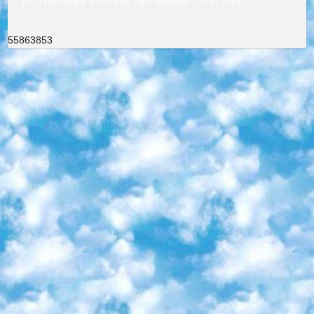
РЕСПУБЛИКА УЗБЕКИСТАН МИНИСТРЕРСТВО ДОШКОЛЬНОГО И ШКОЛЬНОГО ОБРАЗОВАНИЯ КОМАНДА в общеобразовательных учреждениях в 2023-2024 учебном году организация и проведение итоговой государственной аттестации обучающихся о Министра дошкольного и школьного образования Республики Узбекистан от 4 марта 2008 года (постановлением Минюста от 20 марта 2008 года № 1778 государственной регистрации) «Итоговое состояние учащихся общего среднего образования на основании положения об утверждении положения об аттестации общего среднего образования выпускной экзамен студентов в образовательных учреждениях в 2023-2024 учебном году В целях организации и прохождения аттестации приказываю: 1. Следующее: перечень предметов, по которым будет проводиться итоговая государственная аттестация и экзамен формы перевода согласно приложению 1; сертификаты международного образца, оценивающие уровень владения иностранными языками перечень согласно приложению 2; 2. Педагогический при специализированных образовательных учреждениях. научно-практический центр квалификации и международной оценки (Д.Давидова) 2024 г. До 25 марта: задания по предметам, по которым будет проводиться итоговая аттестация разработка и утверждение технических условий; итоговая аттестация на основании разработанного предметного задания разработка вопросов по предметам (устно и письменно), экзамен передача; общеобразовательные средние школы и специальные учебные заведения учащиеся выпускных классов школ и интернатов в агентской системе подготовка базы данных экзаменационных материалов и критериев оценки; перевод базы экзаменационных материалов на все языки обучения подать в Республиканский образовательный центр для изготовления; варианты экзаменов на основе разработанных контрольных материалов пусть будут поставлены задачи формирования. 3. Республиканский образовательный центр (Ш.Худайкулов) до 5 апреля 2024 года. до: база данных предоставленных экзаменационных материалов на все языки обучения перевод и экспертиза; для слепых, слабовидящих, глухих, слабослышащих и умственно отсталых детей учащиеся выпускных классов специализированных школ и школ-интернатов база данных экзаменационных материалов на всех преподаваемых языках подготовка критериев оценки; специализированные школы для умственно отсталых детей и технологии для учащихся выпускных классов школ-интернатов разработка соответствующих рекомендаций и критериев проведения ЕГЭ по естествознанию давать задания. 4. Педагогический при специализированных образовательных учреждениях. Научно-практический центр навыков и международной оценки (Д.Давидова), Республика образовательный центр (Худайкулов Ш.) итоговый государственный аттестационный экзамен ориентирован на творческое и логическое мышление при подготовке базы материалов учитывать введение заданий. 5. Следует отметить, что: сертификат государственного образца о знании общеобразовательного предмета и как минимум национальный уровень B1 по предметам на иностранных языках, указанным в Приложении 2. или международно признанный сертификат эквивалентного уровня студенты, изучающие определенный предмет, освобождаются от экзамена; по соответствующим предметам запланирована итоговая государственная аттестация за день до дня, путем жеребьевки Рабочей группой (в письменной форме по предметам, проводимым в форме) из числа сформированных вариантов выбрано 2 варианта; 2 выбранных варианта экзамена анонсированы на официальном сайте министерства и все выпускники по всей стране на основе этих вариантов проводит итоговую государственную аттестацию. 6. Государственное образование учащихся средних общеобразовательных учреждений. знания в соответствии с квалификационными требованиями, которые необходимо приобрести на основании стандартов итоговый (выпускной) контроль для 9 и 11 классов в целях тестирования Экзамены (далее – экзамены) состоят из предметов, перечисленных в приложении 1. будет сделано. 7. Экзамены пройдут с 26 мая по 15 июня 2024 г. (кроме науки физического воспитания). 8. Физическая для учащихся 9 классов общесредних образовательных учреждений. Экзамены по предмету «Образование, квалификация медицина» 1-6 мая 2024 года. сотрудники перевести под присмотр (с отклонениями в физическом или умственном развитии) специализированная школа для детей, школы-интернаты и со сколиозом школы-интернаты санаторного типа для больных детей исключены). 9. Он был слепым, слабовидящим и имел нарушения опорно-двигательного аппарата. экзамены в специализированных школах и интернатах для детей должны проводиться исходя из требований, предъявляемых к общеобразовательным учреждениям (физкультура кроме науки). 10. Специализированная школа для глухих и слабослышащих детей. и экзамены в интернатах и быть реализован в виде письменного теста по математике. 11. Специальность для умственно отсталых детей. Для 9 класса Родной язык и литературное письмо Государственный язык (язык обучения – узбекский). для неклассов) написано Математическое письмо Письменная/устная история Узбекистана Физическое воспитание практично Итоговый контроль Для 11 класса Написание родного языка и литературы (эссе) Математическое письмо Узбекский язык (обучение на узбекском языке) не посещающее общее среднее образование для учреждений)/Образовательное учреждение выбор письменный и устный Иностранный язык письменный/устный Письменная/устная история Узбекистана *По выбору студента:  Химия  Физика  Основы государственного права  География 10 бесплатных образовательных ресурсов - Мы составили подборку онлайн-проектов с интерактивными упражнениями, видеолекциями и статьями. Они помогут вам обрести новые и освежить старые знания бесплатно. 1. «ИНТУИТ» Старейшая образовательная площадка Рунета. Здесь вы найдёте сотни текстовых и видеокурсов на десятки различных тем — от программирования до психологии. Многие курсы подготовлены российскими университетами и крупными международными компаниями вроде Intel и Microsoft. Самостоятельное обучение бесплатное, но желающие могут оплатить услуги персональных наставников. 2. «Смартия» знакомит с актуальными профессиями и подсказывает, как им обучаться. Выбрав заинтересовавшую вас специальность — SMM-специалист, фотограф, веб-дизайнер или другую, — увидите список необходимых для неё умений. Чтобы вы могли освоить их самостоятельно, для каждого умения площадка отображает подборку ссылок на учебные материалы. Хотя «Смартия» ориентируется на русскоязычную аудиторию, часть контента всё же доступна только на английском. 3. «Лекторий Физтеха» Проект Московского физико-технического института (Физтеха). С его помощью вы можете смотреть онлайн серии лекций, записанные на видео в этом вузе. В числе доступных предметов — физика, биология, химия, информационные технологии и другие. К некоторым лекциям администрация ресурса прилагает готовые конспекты, которые можно скачивать в PDF-формате. 4. ITMOcourses Онлайн-площадка Санкт-Петербургского национального исследовательского университета информационных технологий, механики и оптики (ИТМО). Ресурс предоставляет свободный доступ к курсам, разработанным в этом вузе. Каталог материалов разбит на четыре категории: «Оптические системы и технологии», «Приборостроение и робототехника», «Информационные технологии» и «Биотехнологии». Курсы состоят из видеолекций, интерактивных демонстраций и заданий. 5. «КиберЛенинка» Электронная научная библиотека открытого доступа. Каталог площадки регулярно обрастает текстами статей из различных научных изданий. Сгруппированные по журналам и рубрикам публикации можно читать онлайн или скачивать целиком в PDF-формате. Проект нацелен на популяризацию науки за счёт открытого доступа к качественной информации. 6. «ПостНаука» На этом ресурсе публикуют подборки видеолекций, составленные экспертами из разных отраслей и объединённые общими темами. Среди них, к примеру, есть серии «Биоинформатика и геномика», «Культура средневековой Скандинавии» и Cinema Studies о теории кино. Каждая подборка лекций — логически связанная история, рассказанная экспертом от первого лица. Кроме того, на сайте появляются научно-образовательные статьи и тесты на разные темы. 7. «Newочём» Команда проекта «Newочём» отбирает самые интересные тексты из англоязычных СМИ и переводит те из них, за которые голосуют участники сообщества «ВКонтакте». По большей части это научно-популярные статьи. Редакторы придумывают лишь заголовки, в остальном содержание переводов соответствует оригиналам. Полные тексты можно читать прямо в социальной сети. 8. InternetUrok Онлайн-база материалов по основным дисциплинам школьной программы. Информация на сайте структурирована по классам, предметам и темам (урокам). Каждый урок состоит из видеолекций и конспектов. Есть также интерактивные тренажёры и тесты для закрепления пройденного материала. Даже если вы давно окончили школу, возможность повторить программу старших классов всегда может пригодиться. 9. Edutainme Ещё один ресурс об образовании. В отличие от Newtonew, как мне кажется, Edutainme больше ориентируется на представителей индустрии: педагогов, предпринимателей, разработчиков образовательных проектов. Но и любой, кто просто стремится к саморазвитию, найдёт на сайте много полезного и интересного для себя. Например, информацию о новых курсах и образовательных сервисах. 10. Newtonew Онлайн-медиа об образовании и обучении в широком смысле. Авторы Newtonew пишут об инструментах, заведениях, тактиках и стратегиях, которые помогают учить других и получать новые знания самостоятельно. На этой площадке вы найдёте новости, обзоры, аналитические мате
55863853