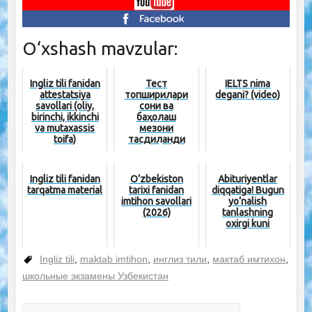
O‘xshash mavzular:
Ingliz tili fanidan
Тест
IELTS nima
attestatsiya
топшириқлари
degani? (video)
savollari (oliy,
сони ва
birinchi, ikkinchi
баҳолаш
va mutaxassis
мезони
toifa)
тасдиқланди
Ingliz tili fanidan
O‘zbekiston
Abituriyentlar
tarqatma material
tarixi fanidan
diqqatiga! Bugun
imtihon savollari
yo‘nalish
(2026)
tanlashning
oxirgi kuni
Ingliz tili
,
maktab imtihon
,
инглиз тили
,
мактаб имтихон
,
школьные экзамены Узбекистан