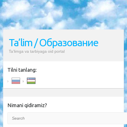
Ta’lim / Образование
Ta’limga va tarbiyaga oid portal
Tilni tanlang:
Nimani qidiramiz?
Search