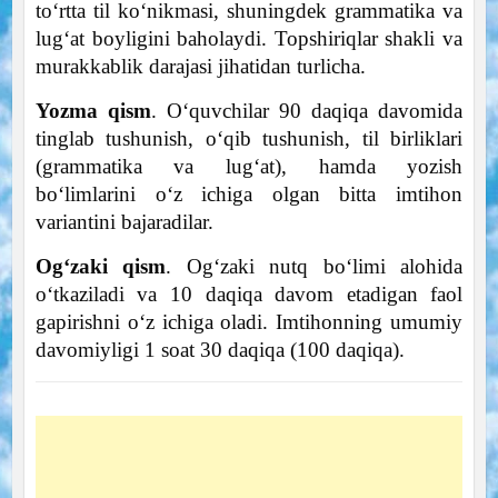
to‘rtta til ko‘nikmasi, shuningdek grammatika va
lug‘at boyligini baholaydi. Topshiriqlar shakli va
murakkablik darajasi jihatidan turlicha.
Yozma qism
. O‘quvchilar 90 daqiqa davomida
tinglab tushunish, o‘qib tushunish, til birliklari
(grammatika va lug‘at), hamda yozish
bo‘limlarini o‘z ichiga olgan bitta imtihon
variantini bajaradilar.
Og‘zaki qism
. Og‘zaki nutq bo‘limi alohida
o‘tkaziladi va 10 daqiqa davom etadigan faol
gapirishni o‘z ichiga oladi. Imtihonning umumiy
davomiyligi 1 soat 30 daqiqa (100 daqiqa).