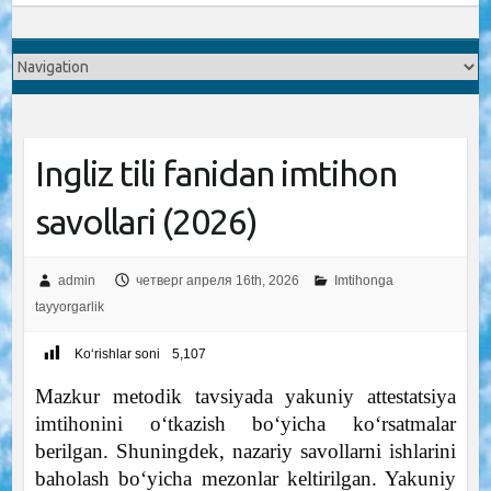
Ingliz tili fanidan imtihon
savollari (2026)
admin
четверг апреля 16th, 2026
Imtihonga
tayyorgarlik
Ko‘rishlar soni
5,107
Mazkur metodik tavsiyada yakuniy attestatsiya
imtihonini o‘tkazish bo‘yicha ko‘rsatmalar
berilgan. Shuningdek, nazariy savollarni ishlarini
baholash bo‘yicha mezonlar keltirilgan. Yakuniy