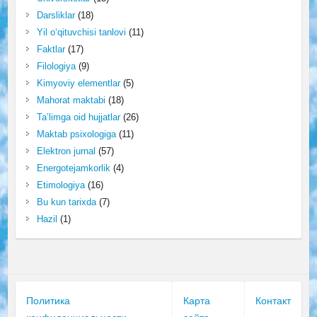
Darsliklar
(18)
Yil o‘qituvchisi tanlovi
(11)
Faktlar
(17)
Filologiya
(9)
Kimyoviy elementlar
(5)
Mahorat maktabi
(18)
Ta’limga oid hujjatlar
(26)
Maktab psixologiga
(11)
Elektron jurnal
(57)
Energotejamkorlik
(4)
Etimologiya
(16)
Bu kun tarixda
(7)
Hazil
(1)
Политика
Карта
Контакт