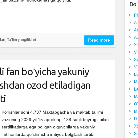
jamoatchilik muhokamasiga qoʻyildi.
Bo‘
P
A
At
Au
lari
,
Ta’lim yangiliklari
Read more
Xa
Vi
Sp
Vi
li fan boʻyicha yakuniy
Bo
Ma
ishdan ozod etiladigan
La
ti
Ma
O‘
Ma
Ko‘rishlar soni 4,737 Maktabgacha va maktab taʼlimi
Di
vazirining 2026-yil 15-apreldagi 138-sonli buyrugʻi bilan
Xo
sertifikatlarga ega boʻlgan oʻquvchilarga yakuniy
Sa
imtihonlarda qoʻshimcha imtiyoz belgilash tartibi