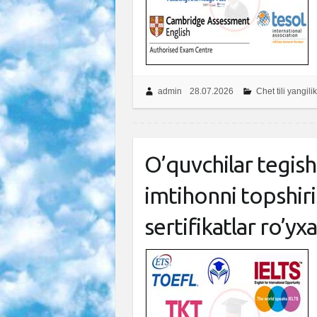
admin
28.07.2026
Chet tili yangilik
O’quvchilar tegish
imtihonni topshir
sertifikatlar ro’yxa