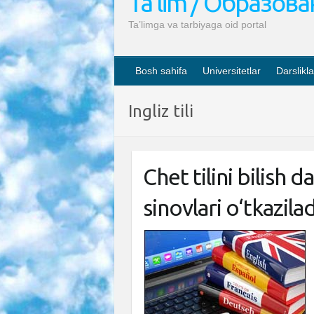
Ta’lim / Образов
Ta’limga va tarbiyaga oid portal
Bosh sahifa
Universitetlar
Darslikla
Ingliz tili
Chet tilini bilish d
sinovlari o‘tkazilad