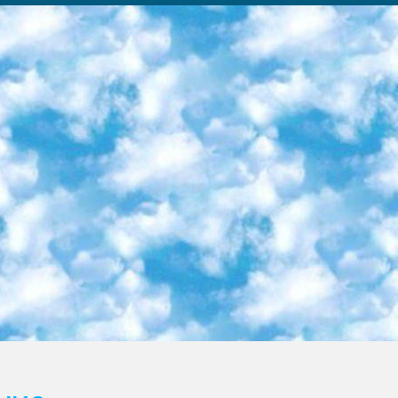
ка образовательный центр (Худайкулов Ш.) итоговый государственный аттестационный экзамен ориентирован на творческое и логическое мышление при подготовке базы материалов учитывать введение заданий. 5. Следует отметить, что: сертификат государственного образца о знании общеобразовательного предмета и как минимум национальный уровень B1 по предметам на иностранных языках, указанным в Приложении 2. или международно признанный сертификат эквивалентного уровня студенты, изучающие определенный предмет, освобождаются от экзамена; по соответствующим предметам запланирована итоговая государственная аттестация за день до дня, путем жеребьевки Рабочей группой (в письменной форме по предметам, проводимым в форме) из числа сформированных вариантов выбрано 2 варианта; 2 выбранных варианта экзамена анонсированы на официальном сайте министерства и все выпускники по всей стране на основе этих вариантов проводит итоговую государственную аттестацию. 6. Государственное образование учащихся средних общеобразовательных учреждений. знания в соответствии с квалификационными требованиями, которые необходимо приобрести на основании стандартов итоговый (выпускной) контроль для 9 и 11 классов в целях тестирования Экзамены (далее – экзамены) состоят из предметов, перечисленных в приложении 1. будет сделано. 7. Экзамены пройдут с 26 мая по 15 июня 2024 г. (кроме науки физического воспитания). 8. Физическая для учащихся 9 классов общесредних образовательных учреждений. Экзамены по предмету «Образование, квалификация медицина» 1-6 мая 2024 года. сотрудники перевести под присмотр (с отклонениями в физическом или умственном развитии) специализированная школа для детей, школы-интернаты и со сколиозом школы-интернаты санаторного типа для больных детей исключены). 9. Он был слепым, слабовидящим и имел нарушения опорно-двигательного аппарата. экзамены в специализированных школах и интернатах для детей должны проводиться исходя из требований, предъявляемых к общеобразовательным учреждениям (физкультура кроме науки). 10. Специализированная школа для глухих и слабослышащих детей. и экзамены в интернатах и быть реализован в виде письменного теста по математике. 11. Специальность для умственно отсталых детей. Для 9 класса Родной язык и литературное письмо Государственный язык (язык обучения – узбекский). для неклассов) написано Математическое письмо Письменная/устная история Узбекистана Физическое воспитание практично Итоговый контроль Для 11 класса Написание родного языка и литературы (эссе) Математическое письмо Узбекский язык (обучение на узбекском языке) не посещающее общее среднее образование для учреждений)/Образовательное учреждение выбор письменный и устный Иностранный язык письменный/устный Письменная/устная история Узбекистана *По выбору студента:  Химия  Физика  Основы государственного права  География 10 бесплатных образовательных ресурсов - Мы составили подборку онлайн-проектов с интерактивными упражнениями, видеолекциями и статьями. Они помогут вам обрести новые и освежить старые знания бесплатно. 1. «ИНТУИТ» Старейшая образовательная площадка Рунета. Здесь вы найдёте сотни текстовых и видеокурсов на десятки различных тем — от программирования до психологии. Многие курсы подготовлены российскими университетами и крупными международными компаниями вроде Intel и Microsoft. Самостоятельное обучение бесплатное, но желающие могут оплатить услуги персональных наставников. 2. «Смартия» знакомит с актуальными профессиями и подсказывает, как им обучаться. Выбрав заинтересовавшую вас специальность — SMM-специалист, фотограф, веб-дизайнер или другую, — увидите список необходимых для неё умений. Чтобы вы могли освоить их самостоятельно, для каждого умения площадка отображает подборку ссылок на учебные материалы. Хотя «Смартия» ориентируется на русскоязычную аудиторию, часть контента всё же доступна только на английском. 3. «Лекторий Физтеха» Проект Московского физико-технического института (Физтеха). С его помощью вы можете смотреть онлайн серии лекций, записанные на видео в этом вузе. В числе доступных предметов — физика, биология, химия, информационные технологии и другие. К некоторым лекциям администрация ресурса прилагает готовые конспекты, которые можно скачивать в PDF-формате. 4. ITMOcourses Онлайн-площадка Санкт-Петербургского национального исследовательского университета информационных технологий, механики и оптики (ИТМО). Ресурс предоставляет свободный доступ к курсам, разработанным в этом вузе. Каталог материалов разбит на четыре категории: «Оптические системы и технологии», «Приборостроение и робототехника», «Информационные технологии» и «Биотехнологии». Курсы состоят из видеолекций, интерактивных демонстраций и заданий. 5. «КиберЛенинка» Электронная научная библиот