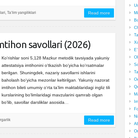
Us
Mi
lari
,
Ta’lim yangiliklari
Read more
Bo
Ch
Ta
 imtihon savollari (2026)
Xo
E’
Ol
Ko‘rishlar soni 5,128 Mazkur metodik tavsiyada yakuniy
S
attestatsiya imtihonini o‘tkazish bo‘yicha ko‘rsatmalar
Ta
berilgan. Shuningdek, nazariy savollarni ishlarini
Oc
baholash bo‘yicha mezonlar keltirilgan. Yakuniy nazorat
Qo
imtihon bileti umumiy o‘rta ta’lim maktablaridagi ingliz tili
Ma
kurslarining bo‘limlaridagi mavzularini qamrab olgan
Im
bo‘lib, savollar darsliklar asosida…
Fo
N
rgarlik
Read more
Ab
Om