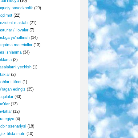
ratli hikoya
(10)
quqiy savodxonlik
(29)
aqdimot
(22)
ezident maktabi
(21)
sturlar / ilovalar
(7)
sbga yo'naltirish
(14)
rqatma materiallar
(13)
rs ishlanma
(34)
eklama
(2)
salalarni yechish
(1)
taklar
(2)
shlar ittifoqi
(1)
‘ragan edingiz
(35)
qolalar
(43)
e’rlar
(13)
vlatlar
(12)
rategiya
(4)
dbir ssenariysi
(18)
gliz tilida matn
(10)