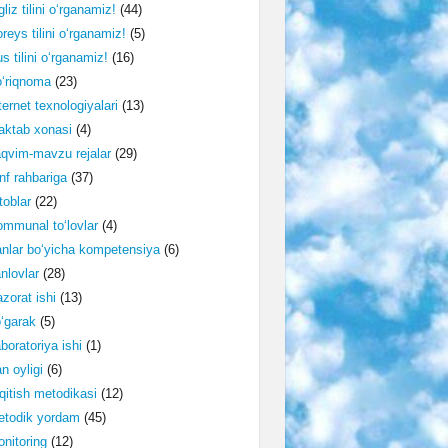
gliz tilini o‘rganamiz!
(44)
reys tilini o‘rganamiz!
(5)
s tilini o‘rganamiz!
(16)
‘riqnoma
(23)
ternet texnologiyalari
(13)
ktab xonasi
(4)
qvim-mavzu rejalar
(29)
nf rahbariga
(37)
toblar
(22)
mmunal to‘lovlar
(4)
nlar bo‘yicha kompetensiya
(6)
nlovlar
(28)
zorat ishi
(13)
‘garak
(5)
boratoriya ishi
(1)
n oyligi
(6)
qitish metodikasi
(12)
etodik yordam
(45)
nitoring
(12)