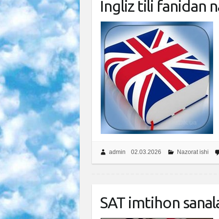
Ingliz tili fanidan 
admin
02.03.2026
Nazorat ishi
SAT imtihon sanalar