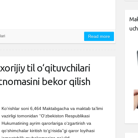
Mak
uch
lari
Read more
xorijiy til o‘qituvchilari
tnomasini bekor qilish
Ko‘rishlar soni 6,464 Maktabgacha va maktab taʼlimi
vazirligi tomonidan ‘‘Oʻzbekiston Respublikasi
Hukumatining ayrim qarorlariga oʻzgartirish va
qoʻshimchalar kiritish toʻgʻrisida’’gi qaror loyihasi