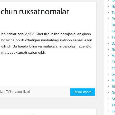
Ib
Hu
 uchun ruxsatnomalar
T
Pr
Da
Ka
Ko‘rishlar soni 3,958 Chet tilini bilish darajasini aniqlash
Ta
bo‘yicha bo‘lib o‘tadigan navbatdagi imtihon sanasi e’lon
Da
qilindi. Bu haqda Bilim va malakalarni baholash agentligi
R
matbuot xizmati xabar qildi.
Ma
Er
Yo
So
Ma
Sh
lari
,
Ta’lim yangiliklari
Read more
Da
St
Ta
In