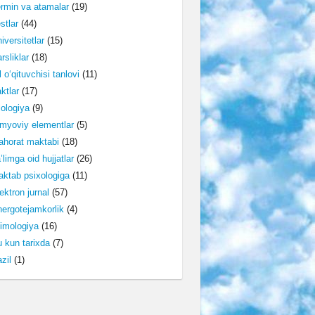
rmin va atamalar
(19)
stlar
(44)
iversitetlar
(15)
rsliklar
(18)
l o‘qituvchisi tanlovi
(11)
ktlar
(17)
lologiya
(9)
myoviy elementlar
(5)
horat maktabi
(18)
’limga oid hujjatlar
(26)
ktab psixologiga
(11)
ektron jurnal
(57)
ergotejamkorlik
(4)
imologiya
(16)
 kun tarixda
(7)
zil
(1)