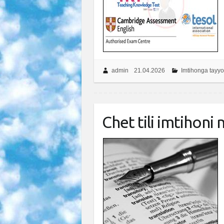
admin
21.04.2026
Imtihonga tayyo
Chet tili imtihoni n