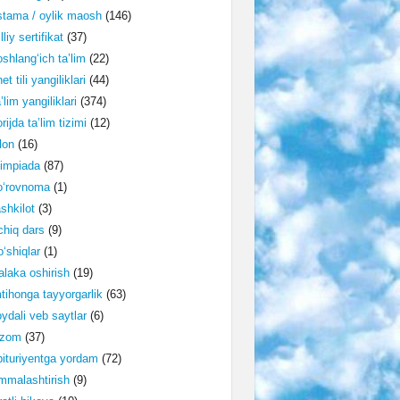
tama / oylik maosh
(146)
lliy sertifikat
(37)
shlang‘ich ta’lim
(22)
et tili yangiliklari
(44)
’lim yangiliklari
(374)
rijda ta’lim tizimi
(12)
lon
(16)
impiada
(87)
o‘rovnoma
(1)
shkilot
(3)
hiq dars
(9)
‘shiqlar
(1)
laka oshirish
(19)
tihonga tayyorgarlik
(63)
ydali veb saytlar
(6)
izom
(37)
ituriyentga yordam
(72)
malashtirish
(9)