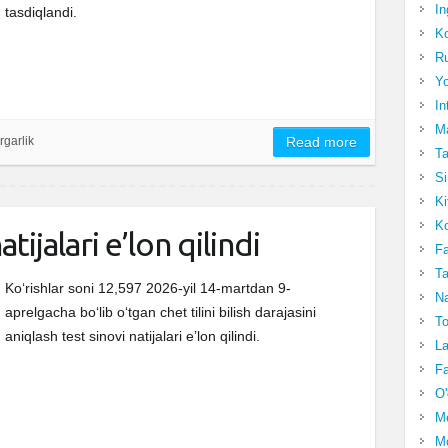
In
tasdiqlandi.
Ko
Ru
Yo
In
Ma
rgarlik
Read more
Ta
Si
Ki
Ko
atijalari e’lon qilindi
Fa
Ta
Ko‘rishlar soni 12,597 2026-yil 14-martdan 9-
Na
aprelgacha bo‘lib o‘tgan chet tilini bilish darajasini
To
aniqlash test sinovi natijalari e’lon qilindi.
La
Fa
O'
M
Mo