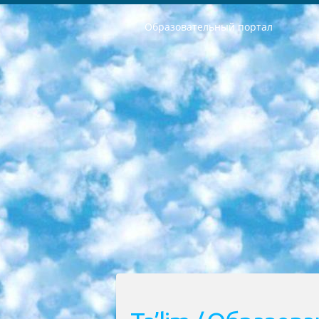
Образовательный портал
РЕСПУБЛИКА УЗБЕКИСТАН МИНИСТРЕРСТВО ДОШКОЛЬНОГО И ШКОЛЬНОГО ОБРАЗОВАНИЯ КОМАНДА в общеобразовательных учреждениях в 2023-2024 учебном году организация и проведение итоговой государственной аттестации обучающихся о Министра дошкольного и школьного образования Республики Узбекистан от 4 марта 2008 года (постановлением Минюста от 20 марта 2008 года № 1778 государственной регистрации) «Итоговое состояние учащихся общего среднего образования на основании положения об утверждении положения об аттестации общего среднего образования выпускной экзамен студентов в образовательных учреждениях в 2023-2024 учебном году В целях организации и прохождения аттестации приказываю: 1. Следующее: перечень предметов, по которым будет проводиться итоговая государственная аттестация и экзамен формы перевода согласно приложению 1; сертификаты международного образца, оценивающие уровень владения иностранными языками перечень согласно приложению 2; 2. Педагогический при специализированных образовательных учреждениях. научно-практический центр квалификации и международной оценки (Д.Давидова) 2024 г. До 25 марта: задания по предметам, по которым будет проводиться итоговая аттестация разработка и утверждение технических условий; итоговая аттестация на основании разработанного предметного задания разработка вопросов по предметам (устно и письменно), экзамен передача; общеобразовательные средние школы и специальные учебные заведения учащиеся выпускных классов школ и интернатов в агентской системе подготовка базы данных экзаменационных материалов и критериев оценки; перевод базы экзаменационных материалов на все языки обучения подать в Республиканский образовательный центр для изготовления; варианты экзаменов на основе разработанных контрольных материалов пусть будут поставлены задачи формирования. 3. Республиканский образовательный центр (Ш.Худайкулов) до 5 апреля 2024 года. до: база данных предоставленных экзаменационных материалов на все языки обучения перевод и экспертиза; для слепых, слабовидящих, глухих, слабослышащих и умственно отсталых детей учащиеся выпускных классов специализированных школ и школ-интернатов база данных экзаменационных материалов на всех преподаваемых языках подготовка критериев оценки; специализированные школы для умственно отсталых детей и технологии для учащихся выпускных классов школ-интернатов разработка соответствующих рекомендаций и критериев проведения ЕГЭ по естествознанию давать задания. 4. Педагогический при специализированных образовательных учреждениях. Научно-практический центр навыков и международной оценки (Д.Давидова), Республи