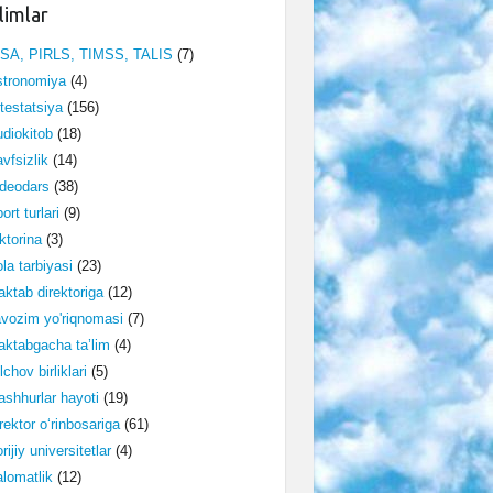
limlar
ISA, PIRLS, TIMSS, TALIS
(7)
stronomiya
(4)
testatsiya
(156)
diokitob
(18)
vfsizlik
(14)
deodars
(38)
ort turlari
(9)
ktorina
(3)
la tarbiyasi
(23)
ktab direktoriga
(12)
vozim yo'riqnomasi
(7)
ktabgacha ta’lim
(4)
lchov birliklari
(5)
shhurlar hayoti
(19)
rektor o‘rinbosariga
(61)
rijiy universitetlar
(4)
lomatlik
(12)