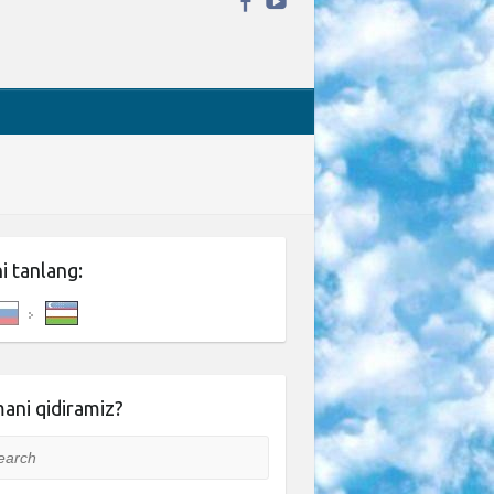
ni tanlang:
ani qidiramiz?
rch