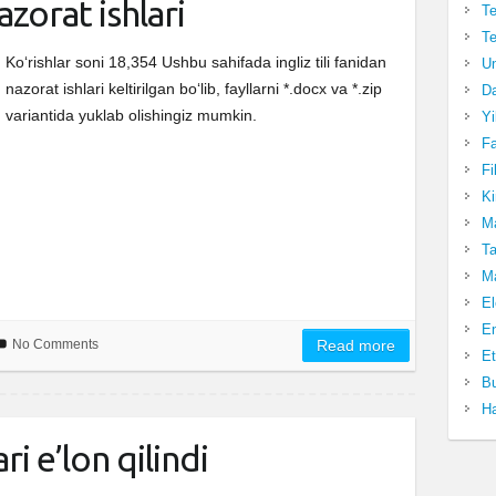
nazorat ishlari
Te
Te
Ko‘rishlar soni 18,354 Ushbu sahifada ingliz tili fanidan
Un
nazorat ishlari keltirilgan bo‘lib, fayllarni *.docx va *.zip
Da
variantida yuklab olishingiz mumkin.
Yi
Fa
Fi
Ki
Ma
Ta
Ma
El
En
No Comments
Read more
Et
Bu
Ha
i e’lon qilindi