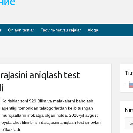
ание
r
Onlayn testlar
Taqvim-mavzu rejalar
Aloqa
arajasini aniqlash test
Til
i
Ko‘rishlar soni 929 Bilim va malakalarni baholash
agentligi tomonidan talabgorlardan kelib tushgan
Nim
murojaatlarni inobatga olgan holda, 2026-yil avgust
Sea
oyida chet tilini bilish darajasini aniqlash test sinovlari
o‘tkaziladi.