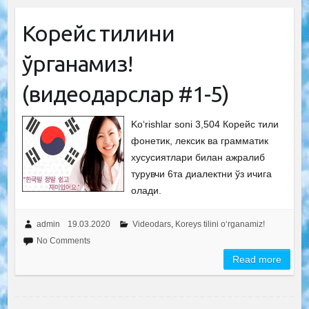
Корейс тилини
ўрганамиз!
(видеодарслар #1-5)
Ko‘rishlar soni 3,504 Корейс тили
фонетик, лексик ва грамматик
хусусиятлари билан ажралиб
турувчи 6та диалектни ўз ичига
олади.
admin
19.03.2020
Videodars
,
Koreys tilini o‘rganamiz!
No Comments
Read more