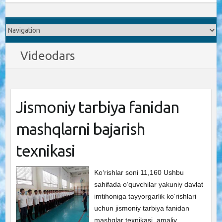
Videodars
Jismoniy tarbiya fanidan
mashqlarni bajarish
texnikasi
Ko‘rishlar soni 11,160 Ushbu
sahifada o‘quvchilar yakuniy davlat
imtihoniga tayyorgarlik ko‘rishlari
uchun jismoniy tarbiya fanidan
mashqlar texnikasi, amaliy