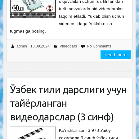
o‘quvchilari uchun rus tili fanidan
turli mavzularda oid videodarslar
taqdim etiladi. Yuklab olish uchun
video ostidaga Yuklab olish
tugmasiga bosing.
admin
13.09.2024
Videodars
No Comments
Read more
Ўзбек тили дарслиги учун
тайёрланган
видеодарслар (3 синф)
Ko‘rishlar soni 3,978 Ушбу
саҳифада 3 синф ўзбек тили