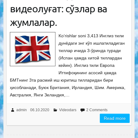
видеолуғат: сўзлар ва
жумлалар.
Ko‘rishlar soni 3,413 Инглиз тили
дунёдаги энг кўп ишлатиладиган
тиллар ичида 3-ўринда туради
(Испан ҳамда хитой тиллардан
кейин). Инглиз тили Европа
Иттифоқининг асосий ҳамда
БМТнинг 3та расмий иш юритиш тилларидан бири
ҳисобланади, Буюк Британия, Ирландия, Шим. Америка,
Австралия, Янги Зеландия,…
admin
06.10.2020
Videodars
2 Comments
Read more