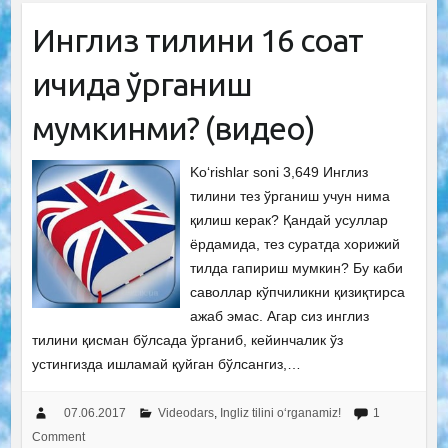
Инглиз тилини 16 соат
ичида ўрганиш
мумкинми? (видео)
Ko‘rishlar soni 3,649 Инглиз
тилини тез ўрганиш учун нима
қилиш керак? Қандай усуллар
ёрдамида, тез суратда хорижий
тилда гапириш мумкин? Бу каби
саволлар кўпчиликни қизиқтирса
ажаб эмас. Агар сиз инглиз
тилини қисман бўлсада ўрганиб, кейинчалик ўз
устингизда ишламай қуйган бўлсангиз,…
07.06.2017
Videodars
,
Ingliz tilini o‘rganamiz!
1
Comment