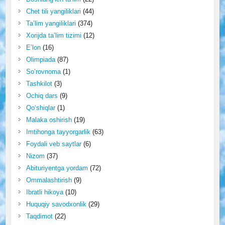
Chet tili yangiliklari
(44)
Ta’lim yangiliklari
(374)
Xorijda ta’lim tizimi
(12)
E’lon
(16)
Olimpiada
(87)
So‘rovnoma
(1)
Tashkilot
(3)
Ochiq dars
(9)
Qo‘shiqlar
(1)
Malaka oshirish
(19)
Imtihonga tayyorgarlik
(63)
Foydali veb saytlar
(6)
Nizom
(37)
Abituriyentga yordam
(72)
Ommalashtirish
(9)
Ibratli hikoya
(10)
Huquqiy savodxonlik
(29)
Taqdimot
(22)