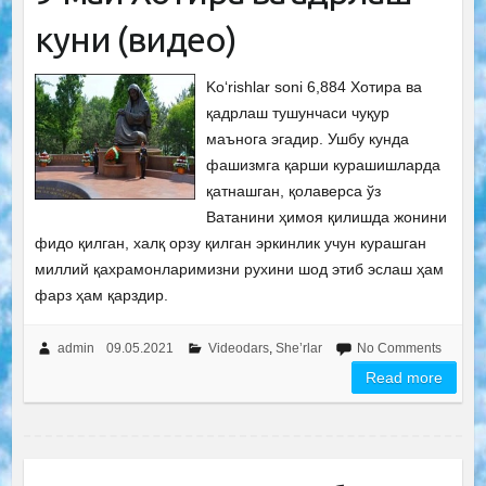
куни (видео)
Ko‘rishlar soni 6,884 Хотира ва
қадрлаш тушунчаси чуқур
маънога эгадир. Ушбу кунда
фашизмга қарши курашишларда
қатнашган, қолаверса ўз
Ватанини ҳимоя қилишда жонини
фидо қилган, халқ орзу қилган эркинлик учун курашган
миллий қахрамонларимизни рухини шод этиб эслаш ҳам
фарз ҳам қарздир.
admin
09.05.2021
Videodars
,
She’rlar
No Comments
Read more