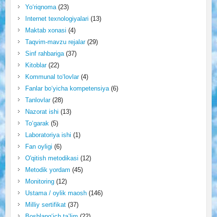
Yo‘riqnoma
(23)
Internet texnologiyalari
(13)
Maktab xonasi
(4)
Taqvim-mavzu rejalar
(29)
Sinf rahbariga
(37)
Kitoblar
(22)
Kommunal to‘lovlar
(4)
Fanlar bo‘yicha kompetensiya
(6)
Tanlovlar
(28)
Nazorat ishi
(13)
To‘garak
(5)
Laboratoriya ishi
(1)
Fan oyligi
(6)
O'qitish metodikasi
(12)
Metodik yordam
(45)
Monitoring
(12)
Ustama / oylik maosh
(146)
Milliy sertifikat
(37)
Boshlang‘ich ta’lim
(22)