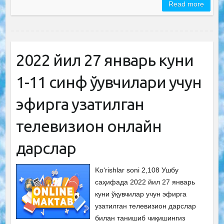
Read more
2022 йил 27 январь куни
1-11 синф ўқувчилари учун
эфирга узатилган
телевизион онлайн
дарслар
Ko‘rishlar soni 2,108 Ушбу
саҳифада 2022 йил 27 январь
куни ўқувчилар учун эфирга
узатилган телевизион дарслар
билан танишиб чиқишингиз