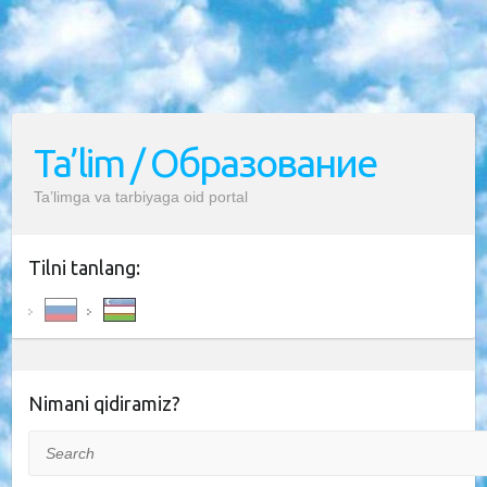
Ta’lim / Образование
Ta’limga va tarbiyaga oid portal
Tilni tanlang:
Nimani qidiramiz?
Search