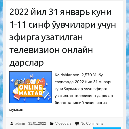
2022 йил 31 январь куни
1-11 синф ўқувчилари учун
эфирга узатилган
телевизион онлайн
дарслар
Ko‘rishlar soni 2,570 Ушбу
саҳифада 2022 йил 31 январь
куни ўқувчилар учун эфирга
узатилган телевизион дарслар
билан танишиб чиқишингиз
мумкин.
admin
31.01.2022
Videodars
No Comments