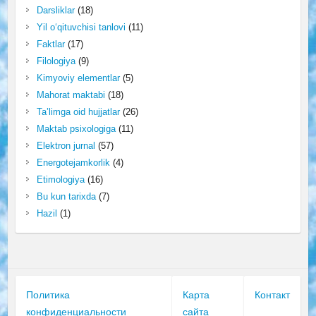
Darsliklar
(18)
Yil o‘qituvchisi tanlovi
(11)
Faktlar
(17)
Filologiya
(9)
Kimyoviy elementlar
(5)
Mahorat maktabi
(18)
Ta’limga oid hujjatlar
(26)
Maktab psixologiga
(11)
Elektron jurnal
(57)
Energotejamkorlik
(4)
Etimologiya
(16)
Bu kun tarixda
(7)
Hazil
(1)
Политика
Карта
Контакт
конфиденциальности
сайта