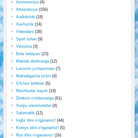
Astronomiya
(4)
Attestatsiya
(156)
Audiokitob
(18)
Xavfsizlik
(14)
Videodars
(38)
Sport turlari
(9)
Viktorina
(3)
Bola tarbiyasi
(23)
Maktab direktoriga
(12)
Lavozim yo'riqnomasi
(7)
Maktabgacha ta’lim
(4)
O‘lchov birliklari
(5)
Mashhurlar hayoti
(19)
Direktor o‘rinbosariga
(61)
Xorijiy universitetlar
(4)
Salomatlik
(12)
Ingliz tilini o‘rganamiz!
(44)
Koreys tilini o‘rganamiz!
(5)
Rus tilini o‘rganamiz!
(16)