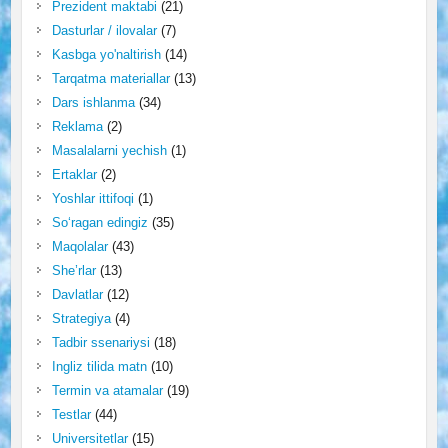
Prezident maktabi
(21)
Dasturlar / ilovalar
(7)
Kasbga yo'naltirish
(14)
Tarqatma materiallar
(13)
Dars ishlanma
(34)
Reklama
(2)
Masalalarni yechish
(1)
Ertaklar
(2)
Yoshlar ittifoqi
(1)
So‘ragan edingiz
(35)
Maqolalar
(43)
She’rlar
(13)
Davlatlar
(12)
Strategiya
(4)
Tadbir ssenariysi
(18)
Ingliz tilida matn
(10)
Termin va atamalar
(19)
Testlar
(44)
Universitetlar
(15)