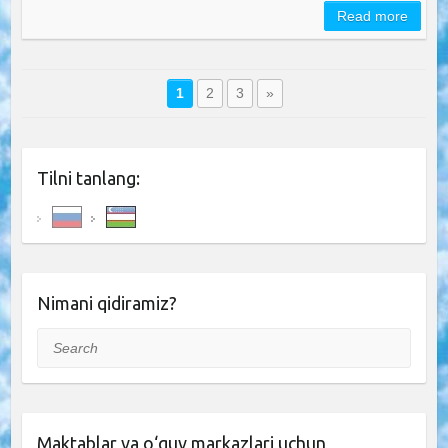
Read more
1
2
3
»
Tilni tanlang:
Nimani qidiramiz?
Search
Maktablar va o‘quv markazlari uchun