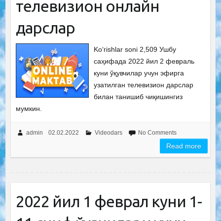
телевизион онлайн
дарслар
Ko‘rishlar soni 2,509 Ушбу
саҳифада 2022 йил 2 февраль
куни ўқувчилар учун эфирга
узатилган телевизион дарслар
билан танишиб чиқишингиз
мумкин.
admin
02.02.2022
Videodars
No Comments
Read more
2022 йил 1 феврал куни 1-