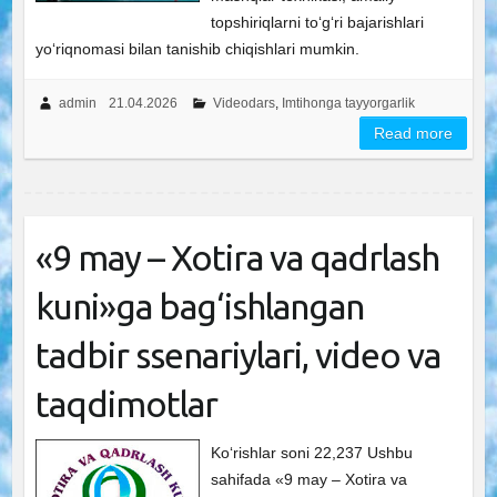
topshiriqlarni to‘g‘ri bajarishlari
yo‘riqnomasi bilan tanishib chiqishlari mumkin.
admin
21.04.2026
Videodars
,
Imtihonga tayyorgarlik
Read more
«9 may – Xotira va qadrlash
kuni»ga bag‘ishlangan
tadbir ssenariylari, video va
taqdimotlar
Ko‘rishlar soni 22,237 Ushbu
sahifada «9 may – Xotira va