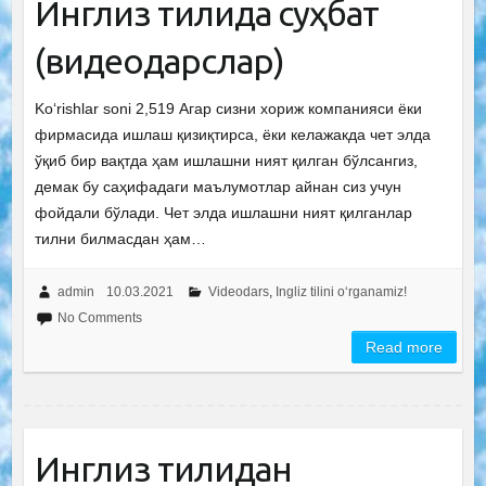
Инглиз тилида суҳбат
(видеодарслар)
Ko‘rishlar soni 2,519 Агар сизни хориж компанияси ёки
фирмасида ишлаш қизиқтирса, ёки келажакда чет элда
ўқиб бир вақтда ҳам ишлашни ният қилган бўлсангиз,
демак бу саҳифадаги маълумотлар айнан сиз учун
фойдали бўлади. Чет элда ишлашни ният қилганлар
тилни билмасдан ҳам…
admin
10.03.2021
Videodars
,
Ingliz tilini o‘rganamiz!
No Comments
Read more
Инглиз тилидан