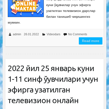
куни ўқувчилар учун эфирга
узатилган телевизион дарслар
билан танишиб чиқишингиз
мумкин.
admin
26.01.2022
Videodars
No Comments
Read more
2022 йил 25 январь куни
1-11 синф ўқувчилари учун
эфирга узатилган
телевизион онлайн