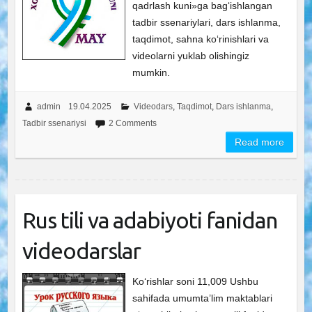
qadrlash kuni»ga bag‘ishlangan
tadbir ssenariylari, dars ishlanma,
taqdimot, sahna ko‘rinishlari va
videolarni yuklab olishingiz
mumkin.
admin
19.04.2025
Videodars
,
Taqdimot
,
Dars ishlanma
,
Tadbir ssenariysi
2 Comments
Read more
Rus tili va adabiyoti fanidan
videodarslar
Ko‘rishlar soni 11,009 Ushbu
sahifada umumta’lim maktablari