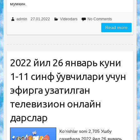
мумкин.
admin
27.01.2022
Videodars
No Comments
Read more
2022 йил 26 январь куни
1-11 синф ўқувчилари учун
эфирга узатилган
телевизион онлайн
дарслар
Ko‘rishlar soni 2,705 Ушбу
саҳифада 2022 йил 26 январь