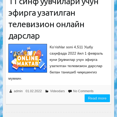
11 синф ўқувчилари учун
эфирга узатилган
телевизион онлайн
дарслар
Ko‘rishlar soni 4,511 Ушбу
саҳифада 2022 йил 1 февраль
куни ўқувчилар учун эфирга
узатилган телевизион дарслар
билан танишиб чиқишингиз
мумкин.
admin
01.02.2022
Videodars
No Comments
Read more