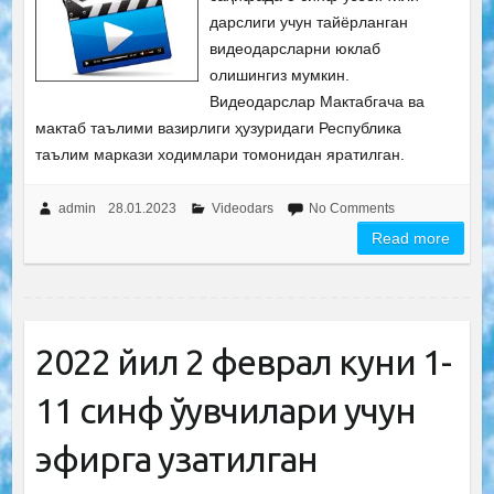
дарслиги учун тайёрланган
видеодарсларни юклаб
олишингиз мумкин.
Видеодарслар Мактабгача ва
мактаб таълими вазирлиги ҳузуридаги Республика
таълим маркази ходимлари томонидан яратилган.
admin
28.01.2023
Videodars
No Comments
Read more
2022 йил 2 феврал куни 1-
11 синф ўқувчилари учун
эфирга узатилган