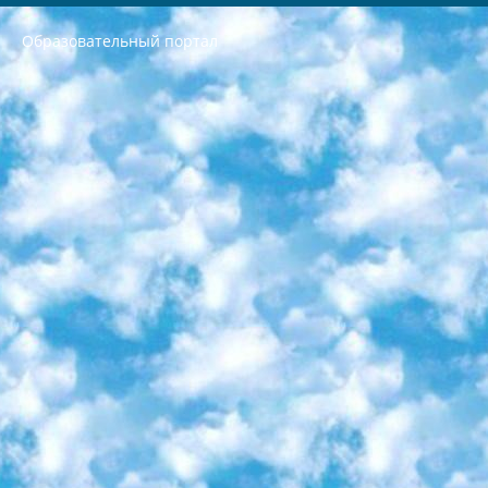
Образовательный портал
РЕСПУБЛИКА УЗБЕКИСТАН МИНИСТРЕРСТВО ДОШКОЛЬНОГО И ШКОЛЬНОГО ОБРАЗОВАНИЯ КОМАНДА в общеобразовательных учреждениях в 2023-2024 учебном году организация и проведение итоговой государственной аттестации обучающихся о Министра дошкольного и школьного образования Республики Узбекистан от 4 марта 2008 года (постановлением Минюста от 20 марта 2008 года № 1778 государственной регистрации) «Итоговое состояние учащихся общего среднего образования на основании положения об утверждении положения об аттестации общего среднего образования выпускной экзамен студентов в образовательных учреждениях в 2023-2024 учебном году В целях организации и прохождения аттестации приказываю: 1. Следующее: перечень предметов, по которым будет проводиться итоговая государственная аттестация и экзамен формы перевода согласно приложению 1; сертификаты международного образца, оценивающие уровень владения иностранными языками перечень согласно приложению 2; 2. Педагогический при специализированных образовательных учреждениях. научно-практический центр квалификации и международной оценки (Д.Давидова) 2024 г. До 25 марта: задания по предметам, по которым будет проводиться итоговая аттестация разработка и утверждение технических условий; итоговая аттестация на основании разработанного предметного задания разработка вопросов по предметам (устно и письменно), экзамен передача; общеобразовательные средние школы и специальные учебные заведения учащиеся выпускных классов школ и интернатов в агентской системе подготовка базы данных экзаменационных материалов и критериев оценки; перевод базы экзаменационных материалов на все языки обучения подать в Республиканский образовательный центр для изготовления; варианты экзаменов на основе разработанных контрольных материалов пусть будут поставлены задачи формирования. 3. Республиканский образовательный центр (Ш.Худайкулов) до 5 апреля 2024 года. до: база данных предоставленных экзаменационных материалов на все языки обучения перевод и экспертиза; для слепых, слабовидящих, глухих, слабослышащих и умственно отсталых детей учащиеся выпускных классов специализированных школ и школ-интернатов база данных экзаменационных материалов на всех преподаваемых языках подготовка критериев оценки; специализированные школы для умственно отсталых детей и технологии для учащихся выпускных классов школ-интернатов разработка соответствующих рекомендаций и критериев проведения ЕГЭ по естествознанию давать задания. 4. Педагогический при специализированных образовательных учреждениях. Научно-практический центр навыков и международной оценки (Д.Давидова), Республика образовательный центр (Худайкулов Ш.) итоговый государственный аттестационный экзамен ориентирован на творческое и логическое мышление при подготовке базы материалов учитывать введение заданий. 5. Следует отметить, что: сертификат государственного образца о знании общеобразовательного предмета и как минимум национальный уровень B1 по предметам на иностранных языках, указанным в Приложении 2. или международно признанный сертификат эквивалентного уровня студенты, изучающие определенный предмет, освобождаются от экзамена; по соответствующим предметам запланирована итоговая государственная аттестация за день до дня, путем жеребьевки Рабочей группой (в письменной форме по предметам, проводимым в форме) из числа сформированных вариантов выбрано 2 варианта; 2 выбранных варианта экзамена анонсированы на официальном сайте министерства и все выпускники по всей стране на основе этих вариантов проводит итоговую государственную аттестацию. 6. Государственное образование учащихся средних общеобразовательных учреждений. знания в соответствии с квалификационными требованиями, которые необходимо приобрести на основании стандартов итоговый (выпускной) контроль для 9 и 11 классов в целях тестирования Экзамены (далее – экзамены) состоят из предметов, перечисленных в приложении 1. будет сделано. 7. Экзамены пройдут с 26 мая по 15 июня 2024 г. (кроме науки физического воспитания). 8. Физическая для учащихся 9 классов общесредних образовательных учреждений. Экзамены по предмету «Образование, квалификация медицина» 1-6 мая 2024 года. сотрудники перевести под присмотр (с отклонениями в физическом или умственном развитии) специализированная школа для детей, школы-интернаты и со сколиозом школы-интернаты санаторного типа для больных детей исключены). 9. Он был слепым, слабовидящим и имел нарушения опорно-двигательного аппарата. экзамены в специализированных школах и интернатах для детей должны проводиться исходя из требований, предъявляемых к общеобразовательным учреждениям (физкультура кроме науки). 10. Специализированная школа для глухих и слабослышащих детей. и экзамены в интернатах и быть реализован в виде письменного теста по математике. 11. Специальность для умственно отсталых детей. Для 9 класса Родной язык и литературное письмо Государственный язык (язык обучения – узбекский). для неклассов) написано Математическое письмо Письменная/устная история Узбекистана Физическое воспитание практично Итоговый контроль Для 11 класса Написание родного языка и литературы (эссе) Математическое письмо Узбекский язык (обучение на узбекском языке) не посещающее общее среднее образование для учреждений)/Образовательное учреждение выбор письменный и устный Иностранный язык письменный/устный Письменная/устная история Узбекистана *По выбору студента:  Химия  Физика  Основы государственного права  География 10 бесплатных образовательных ресурсов - Мы составили подборку онлайн-проектов с интерактивными упражнениями, видеолекциями и статьями. Они помогут вам обрести новые и освежить старые знания бесплатно. 1. «ИНТУИТ» Старейшая образовательная площадка Рунета. Здесь вы найдёте сотни текстовых и видеокурсов на десятки различных тем — от программирования до психологии. Многие курсы подготовлены российскими университетами и крупными международными компаниями вроде Intel и Microsoft. Самостоятельное обучение бесплатное, но желающие могут оплатить услуги персональных наставников. 2. «Смартия» знакомит с актуальными профессиями и подсказывает, как им обучаться. Выбрав заинтересовавшую вас специальность — SMM-специалист, фотограф, веб-дизайнер или другую, — увидите список необходимых для неё умений. Чтобы вы могли освоить их самостоятельно, для каждого умения площадка отображает подборку ссылок на учебные материалы. Хотя «Смартия» ориентируется на русскоязычную аудиторию, часть контента всё же доступна только на английском. 3. «Лекторий Физтеха» Проект Московского физико-технического института (Физтеха). С его помощью вы можете смотреть онлайн серии лекций, записанные на видео в этом вузе. В числе доступных предметов — физика, биология, химия, информационные технологии и другие. К некоторым лекциям администрация ресурса прилагает готовые конспекты, которые можно скачивать в PDF-формате. 4. ITMOcourses Онлайн-площадка Санкт-Петербургского национального исследовательского университета информационных технологий, механики и оптики (ИТМО). Ресурс предоставляет свободный доступ к курсам, разработанным в этом вузе. Каталог материалов разбит на четыре категории: «Оптические системы и технологии», «Приборостроение и робототехника», «Информационные технологии» и «Биотехнологии». Курсы состоят из видеолекций, интерактивных демонстраций и заданий. 5. «КиберЛенинка» Электронная научная библиотека открытого доступа. Каталог площадки регулярно обрастает текстами статей из различных научных изданий. Сгруппированные по журналам и рубрикам публикации можно читать онлайн или скачивать целиком в PDF-формате. Проект нацелен на популяризацию науки за счёт открытого доступа к качественной информации. 6. «ПостНаука» На этом ресурсе публикуют подборки видеолекций, составленные экспертами из разных отраслей и объединённые общими темами. Среди них, к примеру, есть серии «Биоинформатика и геномика», «Культура средневековой Скандинавии» и Cinema Studies о теории кино. Каждая подборка лекций — логически связанная история, рассказанная экспертом от первого лица. Кроме того, на сайте появляются научно-образовательные статьи и тесты на разные темы. 7. «Newочём» Команда проекта «Newочём» отбирает самые интересные тексты из англоязычных СМИ и переводит те из них, за которые голосуют участники сообщества «ВКонтакте». По большей части это научно-популярные статьи. Редакторы придумывают лишь заголовки, в остальном содержание переводов соответствует оригиналам. Полные тексты можно читать прямо в социальной сети. 8. InternetUrok Онлайн-база материалов по основным дисциплинам школьной программы. Информация на сайте структурирована по классам, предметам и темам (урокам). Каждый урок состоит из видеолекций и конспектов. Есть также интерактивные тренажёры и тесты для закрепления пройденного материала. Даже если вы давно окончили школу, возможность повторить программу старших классов всегда может пригодиться. 9. Edutainme Ещё один ресурс об образовании. В отличие от Newtonew, как мне кажется, Edutainme больше ориентируется на представителей индустрии: педагогов, предпринимателей, разработчиков образовательных проектов. Но и любой, кто просто стремится к саморазвитию, найдёт на сайте много полезного и интересного для себя. Например, информацию о новых курсах и образовательных сервисах. 10. Newtonew Онлайн-медиа об образовании и обучении в широком смысле. Авторы Newtonew пишут об инструментах, заведениях, тактиках и стратегиях, которые помогают учить других и получать новые знания самостоятельно. На этой площадке вы найдёте новости, обзоры, аналитические мат