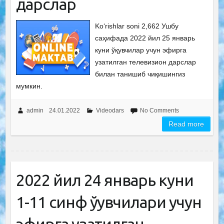
дарслар
Ko‘rishlar soni 2,662 Ушбу
саҳифада 2022 йил 25 январь
куни ўқувчилар учун эфирга
узатилган телевизион дарслар
билан танишиб чиқишингиз
мумкин.
admin
24.01.2022
Videodars
No Comments
Read more
2022 йил 24 январь куни
1-11 синф ўқувчилари учун