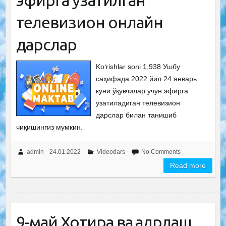
эфирга узатилган
телевизион онлайн
дарслар
Ko‘rishlar soni 1,938 Ушбу
саҳифада 2022 йил 24 январь
куни ўқувчилар учун эфирга
узатиладиган телевизион
дарслар билан танишиб
чиқишингиз мумкин.
admin
24.01.2022
Videodars
No Comments
Read more
9-май Хотира ва қадрлаш