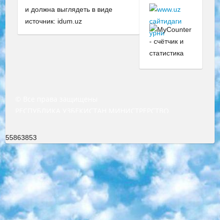
и должна выглядеть в виде
источник: idum.uz
© Все права защищены
РЕСПУБЛИКА УЗБЕКИСТАН МИНИСТРЕРСТВО ДОШКОЛЬНОГО И ШКОЛЬНОГО ОБРАЗОВАНИЯ КОМАНДА в общеобразовательных учреждениях в 2023-2024 учебном году организация и проведение итоговой государственной аттестации обучающихся о Министра дошкольного и школьного образования Республики Узбекистан от 4 марта 2008 года (постановлением Минюста от 20 марта 2008 года № 1778 государственной регистрации) «Итоговое состояние учащихся общего среднего образования на основании положения об утверждении положения об аттестации общего среднего образования выпускной экзамен студентов в образовательных учреждениях в 2023-2024 учебном году В целях организации и прохождения аттестации приказываю: 1. Следующее: перечень предметов, по которым будет проводиться итоговая государственная аттестация и экзамен формы перевода согласно приложению 1; сертификаты международного образца, оценивающие уровень владения иностранными языками перечень согласно приложению 2; 2. Педагогический при специализированных образовательных учреждениях. научно-практический центр квалификации и международной оценки (Д.Давидова) 2024 г. До 25 марта: задания по предметам, по которым будет проводиться итоговая аттестация разработка и утверждение технических условий; итоговая аттестация на основании разработанного предметного задания разработка вопросов по предметам (устно и письменно), экзамен передача; общеобразовательные средние школы и специальные учебные заведения учащиеся выпускных классов школ и интернатов в агентской системе подготовка базы данных экзаменационных материалов и критериев оценки; перевод базы экзаменационных материалов на все языки обучения подать в Республиканский образовательный центр для изготовления; варианты экзаменов на основе разработанных контрольных материалов пусть будут поставлены задачи формирования. 3. Республиканский образовательный центр (Ш.Худайкулов) до 5 апреля 2024 года. до: база данных предоставленных экзаменационных материалов на все языки обучения перевод и экспертиза; для слепых, слабовидящих, глухих, слабослышащих и умственно отсталых детей учащиеся выпускных классов специализированных школ и школ-интернатов база данных экзаменационных материалов на всех преподаваемых языках подготовка критериев оценки; специализированные школы для умственно отсталых детей и технологии для учащихся выпускных классов школ-интернатов разработка соответствующих рекомендаций и критериев проведения ЕГЭ по естествознанию давать задания. 4. Педагогический при специализированных образовательных учреждениях. Научно-практический центр навыков и международной оценки (Д.Давидова), Республика образовательный центр (Худайкулов Ш.) итоговый государственный аттестационный экзамен ориентирован на творческое и логическое мышление при подготовке базы материалов учитывать введение заданий. 5. Следует отметить, что: сертификат государственного образца о знании общеобразовательного предмета и как минимум национальный уровень B1 по предметам на иностранных языках, указанным в Приложении 2. или международно признанный сертификат эквивалентного уровня студенты, изучающие определенный предмет, освобождаются от экзамена; по соответствующим предметам запланирована итоговая государственная аттестация за день до дня, путем жеребьевки Рабочей группой (в письменной форме по предметам, проводимым в форме) из числа сформированных вариантов выбрано 2 варианта; 2 выбранных варианта экзамена анонсированы на официальном сайте министерства и все выпускники по всей стране на основе этих вариантов проводит итоговую государственную аттестацию. 6. Государственное образование учащихся средних общеобразовательных учреждений. знания в соответствии с квалификационными требованиями, которые необходимо приобрести на основании стандартов итоговый (выпускной) контроль для 9 и 11 классов в целях тестирования Экзамены (далее – экзамены) состоят из предметов, перечисленных в приложении 1. будет сделано. 7. Экзамены пройдут с 26 мая по 15 июня 2024 г. (кроме науки физического воспитания). 8. Физическая для учащихся 9 классов общесредних образовательных учреждений. Экзамены по предмету «Образование, квалификация медицина» 1-6 мая 2024 года. сотрудники перевести под присмотр (с отклонениями в физическом или умственном развитии) специализированная школа для детей, школы-интернаты и со сколиозом школы-интернаты санаторного типа для больных детей исключены). 9. Он был слепым, слабовидящим и имел нарушения опорно-двигательного аппарата. экзамены в специализированных школах и интернатах для детей должны проводиться исходя из требований, предъявляемых к общеобразовательным учреждениям (физкультура кроме науки). 10. Специализированная школа для глухих и слабослышащих детей. и экзамены в интернатах и быть реализован в виде письменного теста по математике. 11. Специальность для умственно отсталых детей. Для 9 класса Родной язык и литературное письмо Государственный язык (язык обучения – узбекский). для неклассов) написано Математическое письмо Письменная/устная история Узбекистана Физическое воспитание практично Итоговый контроль Для 11 класса Написание родного языка и литературы (эссе) Математическое письмо Узбекский язык (обучение на узбекском языке) не посещающее общее среднее образование для учреждений)/Образовательное учреждение выбор письменный и устный Иностранный язык письменный/устный Письменная/устная история Узбекистана *По выбору студента:  Химия  Физика  Основы государственного права  География 10 бесплатных образовательных ресурсов - Мы составили подборку онлайн-проектов с интерактивными упражнениями, видеолекциями и статьями. Они помогут вам обрести новые и освежить старые знания бесплатно. 1. «ИНТУИТ» Старейшая образовательная площадка Рунета. Здесь вы найдёте сотни текстовых и видеокурсов на десятки различных тем — от программирования до психологии. Многие курсы подготовлены российскими университетами и крупными международными компаниями вроде Intel и Microsoft. Самостоятельное обучение бесплатное, но желающие могут оплатить услуги персональных наставников. 2. «Смартия» знакомит с актуальными профессиями и подсказывает, как им обучаться. Выбрав заинтересовавшую вас специальность — SMM-специалист, фотограф, веб-дизайнер или другую, — увидите список необходимых для неё умений. Чтобы вы могли освоить их самостоятельно, для каждого умения площадка отображает подборку ссылок на учебные материалы. Хотя «Смартия» ориентируется на русскоязычную аудиторию, часть контента всё же доступна только на английском. 3. «Лекторий Физтеха» Проект Московского физико-технического института (Физтеха). С его помощью вы можете смотреть онлайн серии лекций, записанные на видео в этом вузе. В числе доступных предметов — физика, биология, химия, информационные технологии и другие. К некоторым лекциям администрация ресурса прилагает готовые конспекты, которые можно скачивать в PDF-формате. 4. ITMOcourses Онлайн-площадка Санкт-Петербургского национального исследовательского университета информационных технологий, механики и оптики (ИТМО). Ресурс предоставляет свободный доступ к курсам, разработанным в этом вузе. Каталог материалов разбит на четыре категории: «Оптические системы и технологии», «Приборостроение и робототехника», «Информационные технологии» и «Биотехнологии». Курсы состоят из видеолекций, интерактивных демонстраций и заданий. 5. «КиберЛенинка» Электронная научная библиотека открытого доступа. Каталог площадки регулярно обрастает текстами статей из различных научных изданий. Сгруппированные по журналам и рубрикам публикации можно читать онлайн или скачивать целиком в PDF-формате. Проект нацелен на популяризацию науки за счёт открытого доступа к качественной информации. 6. «ПостНаука» На этом ресурсе публикуют подборки видеолекций, составленные экспертами из разных отраслей и объединённые общими темами. Среди них, к примеру, есть серии «Биоинформатика и геномика», «Культура средневековой Скандинавии» и Cinema Studies о теории кино. Каждая подборка лекций — логически связанная история, рассказанная экспертом от первого лица. Кроме того, на сайте появляются научно-образовательные статьи и тесты на разные темы. 7. «Newочём» Команда проекта «Newочём» отбирает самые интересные тексты из англоязычных СМИ и переводит те из них, за которые голосуют участники сообщества «ВКонтакте». По большей части это научно-популярные статьи. Редакторы придумывают лишь заголовки, в остальном содержание переводов соответствует оригиналам. Полные тексты можно читать прямо в социальной сети. 8. InternetUrok Онлайн-база материалов по основным дисциплинам школьной программы. Информация на сайте структурирована по классам, предметам и темам (урокам). Каждый урок состоит из видеолекций и конспектов. Есть также интерактивные тренажёры и тесты для закрепления пройденного материала. Даже если вы давно окончили школу, возможность повторить программу старших классов всегда может пригодиться. 9. Edutainme Ещё один ресурс об образовании. В отличие от Newtonew, как мне кажется, Edutainme больше ориентируется на представителей индустрии: педагогов, предпринимателей, разработчиков образовательных проектов. Но и любой, кто просто стремится к саморазвитию, найдёт на сайте много полезного и интересного для себя. Например, информацию о новых курсах и образовательных сервисах. 10. Newtonew Онлайн-медиа об образовании и обучении в широком смысле. Авторы Newtonew пишут об инструментах, заведениях, тактиках и стратегиях, которые помогают учить других и получать новые знания самостоятельно. На этой площадке вы найдёте новости, обзоры, аналитические мате
55863853