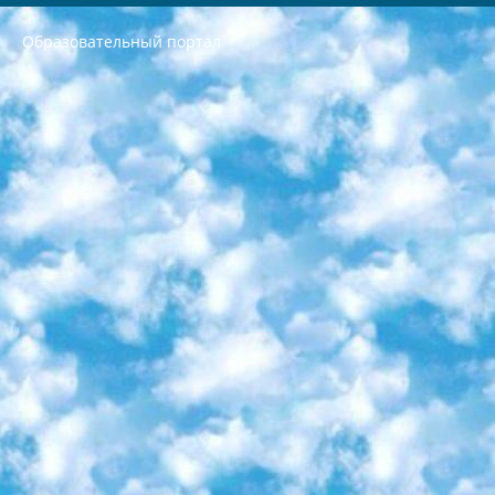
Образовательный портал
РЕСПУБЛИКА УЗБЕКИСТАН МИНИСТРЕРСТВО ДОШКОЛЬНОГО И ШКОЛЬНОГО ОБРАЗОВАНИЯ КОМАНДА в общеобразовательных учреждениях в 2023-2024 учебном году организация и проведение итоговой государственной аттестации обучающихся о Министра дошкольного и школьного образования Республики Узбекистан от 4 марта 2008 года (постановлением Минюста от 20 марта 2008 года № 1778 государственной регистрации) «Итоговое состояние учащихся общего среднего образования на основании положения об утверждении положения об аттестации общего среднего образования выпускной экзамен студентов в образовательных учреждениях в 2023-2024 учебном году В целях организации и прохождения аттестации приказываю: 1. Следующее: перечень предметов, по которым будет проводиться итоговая государственная аттестация и экзамен формы перевода согласно приложению 1; сертификаты международного образца, оценивающие уровень владения иностранными языками перечень согласно приложению 2; 2. Педагогический при специализированных образовательных учреждениях. научно-практический центр квалификации и международной оценки (Д.Давидова) 2024 г. До 25 марта: задания по предметам, по которым будет проводиться итоговая аттестация разработка и утверждение технических условий; итоговая аттестация на основании разработанного предметного задания разработка вопросов по предметам (устно и письменно), экзамен передача; общеобразовательные средние школы и специальные учебные заведения учащиеся выпускных классов школ и интернатов в агентской системе подготовка базы данных экзаменационных материалов и критериев оценки; перевод базы экзаменационных материалов на все языки обучения подать в Республиканский образовательный центр для изготовления; варианты экзаменов на основе разработанных контрольных материалов пусть будут поставлены задачи формирования. 3. Республиканский образовательный центр (Ш.Худайкулов) до 5 апреля 2024 года. до: база данных предоставленных экзаменационных материалов на все языки обучения перевод и экспертиза; для слепых, слабовидящих, глухих, слабослышащих и умственно отсталых детей учащиеся выпускных классов специализированных школ и школ-интернатов база данных экзаменационных материалов на всех преподаваемых языках подготовка критериев оценки; специализированные школы для умственно отсталых детей и технологии для учащихся выпускных классов школ-интернатов разработка соответствующих рекомендаций и критериев проведения ЕГЭ по естествознанию давать задания. 4. Педагогический при специализированных образовательных учреждениях. Научно-практический центр навыков и международной оценки (Д.Давидова), Республика образовательный центр (Худайкулов Ш.) итоговый государственный аттестационный экзамен ориентирован на творческое и логическое мышление при подготовке базы материалов учитывать введение заданий. 5. Следует отметить, что: сертификат государственного образца о знании общеобразовательного предмета и как минимум национальный уровень B1 по предметам на иностранных языках, указанным в Приложении 2. или международно признанный сертификат эквивалентного уровня студенты, изучающие определенный предмет, освобождаются от экзамена; по соответствующим предметам запланирована итоговая государственная аттестация за день до дня, путем жеребьевки Рабочей группой (в письменной форме по предметам, проводимым в форме) из числа сформированных вариантов выбрано 2 варианта; 2 выбранных варианта экзамена анонсированы на официальном сайте министерства и все выпускники по всей стране на основе этих вариантов проводит итоговую государственную аттестацию. 6. Государственное образование учащихся средних общеобразовательных учреждений. знания в соответствии с квалификационными требованиями, которые необходимо приобрести на основании стандартов итоговый (выпускной) контроль для 9 и 11 классов в целях тестирования Экзамены (далее – экзамены) состоят из предметов, перечисленных в приложении 1. будет сделано. 7. Экзамены пройдут с 26 мая по 15 июня 2024 г. (кроме науки физического воспитания). 8. Физическая для учащихся 9 классов общесредних образовательных учреждений. Экзамены по предмету «Образование, квалификация медицина» 1-6 мая 2024 года. сотрудники перевести под присмотр (с отклонениями в физическом или умственном развитии) специализированная школа для детей, школы-интернаты и со сколиозом школы-интернаты санаторного типа для больных детей исключены). 9. Он был слепым, слабовидящим и имел нарушения опорно-двигательного аппарата. экзамены в специализированных школах и интернатах для детей должны проводиться исходя из требований, предъявляемых к общеобразовательным учреждениям (физкультура кроме науки). 10. Специализированная школа для глухих и слабослышащих детей. и экзамены в интернатах и быть реализован в виде письменного теста по математике. 11. Специальность для умственно отсталых детей. Для 9 класса Родной язык и литературное письмо Государственный язык (язык обучения – узбекский). для неклассов) написано Математическое письмо Письменная/устная история Узбекистана Физическое воспитание практично Итоговый контроль Для 11 класса Написание родного языка и литературы (эссе) Математическое письмо Узбекский язык (обучение на узбекском языке) не посещающее общее среднее образование для учреждений)/Образовательное учреждение выбор письменный и устный Иностранный язык письменный/устный Письменная/устная история Узбекистана *По выбору студента:  Химия  Физика  Основы государственного права  География 10 бесплатных образовательных ресурсов - Мы составили подборку онлайн-проектов с интерактивными упражнениями, видеолекциями и статьями. Они помогут вам обрести новые и освежить старые знания бесплатно. 1. «ИНТУИТ» Старейшая образовательная площадка Рунета. Здесь вы найдёте сотни текстовых и видеокурсов на десятки различных тем — от программирования до психологии. Многие курсы подготовлены российскими университетами и крупными международными компаниями вроде Intel и Microsoft. Самостоятельное обучение бесплатное, но желающие могут оплатить услуги персональных наставников. 2. «Смартия» знакомит с актуальными профессиями и подсказывает, как им обучаться. Выбрав заинтересовавшую вас специальность — SMM-специалист, фотограф, веб-дизайнер или другую, — увидите список необходимых для неё умений. Чтобы вы могли освоить их самостоятельно, для каждого умения площадка отображает подборку ссылок на учебные материалы. Хотя «Смартия» ориентируется на русскоязычную аудиторию, часть контента всё же доступна только на английском. 3. «Лекторий Физтеха» Проект Московского физико-технического института (Физтеха). С его помощью вы можете смотреть онлайн серии лекций, записанные на видео в этом вузе. В числе доступных предметов — физика, биология, химия, информационные технологии и другие. К некоторым лекциям администрация ресурса прилагает готовые конспекты, которые можно скачивать в PDF-формате. 4. ITMOcourses Онлайн-площадка Санкт-Петербургского национального исследовательского университета информационных технологий, механики и оптики (ИТМО). Ресурс предоставляет свободный доступ к курсам, разработанным в этом вузе. Каталог материалов разбит на четыре категории: «Оптические системы и технологии», «Приборостроение и робототехника», «Информационные технологии» и «Биотехнологии». Курсы состоят из видеолекций, интерактивных демонстраций и заданий. 5. «КиберЛенинка» Электронная научная библиотека открытого доступа. Каталог площадки регулярно обрастает текстами статей из различных научных изданий. Сгруппированные по журналам и рубрикам публикации можно читать онлайн или скачивать целиком в PDF-формате. Проект нацелен на популяризацию науки за счёт открытого доступа к качественной информации. 6. «ПостНаука» На этом ресурсе публикуют подборки видеолекций, составленные экспертами из разных отраслей и объединённые общими темами. Среди них, к примеру, есть серии «Биоинформатика и геномика», «Культура средневековой Скандинавии» и Cinema Studies о теории кино. Каждая подборка лекций — логически связанная история, рассказанная экспертом от первого лица. Кроме того, на сайте появляются научно-образовательные статьи и тесты на разные темы. 7. «Newочём» Команда проекта «Newочём» отбирает самые интересные тексты из англоязычных СМИ и переводит те из них, за которые голосуют участники сообщества «ВКонтакте». По большей части это научно-популярные статьи. Редакторы придумывают лишь заголовки, в остальном содержание переводов соответствует оригиналам. Полные тексты можно читать прямо в социальной сети. 8. InternetUrok Онлайн-база материалов по основным дисциплинам школьной программы. Информация на сайте структурирована по классам, предметам и темам (урокам). Каждый урок состоит из видеолекций и конспектов. Есть также интерактивные тренажёры и тесты для закрепления пройденного материала. Даже если вы давно окончили школу, возможность повторить программу старших классов всегда может пригодиться. 9. Edutainme Ещё один ресурс об образовании. В отличие от Newtonew, как мне кажется, Edutainme больше ориентируется на представителей индустрии: педагогов, предпринимателей, разработчиков образовательных проектов. Но и любой, кто просто стремится к саморазвитию, найдёт на сайте много полезного и интересного для себя. Например, информацию о новых курсах и образовательных сервисах. 10. Newtonew Онлайн-медиа об образовании и обучении в широком смысле. Авторы Newtonew пишут об инструментах, заведениях, тактиках и стратегиях, которые помогают учить других и получать новые знания самостоятельно. На этой площадке вы найдёте новости, обзоры, аналитические мат