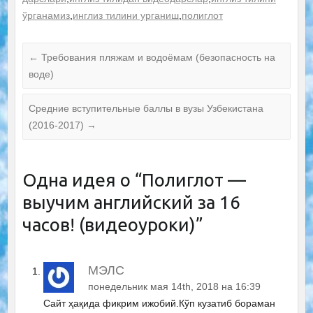
ўрганамиз
,
инглиз тилини урганиш
,
полиглот
←
Требования пляжам и водоёмам (безопасность на
воде)
Средние вступительные баллы в вузы Узбекистана
(2016-2017)
→
Одна идея о “
Полиглот —
выучим английский за 16
часов! (видеоуроки)
”
МЭЛС
понедельник мая 14th, 2018 на 16:39
Сайт ҳақида фикрим ижобий.Кўп кузатиб бораман