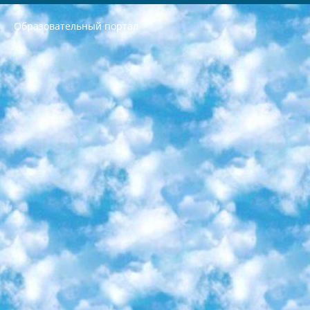
Образовательный портал
РЕСПУБЛИКА УЗБЕКИСТАН МИНИСТРЕРСТВО ДОШКОЛЬНОГО И ШКОЛЬНОГО ОБРАЗОВАНИЯ КОМАНДА в общеобразовательных учреждениях в 2023-2024 учебном году организация и проведение итоговой государственной аттестации обучающихся о Министра дошкольного и школьного образования Республики Узбекистан от 4 марта 2008 года (постановлением Минюста от 20 марта 2008 года № 1778 государственной регистрации) «Итоговое состояние учащихся общего среднего образования на основании положения об утверждении положения об аттестации общего среднего образования выпускной экзамен студентов в образовательных учреждениях в 2023-2024 учебном году В целях организации и прохождения аттестации приказываю: 1. Следующее: перечень предметов, по которым будет проводиться итоговая государственная аттестация и экзамен формы перевода согласно приложению 1; сертификаты международного образца, оценивающие уровень владения иностранными языками перечень согласно приложению 2; 2. Педагогический при специализированных образовательных учреждениях. научно-практический центр квалификации и международной оценки (Д.Давидова) 2024 г. До 25 марта: задания по предметам, по которым будет проводиться итоговая аттестация разработка и утверждение технических условий; итоговая аттестация на основании разработанного предметного задания разработка вопросов по предметам (устно и письменно), экзамен передача; общеобразовательные средние школы и специальные учебные заведения учащиеся выпускных классов школ и интернатов в агентской системе подготовка базы данных экзаменационных материалов и критериев оценки; перевод базы экзаменационных материалов на все языки обучения подать в Республиканский образовательный центр для изготовления; варианты экзаменов на основе разработанных контрольных материалов пусть будут поставлены задачи формирования. 3. Республиканский образовательный центр (Ш.Худайкулов) до 5 апреля 2024 года. до: база данных предоставленных экзаменационных материалов на все языки обучения перевод и экспертиза; для слепых, слабовидящих, глухих, слабослышащих и умственно отсталых детей учащиеся выпускных классов специализированных школ и школ-интернатов база данных экзаменационных материалов на всех преподаваемых языках подготовка критериев оценки; специализированные школы для умственно отсталых детей и технологии для учащихся выпускных классов школ-интернатов разработка соответствующих рекомендаций и критериев проведения ЕГЭ по естествознанию давать задания. 4. Педагогический при специализированных образовательных учреждениях. Научно-практический центр навыков и международной оценки (Д.Давидова), Республика образовательный центр (Худайкулов Ш.) итоговый государственный аттестационный экзамен ориентирован на творческое и логическое мышление при подготовке базы материалов учитывать введение заданий. 5. Следует отметить, что: сертификат государственного образца о знании общеобразовательного предмета и как минимум национальный уровень B1 по предметам на иностранных языках, указанным в Приложении 2. или международно признанный сертификат эквивалентного уровня студенты, изучающие определенный предмет, освобождаются от экзамена; по соответствующим предметам запланирована итоговая государственная аттестация за день до дня, путем жеребьевки Рабочей группой (в письменной форме по предметам, проводимым в форме) из числа сформированных вариантов выбрано 2 варианта; 2 выбранных варианта экзамена анонсированы на официальном сайте министерства и все выпускники по всей стране на основе этих вариантов проводит итоговую государственную аттестацию. 6. Государственное образование учащихся средних общеобразовательных учреждений. знания в соответствии с квалификационными требованиями, которые необходимо приобрести на основании стандартов итоговый (выпускной) контроль для 9 и 11 классов в целях тестирования Экзамены (далее – экзамены) состоят из предметов, перечисленных в приложении 1. будет сделано. 7. Экзамены пройдут с 26 мая по 15 июня 2024 г. (кроме науки физического воспитания). 8. Физическая для учащихся 9 классов общесредних образовательных учреждений. Экзамены по предмету «Образование, квалификация медицина» 1-6 мая 2024 года. сотрудники перевести под присмотр (с отклонениями в физическом или умственном развитии) специализированная школа для детей, школы-интернаты и со сколиозом школы-интернаты санаторного типа для больных детей исключены). 9. Он был слепым, слабовидящим и имел нарушения опорно-двигательного аппарата. экзамены в специализированных школах и интернатах для детей должны проводиться исходя из требований, предъявляемых к общеобразовательным учреждениям (физкультура кроме науки). 10. Специализированная школа для глухих и слабослышащих детей. и экзамены в интернатах и быть реализован в виде письменного теста по математике. 11. Специальность для умственно отсталых детей. Для 9 класса Родной язык и литературное письмо Государственный язык (язык обучения – узбекский). для неклассов) написано Математическое письмо Письменная/устная история Узбекистана Физическое воспитание практично Итоговый контроль Для 11 класса Написание родного языка и литературы (эссе) Математическое письмо Узбекский язык (обучение на узбекском языке) не посещающее общее среднее образование для учреждений)/Образовательное учреждение выбор письменный и устный Иностранный язык письменный/устный Письменная/устная история Узбекистана *По выбору студента:  Химия  Физика  Основы государственного права  География 10 бесплатных образовательных ресурсов - Мы составили подборку онлайн-проектов с интерактивными упражнениями, видеолекциями и статьями. Они помогут вам обрести новые и освежить старые знания бесплатно. 1. «ИНТУИТ» Старейшая образовательная площадка Рунета. Здесь вы найдёте сотни текстовых и видеокурсов на десятки различных тем — от программирования до психологии. Многие курсы подготовлены российскими университетами и крупными международными компаниями вроде Intel и Microsoft. Самостоятельное обучение бесплатное, но желающие могут оплатить услуги персональных наставников. 2. «Смартия» знакомит с актуальными профессиями и подсказывает, как им обучаться. Выбрав заинтересовавшую вас специальность — SMM-специалист, фотограф, веб-дизайнер или другую, — увидите список необходимых для неё умений. Чтобы вы могли освоить их самостоятельно, для каждого умения площадка отображает подборку ссылок на учебные материалы. Хотя «Смартия» ориентируется на русскоязычную аудиторию, часть контента всё же доступна только на английском. 3. «Лекторий Физтеха» Проект Московского физико-технического института (Физтеха). С его помощью вы можете смотреть онлайн серии лекций, записанные на видео в этом вузе. В числе доступных предметов — физика, биология, химия, информационные технологии и другие. К некоторым лекциям администрация ресурса прилагает готовые конспекты, которые можно скачивать в PDF-формате. 4. ITMOcourses Онлайн-площадка Санкт-Петербургского национального исследовательского университета информационных технологий, механики и оптики (ИТМО). Ресурс предоставляет свободный доступ к курсам, разработанным в этом вузе. Каталог материалов разбит на четыре категории: «Оптические системы и технологии», «Приборостроение и робототехника», «Информационные технологии» и «Биотехнологии». Курсы состоят из видеолекций, интерактивных демонстраций и заданий. 5. «КиберЛенинка» Электронная научная библиотека открытого доступа. Каталог площадки регулярно обрастает текстами статей из различных научных изданий. Сгруппированные по журналам и рубрикам публикации можно читать онлайн или скачивать целиком в PDF-формате. Проект нацелен на популяризацию науки за счёт открытого доступа к качественной информации. 6. «ПостНаука» На этом ресурсе публикуют подборки видеолекций, составленные экспертами из разных отраслей и объединённые общими темами. Среди них, к примеру, есть серии «Биоинформатика и геномика», «Культура средневековой Скандинавии» и Cinema Studies о теории кино. Каждая подборка лекций — логически связанная история, рассказанная экспертом от первого лица. Кроме того, на сайте появляются научно-образовательные статьи и тесты на разные темы. 7. «Newочём» Команда проекта «Newочём» отбирает самые интересные тексты из англоязычных СМИ и переводит те из них, за которые голосуют участники сообщества «ВКонтакте». По большей части это научно-популярные статьи. Редакторы придумывают лишь заголовки, в остальном содержание переводов соответствует оригиналам. Полные тексты можно читать прямо в социальной сети. 8. InternetUrok Онлайн-база материалов по основным дисциплинам школьной программы. Информация на сайте структурирована по классам, предметам и темам (урокам). Каждый урок состоит из видеолекций и конспектов. Есть также интерактивные тренажёры и тесты для закрепления пройденного материала. Даже если вы давно окончили школу, возможность повторить программу старших классов всегда может пригодиться. 9. Edutainme Ещё один ресурс об образовании. В отличие от Newtonew, как мне кажется, Edutainme больше ориентируется на представителей индустрии: педагогов, предпринимателей, разработчиков образовательных проектов. Но и любой, кто просто стремится к саморазвитию, найдёт на сайте много полезного и интересного для себя. Например, информацию о новых курсах и образовательных сервисах. 10. Newtonew Онлайн-медиа об образовании и обучении в широком смысле. Авторы Newtonew пишут об инструментах, заведениях, тактиках и стратегиях, которые помогают учить других и получать новые знания самостоятельно. На этой площадке вы найдёте новости, обзоры, аналитические мат