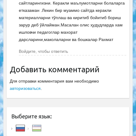
сайтларингизни. Керакли маълумотларни болаларга
етказаман .Лекин бир муаммо сайтда керакли
материалларни тўплаш ва киритиб бойитиб бориш
зарур деб ўйлайман.Масалан олис ҳудудларда хам
ишловчи педагоглар махорат
дарсларини,маколаларни ва бошкалар Рахмат
Войдите, чтобы ответить
Добавить комментарий
Для отправки комментария вам необходимо
авторизоваться
.
Выберите язык: