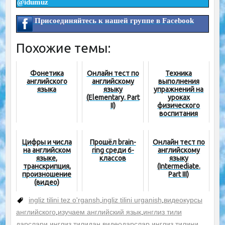
@idumuz
Присоединяйтесь к нашей группе в Facebook
Похожие темы:
Фонетика
Онлайн тест по
Техника
английского
английскому
выполнения
языка
языку
упражнений на
(Elementary. Part
уроках
II)
физического
воспитания
Цифры и числа
Прошёл brain-
Онлайн тест по
на английском
ring среди 6-
английскому
языке,
классов
языку
транскрипция,
(Intermediate.
произношение
Part III)
(видео)
ingliz tilini tez o'rgansh
,
ingliz tilini urganish
,
видеокурсы
английского
,
изучаем английский язык
,
инглиз тили
дарслари
,
инглиз тилидан видеодарслар
,
инглиз тилини