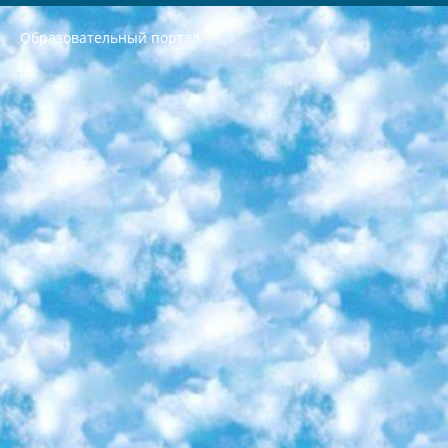
Образовательный портал
РЕСПУБЛИКА УЗБЕКИСТАН МИНИСТРЕРСТВО ДОШКОЛЬНОГО И ШКОЛЬНОГО ОБРАЗОВАНИЯ КОМАНДА в общеобразовательных учреждениях в 2023-2024 учебном году организация и проведение итоговой государственной аттестации обучающихся о Министра дошкольного и школьного образования Республики Узбекистан от 4 марта 2008 года (постановлением Минюста от 20 марта 2008 года № 1778 государственной регистрации) «Итоговое состояние учащихся общего среднего образования на основании положения об утверждении положения об аттестации общего среднего образования выпускной экзамен студентов в образовательных учреждениях в 2023-2024 учебном году В целях организации и прохождения аттестации приказываю: 1. Следующее: перечень предметов, по которым будет проводиться итоговая государственная аттестация и экзамен формы перевода согласно приложению 1; сертификаты международного образца, оценивающие уровень владения иностранными языками перечень согласно приложению 2; 2. Педагогический при специализированных образовательных учреждениях. научно-практический центр квалификации и международной оценки (Д.Давидова) 2024 г. До 25 марта: задания по предметам, по которым будет проводиться итоговая аттестация разработка и утверждение технических условий; итоговая аттестация на основании разработанного предметного задания разработка вопросов по предметам (устно и письменно), экзамен передача; общеобразовательные средние школы и специальные учебные заведения учащиеся выпускных классов школ и интернатов в агентской системе подготовка базы данных экзаменационных материалов и критериев оценки; перевод базы экзаменационных материалов на все языки обучения подать в Республиканский образовательный центр для изготовления; варианты экзаменов на основе разработанных контрольных материалов пусть будут поставлены задачи формирования. 3. Республиканский образовательный центр (Ш.Худайкулов) до 5 апреля 2024 года. до: база данных предоставленных экзаменационных материалов на все языки обучения перевод и экспертиза; для слепых, слабовидящих, глухих, слабослышащих и умственно отсталых детей учащиеся выпускных классов специализированных школ и школ-интернатов база данных экзаменационных материалов на всех преподаваемых языках подготовка критериев оценки; специализированные школы для умственно отсталых детей и технологии для учащихся выпускных классов школ-интернатов разработка соответствующих рекомендаций и критериев проведения ЕГЭ по естествознанию давать задания. 4. Педагогический при специализированных образовательных учреждениях. Научно-практический центр навыков и международной оценки (Д.Давидова), Республика образовательный центр (Худайкулов Ш.) итоговый государственный аттестационный экзамен ориентирован на творческое и логическое мышление при подготовке базы материалов учитывать введение заданий. 5. Следует отметить, что: сертификат государственного образца о знании общеобразовательного предмета и как минимум национальный уровень B1 по предметам на иностранных языках, указанным в Приложении 2. или международно признанный сертификат эквивалентного уровня студенты, изучающие определенный предмет, освобождаются от экзамена; по соответствующим предметам запланирована итоговая государственная аттестация за день до дня, путем жеребьевки Рабочей группой (в письменной форме по предметам, проводимым в форме) из числа сформированных вариантов выбрано 2 варианта; 2 выбранных варианта экзамена анонсированы на официальном сайте министерства и все выпускники по всей стране на основе этих вариантов проводит итоговую государственную аттестацию. 6. Государственное образование учащихся средних общеобразовательных учреждений. знания в соответствии с квалификационными требованиями, которые необходимо приобрести на основании стандартов итоговый (выпускной) контроль для 9 и 11 классов в целях тестирования Экзамены (далее – экзамены) состоят из предметов, перечисленных в приложении 1. будет сделано. 7. Экзамены пройдут с 26 мая по 15 июня 2024 г. (кроме науки физического воспитания). 8. Физическая для учащихся 9 классов общесредних образовательных учреждений. Экзамены по предмету «Образование, квалификация медицина» 1-6 мая 2024 года. сотрудники перевести под присмотр (с отклонениями в физическом или умственном развитии) специализированная школа для детей, школы-интернаты и со сколиозом школы-интернаты санаторного типа для больных детей исключены). 9. Он был слепым, слабовидящим и имел нарушения опорно-двигательного аппарата. экзамены в специализированных школах и интернатах для детей должны проводиться исходя из требований, предъявляемых к общеобразовательным учреждениям (физкультура кроме науки). 10. Специализированная школа для глухих и слабослышащих детей. и экзамены в интернатах и быть реализован в виде письменного теста по математике. 11. Специальность для умственно отсталых детей. Для 9 класса Родной язык и литературное письмо Государственный язык (язык обучения – узбекский). для неклассов) написано Математическое письмо Письменная/устная история Узбекистана Физическое воспитание практично Итоговый контроль Для 11 класса Написание родного языка и литературы (эссе) Математическое письмо Узбекский язык (обучение на узбекском языке) не посещающее общее среднее образование для учреждений)/Образовательное учреждение выбор письменный и устный Иностранный язык письменный/устный Письменная/устная история Узбекистана *По выбору студента:  Химия  Физика  Основы государственного права  География 10 бесплатных образовательных ресурсов - Мы составили подборку онлайн-проектов с интерактивными упражнениями, видеолекциями и статьями. Они помогут вам обрести новые и освежить старые знания бесплатно. 1. «ИНТУИТ» Старейшая образовательная площадка Рунета. Здесь вы найдёте сотни текстовых и видеокурсов на десятки различных тем — от программирования до психологии. Многие курсы подготовлены российскими университетами и крупными международными компаниями вроде Intel и Microsoft. Самостоятельное обучение бесплатное, но желающие могут оплатить услуги персональных наставников. 2. «Смартия» знакомит с актуальными профессиями и подсказывает, как им обучаться. Выбрав заинтересовавшую вас специальность — SMM-специалист, фотограф, веб-дизайнер или другую, — увидите список необходимых для неё умений. Чтобы вы могли освоить их самостоятельно, для каждого умения площадка отображает подборку ссылок на учебные материалы. Хотя «Смартия» ориентируется на русскоязычную аудиторию, часть контента всё же доступна только на английском. 3. «Лекторий Физтеха» Проект Московского физико-технического института (Физтеха). С его помощью вы можете смотреть онлайн серии лекций, записанные на видео в этом вузе. В числе доступных предметов — физика, биология, химия, информационные технологии и другие. К некоторым лекциям администрация ресурса прилагает готовые конспекты, которые можно скачивать в PDF-формате. 4. ITMOcourses Онлайн-площадка Санкт-Петербургского национального исследовательского университета информационных технологий, механики и оптики (ИТМО). Ресурс предоставляет свободный доступ к курсам, разработанным в этом вузе. Каталог материалов разбит на четыре категории: «Оптические системы и технологии», «Приборостроение и робототехника», «Информационные технологии» и «Биотехнологии». Курсы состоят из видеолекций, интерактивных демонстраций и заданий. 5. «КиберЛенинка» Электронная научная библиотека открытого доступа. Каталог площадки регулярно обрастает текстами статей из различных научных изданий. Сгруппированные по журналам и рубрикам публикации можно читать онлайн или скачивать целиком в PDF-формате. Проект нацелен на популяризацию науки за счёт открытого доступа к качественной информации. 6. «ПостНаука» На этом ресурсе публикуют подборки видеолекций, составленные экспертами из разных отраслей и объединённые общими темами. Среди них, к примеру, есть серии «Биоинформатика и геномика», «Культура средневековой Скандинавии» и Cinema Studies о теории кино. Каждая подборка лекций — логически связанная история, рассказанная экспертом от первого лица. Кроме того, на сайте появляются научно-образовательные статьи и тесты на разные темы. 7. «Newочём» Команда проекта «Newочём» отбирает самые интересные тексты из англоязычных СМИ и переводит те из них, за которые голосуют участники сообщества «ВКонтакте». По большей части это научно-популярные статьи. Редакторы придумывают лишь заголовки, в остальном содержание переводов соответствует оригиналам. Полные тексты можно читать прямо в социальной сети. 8. InternetUrok Онлайн-база материалов по основным дисциплинам школьной программы. Информация на сайте структурирована по классам, предметам и темам (урокам). Каждый урок состоит из видеолекций и конспектов. Есть также интерактивные тренажёры и тесты для закрепления пройденного материала. Даже если вы давно окончили школу, возможность повторить программу старших классов всегда может пригодиться. 9. Edutainme Ещё один ресурс об образовании. В отличие от Newtonew, как мне кажется, Edutainme больше ориентируется на представителей индустрии: педагогов, предпринимателей, разработчиков образовательных проектов. Но и любой, кто просто стремится к саморазвитию, найдёт на сайте много полезного и интересного для себя. Например, информацию о новых курсах и образовательных сервисах. 10. Newtonew Онлайн-медиа об образовании и обучении в широком смысле. Авторы Newtonew пишут об инструментах, заведениях, тактиках и стратегиях, которые помогают учить других и получать новые знания самостоятельно. На этой площадке вы найдёте новости, обзоры, аналитические мат