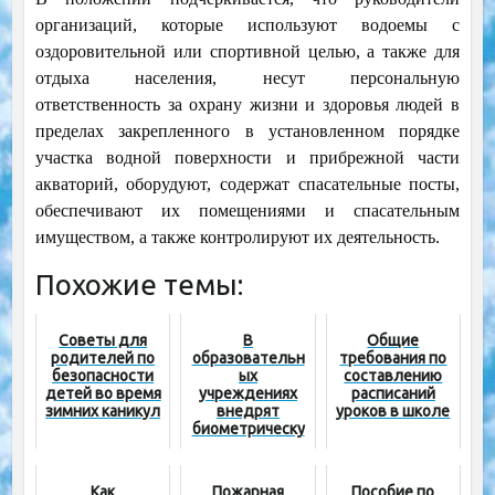
организаций, которые используют водоемы с
оздоровительной или спортивной целью, а также для
отдыха населения, несут персональную
ответственность за охрану жизни и здоровья людей в
пределах закрепленного в установленном порядке
участка водной поверхности и прибрежной части
акваторий, оборудуют, содержат спасательные посты,
обеспечивают их помещениями и спасательным
имуществом, а также контролируют их деятельность.
Похожие темы:
Советы для
В
Общие
родителей по
образовательн
требования по
безопасности
ых
составлению
детей во время
учреждениях
расписаний
зимних каникул
внедрят
уроков в школе
биометрическу
ю систему
доступа и
«тревожные
Как
Пожарная
Пособие по