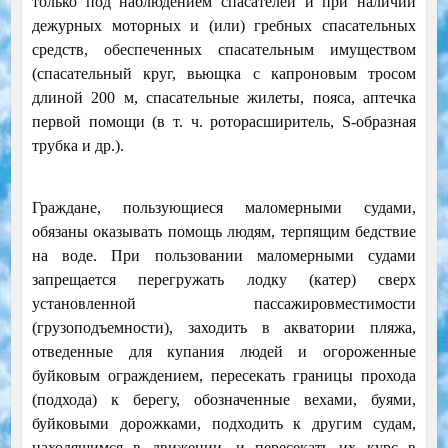
только под наблюдением спасателей и при наличии
дежурных моторных и (или) гребных спасательных
средств, обеспеченных спасательным имуществом
(спасательный круг, вьющка с капроновым тросом
длиной 200 м, спасательные жилеты, пояса, аптечка
первой помощи (в т. ч. роторасширитель, S-образная
трубка и др.).
Граждане, пользующиеся маломерными судами,
обязаны оказывать помощь людям, терпящим бедствие
на воде. При пользовании маломерными судами
запрещается перегружать лодку (катер) сверх
установленной пассажировместимости
(грузоподъемности), заходить в акватории пляжа,
отведенные для купания людей и огороженные
буйковым ограждением, пересекать границы прохода
(подхода) к берегу, обозначенные вехами, буями,
буйковыми дорожками, подходить к другим судам,
находящимся в движении, и пересекать их курс в