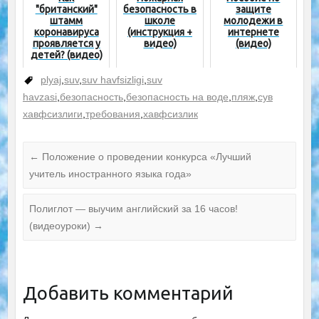
кнопки»
"британский"
безопасность в
защите
штамм
школе
молодежи в
коронавируса
(инструкция +
интернете
проявляется у
видео)
(видео)
детей? (видео)
plyaj
,
suv
,
suv havfsizligi
,
suv
havzasi
,
безопасность
,
безопасность на воде
,
пляж
,
сув
хавфсизлиги
,
требования
,
хавфсизлик
←
Положение о проведении конкурса «Лучший
учитель иностранного языка года»
Полиглот — выучим английский за 16 часов!
(видеоуроки)
→
Добавить комментарий