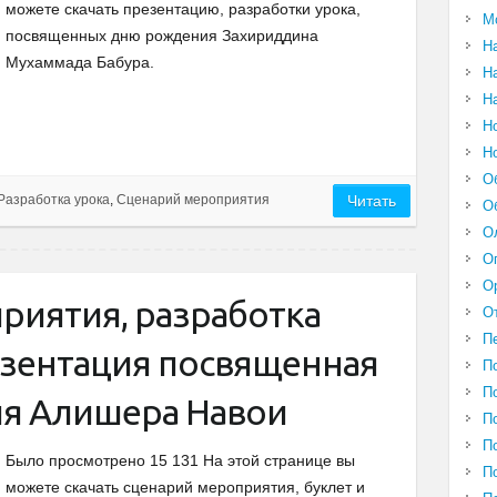
можете скачать презентацию, разработки урока,
М
посвященных дню рождения Захириддина
Н
Мухаммада Бабура.
Н
Н
Н
Н
О
Разработка урока
,
Сценарий мероприятия
Читать
О
О
О
О
риятия, разработка
О
П
резентация посвященная
П
П
я Алишера Навои
П
П
Было просмотрено 15 131 На этой странице вы
П
можете скачать сценарий мероприятия, буклет и