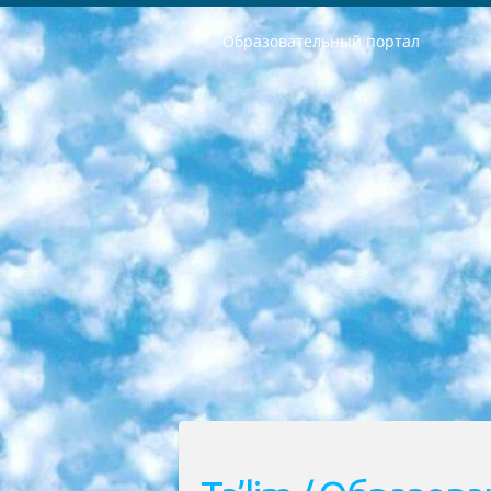
Образовательный портал
РЕСПУБЛИКА УЗБЕКИСТАН МИНИСТРЕРСТВО ДОШКОЛЬНОГО И ШКОЛЬНОГО ОБРАЗОВАНИЯ КОМАНДА в общеобразовательных учреждениях в 2023-2024 учебном году организация и проведение итоговой государственной аттестации обучающихся о Министра дошкольного и школьного образования Республики Узбекистан от 4 марта 2008 года (постановлением Минюста от 20 марта 2008 года № 1778 государственной регистрации) «Итоговое состояние учащихся общего среднего образования на основании положения об утверждении положения об аттестации общего среднего образования выпускной экзамен студентов в образовательных учреждениях в 2023-2024 учебном году В целях организации и прохождения аттестации приказываю: 1. Следующее: перечень предметов, по которым будет проводиться итоговая государственная аттестация и экзамен формы перевода согласно приложению 1; сертификаты международного образца, оценивающие уровень владения иностранными языками перечень согласно приложению 2; 2. Педагогический при специализированных образовательных учреждениях. научно-практический центр квалификации и международной оценки (Д.Давидова) 2024 г. До 25 марта: задания по предметам, по которым будет проводиться итоговая аттестация разработка и утверждение технических условий; итоговая аттестация на основании разработанного предметного задания разработка вопросов по предметам (устно и письменно), экзамен передача; общеобразовательные средние школы и специальные учебные заведения учащиеся выпускных классов школ и интернатов в агентской системе подготовка базы данных экзаменационных материалов и критериев оценки; перевод базы экзаменационных материалов на все языки обучения подать в Республиканский образовательный центр для изготовления; варианты экзаменов на основе разработанных контрольных материалов пусть будут поставлены задачи формирования. 3. Республиканский образовательный центр (Ш.Худайкулов) до 5 апреля 2024 года. до: база данных предоставленных экзаменационных материалов на все языки обучения перевод и экспертиза; для слепых, слабовидящих, глухих, слабослышащих и умственно отсталых детей учащиеся выпускных классов специализированных школ и школ-интернатов база данных экзаменационных материалов на всех преподаваемых языках подготовка критериев оценки; специализированные школы для умственно отсталых детей и технологии для учащихся выпускных классов школ-интернатов разработка соответствующих рекомендаций и критериев проведения ЕГЭ по естествознанию давать задания. 4. Педагогический при специализированных образовательных учреждениях. Научно-практический центр навыков и международной оценки (Д.Давидова), Республи