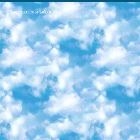
Образовательный портал
РЕСПУБЛИКА УЗБЕКИСТАН МИНИСТРЕРСТВО ДОШКОЛЬНОГО И ШКОЛЬНОГО ОБРАЗОВАНИЯ КОМАНДА в общеобразовательных учреждениях в 2023-2024 учебном году организация и проведение итоговой государственной аттестации обучающихся о Министра дошкольного и школьного образования Республики Узбекистан от 4 марта 2008 года (постановлением Минюста от 20 марта 2008 года № 1778 государственной регистрации) «Итоговое состояние учащихся общего среднего образования на основании положения об утверждении положения об аттестации общего среднего образования выпускной экзамен студентов в образовательных учреждениях в 2023-2024 учебном году В целях организации и прохождения аттестации приказываю: 1. Следующее: перечень предметов, по которым будет проводиться итоговая государственная аттестация и экзамен формы перевода согласно приложению 1; сертификаты международного образца, оценивающие уровень владения иностранными языками перечень согласно приложению 2; 2. Педагогический при специализированных образовательных учреждениях. научно-практический центр квалификации и международной оценки (Д.Давидова) 2024 г. До 25 марта: задания по предметам, по которым будет проводиться итоговая аттестация разработка и утверждение технических условий; итоговая аттестация на основании разработанного предметного задания разработка вопросов по предметам (устно и письменно), экзамен передача; общеобразовательные средние школы и специальные учебные заведения учащиеся выпускных классов школ и интернатов в агентской системе подготовка базы данных экзаменационных материалов и критериев оценки; перевод базы экзаменационных материалов на все языки обучения подать в Республиканский образовательный центр для изготовления; варианты экзаменов на основе разработанных контрольных материалов пусть будут поставлены задачи формирования. 3. Республиканский образовательный центр (Ш.Худайкулов) до 5 апреля 2024 года. до: база данных предоставленных экзаменационных материалов на все языки обучения перевод и экспертиза; для слепых, слабовидящих, глухих, слабослышащих и умственно отсталых детей учащиеся выпускных классов специализированных школ и школ-интернатов база данных экзаменационных материалов на всех преподаваемых языках подготовка критериев оценки; специализированные школы для умственно отсталых детей и технологии для учащихся выпускных классов школ-интернатов разработка соответствующих рекомендаций и критериев проведения ЕГЭ по естествознанию давать задания. 4. Педагогический при специализированных образовательных учреждениях. Научно-практический центр навыков и международной оценки (Д.Давидова), Республика образовательный центр (Худайкулов Ш.) итоговый государственный аттестационный экзамен ориентирован на творческое и логическое мышление при подготовке базы материалов учитывать введение заданий. 5. Следует отметить, что: сертификат государственного образца о знании общеобразовательного предмета и как минимум национальный уровень B1 по предметам на иностранных языках, указанным в Приложении 2. или международно признанный сертификат эквивалентного уровня студенты, изучающие определенный предмет, освобождаются от экзамена; по соответствующим предметам запланирована итоговая государственная аттестация за день до дня, путем жеребьевки Рабочей группой (в письменной форме по предметам, проводимым в форме) из числа сформированных вариантов выбрано 2 варианта; 2 выбранных варианта экзамена анонсированы на официальном сайте министерства и все выпускники по всей стране на основе этих вариантов проводит итоговую государственную аттестацию. 6. Государственное образование учащихся средних общеобразовательных учреждений. знания в соответствии с квалификационными требованиями, которые необходимо приобрести на основании стандартов итоговый (выпускной) контроль для 9 и 11 классов в целях тестирования Экзамены (далее – экзамены) состоят из предметов, перечисленных в приложении 1. будет сделано. 7. Экзамены пройдут с 26 мая по 15 июня 2024 г. (кроме науки физического воспитания). 8. Физическая для учащихся 9 классов общесредних образовательных учреждений. Экзамены по предмету «Образование, квалификация медицина» 1-6 мая 2024 года. сотрудники перевести под присмотр (с отклонениями в физическом или умственном развитии) специализированная школа для детей, школы-интернаты и со сколиозом школы-интернаты санаторного типа для больных детей исключены). 9. Он был слепым, слабовидящим и имел нарушения опорно-двигательного аппарата. экзамены в специализированных школах и интернатах для детей должны проводиться исходя из требований, предъявляемых к общеобразовательным учреждениям (физкультура кроме науки). 10. Специализированная школа для глухих и слабослышащих детей. и экзамены в интернатах и быть реализован в виде письменного теста по математике. 11. Специальность для умственно отсталых детей. Для 9 класса Родной язык и литературное письмо Государственный язык (язык обучения – узбекский). для неклассов) написано Математическое письмо Письменная/устная история Узбекистана Физическое воспитание практично Итоговый контроль Для 11 класса Написание родного языка и литературы (эссе) Математическое письмо Узбекский язык (обучение на узбекском языке) не посещающее общее среднее образование для учреждений)/Образовательное учреждение выбор письменный и устный Иностранный язык письменный/устный Письменная/устная история Узбекистана *По выбору студента:  Химия  Физика  Основы государственного права  География 10 бесплатных образовательных ресурсов - Мы составили подборку онлайн-проектов с интерактивными упражнениями, видеолекциями и статьями. Они помогут вам обрести новые и освежить старые знания бесплатно. 1. «ИНТУИТ» Старейшая образовательная площадка Рунета. Здесь вы найдёте сотни текстовых и видеокурсов на десятки различных тем — от программирования до психологии. Многие курсы подготовлены российскими университетами и крупными международными компаниями вроде Intel и Microsoft. Самостоятельное обучение бесплатное, но желающие могут оплатить услуги персональных наставников. 2. «Смартия» знакомит с актуальными профессиями и подсказывает, как им обучаться. Выбрав заинтересовавшую вас специальность — SMM-специалист, фотограф, веб-дизайнер или другую, — увидите список необходимых для неё умений. Чтобы вы могли освоить их самостоятельно, для каждого умения площадка отображает подборку ссылок на учебные материалы. Хотя «Смартия» ориентируется на русскоязычную аудиторию, часть контента всё же доступна только на английском. 3. «Лекторий Физтеха» Проект Московского физико-технического института (Физтеха). С его помощью вы можете смотреть онлайн серии лекций, записанные на видео в этом вузе. В числе доступных предметов — физика, биология, химия, информационные технологии и другие. К некоторым лекциям администрация ресурса прилагает готовые конспекты, которые можно скачивать в PDF-формате. 4. ITMOcourses Онлайн-площадка Санкт-Петербургского национального исследовательского университета информационных технологий, механики и оптики (ИТМО). Ресурс предоставляет свободный доступ к курсам, разработанным в этом вузе. Каталог материалов разбит на четыре категории: «Оптические системы и технологии», «Приборостроение и робототехника», «Информационные технологии» и «Биотехнологии». Курсы состоят из видеолекций, интерактивных демонстраций и заданий. 5. «КиберЛенинка» Электронная научная библиотека открытого доступа. Каталог площадки регулярно обрастает текстами статей из различных научных изданий. Сгруппированные по журналам и рубрикам публикации можно читать онлайн или скачивать целиком в PDF-формате. Проект нацелен на популяризацию науки за счёт открытого доступа к качественной информации. 6. «ПостНаука» На этом ресурсе публикуют подборки видеолекций, составленные экспертами из разных отраслей и объединённые общими темами. Среди них, к примеру, есть серии «Биоинформатика и геномика», «Культура средневековой Скандинавии» и Cinema Studies о теории кино. Каждая подборка лекций — логически связанная история, рассказанная экспертом от первого лица. Кроме того, на сайте появляются научно-образовательные статьи и тесты на разные темы. 7. «Newочём» Команда проекта «Newочём» отбирает самые интересные тексты из англоязычных СМИ и переводит те из них, за которые голосуют участники сообщества «ВКонтакте». По большей части это научно-популярные статьи. Редакторы придумывают лишь заголовки, в остальном содержание переводов соответствует оригиналам. Полные тексты можно читать прямо в социальной сети. 8. InternetUrok Онлайн-база материалов по основным дисциплинам школьной программы. Информация на сайте структурирована по классам, предметам и темам (урокам). Каждый урок состоит из видеолекций и конспектов. Есть также интерактивные тренажёры и тесты для закрепления пройденного материала. Даже если вы давно окончили школу, возможность повторить программу старших классов всегда может пригодиться. 9. Edutainme Ещё один ресурс об образовании. В отличие от Newtonew, как мне кажется, Edutainme больше ориентируется на представителей индустрии: педагогов, предпринимателей, разработчиков образовательных проектов. Но и любой, кто просто стремится к саморазвитию, найдёт на сайте много полезного и интересного для себя. Например, информацию о новых курсах и образовательных сервисах. 10. Newtonew Онлайн-медиа об образовании и обучении в широком смысле. Авторы Newtonew пишут об инструментах, заведениях, тактиках и стратегиях, которые помогают учить других и получать новые знания самостоятельно. На этой площадке вы найдёте новости, обзоры, аналитические мат