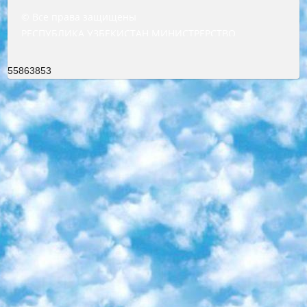
© Все права защищены
РЕСПУБЛИКА УЗБЕКИСТАН МИНИСТРЕРСТВО ДОШКОЛЬНОГО И ШКОЛЬНОГО ОБРАЗОВАНИЯ КОМАНДА в общеобразовательных учреждениях в 2023-2024 учебном году организация и проведение итоговой государственной аттестации обучающихся о Министра дошкольного и школьного образования Республики Узбекистан от 4 марта 2008 года (постановлением Минюста от 20 марта 2008 года № 1778 государственной регистрации) «Итоговое состояние учащихся общего среднего образования на основании положения об утверждении положения об аттестации общего среднего образования выпускной экзамен студентов в образовательных учреждениях в 2023-2024 учебном году В целях организации и прохождения аттестации приказываю: 1. Следующее: перечень предметов, по которым будет проводиться итоговая государственная аттестация и экзамен формы перевода согласно приложению 1; сертификаты международного образца, оценивающие уровень владения иностранными языками перечень согласно приложению 2; 2. Педагогический при специализированных образовательных учреждениях. научно-практический центр квалификации и международной оценки (Д.Давидова) 2024 г. До 25 марта: задания по предметам, по которым будет проводиться итоговая аттестация разработка и утверждение технических условий; итоговая аттестация на основании разработанного предметного задания разработка вопросов по предметам (устно и письменно), экзамен передача; общеобразовательные средние школы и специальные учебные заведения учащиеся выпускных классов школ и интернатов в агентской системе подготовка базы данных экзаменационных материалов и критериев оценки; перевод базы экзаменационных материалов на все языки обучения подать в Республиканский образовательный центр для изготовления; варианты экзаменов на основе разработанных контрольных материалов пусть будут поставлены задачи формирования. 3. Республиканский образовательный центр (Ш.Худайкулов) до 5 апреля 2024 года. до: база данных предоставленных экзаменационных материалов на все языки обучения перевод и экспертиза; для слепых, слабовидящих, глухих, слабослышащих и умственно отсталых детей учащиеся выпускных классов специализированных школ и школ-интернатов база данных экзаменационных материалов на всех преподаваемых языках подготовка критериев оценки; специализированные школы для умственно отсталых детей и технологии для учащихся выпускных классов школ-интернатов разработка соответствующих рекомендаций и критериев проведения ЕГЭ по естествознанию давать задания. 4. Педагогический при специализированных образовательных учреждениях. Научно-практический центр навыков и международной оценки (Д.Давидова), Республика образовательный центр (Худайкулов Ш.) итоговый государственный аттестационный экзамен ориентирован на творческое и логическое мышление при подготовке базы материалов учитывать введение заданий. 5. Следует отметить, что: сертификат государственного образца о знании общеобразовательного предмета и как минимум национальный уровень B1 по предметам на иностранных языках, указанным в Приложении 2. или международно признанный сертификат эквивалентного уровня студенты, изучающие определенный предмет, освобождаются от экзамена; по соответствующим предметам запланирована итоговая государственная аттестация за день до дня, путем жеребьевки Рабочей группой (в письменной форме по предметам, проводимым в форме) из числа сформированных вариантов выбрано 2 варианта; 2 выбранных варианта экзамена анонсированы на официальном сайте министерства и все выпускники по всей стране на основе этих вариантов проводит итоговую государственную аттестацию. 6. Государственное образование учащихся средних общеобразовательных учреждений. знания в соответствии с квалификационными требованиями, которые необходимо приобрести на основании стандартов итоговый (выпускной) контроль для 9 и 11 классов в целях тестирования Экзамены (далее – экзамены) состоят из предметов, перечисленных в приложении 1. будет сделано. 7. Экзамены пройдут с 26 мая по 15 июня 2024 г. (кроме науки физического воспитания). 8. Физическая для учащихся 9 классов общесредних образовательных учреждений. Экзамены по предмету «Образование, квалификация медицина» 1-6 мая 2024 года. сотрудники перевести под присмотр (с отклонениями в физическом или умственном развитии) специализированная школа для детей, школы-интернаты и со сколиозом школы-интернаты санаторного типа для больных детей исключены). 9. Он был слепым, слабовидящим и имел нарушения опорно-двигательного аппарата. экзамены в специализированных школах и интернатах для детей должны проводиться исходя из требований, предъявляемых к общеобразовательным учреждениям (физкультура кроме науки). 10. Специализированная школа для глухих и слабослышащих детей. и экзамены в интернатах и быть реализован в виде письменного теста по математике. 11. Специальность для умственно отсталых детей. Для 9 класса Родной язык и литературное письмо Государственный язык (язык обучения – узбекский). для неклассов) написано Математическое письмо Письменная/устная история Узбекистана Физическое воспитание практично Итоговый контроль Для 11 класса Написание родного языка и литературы (эссе) Математическое письмо Узбекский язык (обучение на узбекском языке) не посещающее общее среднее образование для учреждений)/Образовательное учреждение выбор письменный и устный Иностранный язык письменный/устный Письменная/устная история Узбекистана *По выбору студента:  Химия  Физика  Основы государственного права  География 10 бесплатных образовательных ресурсов - Мы составили подборку онлайн-проектов с интерактивными упражнениями, видеолекциями и статьями. Они помогут вам обрести новые и освежить старые знания бесплатно. 1. «ИНТУИТ» Старейшая образовательная площадка Рунета. Здесь вы найдёте сотни текстовых и видеокурсов на десятки различных тем — от программирования до психологии. Многие курсы подготовлены российскими университетами и крупными международными компаниями вроде Intel и Microsoft. Самостоятельное обучение бесплатное, но желающие могут оплатить услуги персональных наставников. 2. «Смартия» знакомит с актуальными профессиями и подсказывает, как им обучаться. Выбрав заинтересовавшую вас специальность — SMM-специалист, фотограф, веб-дизайнер или другую, — увидите список необходимых для неё умений. Чтобы вы могли освоить их самостоятельно, для каждого умения площадка отображает подборку ссылок на учебные материалы. Хотя «Смартия» ориентируется на русскоязычную аудиторию, часть контента всё же доступна только на английском. 3. «Лекторий Физтеха» Проект Московского физико-технического института (Физтеха). С его помощью вы можете смотреть онлайн серии лекций, записанные на видео в этом вузе. В числе доступных предметов — физика, биология, химия, информационные технологии и другие. К некоторым лекциям администрация ресурса прилагает готовые конспекты, которые можно скачивать в PDF-формате. 4. ITMOcourses Онлайн-площадка Санкт-Петербургского национального исследовательского университета информационных технологий, механики и оптики (ИТМО). Ресурс предоставляет свободный доступ к курсам, разработанным в этом вузе. Каталог материалов разбит на четыре категории: «Оптические системы и технологии», «Приборостроение и робототехника», «Информационные технологии» и «Биотехнологии». Курсы состоят из видеолекций, интерактивных демонстраций и заданий. 5. «КиберЛенинка» Электронная научная библиотека открытого доступа. Каталог площадки регулярно обрастает текстами статей из различных научных изданий. Сгруппированные по журналам и рубрикам публикации можно читать онлайн или скачивать целиком в PDF-формате. Проект нацелен на популяризацию науки за счёт открытого доступа к качественной информации. 6. «ПостНаука» На этом ресурсе публикуют подборки видеолекций, составленные экспертами из разных отраслей и объединённые общими темами. Среди них, к примеру, есть серии «Биоинформатика и геномика», «Культура средневековой Скандинавии» и Cinema Studies о теории кино. Каждая подборка лекций — логически связанная история, рассказанная экспертом от первого лица. Кроме того, на сайте появляются научно-образовательные статьи и тесты на разные темы. 7. «Newочём» Команда проекта «Newочём» отбирает самые интересные тексты из англоязычных СМИ и переводит те из них, за которые голосуют участники сообщества «ВКонтакте». По большей части это научно-популярные статьи. Редакторы придумывают лишь заголовки, в остальном содержание переводов соответствует оригиналам. Полные тексты можно читать прямо в социальной сети. 8. InternetUrok Онлайн-база материалов по основным дисциплинам школьной программы. Информация на сайте структурирована по классам, предметам и темам (урокам). Каждый урок состоит из видеолекций и конспектов. Есть также интерактивные тренажёры и тесты для закрепления пройденного материала. Даже если вы давно окончили школу, возможность повторить программу старших классов всегда может пригодиться. 9. Edutainme Ещё один ресурс об образовании. В отличие от Newtonew, как мне кажется, Edutainme больше ориентируется на представителей индустрии: педагогов, предпринимателей, разработчиков образовательных проектов. Но и любой, кто просто стремится к саморазвитию, найдёт на сайте много полезного и интересного для себя. Например, информацию о новых курсах и образовательных сервисах. 10. Newtonew Онлайн-медиа об образовании и обучении в широком смысле. Авторы Newtonew пишут об инструментах, заведениях, тактиках и стратегиях, которые помогают учить других и получать новые знания самостоятельно. На этой площадке вы найдёте новости, обзоры, аналитические мате
55863853