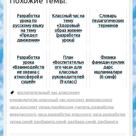
Похожие темы:
Разработка
Классный час на
Словарь
урока по
тему
педагогических
русскому языку
«Здоровый
терминов
на тему
образ жизни»
«Предел
(разработка
движения»
урока)
Разработка
План
Физика
урока
«Воспитательн
фанидан кунлик
«Взаимодейств
ого часа» для
дарс
ие океана с
классных
ишланмалари
атмосферой и
руководителей
(6-синф)
сушей»
(9 класс)
воспитательный час
,
классному
руководителю
,
классный час
,
конспект внеклассного
часа
,
конспект урока
,
профессия учитель
,
разработка
внеклассного часа
,
разработка классного часа
,
разработка
урока
,
синф рахбарига
,
синф раҳбари
,
синф раҳбарига