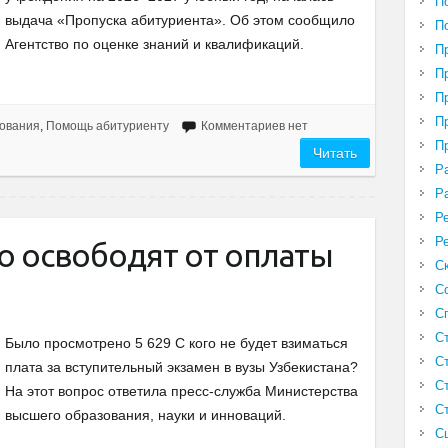
П
выдача «Пропуска абитуриента». Об этом сообщило
П
Агентство по оценке знаний и квалификаций.
П
П
П
П
ования
,
Помощь абитуриенту
Комментариев нет
П
Читать
Р
Р
Р
Р
о освободят от оплаты
С
С
С
С
Было просмотрено 5 629 С кого не будет взиматься
С
плата за вступительный экзамен в вузы Узбекистана?
С
На этот вопрос ответила пресс-служба Министерства
С
высшего образования, науки и инноваций.
С