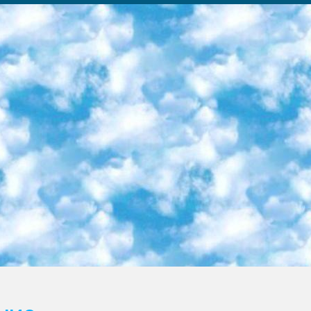
ка образовательный центр (Худайкулов Ш.) итоговый государственный аттестационный экзамен ориентирован на творческое и логическое мышление при подготовке базы материалов учитывать введение заданий. 5. Следует отметить, что: сертификат государственного образца о знании общеобразовательного предмета и как минимум национальный уровень B1 по предметам на иностранных языках, указанным в Приложении 2. или международно признанный сертификат эквивалентного уровня студенты, изучающие определенный предмет, освобождаются от экзамена; по соответствующим предметам запланирована итоговая государственная аттестация за день до дня, путем жеребьевки Рабочей группой (в письменной форме по предметам, проводимым в форме) из числа сформированных вариантов выбрано 2 варианта; 2 выбранных варианта экзамена анонсированы на официальном сайте министерства и все выпускники по всей стране на основе этих вариантов проводит итоговую государственную аттестацию. 6. Государственное образование учащихся средних общеобразовательных учреждений. знания в соответствии с квалификационными требованиями, которые необходимо приобрести на основании стандартов итоговый (выпускной) контроль для 9 и 11 классов в целях тестирования Экзамены (далее – экзамены) состоят из предметов, перечисленных в приложении 1. будет сделано. 7. Экзамены пройдут с 26 мая по 15 июня 2024 г. (кроме науки физического воспитания). 8. Физическая для учащихся 9 классов общесредних образовательных учреждений. Экзамены по предмету «Образование, квалификация медицина» 1-6 мая 2024 года. сотрудники перевести под присмотр (с отклонениями в физическом или умственном развитии) специализированная школа для детей, школы-интернаты и со сколиозом школы-интернаты санаторного типа для больных детей исключены). 9. Он был слепым, слабовидящим и имел нарушения опорно-двигательного аппарата. экзамены в специализированных школах и интернатах для детей должны проводиться исходя из требований, предъявляемых к общеобразовательным учреждениям (физкультура кроме науки). 10. Специализированная школа для глухих и слабослышащих детей. и экзамены в интернатах и быть реализован в виде письменного теста по математике. 11. Специальность для умственно отсталых детей. Для 9 класса Родной язык и литературное письмо Государственный язык (язык обучения – узбекский). для неклассов) написано Математическое письмо Письменная/устная история Узбекистана Физическое воспитание практично Итоговый контроль Для 11 класса Написание родного языка и литературы (эссе) Математическое письмо Узбекский язык (обучение на узбекском языке) не посещающее общее среднее образование для учреждений)/Образовательное учреждение выбор письменный и устный Иностранный язык письменный/устный Письменная/устная история Узбекистана *По выбору студента:  Химия  Физика  Основы государственного права  География 10 бесплатных образовательных ресурсов - Мы составили подборку онлайн-проектов с интерактивными упражнениями, видеолекциями и статьями. Они помогут вам обрести новые и освежить старые знания бесплатно. 1. «ИНТУИТ» Старейшая образовательная площадка Рунета. Здесь вы найдёте сотни текстовых и видеокурсов на десятки различных тем — от программирования до психологии. Многие курсы подготовлены российскими университетами и крупными международными компаниями вроде Intel и Microsoft. Самостоятельное обучение бесплатное, но желающие могут оплатить услуги персональных наставников. 2. «Смартия» знакомит с актуальными профессиями и подсказывает, как им обучаться. Выбрав заинтересовавшую вас специальность — SMM-специалист, фотограф, веб-дизайнер или другую, — увидите список необходимых для неё умений. Чтобы вы могли освоить их самостоятельно, для каждого умения площадка отображает подборку ссылок на учебные материалы. Хотя «Смартия» ориентируется на русскоязычную аудиторию, часть контента всё же доступна только на английском. 3. «Лекторий Физтеха» Проект Московского физико-технического института (Физтеха). С его помощью вы можете смотреть онлайн серии лекций, записанные на видео в этом вузе. В числе доступных предметов — физика, биология, химия, информационные технологии и другие. К некоторым лекциям администрация ресурса прилагает готовые конспекты, которые можно скачивать в PDF-формате. 4. ITMOcourses Онлайн-площадка Санкт-Петербургского национального исследовательского университета информационных технологий, механики и оптики (ИТМО). Ресурс предоставляет свободный доступ к курсам, разработанным в этом вузе. Каталог материалов разбит на четыре категории: «Оптические системы и технологии», «Приборостроение и робототехника», «Информационные технологии» и «Биотехнологии». Курсы состоят из видеолекций, интерактивных демонстраций и заданий. 5. «КиберЛенинка» Электронная научная библиот