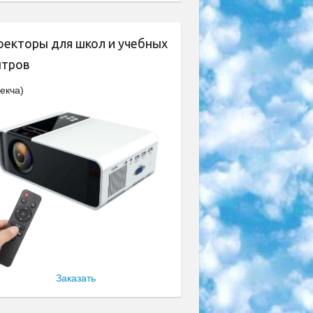
оекторы для школ и учебных
нтров
екча)
Заказать