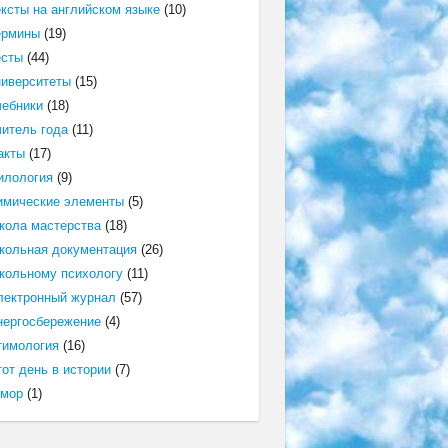
ексты на английском языке
(10)
ермины
(19)
есты
(44)
ниверситеты
(15)
чебники
(18)
читель года
(11)
акты
(17)
илология
(9)
имические элементы
(5)
кола мастерства
(18)
кольная документация
(26)
кольному психологу
(11)
лектронный журнал
(57)
нергосбережение
(4)
тимология
(16)
от день в истории
(7)
мор
(1)