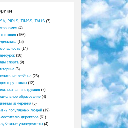
брики
ISA, PIRLS, TIMSS, TALIS
(7)
строномия
(4)
ттестация
(156)
удиокнига
(18)
езопасность
(14)
идеоурок
(38)
иды спорта
(9)
икторина
(3)
оспитание ребёнка
(23)
иректору школы
(12)
олжностная инструкция
(7)
ошкольное образование
(4)
диницы измерения
(5)
изнь популярных людей
(19)
аместителю директора
(61)
арубежные университеты
(4)