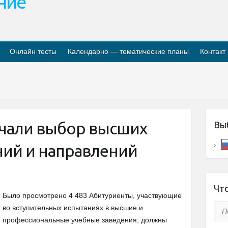
ание
Онлайн тесты
Календарно — тематические планы
Контакт
чали выбор высших
Вы
ний и направлений
Что
Было просмотрено 4 483 Абитуриенты, участвующие
Пои
во вступительных испытаниях в высшие и
профессиональные учебные заведения, должны