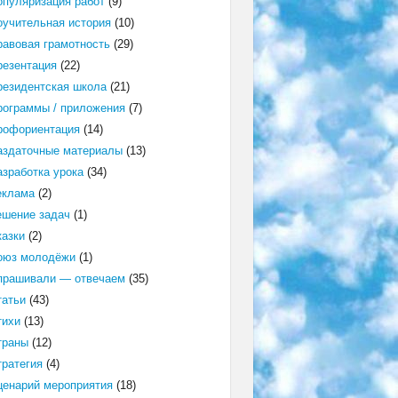
опуляризация работ
(9)
оучительная история
(10)
равовая грамотность
(29)
резентация
(22)
резидентская школа
(21)
рограммы / приложения
(7)
рофориентация
(14)
аздаточные материалы
(13)
азработка урока
(34)
еклама
(2)
ешение задач
(1)
казки
(2)
оюз молодёжи
(1)
прашивали — отвечаем
(35)
татьи
(43)
тихи
(13)
траны
(12)
тратегия
(4)
ценарий мероприятия
(18)