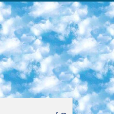
ека открытого доступа. Каталог площадки регулярно обрастает текстами статей из различных научных изданий. Сгруппированные по журналам и рубрикам публикации можно читать онлайн или скачивать целиком в PDF-формате. Проект нацелен на популяризацию науки за счёт открытого доступа к качественной информации. 6. «ПостНаука» На этом ресурсе публикуют подборки видеолекций, составленные экспертами из разных отраслей и объединённые общими темами. Среди них, к примеру, есть серии «Биоинформатика и геномика», «Культура средневековой Скандинавии» и Cinema Studies о теории кино. Каждая подборка лекций — логически связанная история, рассказанная экспертом от первого лица. Кроме того, на сайте появляются научно-образовательные статьи и тесты на разные темы. 7. «Newочём» Команда проекта «Newочём» отбирает самые интересные тексты из англоязычных СМИ и переводит те из них, за которые голосуют участники сообщества «ВКонтакте». По большей части это научно-популярные статьи. Редакторы придумывают лишь заголовки, в остальном содержание переводов соответствует оригиналам. Полные тексты можно читать прямо в социальной сети. 8. InternetUrok Онлайн-база материалов по основным дисциплинам школьной программы. Информация на сайте структурирована по классам, предметам и темам (урокам). Каждый урок состоит из видеолекций и конспектов. Есть также интерактивные тренажёры и тесты для закрепления пройденного материала. Даже если вы давно окончили школу, возможность повторить программу старших классов всегда может пригодиться. 9. Edutainme Ещё один ресурс об образовании. В отличие от Newtonew, как мне кажется, Edutainme больше ориентируется на представителей индустрии: педагогов, предпринимателей, разработчиков образовательных проектов. Но и любой, кто просто стремится к саморазвитию, найдёт на сайте много полезного и интересного для себя. Например, информацию о новых курсах и образовательных сервисах. 10. Newtonew Онлайн-медиа об образовании и обучении в широком смысле. Авторы Newtonew пишут об инструментах, заведениях, тактиках и стратегиях, которые помогают учить других и получать новые знания самостоятельно. На этой площадке вы найдёте новости, обзоры, аналитические мат