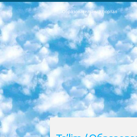
Образовательный портал
РЕСПУБЛИКА УЗБЕКИСТАН МИНИСТРЕРСТВО ДОШКОЛЬНОГО И ШКОЛЬНОГО ОБРАЗОВАНИЯ КОМАНДА в общеобразовательных учреждениях в 2023-2024 учебном году организация и проведение итоговой государственной аттестации обучающихся о Министра дошкольного и школьного образования Республики Узбекистан от 4 марта 2008 года (постановлением Минюста от 20 марта 2008 года № 1778 государственной регистрации) «Итоговое состояние учащихся общего среднего образования на основании положения об утверждении положения об аттестации общего среднего образования выпускной экзамен студентов в образовательных учреждениях в 2023-2024 учебном году В целях организации и прохождения аттестации приказываю: 1. Следующее: перечень предметов, по которым будет проводиться итоговая государственная аттестация и экзамен формы перевода согласно приложению 1; сертификаты международного образца, оценивающие уровень владения иностранными языками перечень согласно приложению 2; 2. Педагогический при специализированных образовательных учреждениях. научно-практический центр квалификации и международной оценки (Д.Давидова) 2024 г. До 25 марта: задания по предметам, по которым будет проводиться итоговая аттестация разработка и утверждение технических условий; итоговая аттестация на основании разработанного предметного задания разработка вопросов по предметам (устно и письменно), экзамен передача; общеобразовательные средние школы и специальные учебные заведения учащиеся выпускных классов школ и интернатов в агентской системе подготовка базы данных экзаменационных материалов и критериев оценки; перевод базы экзаменационных материалов на все языки обучения подать в Республиканский образовательный центр для изготовления; варианты экзаменов на основе разработанных контрольных материалов пусть будут поставлены задачи формирования. 3. Республиканский образовательный центр (Ш.Худайкулов) до 5 апреля 2024 года. до: база данных предоставленных экзаменационных материалов на все языки обучения перевод и экспертиза; для слепых, слабовидящих, глухих, слабослышащих и умственно отсталых детей учащиеся выпускных классов специализированных школ и школ-интернатов база данных экзаменационных материалов на всех преподаваемых языках подготовка критериев оценки; специализированные школы для умственно отсталых детей и технологии для учащихся выпускных классов школ-интернатов разработка соответствующих рекомендаций и критериев проведения ЕГЭ по естествознанию давать задания. 4. Педагогический при специализированных образовательных учреждениях. Научно-практический центр навыков и международной оценки (Д.Давидова), Республи