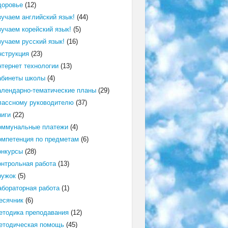
доровье
(12)
зучаем английский язык!
(44)
зучаем корейский язык!
(5)
зучаем русский язык!
(16)
нструкция
(23)
нтернет технологии
(13)
абинеты школы
(4)
алендарно-тематические планы
(29)
лассному руководителю
(37)
ниги
(22)
оммунальные платежи
(4)
омпетенция по предметам
(6)
онкурсы
(28)
онтрольная работа
(13)
ружок
(5)
абораторная работа
(1)
есячник
(6)
етодика преподавания
(12)
етодическая помощь
(45)