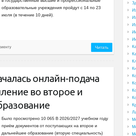
в государственные высшие и профессиональные
З
образовательные учреждения пройдут с 14 по 23
И
июля (в течение 10 дней).
И
И
И
И
К
риенту
Читать
К
К
К
ачалась онлайн-подача
К
К
пление во второе и
К
К
бразование
К
Л
Было просмотрено 10 065 В 2026/2027 учебном году
М
приём документов от поступающих на второе и
М
дальнейшее образование (вторую специальность)
М