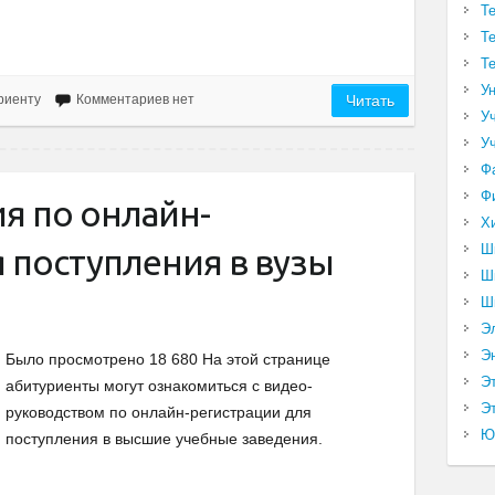
Т
Т
Т
У
риенту
Комментариев нет
Читать
У
У
Ф
Ф
я по онлайн-
Х
Ш
 поступления в вузы
Ш
Ш
Э
Э
Было просмотрено 18 680 На этой странице
Э
абитуриенты могут ознакомиться с видео-
Эт
руководством по онлайн-регистрации для
Ю
поступления в высшие учебные заведения.