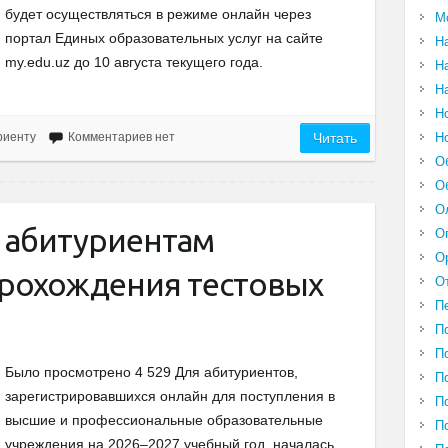
будет осуществляться в режиме онлайн через
М
портал Единых образовательных услуг на сайте
Н
my.edu.uz до 10 августа текущего года.
Н
Н
Н
Н
риенту
Комментариев нет
Читать
О
О
О
а абитуриентам
О
О
прохождения тестовых
О
П
П
П
Было просмотрено 4 529 Для абитуриентов,
П
зарегистрировавшихся онлайн для поступления в
П
высшие и профессиональные образовательные
П
учреждения на 2026–2027 учебный год, началась