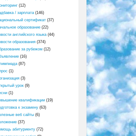
ониторинг
(12)
адбавка / зарплата
(146)
ациональный сертификат
(37)
ачальное образование
(22)
овости английского языка
(44)
овости образования
(374)
бразование за рубежом
(12)
бъявление
(16)
лимпиада
(87)
прос
(1)
рганизация
(3)
ткрытый урок
(9)
есни
(1)
овышение квалификации
(19)
одготовка к экзамену
(63)
олезные веб сайты
(6)
оложение
(37)
омощь абитуриенту
(72)