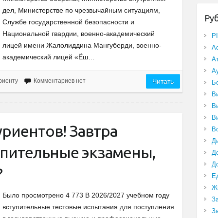
дел, Министерстве по чрезвычайным ситуациям,
Ру
Службе государственной безопасности и
Национальной гвардии, военно-академический
P
лицей имени Жалолиддина Мангуберди, военно-
А
академический лицей «Ёш…
А
А
риенту
Комментариев нет
Читать
Б
В
В
В
риентов! Завтра
В
Д
упительные экзамены,
Д
Д
?
Е
Ж
Было просмотрено 4 773 В 2026/2027 учебном году
З
вступительные тестовые испытания для поступления
З