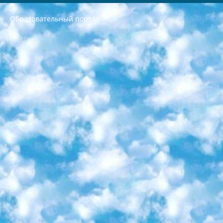
Образовательный портал
РЕСПУБЛИКА УЗБЕКИСТАН МИНИСТРЕРСТВО ДОШКОЛЬНОГО И ШКОЛЬНОГО ОБРАЗОВАНИЯ КОМАНДА в общеобразовательных учреждениях в 2023-2024 учебном году организация и проведение итоговой государственной аттестации обучающихся о Министра дошкольного и школьного образования Республики Узбекистан от 4 марта 2008 года (постановлением Минюста от 20 марта 2008 года № 1778 государственной регистрации) «Итоговое состояние учащихся общего среднего образования на основании положения об утверждении положения об аттестации общего среднего образования выпускной экзамен студентов в образовательных учреждениях в 2023-2024 учебном году В целях организации и прохождения аттестации приказываю: 1. Следующее: перечень предметов, по которым будет проводиться итоговая государственная аттестация и экзамен формы перевода согласно приложению 1; сертификаты международного образца, оценивающие уровень владения иностранными языками перечень согласно приложению 2; 2. Педагогический при специализированных образовательных учреждениях. научно-практический центр квалификации и международной оценки (Д.Давидова) 2024 г. До 25 марта: задания по предметам, по которым будет проводиться итоговая аттестация разработка и утверждение технических условий; итоговая аттестация на основании разработанного предметного задания разработка вопросов по предметам (устно и письменно), экзамен передача; общеобразовательные средние школы и специальные учебные заведения учащиеся выпускных классов школ и интернатов в агентской системе подготовка базы данных экзаменационных материалов и критериев оценки; перевод базы экзаменационных материалов на все языки обучения подать в Республиканский образовательный центр для изготовления; варианты экзаменов на основе разработанных контрольных материалов пусть будут поставлены задачи формирования. 3. Республиканский образовательный центр (Ш.Худайкулов) до 5 апреля 2024 года. до: база данных предоставленных экзаменационных материалов на все языки обучения перевод и экспертиза; для слепых, слабовидящих, глухих, слабослышащих и умственно отсталых детей учащиеся выпускных классов специализированных школ и школ-интернатов база данных экзаменационных материалов на всех преподаваемых языках подготовка критериев оценки; специализированные школы для умственно отсталых детей и технологии для учащихся выпускных классов школ-интернатов разработка соответствующих рекомендаций и критериев проведения ЕГЭ по естествознанию давать задания. 4. Педагогический при специализированных образовательных учреждениях. Научно-практический центр навыков и международной оценки (Д.Давидова), Республика образовательный центр (Худайкулов Ш.) итоговый государственный аттестационный экзамен ориентирован на творческое и логическое мышление при подготовке базы материалов учитывать введение заданий. 5. Следует отметить, что: сертификат государственного образца о знании общеобразовательного предмета и как минимум национальный уровень B1 по предметам на иностранных языках, указанным в Приложении 2. или международно признанный сертификат эквивалентного уровня студенты, изучающие определенный предмет, освобождаются от экзамена; по соответствующим предметам запланирована итоговая государственная аттестация за день до дня, путем жеребьевки Рабочей группой (в письменной форме по предметам, проводимым в форме) из числа сформированных вариантов выбрано 2 варианта; 2 выбранных варианта экзамена анонсированы на официальном сайте министерства и все выпускники по всей стране на основе этих вариантов проводит итоговую государственную аттестацию. 6. Государственное образование учащихся средних общеобразовательных учреждений. знания в соответствии с квалификационными требованиями, которые необходимо приобрести на основании стандартов итоговый (выпускной) контроль для 9 и 11 классов в целях тестирования Экзамены (далее – экзамены) состоят из предметов, перечисленных в приложении 1. будет сделано. 7. Экзамены пройдут с 26 мая по 15 июня 2024 г. (кроме науки физического воспитания). 8. Физическая для учащихся 9 классов общесредних образовательных учреждений. Экзамены по предмету «Образование, квалификация медицина» 1-6 мая 2024 года. сотрудники перевести под присмотр (с отклонениями в физическом или умственном развитии) специализированная школа для детей, школы-интернаты и со сколиозом школы-интернаты санаторного типа для больных детей исключены). 9. Он был слепым, слабовидящим и имел нарушения опорно-двигательного аппарата. экзамены в специализированных школах и интернатах для детей должны проводиться исходя из требований, предъявляемых к общеобразовательным учреждениям (физкультура кроме науки). 10. Специализированная школа для глухих и слабослышащих детей. и экзамены в интернатах и быть реализован в виде письменного теста по математике. 11. Специальность для умственно отсталых детей. Для 9 класса Родной язык и литературное письмо Государственный язык (язык обучения – узбекский). для неклассов) написано Математическое письмо Письменная/устная история Узбекистана Физическое воспитание практично Итоговый контроль Для 11 класса Написание родного языка и литературы (эссе) Математическое письмо Узбекский язык (обучение на узбекском языке) не посещающее общее среднее образование для учреждений)/Образовательное учреждение выбор письменный и устный Иностранный язык письменный/устный Письменная/устная история Узбекистана *По выбору студента:  Химия  Физика  Основы государственного права  География 10 бесплатных образовательных ресурсов - Мы составили подборку онлайн-проектов с интерактивными упражнениями, видеолекциями и статьями. Они помогут вам обрести новые и освежить старые знания бесплатно. 1. «ИНТУИТ» Старейшая образовательная площадка Рунета. Здесь вы найдёте сотни текстовых и видеокурсов на десятки различных тем — от программирования до психологии. Многие курсы подготовлены российскими университетами и крупными международными компаниями вроде Intel и Microsoft. Самостоятельное обучение бесплатное, но желающие могут оплатить услуги персональных наставников. 2. «Смартия» знакомит с актуальными профессиями и подсказывает, как им обучаться. Выбрав заинтересовавшую вас специальность — SMM-специалист, фотограф, веб-дизайнер или другую, — увидите список необходимых для неё умений. Чтобы вы могли освоить их самостоятельно, для каждого умения площадка отображает подборку ссылок на учебные материалы. Хотя «Смартия» ориентируется на русскоязычную аудиторию, часть контента всё же доступна только на английском. 3. «Лекторий Физтеха» Проект Московского физико-технического института (Физтеха). С его помощью вы можете смотреть онлайн серии лекций, записанные на видео в этом вузе. В числе доступных предметов — физика, биология, химия, информационные технологии и другие. К некоторым лекциям администрация ресурса прилагает готовые конспекты, которые можно скачивать в PDF-формате. 4. ITMOcourses Онлайн-площадка Санкт-Петербургского национального исследовательского университета информационных технологий, механики и оптики (ИТМО). Ресурс предоставляет свободный доступ к курсам, разработанным в этом вузе. Каталог материалов разбит на четыре категории: «Оптические системы и технологии», «Приборостроение и робототехника», «Информационные технологии» и «Биотехнологии». Курсы состоят из видеолекций, интерактивных демонстраций и заданий. 5. «КиберЛенинка» Электронная научная библиотека открытого доступа. Каталог площадки регулярно обрастает текстами статей из различных научных изданий. Сгруппированные по журналам и рубрикам публикации можно читать онлайн или скачивать целиком в PDF-формате. Проект нацелен на популяризацию науки за счёт открытого доступа к качественной информации. 6. «ПостНаука» На этом ресурсе публикуют подборки видеолекций, составленные экспертами из разных отраслей и объединённые общими темами. Среди них, к примеру, есть серии «Биоинформатика и геномика», «Культура средневековой Скандинавии» и Cinema Studies о теории кино. Каждая подборка лекций — логически связанная история, рассказанная экспертом от первого лица. Кроме того, на сайте появляются научно-образовательные статьи и тесты на разные темы. 7. «Newочём» Команда проекта «Newочём» отбирает самые интересные тексты из англоязычных СМИ и переводит те из них, за которые голосуют участники сообщества «ВКонтакте». По большей части это научно-популярные статьи. Редакторы придумывают лишь заголовки, в остальном содержание переводов соответствует оригиналам. Полные тексты можно читать прямо в социальной сети. 8. InternetUrok Онлайн-база материалов по основным дисциплинам школьной программы. Информация на сайте структурирована по классам, предметам и темам (урокам). Каждый урок состоит из видеолекций и конспектов. Есть также интерактивные тренажёры и тесты для закрепления пройденного материала. Даже если вы давно окончили школу, возможность повторить программу старших классов всегда может пригодиться. 9. Edutainme Ещё один ресурс об образовании. В отличие от Newtonew, как мне кажется, Edutainme больше ориентируется на представителей индустрии: педагогов, предпринимателей, разработчиков образовательных проектов. Но и любой, кто просто стремится к саморазвитию, найдёт на сайте много полезного и интересного для себя. Например, информацию о новых курсах и образовательных сервисах. 10. Newtonew Онлайн-медиа об образовании и обучении в широком смысле. Авторы Newtonew пишут об инструментах, заведениях, тактиках и стратегиях, которые помогают учить других и получать новые знания самостоятельно. На этой площадке вы найдёте новости, обзоры, аналитические мат