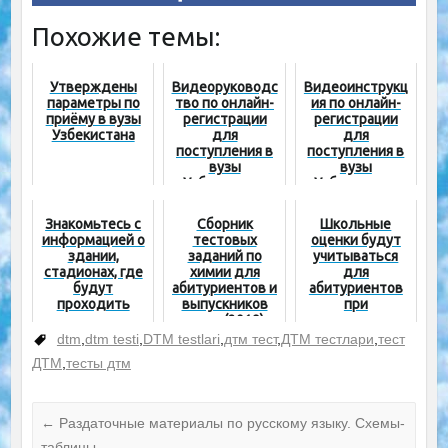
Похожие темы:
Утверждены
Видеоруководс
Видеоинструкц
параметры по
тво по онлайн-
ия по онлайн-
приёму в вузы
регистрации
регистрации
Узбекистана
для
для
поступления в
поступления в
вузы
вузы
Узбекистана
Узбекистана
Знакомьтесь с
Сборник
Школьные
информацией о
тестовых
оценки будут
здании,
заданий по
учитываться
стадионах, где
химии для
для
будут
абитуриентов и
абитуриентов
проходить
выпускников
при
тестовые
школ (2019)
поступлении в
испытания!
вуз
dtm
,
dtm testi
,
DTM testlari
,
дтм тест
,
ДТМ тестлари
,
тест
ДТМ
,
тесты дтм
←
Раздаточные материалы по русскому языку. Схемы-
таблицы.