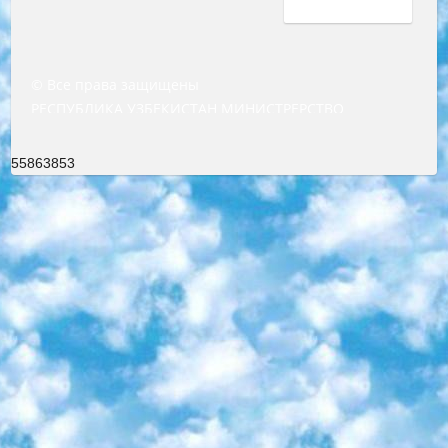
© Все права защищены
РЕСПУБЛИКА УЗБЕКИСТАН МИНИСТРЕРСТВО ДОШКОЛЬНОГО И ШКОЛЬНОГО ОБРАЗОВАНИЯ КОМАНДА в общеобразовательных учреждениях в 2023-2024 учебном году организация и проведение итоговой государственной аттестации обучающихся о Министра дошкольного и школьного образования Республики Узбекистан от 4 марта 2008 года (постановлением Минюста от 20 марта 2008 года № 1778 государственной регистрации) «Итоговое состояние учащихся общего среднего образования на основании положения об утверждении положения об аттестации общего среднего образования выпускной экзамен студентов в образовательных учреждениях в 2023-2024 учебном году В целях организации и прохождения аттестации приказываю: 1. Следующее: перечень предметов, по которым будет проводиться итоговая государственная аттестация и экзамен формы перевода согласно приложению 1; сертификаты международного образца, оценивающие уровень владения иностранными языками перечень согласно приложению 2; 2. Педагогический при специализированных образовательных учреждениях. научно-практический центр квалификации и международной оценки (Д.Давидова) 2024 г. До 25 марта: задания по предметам, по которым будет проводиться итоговая аттестация разработка и утверждение технических условий; итоговая аттестация на основании разработанного предметного задания разработка вопросов по предметам (устно и письменно), экзамен передача; общеобразовательные средние школы и специальные учебные заведения учащиеся выпускных классов школ и интернатов в агентской системе подготовка базы данных экзаменационных материалов и критериев оценки; перевод базы экзаменационных материалов на все языки обучения подать в Республиканский образовательный центр для изготовления; варианты экзаменов на основе разработанных контрольных материалов пусть будут поставлены задачи формирования. 3. Республиканский образовательный центр (Ш.Худайкулов) до 5 апреля 2024 года. до: база данных предоставленных экзаменационных материалов на все языки обучения перевод и экспертиза; для слепых, слабовидящих, глухих, слабослышащих и умственно отсталых детей учащиеся выпускных классов специализированных школ и школ-интернатов база данных экзаменационных материалов на всех преподаваемых языках подготовка критериев оценки; специализированные школы для умственно отсталых детей и технологии для учащихся выпускных классов школ-интернатов разработка соответствующих рекомендаций и критериев проведения ЕГЭ по естествознанию давать задания. 4. Педагогический при специализированных образовательных учреждениях. Научно-практический центр навыков и международной оценки (Д.Давидова), Республика образовательный центр (Худайкулов Ш.) итоговый государственный аттестационный экзамен ориентирован на творческое и логическое мышление при подготовке базы материалов учитывать введение заданий. 5. Следует отметить, что: сертификат государственного образца о знании общеобразовательного предмета и как минимум национальный уровень B1 по предметам на иностранных языках, указанным в Приложении 2. или международно признанный сертификат эквивалентного уровня студенты, изучающие определенный предмет, освобождаются от экзамена; по соответствующим предметам запланирована итоговая государственная аттестация за день до дня, путем жеребьевки Рабочей группой (в письменной форме по предметам, проводимым в форме) из числа сформированных вариантов выбрано 2 варианта; 2 выбранных варианта экзамена анонсированы на официальном сайте министерства и все выпускники по всей стране на основе этих вариантов проводит итоговую государственную аттестацию. 6. Государственное образование учащихся средних общеобразовательных учреждений. знания в соответствии с квалификационными требованиями, которые необходимо приобрести на основании стандартов итоговый (выпускной) контроль для 9 и 11 классов в целях тестирования Экзамены (далее – экзамены) состоят из предметов, перечисленных в приложении 1. будет сделано. 7. Экзамены пройдут с 26 мая по 15 июня 2024 г. (кроме науки физического воспитания). 8. Физическая для учащихся 9 классов общесредних образовательных учреждений. Экзамены по предмету «Образование, квалификация медицина» 1-6 мая 2024 года. сотрудники перевести под присмотр (с отклонениями в физическом или умственном развитии) специализированная школа для детей, школы-интернаты и со сколиозом школы-интернаты санаторного типа для больных детей исключены). 9. Он был слепым, слабовидящим и имел нарушения опорно-двигательного аппарата. экзамены в специализированных школах и интернатах для детей должны проводиться исходя из требований, предъявляемых к общеобразовательным учреждениям (физкультура кроме науки). 10. Специализированная школа для глухих и слабослышащих детей. и экзамены в интернатах и быть реализован в виде письменного теста по математике. 11. Специальность для умственно отсталых детей. Для 9 класса Родной язык и литературное письмо Государственный язык (язык обучения – узбекский). для неклассов) написано Математическое письмо Письменная/устная история Узбекистана Физическое воспитание практично Итоговый контроль Для 11 класса Написание родного языка и литературы (эссе) Математическое письмо Узбекский язык (обучение на узбекском языке) не посещающее общее среднее образование для учреждений)/Образовательное учреждение выбор письменный и устный Иностранный язык письменный/устный Письменная/устная история Узбекистана *По выбору студента:  Химия  Физика  Основы государственного права  География 10 бесплатных образовательных ресурсов - Мы составили подборку онлайн-проектов с интерактивными упражнениями, видеолекциями и статьями. Они помогут вам обрести новые и освежить старые знания бесплатно. 1. «ИНТУИТ» Старейшая образовательная площадка Рунета. Здесь вы найдёте сотни текстовых и видеокурсов на десятки различных тем — от программирования до психологии. Многие курсы подготовлены российскими университетами и крупными международными компаниями вроде Intel и Microsoft. Самостоятельное обучение бесплатное, но желающие могут оплатить услуги персональных наставников. 2. «Смартия» знакомит с актуальными профессиями и подсказывает, как им обучаться. Выбрав заинтересовавшую вас специальность — SMM-специалист, фотограф, веб-дизайнер или другую, — увидите список необходимых для неё умений. Чтобы вы могли освоить их самостоятельно, для каждого умения площадка отображает подборку ссылок на учебные материалы. Хотя «Смартия» ориентируется на русскоязычную аудиторию, часть контента всё же доступна только на английском. 3. «Лекторий Физтеха» Проект Московского физико-технического института (Физтеха). С его помощью вы можете смотреть онлайн серии лекций, записанные на видео в этом вузе. В числе доступных предметов — физика, биология, химия, информационные технологии и другие. К некоторым лекциям администрация ресурса прилагает готовые конспекты, которые можно скачивать в PDF-формате. 4. ITMOcourses Онлайн-площадка Санкт-Петербургского национального исследовательского университета информационных технологий, механики и оптики (ИТМО). Ресурс предоставляет свободный доступ к курсам, разработанным в этом вузе. Каталог материалов разбит на четыре категории: «Оптические системы и технологии», «Приборостроение и робототехника», «Информационные технологии» и «Биотехнологии». Курсы состоят из видеолекций, интерактивных демонстраций и заданий. 5. «КиберЛенинка» Электронная научная библиотека открытого доступа. Каталог площадки регулярно обрастает текстами статей из различных научных изданий. Сгруппированные по журналам и рубрикам публикации можно читать онлайн или скачивать целиком в PDF-формате. Проект нацелен на популяризацию науки за счёт открытого доступа к качественной информации. 6. «ПостНаука» На этом ресурсе публикуют подборки видеолекций, составленные экспертами из разных отраслей и объединённые общими темами. Среди них, к примеру, есть серии «Биоинформатика и геномика», «Культура средневековой Скандинавии» и Cinema Studies о теории кино. Каждая подборка лекций — логически связанная история, рассказанная экспертом от первого лица. Кроме того, на сайте появляются научно-образовательные статьи и тесты на разные темы. 7. «Newочём» Команда проекта «Newочём» отбирает самые интересные тексты из англоязычных СМИ и переводит те из них, за которые голосуют участники сообщества «ВКонтакте». По большей части это научно-популярные статьи. Редакторы придумывают лишь заголовки, в остальном содержание переводов соответствует оригиналам. Полные тексты можно читать прямо в социальной сети. 8. InternetUrok Онлайн-база материалов по основным дисциплинам школьной программы. Информация на сайте структурирована по классам, предметам и темам (урокам). Каждый урок состоит из видеолекций и конспектов. Есть также интерактивные тренажёры и тесты для закрепления пройденного материала. Даже если вы давно окончили школу, возможность повторить программу старших классов всегда может пригодиться. 9. Edutainme Ещё один ресурс об образовании. В отличие от Newtonew, как мне кажется, Edutainme больше ориентируется на представителей индустрии: педагогов, предпринимателей, разработчиков образовательных проектов. Но и любой, кто просто стремится к саморазвитию, найдёт на сайте много полезного и интересного для себя. Например, информацию о новых курсах и образовательных сервисах. 10. Newtonew Онлайн-медиа об образовании и обучении в широком смысле. Авторы Newtonew пишут об инструментах, заведениях, тактиках и стратегиях, которые помогают учить других и получать новые знания самостоятельно. На этой площадке вы найдёте новости, обзоры, аналитические мате
55863853