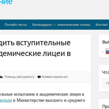
ание
Онлайн тесты
Календарно — тематические планы
Контакт
дить вступительные
Вы
демические лицеи в
Что
Помощь абитуриенту
Комментариев нет
Пои
ельные испытания в академические лицеи в
ветили
в Министерстве высшего и среднего
Пр