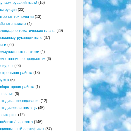
зучаем русский язык!
(16)
нструкция
(23)
нтернет технологии
(13)
абинеты школы
(4)
алендарно-тематические планы
(29)
лассному руководителю
(37)
ниги
(22)
оммунальные платежи
(4)
омпетенция по предметам
(6)
онкурсы
(28)
онтрольная работа
(13)
ружок
(5)
абораторная работа
(1)
есячник
(6)
етодика преподавания
(12)
етодическая помощь
(45)
ониторинг
(12)
адбавка / зарплата
(146)
ациональный сертификат
(37)