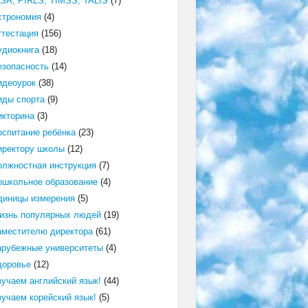
ISA, PIRLS, TIMSS, TALIS
(7)
строномия
(4)
ттестация
(156)
удиокнига
(18)
езопасность
(14)
идеоурок
(38)
иды спорта
(9)
икторина
(3)
оспитание ребёнка
(23)
иректору школы
(12)
олжностная инструкция
(7)
ошкольное образование
(4)
диницы измерения
(5)
изнь популярных людей
(19)
аместителю директора
(61)
арубежные университеты
(4)
доровье
(12)
зучаем английский язык!
(44)
зучаем корейский язык!
(5)