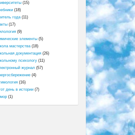
ниверситеты
(15)
чебники
(18)
читель года
(11)
акты
(17)
илология
(9)
имические элементы
(5)
кола мастерства
(18)
кольная документация
(26)
кольному психологу
(11)
лектронный журнал
(57)
нергосбережение
(4)
тимология
(16)
от день в истории
(7)
мор
(1)