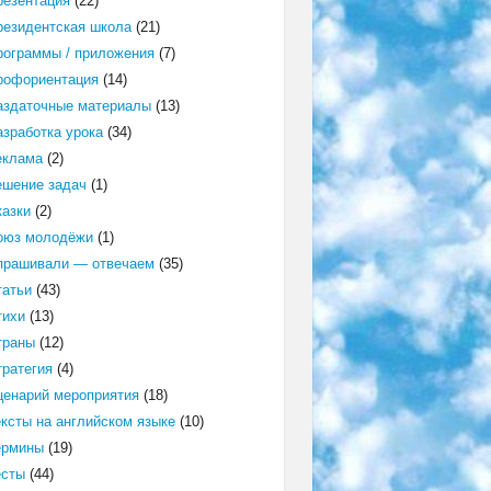
резентация
(22)
резидентская школа
(21)
рограммы / приложения
(7)
рофориентация
(14)
аздаточные материалы
(13)
азработка урока
(34)
еклама
(2)
ешение задач
(1)
казки
(2)
оюз молодёжи
(1)
прашивали — отвечаем
(35)
татьи
(43)
тихи
(13)
траны
(12)
тратегия
(4)
ценарий мероприятия
(18)
ексты на английском языке
(10)
ермины
(19)
есты
(44)