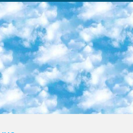
ка образовательный центр (Худайкулов Ш.) итоговый государственный аттестационный экзамен ориентирован на творческое и логическое мышление при подготовке базы материалов учитывать введение заданий. 5. Следует отметить, что: сертификат государственного образца о знании общеобразовательного предмета и как минимум национальный уровень B1 по предметам на иностранных языках, указанным в Приложении 2. или международно признанный сертификат эквивалентного уровня студенты, изучающие определенный предмет, освобождаются от экзамена; по соответствующим предметам запланирована итоговая государственная аттестация за день до дня, путем жеребьевки Рабочей группой (в письменной форме по предметам, проводимым в форме) из числа сформированных вариантов выбрано 2 варианта; 2 выбранных варианта экзамена анонсированы на официальном сайте министерства и все выпускники по всей стране на основе этих вариантов проводит итоговую государственную аттестацию. 6. Государственное образование учащихся средних общеобразовательных учреждений. знания в соответствии с квалификационными требованиями, которые необходимо приобрести на основании стандартов итоговый (выпускной) контроль для 9 и 11 классов в целях тестирования Экзамены (далее – экзамены) состоят из предметов, перечисленных в приложении 1. будет сделано. 7. Экзамены пройдут с 26 мая по 15 июня 2024 г. (кроме науки физического воспитания). 8. Физическая для учащихся 9 классов общесредних образовательных учреждений. Экзамены по предмету «Образование, квалификация медицина» 1-6 мая 2024 года. сотрудники перевести под присмотр (с отклонениями в физическом или умственном развитии) специализированная школа для детей, школы-интернаты и со сколиозом школы-интернаты санаторного типа для больных детей исключены). 9. Он был слепым, слабовидящим и имел нарушения опорно-двигательного аппарата. экзамены в специализированных школах и интернатах для детей должны проводиться исходя из требований, предъявляемых к общеобразовательным учреждениям (физкультура кроме науки). 10. Специализированная школа для глухих и слабослышащих детей. и экзамены в интернатах и быть реализован в виде письменного теста по математике. 11. Специальность для умственно отсталых детей. Для 9 класса Родной язык и литературное письмо Государственный язык (язык обучения – узбекский). для неклассов) написано Математическое письмо Письменная/устная история Узбекистана Физическое воспитание практично Итоговый контроль Для 11 класса Написание родного языка и литературы (эссе) Математическое письмо Узбекский язык (обучение на узбекском языке) не посещающее общее среднее образование для учреждений)/Образовательное учреждение выбор письменный и устный Иностранный язык письменный/устный Письменная/устная история Узбекистана *По выбору студента:  Химия  Физика  Основы государственного права  География 10 бесплатных образовательных ресурсов - Мы составили подборку онлайн-проектов с интерактивными упражнениями, видеолекциями и статьями. Они помогут вам обрести новые и освежить старые знания бесплатно. 1. «ИНТУИТ» Старейшая образовательная площадка Рунета. Здесь вы найдёте сотни текстовых и видеокурсов на десятки различных тем — от программирования до психологии. Многие курсы подготовлены российскими университетами и крупными международными компаниями вроде Intel и Microsoft. Самостоятельное обучение бесплатное, но желающие могут оплатить услуги персональных наставников. 2. «Смартия» знакомит с актуальными профессиями и подсказывает, как им обучаться. Выбрав заинтересовавшую вас специальность — SMM-специалист, фотограф, веб-дизайнер или другую, — увидите список необходимых для неё умений. Чтобы вы могли освоить их самостоятельно, для каждого умения площадка отображает подборку ссылок на учебные материалы. Хотя «Смартия» ориентируется на русскоязычную аудиторию, часть контента всё же доступна только на английском. 3. «Лекторий Физтеха» Проект Московского физико-технического института (Физтеха). С его помощью вы можете смотреть онлайн серии лекций, записанные на видео в этом вузе. В числе доступных предметов — физика, биология, химия, информационные технологии и другие. К некоторым лекциям администрация ресурса прилагает готовые конспекты, которые можно скачивать в PDF-формате. 4. ITMOcourses Онлайн-площадка Санкт-Петербургского национального исследовательского университета информационных технологий, механики и оптики (ИТМО). Ресурс предоставляет свободный доступ к курсам, разработанным в этом вузе. Каталог материалов разбит на четыре категории: «Оптические системы и технологии», «Приборостроение и робототехника», «Информационные технологии» и «Биотехнологии». Курсы состоят из видеолекций, интерактивных демонстраций и заданий. 5. «КиберЛенинка» Электронная научная библиот