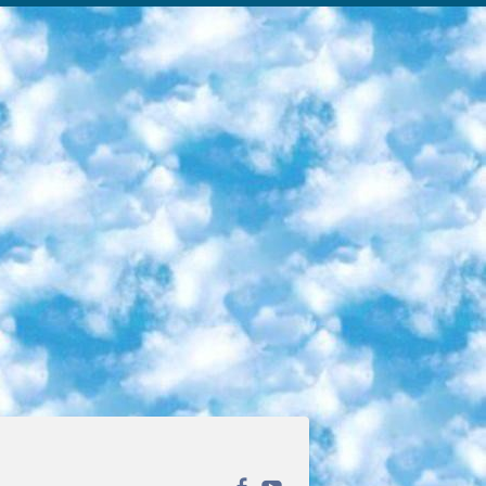
ека открытого доступа. Каталог площадки регулярно обрастает текстами статей из различных научных изданий. Сгруппированные по журналам и рубрикам публикации можно читать онлайн или скачивать целиком в PDF-формате. Проект нацелен на популяризацию науки за счёт открытого доступа к качественной информации. 6. «ПостНаука» На этом ресурсе публикуют подборки видеолекций, составленные экспертами из разных отраслей и объединённые общими темами. Среди них, к примеру, есть серии «Биоинформатика и геномика», «Культура средневековой Скандинавии» и Cinema Studies о теории кино. Каждая подборка лекций — логически связанная история, рассказанная экспертом от первого лица. Кроме того, на сайте появляются научно-образовательные статьи и тесты на разные темы. 7. «Newочём» Команда проекта «Newочём» отбирает самые интересные тексты из англоязычных СМИ и переводит те из них, за которые голосуют участники сообщества «ВКонтакте». По большей части это научно-популярные статьи. Редакторы придумывают лишь заголовки, в остальном содержание переводов соответствует оригиналам. Полные тексты можно читать прямо в социальной сети. 8. InternetUrok Онлайн-база материалов по основным дисциплинам школьной программы. Информация на сайте структурирована по классам, предметам и темам (урокам). Каждый урок состоит из видеолекций и конспектов. Есть также интерактивные тренажёры и тесты для закрепления пройденного материала. Даже если вы давно окончили школу, возможность повторить программу старших классов всегда может пригодиться. 9. Edutainme Ещё один ресурс об образовании. В отличие от Newtonew, как мне кажется, Edutainme больше ориентируется на представителей индустрии: педагогов, предпринимателей, разработчиков образовательных проектов. Но и любой, кто просто стремится к саморазвитию, найдёт на сайте много полезного и интересного для себя. Например, информацию о новых курсах и образовательных сервисах. 10. Newtonew Онлайн-медиа об образовании и обучении в широком смысле. Авторы Newtonew пишут об инструментах, заведениях, тактиках и стратегиях, которые помогают учить других и получать новые знания самостоятельно. На этой площадке вы найдёте новости, обзоры, аналитические мат