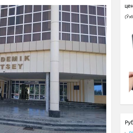
це
(Ўзб
Ру