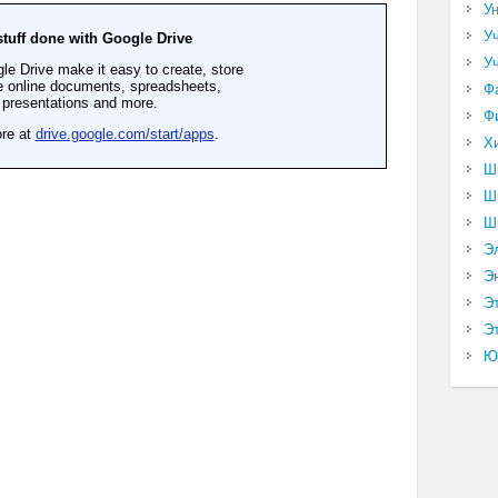
У
У
У
Ф
Ф
Х
Ш
Ш
Ш
Э
Э
Э
Эт
Ю