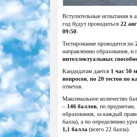
Вступительные испытания в а
год будут проводиться
22 авг
09:50
.
Тестирование проводится по
направлению образования, и 
интеллектуальных способно
Кандидатам дается
1 час 50 
вопросов
,
по 20 тестов по 
ответов.
Максимальное количество бал
–
146 баллов
, по предметам
образования, за каждый прав
балла), а по определению ур
1,1 балла
(всего 22 балла).