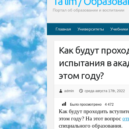
Ta’lim / Образов
Портал об образовании и воспитании
Главная
Университеты
Учебники
Как будут прохо
испытания в ака
этом году?
admin
среда августа 17th, 2022
Было просмотрено
4 472
Как будут проходить вступит
этом году? На этот вопрос
от
специального образования.