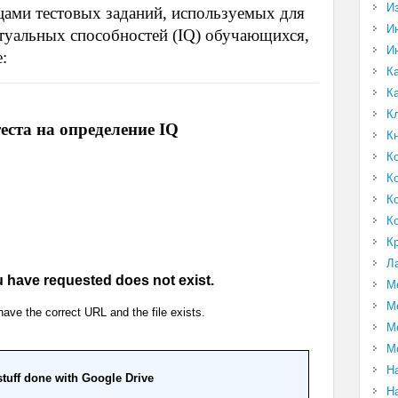
И
цами тестовых заданий, используемых для
И
туальных способностей (IQ) обучающихся,
И
:
К
К
К
еста на определение IQ
К
К
К
К
К
К
Л
М
М
М
М
Н
Н