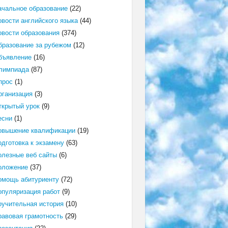
ачальное образование
(22)
овости английского языка
(44)
овости образования
(374)
бразование за рубежом
(12)
бъявление
(16)
лимпиада
(87)
прос
(1)
рганизация
(3)
ткрытый урок
(9)
есни
(1)
овышение квалификации
(19)
одготовка к экзамену
(63)
олезные веб сайты
(6)
оложение
(37)
омощь абитуриенту
(72)
опуляризация работ
(9)
оучительная история
(10)
равовая грамотность
(29)