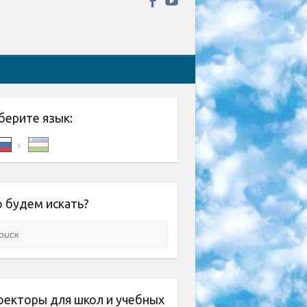
берите язык:
 будем искать?
ск
оекторы для школ и учебных