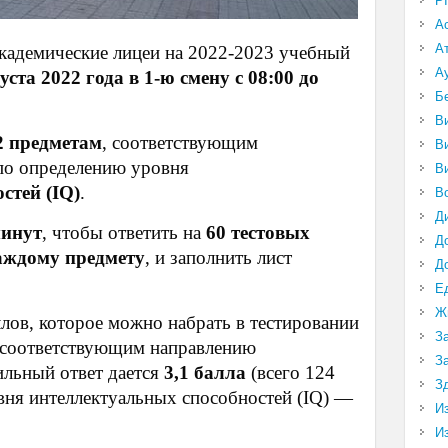
P
А
А
кадемические лицеи на 2022-2023 учебный
А
уста 2022 года в 1-ю смену с 08:00 до
Б
В
2 предметам
, соответствующим
В
по определению уровня
В
стей (IQ)
.
В
Д
минут
, чтобы ответить на
60 тестовых
Д
каждому предмету
, и заполнить лист
Д
Е
Ж
лов, которое можно набрать в тестировании
З
, соответствующим направлению
З
ильный ответ дается
3,1 балла
(всего 124
З
овня интеллектуальных способностей (IQ) —
И
И