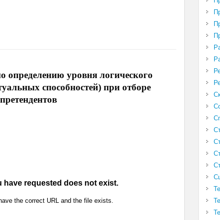
П
П
П
П
Р
Р
Р
о определению уровня логического
Р
уальных способностей) при отборе
С
претендентов
С
С
С
С
С
С
С
Т
Т
Т