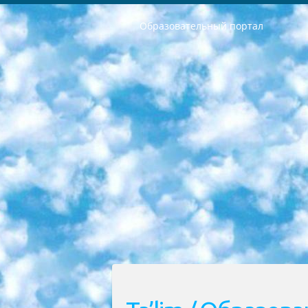
Образовательный портал
РЕСПУБЛИКА УЗБЕКИСТАН МИНИСТРЕРСТВО ДОШКОЛЬНОГО И ШКОЛЬНОГО ОБРАЗОВАНИЯ КОМАНДА в общеобразовательных учреждениях в 2023-2024 учебном году организация и проведение итоговой государственной аттестации обучающихся о Министра дошкольного и школьного образования Республики Узбекистан от 4 марта 2008 года (постановлением Минюста от 20 марта 2008 года № 1778 государственной регистрации) «Итоговое состояние учащихся общего среднего образования на основании положения об утверждении положения об аттестации общего среднего образования выпускной экзамен студентов в образовательных учреждениях в 2023-2024 учебном году В целях организации и прохождения аттестации приказываю: 1. Следующее: перечень предметов, по которым будет проводиться итоговая государственная аттестация и экзамен формы перевода согласно приложению 1; сертификаты международного образца, оценивающие уровень владения иностранными языками перечень согласно приложению 2; 2. Педагогический при специализированных образовательных учреждениях. научно-практический центр квалификации и международной оценки (Д.Давидова) 2024 г. До 25 марта: задания по предметам, по которым будет проводиться итоговая аттестация разработка и утверждение технических условий; итоговая аттестация на основании разработанного предметного задания разработка вопросов по предметам (устно и письменно), экзамен передача; общеобразовательные средние школы и специальные учебные заведения учащиеся выпускных классов школ и интернатов в агентской системе подготовка базы данных экзаменационных материалов и критериев оценки; перевод базы экзаменационных материалов на все языки обучения подать в Республиканский образовательный центр для изготовления; варианты экзаменов на основе разработанных контрольных материалов пусть будут поставлены задачи формирования. 3. Республиканский образовательный центр (Ш.Худайкулов) до 5 апреля 2024 года. до: база данных предоставленных экзаменационных материалов на все языки обучения перевод и экспертиза; для слепых, слабовидящих, глухих, слабослышащих и умственно отсталых детей учащиеся выпускных классов специализированных школ и школ-интернатов база данных экзаменационных материалов на всех преподаваемых языках подготовка критериев оценки; специализированные школы для умственно отсталых детей и технологии для учащихся выпускных классов школ-интернатов разработка соответствующих рекомендаций и критериев проведения ЕГЭ по естествознанию давать задания. 4. Педагогический при специализированных образовательных учреждениях. Научно-практический центр навыков и международной оценки (Д.Давидова), Республи