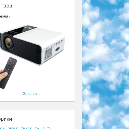
нтров
екча)
Заказать
брики