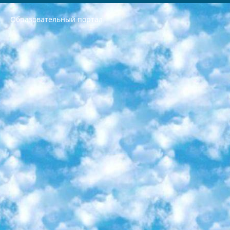
Образовательный портал
РЕСПУБЛИКА УЗБЕКИСТАН МИНИСТРЕРСТВО ДОШКОЛЬНОГО И ШКОЛЬНОГО ОБРАЗОВАНИЯ КОМАНДА в общеобразовательных учреждениях в 2023-2024 учебном году организация и проведение итоговой государственной аттестации обучающихся о Министра дошкольного и школьного образования Республики Узбекистан от 4 марта 2008 года (постановлением Минюста от 20 марта 2008 года № 1778 государственной регистрации) «Итоговое состояние учащихся общего среднего образования на основании положения об утверждении положения об аттестации общего среднего образования выпускной экзамен студентов в образовательных учреждениях в 2023-2024 учебном году В целях организации и прохождения аттестации приказываю: 1. Следующее: перечень предметов, по которым будет проводиться итоговая государственная аттестация и экзамен формы перевода согласно приложению 1; сертификаты международного образца, оценивающие уровень владения иностранными языками перечень согласно приложению 2; 2. Педагогический при специализированных образовательных учреждениях. научно-практический центр квалификации и международной оценки (Д.Давидова) 2024 г. До 25 марта: задания по предметам, по которым будет проводиться итоговая аттестация разработка и утверждение технических условий; итоговая аттестация на основании разработанного предметного задания разработка вопросов по предметам (устно и письменно), экзамен передача; общеобразовательные средние школы и специальные учебные заведения учащиеся выпускных классов школ и интернатов в агентской системе подготовка базы данных экзаменационных материалов и критериев оценки; перевод базы экзаменационных материалов на все языки обучения подать в Республиканский образовательный центр для изготовления; варианты экзаменов на основе разработанных контрольных материалов пусть будут поставлены задачи формирования. 3. Республиканский образовательный центр (Ш.Худайкулов) до 5 апреля 2024 года. до: база данных предоставленных экзаменационных материалов на все языки обучения перевод и экспертиза; для слепых, слабовидящих, глухих, слабослышащих и умственно отсталых детей учащиеся выпускных классов специализированных школ и школ-интернатов база данных экзаменационных материалов на всех преподаваемых языках подготовка критериев оценки; специализированные школы для умственно отсталых детей и технологии для учащихся выпускных классов школ-интернатов разработка соответствующих рекомендаций и критериев проведения ЕГЭ по естествознанию давать задания. 4. Педагогический при специализированных образовательных учреждениях. Научно-практический центр навыков и международной оценки (Д.Давидова), Республика образовательный центр (Худайкулов Ш.) итоговый государственный аттестационный экзамен ориентирован на творческое и логическое мышление при подготовке базы материалов учитывать введение заданий. 5. Следует отметить, что: сертификат государственного образца о знании общеобразовательного предмета и как минимум национальный уровень B1 по предметам на иностранных языках, указанным в Приложении 2. или международно признанный сертификат эквивалентного уровня студенты, изучающие определенный предмет, освобождаются от экзамена; по соответствующим предметам запланирована итоговая государственная аттестация за день до дня, путем жеребьевки Рабочей группой (в письменной форме по предметам, проводимым в форме) из числа сформированных вариантов выбрано 2 варианта; 2 выбранных варианта экзамена анонсированы на официальном сайте министерства и все выпускники по всей стране на основе этих вариантов проводит итоговую государственную аттестацию. 6. Государственное образование учащихся средних общеобразовательных учреждений. знания в соответствии с квалификационными требованиями, которые необходимо приобрести на основании стандартов итоговый (выпускной) контроль для 9 и 11 классов в целях тестирования Экзамены (далее – экзамены) состоят из предметов, перечисленных в приложении 1. будет сделано. 7. Экзамены пройдут с 26 мая по 15 июня 2024 г. (кроме науки физического воспитания). 8. Физическая для учащихся 9 классов общесредних образовательных учреждений. Экзамены по предмету «Образование, квалификация медицина» 1-6 мая 2024 года. сотрудники перевести под присмотр (с отклонениями в физическом или умственном развитии) специализированная школа для детей, школы-интернаты и со сколиозом школы-интернаты санаторного типа для больных детей исключены). 9. Он был слепым, слабовидящим и имел нарушения опорно-двигательного аппарата. экзамены в специализированных школах и интернатах для детей должны проводиться исходя из требований, предъявляемых к общеобразовательным учреждениям (физкультура кроме науки). 10. Специализированная школа для глухих и слабослышащих детей. и экзамены в интернатах и быть реализован в виде письменного теста по математике. 11. Специальность для умственно отсталых детей. Для 9 класса Родной язык и литературное письмо Государственный язык (язык обучения – узбекский). для неклассов) написано Математическое письмо Письменная/устная история Узбекистана Физическое воспитание практично Итоговый контроль Для 11 класса Написание родного языка и литературы (эссе) Математическое письмо Узбекский язык (обучение на узбекском языке) не посещающее общее среднее образование для учреждений)/Образовательное учреждение выбор письменный и устный Иностранный язык письменный/устный Письменная/устная история Узбекистана *По выбору студента:  Химия  Физика  Основы государственного права  География 10 бесплатных образовательных ресурсов - Мы составили подборку онлайн-проектов с интерактивными упражнениями, видеолекциями и статьями. Они помогут вам обрести новые и освежить старые знания бесплатно. 1. «ИНТУИТ» Старейшая образовательная площадка Рунета. Здесь вы найдёте сотни текстовых и видеокурсов на десятки различных тем — от программирования до психологии. Многие курсы подготовлены российскими университетами и крупными международными компаниями вроде Intel и Microsoft. Самостоятельное обучение бесплатное, но желающие могут оплатить услуги персональных наставников. 2. «Смартия» знакомит с актуальными профессиями и подсказывает, как им обучаться. Выбрав заинтересовавшую вас специальность — SMM-специалист, фотограф, веб-дизайнер или другую, — увидите список необходимых для неё умений. Чтобы вы могли освоить их самостоятельно, для каждого умения площадка отображает подборку ссылок на учебные материалы. Хотя «Смартия» ориентируется на русскоязычную аудиторию, часть контента всё же доступна только на английском. 3. «Лекторий Физтеха» Проект Московского физико-технического института (Физтеха). С его помощью вы можете смотреть онлайн серии лекций, записанные на видео в этом вузе. В числе доступных предметов — физика, биология, химия, информационные технологии и другие. К некоторым лекциям администрация ресурса прилагает готовые конспекты, которые можно скачивать в PDF-формате. 4. ITMOcourses Онлайн-площадка Санкт-Петербургского национального исследовательского университета информационных технологий, механики и оптики (ИТМО). Ресурс предоставляет свободный доступ к курсам, разработанным в этом вузе. Каталог материалов разбит на четыре категории: «Оптические системы и технологии», «Приборостроение и робототехника», «Информационные технологии» и «Биотехнологии». Курсы состоят из видеолекций, интерактивных демонстраций и заданий. 5. «КиберЛенинка» Электронная научная библиотека открытого доступа. Каталог площадки регулярно обрастает текстами статей из различных научных изданий. Сгруппированные по журналам и рубрикам публикации можно читать онлайн или скачивать целиком в PDF-формате. Проект нацелен на популяризацию науки за счёт открытого доступа к качественной информации. 6. «ПостНаука» На этом ресурсе публикуют подборки видеолекций, составленные экспертами из разных отраслей и объединённые общими темами. Среди них, к примеру, есть серии «Биоинформатика и геномика», «Культура средневековой Скандинавии» и Cinema Studies о теории кино. Каждая подборка лекций — логически связанная история, рассказанная экспертом от первого лица. Кроме того, на сайте появляются научно-образовательные статьи и тесты на разные темы. 7. «Newочём» Команда проекта «Newочём» отбирает самые интересные тексты из англоязычных СМИ и переводит те из них, за которые голосуют участники сообщества «ВКонтакте». По большей части это научно-популярные статьи. Редакторы придумывают лишь заголовки, в остальном содержание переводов соответствует оригиналам. Полные тексты можно читать прямо в социальной сети. 8. InternetUrok Онлайн-база материалов по основным дисциплинам школьной программы. Информация на сайте структурирована по классам, предметам и темам (урокам). Каждый урок состоит из видеолекций и конспектов. Есть также интерактивные тренажёры и тесты для закрепления пройденного материала. Даже если вы давно окончили школу, возможность повторить программу старших классов всегда может пригодиться. 9. Edutainme Ещё один ресурс об образовании. В отличие от Newtonew, как мне кажется, Edutainme больше ориентируется на представителей индустрии: педагогов, предпринимателей, разработчиков образовательных проектов. Но и любой, кто просто стремится к саморазвитию, найдёт на сайте много полезного и интересного для себя. Например, информацию о новых курсах и образовательных сервисах. 10. Newtonew Онлайн-медиа об образовании и обучении в широком смысле. Авторы Newtonew пишут об инструментах, заведениях, тактиках и стратегиях, которые помогают учить других и получать новые знания самостоятельно. На этой площадке вы найдёте новости, обзоры, аналитические мат