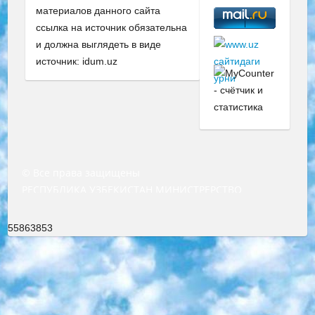
материалов данного сайта
ссылка на источник обязательна
и должна выглядеть в виде
источник: idum.uz
© Все права защищены
РЕСПУБЛИКА УЗБЕКИСТАН МИНИСТРЕРСТВО ДОШКОЛЬНОГО И ШКОЛЬНОГО ОБРАЗОВАНИЯ КОМАНДА в общеобразовательных учреждениях в 2023-2024 учебном году организация и проведение итоговой государственной аттестации обучающихся о Министра дошкольного и школьного образования Республики Узбекистан от 4 марта 2008 года (постановлением Минюста от 20 марта 2008 года № 1778 государственной регистрации) «Итоговое состояние учащихся общего среднего образования на основании положения об утверждении положения об аттестации общего среднего образования выпускной экзамен студентов в образовательных учреждениях в 2023-2024 учебном году В целях организации и прохождения аттестации приказываю: 1. Следующее: перечень предметов, по которым будет проводиться итоговая государственная аттестация и экзамен формы перевода согласно приложению 1; сертификаты международного образца, оценивающие уровень владения иностранными языками перечень согласно приложению 2; 2. Педагогический при специализированных образовательных учреждениях. научно-практический центр квалификации и международной оценки (Д.Давидова) 2024 г. До 25 марта: задания по предметам, по которым будет проводиться итоговая аттестация разработка и утверждение технических условий; итоговая аттестация на основании разработанного предметного задания разработка вопросов по предметам (устно и письменно), экзамен передача; общеобразовательные средние школы и специальные учебные заведения учащиеся выпускных классов школ и интернатов в агентской системе подготовка базы данных экзаменационных материалов и критериев оценки; перевод базы экзаменационных материалов на все языки обучения подать в Республиканский образовательный центр для изготовления; варианты экзаменов на основе разработанных контрольных материалов пусть будут поставлены задачи формирования. 3. Республиканский образовательный центр (Ш.Худайкулов) до 5 апреля 2024 года. до: база данных предоставленных экзаменационных материалов на все языки обучения перевод и экспертиза; для слепых, слабовидящих, глухих, слабослышащих и умственно отсталых детей учащиеся выпускных классов специализированных школ и школ-интернатов база данных экзаменационных материалов на всех преподаваемых языках подготовка критериев оценки; специализированные школы для умственно отсталых детей и технологии для учащихся выпускных классов школ-интернатов разработка соответствующих рекомендаций и критериев проведения ЕГЭ по естествознанию давать задания. 4. Педагогический при специализированных образовательных учреждениях. Научно-практический центр навыков и международной оценки (Д.Давидова), Республика образовательный центр (Худайкулов Ш.) итоговый государственный аттестационный экзамен ориентирован на творческое и логическое мышление при подготовке базы материалов учитывать введение заданий. 5. Следует отметить, что: сертификат государственного образца о знании общеобразовательного предмета и как минимум национальный уровень B1 по предметам на иностранных языках, указанным в Приложении 2. или международно признанный сертификат эквивалентного уровня студенты, изучающие определенный предмет, освобождаются от экзамена; по соответствующим предметам запланирована итоговая государственная аттестация за день до дня, путем жеребьевки Рабочей группой (в письменной форме по предметам, проводимым в форме) из числа сформированных вариантов выбрано 2 варианта; 2 выбранных варианта экзамена анонсированы на официальном сайте министерства и все выпускники по всей стране на основе этих вариантов проводит итоговую государственную аттестацию. 6. Государственное образование учащихся средних общеобразовательных учреждений. знания в соответствии с квалификационными требованиями, которые необходимо приобрести на основании стандартов итоговый (выпускной) контроль для 9 и 11 классов в целях тестирования Экзамены (далее – экзамены) состоят из предметов, перечисленных в приложении 1. будет сделано. 7. Экзамены пройдут с 26 мая по 15 июня 2024 г. (кроме науки физического воспитания). 8. Физическая для учащихся 9 классов общесредних образовательных учреждений. Экзамены по предмету «Образование, квалификация медицина» 1-6 мая 2024 года. сотрудники перевести под присмотр (с отклонениями в физическом или умственном развитии) специализированная школа для детей, школы-интернаты и со сколиозом школы-интернаты санаторного типа для больных детей исключены). 9. Он был слепым, слабовидящим и имел нарушения опорно-двигательного аппарата. экзамены в специализированных школах и интернатах для детей должны проводиться исходя из требований, предъявляемых к общеобразовательным учреждениям (физкультура кроме науки). 10. Специализированная школа для глухих и слабослышащих детей. и экзамены в интернатах и быть реализован в виде письменного теста по математике. 11. Специальность для умственно отсталых детей. Для 9 класса Родной язык и литературное письмо Государственный язык (язык обучения – узбекский). для неклассов) написано Математическое письмо Письменная/устная история Узбекистана Физическое воспитание практично Итоговый контроль Для 11 класса Написание родного языка и литературы (эссе) Математическое письмо Узбекский язык (обучение на узбекском языке) не посещающее общее среднее образование для учреждений)/Образовательное учреждение выбор письменный и устный Иностранный язык письменный/устный Письменная/устная история Узбекистана *По выбору студента:  Химия  Физика  Основы государственного права  География 10 бесплатных образовательных ресурсов - Мы составили подборку онлайн-проектов с интерактивными упражнениями, видеолекциями и статьями. Они помогут вам обрести новые и освежить старые знания бесплатно. 1. «ИНТУИТ» Старейшая образовательная площадка Рунета. Здесь вы найдёте сотни текстовых и видеокурсов на десятки различных тем — от программирования до психологии. Многие курсы подготовлены российскими университетами и крупными международными компаниями вроде Intel и Microsoft. Самостоятельное обучение бесплатное, но желающие могут оплатить услуги персональных наставников. 2. «Смартия» знакомит с актуальными профессиями и подсказывает, как им обучаться. Выбрав заинтересовавшую вас специальность — SMM-специалист, фотограф, веб-дизайнер или другую, — увидите список необходимых для неё умений. Чтобы вы могли освоить их самостоятельно, для каждого умения площадка отображает подборку ссылок на учебные материалы. Хотя «Смартия» ориентируется на русскоязычную аудиторию, часть контента всё же доступна только на английском. 3. «Лекторий Физтеха» Проект Московского физико-технического института (Физтеха). С его помощью вы можете смотреть онлайн серии лекций, записанные на видео в этом вузе. В числе доступных предметов — физика, биология, химия, информационные технологии и другие. К некоторым лекциям администрация ресурса прилагает готовые конспекты, которые можно скачивать в PDF-формате. 4. ITMOcourses Онлайн-площадка Санкт-Петербургского национального исследовательского университета информационных технологий, механики и оптики (ИТМО). Ресурс предоставляет свободный доступ к курсам, разработанным в этом вузе. Каталог материалов разбит на четыре категории: «Оптические системы и технологии», «Приборостроение и робототехника», «Информационные технологии» и «Биотехнологии». Курсы состоят из видеолекций, интерактивных демонстраций и заданий. 5. «КиберЛенинка» Электронная научная библиотека открытого доступа. Каталог площадки регулярно обрастает текстами статей из различных научных изданий. Сгруппированные по журналам и рубрикам публикации можно читать онлайн или скачивать целиком в PDF-формате. Проект нацелен на популяризацию науки за счёт открытого доступа к качественной информации. 6. «ПостНаука» На этом ресурсе публикуют подборки видеолекций, составленные экспертами из разных отраслей и объединённые общими темами. Среди них, к примеру, есть серии «Биоинформатика и геномика», «Культура средневековой Скандинавии» и Cinema Studies о теории кино. Каждая подборка лекций — логически связанная история, рассказанная экспертом от первого лица. Кроме того, на сайте появляются научно-образовательные статьи и тесты на разные темы. 7. «Newочём» Команда проекта «Newочём» отбирает самые интересные тексты из англоязычных СМИ и переводит те из них, за которые голосуют участники сообщества «ВКонтакте». По большей части это научно-популярные статьи. Редакторы придумывают лишь заголовки, в остальном содержание переводов соответствует оригиналам. Полные тексты можно читать прямо в социальной сети. 8. InternetUrok Онлайн-база материалов по основным дисциплинам школьной программы. Информация на сайте структурирована по классам, предметам и темам (урокам). Каждый урок состоит из видеолекций и конспектов. Есть также интерактивные тренажёры и тесты для закрепления пройденного материала. Даже если вы давно окончили школу, возможность повторить программу старших классов всегда может пригодиться. 9. Edutainme Ещё один ресурс об образовании. В отличие от Newtonew, как мне кажется, Edutainme больше ориентируется на представителей индустрии: педагогов, предпринимателей, разработчиков образовательных проектов. Но и любой, кто просто стремится к саморазвитию, найдёт на сайте много полезного и интересного для себя. Например, информацию о новых курсах и образовательных сервисах. 10. Newtonew Онлайн-медиа об образовании и обучении в широком смысле. Авторы Newtonew пишут об инструментах, заведениях, тактиках и стратегиях, которые помогают учить других и получать новые знания самостоятельно. На этой площадке вы найдёте новости, обзоры, аналитические мате
55863853