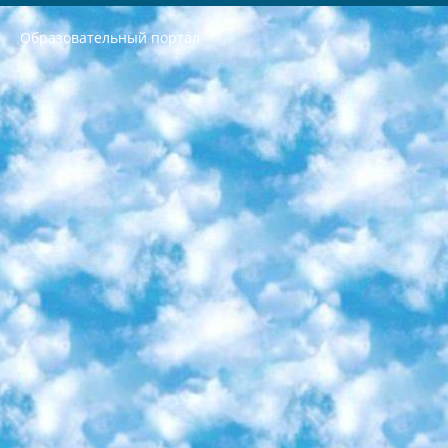
Образовательный портал
РЕСПУБЛИКА УЗБЕКИСТАН МИНИСТРЕРСТВО ДОШКОЛЬНОГО И ШКОЛЬНОГО ОБРАЗОВАНИЯ КОМАНДА в общеобразовательных учреждениях в 2023-2024 учебном году организация и проведение итоговой государственной аттестации обучающихся о Министра дошкольного и школьного образования Республики Узбекистан от 4 марта 2008 года (постановлением Минюста от 20 марта 2008 года № 1778 государственной регистрации) «Итоговое состояние учащихся общего среднего образования на основании положения об утверждении положения об аттестации общего среднего образования выпускной экзамен студентов в образовательных учреждениях в 2023-2024 учебном году В целях организации и прохождения аттестации приказываю: 1. Следующее: перечень предметов, по которым будет проводиться итоговая государственная аттестация и экзамен формы перевода согласно приложению 1; сертификаты международного образца, оценивающие уровень владения иностранными языками перечень согласно приложению 2; 2. Педагогический при специализированных образовательных учреждениях. научно-практический центр квалификации и международной оценки (Д.Давидова) 2024 г. До 25 марта: задания по предметам, по которым будет проводиться итоговая аттестация разработка и утверждение технических условий; итоговая аттестация на основании разработанного предметного задания разработка вопросов по предметам (устно и письменно), экзамен передача; общеобразовательные средние школы и специальные учебные заведения учащиеся выпускных классов школ и интернатов в агентской системе подготовка базы данных экзаменационных материалов и критериев оценки; перевод базы экзаменационных материалов на все языки обучения подать в Республиканский образовательный центр для изготовления; варианты экзаменов на основе разработанных контрольных материалов пусть будут поставлены задачи формирования. 3. Республиканский образовательный центр (Ш.Худайкулов) до 5 апреля 2024 года. до: база данных предоставленных экзаменационных материалов на все языки обучения перевод и экспертиза; для слепых, слабовидящих, глухих, слабослышащих и умственно отсталых детей учащиеся выпускных классов специализированных школ и школ-интернатов база данных экзаменационных материалов на всех преподаваемых языках подготовка критериев оценки; специализированные школы для умственно отсталых детей и технологии для учащихся выпускных классов школ-интернатов разработка соответствующих рекомендаций и критериев проведения ЕГЭ по естествознанию давать задания. 4. Педагогический при специализированных образовательных учреждениях. Научно-практический центр навыков и международной оценки (Д.Давидова), Республика образовательный центр (Худайкулов Ш.) итоговый государственный аттестационный экзамен ориентирован на творческое и логическое мышление при подготовке базы материалов учитывать введение заданий. 5. Следует отметить, что: сертификат государственного образца о знании общеобразовательного предмета и как минимум национальный уровень B1 по предметам на иностранных языках, указанным в Приложении 2. или международно признанный сертификат эквивалентного уровня студенты, изучающие определенный предмет, освобождаются от экзамена; по соответствующим предметам запланирована итоговая государственная аттестация за день до дня, путем жеребьевки Рабочей группой (в письменной форме по предметам, проводимым в форме) из числа сформированных вариантов выбрано 2 варианта; 2 выбранных варианта экзамена анонсированы на официальном сайте министерства и все выпускники по всей стране на основе этих вариантов проводит итоговую государственную аттестацию. 6. Государственное образование учащихся средних общеобразовательных учреждений. знания в соответствии с квалификационными требованиями, которые необходимо приобрести на основании стандартов итоговый (выпускной) контроль для 9 и 11 классов в целях тестирования Экзамены (далее – экзамены) состоят из предметов, перечисленных в приложении 1. будет сделано. 7. Экзамены пройдут с 26 мая по 15 июня 2024 г. (кроме науки физического воспитания). 8. Физическая для учащихся 9 классов общесредних образовательных учреждений. Экзамены по предмету «Образование, квалификация медицина» 1-6 мая 2024 года. сотрудники перевести под присмотр (с отклонениями в физическом или умственном развитии) специализированная школа для детей, школы-интернаты и со сколиозом школы-интернаты санаторного типа для больных детей исключены). 9. Он был слепым, слабовидящим и имел нарушения опорно-двигательного аппарата. экзамены в специализированных школах и интернатах для детей должны проводиться исходя из требований, предъявляемых к общеобразовательным учреждениям (физкультура кроме науки). 10. Специализированная школа для глухих и слабослышащих детей. и экзамены в интернатах и быть реализован в виде письменного теста по математике. 11. Специальность для умственно отсталых детей. Для 9 класса Родной язык и литературное письмо Государственный язык (язык обучения – узбекский). для неклассов) написано Математическое письмо Письменная/устная история Узбекистана Физическое воспитание практично Итоговый контроль Для 11 класса Написание родного языка и литературы (эссе) Математическое письмо Узбекский язык (обучение на узбекском языке) не посещающее общее среднее образование для учреждений)/Образовательное учреждение выбор письменный и устный Иностранный язык письменный/устный Письменная/устная история Узбекистана *По выбору студента:  Химия  Физика  Основы государственного права  География 10 бесплатных образовательных ресурсов - Мы составили подборку онлайн-проектов с интерактивными упражнениями, видеолекциями и статьями. Они помогут вам обрести новые и освежить старые знания бесплатно. 1. «ИНТУИТ» Старейшая образовательная площадка Рунета. Здесь вы найдёте сотни текстовых и видеокурсов на десятки различных тем — от программирования до психологии. Многие курсы подготовлены российскими университетами и крупными международными компаниями вроде Intel и Microsoft. Самостоятельное обучение бесплатное, но желающие могут оплатить услуги персональных наставников. 2. «Смартия» знакомит с актуальными профессиями и подсказывает, как им обучаться. Выбрав заинтересовавшую вас специальность — SMM-специалист, фотограф, веб-дизайнер или другую, — увидите список необходимых для неё умений. Чтобы вы могли освоить их самостоятельно, для каждого умения площадка отображает подборку ссылок на учебные материалы. Хотя «Смартия» ориентируется на русскоязычную аудиторию, часть контента всё же доступна только на английском. 3. «Лекторий Физтеха» Проект Московского физико-технического института (Физтеха). С его помощью вы можете смотреть онлайн серии лекций, записанные на видео в этом вузе. В числе доступных предметов — физика, биология, химия, информационные технологии и другие. К некоторым лекциям администрация ресурса прилагает готовые конспекты, которые можно скачивать в PDF-формате. 4. ITMOcourses Онлайн-площадка Санкт-Петербургского национального исследовательского университета информационных технологий, механики и оптики (ИТМО). Ресурс предоставляет свободный доступ к курсам, разработанным в этом вузе. Каталог материалов разбит на четыре категории: «Оптические системы и технологии», «Приборостроение и робототехника», «Информационные технологии» и «Биотехнологии». Курсы состоят из видеолекций, интерактивных демонстраций и заданий. 5. «КиберЛенинка» Электронная научная библиотека открытого доступа. Каталог площадки регулярно обрастает текстами статей из различных научных изданий. Сгруппированные по журналам и рубрикам публикации можно читать онлайн или скачивать целиком в PDF-формате. Проект нацелен на популяризацию науки за счёт открытого доступа к качественной информации. 6. «ПостНаука» На этом ресурсе публикуют подборки видеолекций, составленные экспертами из разных отраслей и объединённые общими темами. Среди них, к примеру, есть серии «Биоинформатика и геномика», «Культура средневековой Скандинавии» и Cinema Studies о теории кино. Каждая подборка лекций — логически связанная история, рассказанная экспертом от первого лица. Кроме того, на сайте появляются научно-образовательные статьи и тесты на разные темы. 7. «Newочём» Команда проекта «Newочём» отбирает самые интересные тексты из англоязычных СМИ и переводит те из них, за которые голосуют участники сообщества «ВКонтакте». По большей части это научно-популярные статьи. Редакторы придумывают лишь заголовки, в остальном содержание переводов соответствует оригиналам. Полные тексты можно читать прямо в социальной сети. 8. InternetUrok Онлайн-база материалов по основным дисциплинам школьной программы. Информация на сайте структурирована по классам, предметам и темам (урокам). Каждый урок состоит из видеолекций и конспектов. Есть также интерактивные тренажёры и тесты для закрепления пройденного материала. Даже если вы давно окончили школу, возможность повторить программу старших классов всегда может пригодиться. 9. Edutainme Ещё один ресурс об образовании. В отличие от Newtonew, как мне кажется, Edutainme больше ориентируется на представителей индустрии: педагогов, предпринимателей, разработчиков образовательных проектов. Но и любой, кто просто стремится к саморазвитию, найдёт на сайте много полезного и интересного для себя. Например, информацию о новых курсах и образовательных сервисах. 10. Newtonew Онлайн-медиа об образовании и обучении в широком смысле. Авторы Newtonew пишут об инструментах, заведениях, тактиках и стратегиях, которые помогают учить других и получать новые знания самостоятельно. На этой площадке вы найдёте новости, обзоры, аналитические мат