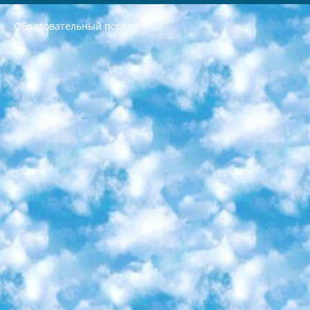
Образовательный портал
РЕСПУБЛИКА УЗБЕКИСТАН МИНИСТРЕРСТВО ДОШКОЛЬНОГО И ШКОЛЬНОГО ОБРАЗОВАНИЯ КОМАНДА в общеобразовательных учреждениях в 2023-2024 учебном году организация и проведение итоговой государственной аттестации обучающихся о Министра дошкольного и школьного образования Республики Узбекистан от 4 марта 2008 года (постановлением Минюста от 20 марта 2008 года № 1778 государственной регистрации) «Итоговое состояние учащихся общего среднего образования на основании положения об утверждении положения об аттестации общего среднего образования выпускной экзамен студентов в образовательных учреждениях в 2023-2024 учебном году В целях организации и прохождения аттестации приказываю: 1. Следующее: перечень предметов, по которым будет проводиться итоговая государственная аттестация и экзамен формы перевода согласно приложению 1; сертификаты международного образца, оценивающие уровень владения иностранными языками перечень согласно приложению 2; 2. Педагогический при специализированных образовательных учреждениях. научно-практический центр квалификации и международной оценки (Д.Давидова) 2024 г. До 25 марта: задания по предметам, по которым будет проводиться итоговая аттестация разработка и утверждение технических условий; итоговая аттестация на основании разработанного предметного задания разработка вопросов по предметам (устно и письменно), экзамен передача; общеобразовательные средние школы и специальные учебные заведения учащиеся выпускных классов школ и интернатов в агентской системе подготовка базы данных экзаменационных материалов и критериев оценки; перевод базы экзаменационных материалов на все языки обучения подать в Республиканский образовательный центр для изготовления; варианты экзаменов на основе разработанных контрольных материалов пусть будут поставлены задачи формирования. 3. Республиканский образовательный центр (Ш.Худайкулов) до 5 апреля 2024 года. до: база данных предоставленных экзаменационных материалов на все языки обучения перевод и экспертиза; для слепых, слабовидящих, глухих, слабослышащих и умственно отсталых детей учащиеся выпускных классов специализированных школ и школ-интернатов база данных экзаменационных материалов на всех преподаваемых языках подготовка критериев оценки; специализированные школы для умственно отсталых детей и технологии для учащихся выпускных классов школ-интернатов разработка соответствующих рекомендаций и критериев проведения ЕГЭ по естествознанию давать задания. 4. Педагогический при специализированных образовательных учреждениях. Научно-практический центр навыков и международной оценки (Д.Давидова), Республика образовательный центр (Худайкулов Ш.) итоговый государственный аттестационный экзамен ориентирован на творческое и логическое мышление при подготовке базы материалов учитывать введение заданий. 5. Следует отметить, что: сертификат государственного образца о знании общеобразовательного предмета и как минимум национальный уровень B1 по предметам на иностранных языках, указанным в Приложении 2. или международно признанный сертификат эквивалентного уровня студенты, изучающие определенный предмет, освобождаются от экзамена; по соответствующим предметам запланирована итоговая государственная аттестация за день до дня, путем жеребьевки Рабочей группой (в письменной форме по предметам, проводимым в форме) из числа сформированных вариантов выбрано 2 варианта; 2 выбранных варианта экзамена анонсированы на официальном сайте министерства и все выпускники по всей стране на основе этих вариантов проводит итоговую государственную аттестацию. 6. Государственное образование учащихся средних общеобразовательных учреждений. знания в соответствии с квалификационными требованиями, которые необходимо приобрести на основании стандартов итоговый (выпускной) контроль для 9 и 11 классов в целях тестирования Экзамены (далее – экзамены) состоят из предметов, перечисленных в приложении 1. будет сделано. 7. Экзамены пройдут с 26 мая по 15 июня 2024 г. (кроме науки физического воспитания). 8. Физическая для учащихся 9 классов общесредних образовательных учреждений. Экзамены по предмету «Образование, квалификация медицина» 1-6 мая 2024 года. сотрудники перевести под присмотр (с отклонениями в физическом или умственном развитии) специализированная школа для детей, школы-интернаты и со сколиозом школы-интернаты санаторного типа для больных детей исключены). 9. Он был слепым, слабовидящим и имел нарушения опорно-двигательного аппарата. экзамены в специализированных школах и интернатах для детей должны проводиться исходя из требований, предъявляемых к общеобразовательным учреждениям (физкультура кроме науки). 10. Специализированная школа для глухих и слабослышащих детей. и экзамены в интернатах и быть реализован в виде письменного теста по математике. 11. Специальность для умственно отсталых детей. Для 9 класса Родной язык и литературное письмо Государственный язык (язык обучения – узбекский). для неклассов) написано Математическое письмо Письменная/устная история Узбекистана Физическое воспитание практично Итоговый контроль Для 11 класса Написание родного языка и литературы (эссе) Математическое письмо Узбекский язык (обучение на узбекском языке) не посещающее общее среднее образование для учреждений)/Образовательное учреждение выбор письменный и устный Иностранный язык письменный/устный Письменная/устная история Узбекистана *По выбору студента:  Химия  Физика  Основы государственного права  География 10 бесплатных образовательных ресурсов - Мы составили подборку онлайн-проектов с интерактивными упражнениями, видеолекциями и статьями. Они помогут вам обрести новые и освежить старые знания бесплатно. 1. «ИНТУИТ» Старейшая образовательная площадка Рунета. Здесь вы найдёте сотни текстовых и видеокурсов на десятки различных тем — от программирования до психологии. Многие курсы подготовлены российскими университетами и крупными международными компаниями вроде Intel и Microsoft. Самостоятельное обучение бесплатное, но желающие могут оплатить услуги персональных наставников. 2. «Смартия» знакомит с актуальными профессиями и подсказывает, как им обучаться. Выбрав заинтересовавшую вас специальность — SMM-специалист, фотограф, веб-дизайнер или другую, — увидите список необходимых для неё умений. Чтобы вы могли освоить их самостоятельно, для каждого умения площадка отображает подборку ссылок на учебные материалы. Хотя «Смартия» ориентируется на русскоязычную аудиторию, часть контента всё же доступна только на английском. 3. «Лекторий Физтеха» Проект Московского физико-технического института (Физтеха). С его помощью вы можете смотреть онлайн серии лекций, записанные на видео в этом вузе. В числе доступных предметов — физика, биология, химия, информационные технологии и другие. К некоторым лекциям администрация ресурса прилагает готовые конспекты, которые можно скачивать в PDF-формате. 4. ITMOcourses Онлайн-площадка Санкт-Петербургского национального исследовательского университета информационных технологий, механики и оптики (ИТМО). Ресурс предоставляет свободный доступ к курсам, разработанным в этом вузе. Каталог материалов разбит на четыре категории: «Оптические системы и технологии», «Приборостроение и робототехника», «Информационные технологии» и «Биотехнологии». Курсы состоят из видеолекций, интерактивных демонстраций и заданий. 5. «КиберЛенинка» Электронная научная библиотека открытого доступа. Каталог площадки регулярно обрастает текстами статей из различных научных изданий. Сгруппированные по журналам и рубрикам публикации можно читать онлайн или скачивать целиком в PDF-формате. Проект нацелен на популяризацию науки за счёт открытого доступа к качественной информации. 6. «ПостНаука» На этом ресурсе публикуют подборки видеолекций, составленные экспертами из разных отраслей и объединённые общими темами. Среди них, к примеру, есть серии «Биоинформатика и геномика», «Культура средневековой Скандинавии» и Cinema Studies о теории кино. Каждая подборка лекций — логически связанная история, рассказанная экспертом от первого лица. Кроме того, на сайте появляются научно-образовательные статьи и тесты на разные темы. 7. «Newочём» Команда проекта «Newочём» отбирает самые интересные тексты из англоязычных СМИ и переводит те из них, за которые голосуют участники сообщества «ВКонтакте». По большей части это научно-популярные статьи. Редакторы придумывают лишь заголовки, в остальном содержание переводов соответствует оригиналам. Полные тексты можно читать прямо в социальной сети. 8. InternetUrok Онлайн-база материалов по основным дисциплинам школьной программы. Информация на сайте структурирована по классам, предметам и темам (урокам). Каждый урок состоит из видеолекций и конспектов. Есть также интерактивные тренажёры и тесты для закрепления пройденного материала. Даже если вы давно окончили школу, возможность повторить программу старших классов всегда может пригодиться. 9. Edutainme Ещё один ресурс об образовании. В отличие от Newtonew, как мне кажется, Edutainme больше ориентируется на представителей индустрии: педагогов, предпринимателей, разработчиков образовательных проектов. Но и любой, кто просто стремится к саморазвитию, найдёт на сайте много полезного и интересного для себя. Например, информацию о новых курсах и образовательных сервисах. 10. Newtonew Онлайн-медиа об образовании и обучении в широком смысле. Авторы Newtonew пишут об инструментах, заведениях, тактиках и стратегиях, которые помогают учить других и получать новые знания самостоятельно. На этой площадке вы найдёте новости, обзоры, аналитические мат