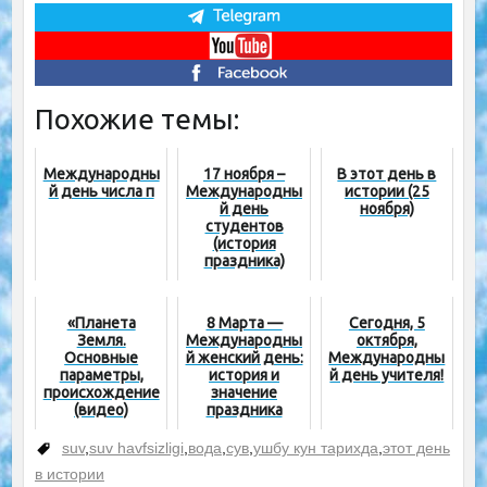
Похожие темы:
Международны
17 ноября –
В этот день в
й день числа π
Международны
истории (25
й день
ноября)
студентов
(история
праздника)
«Планета
8 Марта —
Сегодня, 5
Земля.
Международны
октября,
Основные
й женский день:
Международны
параметры,
история и
й день учителя!
происхождение
значение
(видео)
праздника
suv
,
suv havfsizligi
,
вода
,
сув
,
ушбу кун тарихда
,
этот день
в истории