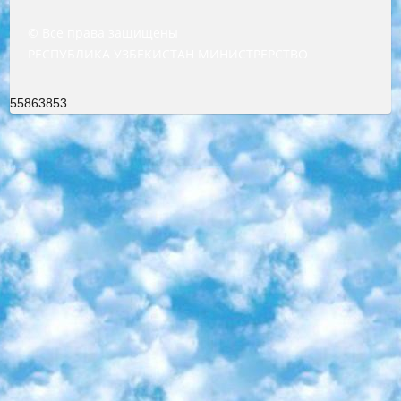
© Все права защищены
РЕСПУБЛИКА УЗБЕКИСТАН МИНИСТРЕРСТВО ДОШКОЛЬНОГО И ШКОЛЬНОГО ОБРАЗОВАНИЯ КОМАНДА в общеобразовательных учреждениях в 2023-2024 учебном году организация и проведение итоговой государственной аттестации обучающихся о Министра дошкольного и школьного образования Республики Узбекистан от 4 марта 2008 года (постановлением Минюста от 20 марта 2008 года № 1778 государственной регистрации) «Итоговое состояние учащихся общего среднего образования на основании положения об утверждении положения об аттестации общего среднего образования выпускной экзамен студентов в образовательных учреждениях в 2023-2024 учебном году В целях организации и прохождения аттестации приказываю: 1. Следующее: перечень предметов, по которым будет проводиться итоговая государственная аттестация и экзамен формы перевода согласно приложению 1; сертификаты международного образца, оценивающие уровень владения иностранными языками перечень согласно приложению 2; 2. Педагогический при специализированных образовательных учреждениях. научно-практический центр квалификации и международной оценки (Д.Давидова) 2024 г. До 25 марта: задания по предметам, по которым будет проводиться итоговая аттестация разработка и утверждение технических условий; итоговая аттестация на основании разработанного предметного задания разработка вопросов по предметам (устно и письменно), экзамен передача; общеобразовательные средние школы и специальные учебные заведения учащиеся выпускных классов школ и интернатов в агентской системе подготовка базы данных экзаменационных материалов и критериев оценки; перевод базы экзаменационных материалов на все языки обучения подать в Республиканский образовательный центр для изготовления; варианты экзаменов на основе разработанных контрольных материалов пусть будут поставлены задачи формирования. 3. Республиканский образовательный центр (Ш.Худайкулов) до 5 апреля 2024 года. до: база данных предоставленных экзаменационных материалов на все языки обучения перевод и экспертиза; для слепых, слабовидящих, глухих, слабослышащих и умственно отсталых детей учащиеся выпускных классов специализированных школ и школ-интернатов база данных экзаменационных материалов на всех преподаваемых языках подготовка критериев оценки; специализированные школы для умственно отсталых детей и технологии для учащихся выпускных классов школ-интернатов разработка соответствующих рекомендаций и критериев проведения ЕГЭ по естествознанию давать задания. 4. Педагогический при специализированных образовательных учреждениях. Научно-практический центр навыков и международной оценки (Д.Давидова), Республика образовательный центр (Худайкулов Ш.) итоговый государственный аттестационный экзамен ориентирован на творческое и логическое мышление при подготовке базы материалов учитывать введение заданий. 5. Следует отметить, что: сертификат государственного образца о знании общеобразовательного предмета и как минимум национальный уровень B1 по предметам на иностранных языках, указанным в Приложении 2. или международно признанный сертификат эквивалентного уровня студенты, изучающие определенный предмет, освобождаются от экзамена; по соответствующим предметам запланирована итоговая государственная аттестация за день до дня, путем жеребьевки Рабочей группой (в письменной форме по предметам, проводимым в форме) из числа сформированных вариантов выбрано 2 варианта; 2 выбранных варианта экзамена анонсированы на официальном сайте министерства и все выпускники по всей стране на основе этих вариантов проводит итоговую государственную аттестацию. 6. Государственное образование учащихся средних общеобразовательных учреждений. знания в соответствии с квалификационными требованиями, которые необходимо приобрести на основании стандартов итоговый (выпускной) контроль для 9 и 11 классов в целях тестирования Экзамены (далее – экзамены) состоят из предметов, перечисленных в приложении 1. будет сделано. 7. Экзамены пройдут с 26 мая по 15 июня 2024 г. (кроме науки физического воспитания). 8. Физическая для учащихся 9 классов общесредних образовательных учреждений. Экзамены по предмету «Образование, квалификация медицина» 1-6 мая 2024 года. сотрудники перевести под присмотр (с отклонениями в физическом или умственном развитии) специализированная школа для детей, школы-интернаты и со сколиозом школы-интернаты санаторного типа для больных детей исключены). 9. Он был слепым, слабовидящим и имел нарушения опорно-двигательного аппарата. экзамены в специализированных школах и интернатах для детей должны проводиться исходя из требований, предъявляемых к общеобразовательным учреждениям (физкультура кроме науки). 10. Специализированная школа для глухих и слабослышащих детей. и экзамены в интернатах и быть реализован в виде письменного теста по математике. 11. Специальность для умственно отсталых детей. Для 9 класса Родной язык и литературное письмо Государственный язык (язык обучения – узбекский). для неклассов) написано Математическое письмо Письменная/устная история Узбекистана Физическое воспитание практично Итоговый контроль Для 11 класса Написание родного языка и литературы (эссе) Математическое письмо Узбекский язык (обучение на узбекском языке) не посещающее общее среднее образование для учреждений)/Образовательное учреждение выбор письменный и устный Иностранный язык письменный/устный Письменная/устная история Узбекистана *По выбору студента:  Химия  Физика  Основы государственного права  География 10 бесплатных образовательных ресурсов - Мы составили подборку онлайн-проектов с интерактивными упражнениями, видеолекциями и статьями. Они помогут вам обрести новые и освежить старые знания бесплатно. 1. «ИНТУИТ» Старейшая образовательная площадка Рунета. Здесь вы найдёте сотни текстовых и видеокурсов на десятки различных тем — от программирования до психологии. Многие курсы подготовлены российскими университетами и крупными международными компаниями вроде Intel и Microsoft. Самостоятельное обучение бесплатное, но желающие могут оплатить услуги персональных наставников. 2. «Смартия» знакомит с актуальными профессиями и подсказывает, как им обучаться. Выбрав заинтересовавшую вас специальность — SMM-специалист, фотограф, веб-дизайнер или другую, — увидите список необходимых для неё умений. Чтобы вы могли освоить их самостоятельно, для каждого умения площадка отображает подборку ссылок на учебные материалы. Хотя «Смартия» ориентируется на русскоязычную аудиторию, часть контента всё же доступна только на английском. 3. «Лекторий Физтеха» Проект Московского физико-технического института (Физтеха). С его помощью вы можете смотреть онлайн серии лекций, записанные на видео в этом вузе. В числе доступных предметов — физика, биология, химия, информационные технологии и другие. К некоторым лекциям администрация ресурса прилагает готовые конспекты, которые можно скачивать в PDF-формате. 4. ITMOcourses Онлайн-площадка Санкт-Петербургского национального исследовательского университета информационных технологий, механики и оптики (ИТМО). Ресурс предоставляет свободный доступ к курсам, разработанным в этом вузе. Каталог материалов разбит на четыре категории: «Оптические системы и технологии», «Приборостроение и робототехника», «Информационные технологии» и «Биотехнологии». Курсы состоят из видеолекций, интерактивных демонстраций и заданий. 5. «КиберЛенинка» Электронная научная библиотека открытого доступа. Каталог площадки регулярно обрастает текстами статей из различных научных изданий. Сгруппированные по журналам и рубрикам публикации можно читать онлайн или скачивать целиком в PDF-формате. Проект нацелен на популяризацию науки за счёт открытого доступа к качественной информации. 6. «ПостНаука» На этом ресурсе публикуют подборки видеолекций, составленные экспертами из разных отраслей и объединённые общими темами. Среди них, к примеру, есть серии «Биоинформатика и геномика», «Культура средневековой Скандинавии» и Cinema Studies о теории кино. Каждая подборка лекций — логически связанная история, рассказанная экспертом от первого лица. Кроме того, на сайте появляются научно-образовательные статьи и тесты на разные темы. 7. «Newочём» Команда проекта «Newочём» отбирает самые интересные тексты из англоязычных СМИ и переводит те из них, за которые голосуют участники сообщества «ВКонтакте». По большей части это научно-популярные статьи. Редакторы придумывают лишь заголовки, в остальном содержание переводов соответствует оригиналам. Полные тексты можно читать прямо в социальной сети. 8. InternetUrok Онлайн-база материалов по основным дисциплинам школьной программы. Информация на сайте структурирована по классам, предметам и темам (урокам). Каждый урок состоит из видеолекций и конспектов. Есть также интерактивные тренажёры и тесты для закрепления пройденного материала. Даже если вы давно окончили школу, возможность повторить программу старших классов всегда может пригодиться. 9. Edutainme Ещё один ресурс об образовании. В отличие от Newtonew, как мне кажется, Edutainme больше ориентируется на представителей индустрии: педагогов, предпринимателей, разработчиков образовательных проектов. Но и любой, кто просто стремится к саморазвитию, найдёт на сайте много полезного и интересного для себя. Например, информацию о новых курсах и образовательных сервисах. 10. Newtonew Онлайн-медиа об образовании и обучении в широком смысле. Авторы Newtonew пишут об инструментах, заведениях, тактиках и стратегиях, которые помогают учить других и получать новые знания самостоятельно. На этой площадке вы найдёте новости, обзоры, аналитические мате
55863853