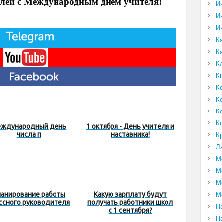
лей с Международным днем ​​учителя!
И
И
И
К
К
К
К
К
К
К
К
ждународный день
1 октября - День учителя и
числа π
наставника!
К
Л
М
М
М
анирование работы
Какую зарплату будут
М
ссного руководителя
получать работники школ
Н
с 1 сентября?
Н