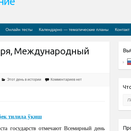
ание
Онлайн тесты
Календарно — тематические планы
Контакт
ября, Международный
Вы
Этот день в истории
Комментариев нет
Что
Пои
бек тилида ўқиш
Пр
ста государств отмечают Всемирный день