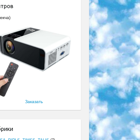
нтров
екча)
Заказать
брики