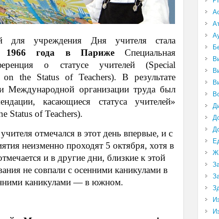
P
А
А
А
ой для учреждения Дня учителя стала
Б
 1966 года в Париже
Специальная
В
ференция о статусе учителей (Special
В
e on the Status of Teachers). В результате
В
 Международной организации труда был
В
ендации, касающиеся статуса учителей»
Д
 Status of Teachers).
Д
Д
чителя отмечался в этот день впервые, и с
Е
ятия неизменно проходят 5 октября, хотя в
Ж
тмечается и в другие дни, близкие к этой
З
вания не совпали с осенними каникулами в
З
енними каникулами — в южном.
З
И
И