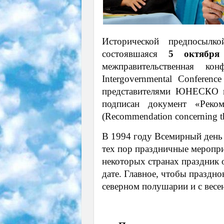
Исторической предпосылк
состоявшаяся
5 октября
межправительственная кон
Intergovernmental Conferenc
представителями ЮНЕСКО и
подписан документ «Реком
(Recommendation concerning the
В 1994 году Всемирный день у
тех пор праздничные меропри
некоторых странах праздник о
дате. Главное, чтобы праздно
северном полушарии и с вес