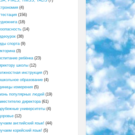
ISA, PIRLS, TIMSS, TALIS
(7)
строномия
(4)
ттестация
(156)
удиокнига
(18)
езопасность
(14)
идеоурок
(38)
иды спорта
(9)
икторина
(3)
оспитание ребёнка
(23)
иректору школы
(12)
олжностная инструкция
(7)
ошкольное образование
(4)
диницы измерения
(5)
изнь популярных людей
(19)
аместителю директора
(61)
арубежные университеты
(4)
доровье
(12)
зучаем английский язык!
(44)
зучаем корейский язык!
(5)