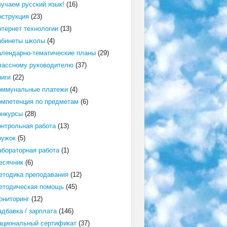
зучаем русский язык!
(16)
нструкция
(23)
нтернет технологии
(13)
абинеты школы
(4)
алендарно-тематические планы
(29)
лассному руководителю
(37)
ниги
(22)
оммунальные платежи
(4)
омпетенция по предметам
(6)
онкурсы
(28)
онтрольная работа
(13)
ружок
(5)
абораторная работа
(1)
есячник
(6)
етодика преподавания
(12)
етодическая помощь
(45)
ониторинг
(12)
адбавка / зарплата
(146)
ациональный сертификат
(37)