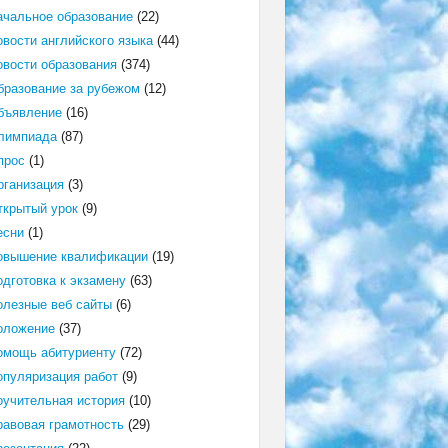
ачальное образование
(22)
овости английского языка
(44)
овости образования
(374)
бразование за рубежом
(12)
бъявление
(16)
лимпиада
(87)
прос
(1)
рганизация
(3)
ткрытый урок
(9)
есни
(1)
овышение квалификации
(19)
одготовка к экзамену
(63)
олезные веб сайты
(6)
оложение
(37)
омощь абитуриенту
(72)
опуляризация работ
(9)
оучительная история
(10)
равовая грамотность
(29)