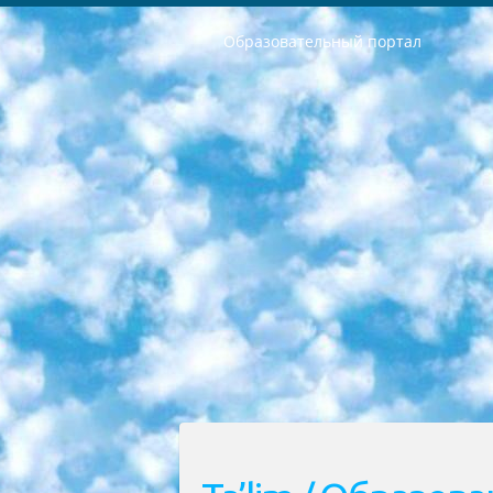
Образовательный портал
РЕСПУБЛИКА УЗБЕКИСТАН МИНИСТРЕРСТВО ДОШКОЛЬНОГО И ШКОЛЬНОГО ОБРАЗОВАНИЯ КОМАНДА в общеобразовательных учреждениях в 2023-2024 учебном году организация и проведение итоговой государственной аттестации обучающихся о Министра дошкольного и школьного образования Республики Узбекистан от 4 марта 2008 года (постановлением Минюста от 20 марта 2008 года № 1778 государственной регистрации) «Итоговое состояние учащихся общего среднего образования на основании положения об утверждении положения об аттестации общего среднего образования выпускной экзамен студентов в образовательных учреждениях в 2023-2024 учебном году В целях организации и прохождения аттестации приказываю: 1. Следующее: перечень предметов, по которым будет проводиться итоговая государственная аттестация и экзамен формы перевода согласно приложению 1; сертификаты международного образца, оценивающие уровень владения иностранными языками перечень согласно приложению 2; 2. Педагогический при специализированных образовательных учреждениях. научно-практический центр квалификации и международной оценки (Д.Давидова) 2024 г. До 25 марта: задания по предметам, по которым будет проводиться итоговая аттестация разработка и утверждение технических условий; итоговая аттестация на основании разработанного предметного задания разработка вопросов по предметам (устно и письменно), экзамен передача; общеобразовательные средние школы и специальные учебные заведения учащиеся выпускных классов школ и интернатов в агентской системе подготовка базы данных экзаменационных материалов и критериев оценки; перевод базы экзаменационных материалов на все языки обучения подать в Республиканский образовательный центр для изготовления; варианты экзаменов на основе разработанных контрольных материалов пусть будут поставлены задачи формирования. 3. Республиканский образовательный центр (Ш.Худайкулов) до 5 апреля 2024 года. до: база данных предоставленных экзаменационных материалов на все языки обучения перевод и экспертиза; для слепых, слабовидящих, глухих, слабослышащих и умственно отсталых детей учащиеся выпускных классов специализированных школ и школ-интернатов база данных экзаменационных материалов на всех преподаваемых языках подготовка критериев оценки; специализированные школы для умственно отсталых детей и технологии для учащихся выпускных классов школ-интернатов разработка соответствующих рекомендаций и критериев проведения ЕГЭ по естествознанию давать задания. 4. Педагогический при специализированных образовательных учреждениях. Научно-практический центр навыков и международной оценки (Д.Давидова), Республи