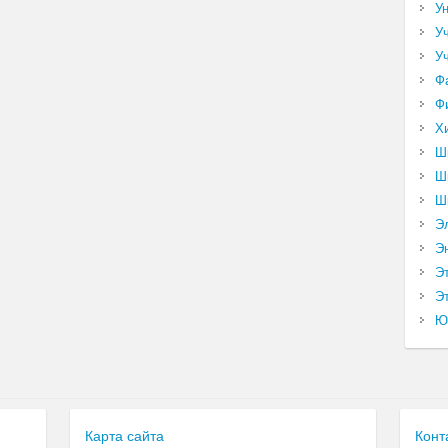
У
У
У
Ф
Ф
Х
Ш
Ш
Ш
Э
Э
Э
Эт
Ю
Карта сайта
Конт