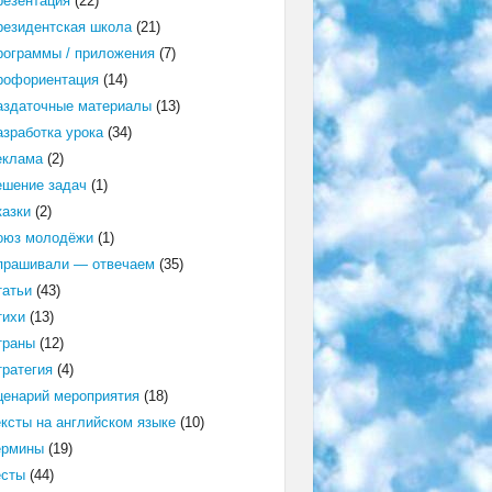
резентация
(22)
резидентская школа
(21)
рограммы / приложения
(7)
рофориентация
(14)
аздаточные материалы
(13)
азработка урока
(34)
еклама
(2)
ешение задач
(1)
казки
(2)
оюз молодёжи
(1)
прашивали — отвечаем
(35)
татьи
(43)
тихи
(13)
траны
(12)
тратегия
(4)
ценарий мероприятия
(18)
ексты на английском языке
(10)
ермины
(19)
есты
(44)