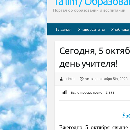
Ta’lim / Образов
Портал об образовании и воспитании
Главная
Университеты
Учебники
Сегодня, 5 окт
день учителя!
admin
четверг октября 5th, 2023
Было просмотрено
2 873
Ўз
Ежегодно 5 октября свыше 