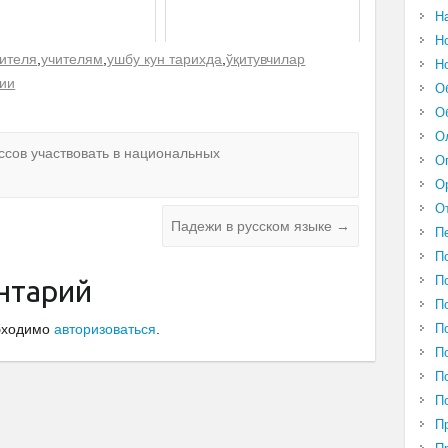
Н
Н
чителя
,
учителям
,
ушбу кун тарихда
,
ўқитувчилар
Н
рии
О
О
О
ссов участвовать в национальных
О
О
О
Падежи в русском языке
→
П
П
П
нтарий
П
обходимо
авторизоваться
.
П
П
П
П
П