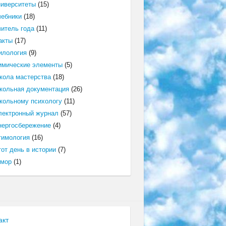
ниверситеты
(15)
чебники
(18)
читель года
(11)
акты
(17)
илология
(9)
имические элементы
(5)
кола мастерства
(18)
кольная документация
(26)
кольному психологу
(11)
лектронный журнал
(57)
нергосбережение
(4)
тимология
(16)
от день в истории
(7)
мор
(1)
акт