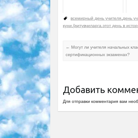
всемирный день учителя
,
день у
куни
,
ўқитувчиларга
,
этот день в исто
←
Могут ли учителя начальных кла
сертификационных экзаменах?
Добавить комме
Для отправки комментария вам не