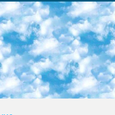
ка образовательный центр (Худайкулов Ш.) итоговый государственный аттестационный экзамен ориентирован на творческое и логическое мышление при подготовке базы материалов учитывать введение заданий. 5. Следует отметить, что: сертификат государственного образца о знании общеобразовательного предмета и как минимум национальный уровень B1 по предметам на иностранных языках, указанным в Приложении 2. или международно признанный сертификат эквивалентного уровня студенты, изучающие определенный предмет, освобождаются от экзамена; по соответствующим предметам запланирована итоговая государственная аттестация за день до дня, путем жеребьевки Рабочей группой (в письменной форме по предметам, проводимым в форме) из числа сформированных вариантов выбрано 2 варианта; 2 выбранных варианта экзамена анонсированы на официальном сайте министерства и все выпускники по всей стране на основе этих вариантов проводит итоговую государственную аттестацию. 6. Государственное образование учащихся средних общеобразовательных учреждений. знания в соответствии с квалификационными требованиями, которые необходимо приобрести на основании стандартов итоговый (выпускной) контроль для 9 и 11 классов в целях тестирования Экзамены (далее – экзамены) состоят из предметов, перечисленных в приложении 1. будет сделано. 7. Экзамены пройдут с 26 мая по 15 июня 2024 г. (кроме науки физического воспитания). 8. Физическая для учащихся 9 классов общесредних образовательных учреждений. Экзамены по предмету «Образование, квалификация медицина» 1-6 мая 2024 года. сотрудники перевести под присмотр (с отклонениями в физическом или умственном развитии) специализированная школа для детей, школы-интернаты и со сколиозом школы-интернаты санаторного типа для больных детей исключены). 9. Он был слепым, слабовидящим и имел нарушения опорно-двигательного аппарата. экзамены в специализированных школах и интернатах для детей должны проводиться исходя из требований, предъявляемых к общеобразовательным учреждениям (физкультура кроме науки). 10. Специализированная школа для глухих и слабослышащих детей. и экзамены в интернатах и быть реализован в виде письменного теста по математике. 11. Специальность для умственно отсталых детей. Для 9 класса Родной язык и литературное письмо Государственный язык (язык обучения – узбекский). для неклассов) написано Математическое письмо Письменная/устная история Узбекистана Физическое воспитание практично Итоговый контроль Для 11 класса Написание родного языка и литературы (эссе) Математическое письмо Узбекский язык (обучение на узбекском языке) не посещающее общее среднее образование для учреждений)/Образовательное учреждение выбор письменный и устный Иностранный язык письменный/устный Письменная/устная история Узбекистана *По выбору студента:  Химия  Физика  Основы государственного права  География 10 бесплатных образовательных ресурсов - Мы составили подборку онлайн-проектов с интерактивными упражнениями, видеолекциями и статьями. Они помогут вам обрести новые и освежить старые знания бесплатно. 1. «ИНТУИТ» Старейшая образовательная площадка Рунета. Здесь вы найдёте сотни текстовых и видеокурсов на десятки различных тем — от программирования до психологии. Многие курсы подготовлены российскими университетами и крупными международными компаниями вроде Intel и Microsoft. Самостоятельное обучение бесплатное, но желающие могут оплатить услуги персональных наставников. 2. «Смартия» знакомит с актуальными профессиями и подсказывает, как им обучаться. Выбрав заинтересовавшую вас специальность — SMM-специалист, фотограф, веб-дизайнер или другую, — увидите список необходимых для неё умений. Чтобы вы могли освоить их самостоятельно, для каждого умения площадка отображает подборку ссылок на учебные материалы. Хотя «Смартия» ориентируется на русскоязычную аудиторию, часть контента всё же доступна только на английском. 3. «Лекторий Физтеха» Проект Московского физико-технического института (Физтеха). С его помощью вы можете смотреть онлайн серии лекций, записанные на видео в этом вузе. В числе доступных предметов — физика, биология, химия, информационные технологии и другие. К некоторым лекциям администрация ресурса прилагает готовые конспекты, которые можно скачивать в PDF-формате. 4. ITMOcourses Онлайн-площадка Санкт-Петербургского национального исследовательского университета информационных технологий, механики и оптики (ИТМО). Ресурс предоставляет свободный доступ к курсам, разработанным в этом вузе. Каталог материалов разбит на четыре категории: «Оптические системы и технологии», «Приборостроение и робототехника», «Информационные технологии» и «Биотехнологии». Курсы состоят из видеолекций, интерактивных демонстраций и заданий. 5. «КиберЛенинка» Электронная научная библиот