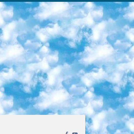
ека открытого доступа. Каталог площадки регулярно обрастает текстами статей из различных научных изданий. Сгруппированные по журналам и рубрикам публикации можно читать онлайн или скачивать целиком в PDF-формате. Проект нацелен на популяризацию науки за счёт открытого доступа к качественной информации. 6. «ПостНаука» На этом ресурсе публикуют подборки видеолекций, составленные экспертами из разных отраслей и объединённые общими темами. Среди них, к примеру, есть серии «Биоинформатика и геномика», «Культура средневековой Скандинавии» и Cinema Studies о теории кино. Каждая подборка лекций — логически связанная история, рассказанная экспертом от первого лица. Кроме того, на сайте появляются научно-образовательные статьи и тесты на разные темы. 7. «Newочём» Команда проекта «Newочём» отбирает самые интересные тексты из англоязычных СМИ и переводит те из них, за которые голосуют участники сообщества «ВКонтакте». По большей части это научно-популярные статьи. Редакторы придумывают лишь заголовки, в остальном содержание переводов соответствует оригиналам. Полные тексты можно читать прямо в социальной сети. 8. InternetUrok Онлайн-база материалов по основным дисциплинам школьной программы. Информация на сайте структурирована по классам, предметам и темам (урокам). Каждый урок состоит из видеолекций и конспектов. Есть также интерактивные тренажёры и тесты для закрепления пройденного материала. Даже если вы давно окончили школу, возможность повторить программу старших классов всегда может пригодиться. 9. Edutainme Ещё один ресурс об образовании. В отличие от Newtonew, как мне кажется, Edutainme больше ориентируется на представителей индустрии: педагогов, предпринимателей, разработчиков образовательных проектов. Но и любой, кто просто стремится к саморазвитию, найдёт на сайте много полезного и интересного для себя. Например, информацию о новых курсах и образовательных сервисах. 10. Newtonew Онлайн-медиа об образовании и обучении в широком смысле. Авторы Newtonew пишут об инструментах, заведениях, тактиках и стратегиях, которые помогают учить других и получать новые знания самостоятельно. На этой площадке вы найдёте новости, обзоры, аналитические мат