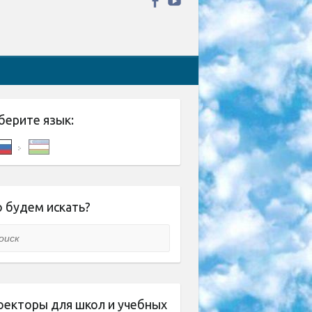
берите язык:
 будем искать?
ск
оекторы для школ и учебных