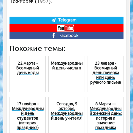
Тожибоев (1957).
Похожие темы:
22 марта -
Международны
23 января -
Всемирный
й день числа π
Всемирный
день воды
день почерка
или День
ручного письма
17 ноября –
Сегодня, 5
8 Марта —
Международны
октября,
Международны
й день
Международны
й женский день:
студентов
й день учителя!
история и
(история
значение
праздника)
праздника