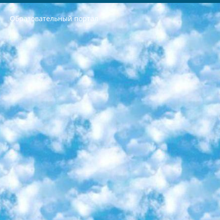
Образовательный портал
РЕСПУБЛИКА УЗБЕКИСТАН МИНИСТРЕРСТВО ДОШКОЛЬНОГО И ШКОЛЬНОГО ОБРАЗОВАНИЯ КОМАНДА в общеобразовательных учреждениях в 2023-2024 учебном году организация и проведение итоговой государственной аттестации обучающихся о Министра дошкольного и школьного образования Республики Узбекистан от 4 марта 2008 года (постановлением Минюста от 20 марта 2008 года № 1778 государственной регистрации) «Итоговое состояние учащихся общего среднего образования на основании положения об утверждении положения об аттестации общего среднего образования выпускной экзамен студентов в образовательных учреждениях в 2023-2024 учебном году В целях организации и прохождения аттестации приказываю: 1. Следующее: перечень предметов, по которым будет проводиться итоговая государственная аттестация и экзамен формы перевода согласно приложению 1; сертификаты международного образца, оценивающие уровень владения иностранными языками перечень согласно приложению 2; 2. Педагогический при специализированных образовательных учреждениях. научно-практический центр квалификации и международной оценки (Д.Давидова) 2024 г. До 25 марта: задания по предметам, по которым будет проводиться итоговая аттестация разработка и утверждение технических условий; итоговая аттестация на основании разработанного предметного задания разработка вопросов по предметам (устно и письменно), экзамен передача; общеобразовательные средние школы и специальные учебные заведения учащиеся выпускных классов школ и интернатов в агентской системе подготовка базы данных экзаменационных материалов и критериев оценки; перевод базы экзаменационных материалов на все языки обучения подать в Республиканский образовательный центр для изготовления; варианты экзаменов на основе разработанных контрольных материалов пусть будут поставлены задачи формирования. 3. Республиканский образовательный центр (Ш.Худайкулов) до 5 апреля 2024 года. до: база данных предоставленных экзаменационных материалов на все языки обучения перевод и экспертиза; для слепых, слабовидящих, глухих, слабослышащих и умственно отсталых детей учащиеся выпускных классов специализированных школ и школ-интернатов база данных экзаменационных материалов на всех преподаваемых языках подготовка критериев оценки; специализированные школы для умственно отсталых детей и технологии для учащихся выпускных классов школ-интернатов разработка соответствующих рекомендаций и критериев проведения ЕГЭ по естествознанию давать задания. 4. Педагогический при специализированных образовательных учреждениях. Научно-практический центр навыков и международной оценки (Д.Давидова), Республика образовательный центр (Худайкулов Ш.) итоговый государственный аттестационный экзамен ориентирован на творческое и логическое мышление при подготовке базы материалов учитывать введение заданий. 5. Следует отметить, что: сертификат государственного образца о знании общеобразовательного предмета и как минимум национальный уровень B1 по предметам на иностранных языках, указанным в Приложении 2. или международно признанный сертификат эквивалентного уровня студенты, изучающие определенный предмет, освобождаются от экзамена; по соответствующим предметам запланирована итоговая государственная аттестация за день до дня, путем жеребьевки Рабочей группой (в письменной форме по предметам, проводимым в форме) из числа сформированных вариантов выбрано 2 варианта; 2 выбранных варианта экзамена анонсированы на официальном сайте министерства и все выпускники по всей стране на основе этих вариантов проводит итоговую государственную аттестацию. 6. Государственное образование учащихся средних общеобразовательных учреждений. знания в соответствии с квалификационными требованиями, которые необходимо приобрести на основании стандартов итоговый (выпускной) контроль для 9 и 11 классов в целях тестирования Экзамены (далее – экзамены) состоят из предметов, перечисленных в приложении 1. будет сделано. 7. Экзамены пройдут с 26 мая по 15 июня 2024 г. (кроме науки физического воспитания). 8. Физическая для учащихся 9 классов общесредних образовательных учреждений. Экзамены по предмету «Образование, квалификация медицина» 1-6 мая 2024 года. сотрудники перевести под присмотр (с отклонениями в физическом или умственном развитии) специализированная школа для детей, школы-интернаты и со сколиозом школы-интернаты санаторного типа для больных детей исключены). 9. Он был слепым, слабовидящим и имел нарушения опорно-двигательного аппарата. экзамены в специализированных школах и интернатах для детей должны проводиться исходя из требований, предъявляемых к общеобразовательным учреждениям (физкультура кроме науки). 10. Специализированная школа для глухих и слабослышащих детей. и экзамены в интернатах и быть реализован в виде письменного теста по математике. 11. Специальность для умственно отсталых детей. Для 9 класса Родной язык и литературное письмо Государственный язык (язык обучения – узбекский). для неклассов) написано Математическое письмо Письменная/устная история Узбекистана Физическое воспитание практично Итоговый контроль Для 11 класса Написание родного языка и литературы (эссе) Математическое письмо Узбекский язык (обучение на узбекском языке) не посещающее общее среднее образование для учреждений)/Образовательное учреждение выбор письменный и устный Иностранный язык письменный/устный Письменная/устная история Узбекистана *По выбору студента:  Химия  Физика  Основы государственного права  География 10 бесплатных образовательных ресурсов - Мы составили подборку онлайн-проектов с интерактивными упражнениями, видеолекциями и статьями. Они помогут вам обрести новые и освежить старые знания бесплатно. 1. «ИНТУИТ» Старейшая образовательная площадка Рунета. Здесь вы найдёте сотни текстовых и видеокурсов на десятки различных тем — от программирования до психологии. Многие курсы подготовлены российскими университетами и крупными международными компаниями вроде Intel и Microsoft. Самостоятельное обучение бесплатное, но желающие могут оплатить услуги персональных наставников. 2. «Смартия» знакомит с актуальными профессиями и подсказывает, как им обучаться. Выбрав заинтересовавшую вас специальность — SMM-специалист, фотограф, веб-дизайнер или другую, — увидите список необходимых для неё умений. Чтобы вы могли освоить их самостоятельно, для каждого умения площадка отображает подборку ссылок на учебные материалы. Хотя «Смартия» ориентируется на русскоязычную аудиторию, часть контента всё же доступна только на английском. 3. «Лекторий Физтеха» Проект Московского физико-технического института (Физтеха). С его помощью вы можете смотреть онлайн серии лекций, записанные на видео в этом вузе. В числе доступных предметов — физика, биология, химия, информационные технологии и другие. К некоторым лекциям администрация ресурса прилагает готовые конспекты, которые можно скачивать в PDF-формате. 4. ITMOcourses Онлайн-площадка Санкт-Петербургского национального исследовательского университета информационных технологий, механики и оптики (ИТМО). Ресурс предоставляет свободный доступ к курсам, разработанным в этом вузе. Каталог материалов разбит на четыре категории: «Оптические системы и технологии», «Приборостроение и робототехника», «Информационные технологии» и «Биотехнологии». Курсы состоят из видеолекций, интерактивных демонстраций и заданий. 5. «КиберЛенинка» Электронная научная библиотека открытого доступа. Каталог площадки регулярно обрастает текстами статей из различных научных изданий. Сгруппированные по журналам и рубрикам публикации можно читать онлайн или скачивать целиком в PDF-формате. Проект нацелен на популяризацию науки за счёт открытого доступа к качественной информации. 6. «ПостНаука» На этом ресурсе публикуют подборки видеолекций, составленные экспертами из разных отраслей и объединённые общими темами. Среди них, к примеру, есть серии «Биоинформатика и геномика», «Культура средневековой Скандинавии» и Cinema Studies о теории кино. Каждая подборка лекций — логически связанная история, рассказанная экспертом от первого лица. Кроме того, на сайте появляются научно-образовательные статьи и тесты на разные темы. 7. «Newочём» Команда проекта «Newочём» отбирает самые интересные тексты из англоязычных СМИ и переводит те из них, за которые голосуют участники сообщества «ВКонтакте». По большей части это научно-популярные статьи. Редакторы придумывают лишь заголовки, в остальном содержание переводов соответствует оригиналам. Полные тексты можно читать прямо в социальной сети. 8. InternetUrok Онлайн-база материалов по основным дисциплинам школьной программы. Информация на сайте структурирована по классам, предметам и темам (урокам). Каждый урок состоит из видеолекций и конспектов. Есть также интерактивные тренажёры и тесты для закрепления пройденного материала. Даже если вы давно окончили школу, возможность повторить программу старших классов всегда может пригодиться. 9. Edutainme Ещё один ресурс об образовании. В отличие от Newtonew, как мне кажется, Edutainme больше ориентируется на представителей индустрии: педагогов, предпринимателей, разработчиков образовательных проектов. Но и любой, кто просто стремится к саморазвитию, найдёт на сайте много полезного и интересного для себя. Например, информацию о новых курсах и образовательных сервисах. 10. Newtonew Онлайн-медиа об образовании и обучении в широком смысле. Авторы Newtonew пишут об инструментах, заведениях, тактиках и стратегиях, которые помогают учить других и получать новые знания самостоятельно. На этой площадке вы найдёте новости, обзоры, аналитические мат