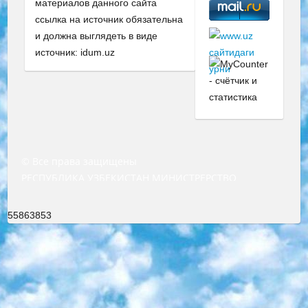
материалов данного сайта
ссылка на источник обязательна
и должна выглядеть в виде
источник: idum.uz
© Все права защищены
РЕСПУБЛИКА УЗБЕКИСТАН МИНИСТРЕРСТВО ДОШКОЛЬНОГО И ШКОЛЬНОГО ОБРАЗОВАНИЯ КОМАНДА в общеобразовательных учреждениях в 2023-2024 учебном году организация и проведение итоговой государственной аттестации обучающихся о Министра дошкольного и школьного образования Республики Узбекистан от 4 марта 2008 года (постановлением Минюста от 20 марта 2008 года № 1778 государственной регистрации) «Итоговое состояние учащихся общего среднего образования на основании положения об утверждении положения об аттестации общего среднего образования выпускной экзамен студентов в образовательных учреждениях в 2023-2024 учебном году В целях организации и прохождения аттестации приказываю: 1. Следующее: перечень предметов, по которым будет проводиться итоговая государственная аттестация и экзамен формы перевода согласно приложению 1; сертификаты международного образца, оценивающие уровень владения иностранными языками перечень согласно приложению 2; 2. Педагогический при специализированных образовательных учреждениях. научно-практический центр квалификации и международной оценки (Д.Давидова) 2024 г. До 25 марта: задания по предметам, по которым будет проводиться итоговая аттестация разработка и утверждение технических условий; итоговая аттестация на основании разработанного предметного задания разработка вопросов по предметам (устно и письменно), экзамен передача; общеобразовательные средние школы и специальные учебные заведения учащиеся выпускных классов школ и интернатов в агентской системе подготовка базы данных экзаменационных материалов и критериев оценки; перевод базы экзаменационных материалов на все языки обучения подать в Республиканский образовательный центр для изготовления; варианты экзаменов на основе разработанных контрольных материалов пусть будут поставлены задачи формирования. 3. Республиканский образовательный центр (Ш.Худайкулов) до 5 апреля 2024 года. до: база данных предоставленных экзаменационных материалов на все языки обучения перевод и экспертиза; для слепых, слабовидящих, глухих, слабослышащих и умственно отсталых детей учащиеся выпускных классов специализированных школ и школ-интернатов база данных экзаменационных материалов на всех преподаваемых языках подготовка критериев оценки; специализированные школы для умственно отсталых детей и технологии для учащихся выпускных классов школ-интернатов разработка соответствующих рекомендаций и критериев проведения ЕГЭ по естествознанию давать задания. 4. Педагогический при специализированных образовательных учреждениях. Научно-практический центр навыков и международной оценки (Д.Давидова), Республика образовательный центр (Худайкулов Ш.) итоговый государственный аттестационный экзамен ориентирован на творческое и логическое мышление при подготовке базы материалов учитывать введение заданий. 5. Следует отметить, что: сертификат государственного образца о знании общеобразовательного предмета и как минимум национальный уровень B1 по предметам на иностранных языках, указанным в Приложении 2. или международно признанный сертификат эквивалентного уровня студенты, изучающие определенный предмет, освобождаются от экзамена; по соответствующим предметам запланирована итоговая государственная аттестация за день до дня, путем жеребьевки Рабочей группой (в письменной форме по предметам, проводимым в форме) из числа сформированных вариантов выбрано 2 варианта; 2 выбранных варианта экзамена анонсированы на официальном сайте министерства и все выпускники по всей стране на основе этих вариантов проводит итоговую государственную аттестацию. 6. Государственное образование учащихся средних общеобразовательных учреждений. знания в соответствии с квалификационными требованиями, которые необходимо приобрести на основании стандартов итоговый (выпускной) контроль для 9 и 11 классов в целях тестирования Экзамены (далее – экзамены) состоят из предметов, перечисленных в приложении 1. будет сделано. 7. Экзамены пройдут с 26 мая по 15 июня 2024 г. (кроме науки физического воспитания). 8. Физическая для учащихся 9 классов общесредних образовательных учреждений. Экзамены по предмету «Образование, квалификация медицина» 1-6 мая 2024 года. сотрудники перевести под присмотр (с отклонениями в физическом или умственном развитии) специализированная школа для детей, школы-интернаты и со сколиозом школы-интернаты санаторного типа для больных детей исключены). 9. Он был слепым, слабовидящим и имел нарушения опорно-двигательного аппарата. экзамены в специализированных школах и интернатах для детей должны проводиться исходя из требований, предъявляемых к общеобразовательным учреждениям (физкультура кроме науки). 10. Специализированная школа для глухих и слабослышащих детей. и экзамены в интернатах и быть реализован в виде письменного теста по математике. 11. Специальность для умственно отсталых детей. Для 9 класса Родной язык и литературное письмо Государственный язык (язык обучения – узбекский). для неклассов) написано Математическое письмо Письменная/устная история Узбекистана Физическое воспитание практично Итоговый контроль Для 11 класса Написание родного языка и литературы (эссе) Математическое письмо Узбекский язык (обучение на узбекском языке) не посещающее общее среднее образование для учреждений)/Образовательное учреждение выбор письменный и устный Иностранный язык письменный/устный Письменная/устная история Узбекистана *По выбору студента:  Химия  Физика  Основы государственного права  География 10 бесплатных образовательных ресурсов - Мы составили подборку онлайн-проектов с интерактивными упражнениями, видеолекциями и статьями. Они помогут вам обрести новые и освежить старые знания бесплатно. 1. «ИНТУИТ» Старейшая образовательная площадка Рунета. Здесь вы найдёте сотни текстовых и видеокурсов на десятки различных тем — от программирования до психологии. Многие курсы подготовлены российскими университетами и крупными международными компаниями вроде Intel и Microsoft. Самостоятельное обучение бесплатное, но желающие могут оплатить услуги персональных наставников. 2. «Смартия» знакомит с актуальными профессиями и подсказывает, как им обучаться. Выбрав заинтересовавшую вас специальность — SMM-специалист, фотограф, веб-дизайнер или другую, — увидите список необходимых для неё умений. Чтобы вы могли освоить их самостоятельно, для каждого умения площадка отображает подборку ссылок на учебные материалы. Хотя «Смартия» ориентируется на русскоязычную аудиторию, часть контента всё же доступна только на английском. 3. «Лекторий Физтеха» Проект Московского физико-технического института (Физтеха). С его помощью вы можете смотреть онлайн серии лекций, записанные на видео в этом вузе. В числе доступных предметов — физика, биология, химия, информационные технологии и другие. К некоторым лекциям администрация ресурса прилагает готовые конспекты, которые можно скачивать в PDF-формате. 4. ITMOcourses Онлайн-площадка Санкт-Петербургского национального исследовательского университета информационных технологий, механики и оптики (ИТМО). Ресурс предоставляет свободный доступ к курсам, разработанным в этом вузе. Каталог материалов разбит на четыре категории: «Оптические системы и технологии», «Приборостроение и робототехника», «Информационные технологии» и «Биотехнологии». Курсы состоят из видеолекций, интерактивных демонстраций и заданий. 5. «КиберЛенинка» Электронная научная библиотека открытого доступа. Каталог площадки регулярно обрастает текстами статей из различных научных изданий. Сгруппированные по журналам и рубрикам публикации можно читать онлайн или скачивать целиком в PDF-формате. Проект нацелен на популяризацию науки за счёт открытого доступа к качественной информации. 6. «ПостНаука» На этом ресурсе публикуют подборки видеолекций, составленные экспертами из разных отраслей и объединённые общими темами. Среди них, к примеру, есть серии «Биоинформатика и геномика», «Культура средневековой Скандинавии» и Cinema Studies о теории кино. Каждая подборка лекций — логически связанная история, рассказанная экспертом от первого лица. Кроме того, на сайте появляются научно-образовательные статьи и тесты на разные темы. 7. «Newочём» Команда проекта «Newочём» отбирает самые интересные тексты из англоязычных СМИ и переводит те из них, за которые голосуют участники сообщества «ВКонтакте». По большей части это научно-популярные статьи. Редакторы придумывают лишь заголовки, в остальном содержание переводов соответствует оригиналам. Полные тексты можно читать прямо в социальной сети. 8. InternetUrok Онлайн-база материалов по основным дисциплинам школьной программы. Информация на сайте структурирована по классам, предметам и темам (урокам). Каждый урок состоит из видеолекций и конспектов. Есть также интерактивные тренажёры и тесты для закрепления пройденного материала. Даже если вы давно окончили школу, возможность повторить программу старших классов всегда может пригодиться. 9. Edutainme Ещё один ресурс об образовании. В отличие от Newtonew, как мне кажется, Edutainme больше ориентируется на представителей индустрии: педагогов, предпринимателей, разработчиков образовательных проектов. Но и любой, кто просто стремится к саморазвитию, найдёт на сайте много полезного и интересного для себя. Например, информацию о новых курсах и образовательных сервисах. 10. Newtonew Онлайн-медиа об образовании и обучении в широком смысле. Авторы Newtonew пишут об инструментах, заведениях, тактиках и стратегиях, которые помогают учить других и получать новые знания самостоятельно. На этой площадке вы найдёте новости, обзоры, аналитические мате
55863853