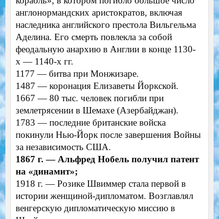
корабль», в котором погибло большое число
англонормандских аристократов, включая
наследника английского престола Вильгельма
Аделина. Его смерть повлекла за собой
феодальную анархию в Англии в конце 1130-
х — 1140-х гг.
1177 — битва при Монжизаре.
1487 — коронация Елизаветы Йоркской.
1667 — 80 тыс. человек погибли при
землетрясении в Шемахе (Азербайджан).
1783 — последние британские войска
покинули Нью-Йорк после завершения Войны
за независимость США.
1867 г. — Альфред Нобель получил патент
на «динамит»;
1918 г. — Розике Швиммер стала первой в
истории женщиной-дипломатом. Возглавлял
венгерскую дипломатическую миссию в