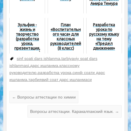
Амира Темура
Зульфия -
План
Разработка
жизнь и
«Воспитательн
урока по
творчество
ого часа» для
русскому языку
(разработка
классных
на тему
урока,
руководителей
«Предел
презентация,
(8 класс)
движения»
стихи, тесты)
sinf soati dars ishlanma
,
tarbiyaviy soat dars
ishlanmasi
,
дарс ишланма
,
классному
руководителю
,
разработка урока
,
синф соати дарс
ишланма
,
тарбиявий соат дарс ишланмаси
←
Вопросы аттестации по химии
Вопросы аттестации. Каракалпакский язык.
→