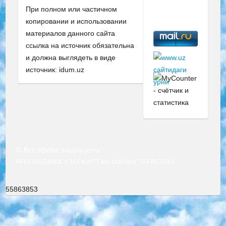
При полном или частичном
копировании и использовании
материалов данного сайта
ссылка на источник обязательна
и должна выглядеть в виде
источник: idum.uz
© Все права защищены
РЕСПУБЛИКА УЗБЕКИСТАН МИНИСТРЕРСТВО ДОШКОЛЬНОГО И ШКОЛЬНОГО ОБРАЗОВАНИЯ КОМАНДА в общеобразовательных учреждениях в 2023-2024 учебном году организация и проведение итоговой государственной аттестации обучающихся о Министра дошкольного и школьного образования Республики Узбекистан от 4 марта 2008 года (постановлением Минюста от 20 марта 2008 года № 1778 государственной регистрации) «Итоговое состояние учащихся общего среднего образования на основании положения об утверждении положения об аттестации общего среднего образования выпускной экзамен студентов в образовательных учреждениях в 2023-2024 учебном году В целях организации и прохождения аттестации приказываю: 1. Следующее: перечень предметов, по которым будет проводиться итоговая государственная аттестация и экзамен формы перевода согласно приложению 1; сертификаты международного образца, оценивающие уровень владения иностранными языками перечень согласно приложению 2; 2. Педагогический при специализированных образовательных учреждениях. научно-практический центр квалификации и международной оценки (Д.Давидова) 2024 г. До 25 марта: задания по предметам, по которым будет проводиться итоговая аттестация разработка и утверждение технических условий; итоговая аттестация на основании разработанного предметного задания разработка вопросов по предметам (устно и письменно), экзамен передача; общеобразовательные средние школы и специальные учебные заведения учащиеся выпускных классов школ и интернатов в агентской системе подготовка базы данных экзаменационных материалов и критериев оценки; перевод базы экзаменационных материалов на все языки обучения подать в Республиканский образовательный центр для изготовления; варианты экзаменов на основе разработанных контрольных материалов пусть будут поставлены задачи формирования. 3. Республиканский образовательный центр (Ш.Худайкулов) до 5 апреля 2024 года. до: база данных предоставленных экзаменационных материалов на все языки обучения перевод и экспертиза; для слепых, слабовидящих, глухих, слабослышащих и умственно отсталых детей учащиеся выпускных классов специализированных школ и школ-интернатов база данных экзаменационных материалов на всех преподаваемых языках подготовка критериев оценки; специализированные школы для умственно отсталых детей и технологии для учащихся выпускных классов школ-интернатов разработка соответствующих рекомендаций и критериев проведения ЕГЭ по естествознанию давать задания. 4. Педагогический при специализированных образовательных учреждениях. Научно-практический центр навыков и международной оценки (Д.Давидова), Республика образовательный центр (Худайкулов Ш.) итоговый государственный аттестационный экзамен ориентирован на творческое и логическое мышление при подготовке базы материалов учитывать введение заданий. 5. Следует отметить, что: сертификат государственного образца о знании общеобразовательного предмета и как минимум национальный уровень B1 по предметам на иностранных языках, указанным в Приложении 2. или международно признанный сертификат эквивалентного уровня студенты, изучающие определенный предмет, освобождаются от экзамена; по соответствующим предметам запланирована итоговая государственная аттестация за день до дня, путем жеребьевки Рабочей группой (в письменной форме по предметам, проводимым в форме) из числа сформированных вариантов выбрано 2 варианта; 2 выбранных варианта экзамена анонсированы на официальном сайте министерства и все выпускники по всей стране на основе этих вариантов проводит итоговую государственную аттестацию. 6. Государственное образование учащихся средних общеобразовательных учреждений. знания в соответствии с квалификационными требованиями, которые необходимо приобрести на основании стандартов итоговый (выпускной) контроль для 9 и 11 классов в целях тестирования Экзамены (далее – экзамены) состоят из предметов, перечисленных в приложении 1. будет сделано. 7. Экзамены пройдут с 26 мая по 15 июня 2024 г. (кроме науки физического воспитания). 8. Физическая для учащихся 9 классов общесредних образовательных учреждений. Экзамены по предмету «Образование, квалификация медицина» 1-6 мая 2024 года. сотрудники перевести под присмотр (с отклонениями в физическом или умственном развитии) специализированная школа для детей, школы-интернаты и со сколиозом школы-интернаты санаторного типа для больных детей исключены). 9. Он был слепым, слабовидящим и имел нарушения опорно-двигательного аппарата. экзамены в специализированных школах и интернатах для детей должны проводиться исходя из требований, предъявляемых к общеобразовательным учреждениям (физкультура кроме науки). 10. Специализированная школа для глухих и слабослышащих детей. и экзамены в интернатах и быть реализован в виде письменного теста по математике. 11. Специальность для умственно отсталых детей. Для 9 класса Родной язык и литературное письмо Государственный язык (язык обучения – узбекский). для неклассов) написано Математическое письмо Письменная/устная история Узбекистана Физическое воспитание практично Итоговый контроль Для 11 класса Написание родного языка и литературы (эссе) Математическое письмо Узбекский язык (обучение на узбекском языке) не посещающее общее среднее образование для учреждений)/Образовательное учреждение выбор письменный и устный Иностранный язык письменный/устный Письменная/устная история Узбекистана *По выбору студента:  Химия  Физика  Основы государственного права  География 10 бесплатных образовательных ресурсов - Мы составили подборку онлайн-проектов с интерактивными упражнениями, видеолекциями и статьями. Они помогут вам обрести новые и освежить старые знания бесплатно. 1. «ИНТУИТ» Старейшая образовательная площадка Рунета. Здесь вы найдёте сотни текстовых и видеокурсов на десятки различных тем — от программирования до психологии. Многие курсы подготовлены российскими университетами и крупными международными компаниями вроде Intel и Microsoft. Самостоятельное обучение бесплатное, но желающие могут оплатить услуги персональных наставников. 2. «Смартия» знакомит с актуальными профессиями и подсказывает, как им обучаться. Выбрав заинтересовавшую вас специальность — SMM-специалист, фотограф, веб-дизайнер или другую, — увидите список необходимых для неё умений. Чтобы вы могли освоить их самостоятельно, для каждого умения площадка отображает подборку ссылок на учебные материалы. Хотя «Смартия» ориентируется на русскоязычную аудиторию, часть контента всё же доступна только на английском. 3. «Лекторий Физтеха» Проект Московского физико-технического института (Физтеха). С его помощью вы можете смотреть онлайн серии лекций, записанные на видео в этом вузе. В числе доступных предметов — физика, биология, химия, информационные технологии и другие. К некоторым лекциям администрация ресурса прилагает готовые конспекты, которые можно скачивать в PDF-формате. 4. ITMOcourses Онлайн-площадка Санкт-Петербургского национального исследовательского университета информационных технологий, механики и оптики (ИТМО). Ресурс предоставляет свободный доступ к курсам, разработанным в этом вузе. Каталог материалов разбит на четыре категории: «Оптические системы и технологии», «Приборостроение и робототехника», «Информационные технологии» и «Биотехнологии». Курсы состоят из видеолекций, интерактивных демонстраций и заданий. 5. «КиберЛенинка» Электронная научная библиотека открытого доступа. Каталог площадки регулярно обрастает текстами статей из различных научных изданий. Сгруппированные по журналам и рубрикам публикации можно читать онлайн или скачивать целиком в PDF-формате. Проект нацелен на популяризацию науки за счёт открытого доступа к качественной информации. 6. «ПостНаука» На этом ресурсе публикуют подборки видеолекций, составленные экспертами из разных отраслей и объединённые общими темами. Среди них, к примеру, есть серии «Биоинформатика и геномика», «Культура средневековой Скандинавии» и Cinema Studies о теории кино. Каждая подборка лекций — логически связанная история, рассказанная экспертом от первого лица. Кроме того, на сайте появляются научно-образовательные статьи и тесты на разные темы. 7. «Newочём» Команда проекта «Newочём» отбирает самые интересные тексты из англоязычных СМИ и переводит те из них, за которые голосуют участники сообщества «ВКонтакте». По большей части это научно-популярные статьи. Редакторы придумывают лишь заголовки, в остальном содержание переводов соответствует оригиналам. Полные тексты можно читать прямо в социальной сети. 8. InternetUrok Онлайн-база материалов по основным дисциплинам школьной программы. Информация на сайте структурирована по классам, предметам и темам (урокам). Каждый урок состоит из видеолекций и конспектов. Есть также интерактивные тренажёры и тесты для закрепления пройденного материала. Даже если вы давно окончили школу, возможность повторить программу старших классов всегда может пригодиться. 9. Edutainme Ещё один ресурс об образовании. В отличие от Newtonew, как мне кажется, Edutainme больше ориентируется на представителей индустрии: педагогов, предпринимателей, разработчиков образовательных проектов. Но и любой, кто просто стремится к саморазвитию, найдёт на сайте много полезного и интересного для себя. Например, информацию о новых курсах и образовательных сервисах. 10. Newtonew Онлайн-медиа об образовании и обучении в широком смысле. Авторы Newtonew пишут об инструментах, заведениях, тактиках и стратегиях, которые помогают учить других и получать новые знания самостоятельно. На этой площадке вы найдёте новости, обзоры, аналитические мате
55863853