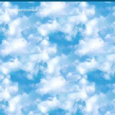
Образовательный портал
РЕСПУБЛИКА УЗБЕКИСТАН МИНИСТРЕРСТВО ДОШКОЛЬНОГО И ШКОЛЬНОГО ОБРАЗОВАНИЯ КОМАНДА в общеобразовательных учреждениях в 2023-2024 учебном году организация и проведение итоговой государственной аттестации обучающихся о Министра дошкольного и школьного образования Республики Узбекистан от 4 марта 2008 года (постановлением Минюста от 20 марта 2008 года № 1778 государственной регистрации) «Итоговое состояние учащихся общего среднего образования на основании положения об утверждении положения об аттестации общего среднего образования выпускной экзамен студентов в образовательных учреждениях в 2023-2024 учебном году В целях организации и прохождения аттестации приказываю: 1. Следующее: перечень предметов, по которым будет проводиться итоговая государственная аттестация и экзамен формы перевода согласно приложению 1; сертификаты международного образца, оценивающие уровень владения иностранными языками перечень согласно приложению 2; 2. Педагогический при специализированных образовательных учреждениях. научно-практический центр квалификации и международной оценки (Д.Давидова) 2024 г. До 25 марта: задания по предметам, по которым будет проводиться итоговая аттестация разработка и утверждение технических условий; итоговая аттестация на основании разработанного предметного задания разработка вопросов по предметам (устно и письменно), экзамен передача; общеобразовательные средние школы и специальные учебные заведения учащиеся выпускных классов школ и интернатов в агентской системе подготовка базы данных экзаменационных материалов и критериев оценки; перевод базы экзаменационных материалов на все языки обучения подать в Республиканский образовательный центр для изготовления; варианты экзаменов на основе разработанных контрольных материалов пусть будут поставлены задачи формирования. 3. Республиканский образовательный центр (Ш.Худайкулов) до 5 апреля 2024 года. до: база данных предоставленных экзаменационных материалов на все языки обучения перевод и экспертиза; для слепых, слабовидящих, глухих, слабослышащих и умственно отсталых детей учащиеся выпускных классов специализированных школ и школ-интернатов база данных экзаменационных материалов на всех преподаваемых языках подготовка критериев оценки; специализированные школы для умственно отсталых детей и технологии для учащихся выпускных классов школ-интернатов разработка соответствующих рекомендаций и критериев проведения ЕГЭ по естествознанию давать задания. 4. Педагогический при специализированных образовательных учреждениях. Научно-практический центр навыков и международной оценки (Д.Давидова), Республика образовательный центр (Худайкулов Ш.) итоговый государственный аттестационный экзамен ориентирован на творческое и логическое мышление при подготовке базы материалов учитывать введение заданий. 5. Следует отметить, что: сертификат государственного образца о знании общеобразовательного предмета и как минимум национальный уровень B1 по предметам на иностранных языках, указанным в Приложении 2. или международно признанный сертификат эквивалентного уровня студенты, изучающие определенный предмет, освобождаются от экзамена; по соответствующим предметам запланирована итоговая государственная аттестация за день до дня, путем жеребьевки Рабочей группой (в письменной форме по предметам, проводимым в форме) из числа сформированных вариантов выбрано 2 варианта; 2 выбранных варианта экзамена анонсированы на официальном сайте министерства и все выпускники по всей стране на основе этих вариантов проводит итоговую государственную аттестацию. 6. Государственное образование учащихся средних общеобразовательных учреждений. знания в соответствии с квалификационными требованиями, которые необходимо приобрести на основании стандартов итоговый (выпускной) контроль для 9 и 11 классов в целях тестирования Экзамены (далее – экзамены) состоят из предметов, перечисленных в приложении 1. будет сделано. 7. Экзамены пройдут с 26 мая по 15 июня 2024 г. (кроме науки физического воспитания). 8. Физическая для учащихся 9 классов общесредних образовательных учреждений. Экзамены по предмету «Образование, квалификация медицина» 1-6 мая 2024 года. сотрудники перевести под присмотр (с отклонениями в физическом или умственном развитии) специализированная школа для детей, школы-интернаты и со сколиозом школы-интернаты санаторного типа для больных детей исключены). 9. Он был слепым, слабовидящим и имел нарушения опорно-двигательного аппарата. экзамены в специализированных школах и интернатах для детей должны проводиться исходя из требований, предъявляемых к общеобразовательным учреждениям (физкультура кроме науки). 10. Специализированная школа для глухих и слабослышащих детей. и экзамены в интернатах и быть реализован в виде письменного теста по математике. 11. Специальность для умственно отсталых детей. Для 9 класса Родной язык и литературное письмо Государственный язык (язык обучения – узбекский). для неклассов) написано Математическое письмо Письменная/устная история Узбекистана Физическое воспитание практично Итоговый контроль Для 11 класса Написание родного языка и литературы (эссе) Математическое письмо Узбекский язык (обучение на узбекском языке) не посещающее общее среднее образование для учреждений)/Образовательное учреждение выбор письменный и устный Иностранный язык письменный/устный Письменная/устная история Узбекистана *По выбору студента:  Химия  Физика  Основы государственного права  География 10 бесплатных образовательных ресурсов - Мы составили подборку онлайн-проектов с интерактивными упражнениями, видеолекциями и статьями. Они помогут вам обрести новые и освежить старые знания бесплатно. 1. «ИНТУИТ» Старейшая образовательная площадка Рунета. Здесь вы найдёте сотни текстовых и видеокурсов на десятки различных тем — от программирования до психологии. Многие курсы подготовлены российскими университетами и крупными международными компаниями вроде Intel и Microsoft. Самостоятельное обучение бесплатное, но желающие могут оплатить услуги персональных наставников. 2. «Смартия» знакомит с актуальными профессиями и подсказывает, как им обучаться. Выбрав заинтересовавшую вас специальность — SMM-специалист, фотограф, веб-дизайнер или другую, — увидите список необходимых для неё умений. Чтобы вы могли освоить их самостоятельно, для каждого умения площадка отображает подборку ссылок на учебные материалы. Хотя «Смартия» ориентируется на русскоязычную аудиторию, часть контента всё же доступна только на английском. 3. «Лекторий Физтеха» Проект Московского физико-технического института (Физтеха). С его помощью вы можете смотреть онлайн серии лекций, записанные на видео в этом вузе. В числе доступных предметов — физика, биология, химия, информационные технологии и другие. К некоторым лекциям администрация ресурса прилагает готовые конспекты, которые можно скачивать в PDF-формате. 4. ITMOcourses Онлайн-площадка Санкт-Петербургского национального исследовательского университета информационных технологий, механики и оптики (ИТМО). Ресурс предоставляет свободный доступ к курсам, разработанным в этом вузе. Каталог материалов разбит на четыре категории: «Оптические системы и технологии», «Приборостроение и робототехника», «Информационные технологии» и «Биотехнологии». Курсы состоят из видеолекций, интерактивных демонстраций и заданий. 5. «КиберЛенинка» Электронная научная библиотека открытого доступа. Каталог площадки регулярно обрастает текстами статей из различных научных изданий. Сгруппированные по журналам и рубрикам публикации можно читать онлайн или скачивать целиком в PDF-формате. Проект нацелен на популяризацию науки за счёт открытого доступа к качественной информации. 6. «ПостНаука» На этом ресурсе публикуют подборки видеолекций, составленные экспертами из разных отраслей и объединённые общими темами. Среди них, к примеру, есть серии «Биоинформатика и геномика», «Культура средневековой Скандинавии» и Cinema Studies о теории кино. Каждая подборка лекций — логически связанная история, рассказанная экспертом от первого лица. Кроме того, на сайте появляются научно-образовательные статьи и тесты на разные темы. 7. «Newочём» Команда проекта «Newочём» отбирает самые интересные тексты из англоязычных СМИ и переводит те из них, за которые голосуют участники сообщества «ВКонтакте». По большей части это научно-популярные статьи. Редакторы придумывают лишь заголовки, в остальном содержание переводов соответствует оригиналам. Полные тексты можно читать прямо в социальной сети. 8. InternetUrok Онлайн-база материалов по основным дисциплинам школьной программы. Информация на сайте структурирована по классам, предметам и темам (урокам). Каждый урок состоит из видеолекций и конспектов. Есть также интерактивные тренажёры и тесты для закрепления пройденного материала. Даже если вы давно окончили школу, возможность повторить программу старших классов всегда может пригодиться. 9. Edutainme Ещё один ресурс об образовании. В отличие от Newtonew, как мне кажется, Edutainme больше ориентируется на представителей индустрии: педагогов, предпринимателей, разработчиков образовательных проектов. Но и любой, кто просто стремится к саморазвитию, найдёт на сайте много полезного и интересного для себя. Например, информацию о новых курсах и образовательных сервисах. 10. Newtonew Онлайн-медиа об образовании и обучении в широком смысле. Авторы Newtonew пишут об инструментах, заведениях, тактиках и стратегиях, которые помогают учить других и получать новые знания самостоятельно. На этой площадке вы найдёте новости, обзоры, аналитические мат