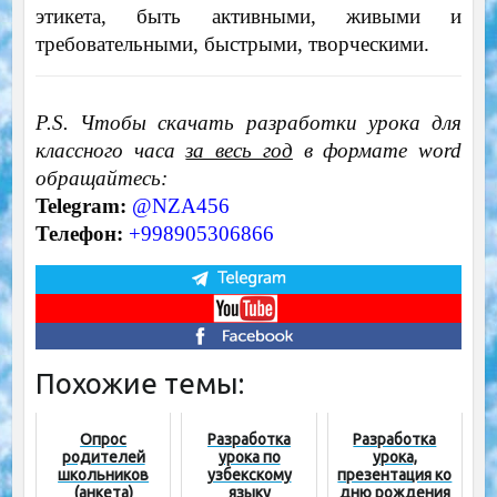
этикета, быть активными, живыми и
требовательными, быстрыми, творческими.
P.S. Чтобы скачать разработки урока для
классного часа
за весь год
в формате word
обращайтесь:
Telegram:
@NZA456
Телефон:
+998905306866
Похожие темы:
Опрос
Разработка
Разработка
родителей
урока по
урока,
школьников
узбекскому
презентация ко
(анкета)
языку
дню рождения