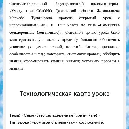
Специализированной Государственной школы-интернат
«Умид» при ОблОНО Джизакской области Жахоналиева
Мархабо Тулкиновна провела открытый урок с
«В»
использованием ИКТ в
6
классе по теме
«Семейство
сельдерейные (зонтичные)»
. Основной целью урока было
заинтерисовать учеников к предмету биология, обеспечить
усвоение учащимися теорий, понятий, фактов, признаков,
особенностей и т.д.; повторить, систематизировать, обобщить
знания; сформировать умения, навыки; устранить пробелы в
знаниях.
Технологическая карта урока
Тема:
«Семейство сельдерейные (зонтичные)»
Тип урока:
урок-игра с элементами коллоквиума.