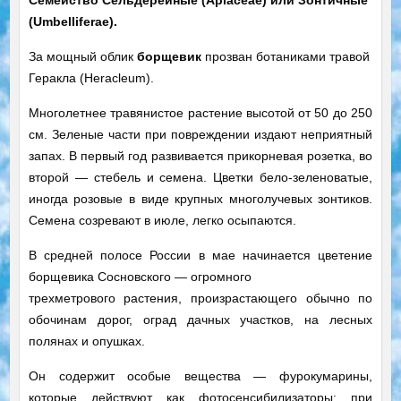
Семейство Сельдерейные (Apiaceae) или Зонтичные
(Umbelliferae).
За мощный облик
борщевик
прозван ботаниками травой
Геракла (Heracleum).
Многолетнее травянистое растение высотой от 50 до 250
см. Зеленые части при повреждении издают неприятный
запах. В первый год развивается прикорневая розетка, во
второй — стебель и семена. Цветки бело-зеленоватые,
иногда розовые в виде крупных многолучевых зонтиков.
Семена созревают в июле, легко осыпаются.
В средней полосе России в мае начинается цветение
борщевика Сосновского — огромного
трехметрового растения, произрастающего обычно по
обочинам дорог, оград дачных участков, на лесных
полянах и опушках.
Он содержит особые вещества — фурокумарины,
которые действуют как фотосенсибилизаторы: при