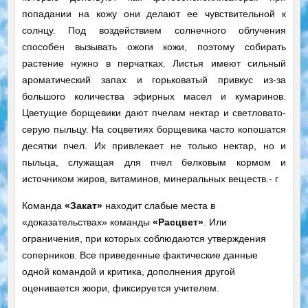
попадании на кожу они делают ее чувствительной к
солнцу. Под воздействием солнечного облучения
способен вызывать ожоги кожи, поэтому собирать
растение нужно в перчатках. Листья имеют сильный
ароматический запах и горьковатый привкус из-за
большого количества эфирных масел и кумаринов.
Цветущие борщевики дают пчелам нектар и светловато-
серую пыльцу. На соцветиях борщевика часто копошатся
десятки пчел. Их привлекает не только нектар, но и
пыльца, служащая для пчел белковым кормом и
источником жиров, витаминов, минеральных веществ.- г
Команда
«Закат»
находит слабые места в
«доказательствах» команды
«Расцвет»
. Или
ограничения, при которых соблюдаются утверждения
соперников. Все приведенные фактические данные
одной командой и критика, дополнения другой
оценивается жюри, фиксируется учителем.