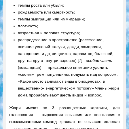
темпы роста или убыли;
рождаемость или смертность;
темпы эмиграции или иммиграции;
плотность;
возрастная и половая структура;
распределение в пространстве (расселение,
влияние условий: засухи, дожди, заморозки,
наводнения и др; хищников, паразитов, болезней,
друг на друга- внутри видовое) [7].;
особая часть
(командная) — пристальное внимание уделить
«своим» трем популяциям, подумать над вопросом:
«Какое место занимают виды в биоценозах, в
вещественно- энергетическом потоке?» Члены жюри
дома прорабатывают шесть видов и вопрос.
Жюри имеют по 3 разноцветных карточки, для
голосования — выражения согласия или несогласия с
высказываниями команд: красная -не согласен; зеленая
— согласен; желтая — не полностью согласен.