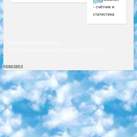
© Все права защищены
РЕСПУБЛИКА УЗБЕКИСТАН МИНИСТРЕРСТВО ДОШКОЛЬНОГО И ШКОЛЬНОГО ОБРАЗОВАНИЯ КОМАНДА в общеобразовательных учреждениях в 2023-2024 учебном году организация и проведение итоговой государственной аттестации обучающихся о Министра дошкольного и школьного образования Республики Узбекистан от 4 марта 2008 года (постановлением Минюста от 20 марта 2008 года № 1778 государственной регистрации) «Итоговое состояние учащихся общего среднего образования на основании положения об утверждении положения об аттестации общего среднего образования выпускной экзамен студентов в образовательных учреждениях в 2023-2024 учебном году В целях организации и прохождения аттестации приказываю: 1. Следующее: перечень предметов, по которым будет проводиться итоговая государственная аттестация и экзамен формы перевода согласно приложению 1; сертификаты международного образца, оценивающие уровень владения иностранными языками перечень согласно приложению 2; 2. Педагогический при специализированных образовательных учреждениях. научно-практический центр квалификации и международной оценки (Д.Давидова) 2024 г. До 25 марта: задания по предметам, по которым будет проводиться итоговая аттестация разработка и утверждение технических условий; итоговая аттестация на основании разработанного предметного задания разработка вопросов по предметам (устно и письменно), экзамен передача; общеобразовательные средние школы и специальные учебные заведения учащиеся выпускных классов школ и интернатов в агентской системе подготовка базы данных экзаменационных материалов и критериев оценки; перевод базы экзаменационных материалов на все языки обучения подать в Республиканский образовательный центр для изготовления; варианты экзаменов на основе разработанных контрольных материалов пусть будут поставлены задачи формирования. 3. Республиканский образовательный центр (Ш.Худайкулов) до 5 апреля 2024 года. до: база данных предоставленных экзаменационных материалов на все языки обучения перевод и экспертиза; для слепых, слабовидящих, глухих, слабослышащих и умственно отсталых детей учащиеся выпускных классов специализированных школ и школ-интернатов база данных экзаменационных материалов на всех преподаваемых языках подготовка критериев оценки; специализированные школы для умственно отсталых детей и технологии для учащихся выпускных классов школ-интернатов разработка соответствующих рекомендаций и критериев проведения ЕГЭ по естествознанию давать задания. 4. Педагогический при специализированных образовательных учреждениях. Научно-практический центр навыков и международной оценки (Д.Давидова), Республика образовательный центр (Худайкулов Ш.) итоговый государственный аттестационный экзамен ориентирован на творческое и логическое мышление при подготовке базы материалов учитывать введение заданий. 5. Следует отметить, что: сертификат государственного образца о знании общеобразовательного предмета и как минимум национальный уровень B1 по предметам на иностранных языках, указанным в Приложении 2. или международно признанный сертификат эквивалентного уровня студенты, изучающие определенный предмет, освобождаются от экзамена; по соответствующим предметам запланирована итоговая государственная аттестация за день до дня, путем жеребьевки Рабочей группой (в письменной форме по предметам, проводимым в форме) из числа сформированных вариантов выбрано 2 варианта; 2 выбранных варианта экзамена анонсированы на официальном сайте министерства и все выпускники по всей стране на основе этих вариантов проводит итоговую государственную аттестацию. 6. Государственное образование учащихся средних общеобразовательных учреждений. знания в соответствии с квалификационными требованиями, которые необходимо приобрести на основании стандартов итоговый (выпускной) контроль для 9 и 11 классов в целях тестирования Экзамены (далее – экзамены) состоят из предметов, перечисленных в приложении 1. будет сделано. 7. Экзамены пройдут с 26 мая по 15 июня 2024 г. (кроме науки физического воспитания). 8. Физическая для учащихся 9 классов общесредних образовательных учреждений. Экзамены по предмету «Образование, квалификация медицина» 1-6 мая 2024 года. сотрудники перевести под присмотр (с отклонениями в физическом или умственном развитии) специализированная школа для детей, школы-интернаты и со сколиозом школы-интернаты санаторного типа для больных детей исключены). 9. Он был слепым, слабовидящим и имел нарушения опорно-двигательного аппарата. экзамены в специализированных школах и интернатах для детей должны проводиться исходя из требований, предъявляемых к общеобразовательным учреждениям (физкультура кроме науки). 10. Специализированная школа для глухих и слабослышащих детей. и экзамены в интернатах и быть реализован в виде письменного теста по математике. 11. Специальность для умственно отсталых детей. Для 9 класса Родной язык и литературное письмо Государственный язык (язык обучения – узбекский). для неклассов) написано Математическое письмо Письменная/устная история Узбекистана Физическое воспитание практично Итоговый контроль Для 11 класса Написание родного языка и литературы (эссе) Математическое письмо Узбекский язык (обучение на узбекском языке) не посещающее общее среднее образование для учреждений)/Образовательное учреждение выбор письменный и устный Иностранный язык письменный/устный Письменная/устная история Узбекистана *По выбору студента:  Химия  Физика  Основы государственного права  География 10 бесплатных образовательных ресурсов - Мы составили подборку онлайн-проектов с интерактивными упражнениями, видеолекциями и статьями. Они помогут вам обрести новые и освежить старые знания бесплатно. 1. «ИНТУИТ» Старейшая образовательная площадка Рунета. Здесь вы найдёте сотни текстовых и видеокурсов на десятки различных тем — от программирования до психологии. Многие курсы подготовлены российскими университетами и крупными международными компаниями вроде Intel и Microsoft. Самостоятельное обучение бесплатное, но желающие могут оплатить услуги персональных наставников. 2. «Смартия» знакомит с актуальными профессиями и подсказывает, как им обучаться. Выбрав заинтересовавшую вас специальность — SMM-специалист, фотограф, веб-дизайнер или другую, — увидите список необходимых для неё умений. Чтобы вы могли освоить их самостоятельно, для каждого умения площадка отображает подборку ссылок на учебные материалы. Хотя «Смартия» ориентируется на русскоязычную аудиторию, часть контента всё же доступна только на английском. 3. «Лекторий Физтеха» Проект Московского физико-технического института (Физтеха). С его помощью вы можете смотреть онлайн серии лекций, записанные на видео в этом вузе. В числе доступных предметов — физика, биология, химия, информационные технологии и другие. К некоторым лекциям администрация ресурса прилагает готовые конспекты, которые можно скачивать в PDF-формате. 4. ITMOcourses Онлайн-площадка Санкт-Петербургского национального исследовательского университета информационных технологий, механики и оптики (ИТМО). Ресурс предоставляет свободный доступ к курсам, разработанным в этом вузе. Каталог материалов разбит на четыре категории: «Оптические системы и технологии», «Приборостроение и робототехника», «Информационные технологии» и «Биотехнологии». Курсы состоят из видеолекций, интерактивных демонстраций и заданий. 5. «КиберЛенинка» Электронная научная библиотека открытого доступа. Каталог площадки регулярно обрастает текстами статей из различных научных изданий. Сгруппированные по журналам и рубрикам публикации можно читать онлайн или скачивать целиком в PDF-формате. Проект нацелен на популяризацию науки за счёт открытого доступа к качественной информации. 6. «ПостНаука» На этом ресурсе публикуют подборки видеолекций, составленные экспертами из разных отраслей и объединённые общими темами. Среди них, к примеру, есть серии «Биоинформатика и геномика», «Культура средневековой Скандинавии» и Cinema Studies о теории кино. Каждая подборка лекций — логически связанная история, рассказанная экспертом от первого лица. Кроме того, на сайте появляются научно-образовательные статьи и тесты на разные темы. 7. «Newочём» Команда проекта «Newочём» отбирает самые интересные тексты из англоязычных СМИ и переводит те из них, за которые голосуют участники сообщества «ВКонтакте». По большей части это научно-популярные статьи. Редакторы придумывают лишь заголовки, в остальном содержание переводов соответствует оригиналам. Полные тексты можно читать прямо в социальной сети. 8. InternetUrok Онлайн-база материалов по основным дисциплинам школьной программы. Информация на сайте структурирована по классам, предметам и темам (урокам). Каждый урок состоит из видеолекций и конспектов. Есть также интерактивные тренажёры и тесты для закрепления пройденного материала. Даже если вы давно окончили школу, возможность повторить программу старших классов всегда может пригодиться. 9. Edutainme Ещё один ресурс об образовании. В отличие от Newtonew, как мне кажется, Edutainme больше ориентируется на представителей индустрии: педагогов, предпринимателей, разработчиков образовательных проектов. Но и любой, кто просто стремится к саморазвитию, найдёт на сайте много полезного и интересного для себя. Например, информацию о новых курсах и образовательных сервисах. 10. Newtonew Онлайн-медиа об образовании и обучении в широком смысле. Авторы Newtonew пишут об инструментах, заведениях, тактиках и стратегиях, которые помогают учить других и получать новые знания самостоятельно. На этой площадке вы найдёте новости, обзоры, аналитические мате
55863853