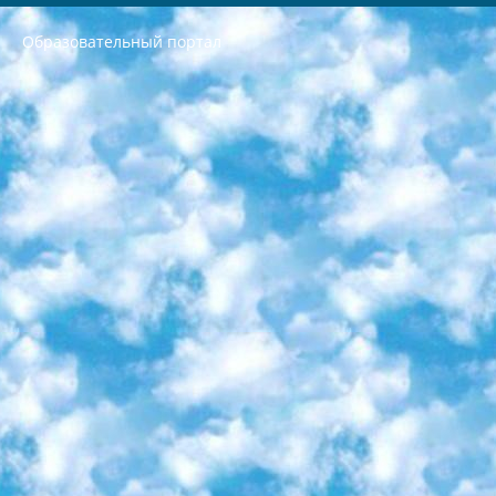
Образовательный портал
РЕСПУБЛИКА УЗБЕКИСТАН МИНИСТРЕРСТВО ДОШКОЛЬНОГО И ШКОЛЬНОГО ОБРАЗОВАНИЯ КОМАНДА в общеобразовательных учреждениях в 2023-2024 учебном году организация и проведение итоговой государственной аттестации обучающихся о Министра дошкольного и школьного образования Республики Узбекистан от 4 марта 2008 года (постановлением Минюста от 20 марта 2008 года № 1778 государственной регистрации) «Итоговое состояние учащихся общего среднего образования на основании положения об утверждении положения об аттестации общего среднего образования выпускной экзамен студентов в образовательных учреждениях в 2023-2024 учебном году В целях организации и прохождения аттестации приказываю: 1. Следующее: перечень предметов, по которым будет проводиться итоговая государственная аттестация и экзамен формы перевода согласно приложению 1; сертификаты международного образца, оценивающие уровень владения иностранными языками перечень согласно приложению 2; 2. Педагогический при специализированных образовательных учреждениях. научно-практический центр квалификации и международной оценки (Д.Давидова) 2024 г. До 25 марта: задания по предметам, по которым будет проводиться итоговая аттестация разработка и утверждение технических условий; итоговая аттестация на основании разработанного предметного задания разработка вопросов по предметам (устно и письменно), экзамен передача; общеобразовательные средние школы и специальные учебные заведения учащиеся выпускных классов школ и интернатов в агентской системе подготовка базы данных экзаменационных материалов и критериев оценки; перевод базы экзаменационных материалов на все языки обучения подать в Республиканский образовательный центр для изготовления; варианты экзаменов на основе разработанных контрольных материалов пусть будут поставлены задачи формирования. 3. Республиканский образовательный центр (Ш.Худайкулов) до 5 апреля 2024 года. до: база данных предоставленных экзаменационных материалов на все языки обучения перевод и экспертиза; для слепых, слабовидящих, глухих, слабослышащих и умственно отсталых детей учащиеся выпускных классов специализированных школ и школ-интернатов база данных экзаменационных материалов на всех преподаваемых языках подготовка критериев оценки; специализированные школы для умственно отсталых детей и технологии для учащихся выпускных классов школ-интернатов разработка соответствующих рекомендаций и критериев проведения ЕГЭ по естествознанию давать задания. 4. Педагогический при специализированных образовательных учреждениях. Научно-практический центр навыков и международной оценки (Д.Давидова), Республика образовательный центр (Худайкулов Ш.) итоговый государственный аттестационный экзамен ориентирован на творческое и логическое мышление при подготовке базы материалов учитывать введение заданий. 5. Следует отметить, что: сертификат государственного образца о знании общеобразовательного предмета и как минимум национальный уровень B1 по предметам на иностранных языках, указанным в Приложении 2. или международно признанный сертификат эквивалентного уровня студенты, изучающие определенный предмет, освобождаются от экзамена; по соответствующим предметам запланирована итоговая государственная аттестация за день до дня, путем жеребьевки Рабочей группой (в письменной форме по предметам, проводимым в форме) из числа сформированных вариантов выбрано 2 варианта; 2 выбранных варианта экзамена анонсированы на официальном сайте министерства и все выпускники по всей стране на основе этих вариантов проводит итоговую государственную аттестацию. 6. Государственное образование учащихся средних общеобразовательных учреждений. знания в соответствии с квалификационными требованиями, которые необходимо приобрести на основании стандартов итоговый (выпускной) контроль для 9 и 11 классов в целях тестирования Экзамены (далее – экзамены) состоят из предметов, перечисленных в приложении 1. будет сделано. 7. Экзамены пройдут с 26 мая по 15 июня 2024 г. (кроме науки физического воспитания). 8. Физическая для учащихся 9 классов общесредних образовательных учреждений. Экзамены по предмету «Образование, квалификация медицина» 1-6 мая 2024 года. сотрудники перевести под присмотр (с отклонениями в физическом или умственном развитии) специализированная школа для детей, школы-интернаты и со сколиозом школы-интернаты санаторного типа для больных детей исключены). 9. Он был слепым, слабовидящим и имел нарушения опорно-двигательного аппарата. экзамены в специализированных школах и интернатах для детей должны проводиться исходя из требований, предъявляемых к общеобразовательным учреждениям (физкультура кроме науки). 10. Специализированная школа для глухих и слабослышащих детей. и экзамены в интернатах и быть реализован в виде письменного теста по математике. 11. Специальность для умственно отсталых детей. Для 9 класса Родной язык и литературное письмо Государственный язык (язык обучения – узбекский). для неклассов) написано Математическое письмо Письменная/устная история Узбекистана Физическое воспитание практично Итоговый контроль Для 11 класса Написание родного языка и литературы (эссе) Математическое письмо Узбекский язык (обучение на узбекском языке) не посещающее общее среднее образование для учреждений)/Образовательное учреждение выбор письменный и устный Иностранный язык письменный/устный Письменная/устная история Узбекистана *По выбору студента:  Химия  Физика  Основы государственного права  География 10 бесплатных образовательных ресурсов - Мы составили подборку онлайн-проектов с интерактивными упражнениями, видеолекциями и статьями. Они помогут вам обрести новые и освежить старые знания бесплатно. 1. «ИНТУИТ» Старейшая образовательная площадка Рунета. Здесь вы найдёте сотни текстовых и видеокурсов на десятки различных тем — от программирования до психологии. Многие курсы подготовлены российскими университетами и крупными международными компаниями вроде Intel и Microsoft. Самостоятельное обучение бесплатное, но желающие могут оплатить услуги персональных наставников. 2. «Смартия» знакомит с актуальными профессиями и подсказывает, как им обучаться. Выбрав заинтересовавшую вас специальность — SMM-специалист, фотограф, веб-дизайнер или другую, — увидите список необходимых для неё умений. Чтобы вы могли освоить их самостоятельно, для каждого умения площадка отображает подборку ссылок на учебные материалы. Хотя «Смартия» ориентируется на русскоязычную аудиторию, часть контента всё же доступна только на английском. 3. «Лекторий Физтеха» Проект Московского физико-технического института (Физтеха). С его помощью вы можете смотреть онлайн серии лекций, записанные на видео в этом вузе. В числе доступных предметов — физика, биология, химия, информационные технологии и другие. К некоторым лекциям администрация ресурса прилагает готовые конспекты, которые можно скачивать в PDF-формате. 4. ITMOcourses Онлайн-площадка Санкт-Петербургского национального исследовательского университета информационных технологий, механики и оптики (ИТМО). Ресурс предоставляет свободный доступ к курсам, разработанным в этом вузе. Каталог материалов разбит на четыре категории: «Оптические системы и технологии», «Приборостроение и робототехника», «Информационные технологии» и «Биотехнологии». Курсы состоят из видеолекций, интерактивных демонстраций и заданий. 5. «КиберЛенинка» Электронная научная библиотека открытого доступа. Каталог площадки регулярно обрастает текстами статей из различных научных изданий. Сгруппированные по журналам и рубрикам публикации можно читать онлайн или скачивать целиком в PDF-формате. Проект нацелен на популяризацию науки за счёт открытого доступа к качественной информации. 6. «ПостНаука» На этом ресурсе публикуют подборки видеолекций, составленные экспертами из разных отраслей и объединённые общими темами. Среди них, к примеру, есть серии «Биоинформатика и геномика», «Культура средневековой Скандинавии» и Cinema Studies о теории кино. Каждая подборка лекций — логически связанная история, рассказанная экспертом от первого лица. Кроме того, на сайте появляются научно-образовательные статьи и тесты на разные темы. 7. «Newочём» Команда проекта «Newочём» отбирает самые интересные тексты из англоязычных СМИ и переводит те из них, за которые голосуют участники сообщества «ВКонтакте». По большей части это научно-популярные статьи. Редакторы придумывают лишь заголовки, в остальном содержание переводов соответствует оригиналам. Полные тексты можно читать прямо в социальной сети. 8. InternetUrok Онлайн-база материалов по основным дисциплинам школьной программы. Информация на сайте структурирована по классам, предметам и темам (урокам). Каждый урок состоит из видеолекций и конспектов. Есть также интерактивные тренажёры и тесты для закрепления пройденного материала. Даже если вы давно окончили школу, возможность повторить программу старших классов всегда может пригодиться. 9. Edutainme Ещё один ресурс об образовании. В отличие от Newtonew, как мне кажется, Edutainme больше ориентируется на представителей индустрии: педагогов, предпринимателей, разработчиков образовательных проектов. Но и любой, кто просто стремится к саморазвитию, найдёт на сайте много полезного и интересного для себя. Например, информацию о новых курсах и образовательных сервисах. 10. Newtonew Онлайн-медиа об образовании и обучении в широком смысле. Авторы Newtonew пишут об инструментах, заведениях, тактиках и стратегиях, которые помогают учить других и получать новые знания самостоятельно. На этой площадке вы найдёте новости, обзоры, аналитические мат