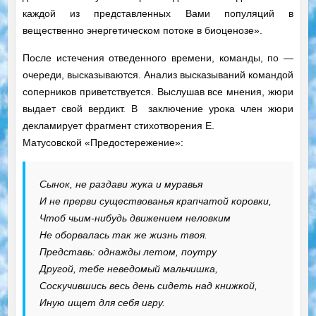
каждой из представленных Вами популяций в
вещественно энергетическом потоке в биоценозе».
После истечения отведенного времени, команды, по —
очереди, высказываются. Анализ высказываний командой
соперников приветствуется. Выслушав все мнения, жюри
выдает свой вердикт. В заключение урока член жюри
декламирует фрагмент стихотворения Е.
Матусовской «Предостережение»:
Сынок, не раздави жука и муравья
И не прерви существованья крапчатой коровки,
Чтоб чьим-нибудь движением неловким
Не оборвалась так же жизнь твоя.
Представь: однажды летом, поутру
Другой, тебе неведомый мальчишка,
Соскучившись весь день сидеть над книжкой,
Иную ищет для себя игру.