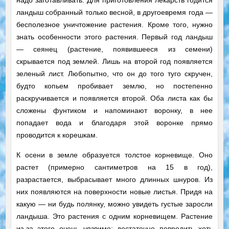
надо заготавливать. Для приготовления лекарств годится
ландыш собранный только весной, в другоевремя года —
бесполезное уничтожение растения. Кроме того, нужно
знать особенности этого растения. Первый год ландыш
— сеянец (растение, появившееся из семени)
скрывается под землей. Лишь на второй год появляется
зеленый лист. Любопытно, что он до того туго скручен,
будто копьем пробивает землю, но постепенно
раскручивается и появляется второй. Оба листа как бы
сложены фунтиком и напоминают воронку, в нее
попадает вода и благодаря этой воронке прямо
проводится к корешкам.
К осени в земле образуется толстое корневище. Оно
растет (примерно сантиметров на 15 в год),
разрастается, выбрасывает много длинных шнуров. Из
них появляются на поверхности новые листья. Придя на
какую — ни будь полянку, можно увидеть густые заросли
ландыша. Это растения с одним корневищем. Растение
из-за этого очень уязвимо: достаточно повредить хоть