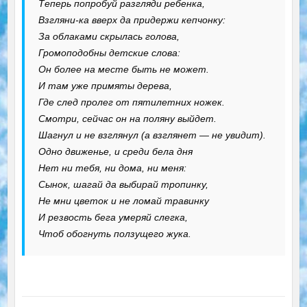
Теперь попробуй разгляди ребенка,
Взгляни-ка вверх да придержи кепчонку:
За облаками скрылась голова,
Громоподобны детские слова:
Он более на месте быть не может.
И там уже примяты дерева,
Где след пролег от пятилетних ножек.
Смотри, сейчас он на поляну выйдет.
Шагнул и не взглянул (а взглянет — не увидит).
Одно движенье, и среди бела дня
Нет ни тебя, ни дома, ни меня:
Сынок, шагай да выбирай тропинку,
Не мни цветок и не ломай травинку
И резвость бега умеряй слегка,
Чтоб обогнуть ползущего жука.