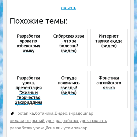
скачать
Похожие темы:
Разработка
Сибирская язва
Интернет
урока по
- что за
тарихи ҳақида
узбекскому
болезнь?
(видео)
языку
(видео)
Разработка
Откуда
Фонетика
урока,
появились
английского
презентация
звезды?
языка
"Жизнь и
(видео)
творчество
Захириддина
Мухаммада
Бабура"
botanika
,
ботаника
,
Видео
,
зирадошлар
оиласи
,
открытый урок
,
разработка урока
,
скачать
разработку урока
,
ўсимлик
,
усимликлар