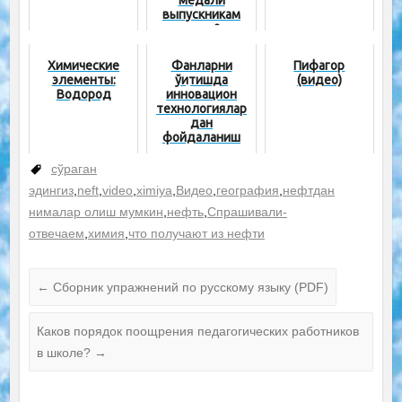
медали
выпускникам
школ?
Химические
Фанларни
Пифагор
элементы:
ўқитишда
(видео)
Водород
инновацион
технологиялар
дан
фойдаланиш
cўраган
эдингиз
,
neft
,
video
,
ximiya
,
Видео
,
география
,
нефтдан
нималар олиш мумкин
,
нефть
,
Спрашивали-
отвечаем
,
химия
,
что получают из нефти
←
Сборник упражнений по русскому языку (PDF)
Каков порядок поощрения педагогических работников
в школе?
→