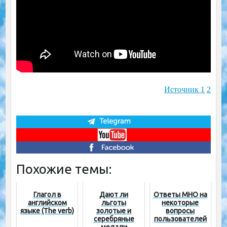
Источник
1
2
Похожие темы:
Глагол в
Дают ли
Ответы МНО на
английском
льготы
некоторые
языке (The verb)
золотые и
вопросы
серебряные
пользователей