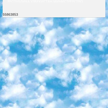
РЕСПУБЛИКА УЗБЕКИСТАН МИНИСТРЕРСТВО ДОШКОЛЬНОГО И ШКОЛЬНОГО ОБРАЗОВАНИЯ КОМАНДА в общеобразовательных учреждениях в 2023-2024 учебном году организация и проведение итоговой государственной аттестации обучающихся о Министра дошкольного и школьного образования Республики Узбекистан от 4 марта 2008 года (постановлением Минюста от 20 марта 2008 года № 1778 государственной регистрации) «Итоговое состояние учащихся общего среднего образования на основании положения об утверждении положения об аттестации общего среднего образования выпускной экзамен студентов в образовательных учреждениях в 2023-2024 учебном году В целях организации и прохождения аттестации приказываю: 1. Следующее: перечень предметов, по которым будет проводиться итоговая государственная аттестация и экзамен формы перевода согласно приложению 1; сертификаты международного образца, оценивающие уровень владения иностранными языками перечень согласно приложению 2; 2. Педагогический при специализированных образовательных учреждениях. научно-практический центр квалификации и международной оценки (Д.Давидова) 2024 г. До 25 марта: задания по предметам, по которым будет проводиться итоговая аттестация разработка и утверждение технических условий; итоговая аттестация на основании разработанного предметного задания разработка вопросов по предметам (устно и письменно), экзамен передача; общеобразовательные средние школы и специальные учебные заведения учащиеся выпускных классов школ и интернатов в агентской системе подготовка базы данных экзаменационных материалов и критериев оценки; перевод базы экзаменационных материалов на все языки обучения подать в Республиканский образовательный центр для изготовления; варианты экзаменов на основе разработанных контрольных материалов пусть будут поставлены задачи формирования. 3. Республиканский образовательный центр (Ш.Худайкулов) до 5 апреля 2024 года. до: база данных предоставленных экзаменационных материалов на все языки обучения перевод и экспертиза; для слепых, слабовидящих, глухих, слабослышащих и умственно отсталых детей учащиеся выпускных классов специализированных школ и школ-интернатов база данных экзаменационных материалов на всех преподаваемых языках подготовка критериев оценки; специализированные школы для умственно отсталых детей и технологии для учащихся выпускных классов школ-интернатов разработка соответствующих рекомендаций и критериев проведения ЕГЭ по естествознанию давать задания. 4. Педагогический при специализированных образовательных учреждениях. Научно-практический центр навыков и международной оценки (Д.Давидова), Республика образовательный центр (Худайкулов Ш.) итоговый государственный аттестационный экзамен ориентирован на творческое и логическое мышление при подготовке базы материалов учитывать введение заданий. 5. Следует отметить, что: сертификат государственного образца о знании общеобразовательного предмета и как минимум национальный уровень B1 по предметам на иностранных языках, указанным в Приложении 2. или международно признанный сертификат эквивалентного уровня студенты, изучающие определенный предмет, освобождаются от экзамена; по соответствующим предметам запланирована итоговая государственная аттестация за день до дня, путем жеребьевки Рабочей группой (в письменной форме по предметам, проводимым в форме) из числа сформированных вариантов выбрано 2 варианта; 2 выбранных варианта экзамена анонсированы на официальном сайте министерства и все выпускники по всей стране на основе этих вариантов проводит итоговую государственную аттестацию. 6. Государственное образование учащихся средних общеобразовательных учреждений. знания в соответствии с квалификационными требованиями, которые необходимо приобрести на основании стандартов итоговый (выпускной) контроль для 9 и 11 классов в целях тестирования Экзамены (далее – экзамены) состоят из предметов, перечисленных в приложении 1. будет сделано. 7. Экзамены пройдут с 26 мая по 15 июня 2024 г. (кроме науки физического воспитания). 8. Физическая для учащихся 9 классов общесредних образовательных учреждений. Экзамены по предмету «Образование, квалификация медицина» 1-6 мая 2024 года. сотрудники перевести под присмотр (с отклонениями в физическом или умственном развитии) специализированная школа для детей, школы-интернаты и со сколиозом школы-интернаты санаторного типа для больных детей исключены). 9. Он был слепым, слабовидящим и имел нарушения опорно-двигательного аппарата. экзамены в специализированных школах и интернатах для детей должны проводиться исходя из требований, предъявляемых к общеобразовательным учреждениям (физкультура кроме науки). 10. Специализированная школа для глухих и слабослышащих детей. и экзамены в интернатах и быть реализован в виде письменного теста по математике. 11. Специальность для умственно отсталых детей. Для 9 класса Родной язык и литературное письмо Государственный язык (язык обучения – узбекский). для неклассов) написано Математическое письмо Письменная/устная история Узбекистана Физическое воспитание практично Итоговый контроль Для 11 класса Написание родного языка и литературы (эссе) Математическое письмо Узбекский язык (обучение на узбекском языке) не посещающее общее среднее образование для учреждений)/Образовательное учреждение выбор письменный и устный Иностранный язык письменный/устный Письменная/устная история Узбекистана *По выбору студента:  Химия  Физика  Основы государственного права  География 10 бесплатных образовательных ресурсов - Мы составили подборку онлайн-проектов с интерактивными упражнениями, видеолекциями и статьями. Они помогут вам обрести новые и освежить старые знания бесплатно. 1. «ИНТУИТ» Старейшая образовательная площадка Рунета. Здесь вы найдёте сотни текстовых и видеокурсов на десятки различных тем — от программирования до психологии. Многие курсы подготовлены российскими университетами и крупными международными компаниями вроде Intel и Microsoft. Самостоятельное обучение бесплатное, но желающие могут оплатить услуги персональных наставников. 2. «Смартия» знакомит с актуальными профессиями и подсказывает, как им обучаться. Выбрав заинтересовавшую вас специальность — SMM-специалист, фотограф, веб-дизайнер или другую, — увидите список необходимых для неё умений. Чтобы вы могли освоить их самостоятельно, для каждого умения площадка отображает подборку ссылок на учебные материалы. Хотя «Смартия» ориентируется на русскоязычную аудиторию, часть контента всё же доступна только на английском. 3. «Лекторий Физтеха» Проект Московского физико-технического института (Физтеха). С его помощью вы можете смотреть онлайн серии лекций, записанные на видео в этом вузе. В числе доступных предметов — физика, биология, химия, информационные технологии и другие. К некоторым лекциям администрация ресурса прилагает готовые конспекты, которые можно скачивать в PDF-формате. 4. ITMOcourses Онлайн-площадка Санкт-Петербургского национального исследовательского университета информационных технологий, механики и оптики (ИТМО). Ресурс предоставляет свободный доступ к курсам, разработанным в этом вузе. Каталог материалов разбит на четыре категории: «Оптические системы и технологии», «Приборостроение и робототехника», «Информационные технологии» и «Биотехнологии». Курсы состоят из видеолекций, интерактивных демонстраций и заданий. 5. «КиберЛенинка» Электронная научная библиотека открытого доступа. Каталог площадки регулярно обрастает текстами статей из различных научных изданий. Сгруппированные по журналам и рубрикам публикации можно читать онлайн или скачивать целиком в PDF-формате. Проект нацелен на популяризацию науки за счёт открытого доступа к качественной информации. 6. «ПостНаука» На этом ресурсе публикуют подборки видеолекций, составленные экспертами из разных отраслей и объединённые общими темами. Среди них, к примеру, есть серии «Биоинформатика и геномика», «Культура средневековой Скандинавии» и Cinema Studies о теории кино. Каждая подборка лекций — логически связанная история, рассказанная экспертом от первого лица. Кроме того, на сайте появляются научно-образовательные статьи и тесты на разные темы. 7. «Newочём» Команда проекта «Newочём» отбирает самые интересные тексты из англоязычных СМИ и переводит те из них, за которые голосуют участники сообщества «ВКонтакте». По большей части это научно-популярные статьи. Редакторы придумывают лишь заголовки, в остальном содержание переводов соответствует оригиналам. Полные тексты можно читать прямо в социальной сети. 8. InternetUrok Онлайн-база материалов по основным дисциплинам школьной программы. Информация на сайте структурирована по классам, предметам и темам (урокам). Каждый урок состоит из видеолекций и конспектов. Есть также интерактивные тренажёры и тесты для закрепления пройденного материала. Даже если вы давно окончили школу, возможность повторить программу старших классов всегда может пригодиться. 9. Edutainme Ещё один ресурс об образовании. В отличие от Newtonew, как мне кажется, Edutainme больше ориентируется на представителей индустрии: педагогов, предпринимателей, разработчиков образовательных проектов. Но и любой, кто просто стремится к саморазвитию, найдёт на сайте много полезного и интересного для себя. Например, информацию о новых курсах и образовательных сервисах. 10. Newtonew Онлайн-медиа об образовании и обучении в широком смысле. Авторы Newtonew пишут об инструментах, заведениях, тактиках и стратегиях, которые помогают учить других и получать новые знания самостоятельно. На этой площадке вы найдёте новости, обзоры, аналитические мате
55863853