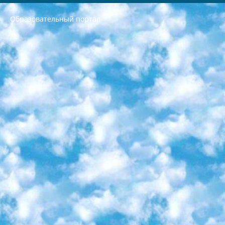
Образовательный портал
РЕСПУБЛИКА УЗБЕКИСТАН МИНИСТРЕРСТВО ДОШКОЛЬНОГО И ШКОЛЬНОГО ОБРАЗОВАНИЯ КОМАНДА в общеобразовательных учреждениях в 2023-2024 учебном году организация и проведение итоговой государственной аттестации обучающихся о Министра дошкольного и школьного образования Республики Узбекистан от 4 марта 2008 года (постановлением Минюста от 20 марта 2008 года № 1778 государственной регистрации) «Итоговое состояние учащихся общего среднего образования на основании положения об утверждении положения об аттестации общего среднего образования выпускной экзамен студентов в образовательных учреждениях в 2023-2024 учебном году В целях организации и прохождения аттестации приказываю: 1. Следующее: перечень предметов, по которым будет проводиться итоговая государственная аттестация и экзамен формы перевода согласно приложению 1; сертификаты международного образца, оценивающие уровень владения иностранными языками перечень согласно приложению 2; 2. Педагогический при специализированных образовательных учреждениях. научно-практический центр квалификации и международной оценки (Д.Давидова) 2024 г. До 25 марта: задания по предметам, по которым будет проводиться итоговая аттестация разработка и утверждение технических условий; итоговая аттестация на основании разработанного предметного задания разработка вопросов по предметам (устно и письменно), экзамен передача; общеобразовательные средние школы и специальные учебные заведения учащиеся выпускных классов школ и интернатов в агентской системе подготовка базы данных экзаменационных материалов и критериев оценки; перевод базы экзаменационных материалов на все языки обучения подать в Республиканский образовательный центр для изготовления; варианты экзаменов на основе разработанных контрольных материалов пусть будут поставлены задачи формирования. 3. Республиканский образовательный центр (Ш.Худайкулов) до 5 апреля 2024 года. до: база данных предоставленных экзаменационных материалов на все языки обучения перевод и экспертиза; для слепых, слабовидящих, глухих, слабослышащих и умственно отсталых детей учащиеся выпускных классов специализированных школ и школ-интернатов база данных экзаменационных материалов на всех преподаваемых языках подготовка критериев оценки; специализированные школы для умственно отсталых детей и технологии для учащихся выпускных классов школ-интернатов разработка соответствующих рекомендаций и критериев проведения ЕГЭ по естествознанию давать задания. 4. Педагогический при специализированных образовательных учреждениях. Научно-практический центр навыков и международной оценки (Д.Давидова), Республика образовательный центр (Худайкулов Ш.) итоговый государственный аттестационный экзамен ориентирован на творческое и логическое мышление при подготовке базы материалов учитывать введение заданий. 5. Следует отметить, что: сертификат государственного образца о знании общеобразовательного предмета и как минимум национальный уровень B1 по предметам на иностранных языках, указанным в Приложении 2. или международно признанный сертификат эквивалентного уровня студенты, изучающие определенный предмет, освобождаются от экзамена; по соответствующим предметам запланирована итоговая государственная аттестация за день до дня, путем жеребьевки Рабочей группой (в письменной форме по предметам, проводимым в форме) из числа сформированных вариантов выбрано 2 варианта; 2 выбранных варианта экзамена анонсированы на официальном сайте министерства и все выпускники по всей стране на основе этих вариантов проводит итоговую государственную аттестацию. 6. Государственное образование учащихся средних общеобразовательных учреждений. знания в соответствии с квалификационными требованиями, которые необходимо приобрести на основании стандартов итоговый (выпускной) контроль для 9 и 11 классов в целях тестирования Экзамены (далее – экзамены) состоят из предметов, перечисленных в приложении 1. будет сделано. 7. Экзамены пройдут с 26 мая по 15 июня 2024 г. (кроме науки физического воспитания). 8. Физическая для учащихся 9 классов общесредних образовательных учреждений. Экзамены по предмету «Образование, квалификация медицина» 1-6 мая 2024 года. сотрудники перевести под присмотр (с отклонениями в физическом или умственном развитии) специализированная школа для детей, школы-интернаты и со сколиозом школы-интернаты санаторного типа для больных детей исключены). 9. Он был слепым, слабовидящим и имел нарушения опорно-двигательного аппарата. экзамены в специализированных школах и интернатах для детей должны проводиться исходя из требований, предъявляемых к общеобразовательным учреждениям (физкультура кроме науки). 10. Специализированная школа для глухих и слабослышащих детей. и экзамены в интернатах и быть реализован в виде письменного теста по математике. 11. Специальность для умственно отсталых детей. Для 9 класса Родной язык и литературное письмо Государственный язык (язык обучения – узбекский). для неклассов) написано Математическое письмо Письменная/устная история Узбекистана Физическое воспитание практично Итоговый контроль Для 11 класса Написание родного языка и литературы (эссе) Математическое письмо Узбекский язык (обучение на узбекском языке) не посещающее общее среднее образование для учреждений)/Образовательное учреждение выбор письменный и устный Иностранный язык письменный/устный Письменная/устная история Узбекистана *По выбору студента:  Химия  Физика  Основы государственного права  География 10 бесплатных образовательных ресурсов - Мы составили подборку онлайн-проектов с интерактивными упражнениями, видеолекциями и статьями. Они помогут вам обрести новые и освежить старые знания бесплатно. 1. «ИНТУИТ» Старейшая образовательная площадка Рунета. Здесь вы найдёте сотни текстовых и видеокурсов на десятки различных тем — от программирования до психологии. Многие курсы подготовлены российскими университетами и крупными международными компаниями вроде Intel и Microsoft. Самостоятельное обучение бесплатное, но желающие могут оплатить услуги персональных наставников. 2. «Смартия» знакомит с актуальными профессиями и подсказывает, как им обучаться. Выбрав заинтересовавшую вас специальность — SMM-специалист, фотограф, веб-дизайнер или другую, — увидите список необходимых для неё умений. Чтобы вы могли освоить их самостоятельно, для каждого умения площадка отображает подборку ссылок на учебные материалы. Хотя «Смартия» ориентируется на русскоязычную аудиторию, часть контента всё же доступна только на английском. 3. «Лекторий Физтеха» Проект Московского физико-технического института (Физтеха). С его помощью вы можете смотреть онлайн серии лекций, записанные на видео в этом вузе. В числе доступных предметов — физика, биология, химия, информационные технологии и другие. К некоторым лекциям администрация ресурса прилагает готовые конспекты, которые можно скачивать в PDF-формате. 4. ITMOcourses Онлайн-площадка Санкт-Петербургского национального исследовательского университета информационных технологий, механики и оптики (ИТМО). Ресурс предоставляет свободный доступ к курсам, разработанным в этом вузе. Каталог материалов разбит на четыре категории: «Оптические системы и технологии», «Приборостроение и робототехника», «Информационные технологии» и «Биотехнологии». Курсы состоят из видеолекций, интерактивных демонстраций и заданий. 5. «КиберЛенинка» Электронная научная библиотека открытого доступа. Каталог площадки регулярно обрастает текстами статей из различных научных изданий. Сгруппированные по журналам и рубрикам публикации можно читать онлайн или скачивать целиком в PDF-формате. Проект нацелен на популяризацию науки за счёт открытого доступа к качественной информации. 6. «ПостНаука» На этом ресурсе публикуют подборки видеолекций, составленные экспертами из разных отраслей и объединённые общими темами. Среди них, к примеру, есть серии «Биоинформатика и геномика», «Культура средневековой Скандинавии» и Cinema Studies о теории кино. Каждая подборка лекций — логически связанная история, рассказанная экспертом от первого лица. Кроме того, на сайте появляются научно-образовательные статьи и тесты на разные темы. 7. «Newочём» Команда проекта «Newочём» отбирает самые интересные тексты из англоязычных СМИ и переводит те из них, за которые голосуют участники сообщества «ВКонтакте». По большей части это научно-популярные статьи. Редакторы придумывают лишь заголовки, в остальном содержание переводов соответствует оригиналам. Полные тексты можно читать прямо в социальной сети. 8. InternetUrok Онлайн-база материалов по основным дисциплинам школьной программы. Информация на сайте структурирована по классам, предметам и темам (урокам). Каждый урок состоит из видеолекций и конспектов. Есть также интерактивные тренажёры и тесты для закрепления пройденного материала. Даже если вы давно окончили школу, возможность повторить программу старших классов всегда может пригодиться. 9. Edutainme Ещё один ресурс об образовании. В отличие от Newtonew, как мне кажется, Edutainme больше ориентируется на представителей индустрии: педагогов, предпринимателей, разработчиков образовательных проектов. Но и любой, кто просто стремится к саморазвитию, найдёт на сайте много полезного и интересного для себя. Например, информацию о новых курсах и образовательных сервисах. 10. Newtonew Онлайн-медиа об образовании и обучении в широком смысле. Авторы Newtonew пишут об инструментах, заведениях, тактиках и стратегиях, которые помогают учить других и получать новые знания самостоятельно. На этой площадке вы найдёте новости, обзоры, аналитические мат