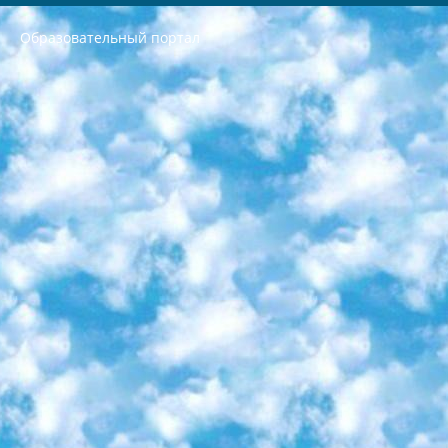
Образовательный портал
РЕСПУБЛИКА УЗБЕКИСТАН МИНИСТРЕРСТВО ДОШКОЛЬНОГО И ШКОЛЬНОГО ОБРАЗОВАНИЯ КОМАНДА в общеобразовательных учреждениях в 2023-2024 учебном году организация и проведение итоговой государственной аттестации обучающихся о Министра дошкольного и школьного образования Республики Узбекистан от 4 марта 2008 года (постановлением Минюста от 20 марта 2008 года № 1778 государственной регистрации) «Итоговое состояние учащихся общего среднего образования на основании положения об утверждении положения об аттестации общего среднего образования выпускной экзамен студентов в образовательных учреждениях в 2023-2024 учебном году В целях организации и прохождения аттестации приказываю: 1. Следующее: перечень предметов, по которым будет проводиться итоговая государственная аттестация и экзамен формы перевода согласно приложению 1; сертификаты международного образца, оценивающие уровень владения иностранными языками перечень согласно приложению 2; 2. Педагогический при специализированных образовательных учреждениях. научно-практический центр квалификации и международной оценки (Д.Давидова) 2024 г. До 25 марта: задания по предметам, по которым будет проводиться итоговая аттестация разработка и утверждение технических условий; итоговая аттестация на основании разработанного предметного задания разработка вопросов по предметам (устно и письменно), экзамен передача; общеобразовательные средние школы и специальные учебные заведения учащиеся выпускных классов школ и интернатов в агентской системе подготовка базы данных экзаменационных материалов и критериев оценки; перевод базы экзаменационных материалов на все языки обучения подать в Республиканский образовательный центр для изготовления; варианты экзаменов на основе разработанных контрольных материалов пусть будут поставлены задачи формирования. 3. Республиканский образовательный центр (Ш.Худайкулов) до 5 апреля 2024 года. до: база данных предоставленных экзаменационных материалов на все языки обучения перевод и экспертиза; для слепых, слабовидящих, глухих, слабослышащих и умственно отсталых детей учащиеся выпускных классов специализированных школ и школ-интернатов база данных экзаменационных материалов на всех преподаваемых языках подготовка критериев оценки; специализированные школы для умственно отсталых детей и технологии для учащихся выпускных классов школ-интернатов разработка соответствующих рекомендаций и критериев проведения ЕГЭ по естествознанию давать задания. 4. Педагогический при специализированных образовательных учреждениях. Научно-практический центр навыков и международной оценки (Д.Давидова), Республика образовательный центр (Худайкулов Ш.) итоговый государственный аттестационный экзамен ориентирован на творческое и логическое мышление при подготовке базы материалов учитывать введение заданий. 5. Следует отметить, что: сертификат государственного образца о знании общеобразовательного предмета и как минимум национальный уровень B1 по предметам на иностранных языках, указанным в Приложении 2. или международно признанный сертификат эквивалентного уровня студенты, изучающие определенный предмет, освобождаются от экзамена; по соответствующим предметам запланирована итоговая государственная аттестация за день до дня, путем жеребьевки Рабочей группой (в письменной форме по предметам, проводимым в форме) из числа сформированных вариантов выбрано 2 варианта; 2 выбранных варианта экзамена анонсированы на официальном сайте министерства и все выпускники по всей стране на основе этих вариантов проводит итоговую государственную аттестацию. 6. Государственное образование учащихся средних общеобразовательных учреждений. знания в соответствии с квалификационными требованиями, которые необходимо приобрести на основании стандартов итоговый (выпускной) контроль для 9 и 11 классов в целях тестирования Экзамены (далее – экзамены) состоят из предметов, перечисленных в приложении 1. будет сделано. 7. Экзамены пройдут с 26 мая по 15 июня 2024 г. (кроме науки физического воспитания). 8. Физическая для учащихся 9 классов общесредних образовательных учреждений. Экзамены по предмету «Образование, квалификация медицина» 1-6 мая 2024 года. сотрудники перевести под присмотр (с отклонениями в физическом или умственном развитии) специализированная школа для детей, школы-интернаты и со сколиозом школы-интернаты санаторного типа для больных детей исключены). 9. Он был слепым, слабовидящим и имел нарушения опорно-двигательного аппарата. экзамены в специализированных школах и интернатах для детей должны проводиться исходя из требований, предъявляемых к общеобразовательным учреждениям (физкультура кроме науки). 10. Специализированная школа для глухих и слабослышащих детей. и экзамены в интернатах и быть реализован в виде письменного теста по математике. 11. Специальность для умственно отсталых детей. Для 9 класса Родной язык и литературное письмо Государственный язык (язык обучения – узбекский). для неклассов) написано Математическое письмо Письменная/устная история Узбекистана Физическое воспитание практично Итоговый контроль Для 11 класса Написание родного языка и литературы (эссе) Математическое письмо Узбекский язык (обучение на узбекском языке) не посещающее общее среднее образование для учреждений)/Образовательное учреждение выбор письменный и устный Иностранный язык письменный/устный Письменная/устная история Узбекистана *По выбору студента:  Химия  Физика  Основы государственного права  География 10 бесплатных образовательных ресурсов - Мы составили подборку онлайн-проектов с интерактивными упражнениями, видеолекциями и статьями. Они помогут вам обрести новые и освежить старые знания бесплатно. 1. «ИНТУИТ» Старейшая образовательная площадка Рунета. Здесь вы найдёте сотни текстовых и видеокурсов на десятки различных тем — от программирования до психологии. Многие курсы подготовлены российскими университетами и крупными международными компаниями вроде Intel и Microsoft. Самостоятельное обучение бесплатное, но желающие могут оплатить услуги персональных наставников. 2. «Смартия» знакомит с актуальными профессиями и подсказывает, как им обучаться. Выбрав заинтересовавшую вас специальность — SMM-специалист, фотограф, веб-дизайнер или другую, — увидите список необходимых для неё умений. Чтобы вы могли освоить их самостоятельно, для каждого умения площадка отображает подборку ссылок на учебные материалы. Хотя «Смартия» ориентируется на русскоязычную аудиторию, часть контента всё же доступна только на английском. 3. «Лекторий Физтеха» Проект Московского физико-технического института (Физтеха). С его помощью вы можете смотреть онлайн серии лекций, записанные на видео в этом вузе. В числе доступных предметов — физика, биология, химия, информационные технологии и другие. К некоторым лекциям администрация ресурса прилагает готовые конспекты, которые можно скачивать в PDF-формате. 4. ITMOcourses Онлайн-площадка Санкт-Петербургского национального исследовательского университета информационных технологий, механики и оптики (ИТМО). Ресурс предоставляет свободный доступ к курсам, разработанным в этом вузе. Каталог материалов разбит на четыре категории: «Оптические системы и технологии», «Приборостроение и робототехника», «Информационные технологии» и «Биотехнологии». Курсы состоят из видеолекций, интерактивных демонстраций и заданий. 5. «КиберЛенинка» Электронная научная библиотека открытого доступа. Каталог площадки регулярно обрастает текстами статей из различных научных изданий. Сгруппированные по журналам и рубрикам публикации можно читать онлайн или скачивать целиком в PDF-формате. Проект нацелен на популяризацию науки за счёт открытого доступа к качественной информации. 6. «ПостНаука» На этом ресурсе публикуют подборки видеолекций, составленные экспертами из разных отраслей и объединённые общими темами. Среди них, к примеру, есть серии «Биоинформатика и геномика», «Культура средневековой Скандинавии» и Cinema Studies о теории кино. Каждая подборка лекций — логически связанная история, рассказанная экспертом от первого лица. Кроме того, на сайте появляются научно-образовательные статьи и тесты на разные темы. 7. «Newочём» Команда проекта «Newочём» отбирает самые интересные тексты из англоязычных СМИ и переводит те из них, за которые голосуют участники сообщества «ВКонтакте». По большей части это научно-популярные статьи. Редакторы придумывают лишь заголовки, в остальном содержание переводов соответствует оригиналам. Полные тексты можно читать прямо в социальной сети. 8. InternetUrok Онлайн-база материалов по основным дисциплинам школьной программы. Информация на сайте структурирована по классам, предметам и темам (урокам). Каждый урок состоит из видеолекций и конспектов. Есть также интерактивные тренажёры и тесты для закрепления пройденного материала. Даже если вы давно окончили школу, возможность повторить программу старших классов всегда может пригодиться. 9. Edutainme Ещё один ресурс об образовании. В отличие от Newtonew, как мне кажется, Edutainme больше ориентируется на представителей индустрии: педагогов, предпринимателей, разработчиков образовательных проектов. Но и любой, кто просто стремится к саморазвитию, найдёт на сайте много полезного и интересного для себя. Например, информацию о новых курсах и образовательных сервисах. 10. Newtonew Онлайн-медиа об образовании и обучении в широком смысле. Авторы Newtonew пишут об инструментах, заведениях, тактиках и стратегиях, которые помогают учить других и получать новые знания самостоятельно. На этой площадке вы найдёте новости, обзоры, аналитические мат