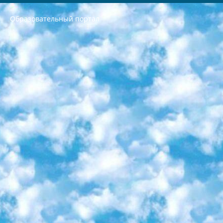
Образовательный портал
РЕСПУБЛИКА УЗБЕКИСТАН МИНИСТРЕРСТВО ДОШКОЛЬНОГО И ШКОЛЬНОГО ОБРАЗОВАНИЯ КОМАНДА в общеобразовательных учреждениях в 2023-2024 учебном году организация и проведение итоговой государственной аттестации обучающихся о Министра дошкольного и школьного образования Республики Узбекистан от 4 марта 2008 года (постановлением Минюста от 20 марта 2008 года № 1778 государственной регистрации) «Итоговое состояние учащихся общего среднего образования на основании положения об утверждении положения об аттестации общего среднего образования выпускной экзамен студентов в образовательных учреждениях в 2023-2024 учебном году В целях организации и прохождения аттестации приказываю: 1. Следующее: перечень предметов, по которым будет проводиться итоговая государственная аттестация и экзамен формы перевода согласно приложению 1; сертификаты международного образца, оценивающие уровень владения иностранными языками перечень согласно приложению 2; 2. Педагогический при специализированных образовательных учреждениях. научно-практический центр квалификации и международной оценки (Д.Давидова) 2024 г. До 25 марта: задания по предметам, по которым будет проводиться итоговая аттестация разработка и утверждение технических условий; итоговая аттестация на основании разработанного предметного задания разработка вопросов по предметам (устно и письменно), экзамен передача; общеобразовательные средние школы и специальные учебные заведения учащиеся выпускных классов школ и интернатов в агентской системе подготовка базы данных экзаменационных материалов и критериев оценки; перевод базы экзаменационных материалов на все языки обучения подать в Республиканский образовательный центр для изготовления; варианты экзаменов на основе разработанных контрольных материалов пусть будут поставлены задачи формирования. 3. Республиканский образовательный центр (Ш.Худайкулов) до 5 апреля 2024 года. до: база данных предоставленных экзаменационных материалов на все языки обучения перевод и экспертиза; для слепых, слабовидящих, глухих, слабослышащих и умственно отсталых детей учащиеся выпускных классов специализированных школ и школ-интернатов база данных экзаменационных материалов на всех преподаваемых языках подготовка критериев оценки; специализированные школы для умственно отсталых детей и технологии для учащихся выпускных классов школ-интернатов разработка соответствующих рекомендаций и критериев проведения ЕГЭ по естествознанию давать задания. 4. Педагогический при специализированных образовательных учреждениях. Научно-практический центр навыков и международной оценки (Д.Давидова), Республика образовательный центр (Худайкулов Ш.) итоговый государственный аттестационный экзамен ориентирован на творческое и логическое мышление при подготовке базы материалов учитывать введение заданий. 5. Следует отметить, что: сертификат государственного образца о знании общеобразовательного предмета и как минимум национальный уровень B1 по предметам на иностранных языках, указанным в Приложении 2. или международно признанный сертификат эквивалентного уровня студенты, изучающие определенный предмет, освобождаются от экзамена; по соответствующим предметам запланирована итоговая государственная аттестация за день до дня, путем жеребьевки Рабочей группой (в письменной форме по предметам, проводимым в форме) из числа сформированных вариантов выбрано 2 варианта; 2 выбранных варианта экзамена анонсированы на официальном сайте министерства и все выпускники по всей стране на основе этих вариантов проводит итоговую государственную аттестацию. 6. Государственное образование учащихся средних общеобразовательных учреждений. знания в соответствии с квалификационными требованиями, которые необходимо приобрести на основании стандартов итоговый (выпускной) контроль для 9 и 11 классов в целях тестирования Экзамены (далее – экзамены) состоят из предметов, перечисленных в приложении 1. будет сделано. 7. Экзамены пройдут с 26 мая по 15 июня 2024 г. (кроме науки физического воспитания). 8. Физическая для учащихся 9 классов общесредних образовательных учреждений. Экзамены по предмету «Образование, квалификация медицина» 1-6 мая 2024 года. сотрудники перевести под присмотр (с отклонениями в физическом или умственном развитии) специализированная школа для детей, школы-интернаты и со сколиозом школы-интернаты санаторного типа для больных детей исключены). 9. Он был слепым, слабовидящим и имел нарушения опорно-двигательного аппарата. экзамены в специализированных школах и интернатах для детей должны проводиться исходя из требований, предъявляемых к общеобразовательным учреждениям (физкультура кроме науки). 10. Специализированная школа для глухих и слабослышащих детей. и экзамены в интернатах и быть реализован в виде письменного теста по математике. 11. Специальность для умственно отсталых детей. Для 9 класса Родной язык и литературное письмо Государственный язык (язык обучения – узбекский). для неклассов) написано Математическое письмо Письменная/устная история Узбекистана Физическое воспитание практично Итоговый контроль Для 11 класса Написание родного языка и литературы (эссе) Математическое письмо Узбекский язык (обучение на узбекском языке) не посещающее общее среднее образование для учреждений)/Образовательное учреждение выбор письменный и устный Иностранный язык письменный/устный Письменная/устная история Узбекистана *По выбору студента:  Химия  Физика  Основы государственного права  География 10 бесплатных образовательных ресурсов - Мы составили подборку онлайн-проектов с интерактивными упражнениями, видеолекциями и статьями. Они помогут вам обрести новые и освежить старые знания бесплатно. 1. «ИНТУИТ» Старейшая образовательная площадка Рунета. Здесь вы найдёте сотни текстовых и видеокурсов на десятки различных тем — от программирования до психологии. Многие курсы подготовлены российскими университетами и крупными международными компаниями вроде Intel и Microsoft. Самостоятельное обучение бесплатное, но желающие могут оплатить услуги персональных наставников. 2. «Смартия» знакомит с актуальными профессиями и подсказывает, как им обучаться. Выбрав заинтересовавшую вас специальность — SMM-специалист, фотограф, веб-дизайнер или другую, — увидите список необходимых для неё умений. Чтобы вы могли освоить их самостоятельно, для каждого умения площадка отображает подборку ссылок на учебные материалы. Хотя «Смартия» ориентируется на русскоязычную аудиторию, часть контента всё же доступна только на английском. 3. «Лекторий Физтеха» Проект Московского физико-технического института (Физтеха). С его помощью вы можете смотреть онлайн серии лекций, записанные на видео в этом вузе. В числе доступных предметов — физика, биология, химия, информационные технологии и другие. К некоторым лекциям администрация ресурса прилагает готовые конспекты, которые можно скачивать в PDF-формате. 4. ITMOcourses Онлайн-площадка Санкт-Петербургского национального исследовательского университета информационных технологий, механики и оптики (ИТМО). Ресурс предоставляет свободный доступ к курсам, разработанным в этом вузе. Каталог материалов разбит на четыре категории: «Оптические системы и технологии», «Приборостроение и робототехника», «Информационные технологии» и «Биотехнологии». Курсы состоят из видеолекций, интерактивных демонстраций и заданий. 5. «КиберЛенинка» Электронная научная библиотека открытого доступа. Каталог площадки регулярно обрастает текстами статей из различных научных изданий. Сгруппированные по журналам и рубрикам публикации можно читать онлайн или скачивать целиком в PDF-формате. Проект нацелен на популяризацию науки за счёт открытого доступа к качественной информации. 6. «ПостНаука» На этом ресурсе публикуют подборки видеолекций, составленные экспертами из разных отраслей и объединённые общими темами. Среди них, к примеру, есть серии «Биоинформатика и геномика», «Культура средневековой Скандинавии» и Cinema Studies о теории кино. Каждая подборка лекций — логически связанная история, рассказанная экспертом от первого лица. Кроме того, на сайте появляются научно-образовательные статьи и тесты на разные темы. 7. «Newочём» Команда проекта «Newочём» отбирает самые интересные тексты из англоязычных СМИ и переводит те из них, за которые голосуют участники сообщества «ВКонтакте». По большей части это научно-популярные статьи. Редакторы придумывают лишь заголовки, в остальном содержание переводов соответствует оригиналам. Полные тексты можно читать прямо в социальной сети. 8. InternetUrok Онлайн-база материалов по основным дисциплинам школьной программы. Информация на сайте структурирована по классам, предметам и темам (урокам). Каждый урок состоит из видеолекций и конспектов. Есть также интерактивные тренажёры и тесты для закрепления пройденного материала. Даже если вы давно окончили школу, возможность повторить программу старших классов всегда может пригодиться. 9. Edutainme Ещё один ресурс об образовании. В отличие от Newtonew, как мне кажется, Edutainme больше ориентируется на представителей индустрии: педагогов, предпринимателей, разработчиков образовательных проектов. Но и любой, кто просто стремится к саморазвитию, найдёт на сайте много полезного и интересного для себя. Например, информацию о новых курсах и образовательных сервисах. 10. Newtonew Онлайн-медиа об образовании и обучении в широком смысле. Авторы Newtonew пишут об инструментах, заведениях, тактиках и стратегиях, которые помогают учить других и получать новые знания самостоятельно. На этой площадке вы найдёте новости, обзоры, аналитические мат