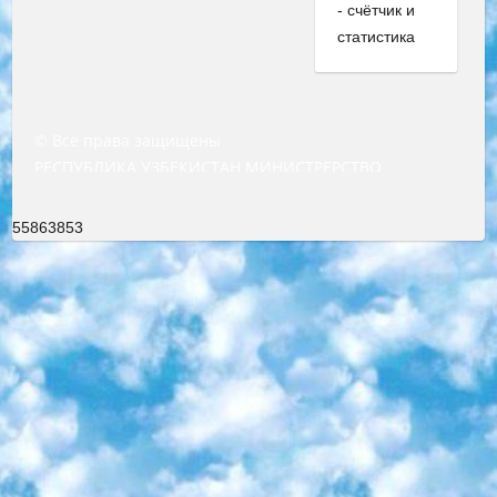
© Все права защищены
РЕСПУБЛИКА УЗБЕКИСТАН МИНИСТРЕРСТВО ДОШКОЛЬНОГО И ШКОЛЬНОГО ОБРАЗОВАНИЯ КОМАНДА в общеобразовательных учреждениях в 2023-2024 учебном году организация и проведение итоговой государственной аттестации обучающихся о Министра дошкольного и школьного образования Республики Узбекистан от 4 марта 2008 года (постановлением Минюста от 20 марта 2008 года № 1778 государственной регистрации) «Итоговое состояние учащихся общего среднего образования на основании положения об утверждении положения об аттестации общего среднего образования выпускной экзамен студентов в образовательных учреждениях в 2023-2024 учебном году В целях организации и прохождения аттестации приказываю: 1. Следующее: перечень предметов, по которым будет проводиться итоговая государственная аттестация и экзамен формы перевода согласно приложению 1; сертификаты международного образца, оценивающие уровень владения иностранными языками перечень согласно приложению 2; 2. Педагогический при специализированных образовательных учреждениях. научно-практический центр квалификации и международной оценки (Д.Давидова) 2024 г. До 25 марта: задания по предметам, по которым будет проводиться итоговая аттестация разработка и утверждение технических условий; итоговая аттестация на основании разработанного предметного задания разработка вопросов по предметам (устно и письменно), экзамен передача; общеобразовательные средние школы и специальные учебные заведения учащиеся выпускных классов школ и интернатов в агентской системе подготовка базы данных экзаменационных материалов и критериев оценки; перевод базы экзаменационных материалов на все языки обучения подать в Республиканский образовательный центр для изготовления; варианты экзаменов на основе разработанных контрольных материалов пусть будут поставлены задачи формирования. 3. Республиканский образовательный центр (Ш.Худайкулов) до 5 апреля 2024 года. до: база данных предоставленных экзаменационных материалов на все языки обучения перевод и экспертиза; для слепых, слабовидящих, глухих, слабослышащих и умственно отсталых детей учащиеся выпускных классов специализированных школ и школ-интернатов база данных экзаменационных материалов на всех преподаваемых языках подготовка критериев оценки; специализированные школы для умственно отсталых детей и технологии для учащихся выпускных классов школ-интернатов разработка соответствующих рекомендаций и критериев проведения ЕГЭ по естествознанию давать задания. 4. Педагогический при специализированных образовательных учреждениях. Научно-практический центр навыков и международной оценки (Д.Давидова), Республика образовательный центр (Худайкулов Ш.) итоговый государственный аттестационный экзамен ориентирован на творческое и логическое мышление при подготовке базы материалов учитывать введение заданий. 5. Следует отметить, что: сертификат государственного образца о знании общеобразовательного предмета и как минимум национальный уровень B1 по предметам на иностранных языках, указанным в Приложении 2. или международно признанный сертификат эквивалентного уровня студенты, изучающие определенный предмет, освобождаются от экзамена; по соответствующим предметам запланирована итоговая государственная аттестация за день до дня, путем жеребьевки Рабочей группой (в письменной форме по предметам, проводимым в форме) из числа сформированных вариантов выбрано 2 варианта; 2 выбранных варианта экзамена анонсированы на официальном сайте министерства и все выпускники по всей стране на основе этих вариантов проводит итоговую государственную аттестацию. 6. Государственное образование учащихся средних общеобразовательных учреждений. знания в соответствии с квалификационными требованиями, которые необходимо приобрести на основании стандартов итоговый (выпускной) контроль для 9 и 11 классов в целях тестирования Экзамены (далее – экзамены) состоят из предметов, перечисленных в приложении 1. будет сделано. 7. Экзамены пройдут с 26 мая по 15 июня 2024 г. (кроме науки физического воспитания). 8. Физическая для учащихся 9 классов общесредних образовательных учреждений. Экзамены по предмету «Образование, квалификация медицина» 1-6 мая 2024 года. сотрудники перевести под присмотр (с отклонениями в физическом или умственном развитии) специализированная школа для детей, школы-интернаты и со сколиозом школы-интернаты санаторного типа для больных детей исключены). 9. Он был слепым, слабовидящим и имел нарушения опорно-двигательного аппарата. экзамены в специализированных школах и интернатах для детей должны проводиться исходя из требований, предъявляемых к общеобразовательным учреждениям (физкультура кроме науки). 10. Специализированная школа для глухих и слабослышащих детей. и экзамены в интернатах и быть реализован в виде письменного теста по математике. 11. Специальность для умственно отсталых детей. Для 9 класса Родной язык и литературное письмо Государственный язык (язык обучения – узбекский). для неклассов) написано Математическое письмо Письменная/устная история Узбекистана Физическое воспитание практично Итоговый контроль Для 11 класса Написание родного языка и литературы (эссе) Математическое письмо Узбекский язык (обучение на узбекском языке) не посещающее общее среднее образование для учреждений)/Образовательное учреждение выбор письменный и устный Иностранный язык письменный/устный Письменная/устная история Узбекистана *По выбору студента:  Химия  Физика  Основы государственного права  География 10 бесплатных образовательных ресурсов - Мы составили подборку онлайн-проектов с интерактивными упражнениями, видеолекциями и статьями. Они помогут вам обрести новые и освежить старые знания бесплатно. 1. «ИНТУИТ» Старейшая образовательная площадка Рунета. Здесь вы найдёте сотни текстовых и видеокурсов на десятки различных тем — от программирования до психологии. Многие курсы подготовлены российскими университетами и крупными международными компаниями вроде Intel и Microsoft. Самостоятельное обучение бесплатное, но желающие могут оплатить услуги персональных наставников. 2. «Смартия» знакомит с актуальными профессиями и подсказывает, как им обучаться. Выбрав заинтересовавшую вас специальность — SMM-специалист, фотограф, веб-дизайнер или другую, — увидите список необходимых для неё умений. Чтобы вы могли освоить их самостоятельно, для каждого умения площадка отображает подборку ссылок на учебные материалы. Хотя «Смартия» ориентируется на русскоязычную аудиторию, часть контента всё же доступна только на английском. 3. «Лекторий Физтеха» Проект Московского физико-технического института (Физтеха). С его помощью вы можете смотреть онлайн серии лекций, записанные на видео в этом вузе. В числе доступных предметов — физика, биология, химия, информационные технологии и другие. К некоторым лекциям администрация ресурса прилагает готовые конспекты, которые можно скачивать в PDF-формате. 4. ITMOcourses Онлайн-площадка Санкт-Петербургского национального исследовательского университета информационных технологий, механики и оптики (ИТМО). Ресурс предоставляет свободный доступ к курсам, разработанным в этом вузе. Каталог материалов разбит на четыре категории: «Оптические системы и технологии», «Приборостроение и робототехника», «Информационные технологии» и «Биотехнологии». Курсы состоят из видеолекций, интерактивных демонстраций и заданий. 5. «КиберЛенинка» Электронная научная библиотека открытого доступа. Каталог площадки регулярно обрастает текстами статей из различных научных изданий. Сгруппированные по журналам и рубрикам публикации можно читать онлайн или скачивать целиком в PDF-формате. Проект нацелен на популяризацию науки за счёт открытого доступа к качественной информации. 6. «ПостНаука» На этом ресурсе публикуют подборки видеолекций, составленные экспертами из разных отраслей и объединённые общими темами. Среди них, к примеру, есть серии «Биоинформатика и геномика», «Культура средневековой Скандинавии» и Cinema Studies о теории кино. Каждая подборка лекций — логически связанная история, рассказанная экспертом от первого лица. Кроме того, на сайте появляются научно-образовательные статьи и тесты на разные темы. 7. «Newочём» Команда проекта «Newочём» отбирает самые интересные тексты из англоязычных СМИ и переводит те из них, за которые голосуют участники сообщества «ВКонтакте». По большей части это научно-популярные статьи. Редакторы придумывают лишь заголовки, в остальном содержание переводов соответствует оригиналам. Полные тексты можно читать прямо в социальной сети. 8. InternetUrok Онлайн-база материалов по основным дисциплинам школьной программы. Информация на сайте структурирована по классам, предметам и темам (урокам). Каждый урок состоит из видеолекций и конспектов. Есть также интерактивные тренажёры и тесты для закрепления пройденного материала. Даже если вы давно окончили школу, возможность повторить программу старших классов всегда может пригодиться. 9. Edutainme Ещё один ресурс об образовании. В отличие от Newtonew, как мне кажется, Edutainme больше ориентируется на представителей индустрии: педагогов, предпринимателей, разработчиков образовательных проектов. Но и любой, кто просто стремится к саморазвитию, найдёт на сайте много полезного и интересного для себя. Например, информацию о новых курсах и образовательных сервисах. 10. Newtonew Онлайн-медиа об образовании и обучении в широком смысле. Авторы Newtonew пишут об инструментах, заведениях, тактиках и стратегиях, которые помогают учить других и получать новые знания самостоятельно. На этой площадке вы найдёте новости, обзоры, аналитические мате
55863853