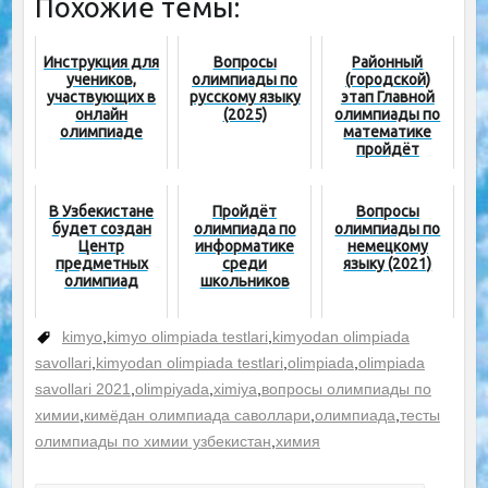
Похожие темы:
Инструкция для
Вопросы
Районный
учеников,
олимпиады по
(городской)
участвующих в
русскому языку
этап Главной
онлайн
(2025)
олимпиады по
олимпиаде
математике
пройдёт
повторно
В Узбекистане
Пройдёт
Вопросы
будет создан
олимпиада по
олимпиады по
Центр
информатике
немецкому
предметных
среди
языку (2021)
олимпиад
школьников
kimyo
,
kimyo olimpiada testlari
,
kimyodan olimpiada
savollari
,
kimyodan olimpiada testlari
,
olimpiada
,
olimpiada
savollari 2021
,
olimpiyada
,
ximiya
,
вопросы олимпиады по
химии
,
кимёдан олимпиада саволлари
,
олимпиада
,
тесты
олимпиады по химии узбекистан
,
химия