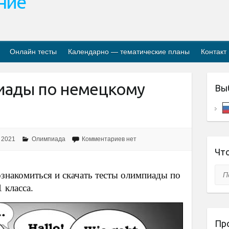
ание
Онлайн тесты
Календарно — тематические планы
Контакт
иады по немецкому
Вы
 2021
Олимпиада
Комментариев нет
Что
Пои
ознакомиться и скачать тесты олимпиады по
 класса.
Пр