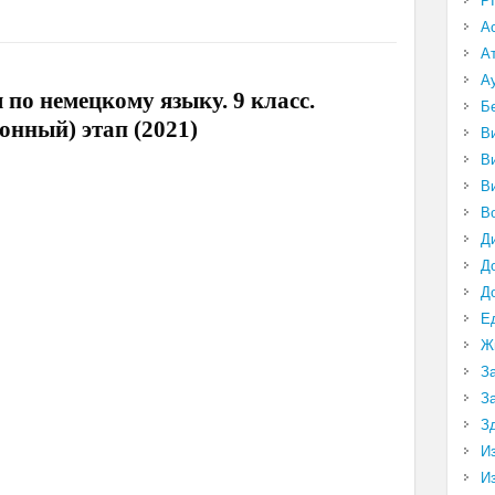
P
А
А
А
по немецкому языку. 9 класс.
Б
йонный) этап (2021)
В
В
В
В
Д
Д
Д
Е
Ж
З
З
З
И
И