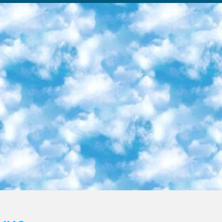
ка образовательный центр (Худайкулов Ш.) итоговый государственный аттестационный экзамен ориентирован на творческое и логическое мышление при подготовке базы материалов учитывать введение заданий. 5. Следует отметить, что: сертификат государственного образца о знании общеобразовательного предмета и как минимум национальный уровень B1 по предметам на иностранных языках, указанным в Приложении 2. или международно признанный сертификат эквивалентного уровня студенты, изучающие определенный предмет, освобождаются от экзамена; по соответствующим предметам запланирована итоговая государственная аттестация за день до дня, путем жеребьевки Рабочей группой (в письменной форме по предметам, проводимым в форме) из числа сформированных вариантов выбрано 2 варианта; 2 выбранных варианта экзамена анонсированы на официальном сайте министерства и все выпускники по всей стране на основе этих вариантов проводит итоговую государственную аттестацию. 6. Государственное образование учащихся средних общеобразовательных учреждений. знания в соответствии с квалификационными требованиями, которые необходимо приобрести на основании стандартов итоговый (выпускной) контроль для 9 и 11 классов в целях тестирования Экзамены (далее – экзамены) состоят из предметов, перечисленных в приложении 1. будет сделано. 7. Экзамены пройдут с 26 мая по 15 июня 2024 г. (кроме науки физического воспитания). 8. Физическая для учащихся 9 классов общесредних образовательных учреждений. Экзамены по предмету «Образование, квалификация медицина» 1-6 мая 2024 года. сотрудники перевести под присмотр (с отклонениями в физическом или умственном развитии) специализированная школа для детей, школы-интернаты и со сколиозом школы-интернаты санаторного типа для больных детей исключены). 9. Он был слепым, слабовидящим и имел нарушения опорно-двигательного аппарата. экзамены в специализированных школах и интернатах для детей должны проводиться исходя из требований, предъявляемых к общеобразовательным учреждениям (физкультура кроме науки). 10. Специализированная школа для глухих и слабослышащих детей. и экзамены в интернатах и быть реализован в виде письменного теста по математике. 11. Специальность для умственно отсталых детей. Для 9 класса Родной язык и литературное письмо Государственный язык (язык обучения – узбекский). для неклассов) написано Математическое письмо Письменная/устная история Узбекистана Физическое воспитание практично Итоговый контроль Для 11 класса Написание родного языка и литературы (эссе) Математическое письмо Узбекский язык (обучение на узбекском языке) не посещающее общее среднее образование для учреждений)/Образовательное учреждение выбор письменный и устный Иностранный язык письменный/устный Письменная/устная история Узбекистана *По выбору студента:  Химия  Физика  Основы государственного права  География 10 бесплатных образовательных ресурсов - Мы составили подборку онлайн-проектов с интерактивными упражнениями, видеолекциями и статьями. Они помогут вам обрести новые и освежить старые знания бесплатно. 1. «ИНТУИТ» Старейшая образовательная площадка Рунета. Здесь вы найдёте сотни текстовых и видеокурсов на десятки различных тем — от программирования до психологии. Многие курсы подготовлены российскими университетами и крупными международными компаниями вроде Intel и Microsoft. Самостоятельное обучение бесплатное, но желающие могут оплатить услуги персональных наставников. 2. «Смартия» знакомит с актуальными профессиями и подсказывает, как им обучаться. Выбрав заинтересовавшую вас специальность — SMM-специалист, фотограф, веб-дизайнер или другую, — увидите список необходимых для неё умений. Чтобы вы могли освоить их самостоятельно, для каждого умения площадка отображает подборку ссылок на учебные материалы. Хотя «Смартия» ориентируется на русскоязычную аудиторию, часть контента всё же доступна только на английском. 3. «Лекторий Физтеха» Проект Московского физико-технического института (Физтеха). С его помощью вы можете смотреть онлайн серии лекций, записанные на видео в этом вузе. В числе доступных предметов — физика, биология, химия, информационные технологии и другие. К некоторым лекциям администрация ресурса прилагает готовые конспекты, которые можно скачивать в PDF-формате. 4. ITMOcourses Онлайн-площадка Санкт-Петербургского национального исследовательского университета информационных технологий, механики и оптики (ИТМО). Ресурс предоставляет свободный доступ к курсам, разработанным в этом вузе. Каталог материалов разбит на четыре категории: «Оптические системы и технологии», «Приборостроение и робототехника», «Информационные технологии» и «Биотехнологии». Курсы состоят из видеолекций, интерактивных демонстраций и заданий. 5. «КиберЛенинка» Электронная научная библиот