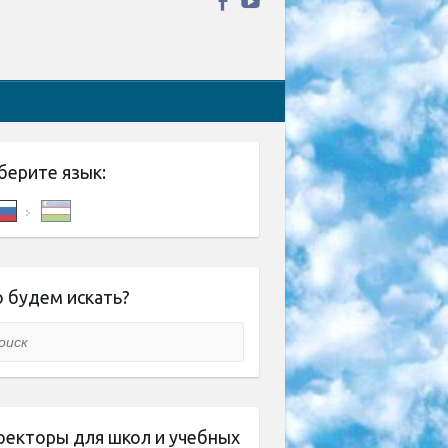
берите язык:
 будем искать?
ск
оекторы для школ и учебных