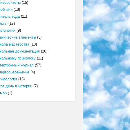
ниверситеты
(15)
чебники
(18)
читель года
(11)
акты
(17)
илология
(9)
имические элементы
(5)
кола мастерства
(18)
кольная документация
(26)
кольному психологу
(11)
лектронный журнал
(57)
нергосбережение
(4)
тимология
(16)
от день в истории
(7)
мор
(1)