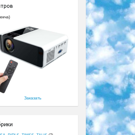
нтров
екча)
Заказать
брики