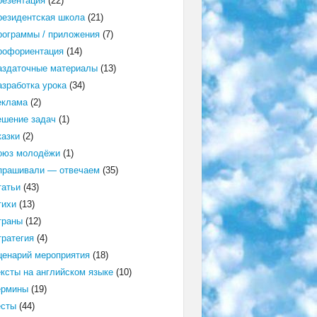
резентация
(22)
резидентская школа
(21)
рограммы / приложения
(7)
рофориентация
(14)
аздаточные материалы
(13)
азработка урока
(34)
еклама
(2)
ешение задач
(1)
казки
(2)
оюз молодёжи
(1)
прашивали — отвечаем
(35)
татьи
(43)
тихи
(13)
траны
(12)
тратегия
(4)
ценарий мероприятия
(18)
ексты на английском языке
(10)
ермины
(19)
есты
(44)