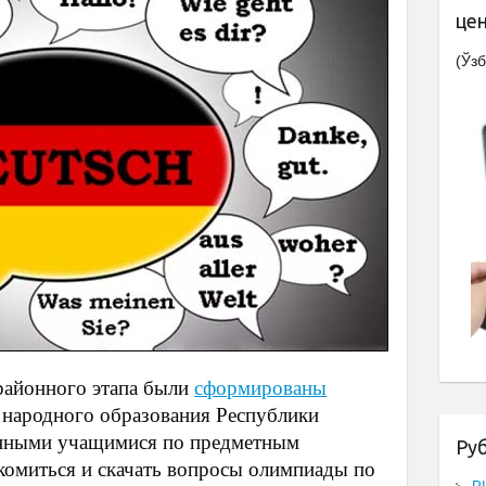
це
(Ўзб
районного этапа были
сформированы
 народного образования Республики
ренными учащимися по предметным
Ру
комиться и скачать вопросы олимпиады по