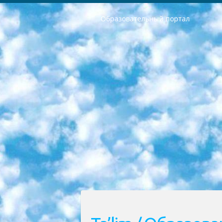
Образовательный портал
РЕСПУБЛИКА УЗБЕКИСТАН МИНИСТРЕРСТВО ДОШКОЛЬНОГО И ШКОЛЬНОГО ОБРАЗОВАНИЯ КОМАНДА в общеобразовательных учреждениях в 2023-2024 учебном году организация и проведение итоговой государственной аттестации обучающихся о Министра дошкольного и школьного образования Республики Узбекистан от 4 марта 2008 года (постановлением Минюста от 20 марта 2008 года № 1778 государственной регистрации) «Итоговое состояние учащихся общего среднего образования на основании положения об утверждении положения об аттестации общего среднего образования выпускной экзамен студентов в образовательных учреждениях в 2023-2024 учебном году В целях организации и прохождения аттестации приказываю: 1. Следующее: перечень предметов, по которым будет проводиться итоговая государственная аттестация и экзамен формы перевода согласно приложению 1; сертификаты международного образца, оценивающие уровень владения иностранными языками перечень согласно приложению 2; 2. Педагогический при специализированных образовательных учреждениях. научно-практический центр квалификации и международной оценки (Д.Давидова) 2024 г. До 25 марта: задания по предметам, по которым будет проводиться итоговая аттестация разработка и утверждение технических условий; итоговая аттестация на основании разработанного предметного задания разработка вопросов по предметам (устно и письменно), экзамен передача; общеобразовательные средние школы и специальные учебные заведения учащиеся выпускных классов школ и интернатов в агентской системе подготовка базы данных экзаменационных материалов и критериев оценки; перевод базы экзаменационных материалов на все языки обучения подать в Республиканский образовательный центр для изготовления; варианты экзаменов на основе разработанных контрольных материалов пусть будут поставлены задачи формирования. 3. Республиканский образовательный центр (Ш.Худайкулов) до 5 апреля 2024 года. до: база данных предоставленных экзаменационных материалов на все языки обучения перевод и экспертиза; для слепых, слабовидящих, глухих, слабослышащих и умственно отсталых детей учащиеся выпускных классов специализированных школ и школ-интернатов база данных экзаменационных материалов на всех преподаваемых языках подготовка критериев оценки; специализированные школы для умственно отсталых детей и технологии для учащихся выпускных классов школ-интернатов разработка соответствующих рекомендаций и критериев проведения ЕГЭ по естествознанию давать задания. 4. Педагогический при специализированных образовательных учреждениях. Научно-практический центр навыков и международной оценки (Д.Давидова), Республи