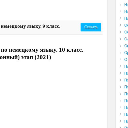
Н
Н
Н
О
немецкому языку. 9 класс.
Скачать
О
О
О
по немецкому языку. 10 класс.
О
йонный) этап (2021)
О
П
П
П
П
П
П
П
П
П