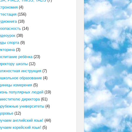
ISA, PIRLS, TIMSS, TALIS
(7)
строномия
(4)
ттестация
(156)
удиокнига
(18)
езопасность
(14)
идеоурок
(38)
иды спорта
(9)
икторина
(3)
оспитание ребёнка
(23)
иректору школы
(12)
олжностная инструкция
(7)
ошкольное образование
(4)
диницы измерения
(5)
изнь популярных людей
(19)
аместителю директора
(61)
арубежные университеты
(4)
доровье
(12)
зучаем английский язык!
(44)
зучаем корейский язык!
(5)