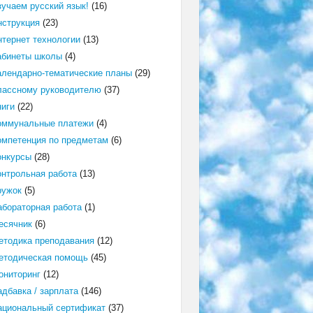
зучаем русский язык!
(16)
нструкция
(23)
нтернет технологии
(13)
абинеты школы
(4)
алендарно-тематические планы
(29)
лассному руководителю
(37)
ниги
(22)
оммунальные платежи
(4)
омпетенция по предметам
(6)
онкурсы
(28)
онтрольная работа
(13)
ружок
(5)
абораторная работа
(1)
есячник
(6)
етодика преподавания
(12)
етодическая помощь
(45)
ониторинг
(12)
адбавка / зарплата
(146)
ациональный сертификат
(37)