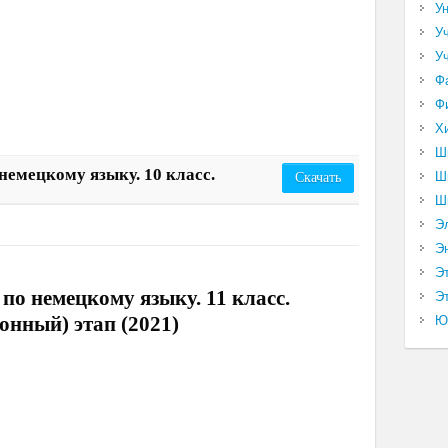
У
У
У
Ф
Ф
Х
Ш
немецкому языку. 10 класс.
Ш
Скачать
Ш
Э
Э
Э
по немецкому языку. 11 класс.
Эт
йонный) этап (2021)
Ю