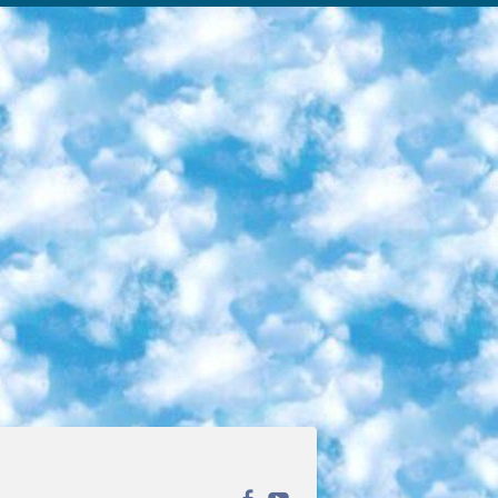
ека открытого доступа. Каталог площадки регулярно обрастает текстами статей из различных научных изданий. Сгруппированные по журналам и рубрикам публикации можно читать онлайн или скачивать целиком в PDF-формате. Проект нацелен на популяризацию науки за счёт открытого доступа к качественной информации. 6. «ПостНаука» На этом ресурсе публикуют подборки видеолекций, составленные экспертами из разных отраслей и объединённые общими темами. Среди них, к примеру, есть серии «Биоинформатика и геномика», «Культура средневековой Скандинавии» и Cinema Studies о теории кино. Каждая подборка лекций — логически связанная история, рассказанная экспертом от первого лица. Кроме того, на сайте появляются научно-образовательные статьи и тесты на разные темы. 7. «Newочём» Команда проекта «Newочём» отбирает самые интересные тексты из англоязычных СМИ и переводит те из них, за которые голосуют участники сообщества «ВКонтакте». По большей части это научно-популярные статьи. Редакторы придумывают лишь заголовки, в остальном содержание переводов соответствует оригиналам. Полные тексты можно читать прямо в социальной сети. 8. InternetUrok Онлайн-база материалов по основным дисциплинам школьной программы. Информация на сайте структурирована по классам, предметам и темам (урокам). Каждый урок состоит из видеолекций и конспектов. Есть также интерактивные тренажёры и тесты для закрепления пройденного материала. Даже если вы давно окончили школу, возможность повторить программу старших классов всегда может пригодиться. 9. Edutainme Ещё один ресурс об образовании. В отличие от Newtonew, как мне кажется, Edutainme больше ориентируется на представителей индустрии: педагогов, предпринимателей, разработчиков образовательных проектов. Но и любой, кто просто стремится к саморазвитию, найдёт на сайте много полезного и интересного для себя. Например, информацию о новых курсах и образовательных сервисах. 10. Newtonew Онлайн-медиа об образовании и обучении в широком смысле. Авторы Newtonew пишут об инструментах, заведениях, тактиках и стратегиях, которые помогают учить других и получать новые знания самостоятельно. На этой площадке вы найдёте новости, обзоры, аналитические мат