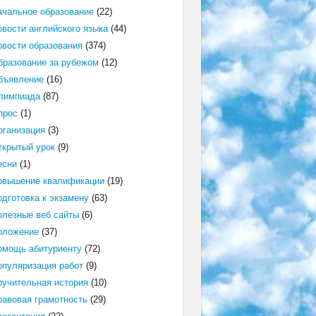
ачальное образование
(22)
овости английского языка
(44)
овости образования
(374)
бразование за рубежом
(12)
бъявление
(16)
лимпиада
(87)
прос
(1)
рганизация
(3)
ткрытый урок
(9)
есни
(1)
овышение квалификации
(19)
одготовка к экзамену
(63)
олезные веб сайты
(6)
оложение
(37)
омощь абитуриенту
(72)
опуляризация работ
(9)
оучительная история
(10)
равовая грамотность
(29)