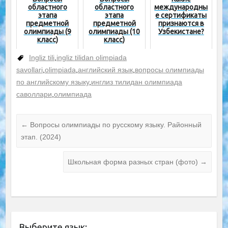
областного
областного
международны
этапа
этапа
е сертификаты
предметной
предметной
признаются в
олимпиады (9
олимпиады (10
Узбекистане?
класс)
класс)
Ingliz tili
,
ingliz tilidan olimpiada
savollari
,
olimpiada
,
английский язык
,
вопросы олимпиады
по английскому языку
,
инглиз тилидан олимпиада
саволлари
,
олимпиада
←
Вопросы олимпиады по русскому языку. Районный
этап. (2024)
Школьная форма разных стран (фото)
→
Выберите язык: