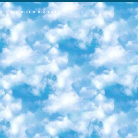
Образовательный портал
РЕСПУБЛИКА УЗБЕКИСТАН МИНИСТРЕРСТВО ДОШКОЛЬНОГО И ШКОЛЬНОГО ОБРАЗОВАНИЯ КОМАНДА в общеобразовательных учреждениях в 2023-2024 учебном году организация и проведение итоговой государственной аттестации обучающихся о Министра дошкольного и школьного образования Республики Узбекистан от 4 марта 2008 года (постановлением Минюста от 20 марта 2008 года № 1778 государственной регистрации) «Итоговое состояние учащихся общего среднего образования на основании положения об утверждении положения об аттестации общего среднего образования выпускной экзамен студентов в образовательных учреждениях в 2023-2024 учебном году В целях организации и прохождения аттестации приказываю: 1. Следующее: перечень предметов, по которым будет проводиться итоговая государственная аттестация и экзамен формы перевода согласно приложению 1; сертификаты международного образца, оценивающие уровень владения иностранными языками перечень согласно приложению 2; 2. Педагогический при специализированных образовательных учреждениях. научно-практический центр квалификации и международной оценки (Д.Давидова) 2024 г. До 25 марта: задания по предметам, по которым будет проводиться итоговая аттестация разработка и утверждение технических условий; итоговая аттестация на основании разработанного предметного задания разработка вопросов по предметам (устно и письменно), экзамен передача; общеобразовательные средние школы и специальные учебные заведения учащиеся выпускных классов школ и интернатов в агентской системе подготовка базы данных экзаменационных материалов и критериев оценки; перевод базы экзаменационных материалов на все языки обучения подать в Республиканский образовательный центр для изготовления; варианты экзаменов на основе разработанных контрольных материалов пусть будут поставлены задачи формирования. 3. Республиканский образовательный центр (Ш.Худайкулов) до 5 апреля 2024 года. до: база данных предоставленных экзаменационных материалов на все языки обучения перевод и экспертиза; для слепых, слабовидящих, глухих, слабослышащих и умственно отсталых детей учащиеся выпускных классов специализированных школ и школ-интернатов база данных экзаменационных материалов на всех преподаваемых языках подготовка критериев оценки; специализированные школы для умственно отсталых детей и технологии для учащихся выпускных классов школ-интернатов разработка соответствующих рекомендаций и критериев проведения ЕГЭ по естествознанию давать задания. 4. Педагогический при специализированных образовательных учреждениях. Научно-практический центр навыков и международной оценки (Д.Давидова), Республика образовательный центр (Худайкулов Ш.) итоговый государственный аттестационный экзамен ориентирован на творческое и логическое мышление при подготовке базы материалов учитывать введение заданий. 5. Следует отметить, что: сертификат государственного образца о знании общеобразовательного предмета и как минимум национальный уровень B1 по предметам на иностранных языках, указанным в Приложении 2. или международно признанный сертификат эквивалентного уровня студенты, изучающие определенный предмет, освобождаются от экзамена; по соответствующим предметам запланирована итоговая государственная аттестация за день до дня, путем жеребьевки Рабочей группой (в письменной форме по предметам, проводимым в форме) из числа сформированных вариантов выбрано 2 варианта; 2 выбранных варианта экзамена анонсированы на официальном сайте министерства и все выпускники по всей стране на основе этих вариантов проводит итоговую государственную аттестацию. 6. Государственное образование учащихся средних общеобразовательных учреждений. знания в соответствии с квалификационными требованиями, которые необходимо приобрести на основании стандартов итоговый (выпускной) контроль для 9 и 11 классов в целях тестирования Экзамены (далее – экзамены) состоят из предметов, перечисленных в приложении 1. будет сделано. 7. Экзамены пройдут с 26 мая по 15 июня 2024 г. (кроме науки физического воспитания). 8. Физическая для учащихся 9 классов общесредних образовательных учреждений. Экзамены по предмету «Образование, квалификация медицина» 1-6 мая 2024 года. сотрудники перевести под присмотр (с отклонениями в физическом или умственном развитии) специализированная школа для детей, школы-интернаты и со сколиозом школы-интернаты санаторного типа для больных детей исключены). 9. Он был слепым, слабовидящим и имел нарушения опорно-двигательного аппарата. экзамены в специализированных школах и интернатах для детей должны проводиться исходя из требований, предъявляемых к общеобразовательным учреждениям (физкультура кроме науки). 10. Специализированная школа для глухих и слабослышащих детей. и экзамены в интернатах и быть реализован в виде письменного теста по математике. 11. Специальность для умственно отсталых детей. Для 9 класса Родной язык и литературное письмо Государственный язык (язык обучения – узбекский). для неклассов) написано Математическое письмо Письменная/устная история Узбекистана Физическое воспитание практично Итоговый контроль Для 11 класса Написание родного языка и литературы (эссе) Математическое письмо Узбекский язык (обучение на узбекском языке) не посещающее общее среднее образование для учреждений)/Образовательное учреждение выбор письменный и устный Иностранный язык письменный/устный Письменная/устная история Узбекистана *По выбору студента:  Химия  Физика  Основы государственного права  География 10 бесплатных образовательных ресурсов - Мы составили подборку онлайн-проектов с интерактивными упражнениями, видеолекциями и статьями. Они помогут вам обрести новые и освежить старые знания бесплатно. 1. «ИНТУИТ» Старейшая образовательная площадка Рунета. Здесь вы найдёте сотни текстовых и видеокурсов на десятки различных тем — от программирования до психологии. Многие курсы подготовлены российскими университетами и крупными международными компаниями вроде Intel и Microsoft. Самостоятельное обучение бесплатное, но желающие могут оплатить услуги персональных наставников. 2. «Смартия» знакомит с актуальными профессиями и подсказывает, как им обучаться. Выбрав заинтересовавшую вас специальность — SMM-специалист, фотограф, веб-дизайнер или другую, — увидите список необходимых для неё умений. Чтобы вы могли освоить их самостоятельно, для каждого умения площадка отображает подборку ссылок на учебные материалы. Хотя «Смартия» ориентируется на русскоязычную аудиторию, часть контента всё же доступна только на английском. 3. «Лекторий Физтеха» Проект Московского физико-технического института (Физтеха). С его помощью вы можете смотреть онлайн серии лекций, записанные на видео в этом вузе. В числе доступных предметов — физика, биология, химия, информационные технологии и другие. К некоторым лекциям администрация ресурса прилагает готовые конспекты, которые можно скачивать в PDF-формате. 4. ITMOcourses Онлайн-площадка Санкт-Петербургского национального исследовательского университета информационных технологий, механики и оптики (ИТМО). Ресурс предоставляет свободный доступ к курсам, разработанным в этом вузе. Каталог материалов разбит на четыре категории: «Оптические системы и технологии», «Приборостроение и робототехника», «Информационные технологии» и «Биотехнологии». Курсы состоят из видеолекций, интерактивных демонстраций и заданий. 5. «КиберЛенинка» Электронная научная библиотека открытого доступа. Каталог площадки регулярно обрастает текстами статей из различных научных изданий. Сгруппированные по журналам и рубрикам публикации можно читать онлайн или скачивать целиком в PDF-формате. Проект нацелен на популяризацию науки за счёт открытого доступа к качественной информации. 6. «ПостНаука» На этом ресурсе публикуют подборки видеолекций, составленные экспертами из разных отраслей и объединённые общими темами. Среди них, к примеру, есть серии «Биоинформатика и геномика», «Культура средневековой Скандинавии» и Cinema Studies о теории кино. Каждая подборка лекций — логически связанная история, рассказанная экспертом от первого лица. Кроме того, на сайте появляются научно-образовательные статьи и тесты на разные темы. 7. «Newочём» Команда проекта «Newочём» отбирает самые интересные тексты из англоязычных СМИ и переводит те из них, за которые голосуют участники сообщества «ВКонтакте». По большей части это научно-популярные статьи. Редакторы придумывают лишь заголовки, в остальном содержание переводов соответствует оригиналам. Полные тексты можно читать прямо в социальной сети. 8. InternetUrok Онлайн-база материалов по основным дисциплинам школьной программы. Информация на сайте структурирована по классам, предметам и темам (урокам). Каждый урок состоит из видеолекций и конспектов. Есть также интерактивные тренажёры и тесты для закрепления пройденного материала. Даже если вы давно окончили школу, возможность повторить программу старших классов всегда может пригодиться. 9. Edutainme Ещё один ресурс об образовании. В отличие от Newtonew, как мне кажется, Edutainme больше ориентируется на представителей индустрии: педагогов, предпринимателей, разработчиков образовательных проектов. Но и любой, кто просто стремится к саморазвитию, найдёт на сайте много полезного и интересного для себя. Например, информацию о новых курсах и образовательных сервисах. 10. Newtonew Онлайн-медиа об образовании и обучении в широком смысле. Авторы Newtonew пишут об инструментах, заведениях, тактиках и стратегиях, которые помогают учить других и получать новые знания самостоятельно. На этой площадке вы найдёте новости, обзоры, аналитические мат