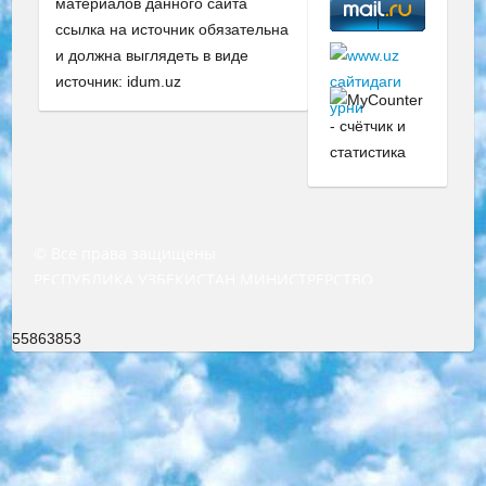
материалов данного сайта
ссылка на источник обязательна
и должна выглядеть в виде
источник: idum.uz
© Все права защищены
РЕСПУБЛИКА УЗБЕКИСТАН МИНИСТРЕРСТВО ДОШКОЛЬНОГО И ШКОЛЬНОГО ОБРАЗОВАНИЯ КОМАНДА в общеобразовательных учреждениях в 2023-2024 учебном году организация и проведение итоговой государственной аттестации обучающихся о Министра дошкольного и школьного образования Республики Узбекистан от 4 марта 2008 года (постановлением Минюста от 20 марта 2008 года № 1778 государственной регистрации) «Итоговое состояние учащихся общего среднего образования на основании положения об утверждении положения об аттестации общего среднего образования выпускной экзамен студентов в образовательных учреждениях в 2023-2024 учебном году В целях организации и прохождения аттестации приказываю: 1. Следующее: перечень предметов, по которым будет проводиться итоговая государственная аттестация и экзамен формы перевода согласно приложению 1; сертификаты международного образца, оценивающие уровень владения иностранными языками перечень согласно приложению 2; 2. Педагогический при специализированных образовательных учреждениях. научно-практический центр квалификации и международной оценки (Д.Давидова) 2024 г. До 25 марта: задания по предметам, по которым будет проводиться итоговая аттестация разработка и утверждение технических условий; итоговая аттестация на основании разработанного предметного задания разработка вопросов по предметам (устно и письменно), экзамен передача; общеобразовательные средние школы и специальные учебные заведения учащиеся выпускных классов школ и интернатов в агентской системе подготовка базы данных экзаменационных материалов и критериев оценки; перевод базы экзаменационных материалов на все языки обучения подать в Республиканский образовательный центр для изготовления; варианты экзаменов на основе разработанных контрольных материалов пусть будут поставлены задачи формирования. 3. Республиканский образовательный центр (Ш.Худайкулов) до 5 апреля 2024 года. до: база данных предоставленных экзаменационных материалов на все языки обучения перевод и экспертиза; для слепых, слабовидящих, глухих, слабослышащих и умственно отсталых детей учащиеся выпускных классов специализированных школ и школ-интернатов база данных экзаменационных материалов на всех преподаваемых языках подготовка критериев оценки; специализированные школы для умственно отсталых детей и технологии для учащихся выпускных классов школ-интернатов разработка соответствующих рекомендаций и критериев проведения ЕГЭ по естествознанию давать задания. 4. Педагогический при специализированных образовательных учреждениях. Научно-практический центр навыков и международной оценки (Д.Давидова), Республика образовательный центр (Худайкулов Ш.) итоговый государственный аттестационный экзамен ориентирован на творческое и логическое мышление при подготовке базы материалов учитывать введение заданий. 5. Следует отметить, что: сертификат государственного образца о знании общеобразовательного предмета и как минимум национальный уровень B1 по предметам на иностранных языках, указанным в Приложении 2. или международно признанный сертификат эквивалентного уровня студенты, изучающие определенный предмет, освобождаются от экзамена; по соответствующим предметам запланирована итоговая государственная аттестация за день до дня, путем жеребьевки Рабочей группой (в письменной форме по предметам, проводимым в форме) из числа сформированных вариантов выбрано 2 варианта; 2 выбранных варианта экзамена анонсированы на официальном сайте министерства и все выпускники по всей стране на основе этих вариантов проводит итоговую государственную аттестацию. 6. Государственное образование учащихся средних общеобразовательных учреждений. знания в соответствии с квалификационными требованиями, которые необходимо приобрести на основании стандартов итоговый (выпускной) контроль для 9 и 11 классов в целях тестирования Экзамены (далее – экзамены) состоят из предметов, перечисленных в приложении 1. будет сделано. 7. Экзамены пройдут с 26 мая по 15 июня 2024 г. (кроме науки физического воспитания). 8. Физическая для учащихся 9 классов общесредних образовательных учреждений. Экзамены по предмету «Образование, квалификация медицина» 1-6 мая 2024 года. сотрудники перевести под присмотр (с отклонениями в физическом или умственном развитии) специализированная школа для детей, школы-интернаты и со сколиозом школы-интернаты санаторного типа для больных детей исключены). 9. Он был слепым, слабовидящим и имел нарушения опорно-двигательного аппарата. экзамены в специализированных школах и интернатах для детей должны проводиться исходя из требований, предъявляемых к общеобразовательным учреждениям (физкультура кроме науки). 10. Специализированная школа для глухих и слабослышащих детей. и экзамены в интернатах и быть реализован в виде письменного теста по математике. 11. Специальность для умственно отсталых детей. Для 9 класса Родной язык и литературное письмо Государственный язык (язык обучения – узбекский). для неклассов) написано Математическое письмо Письменная/устная история Узбекистана Физическое воспитание практично Итоговый контроль Для 11 класса Написание родного языка и литературы (эссе) Математическое письмо Узбекский язык (обучение на узбекском языке) не посещающее общее среднее образование для учреждений)/Образовательное учреждение выбор письменный и устный Иностранный язык письменный/устный Письменная/устная история Узбекистана *По выбору студента:  Химия  Физика  Основы государственного права  География 10 бесплатных образовательных ресурсов - Мы составили подборку онлайн-проектов с интерактивными упражнениями, видеолекциями и статьями. Они помогут вам обрести новые и освежить старые знания бесплатно. 1. «ИНТУИТ» Старейшая образовательная площадка Рунета. Здесь вы найдёте сотни текстовых и видеокурсов на десятки различных тем — от программирования до психологии. Многие курсы подготовлены российскими университетами и крупными международными компаниями вроде Intel и Microsoft. Самостоятельное обучение бесплатное, но желающие могут оплатить услуги персональных наставников. 2. «Смартия» знакомит с актуальными профессиями и подсказывает, как им обучаться. Выбрав заинтересовавшую вас специальность — SMM-специалист, фотограф, веб-дизайнер или другую, — увидите список необходимых для неё умений. Чтобы вы могли освоить их самостоятельно, для каждого умения площадка отображает подборку ссылок на учебные материалы. Хотя «Смартия» ориентируется на русскоязычную аудиторию, часть контента всё же доступна только на английском. 3. «Лекторий Физтеха» Проект Московского физико-технического института (Физтеха). С его помощью вы можете смотреть онлайн серии лекций, записанные на видео в этом вузе. В числе доступных предметов — физика, биология, химия, информационные технологии и другие. К некоторым лекциям администрация ресурса прилагает готовые конспекты, которые можно скачивать в PDF-формате. 4. ITMOcourses Онлайн-площадка Санкт-Петербургского национального исследовательского университета информационных технологий, механики и оптики (ИТМО). Ресурс предоставляет свободный доступ к курсам, разработанным в этом вузе. Каталог материалов разбит на четыре категории: «Оптические системы и технологии», «Приборостроение и робототехника», «Информационные технологии» и «Биотехнологии». Курсы состоят из видеолекций, интерактивных демонстраций и заданий. 5. «КиберЛенинка» Электронная научная библиотека открытого доступа. Каталог площадки регулярно обрастает текстами статей из различных научных изданий. Сгруппированные по журналам и рубрикам публикации можно читать онлайн или скачивать целиком в PDF-формате. Проект нацелен на популяризацию науки за счёт открытого доступа к качественной информации. 6. «ПостНаука» На этом ресурсе публикуют подборки видеолекций, составленные экспертами из разных отраслей и объединённые общими темами. Среди них, к примеру, есть серии «Биоинформатика и геномика», «Культура средневековой Скандинавии» и Cinema Studies о теории кино. Каждая подборка лекций — логически связанная история, рассказанная экспертом от первого лица. Кроме того, на сайте появляются научно-образовательные статьи и тесты на разные темы. 7. «Newочём» Команда проекта «Newочём» отбирает самые интересные тексты из англоязычных СМИ и переводит те из них, за которые голосуют участники сообщества «ВКонтакте». По большей части это научно-популярные статьи. Редакторы придумывают лишь заголовки, в остальном содержание переводов соответствует оригиналам. Полные тексты можно читать прямо в социальной сети. 8. InternetUrok Онлайн-база материалов по основным дисциплинам школьной программы. Информация на сайте структурирована по классам, предметам и темам (урокам). Каждый урок состоит из видеолекций и конспектов. Есть также интерактивные тренажёры и тесты для закрепления пройденного материала. Даже если вы давно окончили школу, возможность повторить программу старших классов всегда может пригодиться. 9. Edutainme Ещё один ресурс об образовании. В отличие от Newtonew, как мне кажется, Edutainme больше ориентируется на представителей индустрии: педагогов, предпринимателей, разработчиков образовательных проектов. Но и любой, кто просто стремится к саморазвитию, найдёт на сайте много полезного и интересного для себя. Например, информацию о новых курсах и образовательных сервисах. 10. Newtonew Онлайн-медиа об образовании и обучении в широком смысле. Авторы Newtonew пишут об инструментах, заведениях, тактиках и стратегиях, которые помогают учить других и получать новые знания самостоятельно. На этой площадке вы найдёте новости, обзоры, аналитические мате
55863853