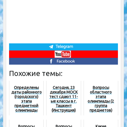
Похожие темы:
Определены
Сегодня, 23
Вопросы
даты районного
декабря MOCK
областного
(городского)
тест сдают 11-
этапа
этапа
ые классы в г.
олимпиады (2
предметной
Ташкент
группа
олимпиады
(Инструкция)
предметов)
Вопросы
Вопросы
Какие