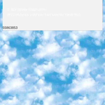
© Все права защищены
РЕСПУБЛИКА УЗБЕКИСТАН МИНИСТРЕРСТВО ДОШКОЛЬНОГО И ШКОЛЬНОГО ОБРАЗОВАНИЯ КОМАНДА в общеобразовательных учреждениях в 2023-2024 учебном году организация и проведение итоговой государственной аттестации обучающихся о Министра дошкольного и школьного образования Республики Узбекистан от 4 марта 2008 года (постановлением Минюста от 20 марта 2008 года № 1778 государственной регистрации) «Итоговое состояние учащихся общего среднего образования на основании положения об утверждении положения об аттестации общего среднего образования выпускной экзамен студентов в образовательных учреждениях в 2023-2024 учебном году В целях организации и прохождения аттестации приказываю: 1. Следующее: перечень предметов, по которым будет проводиться итоговая государственная аттестация и экзамен формы перевода согласно приложению 1; сертификаты международного образца, оценивающие уровень владения иностранными языками перечень согласно приложению 2; 2. Педагогический при специализированных образовательных учреждениях. научно-практический центр квалификации и международной оценки (Д.Давидова) 2024 г. До 25 марта: задания по предметам, по которым будет проводиться итоговая аттестация разработка и утверждение технических условий; итоговая аттестация на основании разработанного предметного задания разработка вопросов по предметам (устно и письменно), экзамен передача; общеобразовательные средние школы и специальные учебные заведения учащиеся выпускных классов школ и интернатов в агентской системе подготовка базы данных экзаменационных материалов и критериев оценки; перевод базы экзаменационных материалов на все языки обучения подать в Республиканский образовательный центр для изготовления; варианты экзаменов на основе разработанных контрольных материалов пусть будут поставлены задачи формирования. 3. Республиканский образовательный центр (Ш.Худайкулов) до 5 апреля 2024 года. до: база данных предоставленных экзаменационных материалов на все языки обучения перевод и экспертиза; для слепых, слабовидящих, глухих, слабослышащих и умственно отсталых детей учащиеся выпускных классов специализированных школ и школ-интернатов база данных экзаменационных материалов на всех преподаваемых языках подготовка критериев оценки; специализированные школы для умственно отсталых детей и технологии для учащихся выпускных классов школ-интернатов разработка соответствующих рекомендаций и критериев проведения ЕГЭ по естествознанию давать задания. 4. Педагогический при специализированных образовательных учреждениях. Научно-практический центр навыков и международной оценки (Д.Давидова), Республика образовательный центр (Худайкулов Ш.) итоговый государственный аттестационный экзамен ориентирован на творческое и логическое мышление при подготовке базы материалов учитывать введение заданий. 5. Следует отметить, что: сертификат государственного образца о знании общеобразовательного предмета и как минимум национальный уровень B1 по предметам на иностранных языках, указанным в Приложении 2. или международно признанный сертификат эквивалентного уровня студенты, изучающие определенный предмет, освобождаются от экзамена; по соответствующим предметам запланирована итоговая государственная аттестация за день до дня, путем жеребьевки Рабочей группой (в письменной форме по предметам, проводимым в форме) из числа сформированных вариантов выбрано 2 варианта; 2 выбранных варианта экзамена анонсированы на официальном сайте министерства и все выпускники по всей стране на основе этих вариантов проводит итоговую государственную аттестацию. 6. Государственное образование учащихся средних общеобразовательных учреждений. знания в соответствии с квалификационными требованиями, которые необходимо приобрести на основании стандартов итоговый (выпускной) контроль для 9 и 11 классов в целях тестирования Экзамены (далее – экзамены) состоят из предметов, перечисленных в приложении 1. будет сделано. 7. Экзамены пройдут с 26 мая по 15 июня 2024 г. (кроме науки физического воспитания). 8. Физическая для учащихся 9 классов общесредних образовательных учреждений. Экзамены по предмету «Образование, квалификация медицина» 1-6 мая 2024 года. сотрудники перевести под присмотр (с отклонениями в физическом или умственном развитии) специализированная школа для детей, школы-интернаты и со сколиозом школы-интернаты санаторного типа для больных детей исключены). 9. Он был слепым, слабовидящим и имел нарушения опорно-двигательного аппарата. экзамены в специализированных школах и интернатах для детей должны проводиться исходя из требований, предъявляемых к общеобразовательным учреждениям (физкультура кроме науки). 10. Специализированная школа для глухих и слабослышащих детей. и экзамены в интернатах и быть реализован в виде письменного теста по математике. 11. Специальность для умственно отсталых детей. Для 9 класса Родной язык и литературное письмо Государственный язык (язык обучения – узбекский). для неклассов) написано Математическое письмо Письменная/устная история Узбекистана Физическое воспитание практично Итоговый контроль Для 11 класса Написание родного языка и литературы (эссе) Математическое письмо Узбекский язык (обучение на узбекском языке) не посещающее общее среднее образование для учреждений)/Образовательное учреждение выбор письменный и устный Иностранный язык письменный/устный Письменная/устная история Узбекистана *По выбору студента:  Химия  Физика  Основы государственного права  География 10 бесплатных образовательных ресурсов - Мы составили подборку онлайн-проектов с интерактивными упражнениями, видеолекциями и статьями. Они помогут вам обрести новые и освежить старые знания бесплатно. 1. «ИНТУИТ» Старейшая образовательная площадка Рунета. Здесь вы найдёте сотни текстовых и видеокурсов на десятки различных тем — от программирования до психологии. Многие курсы подготовлены российскими университетами и крупными международными компаниями вроде Intel и Microsoft. Самостоятельное обучение бесплатное, но желающие могут оплатить услуги персональных наставников. 2. «Смартия» знакомит с актуальными профессиями и подсказывает, как им обучаться. Выбрав заинтересовавшую вас специальность — SMM-специалист, фотограф, веб-дизайнер или другую, — увидите список необходимых для неё умений. Чтобы вы могли освоить их самостоятельно, для каждого умения площадка отображает подборку ссылок на учебные материалы. Хотя «Смартия» ориентируется на русскоязычную аудиторию, часть контента всё же доступна только на английском. 3. «Лекторий Физтеха» Проект Московского физико-технического института (Физтеха). С его помощью вы можете смотреть онлайн серии лекций, записанные на видео в этом вузе. В числе доступных предметов — физика, биология, химия, информационные технологии и другие. К некоторым лекциям администрация ресурса прилагает готовые конспекты, которые можно скачивать в PDF-формате. 4. ITMOcourses Онлайн-площадка Санкт-Петербургского национального исследовательского университета информационных технологий, механики и оптики (ИТМО). Ресурс предоставляет свободный доступ к курсам, разработанным в этом вузе. Каталог материалов разбит на четыре категории: «Оптические системы и технологии», «Приборостроение и робототехника», «Информационные технологии» и «Биотехнологии». Курсы состоят из видеолекций, интерактивных демонстраций и заданий. 5. «КиберЛенинка» Электронная научная библиотека открытого доступа. Каталог площадки регулярно обрастает текстами статей из различных научных изданий. Сгруппированные по журналам и рубрикам публикации можно читать онлайн или скачивать целиком в PDF-формате. Проект нацелен на популяризацию науки за счёт открытого доступа к качественной информации. 6. «ПостНаука» На этом ресурсе публикуют подборки видеолекций, составленные экспертами из разных отраслей и объединённые общими темами. Среди них, к примеру, есть серии «Биоинформатика и геномика», «Культура средневековой Скандинавии» и Cinema Studies о теории кино. Каждая подборка лекций — логически связанная история, рассказанная экспертом от первого лица. Кроме того, на сайте появляются научно-образовательные статьи и тесты на разные темы. 7. «Newочём» Команда проекта «Newочём» отбирает самые интересные тексты из англоязычных СМИ и переводит те из них, за которые голосуют участники сообщества «ВКонтакте». По большей части это научно-популярные статьи. Редакторы придумывают лишь заголовки, в остальном содержание переводов соответствует оригиналам. Полные тексты можно читать прямо в социальной сети. 8. InternetUrok Онлайн-база материалов по основным дисциплинам школьной программы. Информация на сайте структурирована по классам, предметам и темам (урокам). Каждый урок состоит из видеолекций и конспектов. Есть также интерактивные тренажёры и тесты для закрепления пройденного материала. Даже если вы давно окончили школу, возможность повторить программу старших классов всегда может пригодиться. 9. Edutainme Ещё один ресурс об образовании. В отличие от Newtonew, как мне кажется, Edutainme больше ориентируется на представителей индустрии: педагогов, предпринимателей, разработчиков образовательных проектов. Но и любой, кто просто стремится к саморазвитию, найдёт на сайте много полезного и интересного для себя. Например, информацию о новых курсах и образовательных сервисах. 10. Newtonew Онлайн-медиа об образовании и обучении в широком смысле. Авторы Newtonew пишут об инструментах, заведениях, тактиках и стратегиях, которые помогают учить других и получать новые знания самостоятельно. На этой площадке вы найдёте новости, обзоры, аналитические мате
55863853