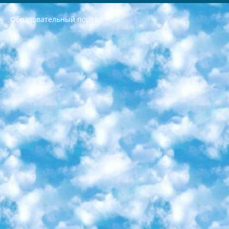
Образовательный портал
РЕСПУБЛИКА УЗБЕКИСТАН МИНИСТРЕРСТВО ДОШКОЛЬНОГО И ШКОЛЬНОГО ОБРАЗОВАНИЯ КОМАНДА в общеобразовательных учреждениях в 2023-2024 учебном году организация и проведение итоговой государственной аттестации обучающихся о Министра дошкольного и школьного образования Республики Узбекистан от 4 марта 2008 года (постановлением Минюста от 20 марта 2008 года № 1778 государственной регистрации) «Итоговое состояние учащихся общего среднего образования на основании положения об утверждении положения об аттестации общего среднего образования выпускной экзамен студентов в образовательных учреждениях в 2023-2024 учебном году В целях организации и прохождения аттестации приказываю: 1. Следующее: перечень предметов, по которым будет проводиться итоговая государственная аттестация и экзамен формы перевода согласно приложению 1; сертификаты международного образца, оценивающие уровень владения иностранными языками перечень согласно приложению 2; 2. Педагогический при специализированных образовательных учреждениях. научно-практический центр квалификации и международной оценки (Д.Давидова) 2024 г. До 25 марта: задания по предметам, по которым будет проводиться итоговая аттестация разработка и утверждение технических условий; итоговая аттестация на основании разработанного предметного задания разработка вопросов по предметам (устно и письменно), экзамен передача; общеобразовательные средние школы и специальные учебные заведения учащиеся выпускных классов школ и интернатов в агентской системе подготовка базы данных экзаменационных материалов и критериев оценки; перевод базы экзаменационных материалов на все языки обучения подать в Республиканский образовательный центр для изготовления; варианты экзаменов на основе разработанных контрольных материалов пусть будут поставлены задачи формирования. 3. Республиканский образовательный центр (Ш.Худайкулов) до 5 апреля 2024 года. до: база данных предоставленных экзаменационных материалов на все языки обучения перевод и экспертиза; для слепых, слабовидящих, глухих, слабослышащих и умственно отсталых детей учащиеся выпускных классов специализированных школ и школ-интернатов база данных экзаменационных материалов на всех преподаваемых языках подготовка критериев оценки; специализированные школы для умственно отсталых детей и технологии для учащихся выпускных классов школ-интернатов разработка соответствующих рекомендаций и критериев проведения ЕГЭ по естествознанию давать задания. 4. Педагогический при специализированных образовательных учреждениях. Научно-практический центр навыков и международной оценки (Д.Давидова), Республика образовательный центр (Худайкулов Ш.) итоговый государственный аттестационный экзамен ориентирован на творческое и логическое мышление при подготовке базы материалов учитывать введение заданий. 5. Следует отметить, что: сертификат государственного образца о знании общеобразовательного предмета и как минимум национальный уровень B1 по предметам на иностранных языках, указанным в Приложении 2. или международно признанный сертификат эквивалентного уровня студенты, изучающие определенный предмет, освобождаются от экзамена; по соответствующим предметам запланирована итоговая государственная аттестация за день до дня, путем жеребьевки Рабочей группой (в письменной форме по предметам, проводимым в форме) из числа сформированных вариантов выбрано 2 варианта; 2 выбранных варианта экзамена анонсированы на официальном сайте министерства и все выпускники по всей стране на основе этих вариантов проводит итоговую государственную аттестацию. 6. Государственное образование учащихся средних общеобразовательных учреждений. знания в соответствии с квалификационными требованиями, которые необходимо приобрести на основании стандартов итоговый (выпускной) контроль для 9 и 11 классов в целях тестирования Экзамены (далее – экзамены) состоят из предметов, перечисленных в приложении 1. будет сделано. 7. Экзамены пройдут с 26 мая по 15 июня 2024 г. (кроме науки физического воспитания). 8. Физическая для учащихся 9 классов общесредних образовательных учреждений. Экзамены по предмету «Образование, квалификация медицина» 1-6 мая 2024 года. сотрудники перевести под присмотр (с отклонениями в физическом или умственном развитии) специализированная школа для детей, школы-интернаты и со сколиозом школы-интернаты санаторного типа для больных детей исключены). 9. Он был слепым, слабовидящим и имел нарушения опорно-двигательного аппарата. экзамены в специализированных школах и интернатах для детей должны проводиться исходя из требований, предъявляемых к общеобразовательным учреждениям (физкультура кроме науки). 10. Специализированная школа для глухих и слабослышащих детей. и экзамены в интернатах и быть реализован в виде письменного теста по математике. 11. Специальность для умственно отсталых детей. Для 9 класса Родной язык и литературное письмо Государственный язык (язык обучения – узбекский). для неклассов) написано Математическое письмо Письменная/устная история Узбекистана Физическое воспитание практично Итоговый контроль Для 11 класса Написание родного языка и литературы (эссе) Математическое письмо Узбекский язык (обучение на узбекском языке) не посещающее общее среднее образование для учреждений)/Образовательное учреждение выбор письменный и устный Иностранный язык письменный/устный Письменная/устная история Узбекистана *По выбору студента:  Химия  Физика  Основы государственного права  География 10 бесплатных образовательных ресурсов - Мы составили подборку онлайн-проектов с интерактивными упражнениями, видеолекциями и статьями. Они помогут вам обрести новые и освежить старые знания бесплатно. 1. «ИНТУИТ» Старейшая образовательная площадка Рунета. Здесь вы найдёте сотни текстовых и видеокурсов на десятки различных тем — от программирования до психологии. Многие курсы подготовлены российскими университетами и крупными международными компаниями вроде Intel и Microsoft. Самостоятельное обучение бесплатное, но желающие могут оплатить услуги персональных наставников. 2. «Смартия» знакомит с актуальными профессиями и подсказывает, как им обучаться. Выбрав заинтересовавшую вас специальность — SMM-специалист, фотограф, веб-дизайнер или другую, — увидите список необходимых для неё умений. Чтобы вы могли освоить их самостоятельно, для каждого умения площадка отображает подборку ссылок на учебные материалы. Хотя «Смартия» ориентируется на русскоязычную аудиторию, часть контента всё же доступна только на английском. 3. «Лекторий Физтеха» Проект Московского физико-технического института (Физтеха). С его помощью вы можете смотреть онлайн серии лекций, записанные на видео в этом вузе. В числе доступных предметов — физика, биология, химия, информационные технологии и другие. К некоторым лекциям администрация ресурса прилагает готовые конспекты, которые можно скачивать в PDF-формате. 4. ITMOcourses Онлайн-площадка Санкт-Петербургского национального исследовательского университета информационных технологий, механики и оптики (ИТМО). Ресурс предоставляет свободный доступ к курсам, разработанным в этом вузе. Каталог материалов разбит на четыре категории: «Оптические системы и технологии», «Приборостроение и робототехника», «Информационные технологии» и «Биотехнологии». Курсы состоят из видеолекций, интерактивных демонстраций и заданий. 5. «КиберЛенинка» Электронная научная библиотека открытого доступа. Каталог площадки регулярно обрастает текстами статей из различных научных изданий. Сгруппированные по журналам и рубрикам публикации можно читать онлайн или скачивать целиком в PDF-формате. Проект нацелен на популяризацию науки за счёт открытого доступа к качественной информации. 6. «ПостНаука» На этом ресурсе публикуют подборки видеолекций, составленные экспертами из разных отраслей и объединённые общими темами. Среди них, к примеру, есть серии «Биоинформатика и геномика», «Культура средневековой Скандинавии» и Cinema Studies о теории кино. Каждая подборка лекций — логически связанная история, рассказанная экспертом от первого лица. Кроме того, на сайте появляются научно-образовательные статьи и тесты на разные темы. 7. «Newочём» Команда проекта «Newочём» отбирает самые интересные тексты из англоязычных СМИ и переводит те из них, за которые голосуют участники сообщества «ВКонтакте». По большей части это научно-популярные статьи. Редакторы придумывают лишь заголовки, в остальном содержание переводов соответствует оригиналам. Полные тексты можно читать прямо в социальной сети. 8. InternetUrok Онлайн-база материалов по основным дисциплинам школьной программы. Информация на сайте структурирована по классам, предметам и темам (урокам). Каждый урок состоит из видеолекций и конспектов. Есть также интерактивные тренажёры и тесты для закрепления пройденного материала. Даже если вы давно окончили школу, возможность повторить программу старших классов всегда может пригодиться. 9. Edutainme Ещё один ресурс об образовании. В отличие от Newtonew, как мне кажется, Edutainme больше ориентируется на представителей индустрии: педагогов, предпринимателей, разработчиков образовательных проектов. Но и любой, кто просто стремится к саморазвитию, найдёт на сайте много полезного и интересного для себя. Например, информацию о новых курсах и образовательных сервисах. 10. Newtonew Онлайн-медиа об образовании и обучении в широком смысле. Авторы Newtonew пишут об инструментах, заведениях, тактиках и стратегиях, которые помогают учить других и получать новые знания самостоятельно. На этой площадке вы найдёте новости, обзоры, аналитические мат