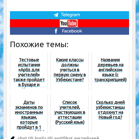
Похожие темы:
Тестовые
Какие классы
Названия
испытания
должны
деревьев на
«Aptis для
учиться в
английском
учителей»
первую смену в
языке (с
также пройдет
Узбекистане?
транскрипцией)
в Бухаре и
Нукусе
Даты
Список
Сколько дней
экзаменов по
учителей,
узбекистанцы
иностранным
участвующих в
отдохнут на
языкам,
аттестации
Новый год?
которые
(Русский язык)
пройдут в 1
половине 2026
года
chet tili
,
Ingliz tili
,
sertifikat
,
английский