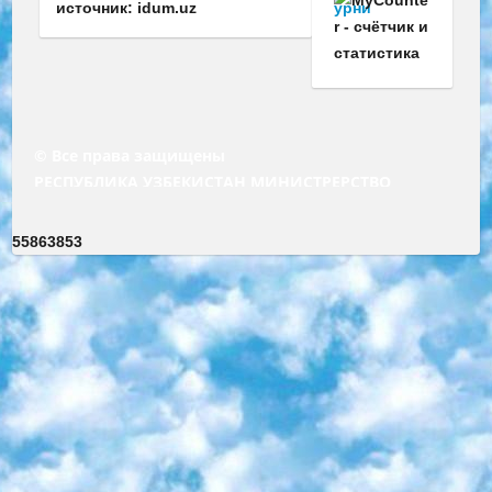
источник: idum.uz
© Все права защищены
РЕСПУБЛИКА УЗБЕКИСТАН МИНИСТРЕРСТВО ДОШКОЛЬНОГО И ШКОЛЬНОГО ОБРАЗОВАНИЯ КОМАНДА в общеобразовательных учреждениях в 2023-2024 учебном году организация и проведение итоговой государственной аттестации обучающихся о Министра дошкольного и школьного образования Республики Узбекистан от 4 марта 2008 года (постановлением Минюста от 20 марта 2008 года № 1778 государственной регистрации) «Итоговое состояние учащихся общего среднего образования на основании положения об утверждении положения об аттестации общего среднего образования выпускной экзамен студентов в образовательных учреждениях в 2023-2024 учебном году В целях организации и прохождения аттестации приказываю: 1. Следующее: перечень предметов, по которым будет проводиться итоговая государственная аттестация и экзамен формы перевода согласно приложению 1; сертификаты международного образца, оценивающие уровень владения иностранными языками перечень согласно приложению 2; 2. Педагогический при специализированных образовательных учреждениях. научно-практический центр квалификации и международной оценки (Д.Давидова) 2024 г. До 25 марта: задания по предметам, по которым будет проводиться итоговая аттестация разработка и утверждение технических условий; итоговая аттестация на основании разработанного предметного задания разработка вопросов по предметам (устно и письменно), экзамен передача; общеобразовательные средние школы и специальные учебные заведения учащиеся выпускных классов школ и интернатов в агентской системе подготовка базы данных экзаменационных материалов и критериев оценки; перевод базы экзаменационных материалов на все языки обучения подать в Республиканский образовательный центр для изготовления; варианты экзаменов на основе разработанных контрольных материалов пусть будут поставлены задачи формирования. 3. Республиканский образовательный центр (Ш.Худайкулов) до 5 апреля 2024 года. до: база данных предоставленных экзаменационных материалов на все языки обучения перевод и экспертиза; для слепых, слабовидящих, глухих, слабослышащих и умственно отсталых детей учащиеся выпускных классов специализированных школ и школ-интернатов база данных экзаменационных материалов на всех преподаваемых языках подготовка критериев оценки; специализированные школы для умственно отсталых детей и технологии для учащихся выпускных классов школ-интернатов разработка соответствующих рекомендаций и критериев проведения ЕГЭ по естествознанию давать задания. 4. Педагогический при специализированных образовательных учреждениях. Научно-практический центр навыков и международной оценки (Д.Давидова), Республика образовательный центр (Худайкулов Ш.) итоговый государственный аттестационный экзамен ориентирован на творческое и логическое мышление при подготовке базы материалов учитывать введение заданий. 5. Следует отметить, что: сертификат государственного образца о знании общеобразовательного предмета и как минимум национальный уровень B1 по предметам на иностранных языках, указанным в Приложении 2. или международно признанный сертификат эквивалентного уровня студенты, изучающие определенный предмет, освобождаются от экзамена; по соответствующим предметам запланирована итоговая государственная аттестация за день до дня, путем жеребьевки Рабочей группой (в письменной форме по предметам, проводимым в форме) из числа сформированных вариантов выбрано 2 варианта; 2 выбранных варианта экзамена анонсированы на официальном сайте министерства и все выпускники по всей стране на основе этих вариантов проводит итоговую государственную аттестацию. 6. Государственное образование учащихся средних общеобразовательных учреждений. знания в соответствии с квалификационными требованиями, которые необходимо приобрести на основании стандартов итоговый (выпускной) контроль для 9 и 11 классов в целях тестирования Экзамены (далее – экзамены) состоят из предметов, перечисленных в приложении 1. будет сделано. 7. Экзамены пройдут с 26 мая по 15 июня 2024 г. (кроме науки физического воспитания). 8. Физическая для учащихся 9 классов общесредних образовательных учреждений. Экзамены по предмету «Образование, квалификация медицина» 1-6 мая 2024 года. сотрудники перевести под присмотр (с отклонениями в физическом или умственном развитии) специализированная школа для детей, школы-интернаты и со сколиозом школы-интернаты санаторного типа для больных детей исключены). 9. Он был слепым, слабовидящим и имел нарушения опорно-двигательного аппарата. экзамены в специализированных школах и интернатах для детей должны проводиться исходя из требований, предъявляемых к общеобразовательным учреждениям (физкультура кроме науки). 10. Специализированная школа для глухих и слабослышащих детей. и экзамены в интернатах и быть реализован в виде письменного теста по математике. 11. Специальность для умственно отсталых детей. Для 9 класса Родной язык и литературное письмо Государственный язык (язык обучения – узбекский). для неклассов) написано Математическое письмо Письменная/устная история Узбекистана Физическое воспитание практично Итоговый контроль Для 11 класса Написание родного языка и литературы (эссе) Математическое письмо Узбекский язык (обучение на узбекском языке) не посещающее общее среднее образование для учреждений)/Образовательное учреждение выбор письменный и устный Иностранный язык письменный/устный Письменная/устная история Узбекистана *По выбору студента:  Химия  Физика  Основы государственного права  География 10 бесплатных образовательных ресурсов - Мы составили подборку онлайн-проектов с интерактивными упражнениями, видеолекциями и статьями. Они помогут вам обрести новые и освежить старые знания бесплатно. 1. «ИНТУИТ» Старейшая образовательная площадка Рунета. Здесь вы найдёте сотни текстовых и видеокурсов на десятки различных тем — от программирования до психологии. Многие курсы подготовлены российскими университетами и крупными международными компаниями вроде Intel и Microsoft. Самостоятельное обучение бесплатное, но желающие могут оплатить услуги персональных наставников. 2. «Смартия» знакомит с актуальными профессиями и подсказывает, как им обучаться. Выбрав заинтересовавшую вас специальность — SMM-специалист, фотограф, веб-дизайнер или другую, — увидите список необходимых для неё умений. Чтобы вы могли освоить их самостоятельно, для каждого умения площадка отображает подборку ссылок на учебные материалы. Хотя «Смартия» ориентируется на русскоязычную аудиторию, часть контента всё же доступна только на английском. 3. «Лекторий Физтеха» Проект Московского физико-технического института (Физтеха). С его помощью вы можете смотреть онлайн серии лекций, записанные на видео в этом вузе. В числе доступных предметов — физика, биология, химия, информационные технологии и другие. К некоторым лекциям администрация ресурса прилагает готовые конспекты, которые можно скачивать в PDF-формате. 4. ITMOcourses Онлайн-площадка Санкт-Петербургского национального исследовательского университета информационных технологий, механики и оптики (ИТМО). Ресурс предоставляет свободный доступ к курсам, разработанным в этом вузе. Каталог материалов разбит на четыре категории: «Оптические системы и технологии», «Приборостроение и робототехника», «Информационные технологии» и «Биотехнологии». Курсы состоят из видеолекций, интерактивных демонстраций и заданий. 5. «КиберЛенинка» Электронная научная библиотека открытого доступа. Каталог площадки регулярно обрастает текстами статей из различных научных изданий. Сгруппированные по журналам и рубрикам публикации можно читать онлайн или скачивать целиком в PDF-формате. Проект нацелен на популяризацию науки за счёт открытого доступа к качественной информации. 6. «ПостНаука» На этом ресурсе публикуют подборки видеолекций, составленные экспертами из разных отраслей и объединённые общими темами. Среди них, к примеру, есть серии «Биоинформатика и геномика», «Культура средневековой Скандинавии» и Cinema Studies о теории кино. Каждая подборка лекций — логически связанная история, рассказанная экспертом от первого лица. Кроме того, на сайте появляются научно-образовательные статьи и тесты на разные темы. 7. «Newочём» Команда проекта «Newочём» отбирает самые интересные тексты из англоязычных СМИ и переводит те из них, за которые голосуют участники сообщества «ВКонтакте». По большей части это научно-популярные статьи. Редакторы придумывают лишь заголовки, в остальном содержание переводов соответствует оригиналам. Полные тексты можно читать прямо в социальной сети. 8. InternetUrok Онлайн-база материалов по основным дисциплинам школьной программы. Информация на сайте структурирована по классам, предметам и темам (урокам). Каждый урок состоит из видеолекций и конспектов. Есть также интерактивные тренажёры и тесты для закрепления пройденного материала. Даже если вы давно окончили школу, возможность повторить программу старших классов всегда может пригодиться. 9. Edutainme Ещё один ресурс об образовании. В отличие от Newtonew, как мне кажется, Edutainme больше ориентируется на представителей индустрии: педагогов, предпринимателей, разработчиков образовательных проектов. Но и любой, кто просто стремится к саморазвитию, найдёт на сайте много полезного и интересного для себя. Например, информацию о новых курсах и образовательных сервисах. 10. Newtonew Онлайн-медиа об образовании и обучении в широком смысле. Авторы Newtonew пишут об инструментах, заведениях, тактиках и стратегиях, которые помогают учить других и получать новые знания самостоятельно. На этой площадке вы найдёте новости, обзоры, аналитические мате
55863853