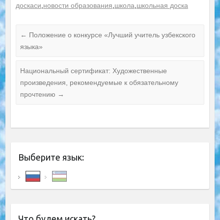
доскаси
,
новости образования
,
школа
,
школьная доска
←
Положение о конкурсе «Лучший учитель узбекского
языка»
Национальный сертификат: Художественные
произведения, рекомендуемые к обязательному
прочтению
→
Выберите язык:
Что будем искать?