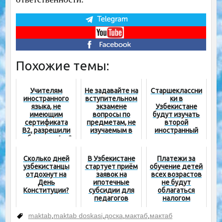
Похожие темы:
Учителям
Не задавайте на
Старшеклассни
иностранного
вступительном
ки в
языка, не
экзамене
Узбекистане
имеющим
вопросы по
будут изучать
сертификата
предметам, не
второй
B2, разрешили
изучаемым в
иностранный
работать в 1 и 2
школе –
язык
четверти
Президент
Сколько дней
В Узбекистане
Платежи за
узбекистанцы
стартует приём
обучение детей
отдохнут на
заявок на
всех возрастов
День
ипотечные
не будут
Конституции?
субсидии для
облагаться
педагогов
налогом
maktab
,
maktab doskasi
,
доска
,
мактаб
,
мактаб