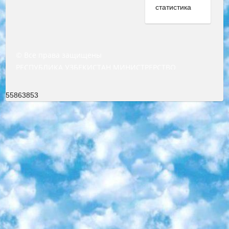
© Все права защищены
РЕСПУБЛИКА УЗБЕКИСТАН МИНИСТРЕРСТВО ДОШКОЛЬНОГО И ШКОЛЬНОГО ОБРАЗОВАНИЯ КОМАНДА в общеобразовательных учреждениях в 2023-2024 учебном году организация и проведение итоговой государственной аттестации обучающихся о Министра дошкольного и школьного образования Республики Узбекистан от 4 марта 2008 года (постановлением Минюста от 20 марта 2008 года № 1778 государственной регистрации) «Итоговое состояние учащихся общего среднего образования на основании положения об утверждении положения об аттестации общего среднего образования выпускной экзамен студентов в образовательных учреждениях в 2023-2024 учебном году В целях организации и прохождения аттестации приказываю: 1. Следующее: перечень предметов, по которым будет проводиться итоговая государственная аттестация и экзамен формы перевода согласно приложению 1; сертификаты международного образца, оценивающие уровень владения иностранными языками перечень согласно приложению 2; 2. Педагогический при специализированных образовательных учреждениях. научно-практический центр квалификации и международной оценки (Д.Давидова) 2024 г. До 25 марта: задания по предметам, по которым будет проводиться итоговая аттестация разработка и утверждение технических условий; итоговая аттестация на основании разработанного предметного задания разработка вопросов по предметам (устно и письменно), экзамен передача; общеобразовательные средние школы и специальные учебные заведения учащиеся выпускных классов школ и интернатов в агентской системе подготовка базы данных экзаменационных материалов и критериев оценки; перевод базы экзаменационных материалов на все языки обучения подать в Республиканский образовательный центр для изготовления; варианты экзаменов на основе разработанных контрольных материалов пусть будут поставлены задачи формирования. 3. Республиканский образовательный центр (Ш.Худайкулов) до 5 апреля 2024 года. до: база данных предоставленных экзаменационных материалов на все языки обучения перевод и экспертиза; для слепых, слабовидящих, глухих, слабослышащих и умственно отсталых детей учащиеся выпускных классов специализированных школ и школ-интернатов база данных экзаменационных материалов на всех преподаваемых языках подготовка критериев оценки; специализированные школы для умственно отсталых детей и технологии для учащихся выпускных классов школ-интернатов разработка соответствующих рекомендаций и критериев проведения ЕГЭ по естествознанию давать задания. 4. Педагогический при специализированных образовательных учреждениях. Научно-практический центр навыков и международной оценки (Д.Давидова), Республика образовательный центр (Худайкулов Ш.) итоговый государственный аттестационный экзамен ориентирован на творческое и логическое мышление при подготовке базы материалов учитывать введение заданий. 5. Следует отметить, что: сертификат государственного образца о знании общеобразовательного предмета и как минимум национальный уровень B1 по предметам на иностранных языках, указанным в Приложении 2. или международно признанный сертификат эквивалентного уровня студенты, изучающие определенный предмет, освобождаются от экзамена; по соответствующим предметам запланирована итоговая государственная аттестация за день до дня, путем жеребьевки Рабочей группой (в письменной форме по предметам, проводимым в форме) из числа сформированных вариантов выбрано 2 варианта; 2 выбранных варианта экзамена анонсированы на официальном сайте министерства и все выпускники по всей стране на основе этих вариантов проводит итоговую государственную аттестацию. 6. Государственное образование учащихся средних общеобразовательных учреждений. знания в соответствии с квалификационными требованиями, которые необходимо приобрести на основании стандартов итоговый (выпускной) контроль для 9 и 11 классов в целях тестирования Экзамены (далее – экзамены) состоят из предметов, перечисленных в приложении 1. будет сделано. 7. Экзамены пройдут с 26 мая по 15 июня 2024 г. (кроме науки физического воспитания). 8. Физическая для учащихся 9 классов общесредних образовательных учреждений. Экзамены по предмету «Образование, квалификация медицина» 1-6 мая 2024 года. сотрудники перевести под присмотр (с отклонениями в физическом или умственном развитии) специализированная школа для детей, школы-интернаты и со сколиозом школы-интернаты санаторного типа для больных детей исключены). 9. Он был слепым, слабовидящим и имел нарушения опорно-двигательного аппарата. экзамены в специализированных школах и интернатах для детей должны проводиться исходя из требований, предъявляемых к общеобразовательным учреждениям (физкультура кроме науки). 10. Специализированная школа для глухих и слабослышащих детей. и экзамены в интернатах и быть реализован в виде письменного теста по математике. 11. Специальность для умственно отсталых детей. Для 9 класса Родной язык и литературное письмо Государственный язык (язык обучения – узбекский). для неклассов) написано Математическое письмо Письменная/устная история Узбекистана Физическое воспитание практично Итоговый контроль Для 11 класса Написание родного языка и литературы (эссе) Математическое письмо Узбекский язык (обучение на узбекском языке) не посещающее общее среднее образование для учреждений)/Образовательное учреждение выбор письменный и устный Иностранный язык письменный/устный Письменная/устная история Узбекистана *По выбору студента:  Химия  Физика  Основы государственного права  География 10 бесплатных образовательных ресурсов - Мы составили подборку онлайн-проектов с интерактивными упражнениями, видеолекциями и статьями. Они помогут вам обрести новые и освежить старые знания бесплатно. 1. «ИНТУИТ» Старейшая образовательная площадка Рунета. Здесь вы найдёте сотни текстовых и видеокурсов на десятки различных тем — от программирования до психологии. Многие курсы подготовлены российскими университетами и крупными международными компаниями вроде Intel и Microsoft. Самостоятельное обучение бесплатное, но желающие могут оплатить услуги персональных наставников. 2. «Смартия» знакомит с актуальными профессиями и подсказывает, как им обучаться. Выбрав заинтересовавшую вас специальность — SMM-специалист, фотограф, веб-дизайнер или другую, — увидите список необходимых для неё умений. Чтобы вы могли освоить их самостоятельно, для каждого умения площадка отображает подборку ссылок на учебные материалы. Хотя «Смартия» ориентируется на русскоязычную аудиторию, часть контента всё же доступна только на английском. 3. «Лекторий Физтеха» Проект Московского физико-технического института (Физтеха). С его помощью вы можете смотреть онлайн серии лекций, записанные на видео в этом вузе. В числе доступных предметов — физика, биология, химия, информационные технологии и другие. К некоторым лекциям администрация ресурса прилагает готовые конспекты, которые можно скачивать в PDF-формате. 4. ITMOcourses Онлайн-площадка Санкт-Петербургского национального исследовательского университета информационных технологий, механики и оптики (ИТМО). Ресурс предоставляет свободный доступ к курсам, разработанным в этом вузе. Каталог материалов разбит на четыре категории: «Оптические системы и технологии», «Приборостроение и робототехника», «Информационные технологии» и «Биотехнологии». Курсы состоят из видеолекций, интерактивных демонстраций и заданий. 5. «КиберЛенинка» Электронная научная библиотека открытого доступа. Каталог площадки регулярно обрастает текстами статей из различных научных изданий. Сгруппированные по журналам и рубрикам публикации можно читать онлайн или скачивать целиком в PDF-формате. Проект нацелен на популяризацию науки за счёт открытого доступа к качественной информации. 6. «ПостНаука» На этом ресурсе публикуют подборки видеолекций, составленные экспертами из разных отраслей и объединённые общими темами. Среди них, к примеру, есть серии «Биоинформатика и геномика», «Культура средневековой Скандинавии» и Cinema Studies о теории кино. Каждая подборка лекций — логически связанная история, рассказанная экспертом от первого лица. Кроме того, на сайте появляются научно-образовательные статьи и тесты на разные темы. 7. «Newочём» Команда проекта «Newочём» отбирает самые интересные тексты из англоязычных СМИ и переводит те из них, за которые голосуют участники сообщества «ВКонтакте». По большей части это научно-популярные статьи. Редакторы придумывают лишь заголовки, в остальном содержание переводов соответствует оригиналам. Полные тексты можно читать прямо в социальной сети. 8. InternetUrok Онлайн-база материалов по основным дисциплинам школьной программы. Информация на сайте структурирована по классам, предметам и темам (урокам). Каждый урок состоит из видеолекций и конспектов. Есть также интерактивные тренажёры и тесты для закрепления пройденного материала. Даже если вы давно окончили школу, возможность повторить программу старших классов всегда может пригодиться. 9. Edutainme Ещё один ресурс об образовании. В отличие от Newtonew, как мне кажется, Edutainme больше ориентируется на представителей индустрии: педагогов, предпринимателей, разработчиков образовательных проектов. Но и любой, кто просто стремится к саморазвитию, найдёт на сайте много полезного и интересного для себя. Например, информацию о новых курсах и образовательных сервисах. 10. Newtonew Онлайн-медиа об образовании и обучении в широком смысле. Авторы Newtonew пишут об инструментах, заведениях, тактиках и стратегиях, которые помогают учить других и получать новые знания самостоятельно. На этой площадке вы найдёте новости, обзоры, аналитические мате
55863853