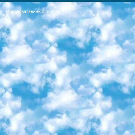
Образовательный портал
РЕСПУБЛИКА УЗБЕКИСТАН МИНИСТРЕРСТВО ДОШКОЛЬНОГО И ШКОЛЬНОГО ОБРАЗОВАНИЯ КОМАНДА в общеобразовательных учреждениях в 2023-2024 учебном году организация и проведение итоговой государственной аттестации обучающихся о Министра дошкольного и школьного образования Республики Узбекистан от 4 марта 2008 года (постановлением Минюста от 20 марта 2008 года № 1778 государственной регистрации) «Итоговое состояние учащихся общего среднего образования на основании положения об утверждении положения об аттестации общего среднего образования выпускной экзамен студентов в образовательных учреждениях в 2023-2024 учебном году В целях организации и прохождения аттестации приказываю: 1. Следующее: перечень предметов, по которым будет проводиться итоговая государственная аттестация и экзамен формы перевода согласно приложению 1; сертификаты международного образца, оценивающие уровень владения иностранными языками перечень согласно приложению 2; 2. Педагогический при специализированных образовательных учреждениях. научно-практический центр квалификации и международной оценки (Д.Давидова) 2024 г. До 25 марта: задания по предметам, по которым будет проводиться итоговая аттестация разработка и утверждение технических условий; итоговая аттестация на основании разработанного предметного задания разработка вопросов по предметам (устно и письменно), экзамен передача; общеобразовательные средние школы и специальные учебные заведения учащиеся выпускных классов школ и интернатов в агентской системе подготовка базы данных экзаменационных материалов и критериев оценки; перевод базы экзаменационных материалов на все языки обучения подать в Республиканский образовательный центр для изготовления; варианты экзаменов на основе разработанных контрольных материалов пусть будут поставлены задачи формирования. 3. Республиканский образовательный центр (Ш.Худайкулов) до 5 апреля 2024 года. до: база данных предоставленных экзаменационных материалов на все языки обучения перевод и экспертиза; для слепых, слабовидящих, глухих, слабослышащих и умственно отсталых детей учащиеся выпускных классов специализированных школ и школ-интернатов база данных экзаменационных материалов на всех преподаваемых языках подготовка критериев оценки; специализированные школы для умственно отсталых детей и технологии для учащихся выпускных классов школ-интернатов разработка соответствующих рекомендаций и критериев проведения ЕГЭ по естествознанию давать задания. 4. Педагогический при специализированных образовательных учреждениях. Научно-практический центр навыков и международной оценки (Д.Давидова), Республика образовательный центр (Худайкулов Ш.) итоговый государственный аттестационный экзамен ориентирован на творческое и логическое мышление при подготовке базы материалов учитывать введение заданий. 5. Следует отметить, что: сертификат государственного образца о знании общеобразовательного предмета и как минимум национальный уровень B1 по предметам на иностранных языках, указанным в Приложении 2. или международно признанный сертификат эквивалентного уровня студенты, изучающие определенный предмет, освобождаются от экзамена; по соответствующим предметам запланирована итоговая государственная аттестация за день до дня, путем жеребьевки Рабочей группой (в письменной форме по предметам, проводимым в форме) из числа сформированных вариантов выбрано 2 варианта; 2 выбранных варианта экзамена анонсированы на официальном сайте министерства и все выпускники по всей стране на основе этих вариантов проводит итоговую государственную аттестацию. 6. Государственное образование учащихся средних общеобразовательных учреждений. знания в соответствии с квалификационными требованиями, которые необходимо приобрести на основании стандартов итоговый (выпускной) контроль для 9 и 11 классов в целях тестирования Экзамены (далее – экзамены) состоят из предметов, перечисленных в приложении 1. будет сделано. 7. Экзамены пройдут с 26 мая по 15 июня 2024 г. (кроме науки физического воспитания). 8. Физическая для учащихся 9 классов общесредних образовательных учреждений. Экзамены по предмету «Образование, квалификация медицина» 1-6 мая 2024 года. сотрудники перевести под присмотр (с отклонениями в физическом или умственном развитии) специализированная школа для детей, школы-интернаты и со сколиозом школы-интернаты санаторного типа для больных детей исключены). 9. Он был слепым, слабовидящим и имел нарушения опорно-двигательного аппарата. экзамены в специализированных школах и интернатах для детей должны проводиться исходя из требований, предъявляемых к общеобразовательным учреждениям (физкультура кроме науки). 10. Специализированная школа для глухих и слабослышащих детей. и экзамены в интернатах и быть реализован в виде письменного теста по математике. 11. Специальность для умственно отсталых детей. Для 9 класса Родной язык и литературное письмо Государственный язык (язык обучения – узбекский). для неклассов) написано Математическое письмо Письменная/устная история Узбекистана Физическое воспитание практично Итоговый контроль Для 11 класса Написание родного языка и литературы (эссе) Математическое письмо Узбекский язык (обучение на узбекском языке) не посещающее общее среднее образование для учреждений)/Образовательное учреждение выбор письменный и устный Иностранный язык письменный/устный Письменная/устная история Узбекистана *По выбору студента:  Химия  Физика  Основы государственного права  География 10 бесплатных образовательных ресурсов - Мы составили подборку онлайн-проектов с интерактивными упражнениями, видеолекциями и статьями. Они помогут вам обрести новые и освежить старые знания бесплатно. 1. «ИНТУИТ» Старейшая образовательная площадка Рунета. Здесь вы найдёте сотни текстовых и видеокурсов на десятки различных тем — от программирования до психологии. Многие курсы подготовлены российскими университетами и крупными международными компаниями вроде Intel и Microsoft. Самостоятельное обучение бесплатное, но желающие могут оплатить услуги персональных наставников. 2. «Смартия» знакомит с актуальными профессиями и подсказывает, как им обучаться. Выбрав заинтересовавшую вас специальность — SMM-специалист, фотограф, веб-дизайнер или другую, — увидите список необходимых для неё умений. Чтобы вы могли освоить их самостоятельно, для каждого умения площадка отображает подборку ссылок на учебные материалы. Хотя «Смартия» ориентируется на русскоязычную аудиторию, часть контента всё же доступна только на английском. 3. «Лекторий Физтеха» Проект Московского физико-технического института (Физтеха). С его помощью вы можете смотреть онлайн серии лекций, записанные на видео в этом вузе. В числе доступных предметов — физика, биология, химия, информационные технологии и другие. К некоторым лекциям администрация ресурса прилагает готовые конспекты, которые можно скачивать в PDF-формате. 4. ITMOcourses Онлайн-площадка Санкт-Петербургского национального исследовательского университета информационных технологий, механики и оптики (ИТМО). Ресурс предоставляет свободный доступ к курсам, разработанным в этом вузе. Каталог материалов разбит на четыре категории: «Оптические системы и технологии», «Приборостроение и робототехника», «Информационные технологии» и «Биотехнологии». Курсы состоят из видеолекций, интерактивных демонстраций и заданий. 5. «КиберЛенинка» Электронная научная библиотека открытого доступа. Каталог площадки регулярно обрастает текстами статей из различных научных изданий. Сгруппированные по журналам и рубрикам публикации можно читать онлайн или скачивать целиком в PDF-формате. Проект нацелен на популяризацию науки за счёт открытого доступа к качественной информации. 6. «ПостНаука» На этом ресурсе публикуют подборки видеолекций, составленные экспертами из разных отраслей и объединённые общими темами. Среди них, к примеру, есть серии «Биоинформатика и геномика», «Культура средневековой Скандинавии» и Cinema Studies о теории кино. Каждая подборка лекций — логически связанная история, рассказанная экспертом от первого лица. Кроме того, на сайте появляются научно-образовательные статьи и тесты на разные темы. 7. «Newочём» Команда проекта «Newочём» отбирает самые интересные тексты из англоязычных СМИ и переводит те из них, за которые голосуют участники сообщества «ВКонтакте». По большей части это научно-популярные статьи. Редакторы придумывают лишь заголовки, в остальном содержание переводов соответствует оригиналам. Полные тексты можно читать прямо в социальной сети. 8. InternetUrok Онлайн-база материалов по основным дисциплинам школьной программы. Информация на сайте структурирована по классам, предметам и темам (урокам). Каждый урок состоит из видеолекций и конспектов. Есть также интерактивные тренажёры и тесты для закрепления пройденного материала. Даже если вы давно окончили школу, возможность повторить программу старших классов всегда может пригодиться. 9. Edutainme Ещё один ресурс об образовании. В отличие от Newtonew, как мне кажется, Edutainme больше ориентируется на представителей индустрии: педагогов, предпринимателей, разработчиков образовательных проектов. Но и любой, кто просто стремится к саморазвитию, найдёт на сайте много полезного и интересного для себя. Например, информацию о новых курсах и образовательных сервисах. 10. Newtonew Онлайн-медиа об образовании и обучении в широком смысле. Авторы Newtonew пишут об инструментах, заведениях, тактиках и стратегиях, которые помогают учить других и получать новые знания самостоятельно. На этой площадке вы найдёте новости, обзоры, аналитические мат