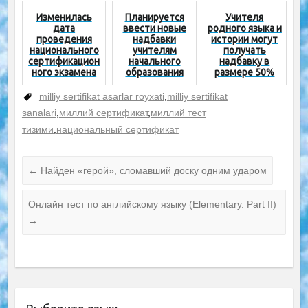
надбавку за
национальный
Изменилась
Планируется
Учителя
сертификат?
дата
ввести новые
родного языка и
проведения
надбавки
истории могут
национального
учителям
получать
сертификацион
начального
надбавку в
ного экзамена
образования
размере 50%
по химии и
географии
milliy sertifikat asarlar royxati
,
milliy sertifikat
sanalari
,
миллий сертификат
,
миллий тест
тизими
,
национальный сертификат
←
Найден «герой», сломавший доску одним ударом
Онлайн тест по английскому языку (Elementary. Part II)
→