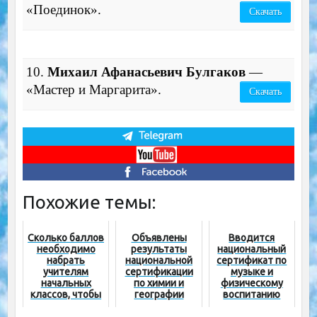
«Поединок».
Скачать
10.
Михаил Афанасьевич Булгаков
—
«Мастер и Маргарита».
Скачать
Похожие темы:
Сколько баллов
Объявлены
Вводится
необходимо
результаты
национальный
набрать
национальной
сертификат по
учителям
сертификации
музыке и
начальных
по химии и
физическому
классов, чтобы
географии
воспитанию
получить