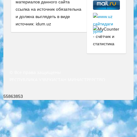
материалов данного сайта
ссылка на источник обязательна
и должна выглядеть в виде
источник: idum.uz
© Все права защищены
РЕСПУБЛИКА УЗБЕКИСТАН МИНИСТРЕРСТВО ДОШКОЛЬНОГО И ШКОЛЬНОГО ОБРАЗОВАНИЯ КОМАНДА в общеобразовательных учреждениях в 2023-2024 учебном году организация и проведение итоговой государственной аттестации обучающихся о Министра дошкольного и школьного образования Республики Узбекистан от 4 марта 2008 года (постановлением Минюста от 20 марта 2008 года № 1778 государственной регистрации) «Итоговое состояние учащихся общего среднего образования на основании положения об утверждении положения об аттестации общего среднего образования выпускной экзамен студентов в образовательных учреждениях в 2023-2024 учебном году В целях организации и прохождения аттестации приказываю: 1. Следующее: перечень предметов, по которым будет проводиться итоговая государственная аттестация и экзамен формы перевода согласно приложению 1; сертификаты международного образца, оценивающие уровень владения иностранными языками перечень согласно приложению 2; 2. Педагогический при специализированных образовательных учреждениях. научно-практический центр квалификации и международной оценки (Д.Давидова) 2024 г. До 25 марта: задания по предметам, по которым будет проводиться итоговая аттестация разработка и утверждение технических условий; итоговая аттестация на основании разработанного предметного задания разработка вопросов по предметам (устно и письменно), экзамен передача; общеобразовательные средние школы и специальные учебные заведения учащиеся выпускных классов школ и интернатов в агентской системе подготовка базы данных экзаменационных материалов и критериев оценки; перевод базы экзаменационных материалов на все языки обучения подать в Республиканский образовательный центр для изготовления; варианты экзаменов на основе разработанных контрольных материалов пусть будут поставлены задачи формирования. 3. Республиканский образовательный центр (Ш.Худайкулов) до 5 апреля 2024 года. до: база данных предоставленных экзаменационных материалов на все языки обучения перевод и экспертиза; для слепых, слабовидящих, глухих, слабослышащих и умственно отсталых детей учащиеся выпускных классов специализированных школ и школ-интернатов база данных экзаменационных материалов на всех преподаваемых языках подготовка критериев оценки; специализированные школы для умственно отсталых детей и технологии для учащихся выпускных классов школ-интернатов разработка соответствующих рекомендаций и критериев проведения ЕГЭ по естествознанию давать задания. 4. Педагогический при специализированных образовательных учреждениях. Научно-практический центр навыков и международной оценки (Д.Давидова), Республика образовательный центр (Худайкулов Ш.) итоговый государственный аттестационный экзамен ориентирован на творческое и логическое мышление при подготовке базы материалов учитывать введение заданий. 5. Следует отметить, что: сертификат государственного образца о знании общеобразовательного предмета и как минимум национальный уровень B1 по предметам на иностранных языках, указанным в Приложении 2. или международно признанный сертификат эквивалентного уровня студенты, изучающие определенный предмет, освобождаются от экзамена; по соответствующим предметам запланирована итоговая государственная аттестация за день до дня, путем жеребьевки Рабочей группой (в письменной форме по предметам, проводимым в форме) из числа сформированных вариантов выбрано 2 варианта; 2 выбранных варианта экзамена анонсированы на официальном сайте министерства и все выпускники по всей стране на основе этих вариантов проводит итоговую государственную аттестацию. 6. Государственное образование учащихся средних общеобразовательных учреждений. знания в соответствии с квалификационными требованиями, которые необходимо приобрести на основании стандартов итоговый (выпускной) контроль для 9 и 11 классов в целях тестирования Экзамены (далее – экзамены) состоят из предметов, перечисленных в приложении 1. будет сделано. 7. Экзамены пройдут с 26 мая по 15 июня 2024 г. (кроме науки физического воспитания). 8. Физическая для учащихся 9 классов общесредних образовательных учреждений. Экзамены по предмету «Образование, квалификация медицина» 1-6 мая 2024 года. сотрудники перевести под присмотр (с отклонениями в физическом или умственном развитии) специализированная школа для детей, школы-интернаты и со сколиозом школы-интернаты санаторного типа для больных детей исключены). 9. Он был слепым, слабовидящим и имел нарушения опорно-двигательного аппарата. экзамены в специализированных школах и интернатах для детей должны проводиться исходя из требований, предъявляемых к общеобразовательным учреждениям (физкультура кроме науки). 10. Специализированная школа для глухих и слабослышащих детей. и экзамены в интернатах и быть реализован в виде письменного теста по математике. 11. Специальность для умственно отсталых детей. Для 9 класса Родной язык и литературное письмо Государственный язык (язык обучения – узбекский). для неклассов) написано Математическое письмо Письменная/устная история Узбекистана Физическое воспитание практично Итоговый контроль Для 11 класса Написание родного языка и литературы (эссе) Математическое письмо Узбекский язык (обучение на узбекском языке) не посещающее общее среднее образование для учреждений)/Образовательное учреждение выбор письменный и устный Иностранный язык письменный/устный Письменная/устная история Узбекистана *По выбору студента:  Химия  Физика  Основы государственного права  География 10 бесплатных образовательных ресурсов - Мы составили подборку онлайн-проектов с интерактивными упражнениями, видеолекциями и статьями. Они помогут вам обрести новые и освежить старые знания бесплатно. 1. «ИНТУИТ» Старейшая образовательная площадка Рунета. Здесь вы найдёте сотни текстовых и видеокурсов на десятки различных тем — от программирования до психологии. Многие курсы подготовлены российскими университетами и крупными международными компаниями вроде Intel и Microsoft. Самостоятельное обучение бесплатное, но желающие могут оплатить услуги персональных наставников. 2. «Смартия» знакомит с актуальными профессиями и подсказывает, как им обучаться. Выбрав заинтересовавшую вас специальность — SMM-специалист, фотограф, веб-дизайнер или другую, — увидите список необходимых для неё умений. Чтобы вы могли освоить их самостоятельно, для каждого умения площадка отображает подборку ссылок на учебные материалы. Хотя «Смартия» ориентируется на русскоязычную аудиторию, часть контента всё же доступна только на английском. 3. «Лекторий Физтеха» Проект Московского физико-технического института (Физтеха). С его помощью вы можете смотреть онлайн серии лекций, записанные на видео в этом вузе. В числе доступных предметов — физика, биология, химия, информационные технологии и другие. К некоторым лекциям администрация ресурса прилагает готовые конспекты, которые можно скачивать в PDF-формате. 4. ITMOcourses Онлайн-площадка Санкт-Петербургского национального исследовательского университета информационных технологий, механики и оптики (ИТМО). Ресурс предоставляет свободный доступ к курсам, разработанным в этом вузе. Каталог материалов разбит на четыре категории: «Оптические системы и технологии», «Приборостроение и робототехника», «Информационные технологии» и «Биотехнологии». Курсы состоят из видеолекций, интерактивных демонстраций и заданий. 5. «КиберЛенинка» Электронная научная библиотека открытого доступа. Каталог площадки регулярно обрастает текстами статей из различных научных изданий. Сгруппированные по журналам и рубрикам публикации можно читать онлайн или скачивать целиком в PDF-формате. Проект нацелен на популяризацию науки за счёт открытого доступа к качественной информации. 6. «ПостНаука» На этом ресурсе публикуют подборки видеолекций, составленные экспертами из разных отраслей и объединённые общими темами. Среди них, к примеру, есть серии «Биоинформатика и геномика», «Культура средневековой Скандинавии» и Cinema Studies о теории кино. Каждая подборка лекций — логически связанная история, рассказанная экспертом от первого лица. Кроме того, на сайте появляются научно-образовательные статьи и тесты на разные темы. 7. «Newочём» Команда проекта «Newочём» отбирает самые интересные тексты из англоязычных СМИ и переводит те из них, за которые голосуют участники сообщества «ВКонтакте». По большей части это научно-популярные статьи. Редакторы придумывают лишь заголовки, в остальном содержание переводов соответствует оригиналам. Полные тексты можно читать прямо в социальной сети. 8. InternetUrok Онлайн-база материалов по основным дисциплинам школьной программы. Информация на сайте структурирована по классам, предметам и темам (урокам). Каждый урок состоит из видеолекций и конспектов. Есть также интерактивные тренажёры и тесты для закрепления пройденного материала. Даже если вы давно окончили школу, возможность повторить программу старших классов всегда может пригодиться. 9. Edutainme Ещё один ресурс об образовании. В отличие от Newtonew, как мне кажется, Edutainme больше ориентируется на представителей индустрии: педагогов, предпринимателей, разработчиков образовательных проектов. Но и любой, кто просто стремится к саморазвитию, найдёт на сайте много полезного и интересного для себя. Например, информацию о новых курсах и образовательных сервисах. 10. Newtonew Онлайн-медиа об образовании и обучении в широком смысле. Авторы Newtonew пишут об инструментах, заведениях, тактиках и стратегиях, которые помогают учить других и получать новые знания самостоятельно. На этой площадке вы найдёте новости, обзоры, аналитические мате
55863853