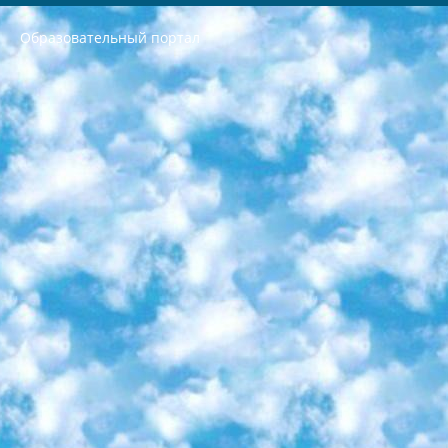
Образовательный портал
РЕСПУБЛИКА УЗБЕКИСТАН МИНИСТРЕРСТВО ДОШКОЛЬНОГО И ШКОЛЬНОГО ОБРАЗОВАНИЯ КОМАНДА в общеобразовательных учреждениях в 2023-2024 учебном году организация и проведение итоговой государственной аттестации обучающихся о Министра дошкольного и школьного образования Республики Узбекистан от 4 марта 2008 года (постановлением Минюста от 20 марта 2008 года № 1778 государственной регистрации) «Итоговое состояние учащихся общего среднего образования на основании положения об утверждении положения об аттестации общего среднего образования выпускной экзамен студентов в образовательных учреждениях в 2023-2024 учебном году В целях организации и прохождения аттестации приказываю: 1. Следующее: перечень предметов, по которым будет проводиться итоговая государственная аттестация и экзамен формы перевода согласно приложению 1; сертификаты международного образца, оценивающие уровень владения иностранными языками перечень согласно приложению 2; 2. Педагогический при специализированных образовательных учреждениях. научно-практический центр квалификации и международной оценки (Д.Давидова) 2024 г. До 25 марта: задания по предметам, по которым будет проводиться итоговая аттестация разработка и утверждение технических условий; итоговая аттестация на основании разработанного предметного задания разработка вопросов по предметам (устно и письменно), экзамен передача; общеобразовательные средние школы и специальные учебные заведения учащиеся выпускных классов школ и интернатов в агентской системе подготовка базы данных экзаменационных материалов и критериев оценки; перевод базы экзаменационных материалов на все языки обучения подать в Республиканский образовательный центр для изготовления; варианты экзаменов на основе разработанных контрольных материалов пусть будут поставлены задачи формирования. 3. Республиканский образовательный центр (Ш.Худайкулов) до 5 апреля 2024 года. до: база данных предоставленных экзаменационных материалов на все языки обучения перевод и экспертиза; для слепых, слабовидящих, глухих, слабослышащих и умственно отсталых детей учащиеся выпускных классов специализированных школ и школ-интернатов база данных экзаменационных материалов на всех преподаваемых языках подготовка критериев оценки; специализированные школы для умственно отсталых детей и технологии для учащихся выпускных классов школ-интернатов разработка соответствующих рекомендаций и критериев проведения ЕГЭ по естествознанию давать задания. 4. Педагогический при специализированных образовательных учреждениях. Научно-практический центр навыков и международной оценки (Д.Давидова), Республика образовательный центр (Худайкулов Ш.) итоговый государственный аттестационный экзамен ориентирован на творческое и логическое мышление при подготовке базы материалов учитывать введение заданий. 5. Следует отметить, что: сертификат государственного образца о знании общеобразовательного предмета и как минимум национальный уровень B1 по предметам на иностранных языках, указанным в Приложении 2. или международно признанный сертификат эквивалентного уровня студенты, изучающие определенный предмет, освобождаются от экзамена; по соответствующим предметам запланирована итоговая государственная аттестация за день до дня, путем жеребьевки Рабочей группой (в письменной форме по предметам, проводимым в форме) из числа сформированных вариантов выбрано 2 варианта; 2 выбранных варианта экзамена анонсированы на официальном сайте министерства и все выпускники по всей стране на основе этих вариантов проводит итоговую государственную аттестацию. 6. Государственное образование учащихся средних общеобразовательных учреждений. знания в соответствии с квалификационными требованиями, которые необходимо приобрести на основании стандартов итоговый (выпускной) контроль для 9 и 11 классов в целях тестирования Экзамены (далее – экзамены) состоят из предметов, перечисленных в приложении 1. будет сделано. 7. Экзамены пройдут с 26 мая по 15 июня 2024 г. (кроме науки физического воспитания). 8. Физическая для учащихся 9 классов общесредних образовательных учреждений. Экзамены по предмету «Образование, квалификация медицина» 1-6 мая 2024 года. сотрудники перевести под присмотр (с отклонениями в физическом или умственном развитии) специализированная школа для детей, школы-интернаты и со сколиозом школы-интернаты санаторного типа для больных детей исключены). 9. Он был слепым, слабовидящим и имел нарушения опорно-двигательного аппарата. экзамены в специализированных школах и интернатах для детей должны проводиться исходя из требований, предъявляемых к общеобразовательным учреждениям (физкультура кроме науки). 10. Специализированная школа для глухих и слабослышащих детей. и экзамены в интернатах и быть реализован в виде письменного теста по математике. 11. Специальность для умственно отсталых детей. Для 9 класса Родной язык и литературное письмо Государственный язык (язык обучения – узбекский). для неклассов) написано Математическое письмо Письменная/устная история Узбекистана Физическое воспитание практично Итоговый контроль Для 11 класса Написание родного языка и литературы (эссе) Математическое письмо Узбекский язык (обучение на узбекском языке) не посещающее общее среднее образование для учреждений)/Образовательное учреждение выбор письменный и устный Иностранный язык письменный/устный Письменная/устная история Узбекистана *По выбору студента:  Химия  Физика  Основы государственного права  География 10 бесплатных образовательных ресурсов - Мы составили подборку онлайн-проектов с интерактивными упражнениями, видеолекциями и статьями. Они помогут вам обрести новые и освежить старые знания бесплатно. 1. «ИНТУИТ» Старейшая образовательная площадка Рунета. Здесь вы найдёте сотни текстовых и видеокурсов на десятки различных тем — от программирования до психологии. Многие курсы подготовлены российскими университетами и крупными международными компаниями вроде Intel и Microsoft. Самостоятельное обучение бесплатное, но желающие могут оплатить услуги персональных наставников. 2. «Смартия» знакомит с актуальными профессиями и подсказывает, как им обучаться. Выбрав заинтересовавшую вас специальность — SMM-специалист, фотограф, веб-дизайнер или другую, — увидите список необходимых для неё умений. Чтобы вы могли освоить их самостоятельно, для каждого умения площадка отображает подборку ссылок на учебные материалы. Хотя «Смартия» ориентируется на русскоязычную аудиторию, часть контента всё же доступна только на английском. 3. «Лекторий Физтеха» Проект Московского физико-технического института (Физтеха). С его помощью вы можете смотреть онлайн серии лекций, записанные на видео в этом вузе. В числе доступных предметов — физика, биология, химия, информационные технологии и другие. К некоторым лекциям администрация ресурса прилагает готовые конспекты, которые можно скачивать в PDF-формате. 4. ITMOcourses Онлайн-площадка Санкт-Петербургского национального исследовательского университета информационных технологий, механики и оптики (ИТМО). Ресурс предоставляет свободный доступ к курсам, разработанным в этом вузе. Каталог материалов разбит на четыре категории: «Оптические системы и технологии», «Приборостроение и робототехника», «Информационные технологии» и «Биотехнологии». Курсы состоят из видеолекций, интерактивных демонстраций и заданий. 5. «КиберЛенинка» Электронная научная библиотека открытого доступа. Каталог площадки регулярно обрастает текстами статей из различных научных изданий. Сгруппированные по журналам и рубрикам публикации можно читать онлайн или скачивать целиком в PDF-формате. Проект нацелен на популяризацию науки за счёт открытого доступа к качественной информации. 6. «ПостНаука» На этом ресурсе публикуют подборки видеолекций, составленные экспертами из разных отраслей и объединённые общими темами. Среди них, к примеру, есть серии «Биоинформатика и геномика», «Культура средневековой Скандинавии» и Cinema Studies о теории кино. Каждая подборка лекций — логически связанная история, рассказанная экспертом от первого лица. Кроме того, на сайте появляются научно-образовательные статьи и тесты на разные темы. 7. «Newочём» Команда проекта «Newочём» отбирает самые интересные тексты из англоязычных СМИ и переводит те из них, за которые голосуют участники сообщества «ВКонтакте». По большей части это научно-популярные статьи. Редакторы придумывают лишь заголовки, в остальном содержание переводов соответствует оригиналам. Полные тексты можно читать прямо в социальной сети. 8. InternetUrok Онлайн-база материалов по основным дисциплинам школьной программы. Информация на сайте структурирована по классам, предметам и темам (урокам). Каждый урок состоит из видеолекций и конспектов. Есть также интерактивные тренажёры и тесты для закрепления пройденного материала. Даже если вы давно окончили школу, возможность повторить программу старших классов всегда может пригодиться. 9. Edutainme Ещё один ресурс об образовании. В отличие от Newtonew, как мне кажется, Edutainme больше ориентируется на представителей индустрии: педагогов, предпринимателей, разработчиков образовательных проектов. Но и любой, кто просто стремится к саморазвитию, найдёт на сайте много полезного и интересного для себя. Например, информацию о новых курсах и образовательных сервисах. 10. Newtonew Онлайн-медиа об образовании и обучении в широком смысле. Авторы Newtonew пишут об инструментах, заведениях, тактиках и стратегиях, которые помогают учить других и получать новые знания самостоятельно. На этой площадке вы найдёте новости, обзоры, аналитические мат