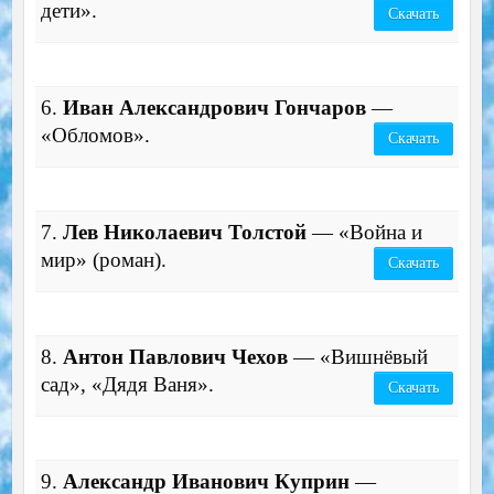
дети».
Скачать
6.
Иван Александрович Гончаров
—
«Обломов».
Скачать
7.
Лев Николаевич Толстой
— «Война и
мир» (роман).
Скачать
8.
Антон Павлович Чехов
—
«
Вишнёвый
сад», «Дядя Ваня».
Скачать
9.
Александр Иванович Куприн
—