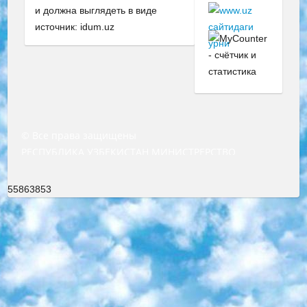
и должна выглядеть в виде
источник: idum.uz
© Все права защищены
РЕСПУБЛИКА УЗБЕКИСТАН МИНИСТРЕРСТВО ДОШКОЛЬНОГО И ШКОЛЬНОГО ОБРАЗОВАНИЯ КОМАНДА в общеобразовательных учреждениях в 2023-2024 учебном году организация и проведение итоговой государственной аттестации обучающихся о Министра дошкольного и школьного образования Республики Узбекистан от 4 марта 2008 года (постановлением Минюста от 20 марта 2008 года № 1778 государственной регистрации) «Итоговое состояние учащихся общего среднего образования на основании положения об утверждении положения об аттестации общего среднего образования выпускной экзамен студентов в образовательных учреждениях в 2023-2024 учебном году В целях организации и прохождения аттестации приказываю: 1. Следующее: перечень предметов, по которым будет проводиться итоговая государственная аттестация и экзамен формы перевода согласно приложению 1; сертификаты международного образца, оценивающие уровень владения иностранными языками перечень согласно приложению 2; 2. Педагогический при специализированных образовательных учреждениях. научно-практический центр квалификации и международной оценки (Д.Давидова) 2024 г. До 25 марта: задания по предметам, по которым будет проводиться итоговая аттестация разработка и утверждение технических условий; итоговая аттестация на основании разработанного предметного задания разработка вопросов по предметам (устно и письменно), экзамен передача; общеобразовательные средние школы и специальные учебные заведения учащиеся выпускных классов школ и интернатов в агентской системе подготовка базы данных экзаменационных материалов и критериев оценки; перевод базы экзаменационных материалов на все языки обучения подать в Республиканский образовательный центр для изготовления; варианты экзаменов на основе разработанных контрольных материалов пусть будут поставлены задачи формирования. 3. Республиканский образовательный центр (Ш.Худайкулов) до 5 апреля 2024 года. до: база данных предоставленных экзаменационных материалов на все языки обучения перевод и экспертиза; для слепых, слабовидящих, глухих, слабослышащих и умственно отсталых детей учащиеся выпускных классов специализированных школ и школ-интернатов база данных экзаменационных материалов на всех преподаваемых языках подготовка критериев оценки; специализированные школы для умственно отсталых детей и технологии для учащихся выпускных классов школ-интернатов разработка соответствующих рекомендаций и критериев проведения ЕГЭ по естествознанию давать задания. 4. Педагогический при специализированных образовательных учреждениях. Научно-практический центр навыков и международной оценки (Д.Давидова), Республика образовательный центр (Худайкулов Ш.) итоговый государственный аттестационный экзамен ориентирован на творческое и логическое мышление при подготовке базы материалов учитывать введение заданий. 5. Следует отметить, что: сертификат государственного образца о знании общеобразовательного предмета и как минимум национальный уровень B1 по предметам на иностранных языках, указанным в Приложении 2. или международно признанный сертификат эквивалентного уровня студенты, изучающие определенный предмет, освобождаются от экзамена; по соответствующим предметам запланирована итоговая государственная аттестация за день до дня, путем жеребьевки Рабочей группой (в письменной форме по предметам, проводимым в форме) из числа сформированных вариантов выбрано 2 варианта; 2 выбранных варианта экзамена анонсированы на официальном сайте министерства и все выпускники по всей стране на основе этих вариантов проводит итоговую государственную аттестацию. 6. Государственное образование учащихся средних общеобразовательных учреждений. знания в соответствии с квалификационными требованиями, которые необходимо приобрести на основании стандартов итоговый (выпускной) контроль для 9 и 11 классов в целях тестирования Экзамены (далее – экзамены) состоят из предметов, перечисленных в приложении 1. будет сделано. 7. Экзамены пройдут с 26 мая по 15 июня 2024 г. (кроме науки физического воспитания). 8. Физическая для учащихся 9 классов общесредних образовательных учреждений. Экзамены по предмету «Образование, квалификация медицина» 1-6 мая 2024 года. сотрудники перевести под присмотр (с отклонениями в физическом или умственном развитии) специализированная школа для детей, школы-интернаты и со сколиозом школы-интернаты санаторного типа для больных детей исключены). 9. Он был слепым, слабовидящим и имел нарушения опорно-двигательного аппарата. экзамены в специализированных школах и интернатах для детей должны проводиться исходя из требований, предъявляемых к общеобразовательным учреждениям (физкультура кроме науки). 10. Специализированная школа для глухих и слабослышащих детей. и экзамены в интернатах и быть реализован в виде письменного теста по математике. 11. Специальность для умственно отсталых детей. Для 9 класса Родной язык и литературное письмо Государственный язык (язык обучения – узбекский). для неклассов) написано Математическое письмо Письменная/устная история Узбекистана Физическое воспитание практично Итоговый контроль Для 11 класса Написание родного языка и литературы (эссе) Математическое письмо Узбекский язык (обучение на узбекском языке) не посещающее общее среднее образование для учреждений)/Образовательное учреждение выбор письменный и устный Иностранный язык письменный/устный Письменная/устная история Узбекистана *По выбору студента:  Химия  Физика  Основы государственного права  География 10 бесплатных образовательных ресурсов - Мы составили подборку онлайн-проектов с интерактивными упражнениями, видеолекциями и статьями. Они помогут вам обрести новые и освежить старые знания бесплатно. 1. «ИНТУИТ» Старейшая образовательная площадка Рунета. Здесь вы найдёте сотни текстовых и видеокурсов на десятки различных тем — от программирования до психологии. Многие курсы подготовлены российскими университетами и крупными международными компаниями вроде Intel и Microsoft. Самостоятельное обучение бесплатное, но желающие могут оплатить услуги персональных наставников. 2. «Смартия» знакомит с актуальными профессиями и подсказывает, как им обучаться. Выбрав заинтересовавшую вас специальность — SMM-специалист, фотограф, веб-дизайнер или другую, — увидите список необходимых для неё умений. Чтобы вы могли освоить их самостоятельно, для каждого умения площадка отображает подборку ссылок на учебные материалы. Хотя «Смартия» ориентируется на русскоязычную аудиторию, часть контента всё же доступна только на английском. 3. «Лекторий Физтеха» Проект Московского физико-технического института (Физтеха). С его помощью вы можете смотреть онлайн серии лекций, записанные на видео в этом вузе. В числе доступных предметов — физика, биология, химия, информационные технологии и другие. К некоторым лекциям администрация ресурса прилагает готовые конспекты, которые можно скачивать в PDF-формате. 4. ITMOcourses Онлайн-площадка Санкт-Петербургского национального исследовательского университета информационных технологий, механики и оптики (ИТМО). Ресурс предоставляет свободный доступ к курсам, разработанным в этом вузе. Каталог материалов разбит на четыре категории: «Оптические системы и технологии», «Приборостроение и робототехника», «Информационные технологии» и «Биотехнологии». Курсы состоят из видеолекций, интерактивных демонстраций и заданий. 5. «КиберЛенинка» Электронная научная библиотека открытого доступа. Каталог площадки регулярно обрастает текстами статей из различных научных изданий. Сгруппированные по журналам и рубрикам публикации можно читать онлайн или скачивать целиком в PDF-формате. Проект нацелен на популяризацию науки за счёт открытого доступа к качественной информации. 6. «ПостНаука» На этом ресурсе публикуют подборки видеолекций, составленные экспертами из разных отраслей и объединённые общими темами. Среди них, к примеру, есть серии «Биоинформатика и геномика», «Культура средневековой Скандинавии» и Cinema Studies о теории кино. Каждая подборка лекций — логически связанная история, рассказанная экспертом от первого лица. Кроме того, на сайте появляются научно-образовательные статьи и тесты на разные темы. 7. «Newочём» Команда проекта «Newочём» отбирает самые интересные тексты из англоязычных СМИ и переводит те из них, за которые голосуют участники сообщества «ВКонтакте». По большей части это научно-популярные статьи. Редакторы придумывают лишь заголовки, в остальном содержание переводов соответствует оригиналам. Полные тексты можно читать прямо в социальной сети. 8. InternetUrok Онлайн-база материалов по основным дисциплинам школьной программы. Информация на сайте структурирована по классам, предметам и темам (урокам). Каждый урок состоит из видеолекций и конспектов. Есть также интерактивные тренажёры и тесты для закрепления пройденного материала. Даже если вы давно окончили школу, возможность повторить программу старших классов всегда может пригодиться. 9. Edutainme Ещё один ресурс об образовании. В отличие от Newtonew, как мне кажется, Edutainme больше ориентируется на представителей индустрии: педагогов, предпринимателей, разработчиков образовательных проектов. Но и любой, кто просто стремится к саморазвитию, найдёт на сайте много полезного и интересного для себя. Например, информацию о новых курсах и образовательных сервисах. 10. Newtonew Онлайн-медиа об образовании и обучении в широком смысле. Авторы Newtonew пишут об инструментах, заведениях, тактиках и стратегиях, которые помогают учить других и получать новые знания самостоятельно. На этой площадке вы найдёте новости, обзоры, аналитические мате
55863853