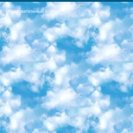
Образовательный портал
РЕСПУБЛИКА УЗБЕКИСТАН МИНИСТРЕРСТВО ДОШКОЛЬНОГО И ШКОЛЬНОГО ОБРАЗОВАНИЯ КОМАНДА в общеобразовательных учреждениях в 2023-2024 учебном году организация и проведение итоговой государственной аттестации обучающихся о Министра дошкольного и школьного образования Республики Узбекистан от 4 марта 2008 года (постановлением Минюста от 20 марта 2008 года № 1778 государственной регистрации) «Итоговое состояние учащихся общего среднего образования на основании положения об утверждении положения об аттестации общего среднего образования выпускной экзамен студентов в образовательных учреждениях в 2023-2024 учебном году В целях организации и прохождения аттестации приказываю: 1. Следующее: перечень предметов, по которым будет проводиться итоговая государственная аттестация и экзамен формы перевода согласно приложению 1; сертификаты международного образца, оценивающие уровень владения иностранными языками перечень согласно приложению 2; 2. Педагогический при специализированных образовательных учреждениях. научно-практический центр квалификации и международной оценки (Д.Давидова) 2024 г. До 25 марта: задания по предметам, по которым будет проводиться итоговая аттестация разработка и утверждение технических условий; итоговая аттестация на основании разработанного предметного задания разработка вопросов по предметам (устно и письменно), экзамен передача; общеобразовательные средние школы и специальные учебные заведения учащиеся выпускных классов школ и интернатов в агентской системе подготовка базы данных экзаменационных материалов и критериев оценки; перевод базы экзаменационных материалов на все языки обучения подать в Республиканский образовательный центр для изготовления; варианты экзаменов на основе разработанных контрольных материалов пусть будут поставлены задачи формирования. 3. Республиканский образовательный центр (Ш.Худайкулов) до 5 апреля 2024 года. до: база данных предоставленных экзаменационных материалов на все языки обучения перевод и экспертиза; для слепых, слабовидящих, глухих, слабослышащих и умственно отсталых детей учащиеся выпускных классов специализированных школ и школ-интернатов база данных экзаменационных материалов на всех преподаваемых языках подготовка критериев оценки; специализированные школы для умственно отсталых детей и технологии для учащихся выпускных классов школ-интернатов разработка соответствующих рекомендаций и критериев проведения ЕГЭ по естествознанию давать задания. 4. Педагогический при специализированных образовательных учреждениях. Научно-практический центр навыков и международной оценки (Д.Давидова), Республика образовательный центр (Худайкулов Ш.) итоговый государственный аттестационный экзамен ориентирован на творческое и логическое мышление при подготовке базы материалов учитывать введение заданий. 5. Следует отметить, что: сертификат государственного образца о знании общеобразовательного предмета и как минимум национальный уровень B1 по предметам на иностранных языках, указанным в Приложении 2. или международно признанный сертификат эквивалентного уровня студенты, изучающие определенный предмет, освобождаются от экзамена; по соответствующим предметам запланирована итоговая государственная аттестация за день до дня, путем жеребьевки Рабочей группой (в письменной форме по предметам, проводимым в форме) из числа сформированных вариантов выбрано 2 варианта; 2 выбранных варианта экзамена анонсированы на официальном сайте министерства и все выпускники по всей стране на основе этих вариантов проводит итоговую государственную аттестацию. 6. Государственное образование учащихся средних общеобразовательных учреждений. знания в соответствии с квалификационными требованиями, которые необходимо приобрести на основании стандартов итоговый (выпускной) контроль для 9 и 11 классов в целях тестирования Экзамены (далее – экзамены) состоят из предметов, перечисленных в приложении 1. будет сделано. 7. Экзамены пройдут с 26 мая по 15 июня 2024 г. (кроме науки физического воспитания). 8. Физическая для учащихся 9 классов общесредних образовательных учреждений. Экзамены по предмету «Образование, квалификация медицина» 1-6 мая 2024 года. сотрудники перевести под присмотр (с отклонениями в физическом или умственном развитии) специализированная школа для детей, школы-интернаты и со сколиозом школы-интернаты санаторного типа для больных детей исключены). 9. Он был слепым, слабовидящим и имел нарушения опорно-двигательного аппарата. экзамены в специализированных школах и интернатах для детей должны проводиться исходя из требований, предъявляемых к общеобразовательным учреждениям (физкультура кроме науки). 10. Специализированная школа для глухих и слабослышащих детей. и экзамены в интернатах и быть реализован в виде письменного теста по математике. 11. Специальность для умственно отсталых детей. Для 9 класса Родной язык и литературное письмо Государственный язык (язык обучения – узбекский). для неклассов) написано Математическое письмо Письменная/устная история Узбекистана Физическое воспитание практично Итоговый контроль Для 11 класса Написание родного языка и литературы (эссе) Математическое письмо Узбекский язык (обучение на узбекском языке) не посещающее общее среднее образование для учреждений)/Образовательное учреждение выбор письменный и устный Иностранный язык письменный/устный Письменная/устная история Узбекистана *По выбору студента:  Химия  Физика  Основы государственного права  География 10 бесплатных образовательных ресурсов - Мы составили подборку онлайн-проектов с интерактивными упражнениями, видеолекциями и статьями. Они помогут вам обрести новые и освежить старые знания бесплатно. 1. «ИНТУИТ» Старейшая образовательная площадка Рунета. Здесь вы найдёте сотни текстовых и видеокурсов на десятки различных тем — от программирования до психологии. Многие курсы подготовлены российскими университетами и крупными международными компаниями вроде Intel и Microsoft. Самостоятельное обучение бесплатное, но желающие могут оплатить услуги персональных наставников. 2. «Смартия» знакомит с актуальными профессиями и подсказывает, как им обучаться. Выбрав заинтересовавшую вас специальность — SMM-специалист, фотограф, веб-дизайнер или другую, — увидите список необходимых для неё умений. Чтобы вы могли освоить их самостоятельно, для каждого умения площадка отображает подборку ссылок на учебные материалы. Хотя «Смартия» ориентируется на русскоязычную аудиторию, часть контента всё же доступна только на английском. 3. «Лекторий Физтеха» Проект Московского физико-технического института (Физтеха). С его помощью вы можете смотреть онлайн серии лекций, записанные на видео в этом вузе. В числе доступных предметов — физика, биология, химия, информационные технологии и другие. К некоторым лекциям администрация ресурса прилагает готовые конспекты, которые можно скачивать в PDF-формате. 4. ITMOcourses Онлайн-площадка Санкт-Петербургского национального исследовательского университета информационных технологий, механики и оптики (ИТМО). Ресурс предоставляет свободный доступ к курсам, разработанным в этом вузе. Каталог материалов разбит на четыре категории: «Оптические системы и технологии», «Приборостроение и робототехника», «Информационные технологии» и «Биотехнологии». Курсы состоят из видеолекций, интерактивных демонстраций и заданий. 5. «КиберЛенинка» Электронная научная библиотека открытого доступа. Каталог площадки регулярно обрастает текстами статей из различных научных изданий. Сгруппированные по журналам и рубрикам публикации можно читать онлайн или скачивать целиком в PDF-формате. Проект нацелен на популяризацию науки за счёт открытого доступа к качественной информации. 6. «ПостНаука» На этом ресурсе публикуют подборки видеолекций, составленные экспертами из разных отраслей и объединённые общими темами. Среди них, к примеру, есть серии «Биоинформатика и геномика», «Культура средневековой Скандинавии» и Cinema Studies о теории кино. Каждая подборка лекций — логически связанная история, рассказанная экспертом от первого лица. Кроме того, на сайте появляются научно-образовательные статьи и тесты на разные темы. 7. «Newочём» Команда проекта «Newочём» отбирает самые интересные тексты из англоязычных СМИ и переводит те из них, за которые голосуют участники сообщества «ВКонтакте». По большей части это научно-популярные статьи. Редакторы придумывают лишь заголовки, в остальном содержание переводов соответствует оригиналам. Полные тексты можно читать прямо в социальной сети. 8. InternetUrok Онлайн-база материалов по основным дисциплинам школьной программы. Информация на сайте структурирована по классам, предметам и темам (урокам). Каждый урок состоит из видеолекций и конспектов. Есть также интерактивные тренажёры и тесты для закрепления пройденного материала. Даже если вы давно окончили школу, возможность повторить программу старших классов всегда может пригодиться. 9. Edutainme Ещё один ресурс об образовании. В отличие от Newtonew, как мне кажется, Edutainme больше ориентируется на представителей индустрии: педагогов, предпринимателей, разработчиков образовательных проектов. Но и любой, кто просто стремится к саморазвитию, найдёт на сайте много полезного и интересного для себя. Например, информацию о новых курсах и образовательных сервисах. 10. Newtonew Онлайн-медиа об образовании и обучении в широком смысле. Авторы Newtonew пишут об инструментах, заведениях, тактиках и стратегиях, которые помогают учить других и получать новые знания самостоятельно. На этой площадке вы найдёте новости, обзоры, аналитические мат