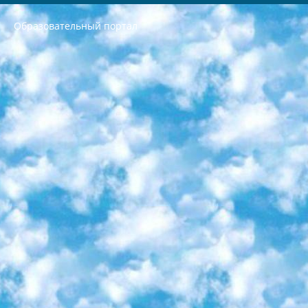
Образовательный портал
РЕСПУБЛИКА УЗБЕКИСТАН МИНИСТРЕРСТВО ДОШКОЛЬНОГО И ШКОЛЬНОГО ОБРАЗОВАНИЯ КОМАНДА в общеобразовательных учреждениях в 2023-2024 учебном году организация и проведение итоговой государственной аттестации обучающихся о Министра дошкольного и школьного образования Республики Узбекистан от 4 марта 2008 года (постановлением Минюста от 20 марта 2008 года № 1778 государственной регистрации) «Итоговое состояние учащихся общего среднего образования на основании положения об утверждении положения об аттестации общего среднего образования выпускной экзамен студентов в образовательных учреждениях в 2023-2024 учебном году В целях организации и прохождения аттестации приказываю: 1. Следующее: перечень предметов, по которым будет проводиться итоговая государственная аттестация и экзамен формы перевода согласно приложению 1; сертификаты международного образца, оценивающие уровень владения иностранными языками перечень согласно приложению 2; 2. Педагогический при специализированных образовательных учреждениях. научно-практический центр квалификации и международной оценки (Д.Давидова) 2024 г. До 25 марта: задания по предметам, по которым будет проводиться итоговая аттестация разработка и утверждение технических условий; итоговая аттестация на основании разработанного предметного задания разработка вопросов по предметам (устно и письменно), экзамен передача; общеобразовательные средние школы и специальные учебные заведения учащиеся выпускных классов школ и интернатов в агентской системе подготовка базы данных экзаменационных материалов и критериев оценки; перевод базы экзаменационных материалов на все языки обучения подать в Республиканский образовательный центр для изготовления; варианты экзаменов на основе разработанных контрольных материалов пусть будут поставлены задачи формирования. 3. Республиканский образовательный центр (Ш.Худайкулов) до 5 апреля 2024 года. до: база данных предоставленных экзаменационных материалов на все языки обучения перевод и экспертиза; для слепых, слабовидящих, глухих, слабослышащих и умственно отсталых детей учащиеся выпускных классов специализированных школ и школ-интернатов база данных экзаменационных материалов на всех преподаваемых языках подготовка критериев оценки; специализированные школы для умственно отсталых детей и технологии для учащихся выпускных классов школ-интернатов разработка соответствующих рекомендаций и критериев проведения ЕГЭ по естествознанию давать задания. 4. Педагогический при специализированных образовательных учреждениях. Научно-практический центр навыков и международной оценки (Д.Давидова), Республика образовательный центр (Худайкулов Ш.) итоговый государственный аттестационный экзамен ориентирован на творческое и логическое мышление при подготовке базы материалов учитывать введение заданий. 5. Следует отметить, что: сертификат государственного образца о знании общеобразовательного предмета и как минимум национальный уровень B1 по предметам на иностранных языках, указанным в Приложении 2. или международно признанный сертификат эквивалентного уровня студенты, изучающие определенный предмет, освобождаются от экзамена; по соответствующим предметам запланирована итоговая государственная аттестация за день до дня, путем жеребьевки Рабочей группой (в письменной форме по предметам, проводимым в форме) из числа сформированных вариантов выбрано 2 варианта; 2 выбранных варианта экзамена анонсированы на официальном сайте министерства и все выпускники по всей стране на основе этих вариантов проводит итоговую государственную аттестацию. 6. Государственное образование учащихся средних общеобразовательных учреждений. знания в соответствии с квалификационными требованиями, которые необходимо приобрести на основании стандартов итоговый (выпускной) контроль для 9 и 11 классов в целях тестирования Экзамены (далее – экзамены) состоят из предметов, перечисленных в приложении 1. будет сделано. 7. Экзамены пройдут с 26 мая по 15 июня 2024 г. (кроме науки физического воспитания). 8. Физическая для учащихся 9 классов общесредних образовательных учреждений. Экзамены по предмету «Образование, квалификация медицина» 1-6 мая 2024 года. сотрудники перевести под присмотр (с отклонениями в физическом или умственном развитии) специализированная школа для детей, школы-интернаты и со сколиозом школы-интернаты санаторного типа для больных детей исключены). 9. Он был слепым, слабовидящим и имел нарушения опорно-двигательного аппарата. экзамены в специализированных школах и интернатах для детей должны проводиться исходя из требований, предъявляемых к общеобразовательным учреждениям (физкультура кроме науки). 10. Специализированная школа для глухих и слабослышащих детей. и экзамены в интернатах и быть реализован в виде письменного теста по математике. 11. Специальность для умственно отсталых детей. Для 9 класса Родной язык и литературное письмо Государственный язык (язык обучения – узбекский). для неклассов) написано Математическое письмо Письменная/устная история Узбекистана Физическое воспитание практично Итоговый контроль Для 11 класса Написание родного языка и литературы (эссе) Математическое письмо Узбекский язык (обучение на узбекском языке) не посещающее общее среднее образование для учреждений)/Образовательное учреждение выбор письменный и устный Иностранный язык письменный/устный Письменная/устная история Узбекистана *По выбору студента:  Химия  Физика  Основы государственного права  География 10 бесплатных образовательных ресурсов - Мы составили подборку онлайн-проектов с интерактивными упражнениями, видеолекциями и статьями. Они помогут вам обрести новые и освежить старые знания бесплатно. 1. «ИНТУИТ» Старейшая образовательная площадка Рунета. Здесь вы найдёте сотни текстовых и видеокурсов на десятки различных тем — от программирования до психологии. Многие курсы подготовлены российскими университетами и крупными международными компаниями вроде Intel и Microsoft. Самостоятельное обучение бесплатное, но желающие могут оплатить услуги персональных наставников. 2. «Смартия» знакомит с актуальными профессиями и подсказывает, как им обучаться. Выбрав заинтересовавшую вас специальность — SMM-специалист, фотограф, веб-дизайнер или другую, — увидите список необходимых для неё умений. Чтобы вы могли освоить их самостоятельно, для каждого умения площадка отображает подборку ссылок на учебные материалы. Хотя «Смартия» ориентируется на русскоязычную аудиторию, часть контента всё же доступна только на английском. 3. «Лекторий Физтеха» Проект Московского физико-технического института (Физтеха). С его помощью вы можете смотреть онлайн серии лекций, записанные на видео в этом вузе. В числе доступных предметов — физика, биология, химия, информационные технологии и другие. К некоторым лекциям администрация ресурса прилагает готовые конспекты, которые можно скачивать в PDF-формате. 4. ITMOcourses Онлайн-площадка Санкт-Петербургского национального исследовательского университета информационных технологий, механики и оптики (ИТМО). Ресурс предоставляет свободный доступ к курсам, разработанным в этом вузе. Каталог материалов разбит на четыре категории: «Оптические системы и технологии», «Приборостроение и робототехника», «Информационные технологии» и «Биотехнологии». Курсы состоят из видеолекций, интерактивных демонстраций и заданий. 5. «КиберЛенинка» Электронная научная библиотека открытого доступа. Каталог площадки регулярно обрастает текстами статей из различных научных изданий. Сгруппированные по журналам и рубрикам публикации можно читать онлайн или скачивать целиком в PDF-формате. Проект нацелен на популяризацию науки за счёт открытого доступа к качественной информации. 6. «ПостНаука» На этом ресурсе публикуют подборки видеолекций, составленные экспертами из разных отраслей и объединённые общими темами. Среди них, к примеру, есть серии «Биоинформатика и геномика», «Культура средневековой Скандинавии» и Cinema Studies о теории кино. Каждая подборка лекций — логически связанная история, рассказанная экспертом от первого лица. Кроме того, на сайте появляются научно-образовательные статьи и тесты на разные темы. 7. «Newочём» Команда проекта «Newочём» отбирает самые интересные тексты из англоязычных СМИ и переводит те из них, за которые голосуют участники сообщества «ВКонтакте». По большей части это научно-популярные статьи. Редакторы придумывают лишь заголовки, в остальном содержание переводов соответствует оригиналам. Полные тексты можно читать прямо в социальной сети. 8. InternetUrok Онлайн-база материалов по основным дисциплинам школьной программы. Информация на сайте структурирована по классам, предметам и темам (урокам). Каждый урок состоит из видеолекций и конспектов. Есть также интерактивные тренажёры и тесты для закрепления пройденного материала. Даже если вы давно окончили школу, возможность повторить программу старших классов всегда может пригодиться. 9. Edutainme Ещё один ресурс об образовании. В отличие от Newtonew, как мне кажется, Edutainme больше ориентируется на представителей индустрии: педагогов, предпринимателей, разработчиков образовательных проектов. Но и любой, кто просто стремится к саморазвитию, найдёт на сайте много полезного и интересного для себя. Например, информацию о новых курсах и образовательных сервисах. 10. Newtonew Онлайн-медиа об образовании и обучении в широком смысле. Авторы Newtonew пишут об инструментах, заведениях, тактиках и стратегиях, которые помогают учить других и получать новые знания самостоятельно. На этой площадке вы найдёте новости, обзоры, аналитические мат