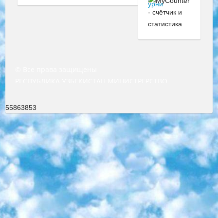
© Все права защищены
РЕСПУБЛИКА УЗБЕКИСТАН МИНИСТРЕРСТВО ДОШКОЛЬНОГО И ШКОЛЬНОГО ОБРАЗОВАНИЯ КОМАНДА в общеобразовательных учреждениях в 2023-2024 учебном году организация и проведение итоговой государственной аттестации обучающихся о Министра дошкольного и школьного образования Республики Узбекистан от 4 марта 2008 года (постановлением Минюста от 20 марта 2008 года № 1778 государственной регистрации) «Итоговое состояние учащихся общего среднего образования на основании положения об утверждении положения об аттестации общего среднего образования выпускной экзамен студентов в образовательных учреждениях в 2023-2024 учебном году В целях организации и прохождения аттестации приказываю: 1. Следующее: перечень предметов, по которым будет проводиться итоговая государственная аттестация и экзамен формы перевода согласно приложению 1; сертификаты международного образца, оценивающие уровень владения иностранными языками перечень согласно приложению 2; 2. Педагогический при специализированных образовательных учреждениях. научно-практический центр квалификации и международной оценки (Д.Давидова) 2024 г. До 25 марта: задания по предметам, по которым будет проводиться итоговая аттестация разработка и утверждение технических условий; итоговая аттестация на основании разработанного предметного задания разработка вопросов по предметам (устно и письменно), экзамен передача; общеобразовательные средние школы и специальные учебные заведения учащиеся выпускных классов школ и интернатов в агентской системе подготовка базы данных экзаменационных материалов и критериев оценки; перевод базы экзаменационных материалов на все языки обучения подать в Республиканский образовательный центр для изготовления; варианты экзаменов на основе разработанных контрольных материалов пусть будут поставлены задачи формирования. 3. Республиканский образовательный центр (Ш.Худайкулов) до 5 апреля 2024 года. до: база данных предоставленных экзаменационных материалов на все языки обучения перевод и экспертиза; для слепых, слабовидящих, глухих, слабослышащих и умственно отсталых детей учащиеся выпускных классов специализированных школ и школ-интернатов база данных экзаменационных материалов на всех преподаваемых языках подготовка критериев оценки; специализированные школы для умственно отсталых детей и технологии для учащихся выпускных классов школ-интернатов разработка соответствующих рекомендаций и критериев проведения ЕГЭ по естествознанию давать задания. 4. Педагогический при специализированных образовательных учреждениях. Научно-практический центр навыков и международной оценки (Д.Давидова), Республика образовательный центр (Худайкулов Ш.) итоговый государственный аттестационный экзамен ориентирован на творческое и логическое мышление при подготовке базы материалов учитывать введение заданий. 5. Следует отметить, что: сертификат государственного образца о знании общеобразовательного предмета и как минимум национальный уровень B1 по предметам на иностранных языках, указанным в Приложении 2. или международно признанный сертификат эквивалентного уровня студенты, изучающие определенный предмет, освобождаются от экзамена; по соответствующим предметам запланирована итоговая государственная аттестация за день до дня, путем жеребьевки Рабочей группой (в письменной форме по предметам, проводимым в форме) из числа сформированных вариантов выбрано 2 варианта; 2 выбранных варианта экзамена анонсированы на официальном сайте министерства и все выпускники по всей стране на основе этих вариантов проводит итоговую государственную аттестацию. 6. Государственное образование учащихся средних общеобразовательных учреждений. знания в соответствии с квалификационными требованиями, которые необходимо приобрести на основании стандартов итоговый (выпускной) контроль для 9 и 11 классов в целях тестирования Экзамены (далее – экзамены) состоят из предметов, перечисленных в приложении 1. будет сделано. 7. Экзамены пройдут с 26 мая по 15 июня 2024 г. (кроме науки физического воспитания). 8. Физическая для учащихся 9 классов общесредних образовательных учреждений. Экзамены по предмету «Образование, квалификация медицина» 1-6 мая 2024 года. сотрудники перевести под присмотр (с отклонениями в физическом или умственном развитии) специализированная школа для детей, школы-интернаты и со сколиозом школы-интернаты санаторного типа для больных детей исключены). 9. Он был слепым, слабовидящим и имел нарушения опорно-двигательного аппарата. экзамены в специализированных школах и интернатах для детей должны проводиться исходя из требований, предъявляемых к общеобразовательным учреждениям (физкультура кроме науки). 10. Специализированная школа для глухих и слабослышащих детей. и экзамены в интернатах и быть реализован в виде письменного теста по математике. 11. Специальность для умственно отсталых детей. Для 9 класса Родной язык и литературное письмо Государственный язык (язык обучения – узбекский). для неклассов) написано Математическое письмо Письменная/устная история Узбекистана Физическое воспитание практично Итоговый контроль Для 11 класса Написание родного языка и литературы (эссе) Математическое письмо Узбекский язык (обучение на узбекском языке) не посещающее общее среднее образование для учреждений)/Образовательное учреждение выбор письменный и устный Иностранный язык письменный/устный Письменная/устная история Узбекистана *По выбору студента:  Химия  Физика  Основы государственного права  География 10 бесплатных образовательных ресурсов - Мы составили подборку онлайн-проектов с интерактивными упражнениями, видеолекциями и статьями. Они помогут вам обрести новые и освежить старые знания бесплатно. 1. «ИНТУИТ» Старейшая образовательная площадка Рунета. Здесь вы найдёте сотни текстовых и видеокурсов на десятки различных тем — от программирования до психологии. Многие курсы подготовлены российскими университетами и крупными международными компаниями вроде Intel и Microsoft. Самостоятельное обучение бесплатное, но желающие могут оплатить услуги персональных наставников. 2. «Смартия» знакомит с актуальными профессиями и подсказывает, как им обучаться. Выбрав заинтересовавшую вас специальность — SMM-специалист, фотограф, веб-дизайнер или другую, — увидите список необходимых для неё умений. Чтобы вы могли освоить их самостоятельно, для каждого умения площадка отображает подборку ссылок на учебные материалы. Хотя «Смартия» ориентируется на русскоязычную аудиторию, часть контента всё же доступна только на английском. 3. «Лекторий Физтеха» Проект Московского физико-технического института (Физтеха). С его помощью вы можете смотреть онлайн серии лекций, записанные на видео в этом вузе. В числе доступных предметов — физика, биология, химия, информационные технологии и другие. К некоторым лекциям администрация ресурса прилагает готовые конспекты, которые можно скачивать в PDF-формате. 4. ITMOcourses Онлайн-площадка Санкт-Петербургского национального исследовательского университета информационных технологий, механики и оптики (ИТМО). Ресурс предоставляет свободный доступ к курсам, разработанным в этом вузе. Каталог материалов разбит на четыре категории: «Оптические системы и технологии», «Приборостроение и робототехника», «Информационные технологии» и «Биотехнологии». Курсы состоят из видеолекций, интерактивных демонстраций и заданий. 5. «КиберЛенинка» Электронная научная библиотека открытого доступа. Каталог площадки регулярно обрастает текстами статей из различных научных изданий. Сгруппированные по журналам и рубрикам публикации можно читать онлайн или скачивать целиком в PDF-формате. Проект нацелен на популяризацию науки за счёт открытого доступа к качественной информации. 6. «ПостНаука» На этом ресурсе публикуют подборки видеолекций, составленные экспертами из разных отраслей и объединённые общими темами. Среди них, к примеру, есть серии «Биоинформатика и геномика», «Культура средневековой Скандинавии» и Cinema Studies о теории кино. Каждая подборка лекций — логически связанная история, рассказанная экспертом от первого лица. Кроме того, на сайте появляются научно-образовательные статьи и тесты на разные темы. 7. «Newочём» Команда проекта «Newочём» отбирает самые интересные тексты из англоязычных СМИ и переводит те из них, за которые голосуют участники сообщества «ВКонтакте». По большей части это научно-популярные статьи. Редакторы придумывают лишь заголовки, в остальном содержание переводов соответствует оригиналам. Полные тексты можно читать прямо в социальной сети. 8. InternetUrok Онлайн-база материалов по основным дисциплинам школьной программы. Информация на сайте структурирована по классам, предметам и темам (урокам). Каждый урок состоит из видеолекций и конспектов. Есть также интерактивные тренажёры и тесты для закрепления пройденного материала. Даже если вы давно окончили школу, возможность повторить программу старших классов всегда может пригодиться. 9. Edutainme Ещё один ресурс об образовании. В отличие от Newtonew, как мне кажется, Edutainme больше ориентируется на представителей индустрии: педагогов, предпринимателей, разработчиков образовательных проектов. Но и любой, кто просто стремится к саморазвитию, найдёт на сайте много полезного и интересного для себя. Например, информацию о новых курсах и образовательных сервисах. 10. Newtonew Онлайн-медиа об образовании и обучении в широком смысле. Авторы Newtonew пишут об инструментах, заведениях, тактиках и стратегиях, которые помогают учить других и получать новые знания самостоятельно. На этой площадке вы найдёте новости, обзоры, аналитические мате
55863853