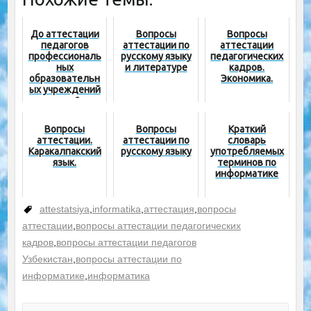
До аттестации
Вопросы
Вопросы
педагогов
аттестации по
аттестации
профессиональ
русскому языку
педагогических
ных
и литературе
кадров.
образовательн
Экономика.
ых учреждений
осталось 2 дня
Вопросы
Вопросы
Краткий
аттестации.
аттестации по
словарь
Каракалпакский
русскому языку
употребляемых
язык.
терминов по
информатике
attestatsiya
,
informatika
,
аттестация
,
вопросы
аттестации
,
вопросы аттестации педагогических
кадров
,
вопросы аттестации педагогов
Узбекистан
,
вопросы аттестации по
информатике
,
информатика