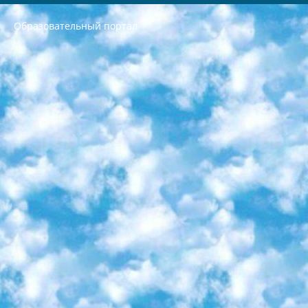
Образовательный портал
РЕСПУБЛИКА УЗБЕКИСТАН МИНИСТРЕРСТВО ДОШКОЛЬНОГО И ШКОЛЬНОГО ОБРАЗОВАНИЯ КОМАНДА в общеобразовательных учреждениях в 2023-2024 учебном году организация и проведение итоговой государственной аттестации обучающихся о Министра дошкольного и школьного образования Республики Узбекистан от 4 марта 2008 года (постановлением Минюста от 20 марта 2008 года № 1778 государственной регистрации) «Итоговое состояние учащихся общего среднего образования на основании положения об утверждении положения об аттестации общего среднего образования выпускной экзамен студентов в образовательных учреждениях в 2023-2024 учебном году В целях организации и прохождения аттестации приказываю: 1. Следующее: перечень предметов, по которым будет проводиться итоговая государственная аттестация и экзамен формы перевода согласно приложению 1; сертификаты международного образца, оценивающие уровень владения иностранными языками перечень согласно приложению 2; 2. Педагогический при специализированных образовательных учреждениях. научно-практический центр квалификации и международной оценки (Д.Давидова) 2024 г. До 25 марта: задания по предметам, по которым будет проводиться итоговая аттестация разработка и утверждение технических условий; итоговая аттестация на основании разработанного предметного задания разработка вопросов по предметам (устно и письменно), экзамен передача; общеобразовательные средние школы и специальные учебные заведения учащиеся выпускных классов школ и интернатов в агентской системе подготовка базы данных экзаменационных материалов и критериев оценки; перевод базы экзаменационных материалов на все языки обучения подать в Республиканский образовательный центр для изготовления; варианты экзаменов на основе разработанных контрольных материалов пусть будут поставлены задачи формирования. 3. Республиканский образовательный центр (Ш.Худайкулов) до 5 апреля 2024 года. до: база данных предоставленных экзаменационных материалов на все языки обучения перевод и экспертиза; для слепых, слабовидящих, глухих, слабослышащих и умственно отсталых детей учащиеся выпускных классов специализированных школ и школ-интернатов база данных экзаменационных материалов на всех преподаваемых языках подготовка критериев оценки; специализированные школы для умственно отсталых детей и технологии для учащихся выпускных классов школ-интернатов разработка соответствующих рекомендаций и критериев проведения ЕГЭ по естествознанию давать задания. 4. Педагогический при специализированных образовательных учреждениях. Научно-практический центр навыков и международной оценки (Д.Давидова), Республика образовательный центр (Худайкулов Ш.) итоговый государственный аттестационный экзамен ориентирован на творческое и логическое мышление при подготовке базы материалов учитывать введение заданий. 5. Следует отметить, что: сертификат государственного образца о знании общеобразовательного предмета и как минимум национальный уровень B1 по предметам на иностранных языках, указанным в Приложении 2. или международно признанный сертификат эквивалентного уровня студенты, изучающие определенный предмет, освобождаются от экзамена; по соответствующим предметам запланирована итоговая государственная аттестация за день до дня, путем жеребьевки Рабочей группой (в письменной форме по предметам, проводимым в форме) из числа сформированных вариантов выбрано 2 варианта; 2 выбранных варианта экзамена анонсированы на официальном сайте министерства и все выпускники по всей стране на основе этих вариантов проводит итоговую государственную аттестацию. 6. Государственное образование учащихся средних общеобразовательных учреждений. знания в соответствии с квалификационными требованиями, которые необходимо приобрести на основании стандартов итоговый (выпускной) контроль для 9 и 11 классов в целях тестирования Экзамены (далее – экзамены) состоят из предметов, перечисленных в приложении 1. будет сделано. 7. Экзамены пройдут с 26 мая по 15 июня 2024 г. (кроме науки физического воспитания). 8. Физическая для учащихся 9 классов общесредних образовательных учреждений. Экзамены по предмету «Образование, квалификация медицина» 1-6 мая 2024 года. сотрудники перевести под присмотр (с отклонениями в физическом или умственном развитии) специализированная школа для детей, школы-интернаты и со сколиозом школы-интернаты санаторного типа для больных детей исключены). 9. Он был слепым, слабовидящим и имел нарушения опорно-двигательного аппарата. экзамены в специализированных школах и интернатах для детей должны проводиться исходя из требований, предъявляемых к общеобразовательным учреждениям (физкультура кроме науки). 10. Специализированная школа для глухих и слабослышащих детей. и экзамены в интернатах и быть реализован в виде письменного теста по математике. 11. Специальность для умственно отсталых детей. Для 9 класса Родной язык и литературное письмо Государственный язык (язык обучения – узбекский). для неклассов) написано Математическое письмо Письменная/устная история Узбекистана Физическое воспитание практично Итоговый контроль Для 11 класса Написание родного языка и литературы (эссе) Математическое письмо Узбекский язык (обучение на узбекском языке) не посещающее общее среднее образование для учреждений)/Образовательное учреждение выбор письменный и устный Иностранный язык письменный/устный Письменная/устная история Узбекистана *По выбору студента:  Химия  Физика  Основы государственного права  География 10 бесплатных образовательных ресурсов - Мы составили подборку онлайн-проектов с интерактивными упражнениями, видеолекциями и статьями. Они помогут вам обрести новые и освежить старые знания бесплатно. 1. «ИНТУИТ» Старейшая образовательная площадка Рунета. Здесь вы найдёте сотни текстовых и видеокурсов на десятки различных тем — от программирования до психологии. Многие курсы подготовлены российскими университетами и крупными международными компаниями вроде Intel и Microsoft. Самостоятельное обучение бесплатное, но желающие могут оплатить услуги персональных наставников. 2. «Смартия» знакомит с актуальными профессиями и подсказывает, как им обучаться. Выбрав заинтересовавшую вас специальность — SMM-специалист, фотограф, веб-дизайнер или другую, — увидите список необходимых для неё умений. Чтобы вы могли освоить их самостоятельно, для каждого умения площадка отображает подборку ссылок на учебные материалы. Хотя «Смартия» ориентируется на русскоязычную аудиторию, часть контента всё же доступна только на английском. 3. «Лекторий Физтеха» Проект Московского физико-технического института (Физтеха). С его помощью вы можете смотреть онлайн серии лекций, записанные на видео в этом вузе. В числе доступных предметов — физика, биология, химия, информационные технологии и другие. К некоторым лекциям администрация ресурса прилагает готовые конспекты, которые можно скачивать в PDF-формате. 4. ITMOcourses Онлайн-площадка Санкт-Петербургского национального исследовательского университета информационных технологий, механики и оптики (ИТМО). Ресурс предоставляет свободный доступ к курсам, разработанным в этом вузе. Каталог материалов разбит на четыре категории: «Оптические системы и технологии», «Приборостроение и робототехника», «Информационные технологии» и «Биотехнологии». Курсы состоят из видеолекций, интерактивных демонстраций и заданий. 5. «КиберЛенинка» Электронная научная библиотека открытого доступа. Каталог площадки регулярно обрастает текстами статей из различных научных изданий. Сгруппированные по журналам и рубрикам публикации можно читать онлайн или скачивать целиком в PDF-формате. Проект нацелен на популяризацию науки за счёт открытого доступа к качественной информации. 6. «ПостНаука» На этом ресурсе публикуют подборки видеолекций, составленные экспертами из разных отраслей и объединённые общими темами. Среди них, к примеру, есть серии «Биоинформатика и геномика», «Культура средневековой Скандинавии» и Cinema Studies о теории кино. Каждая подборка лекций — логически связанная история, рассказанная экспертом от первого лица. Кроме того, на сайте появляются научно-образовательные статьи и тесты на разные темы. 7. «Newочём» Команда проекта «Newочём» отбирает самые интересные тексты из англоязычных СМИ и переводит те из них, за которые голосуют участники сообщества «ВКонтакте». По большей части это научно-популярные статьи. Редакторы придумывают лишь заголовки, в остальном содержание переводов соответствует оригиналам. Полные тексты можно читать прямо в социальной сети. 8. InternetUrok Онлайн-база материалов по основным дисциплинам школьной программы. Информация на сайте структурирована по классам, предметам и темам (урокам). Каждый урок состоит из видеолекций и конспектов. Есть также интерактивные тренажёры и тесты для закрепления пройденного материала. Даже если вы давно окончили школу, возможность повторить программу старших классов всегда может пригодиться. 9. Edutainme Ещё один ресурс об образовании. В отличие от Newtonew, как мне кажется, Edutainme больше ориентируется на представителей индустрии: педагогов, предпринимателей, разработчиков образовательных проектов. Но и любой, кто просто стремится к саморазвитию, найдёт на сайте много полезного и интересного для себя. Например, информацию о новых курсах и образовательных сервисах. 10. Newtonew Онлайн-медиа об образовании и обучении в широком смысле. Авторы Newtonew пишут об инструментах, заведениях, тактиках и стратегиях, которые помогают учить других и получать новые знания самостоятельно. На этой площадке вы найдёте новости, обзоры, аналитические мат