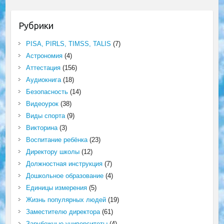
Рубрики
PISA, PIRLS, TIMSS, TALIS
(7)
Астрономия
(4)
Аттестация
(156)
Аудиокнига
(18)
Безопасность
(14)
Видеоурок
(38)
Виды спорта
(9)
Викторина
(3)
Воспитание ребёнка
(23)
Директору школы
(12)
Должностная инструкция
(7)
Дошкольное образование
(4)
Единицы измерения
(5)
Жизнь популярных людей
(19)
Заместителю директора
(61)
Зарубежные университеты
(4)