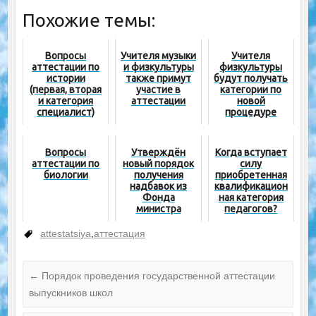
Похожие темы:
Вопросы
Учителя музыки
Учителя
аттестации по
и физкультуры
физкультуры
истории
также примут
будут получать
(первая, вторая
участие в
категории по
и категория
аттестации
новой
специалист)
процедуре
Вопросы
Утверждён
Когда вступает
аттестации по
новый порядок
силу
биологии
получения
приобретенная
надбавок из
квалификацион
Фонда
ная категория
министра
педагогов?
attestatsiya
,
аттестация
←
Порядок проведения государственной аттестации
выпускников школ