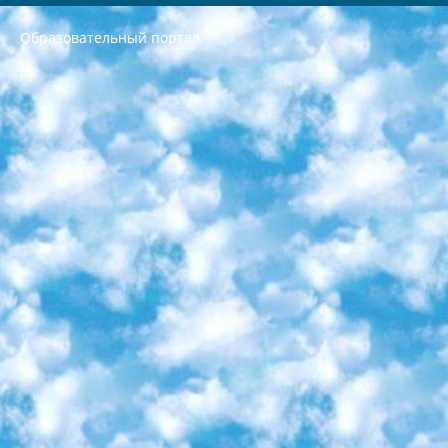
Образовательный портал
РЕСПУБЛИКА УЗБЕКИСТАН МИНИСТРЕРСТВО ДОШКОЛЬНОГО И ШКОЛЬНОГО ОБРАЗОВАНИЯ КОМАНДА в общеобразовательных учреждениях в 2023-2024 учебном году организация и проведение итоговой государственной аттестации обучающихся о Министра дошкольного и школьного образования Республики Узбекистан от 4 марта 2008 года (постановлением Минюста от 20 марта 2008 года № 1778 государственной регистрации) «Итоговое состояние учащихся общего среднего образования на основании положения об утверждении положения об аттестации общего среднего образования выпускной экзамен студентов в образовательных учреждениях в 2023-2024 учебном году В целях организации и прохождения аттестации приказываю: 1. Следующее: перечень предметов, по которым будет проводиться итоговая государственная аттестация и экзамен формы перевода согласно приложению 1; сертификаты международного образца, оценивающие уровень владения иностранными языками перечень согласно приложению 2; 2. Педагогический при специализированных образовательных учреждениях. научно-практический центр квалификации и международной оценки (Д.Давидова) 2024 г. До 25 марта: задания по предметам, по которым будет проводиться итоговая аттестация разработка и утверждение технических условий; итоговая аттестация на основании разработанного предметного задания разработка вопросов по предметам (устно и письменно), экзамен передача; общеобразовательные средние школы и специальные учебные заведения учащиеся выпускных классов школ и интернатов в агентской системе подготовка базы данных экзаменационных материалов и критериев оценки; перевод базы экзаменационных материалов на все языки обучения подать в Республиканский образовательный центр для изготовления; варианты экзаменов на основе разработанных контрольных материалов пусть будут поставлены задачи формирования. 3. Республиканский образовательный центр (Ш.Худайкулов) до 5 апреля 2024 года. до: база данных предоставленных экзаменационных материалов на все языки обучения перевод и экспертиза; для слепых, слабовидящих, глухих, слабослышащих и умственно отсталых детей учащиеся выпускных классов специализированных школ и школ-интернатов база данных экзаменационных материалов на всех преподаваемых языках подготовка критериев оценки; специализированные школы для умственно отсталых детей и технологии для учащихся выпускных классов школ-интернатов разработка соответствующих рекомендаций и критериев проведения ЕГЭ по естествознанию давать задания. 4. Педагогический при специализированных образовательных учреждениях. Научно-практический центр навыков и международной оценки (Д.Давидова), Республика образовательный центр (Худайкулов Ш.) итоговый государственный аттестационный экзамен ориентирован на творческое и логическое мышление при подготовке базы материалов учитывать введение заданий. 5. Следует отметить, что: сертификат государственного образца о знании общеобразовательного предмета и как минимум национальный уровень B1 по предметам на иностранных языках, указанным в Приложении 2. или международно признанный сертификат эквивалентного уровня студенты, изучающие определенный предмет, освобождаются от экзамена; по соответствующим предметам запланирована итоговая государственная аттестация за день до дня, путем жеребьевки Рабочей группой (в письменной форме по предметам, проводимым в форме) из числа сформированных вариантов выбрано 2 варианта; 2 выбранных варианта экзамена анонсированы на официальном сайте министерства и все выпускники по всей стране на основе этих вариантов проводит итоговую государственную аттестацию. 6. Государственное образование учащихся средних общеобразовательных учреждений. знания в соответствии с квалификационными требованиями, которые необходимо приобрести на основании стандартов итоговый (выпускной) контроль для 9 и 11 классов в целях тестирования Экзамены (далее – экзамены) состоят из предметов, перечисленных в приложении 1. будет сделано. 7. Экзамены пройдут с 26 мая по 15 июня 2024 г. (кроме науки физического воспитания). 8. Физическая для учащихся 9 классов общесредних образовательных учреждений. Экзамены по предмету «Образование, квалификация медицина» 1-6 мая 2024 года. сотрудники перевести под присмотр (с отклонениями в физическом или умственном развитии) специализированная школа для детей, школы-интернаты и со сколиозом школы-интернаты санаторного типа для больных детей исключены). 9. Он был слепым, слабовидящим и имел нарушения опорно-двигательного аппарата. экзамены в специализированных школах и интернатах для детей должны проводиться исходя из требований, предъявляемых к общеобразовательным учреждениям (физкультура кроме науки). 10. Специализированная школа для глухих и слабослышащих детей. и экзамены в интернатах и быть реализован в виде письменного теста по математике. 11. Специальность для умственно отсталых детей. Для 9 класса Родной язык и литературное письмо Государственный язык (язык обучения – узбекский). для неклассов) написано Математическое письмо Письменная/устная история Узбекистана Физическое воспитание практично Итоговый контроль Для 11 класса Написание родного языка и литературы (эссе) Математическое письмо Узбекский язык (обучение на узбекском языке) не посещающее общее среднее образование для учреждений)/Образовательное учреждение выбор письменный и устный Иностранный язык письменный/устный Письменная/устная история Узбекистана *По выбору студента:  Химия  Физика  Основы государственного права  География 10 бесплатных образовательных ресурсов - Мы составили подборку онлайн-проектов с интерактивными упражнениями, видеолекциями и статьями. Они помогут вам обрести новые и освежить старые знания бесплатно. 1. «ИНТУИТ» Старейшая образовательная площадка Рунета. Здесь вы найдёте сотни текстовых и видеокурсов на десятки различных тем — от программирования до психологии. Многие курсы подготовлены российскими университетами и крупными международными компаниями вроде Intel и Microsoft. Самостоятельное обучение бесплатное, но желающие могут оплатить услуги персональных наставников. 2. «Смартия» знакомит с актуальными профессиями и подсказывает, как им обучаться. Выбрав заинтересовавшую вас специальность — SMM-специалист, фотограф, веб-дизайнер или другую, — увидите список необходимых для неё умений. Чтобы вы могли освоить их самостоятельно, для каждого умения площадка отображает подборку ссылок на учебные материалы. Хотя «Смартия» ориентируется на русскоязычную аудиторию, часть контента всё же доступна только на английском. 3. «Лекторий Физтеха» Проект Московского физико-технического института (Физтеха). С его помощью вы можете смотреть онлайн серии лекций, записанные на видео в этом вузе. В числе доступных предметов — физика, биология, химия, информационные технологии и другие. К некоторым лекциям администрация ресурса прилагает готовые конспекты, которые можно скачивать в PDF-формате. 4. ITMOcourses Онлайн-площадка Санкт-Петербургского национального исследовательского университета информационных технологий, механики и оптики (ИТМО). Ресурс предоставляет свободный доступ к курсам, разработанным в этом вузе. Каталог материалов разбит на четыре категории: «Оптические системы и технологии», «Приборостроение и робототехника», «Информационные технологии» и «Биотехнологии». Курсы состоят из видеолекций, интерактивных демонстраций и заданий. 5. «КиберЛенинка» Электронная научная библиотека открытого доступа. Каталог площадки регулярно обрастает текстами статей из различных научных изданий. Сгруппированные по журналам и рубрикам публикации можно читать онлайн или скачивать целиком в PDF-формате. Проект нацелен на популяризацию науки за счёт открытого доступа к качественной информации. 6. «ПостНаука» На этом ресурсе публикуют подборки видеолекций, составленные экспертами из разных отраслей и объединённые общими темами. Среди них, к примеру, есть серии «Биоинформатика и геномика», «Культура средневековой Скандинавии» и Cinema Studies о теории кино. Каждая подборка лекций — логически связанная история, рассказанная экспертом от первого лица. Кроме того, на сайте появляются научно-образовательные статьи и тесты на разные темы. 7. «Newочём» Команда проекта «Newочём» отбирает самые интересные тексты из англоязычных СМИ и переводит те из них, за которые голосуют участники сообщества «ВКонтакте». По большей части это научно-популярные статьи. Редакторы придумывают лишь заголовки, в остальном содержание переводов соответствует оригиналам. Полные тексты можно читать прямо в социальной сети. 8. InternetUrok Онлайн-база материалов по основным дисциплинам школьной программы. Информация на сайте структурирована по классам, предметам и темам (урокам). Каждый урок состоит из видеолекций и конспектов. Есть также интерактивные тренажёры и тесты для закрепления пройденного материала. Даже если вы давно окончили школу, возможность повторить программу старших классов всегда может пригодиться. 9. Edutainme Ещё один ресурс об образовании. В отличие от Newtonew, как мне кажется, Edutainme больше ориентируется на представителей индустрии: педагогов, предпринимателей, разработчиков образовательных проектов. Но и любой, кто просто стремится к саморазвитию, найдёт на сайте много полезного и интересного для себя. Например, информацию о новых курсах и образовательных сервисах. 10. Newtonew Онлайн-медиа об образовании и обучении в широком смысле. Авторы Newtonew пишут об инструментах, заведениях, тактиках и стратегиях, которые помогают учить других и получать новые знания самостоятельно. На этой площадке вы найдёте новости, обзоры, аналитические мат