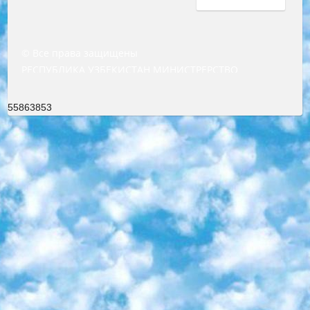
© Все права защищены
РЕСПУБЛИКА УЗБЕКИСТАН МИНИСТРЕРСТВО ДОШКОЛЬНОГО И ШКОЛЬНОГО ОБРАЗОВАНИЯ КОМАНДА в общеобразовательных учреждениях в 2023-2024 учебном году организация и проведение итоговой государственной аттестации обучающихся о Министра дошкольного и школьного образования Республики Узбекистан от 4 марта 2008 года (постановлением Минюста от 20 марта 2008 года № 1778 государственной регистрации) «Итоговое состояние учащихся общего среднего образования на основании положения об утверждении положения об аттестации общего среднего образования выпускной экзамен студентов в образовательных учреждениях в 2023-2024 учебном году В целях организации и прохождения аттестации приказываю: 1. Следующее: перечень предметов, по которым будет проводиться итоговая государственная аттестация и экзамен формы перевода согласно приложению 1; сертификаты международного образца, оценивающие уровень владения иностранными языками перечень согласно приложению 2; 2. Педагогический при специализированных образовательных учреждениях. научно-практический центр квалификации и международной оценки (Д.Давидова) 2024 г. До 25 марта: задания по предметам, по которым будет проводиться итоговая аттестация разработка и утверждение технических условий; итоговая аттестация на основании разработанного предметного задания разработка вопросов по предметам (устно и письменно), экзамен передача; общеобразовательные средние школы и специальные учебные заведения учащиеся выпускных классов школ и интернатов в агентской системе подготовка базы данных экзаменационных материалов и критериев оценки; перевод базы экзаменационных материалов на все языки обучения подать в Республиканский образовательный центр для изготовления; варианты экзаменов на основе разработанных контрольных материалов пусть будут поставлены задачи формирования. 3. Республиканский образовательный центр (Ш.Худайкулов) до 5 апреля 2024 года. до: база данных предоставленных экзаменационных материалов на все языки обучения перевод и экспертиза; для слепых, слабовидящих, глухих, слабослышащих и умственно отсталых детей учащиеся выпускных классов специализированных школ и школ-интернатов база данных экзаменационных материалов на всех преподаваемых языках подготовка критериев оценки; специализированные школы для умственно отсталых детей и технологии для учащихся выпускных классов школ-интернатов разработка соответствующих рекомендаций и критериев проведения ЕГЭ по естествознанию давать задания. 4. Педагогический при специализированных образовательных учреждениях. Научно-практический центр навыков и международной оценки (Д.Давидова), Республика образовательный центр (Худайкулов Ш.) итоговый государственный аттестационный экзамен ориентирован на творческое и логическое мышление при подготовке базы материалов учитывать введение заданий. 5. Следует отметить, что: сертификат государственного образца о знании общеобразовательного предмета и как минимум национальный уровень B1 по предметам на иностранных языках, указанным в Приложении 2. или международно признанный сертификат эквивалентного уровня студенты, изучающие определенный предмет, освобождаются от экзамена; по соответствующим предметам запланирована итоговая государственная аттестация за день до дня, путем жеребьевки Рабочей группой (в письменной форме по предметам, проводимым в форме) из числа сформированных вариантов выбрано 2 варианта; 2 выбранных варианта экзамена анонсированы на официальном сайте министерства и все выпускники по всей стране на основе этих вариантов проводит итоговую государственную аттестацию. 6. Государственное образование учащихся средних общеобразовательных учреждений. знания в соответствии с квалификационными требованиями, которые необходимо приобрести на основании стандартов итоговый (выпускной) контроль для 9 и 11 классов в целях тестирования Экзамены (далее – экзамены) состоят из предметов, перечисленных в приложении 1. будет сделано. 7. Экзамены пройдут с 26 мая по 15 июня 2024 г. (кроме науки физического воспитания). 8. Физическая для учащихся 9 классов общесредних образовательных учреждений. Экзамены по предмету «Образование, квалификация медицина» 1-6 мая 2024 года. сотрудники перевести под присмотр (с отклонениями в физическом или умственном развитии) специализированная школа для детей, школы-интернаты и со сколиозом школы-интернаты санаторного типа для больных детей исключены). 9. Он был слепым, слабовидящим и имел нарушения опорно-двигательного аппарата. экзамены в специализированных школах и интернатах для детей должны проводиться исходя из требований, предъявляемых к общеобразовательным учреждениям (физкультура кроме науки). 10. Специализированная школа для глухих и слабослышащих детей. и экзамены в интернатах и быть реализован в виде письменного теста по математике. 11. Специальность для умственно отсталых детей. Для 9 класса Родной язык и литературное письмо Государственный язык (язык обучения – узбекский). для неклассов) написано Математическое письмо Письменная/устная история Узбекистана Физическое воспитание практично Итоговый контроль Для 11 класса Написание родного языка и литературы (эссе) Математическое письмо Узбекский язык (обучение на узбекском языке) не посещающее общее среднее образование для учреждений)/Образовательное учреждение выбор письменный и устный Иностранный язык письменный/устный Письменная/устная история Узбекистана *По выбору студента:  Химия  Физика  Основы государственного права  География 10 бесплатных образовательных ресурсов - Мы составили подборку онлайн-проектов с интерактивными упражнениями, видеолекциями и статьями. Они помогут вам обрести новые и освежить старые знания бесплатно. 1. «ИНТУИТ» Старейшая образовательная площадка Рунета. Здесь вы найдёте сотни текстовых и видеокурсов на десятки различных тем — от программирования до психологии. Многие курсы подготовлены российскими университетами и крупными международными компаниями вроде Intel и Microsoft. Самостоятельное обучение бесплатное, но желающие могут оплатить услуги персональных наставников. 2. «Смартия» знакомит с актуальными профессиями и подсказывает, как им обучаться. Выбрав заинтересовавшую вас специальность — SMM-специалист, фотограф, веб-дизайнер или другую, — увидите список необходимых для неё умений. Чтобы вы могли освоить их самостоятельно, для каждого умения площадка отображает подборку ссылок на учебные материалы. Хотя «Смартия» ориентируется на русскоязычную аудиторию, часть контента всё же доступна только на английском. 3. «Лекторий Физтеха» Проект Московского физико-технического института (Физтеха). С его помощью вы можете смотреть онлайн серии лекций, записанные на видео в этом вузе. В числе доступных предметов — физика, биология, химия, информационные технологии и другие. К некоторым лекциям администрация ресурса прилагает готовые конспекты, которые можно скачивать в PDF-формате. 4. ITMOcourses Онлайн-площадка Санкт-Петербургского национального исследовательского университета информационных технологий, механики и оптики (ИТМО). Ресурс предоставляет свободный доступ к курсам, разработанным в этом вузе. Каталог материалов разбит на четыре категории: «Оптические системы и технологии», «Приборостроение и робототехника», «Информационные технологии» и «Биотехнологии». Курсы состоят из видеолекций, интерактивных демонстраций и заданий. 5. «КиберЛенинка» Электронная научная библиотека открытого доступа. Каталог площадки регулярно обрастает текстами статей из различных научных изданий. Сгруппированные по журналам и рубрикам публикации можно читать онлайн или скачивать целиком в PDF-формате. Проект нацелен на популяризацию науки за счёт открытого доступа к качественной информации. 6. «ПостНаука» На этом ресурсе публикуют подборки видеолекций, составленные экспертами из разных отраслей и объединённые общими темами. Среди них, к примеру, есть серии «Биоинформатика и геномика», «Культура средневековой Скандинавии» и Cinema Studies о теории кино. Каждая подборка лекций — логически связанная история, рассказанная экспертом от первого лица. Кроме того, на сайте появляются научно-образовательные статьи и тесты на разные темы. 7. «Newочём» Команда проекта «Newочём» отбирает самые интересные тексты из англоязычных СМИ и переводит те из них, за которые голосуют участники сообщества «ВКонтакте». По большей части это научно-популярные статьи. Редакторы придумывают лишь заголовки, в остальном содержание переводов соответствует оригиналам. Полные тексты можно читать прямо в социальной сети. 8. InternetUrok Онлайн-база материалов по основным дисциплинам школьной программы. Информация на сайте структурирована по классам, предметам и темам (урокам). Каждый урок состоит из видеолекций и конспектов. Есть также интерактивные тренажёры и тесты для закрепления пройденного материала. Даже если вы давно окончили школу, возможность повторить программу старших классов всегда может пригодиться. 9. Edutainme Ещё один ресурс об образовании. В отличие от Newtonew, как мне кажется, Edutainme больше ориентируется на представителей индустрии: педагогов, предпринимателей, разработчиков образовательных проектов. Но и любой, кто просто стремится к саморазвитию, найдёт на сайте много полезного и интересного для себя. Например, информацию о новых курсах и образовательных сервисах. 10. Newtonew Онлайн-медиа об образовании и обучении в широком смысле. Авторы Newtonew пишут об инструментах, заведениях, тактиках и стратегиях, которые помогают учить других и получать новые знания самостоятельно. На этой площадке вы найдёте новости, обзоры, аналитические мате
55863853