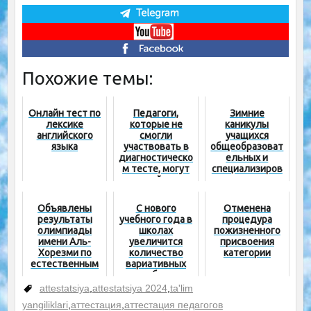
Похожие темы:
Онлайн тест по
Педагоги,
Зимние
лексике
которые не
каникулы
английского
смогли
учащихся
языка
участвовать в
общеобразоват
диагностическо
ельных и
м тесте, могут
специализиров
пройти
анных школ
повторное
будут
тестирование
продлены
Объявлены
С нового
Отменена
результаты
учебного года в
процедура
олимпиады
школах
пожизненного
имени Аль-
увеличится
присвоения
Хорезми по
количество
категории
естественным
вариативных
наукам среди
учебных
учащихся 7-х
программ
attestatsiya
,
attestatsiya 2024
,
ta'lim
классов
yangiliklari
,
аттестация
,
аттестация педагогов