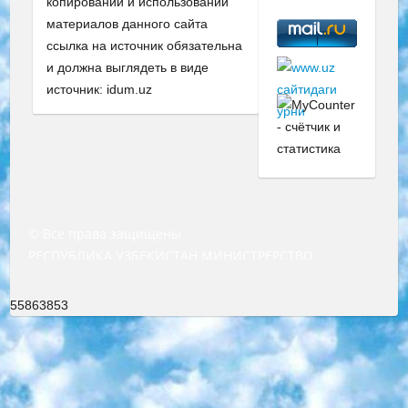
копировании и использовании
материалов данного сайта
ссылка на источник обязательна
и должна выглядеть в виде
источник: idum.uz
© Все права защищены
РЕСПУБЛИКА УЗБЕКИСТАН МИНИСТРЕРСТВО ДОШКОЛЬНОГО И ШКОЛЬНОГО ОБРАЗОВАНИЯ КОМАНДА в общеобразовательных учреждениях в 2023-2024 учебном году организация и проведение итоговой государственной аттестации обучающихся о Министра дошкольного и школьного образования Республики Узбекистан от 4 марта 2008 года (постановлением Минюста от 20 марта 2008 года № 1778 государственной регистрации) «Итоговое состояние учащихся общего среднего образования на основании положения об утверждении положения об аттестации общего среднего образования выпускной экзамен студентов в образовательных учреждениях в 2023-2024 учебном году В целях организации и прохождения аттестации приказываю: 1. Следующее: перечень предметов, по которым будет проводиться итоговая государственная аттестация и экзамен формы перевода согласно приложению 1; сертификаты международного образца, оценивающие уровень владения иностранными языками перечень согласно приложению 2; 2. Педагогический при специализированных образовательных учреждениях. научно-практический центр квалификации и международной оценки (Д.Давидова) 2024 г. До 25 марта: задания по предметам, по которым будет проводиться итоговая аттестация разработка и утверждение технических условий; итоговая аттестация на основании разработанного предметного задания разработка вопросов по предметам (устно и письменно), экзамен передача; общеобразовательные средние школы и специальные учебные заведения учащиеся выпускных классов школ и интернатов в агентской системе подготовка базы данных экзаменационных материалов и критериев оценки; перевод базы экзаменационных материалов на все языки обучения подать в Республиканский образовательный центр для изготовления; варианты экзаменов на основе разработанных контрольных материалов пусть будут поставлены задачи формирования. 3. Республиканский образовательный центр (Ш.Худайкулов) до 5 апреля 2024 года. до: база данных предоставленных экзаменационных материалов на все языки обучения перевод и экспертиза; для слепых, слабовидящих, глухих, слабослышащих и умственно отсталых детей учащиеся выпускных классов специализированных школ и школ-интернатов база данных экзаменационных материалов на всех преподаваемых языках подготовка критериев оценки; специализированные школы для умственно отсталых детей и технологии для учащихся выпускных классов школ-интернатов разработка соответствующих рекомендаций и критериев проведения ЕГЭ по естествознанию давать задания. 4. Педагогический при специализированных образовательных учреждениях. Научно-практический центр навыков и международной оценки (Д.Давидова), Республика образовательный центр (Худайкулов Ш.) итоговый государственный аттестационный экзамен ориентирован на творческое и логическое мышление при подготовке базы материалов учитывать введение заданий. 5. Следует отметить, что: сертификат государственного образца о знании общеобразовательного предмета и как минимум национальный уровень B1 по предметам на иностранных языках, указанным в Приложении 2. или международно признанный сертификат эквивалентного уровня студенты, изучающие определенный предмет, освобождаются от экзамена; по соответствующим предметам запланирована итоговая государственная аттестация за день до дня, путем жеребьевки Рабочей группой (в письменной форме по предметам, проводимым в форме) из числа сформированных вариантов выбрано 2 варианта; 2 выбранных варианта экзамена анонсированы на официальном сайте министерства и все выпускники по всей стране на основе этих вариантов проводит итоговую государственную аттестацию. 6. Государственное образование учащихся средних общеобразовательных учреждений. знания в соответствии с квалификационными требованиями, которые необходимо приобрести на основании стандартов итоговый (выпускной) контроль для 9 и 11 классов в целях тестирования Экзамены (далее – экзамены) состоят из предметов, перечисленных в приложении 1. будет сделано. 7. Экзамены пройдут с 26 мая по 15 июня 2024 г. (кроме науки физического воспитания). 8. Физическая для учащихся 9 классов общесредних образовательных учреждений. Экзамены по предмету «Образование, квалификация медицина» 1-6 мая 2024 года. сотрудники перевести под присмотр (с отклонениями в физическом или умственном развитии) специализированная школа для детей, школы-интернаты и со сколиозом школы-интернаты санаторного типа для больных детей исключены). 9. Он был слепым, слабовидящим и имел нарушения опорно-двигательного аппарата. экзамены в специализированных школах и интернатах для детей должны проводиться исходя из требований, предъявляемых к общеобразовательным учреждениям (физкультура кроме науки). 10. Специализированная школа для глухих и слабослышащих детей. и экзамены в интернатах и быть реализован в виде письменного теста по математике. 11. Специальность для умственно отсталых детей. Для 9 класса Родной язык и литературное письмо Государственный язык (язык обучения – узбекский). для неклассов) написано Математическое письмо Письменная/устная история Узбекистана Физическое воспитание практично Итоговый контроль Для 11 класса Написание родного языка и литературы (эссе) Математическое письмо Узбекский язык (обучение на узбекском языке) не посещающее общее среднее образование для учреждений)/Образовательное учреждение выбор письменный и устный Иностранный язык письменный/устный Письменная/устная история Узбекистана *По выбору студента:  Химия  Физика  Основы государственного права  География 10 бесплатных образовательных ресурсов - Мы составили подборку онлайн-проектов с интерактивными упражнениями, видеолекциями и статьями. Они помогут вам обрести новые и освежить старые знания бесплатно. 1. «ИНТУИТ» Старейшая образовательная площадка Рунета. Здесь вы найдёте сотни текстовых и видеокурсов на десятки различных тем — от программирования до психологии. Многие курсы подготовлены российскими университетами и крупными международными компаниями вроде Intel и Microsoft. Самостоятельное обучение бесплатное, но желающие могут оплатить услуги персональных наставников. 2. «Смартия» знакомит с актуальными профессиями и подсказывает, как им обучаться. Выбрав заинтересовавшую вас специальность — SMM-специалист, фотограф, веб-дизайнер или другую, — увидите список необходимых для неё умений. Чтобы вы могли освоить их самостоятельно, для каждого умения площадка отображает подборку ссылок на учебные материалы. Хотя «Смартия» ориентируется на русскоязычную аудиторию, часть контента всё же доступна только на английском. 3. «Лекторий Физтеха» Проект Московского физико-технического института (Физтеха). С его помощью вы можете смотреть онлайн серии лекций, записанные на видео в этом вузе. В числе доступных предметов — физика, биология, химия, информационные технологии и другие. К некоторым лекциям администрация ресурса прилагает готовые конспекты, которые можно скачивать в PDF-формате. 4. ITMOcourses Онлайн-площадка Санкт-Петербургского национального исследовательского университета информационных технологий, механики и оптики (ИТМО). Ресурс предоставляет свободный доступ к курсам, разработанным в этом вузе. Каталог материалов разбит на четыре категории: «Оптические системы и технологии», «Приборостроение и робототехника», «Информационные технологии» и «Биотехнологии». Курсы состоят из видеолекций, интерактивных демонстраций и заданий. 5. «КиберЛенинка» Электронная научная библиотека открытого доступа. Каталог площадки регулярно обрастает текстами статей из различных научных изданий. Сгруппированные по журналам и рубрикам публикации можно читать онлайн или скачивать целиком в PDF-формате. Проект нацелен на популяризацию науки за счёт открытого доступа к качественной информации. 6. «ПостНаука» На этом ресурсе публикуют подборки видеолекций, составленные экспертами из разных отраслей и объединённые общими темами. Среди них, к примеру, есть серии «Биоинформатика и геномика», «Культура средневековой Скандинавии» и Cinema Studies о теории кино. Каждая подборка лекций — логически связанная история, рассказанная экспертом от первого лица. Кроме того, на сайте появляются научно-образовательные статьи и тесты на разные темы. 7. «Newочём» Команда проекта «Newочём» отбирает самые интересные тексты из англоязычных СМИ и переводит те из них, за которые голосуют участники сообщества «ВКонтакте». По большей части это научно-популярные статьи. Редакторы придумывают лишь заголовки, в остальном содержание переводов соответствует оригиналам. Полные тексты можно читать прямо в социальной сети. 8. InternetUrok Онлайн-база материалов по основным дисциплинам школьной программы. Информация на сайте структурирована по классам, предметам и темам (урокам). Каждый урок состоит из видеолекций и конспектов. Есть также интерактивные тренажёры и тесты для закрепления пройденного материала. Даже если вы давно окончили школу, возможность повторить программу старших классов всегда может пригодиться. 9. Edutainme Ещё один ресурс об образовании. В отличие от Newtonew, как мне кажется, Edutainme больше ориентируется на представителей индустрии: педагогов, предпринимателей, разработчиков образовательных проектов. Но и любой, кто просто стремится к саморазвитию, найдёт на сайте много полезного и интересного для себя. Например, информацию о новых курсах и образовательных сервисах. 10. Newtonew Онлайн-медиа об образовании и обучении в широком смысле. Авторы Newtonew пишут об инструментах, заведениях, тактиках и стратегиях, которые помогают учить других и получать новые знания самостоятельно. На этой площадке вы найдёте новости, обзоры, аналитические мате
55863853