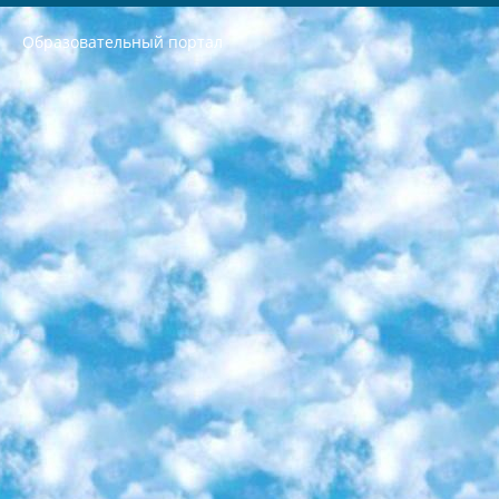
Образовательный портал
РЕСПУБЛИКА УЗБЕКИСТАН МИНИСТРЕРСТВО ДОШКОЛЬНОГО И ШКОЛЬНОГО ОБРАЗОВАНИЯ КОМАНДА в общеобразовательных учреждениях в 2023-2024 учебном году организация и проведение итоговой государственной аттестации обучающихся о Министра дошкольного и школьного образования Республики Узбекистан от 4 марта 2008 года (постановлением Минюста от 20 марта 2008 года № 1778 государственной регистрации) «Итоговое состояние учащихся общего среднего образования на основании положения об утверждении положения об аттестации общего среднего образования выпускной экзамен студентов в образовательных учреждениях в 2023-2024 учебном году В целях организации и прохождения аттестации приказываю: 1. Следующее: перечень предметов, по которым будет проводиться итоговая государственная аттестация и экзамен формы перевода согласно приложению 1; сертификаты международного образца, оценивающие уровень владения иностранными языками перечень согласно приложению 2; 2. Педагогический при специализированных образовательных учреждениях. научно-практический центр квалификации и международной оценки (Д.Давидова) 2024 г. До 25 марта: задания по предметам, по которым будет проводиться итоговая аттестация разработка и утверждение технических условий; итоговая аттестация на основании разработанного предметного задания разработка вопросов по предметам (устно и письменно), экзамен передача; общеобразовательные средние школы и специальные учебные заведения учащиеся выпускных классов школ и интернатов в агентской системе подготовка базы данных экзаменационных материалов и критериев оценки; перевод базы экзаменационных материалов на все языки обучения подать в Республиканский образовательный центр для изготовления; варианты экзаменов на основе разработанных контрольных материалов пусть будут поставлены задачи формирования. 3. Республиканский образовательный центр (Ш.Худайкулов) до 5 апреля 2024 года. до: база данных предоставленных экзаменационных материалов на все языки обучения перевод и экспертиза; для слепых, слабовидящих, глухих, слабослышащих и умственно отсталых детей учащиеся выпускных классов специализированных школ и школ-интернатов база данных экзаменационных материалов на всех преподаваемых языках подготовка критериев оценки; специализированные школы для умственно отсталых детей и технологии для учащихся выпускных классов школ-интернатов разработка соответствующих рекомендаций и критериев проведения ЕГЭ по естествознанию давать задания. 4. Педагогический при специализированных образовательных учреждениях. Научно-практический центр навыков и международной оценки (Д.Давидова), Республика образовательный центр (Худайкулов Ш.) итоговый государственный аттестационный экзамен ориентирован на творческое и логическое мышление при подготовке базы материалов учитывать введение заданий. 5. Следует отметить, что: сертификат государственного образца о знании общеобразовательного предмета и как минимум национальный уровень B1 по предметам на иностранных языках, указанным в Приложении 2. или международно признанный сертификат эквивалентного уровня студенты, изучающие определенный предмет, освобождаются от экзамена; по соответствующим предметам запланирована итоговая государственная аттестация за день до дня, путем жеребьевки Рабочей группой (в письменной форме по предметам, проводимым в форме) из числа сформированных вариантов выбрано 2 варианта; 2 выбранных варианта экзамена анонсированы на официальном сайте министерства и все выпускники по всей стране на основе этих вариантов проводит итоговую государственную аттестацию. 6. Государственное образование учащихся средних общеобразовательных учреждений. знания в соответствии с квалификационными требованиями, которые необходимо приобрести на основании стандартов итоговый (выпускной) контроль для 9 и 11 классов в целях тестирования Экзамены (далее – экзамены) состоят из предметов, перечисленных в приложении 1. будет сделано. 7. Экзамены пройдут с 26 мая по 15 июня 2024 г. (кроме науки физического воспитания). 8. Физическая для учащихся 9 классов общесредних образовательных учреждений. Экзамены по предмету «Образование, квалификация медицина» 1-6 мая 2024 года. сотрудники перевести под присмотр (с отклонениями в физическом или умственном развитии) специализированная школа для детей, школы-интернаты и со сколиозом школы-интернаты санаторного типа для больных детей исключены). 9. Он был слепым, слабовидящим и имел нарушения опорно-двигательного аппарата. экзамены в специализированных школах и интернатах для детей должны проводиться исходя из требований, предъявляемых к общеобразовательным учреждениям (физкультура кроме науки). 10. Специализированная школа для глухих и слабослышащих детей. и экзамены в интернатах и быть реализован в виде письменного теста по математике. 11. Специальность для умственно отсталых детей. Для 9 класса Родной язык и литературное письмо Государственный язык (язык обучения – узбекский). для неклассов) написано Математическое письмо Письменная/устная история Узбекистана Физическое воспитание практично Итоговый контроль Для 11 класса Написание родного языка и литературы (эссе) Математическое письмо Узбекский язык (обучение на узбекском языке) не посещающее общее среднее образование для учреждений)/Образовательное учреждение выбор письменный и устный Иностранный язык письменный/устный Письменная/устная история Узбекистана *По выбору студента:  Химия  Физика  Основы государственного права  География 10 бесплатных образовательных ресурсов - Мы составили подборку онлайн-проектов с интерактивными упражнениями, видеолекциями и статьями. Они помогут вам обрести новые и освежить старые знания бесплатно. 1. «ИНТУИТ» Старейшая образовательная площадка Рунета. Здесь вы найдёте сотни текстовых и видеокурсов на десятки различных тем — от программирования до психологии. Многие курсы подготовлены российскими университетами и крупными международными компаниями вроде Intel и Microsoft. Самостоятельное обучение бесплатное, но желающие могут оплатить услуги персональных наставников. 2. «Смартия» знакомит с актуальными профессиями и подсказывает, как им обучаться. Выбрав заинтересовавшую вас специальность — SMM-специалист, фотограф, веб-дизайнер или другую, — увидите список необходимых для неё умений. Чтобы вы могли освоить их самостоятельно, для каждого умения площадка отображает подборку ссылок на учебные материалы. Хотя «Смартия» ориентируется на русскоязычную аудиторию, часть контента всё же доступна только на английском. 3. «Лекторий Физтеха» Проект Московского физико-технического института (Физтеха). С его помощью вы можете смотреть онлайн серии лекций, записанные на видео в этом вузе. В числе доступных предметов — физика, биология, химия, информационные технологии и другие. К некоторым лекциям администрация ресурса прилагает готовые конспекты, которые можно скачивать в PDF-формате. 4. ITMOcourses Онлайн-площадка Санкт-Петербургского национального исследовательского университета информационных технологий, механики и оптики (ИТМО). Ресурс предоставляет свободный доступ к курсам, разработанным в этом вузе. Каталог материалов разбит на четыре категории: «Оптические системы и технологии», «Приборостроение и робототехника», «Информационные технологии» и «Биотехнологии». Курсы состоят из видеолекций, интерактивных демонстраций и заданий. 5. «КиберЛенинка» Электронная научная библиотека открытого доступа. Каталог площадки регулярно обрастает текстами статей из различных научных изданий. Сгруппированные по журналам и рубрикам публикации можно читать онлайн или скачивать целиком в PDF-формате. Проект нацелен на популяризацию науки за счёт открытого доступа к качественной информации. 6. «ПостНаука» На этом ресурсе публикуют подборки видеолекций, составленные экспертами из разных отраслей и объединённые общими темами. Среди них, к примеру, есть серии «Биоинформатика и геномика», «Культура средневековой Скандинавии» и Cinema Studies о теории кино. Каждая подборка лекций — логически связанная история, рассказанная экспертом от первого лица. Кроме того, на сайте появляются научно-образовательные статьи и тесты на разные темы. 7. «Newочём» Команда проекта «Newочём» отбирает самые интересные тексты из англоязычных СМИ и переводит те из них, за которые голосуют участники сообщества «ВКонтакте». По большей части это научно-популярные статьи. Редакторы придумывают лишь заголовки, в остальном содержание переводов соответствует оригиналам. Полные тексты можно читать прямо в социальной сети. 8. InternetUrok Онлайн-база материалов по основным дисциплинам школьной программы. Информация на сайте структурирована по классам, предметам и темам (урокам). Каждый урок состоит из видеолекций и конспектов. Есть также интерактивные тренажёры и тесты для закрепления пройденного материала. Даже если вы давно окончили школу, возможность повторить программу старших классов всегда может пригодиться. 9. Edutainme Ещё один ресурс об образовании. В отличие от Newtonew, как мне кажется, Edutainme больше ориентируется на представителей индустрии: педагогов, предпринимателей, разработчиков образовательных проектов. Но и любой, кто просто стремится к саморазвитию, найдёт на сайте много полезного и интересного для себя. Например, информацию о новых курсах и образовательных сервисах. 10. Newtonew Онлайн-медиа об образовании и обучении в широком смысле. Авторы Newtonew пишут об инструментах, заведениях, тактиках и стратегиях, которые помогают учить других и получать новые знания самостоятельно. На этой площадке вы найдёте новости, обзоры, аналитические мат