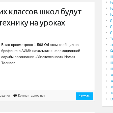
Т
Т
х классов школ будут
Т
технику на уроках
У
У
У
Ф
Было просмотрено 1 598 Об этом сообщил на
Ф
брифинге в АИМК начальник информационной
Х
службы ассоциации «Узэлтехсаноат» Намаз
Ш
Толипов.
Ш
Ш
Э
Э
Э
Эт
ования
Комментариев нет
Читать
Ю