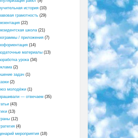
опуляризация работ
(9)
оучительная история
(10)
равовая грамотность
(29)
резентация
(22)
резидентская школа
(21)
рограммы / приложения
(7)
рофориентация
(14)
аздаточные материалы
(13)
азработка урока
(34)
еклама
(2)
ешение задач
(1)
казки
(2)
оюз молодёжи
(1)
прашивали — отвечаем
(35)
татьи
(43)
тихи
(13)
траны
(12)
тратегия
(4)
ценарий мероприятия
(18)