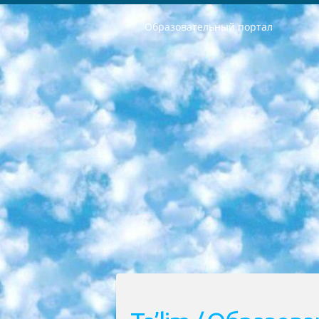
Образовательный портал
РЕСПУБЛИКА УЗБЕКИСТАН МИНИСТРЕРСТВО ДОШКОЛЬНОГО И ШКОЛЬНОГО ОБРАЗОВАНИЯ КОМАНДА в общеобразовательных учреждениях в 2023-2024 учебном году организация и проведение итоговой государственной аттестации обучающихся о Министра дошкольного и школьного образования Республики Узбекистан от 4 марта 2008 года (постановлением Минюста от 20 марта 2008 года № 1778 государственной регистрации) «Итоговое состояние учащихся общего среднего образования на основании положения об утверждении положения об аттестации общего среднего образования выпускной экзамен студентов в образовательных учреждениях в 2023-2024 учебном году В целях организации и прохождения аттестации приказываю: 1. Следующее: перечень предметов, по которым будет проводиться итоговая государственная аттестация и экзамен формы перевода согласно приложению 1; сертификаты международного образца, оценивающие уровень владения иностранными языками перечень согласно приложению 2; 2. Педагогический при специализированных образовательных учреждениях. научно-практический центр квалификации и международной оценки (Д.Давидова) 2024 г. До 25 марта: задания по предметам, по которым будет проводиться итоговая аттестация разработка и утверждение технических условий; итоговая аттестация на основании разработанного предметного задания разработка вопросов по предметам (устно и письменно), экзамен передача; общеобразовательные средние школы и специальные учебные заведения учащиеся выпускных классов школ и интернатов в агентской системе подготовка базы данных экзаменационных материалов и критериев оценки; перевод базы экзаменационных материалов на все языки обучения подать в Республиканский образовательный центр для изготовления; варианты экзаменов на основе разработанных контрольных материалов пусть будут поставлены задачи формирования. 3. Республиканский образовательный центр (Ш.Худайкулов) до 5 апреля 2024 года. до: база данных предоставленных экзаменационных материалов на все языки обучения перевод и экспертиза; для слепых, слабовидящих, глухих, слабослышащих и умственно отсталых детей учащиеся выпускных классов специализированных школ и школ-интернатов база данных экзаменационных материалов на всех преподаваемых языках подготовка критериев оценки; специализированные школы для умственно отсталых детей и технологии для учащихся выпускных классов школ-интернатов разработка соответствующих рекомендаций и критериев проведения ЕГЭ по естествознанию давать задания. 4. Педагогический при специализированных образовательных учреждениях. Научно-практический центр навыков и международной оценки (Д.Давидова), Республи