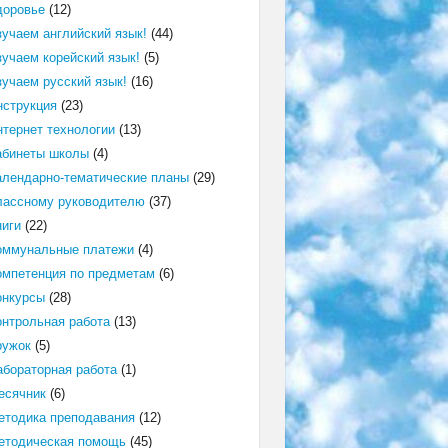
доровье
(12)
зучаем английский язык!
(44)
зучаем корейский язык!
(5)
зучаем русский язык!
(16)
нструкция
(23)
нтернет технологии
(13)
абинеты школы
(4)
алендарно-тематические планы
(29)
лассному руководителю
(37)
ниги
(22)
оммунальные платежи
(4)
омпетенция по предметам
(6)
онкурсы
(28)
онтрольная работа
(13)
ружок
(5)
абораторная работа
(1)
есячник
(6)
етодика преподавания
(12)
етодическая помощь
(45)