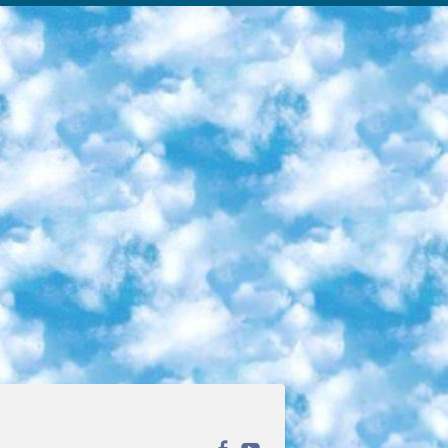
ека открытого доступа. Каталог площадки регулярно обрастает текстами статей из различных научных изданий. Сгруппированные по журналам и рубрикам публикации можно читать онлайн или скачивать целиком в PDF-формате. Проект нацелен на популяризацию науки за счёт открытого доступа к качественной информации. 6. «ПостНаука» На этом ресурсе публикуют подборки видеолекций, составленные экспертами из разных отраслей и объединённые общими темами. Среди них, к примеру, есть серии «Биоинформатика и геномика», «Культура средневековой Скандинавии» и Cinema Studies о теории кино. Каждая подборка лекций — логически связанная история, рассказанная экспертом от первого лица. Кроме того, на сайте появляются научно-образовательные статьи и тесты на разные темы. 7. «Newочём» Команда проекта «Newочём» отбирает самые интересные тексты из англоязычных СМИ и переводит те из них, за которые голосуют участники сообщества «ВКонтакте». По большей части это научно-популярные статьи. Редакторы придумывают лишь заголовки, в остальном содержание переводов соответствует оригиналам. Полные тексты можно читать прямо в социальной сети. 8. InternetUrok Онлайн-база материалов по основным дисциплинам школьной программы. Информация на сайте структурирована по классам, предметам и темам (урокам). Каждый урок состоит из видеолекций и конспектов. Есть также интерактивные тренажёры и тесты для закрепления пройденного материала. Даже если вы давно окончили школу, возможность повторить программу старших классов всегда может пригодиться. 9. Edutainme Ещё один ресурс об образовании. В отличие от Newtonew, как мне кажется, Edutainme больше ориентируется на представителей индустрии: педагогов, предпринимателей, разработчиков образовательных проектов. Но и любой, кто просто стремится к саморазвитию, найдёт на сайте много полезного и интересного для себя. Например, информацию о новых курсах и образовательных сервисах. 10. Newtonew Онлайн-медиа об образовании и обучении в широком смысле. Авторы Newtonew пишут об инструментах, заведениях, тактиках и стратегиях, которые помогают учить других и получать новые знания самостоятельно. На этой площадке вы найдёте новости, обзоры, аналитические мат