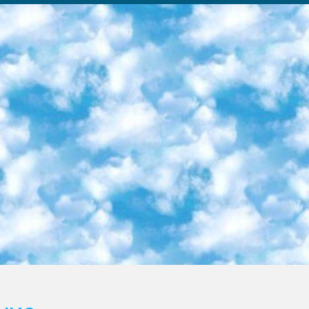
ка образовательный центр (Худайкулов Ш.) итоговый государственный аттестационный экзамен ориентирован на творческое и логическое мышление при подготовке базы материалов учитывать введение заданий. 5. Следует отметить, что: сертификат государственного образца о знании общеобразовательного предмета и как минимум национальный уровень B1 по предметам на иностранных языках, указанным в Приложении 2. или международно признанный сертификат эквивалентного уровня студенты, изучающие определенный предмет, освобождаются от экзамена; по соответствующим предметам запланирована итоговая государственная аттестация за день до дня, путем жеребьевки Рабочей группой (в письменной форме по предметам, проводимым в форме) из числа сформированных вариантов выбрано 2 варианта; 2 выбранных варианта экзамена анонсированы на официальном сайте министерства и все выпускники по всей стране на основе этих вариантов проводит итоговую государственную аттестацию. 6. Государственное образование учащихся средних общеобразовательных учреждений. знания в соответствии с квалификационными требованиями, которые необходимо приобрести на основании стандартов итоговый (выпускной) контроль для 9 и 11 классов в целях тестирования Экзамены (далее – экзамены) состоят из предметов, перечисленных в приложении 1. будет сделано. 7. Экзамены пройдут с 26 мая по 15 июня 2024 г. (кроме науки физического воспитания). 8. Физическая для учащихся 9 классов общесредних образовательных учреждений. Экзамены по предмету «Образование, квалификация медицина» 1-6 мая 2024 года. сотрудники перевести под присмотр (с отклонениями в физическом или умственном развитии) специализированная школа для детей, школы-интернаты и со сколиозом школы-интернаты санаторного типа для больных детей исключены). 9. Он был слепым, слабовидящим и имел нарушения опорно-двигательного аппарата. экзамены в специализированных школах и интернатах для детей должны проводиться исходя из требований, предъявляемых к общеобразовательным учреждениям (физкультура кроме науки). 10. Специализированная школа для глухих и слабослышащих детей. и экзамены в интернатах и быть реализован в виде письменного теста по математике. 11. Специальность для умственно отсталых детей. Для 9 класса Родной язык и литературное письмо Государственный язык (язык обучения – узбекский). для неклассов) написано Математическое письмо Письменная/устная история Узбекистана Физическое воспитание практично Итоговый контроль Для 11 класса Написание родного языка и литературы (эссе) Математическое письмо Узбекский язык (обучение на узбекском языке) не посещающее общее среднее образование для учреждений)/Образовательное учреждение выбор письменный и устный Иностранный язык письменный/устный Письменная/устная история Узбекистана *По выбору студента:  Химия  Физика  Основы государственного права  География 10 бесплатных образовательных ресурсов - Мы составили подборку онлайн-проектов с интерактивными упражнениями, видеолекциями и статьями. Они помогут вам обрести новые и освежить старые знания бесплатно. 1. «ИНТУИТ» Старейшая образовательная площадка Рунета. Здесь вы найдёте сотни текстовых и видеокурсов на десятки различных тем — от программирования до психологии. Многие курсы подготовлены российскими университетами и крупными международными компаниями вроде Intel и Microsoft. Самостоятельное обучение бесплатное, но желающие могут оплатить услуги персональных наставников. 2. «Смартия» знакомит с актуальными профессиями и подсказывает, как им обучаться. Выбрав заинтересовавшую вас специальность — SMM-специалист, фотограф, веб-дизайнер или другую, — увидите список необходимых для неё умений. Чтобы вы могли освоить их самостоятельно, для каждого умения площадка отображает подборку ссылок на учебные материалы. Хотя «Смартия» ориентируется на русскоязычную аудиторию, часть контента всё же доступна только на английском. 3. «Лекторий Физтеха» Проект Московского физико-технического института (Физтеха). С его помощью вы можете смотреть онлайн серии лекций, записанные на видео в этом вузе. В числе доступных предметов — физика, биология, химия, информационные технологии и другие. К некоторым лекциям администрация ресурса прилагает готовые конспекты, которые можно скачивать в PDF-формате. 4. ITMOcourses Онлайн-площадка Санкт-Петербургского национального исследовательского университета информационных технологий, механики и оптики (ИТМО). Ресурс предоставляет свободный доступ к курсам, разработанным в этом вузе. Каталог материалов разбит на четыре категории: «Оптические системы и технологии», «Приборостроение и робототехника», «Информационные технологии» и «Биотехнологии». Курсы состоят из видеолекций, интерактивных демонстраций и заданий. 5. «КиберЛенинка» Электронная научная библиот