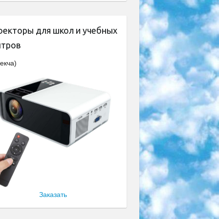
оекторы для школ и учебных
нтров
екча)
Заказать