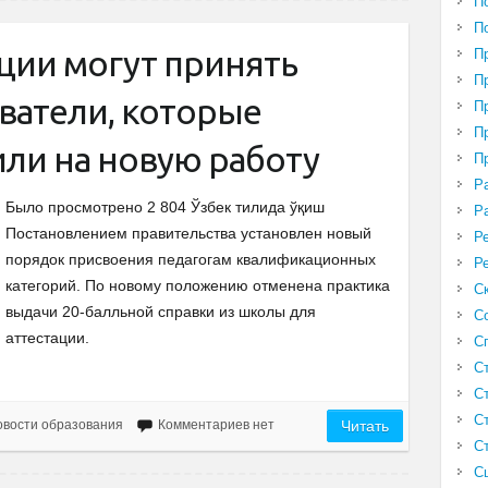
П
П
ации могут принять
П
П
ватели, которые
П
П
или на новую работу
П
Р
Было просмотрено 2 804 Ўзбек тилида ўқиш
Р
Постановлением правительства установлен новый
Р
порядок присвоения педагогам квалификационных
Р
категорий. По новому положению отменена практика
С
выдачи 20-балльной справки из школы для
С
аттестации.
С
С
С
С
вости образования
Комментариев нет
Читать
С
С