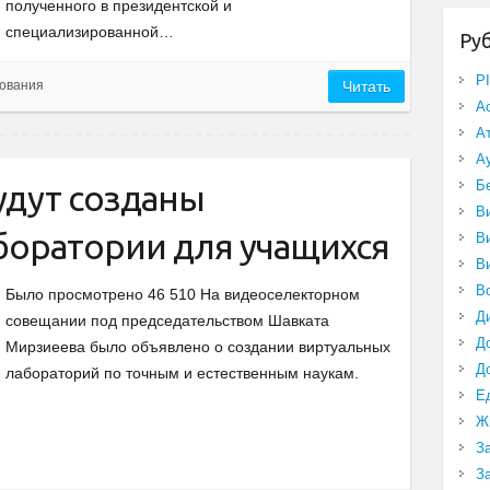
полученного в президентской и
специализированной…
Ру
P
ования
Читать
А
А
А
Б
удут созданы
В
боратории для учащихся
В
В
В
Было просмотрено 46 510 На видеоселекторном
Д
совещании под председательством Шавката
Д
Мирзиеева было объявлено о создании виртуальных
Д
лабораторий по точным и естественным наукам.
Е
Ж
З
З