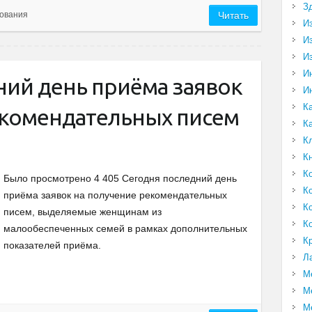
З
ования
Читать
И
И
И
И
ний день приёма заявок
И
К
екомендательных писем
К
К
К
К
Было просмотрено 4 405 Сегодня последний день
К
приёма заявок на получение рекомендательных
К
писем, выделяемые женщинам из
К
малообеспеченных семей в рамках дополнительных
К
показателей приёма.
Л
М
М
М