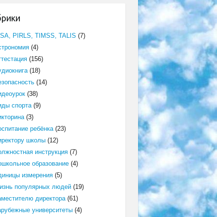
брики
ISA, PIRLS, TIMSS, TALIS
(7)
строномия
(4)
ттестация
(156)
удиокнига
(18)
езопасность
(14)
идеоурок
(38)
иды спорта
(9)
икторина
(3)
оспитание ребёнка
(23)
иректору школы
(12)
олжностная инструкция
(7)
ошкольное образование
(4)
диницы измерения
(5)
изнь популярных людей
(19)
аместителю директора
(61)
арубежные университеты
(4)