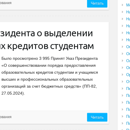
ования
Читать
М
Н
Н
Н
езидента о выделении
Н
Н
х кредитов студентам
О
О
Было просмотрено 3 995 Принят Указ Президента
О
«О совершенствовании порядка предоставления
О
образовательных кредитов студентам и учащимся
О
высших и профессиональных образовательных
О
организаций за счет бюджетных средств» (ПП-82,
П
27.05.2024).
П
П
П
П
ования
Читать
П