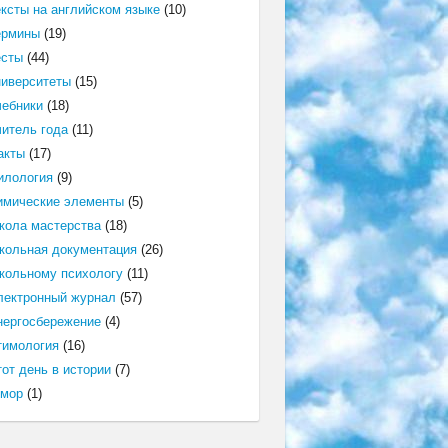
ексты на английском языке
(10)
ермины
(19)
есты
(44)
ниверситеты
(15)
чебники
(18)
читель года
(11)
акты
(17)
илология
(9)
имические элементы
(5)
кола мастерства
(18)
кольная документация
(26)
кольному психологу
(11)
лектронный журнал
(57)
нергосбережение
(4)
тимология
(16)
от день в истории
(7)
мор
(1)