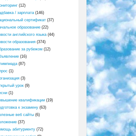
ониторинг
(12)
адбавка / зарплата
(146)
ациональный сертификат
(37)
ачальное образование
(22)
овости английского языка
(44)
овости образования
(374)
бразование за рубежом
(12)
бъявление
(16)
лимпиада
(87)
прос
(1)
рганизация
(3)
ткрытый урок
(9)
есни
(1)
овышение квалификации
(19)
одготовка к экзамену
(63)
олезные веб сайты
(6)
оложение
(37)
омощь абитуриенту
(72)