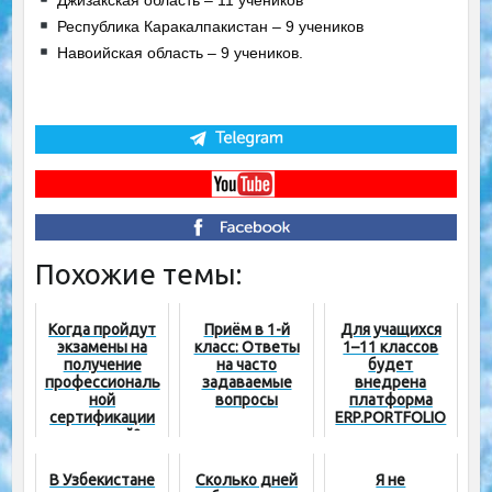
Республика Каракалпакистан – 9 учеников
Навоийская область – 9 учеников.
Похожие темы:
Когда пройдут
Приём в 1-й
Для учащихся
экзамены на
класс: Ответы
1–11 классов
получение
на часто
будет
профессиональ
задаваемые
внедрена
ной
вопросы
платформа
сертификации
ERP.PORTFOLIO
учителей?
В Узбекистане
Сколько дней
Я не