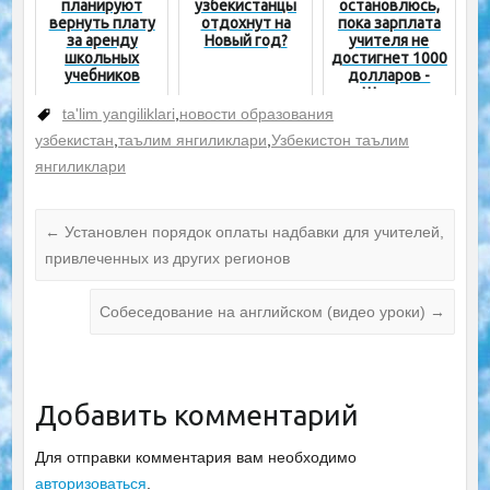
планируют
узбекистанцы
остановлюсь,
вернуть плату
отдохнут на
пока зарплата
за аренду
Новый год?
учителя не
школьных
достигнет 1000
учебников
долларов -
Шавкат
Мирзиёев
ta'lim yangiliklari
,
новости образования
узбекистан
,
таълим янгиликлари
,
Узбекистон таълим
янгиликлари
←
Установлен порядок оплаты надбавки для учителей,
привлеченных из других регионов
Собеседование на английском (видео уроки)
→
Добавить комментарий
Для отправки комментария вам необходимо
авторизоваться
.