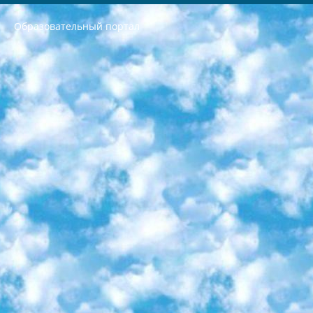
Образовательный портал
РЕСПУБЛИКА УЗБЕКИСТАН МИНИСТРЕРСТВО ДОШКОЛЬНОГО И ШКОЛЬНОГО ОБРАЗОВАНИЯ КОМАНДА в общеобразовательных учреждениях в 2023-2024 учебном году организация и проведение итоговой государственной аттестации обучающихся о Министра дошкольного и школьного образования Республики Узбекистан от 4 марта 2008 года (постановлением Минюста от 20 марта 2008 года № 1778 государственной регистрации) «Итоговое состояние учащихся общего среднего образования на основании положения об утверждении положения об аттестации общего среднего образования выпускной экзамен студентов в образовательных учреждениях в 2023-2024 учебном году В целях организации и прохождения аттестации приказываю: 1. Следующее: перечень предметов, по которым будет проводиться итоговая государственная аттестация и экзамен формы перевода согласно приложению 1; сертификаты международного образца, оценивающие уровень владения иностранными языками перечень согласно приложению 2; 2. Педагогический при специализированных образовательных учреждениях. научно-практический центр квалификации и международной оценки (Д.Давидова) 2024 г. До 25 марта: задания по предметам, по которым будет проводиться итоговая аттестация разработка и утверждение технических условий; итоговая аттестация на основании разработанного предметного задания разработка вопросов по предметам (устно и письменно), экзамен передача; общеобразовательные средние школы и специальные учебные заведения учащиеся выпускных классов школ и интернатов в агентской системе подготовка базы данных экзаменационных материалов и критериев оценки; перевод базы экзаменационных материалов на все языки обучения подать в Республиканский образовательный центр для изготовления; варианты экзаменов на основе разработанных контрольных материалов пусть будут поставлены задачи формирования. 3. Республиканский образовательный центр (Ш.Худайкулов) до 5 апреля 2024 года. до: база данных предоставленных экзаменационных материалов на все языки обучения перевод и экспертиза; для слепых, слабовидящих, глухих, слабослышащих и умственно отсталых детей учащиеся выпускных классов специализированных школ и школ-интернатов база данных экзаменационных материалов на всех преподаваемых языках подготовка критериев оценки; специализированные школы для умственно отсталых детей и технологии для учащихся выпускных классов школ-интернатов разработка соответствующих рекомендаций и критериев проведения ЕГЭ по естествознанию давать задания. 4. Педагогический при специализированных образовательных учреждениях. Научно-практический центр навыков и международной оценки (Д.Давидова), Республика образовательный центр (Худайкулов Ш.) итоговый государственный аттестационный экзамен ориентирован на творческое и логическое мышление при подготовке базы материалов учитывать введение заданий. 5. Следует отметить, что: сертификат государственного образца о знании общеобразовательного предмета и как минимум национальный уровень B1 по предметам на иностранных языках, указанным в Приложении 2. или международно признанный сертификат эквивалентного уровня студенты, изучающие определенный предмет, освобождаются от экзамена; по соответствующим предметам запланирована итоговая государственная аттестация за день до дня, путем жеребьевки Рабочей группой (в письменной форме по предметам, проводимым в форме) из числа сформированных вариантов выбрано 2 варианта; 2 выбранных варианта экзамена анонсированы на официальном сайте министерства и все выпускники по всей стране на основе этих вариантов проводит итоговую государственную аттестацию. 6. Государственное образование учащихся средних общеобразовательных учреждений. знания в соответствии с квалификационными требованиями, которые необходимо приобрести на основании стандартов итоговый (выпускной) контроль для 9 и 11 классов в целях тестирования Экзамены (далее – экзамены) состоят из предметов, перечисленных в приложении 1. будет сделано. 7. Экзамены пройдут с 26 мая по 15 июня 2024 г. (кроме науки физического воспитания). 8. Физическая для учащихся 9 классов общесредних образовательных учреждений. Экзамены по предмету «Образование, квалификация медицина» 1-6 мая 2024 года. сотрудники перевести под присмотр (с отклонениями в физическом или умственном развитии) специализированная школа для детей, школы-интернаты и со сколиозом школы-интернаты санаторного типа для больных детей исключены). 9. Он был слепым, слабовидящим и имел нарушения опорно-двигательного аппарата. экзамены в специализированных школах и интернатах для детей должны проводиться исходя из требований, предъявляемых к общеобразовательным учреждениям (физкультура кроме науки). 10. Специализированная школа для глухих и слабослышащих детей. и экзамены в интернатах и быть реализован в виде письменного теста по математике. 11. Специальность для умственно отсталых детей. Для 9 класса Родной язык и литературное письмо Государственный язык (язык обучения – узбекский). для неклассов) написано Математическое письмо Письменная/устная история Узбекистана Физическое воспитание практично Итоговый контроль Для 11 класса Написание родного языка и литературы (эссе) Математическое письмо Узбекский язык (обучение на узбекском языке) не посещающее общее среднее образование для учреждений)/Образовательное учреждение выбор письменный и устный Иностранный язык письменный/устный Письменная/устная история Узбекистана *По выбору студента:  Химия  Физика  Основы государственного права  География 10 бесплатных образовательных ресурсов - Мы составили подборку онлайн-проектов с интерактивными упражнениями, видеолекциями и статьями. Они помогут вам обрести новые и освежить старые знания бесплатно. 1. «ИНТУИТ» Старейшая образовательная площадка Рунета. Здесь вы найдёте сотни текстовых и видеокурсов на десятки различных тем — от программирования до психологии. Многие курсы подготовлены российскими университетами и крупными международными компаниями вроде Intel и Microsoft. Самостоятельное обучение бесплатное, но желающие могут оплатить услуги персональных наставников. 2. «Смартия» знакомит с актуальными профессиями и подсказывает, как им обучаться. Выбрав заинтересовавшую вас специальность — SMM-специалист, фотограф, веб-дизайнер или другую, — увидите список необходимых для неё умений. Чтобы вы могли освоить их самостоятельно, для каждого умения площадка отображает подборку ссылок на учебные материалы. Хотя «Смартия» ориентируется на русскоязычную аудиторию, часть контента всё же доступна только на английском. 3. «Лекторий Физтеха» Проект Московского физико-технического института (Физтеха). С его помощью вы можете смотреть онлайн серии лекций, записанные на видео в этом вузе. В числе доступных предметов — физика, биология, химия, информационные технологии и другие. К некоторым лекциям администрация ресурса прилагает готовые конспекты, которые можно скачивать в PDF-формате. 4. ITMOcourses Онлайн-площадка Санкт-Петербургского национального исследовательского университета информационных технологий, механики и оптики (ИТМО). Ресурс предоставляет свободный доступ к курсам, разработанным в этом вузе. Каталог материалов разбит на четыре категории: «Оптические системы и технологии», «Приборостроение и робототехника», «Информационные технологии» и «Биотехнологии». Курсы состоят из видеолекций, интерактивных демонстраций и заданий. 5. «КиберЛенинка» Электронная научная библиотека открытого доступа. Каталог площадки регулярно обрастает текстами статей из различных научных изданий. Сгруппированные по журналам и рубрикам публикации можно читать онлайн или скачивать целиком в PDF-формате. Проект нацелен на популяризацию науки за счёт открытого доступа к качественной информации. 6. «ПостНаука» На этом ресурсе публикуют подборки видеолекций, составленные экспертами из разных отраслей и объединённые общими темами. Среди них, к примеру, есть серии «Биоинформатика и геномика», «Культура средневековой Скандинавии» и Cinema Studies о теории кино. Каждая подборка лекций — логически связанная история, рассказанная экспертом от первого лица. Кроме того, на сайте появляются научно-образовательные статьи и тесты на разные темы. 7. «Newочём» Команда проекта «Newочём» отбирает самые интересные тексты из англоязычных СМИ и переводит те из них, за которые голосуют участники сообщества «ВКонтакте». По большей части это научно-популярные статьи. Редакторы придумывают лишь заголовки, в остальном содержание переводов соответствует оригиналам. Полные тексты можно читать прямо в социальной сети. 8. InternetUrok Онлайн-база материалов по основным дисциплинам школьной программы. Информация на сайте структурирована по классам, предметам и темам (урокам). Каждый урок состоит из видеолекций и конспектов. Есть также интерактивные тренажёры и тесты для закрепления пройденного материала. Даже если вы давно окончили школу, возможность повторить программу старших классов всегда может пригодиться. 9. Edutainme Ещё один ресурс об образовании. В отличие от Newtonew, как мне кажется, Edutainme больше ориентируется на представителей индустрии: педагогов, предпринимателей, разработчиков образовательных проектов. Но и любой, кто просто стремится к саморазвитию, найдёт на сайте много полезного и интересного для себя. Например, информацию о новых курсах и образовательных сервисах. 10. Newtonew Онлайн-медиа об образовании и обучении в широком смысле. Авторы Newtonew пишут об инструментах, заведениях, тактиках и стратегиях, которые помогают учить других и получать новые знания самостоятельно. На этой площадке вы найдёте новости, обзоры, аналитические мат