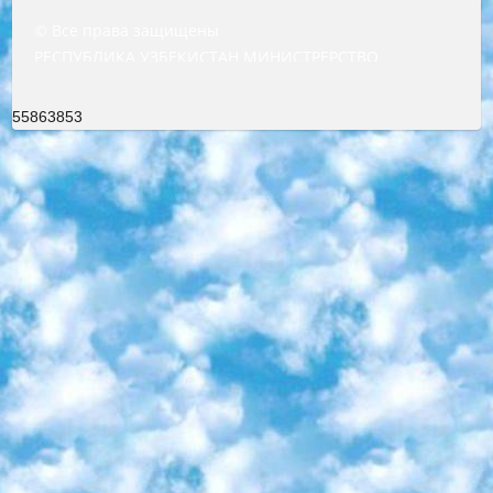
© Все права защищены
РЕСПУБЛИКА УЗБЕКИСТАН МИНИСТРЕРСТВО ДОШКОЛЬНОГО И ШКОЛЬНОГО ОБРАЗОВАНИЯ КОМАНДА в общеобразовательных учреждениях в 2023-2024 учебном году организация и проведение итоговой государственной аттестации обучающихся о Министра дошкольного и школьного образования Республики Узбекистан от 4 марта 2008 года (постановлением Минюста от 20 марта 2008 года № 1778 государственной регистрации) «Итоговое состояние учащихся общего среднего образования на основании положения об утверждении положения об аттестации общего среднего образования выпускной экзамен студентов в образовательных учреждениях в 2023-2024 учебном году В целях организации и прохождения аттестации приказываю: 1. Следующее: перечень предметов, по которым будет проводиться итоговая государственная аттестация и экзамен формы перевода согласно приложению 1; сертификаты международного образца, оценивающие уровень владения иностранными языками перечень согласно приложению 2; 2. Педагогический при специализированных образовательных учреждениях. научно-практический центр квалификации и международной оценки (Д.Давидова) 2024 г. До 25 марта: задания по предметам, по которым будет проводиться итоговая аттестация разработка и утверждение технических условий; итоговая аттестация на основании разработанного предметного задания разработка вопросов по предметам (устно и письменно), экзамен передача; общеобразовательные средние школы и специальные учебные заведения учащиеся выпускных классов школ и интернатов в агентской системе подготовка базы данных экзаменационных материалов и критериев оценки; перевод базы экзаменационных материалов на все языки обучения подать в Республиканский образовательный центр для изготовления; варианты экзаменов на основе разработанных контрольных материалов пусть будут поставлены задачи формирования. 3. Республиканский образовательный центр (Ш.Худайкулов) до 5 апреля 2024 года. до: база данных предоставленных экзаменационных материалов на все языки обучения перевод и экспертиза; для слепых, слабовидящих, глухих, слабослышащих и умственно отсталых детей учащиеся выпускных классов специализированных школ и школ-интернатов база данных экзаменационных материалов на всех преподаваемых языках подготовка критериев оценки; специализированные школы для умственно отсталых детей и технологии для учащихся выпускных классов школ-интернатов разработка соответствующих рекомендаций и критериев проведения ЕГЭ по естествознанию давать задания. 4. Педагогический при специализированных образовательных учреждениях. Научно-практический центр навыков и международной оценки (Д.Давидова), Республика образовательный центр (Худайкулов Ш.) итоговый государственный аттестационный экзамен ориентирован на творческое и логическое мышление при подготовке базы материалов учитывать введение заданий. 5. Следует отметить, что: сертификат государственного образца о знании общеобразовательного предмета и как минимум национальный уровень B1 по предметам на иностранных языках, указанным в Приложении 2. или международно признанный сертификат эквивалентного уровня студенты, изучающие определенный предмет, освобождаются от экзамена; по соответствующим предметам запланирована итоговая государственная аттестация за день до дня, путем жеребьевки Рабочей группой (в письменной форме по предметам, проводимым в форме) из числа сформированных вариантов выбрано 2 варианта; 2 выбранных варианта экзамена анонсированы на официальном сайте министерства и все выпускники по всей стране на основе этих вариантов проводит итоговую государственную аттестацию. 6. Государственное образование учащихся средних общеобразовательных учреждений. знания в соответствии с квалификационными требованиями, которые необходимо приобрести на основании стандартов итоговый (выпускной) контроль для 9 и 11 классов в целях тестирования Экзамены (далее – экзамены) состоят из предметов, перечисленных в приложении 1. будет сделано. 7. Экзамены пройдут с 26 мая по 15 июня 2024 г. (кроме науки физического воспитания). 8. Физическая для учащихся 9 классов общесредних образовательных учреждений. Экзамены по предмету «Образование, квалификация медицина» 1-6 мая 2024 года. сотрудники перевести под присмотр (с отклонениями в физическом или умственном развитии) специализированная школа для детей, школы-интернаты и со сколиозом школы-интернаты санаторного типа для больных детей исключены). 9. Он был слепым, слабовидящим и имел нарушения опорно-двигательного аппарата. экзамены в специализированных школах и интернатах для детей должны проводиться исходя из требований, предъявляемых к общеобразовательным учреждениям (физкультура кроме науки). 10. Специализированная школа для глухих и слабослышащих детей. и экзамены в интернатах и быть реализован в виде письменного теста по математике. 11. Специальность для умственно отсталых детей. Для 9 класса Родной язык и литературное письмо Государственный язык (язык обучения – узбекский). для неклассов) написано Математическое письмо Письменная/устная история Узбекистана Физическое воспитание практично Итоговый контроль Для 11 класса Написание родного языка и литературы (эссе) Математическое письмо Узбекский язык (обучение на узбекском языке) не посещающее общее среднее образование для учреждений)/Образовательное учреждение выбор письменный и устный Иностранный язык письменный/устный Письменная/устная история Узбекистана *По выбору студента:  Химия  Физика  Основы государственного права  География 10 бесплатных образовательных ресурсов - Мы составили подборку онлайн-проектов с интерактивными упражнениями, видеолекциями и статьями. Они помогут вам обрести новые и освежить старые знания бесплатно. 1. «ИНТУИТ» Старейшая образовательная площадка Рунета. Здесь вы найдёте сотни текстовых и видеокурсов на десятки различных тем — от программирования до психологии. Многие курсы подготовлены российскими университетами и крупными международными компаниями вроде Intel и Microsoft. Самостоятельное обучение бесплатное, но желающие могут оплатить услуги персональных наставников. 2. «Смартия» знакомит с актуальными профессиями и подсказывает, как им обучаться. Выбрав заинтересовавшую вас специальность — SMM-специалист, фотограф, веб-дизайнер или другую, — увидите список необходимых для неё умений. Чтобы вы могли освоить их самостоятельно, для каждого умения площадка отображает подборку ссылок на учебные материалы. Хотя «Смартия» ориентируется на русскоязычную аудиторию, часть контента всё же доступна только на английском. 3. «Лекторий Физтеха» Проект Московского физико-технического института (Физтеха). С его помощью вы можете смотреть онлайн серии лекций, записанные на видео в этом вузе. В числе доступных предметов — физика, биология, химия, информационные технологии и другие. К некоторым лекциям администрация ресурса прилагает готовые конспекты, которые можно скачивать в PDF-формате. 4. ITMOcourses Онлайн-площадка Санкт-Петербургского национального исследовательского университета информационных технологий, механики и оптики (ИТМО). Ресурс предоставляет свободный доступ к курсам, разработанным в этом вузе. Каталог материалов разбит на четыре категории: «Оптические системы и технологии», «Приборостроение и робототехника», «Информационные технологии» и «Биотехнологии». Курсы состоят из видеолекций, интерактивных демонстраций и заданий. 5. «КиберЛенинка» Электронная научная библиотека открытого доступа. Каталог площадки регулярно обрастает текстами статей из различных научных изданий. Сгруппированные по журналам и рубрикам публикации можно читать онлайн или скачивать целиком в PDF-формате. Проект нацелен на популяризацию науки за счёт открытого доступа к качественной информации. 6. «ПостНаука» На этом ресурсе публикуют подборки видеолекций, составленные экспертами из разных отраслей и объединённые общими темами. Среди них, к примеру, есть серии «Биоинформатика и геномика», «Культура средневековой Скандинавии» и Cinema Studies о теории кино. Каждая подборка лекций — логически связанная история, рассказанная экспертом от первого лица. Кроме того, на сайте появляются научно-образовательные статьи и тесты на разные темы. 7. «Newочём» Команда проекта «Newочём» отбирает самые интересные тексты из англоязычных СМИ и переводит те из них, за которые голосуют участники сообщества «ВКонтакте». По большей части это научно-популярные статьи. Редакторы придумывают лишь заголовки, в остальном содержание переводов соответствует оригиналам. Полные тексты можно читать прямо в социальной сети. 8. InternetUrok Онлайн-база материалов по основным дисциплинам школьной программы. Информация на сайте структурирована по классам, предметам и темам (урокам). Каждый урок состоит из видеолекций и конспектов. Есть также интерактивные тренажёры и тесты для закрепления пройденного материала. Даже если вы давно окончили школу, возможность повторить программу старших классов всегда может пригодиться. 9. Edutainme Ещё один ресурс об образовании. В отличие от Newtonew, как мне кажется, Edutainme больше ориентируется на представителей индустрии: педагогов, предпринимателей, разработчиков образовательных проектов. Но и любой, кто просто стремится к саморазвитию, найдёт на сайте много полезного и интересного для себя. Например, информацию о новых курсах и образовательных сервисах. 10. Newtonew Онлайн-медиа об образовании и обучении в широком смысле. Авторы Newtonew пишут об инструментах, заведениях, тактиках и стратегиях, которые помогают учить других и получать новые знания самостоятельно. На этой площадке вы найдёте новости, обзоры, аналитические мате
55863853