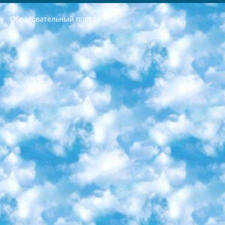
Образовательный портал
РЕСПУБЛИКА УЗБЕКИСТАН МИНИСТРЕРСТВО ДОШКОЛЬНОГО И ШКОЛЬНОГО ОБРАЗОВАНИЯ КОМАНДА в общеобразовательных учреждениях в 2023-2024 учебном году организация и проведение итоговой государственной аттестации обучающихся о Министра дошкольного и школьного образования Республики Узбекистан от 4 марта 2008 года (постановлением Минюста от 20 марта 2008 года № 1778 государственной регистрации) «Итоговое состояние учащихся общего среднего образования на основании положения об утверждении положения об аттестации общего среднего образования выпускной экзамен студентов в образовательных учреждениях в 2023-2024 учебном году В целях организации и прохождения аттестации приказываю: 1. Следующее: перечень предметов, по которым будет проводиться итоговая государственная аттестация и экзамен формы перевода согласно приложению 1; сертификаты международного образца, оценивающие уровень владения иностранными языками перечень согласно приложению 2; 2. Педагогический при специализированных образовательных учреждениях. научно-практический центр квалификации и международной оценки (Д.Давидова) 2024 г. До 25 марта: задания по предметам, по которым будет проводиться итоговая аттестация разработка и утверждение технических условий; итоговая аттестация на основании разработанного предметного задания разработка вопросов по предметам (устно и письменно), экзамен передача; общеобразовательные средние школы и специальные учебные заведения учащиеся выпускных классов школ и интернатов в агентской системе подготовка базы данных экзаменационных материалов и критериев оценки; перевод базы экзаменационных материалов на все языки обучения подать в Республиканский образовательный центр для изготовления; варианты экзаменов на основе разработанных контрольных материалов пусть будут поставлены задачи формирования. 3. Республиканский образовательный центр (Ш.Худайкулов) до 5 апреля 2024 года. до: база данных предоставленных экзаменационных материалов на все языки обучения перевод и экспертиза; для слепых, слабовидящих, глухих, слабослышащих и умственно отсталых детей учащиеся выпускных классов специализированных школ и школ-интернатов база данных экзаменационных материалов на всех преподаваемых языках подготовка критериев оценки; специализированные школы для умственно отсталых детей и технологии для учащихся выпускных классов школ-интернатов разработка соответствующих рекомендаций и критериев проведения ЕГЭ по естествознанию давать задания. 4. Педагогический при специализированных образовательных учреждениях. Научно-практический центр навыков и международной оценки (Д.Давидова), Республика образовательный центр (Худайкулов Ш.) итоговый государственный аттестационный экзамен ориентирован на творческое и логическое мышление при подготовке базы материалов учитывать введение заданий. 5. Следует отметить, что: сертификат государственного образца о знании общеобразовательного предмета и как минимум национальный уровень B1 по предметам на иностранных языках, указанным в Приложении 2. или международно признанный сертификат эквивалентного уровня студенты, изучающие определенный предмет, освобождаются от экзамена; по соответствующим предметам запланирована итоговая государственная аттестация за день до дня, путем жеребьевки Рабочей группой (в письменной форме по предметам, проводимым в форме) из числа сформированных вариантов выбрано 2 варианта; 2 выбранных варианта экзамена анонсированы на официальном сайте министерства и все выпускники по всей стране на основе этих вариантов проводит итоговую государственную аттестацию. 6. Государственное образование учащихся средних общеобразовательных учреждений. знания в соответствии с квалификационными требованиями, которые необходимо приобрести на основании стандартов итоговый (выпускной) контроль для 9 и 11 классов в целях тестирования Экзамены (далее – экзамены) состоят из предметов, перечисленных в приложении 1. будет сделано. 7. Экзамены пройдут с 26 мая по 15 июня 2024 г. (кроме науки физического воспитания). 8. Физическая для учащихся 9 классов общесредних образовательных учреждений. Экзамены по предмету «Образование, квалификация медицина» 1-6 мая 2024 года. сотрудники перевести под присмотр (с отклонениями в физическом или умственном развитии) специализированная школа для детей, школы-интернаты и со сколиозом школы-интернаты санаторного типа для больных детей исключены). 9. Он был слепым, слабовидящим и имел нарушения опорно-двигательного аппарата. экзамены в специализированных школах и интернатах для детей должны проводиться исходя из требований, предъявляемых к общеобразовательным учреждениям (физкультура кроме науки). 10. Специализированная школа для глухих и слабослышащих детей. и экзамены в интернатах и быть реализован в виде письменного теста по математике. 11. Специальность для умственно отсталых детей. Для 9 класса Родной язык и литературное письмо Государственный язык (язык обучения – узбекский). для неклассов) написано Математическое письмо Письменная/устная история Узбекистана Физическое воспитание практично Итоговый контроль Для 11 класса Написание родного языка и литературы (эссе) Математическое письмо Узбекский язык (обучение на узбекском языке) не посещающее общее среднее образование для учреждений)/Образовательное учреждение выбор письменный и устный Иностранный язык письменный/устный Письменная/устная история Узбекистана *По выбору студента:  Химия  Физика  Основы государственного права  География 10 бесплатных образовательных ресурсов - Мы составили подборку онлайн-проектов с интерактивными упражнениями, видеолекциями и статьями. Они помогут вам обрести новые и освежить старые знания бесплатно. 1. «ИНТУИТ» Старейшая образовательная площадка Рунета. Здесь вы найдёте сотни текстовых и видеокурсов на десятки различных тем — от программирования до психологии. Многие курсы подготовлены российскими университетами и крупными международными компаниями вроде Intel и Microsoft. Самостоятельное обучение бесплатное, но желающие могут оплатить услуги персональных наставников. 2. «Смартия» знакомит с актуальными профессиями и подсказывает, как им обучаться. Выбрав заинтересовавшую вас специальность — SMM-специалист, фотограф, веб-дизайнер или другую, — увидите список необходимых для неё умений. Чтобы вы могли освоить их самостоятельно, для каждого умения площадка отображает подборку ссылок на учебные материалы. Хотя «Смартия» ориентируется на русскоязычную аудиторию, часть контента всё же доступна только на английском. 3. «Лекторий Физтеха» Проект Московского физико-технического института (Физтеха). С его помощью вы можете смотреть онлайн серии лекций, записанные на видео в этом вузе. В числе доступных предметов — физика, биология, химия, информационные технологии и другие. К некоторым лекциям администрация ресурса прилагает готовые конспекты, которые можно скачивать в PDF-формате. 4. ITMOcourses Онлайн-площадка Санкт-Петербургского национального исследовательского университета информационных технологий, механики и оптики (ИТМО). Ресурс предоставляет свободный доступ к курсам, разработанным в этом вузе. Каталог материалов разбит на четыре категории: «Оптические системы и технологии», «Приборостроение и робототехника», «Информационные технологии» и «Биотехнологии». Курсы состоят из видеолекций, интерактивных демонстраций и заданий. 5. «КиберЛенинка» Электронная научная библиотека открытого доступа. Каталог площадки регулярно обрастает текстами статей из различных научных изданий. Сгруппированные по журналам и рубрикам публикации можно читать онлайн или скачивать целиком в PDF-формате. Проект нацелен на популяризацию науки за счёт открытого доступа к качественной информации. 6. «ПостНаука» На этом ресурсе публикуют подборки видеолекций, составленные экспертами из разных отраслей и объединённые общими темами. Среди них, к примеру, есть серии «Биоинформатика и геномика», «Культура средневековой Скандинавии» и Cinema Studies о теории кино. Каждая подборка лекций — логически связанная история, рассказанная экспертом от первого лица. Кроме того, на сайте появляются научно-образовательные статьи и тесты на разные темы. 7. «Newочём» Команда проекта «Newочём» отбирает самые интересные тексты из англоязычных СМИ и переводит те из них, за которые голосуют участники сообщества «ВКонтакте». По большей части это научно-популярные статьи. Редакторы придумывают лишь заголовки, в остальном содержание переводов соответствует оригиналам. Полные тексты можно читать прямо в социальной сети. 8. InternetUrok Онлайн-база материалов по основным дисциплинам школьной программы. Информация на сайте структурирована по классам, предметам и темам (урокам). Каждый урок состоит из видеолекций и конспектов. Есть также интерактивные тренажёры и тесты для закрепления пройденного материала. Даже если вы давно окончили школу, возможность повторить программу старших классов всегда может пригодиться. 9. Edutainme Ещё один ресурс об образовании. В отличие от Newtonew, как мне кажется, Edutainme больше ориентируется на представителей индустрии: педагогов, предпринимателей, разработчиков образовательных проектов. Но и любой, кто просто стремится к саморазвитию, найдёт на сайте много полезного и интересного для себя. Например, информацию о новых курсах и образовательных сервисах. 10. Newtonew Онлайн-медиа об образовании и обучении в широком смысле. Авторы Newtonew пишут об инструментах, заведениях, тактиках и стратегиях, которые помогают учить других и получать новые знания самостоятельно. На этой площадке вы найдёте новости, обзоры, аналитические мат