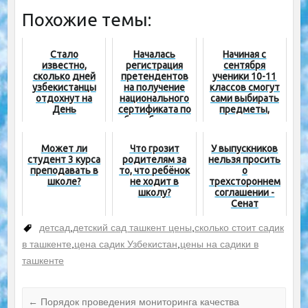
Похожие темы:
Стало
Началась
Начиная с
известно,
регистрация
сентября
сколько дней
претендентов
ученики 10-11
узбекистанцы
на получение
классов смогут
отдохнут на
национального
сами выбирать
День
сертификата по
предметы,
независимости
общеобразоват
которые они
ельным
хотят изучать
предметам
Может ли
Что грозит
У выпускников
студент 3 курса
родителям за
нельзя просить
преподавать в
то, что ребёнок
о
школе?
не ходит в
трехстороннем
школу?
соглашении -
Сенат
детсад
,
детский сад ташкент цены
,
сколько стоит садик
в ташкенте
,
цена садик Узбекистан
,
цены на садики в
ташкенте
←
Порядок проведения мониторинга качества