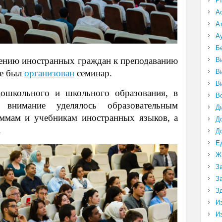
P
А
А
А
Б
чению иностранных граждан к преподаванию
В
В
це был
организован
семинар.
В
ошкольного и школьного образования, в
В
 внимание уделялось образовательным
Д
аммам и учебникам иностранных языков, а
Д
.
Д
Е
Ж
З
З
З
И
И