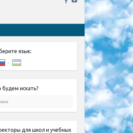
берите язык:
 будем искать?
ск
оекторы для школ и учебных