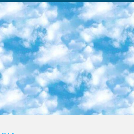
ка образовательный центр (Худайкулов Ш.) итоговый государственный аттестационный экзамен ориентирован на творческое и логическое мышление при подготовке базы материалов учитывать введение заданий. 5. Следует отметить, что: сертификат государственного образца о знании общеобразовательного предмета и как минимум национальный уровень B1 по предметам на иностранных языках, указанным в Приложении 2. или международно признанный сертификат эквивалентного уровня студенты, изучающие определенный предмет, освобождаются от экзамена; по соответствующим предметам запланирована итоговая государственная аттестация за день до дня, путем жеребьевки Рабочей группой (в письменной форме по предметам, проводимым в форме) из числа сформированных вариантов выбрано 2 варианта; 2 выбранных варианта экзамена анонсированы на официальном сайте министерства и все выпускники по всей стране на основе этих вариантов проводит итоговую государственную аттестацию. 6. Государственное образование учащихся средних общеобразовательных учреждений. знания в соответствии с квалификационными требованиями, которые необходимо приобрести на основании стандартов итоговый (выпускной) контроль для 9 и 11 классов в целях тестирования Экзамены (далее – экзамены) состоят из предметов, перечисленных в приложении 1. будет сделано. 7. Экзамены пройдут с 26 мая по 15 июня 2024 г. (кроме науки физического воспитания). 8. Физическая для учащихся 9 классов общесредних образовательных учреждений. Экзамены по предмету «Образование, квалификация медицина» 1-6 мая 2024 года. сотрудники перевести под присмотр (с отклонениями в физическом или умственном развитии) специализированная школа для детей, школы-интернаты и со сколиозом школы-интернаты санаторного типа для больных детей исключены). 9. Он был слепым, слабовидящим и имел нарушения опорно-двигательного аппарата. экзамены в специализированных школах и интернатах для детей должны проводиться исходя из требований, предъявляемых к общеобразовательным учреждениям (физкультура кроме науки). 10. Специализированная школа для глухих и слабослышащих детей. и экзамены в интернатах и быть реализован в виде письменного теста по математике. 11. Специальность для умственно отсталых детей. Для 9 класса Родной язык и литературное письмо Государственный язык (язык обучения – узбекский). для неклассов) написано Математическое письмо Письменная/устная история Узбекистана Физическое воспитание практично Итоговый контроль Для 11 класса Написание родного языка и литературы (эссе) Математическое письмо Узбекский язык (обучение на узбекском языке) не посещающее общее среднее образование для учреждений)/Образовательное учреждение выбор письменный и устный Иностранный язык письменный/устный Письменная/устная история Узбекистана *По выбору студента:  Химия  Физика  Основы государственного права  География 10 бесплатных образовательных ресурсов - Мы составили подборку онлайн-проектов с интерактивными упражнениями, видеолекциями и статьями. Они помогут вам обрести новые и освежить старые знания бесплатно. 1. «ИНТУИТ» Старейшая образовательная площадка Рунета. Здесь вы найдёте сотни текстовых и видеокурсов на десятки различных тем — от программирования до психологии. Многие курсы подготовлены российскими университетами и крупными международными компаниями вроде Intel и Microsoft. Самостоятельное обучение бесплатное, но желающие могут оплатить услуги персональных наставников. 2. «Смартия» знакомит с актуальными профессиями и подсказывает, как им обучаться. Выбрав заинтересовавшую вас специальность — SMM-специалист, фотограф, веб-дизайнер или другую, — увидите список необходимых для неё умений. Чтобы вы могли освоить их самостоятельно, для каждого умения площадка отображает подборку ссылок на учебные материалы. Хотя «Смартия» ориентируется на русскоязычную аудиторию, часть контента всё же доступна только на английском. 3. «Лекторий Физтеха» Проект Московского физико-технического института (Физтеха). С его помощью вы можете смотреть онлайн серии лекций, записанные на видео в этом вузе. В числе доступных предметов — физика, биология, химия, информационные технологии и другие. К некоторым лекциям администрация ресурса прилагает готовые конспекты, которые можно скачивать в PDF-формате. 4. ITMOcourses Онлайн-площадка Санкт-Петербургского национального исследовательского университета информационных технологий, механики и оптики (ИТМО). Ресурс предоставляет свободный доступ к курсам, разработанным в этом вузе. Каталог материалов разбит на четыре категории: «Оптические системы и технологии», «Приборостроение и робототехника», «Информационные технологии» и «Биотехнологии». Курсы состоят из видеолекций, интерактивных демонстраций и заданий. 5. «КиберЛенинка» Электронная научная библиот