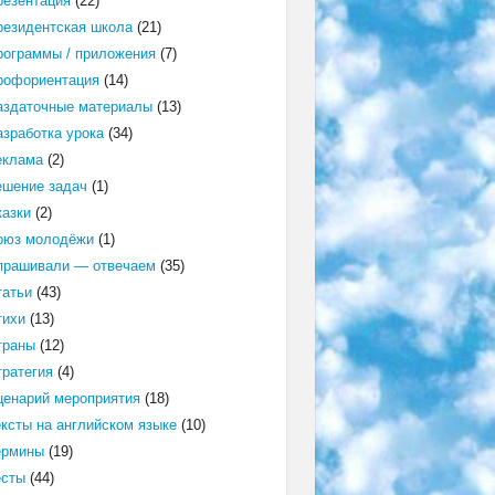
резентация
(22)
резидентская школа
(21)
рограммы / приложения
(7)
рофориентация
(14)
аздаточные материалы
(13)
азработка урока
(34)
еклама
(2)
ешение задач
(1)
казки
(2)
оюз молодёжи
(1)
прашивали — отвечаем
(35)
татьи
(43)
тихи
(13)
траны
(12)
тратегия
(4)
ценарий мероприятия
(18)
ексты на английском языке
(10)
ермины
(19)
есты
(44)