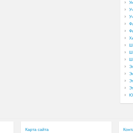
У
У
У
Ф
Ф
Х
Ш
Ш
Ш
Э
Э
Э
Эт
Ю
Карта сайта
Конт