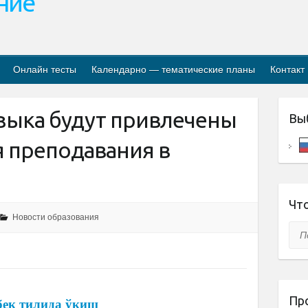
ание
Онлайн тесты
Календарно — тематические планы
Контакт
языка будут привлечены
Вы
я преподавания в
Что
Новости образования
Пои
Пр
бек тилида ўқиш