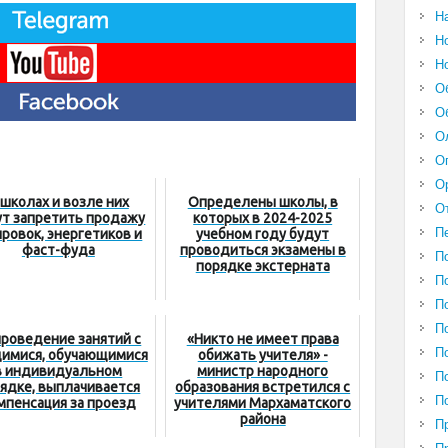
Н
Н
Н
О
О
О
О
О
 школах и возле них
Определены школы, в
О
ут запретить продажу
которых в 2024-2025
П
ировок, энергетиков и
учебном году будут
фаст-фуда
проводиться экзамены в
П
порядке экстерната
П
П
П
проведение занятий с
«Никто не имеет права
П
имися, обучающимися
обижать учителя» -
в индивидуальном
министр народного
П
ядке, выплачивается
образования встретился с
П
мпенсация за проезд
учителями Мархаматского
района
П