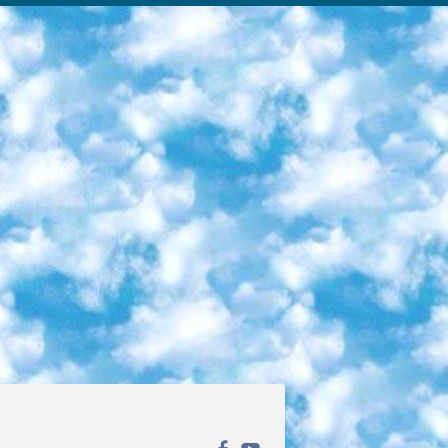
ека открытого доступа. Каталог площадки регулярно обрастает текстами статей из различных научных изданий. Сгруппированные по журналам и рубрикам публикации можно читать онлайн или скачивать целиком в PDF-формате. Проект нацелен на популяризацию науки за счёт открытого доступа к качественной информации. 6. «ПостНаука» На этом ресурсе публикуют подборки видеолекций, составленные экспертами из разных отраслей и объединённые общими темами. Среди них, к примеру, есть серии «Биоинформатика и геномика», «Культура средневековой Скандинавии» и Cinema Studies о теории кино. Каждая подборка лекций — логически связанная история, рассказанная экспертом от первого лица. Кроме того, на сайте появляются научно-образовательные статьи и тесты на разные темы. 7. «Newочём» Команда проекта «Newочём» отбирает самые интересные тексты из англоязычных СМИ и переводит те из них, за которые голосуют участники сообщества «ВКонтакте». По большей части это научно-популярные статьи. Редакторы придумывают лишь заголовки, в остальном содержание переводов соответствует оригиналам. Полные тексты можно читать прямо в социальной сети. 8. InternetUrok Онлайн-база материалов по основным дисциплинам школьной программы. Информация на сайте структурирована по классам, предметам и темам (урокам). Каждый урок состоит из видеолекций и конспектов. Есть также интерактивные тренажёры и тесты для закрепления пройденного материала. Даже если вы давно окончили школу, возможность повторить программу старших классов всегда может пригодиться. 9. Edutainme Ещё один ресурс об образовании. В отличие от Newtonew, как мне кажется, Edutainme больше ориентируется на представителей индустрии: педагогов, предпринимателей, разработчиков образовательных проектов. Но и любой, кто просто стремится к саморазвитию, найдёт на сайте много полезного и интересного для себя. Например, информацию о новых курсах и образовательных сервисах. 10. Newtonew Онлайн-медиа об образовании и обучении в широком смысле. Авторы Newtonew пишут об инструментах, заведениях, тактиках и стратегиях, которые помогают учить других и получать новые знания самостоятельно. На этой площадке вы найдёте новости, обзоры, аналитические мат