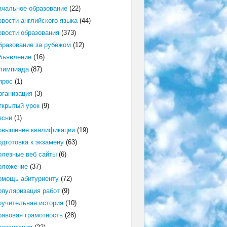
ачальное образование
(22)
овости английского языка
(44)
овости образования
(373)
бразование за рубежом
(12)
бъявление
(16)
лимпиада
(87)
прос
(1)
рганизация
(3)
ткрытый урок
(9)
есни
(1)
овышение квалификации
(19)
одготовка к экзамену
(63)
олезные веб сайты
(6)
оложение
(37)
омощь абитуриенту
(72)
опуляризация работ
(9)
оучительная история
(10)
равовая грамотность
(28)