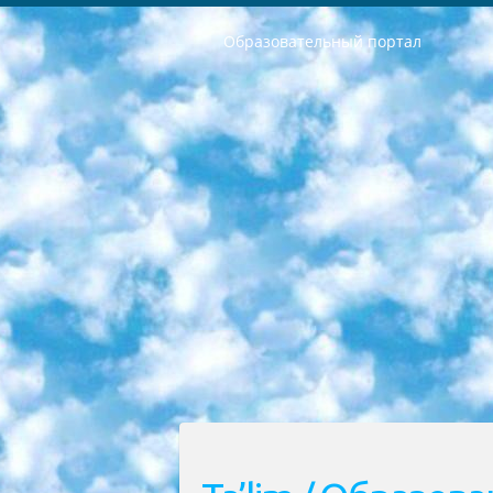
Образовательный портал
РЕСПУБЛИКА УЗБЕКИСТАН МИНИСТРЕРСТВО ДОШКОЛЬНОГО И ШКОЛЬНОГО ОБРАЗОВАНИЯ КОМАНДА в общеобразовательных учреждениях в 2023-2024 учебном году организация и проведение итоговой государственной аттестации обучающихся о Министра дошкольного и школьного образования Республики Узбекистан от 4 марта 2008 года (постановлением Минюста от 20 марта 2008 года № 1778 государственной регистрации) «Итоговое состояние учащихся общего среднего образования на основании положения об утверждении положения об аттестации общего среднего образования выпускной экзамен студентов в образовательных учреждениях в 2023-2024 учебном году В целях организации и прохождения аттестации приказываю: 1. Следующее: перечень предметов, по которым будет проводиться итоговая государственная аттестация и экзамен формы перевода согласно приложению 1; сертификаты международного образца, оценивающие уровень владения иностранными языками перечень согласно приложению 2; 2. Педагогический при специализированных образовательных учреждениях. научно-практический центр квалификации и международной оценки (Д.Давидова) 2024 г. До 25 марта: задания по предметам, по которым будет проводиться итоговая аттестация разработка и утверждение технических условий; итоговая аттестация на основании разработанного предметного задания разработка вопросов по предметам (устно и письменно), экзамен передача; общеобразовательные средние школы и специальные учебные заведения учащиеся выпускных классов школ и интернатов в агентской системе подготовка базы данных экзаменационных материалов и критериев оценки; перевод базы экзаменационных материалов на все языки обучения подать в Республиканский образовательный центр для изготовления; варианты экзаменов на основе разработанных контрольных материалов пусть будут поставлены задачи формирования. 3. Республиканский образовательный центр (Ш.Худайкулов) до 5 апреля 2024 года. до: база данных предоставленных экзаменационных материалов на все языки обучения перевод и экспертиза; для слепых, слабовидящих, глухих, слабослышащих и умственно отсталых детей учащиеся выпускных классов специализированных школ и школ-интернатов база данных экзаменационных материалов на всех преподаваемых языках подготовка критериев оценки; специализированные школы для умственно отсталых детей и технологии для учащихся выпускных классов школ-интернатов разработка соответствующих рекомендаций и критериев проведения ЕГЭ по естествознанию давать задания. 4. Педагогический при специализированных образовательных учреждениях. Научно-практический центр навыков и международной оценки (Д.Давидова), Республи