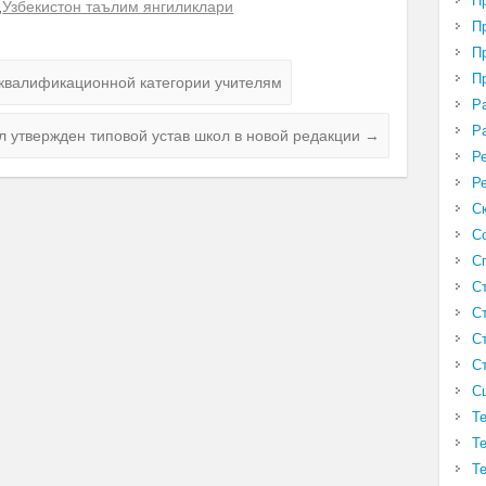
П
,
Узбекистон таълим янгиликлари
П
П
П
квалификационной категории учителям
Р
Р
л утвержден типовой устав школ в новой редакции
→
Р
Р
С
С
С
С
С
С
С
С
Т
Т
Т