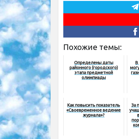
Похожие темы:
Определены даты
В
районного (городского)
мог
этапа предметной
газ
олимпиады
Как повысить показатель
За 
«Своевременное ведение
учащ
журнала»?
пор
ко