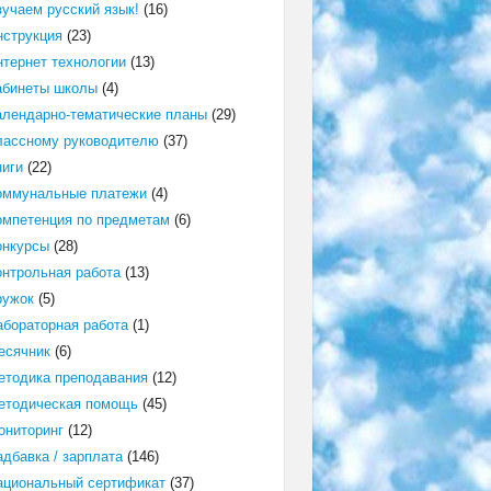
зучаем русский язык!
(16)
нструкция
(23)
нтернет технологии
(13)
абинеты школы
(4)
алендарно-тематические планы
(29)
лассному руководителю
(37)
ниги
(22)
оммунальные платежи
(4)
омпетенция по предметам
(6)
онкурсы
(28)
онтрольная работа
(13)
ружок
(5)
абораторная работа
(1)
есячник
(6)
етодика преподавания
(12)
етодическая помощь
(45)
ониторинг
(12)
адбавка / зарплата
(146)
ациональный сертификат
(37)