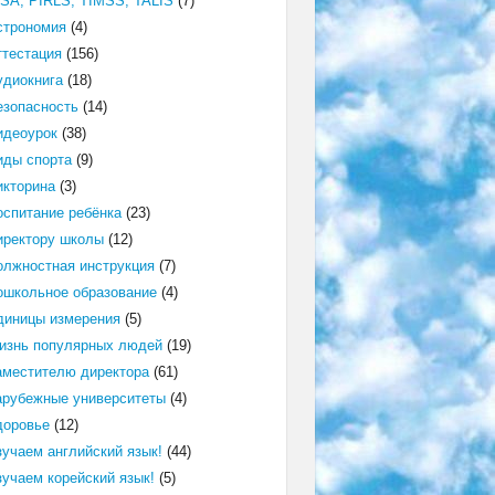
ISA, PIRLS, TIMSS, TALIS
(7)
строномия
(4)
ттестация
(156)
удиокнига
(18)
езопасность
(14)
идеоурок
(38)
иды спорта
(9)
икторина
(3)
оспитание ребёнка
(23)
иректору школы
(12)
олжностная инструкция
(7)
ошкольное образование
(4)
диницы измерения
(5)
изнь популярных людей
(19)
аместителю директора
(61)
арубежные университеты
(4)
доровье
(12)
зучаем английский язык!
(44)
зучаем корейский язык!
(5)