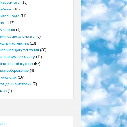
ниверситеты
(15)
чебники
(18)
читель года
(11)
акты
(17)
илология
(9)
имические элементы
(5)
кола мастерства
(18)
кольная документация
(26)
кольному психологу
(11)
лектронный журнал
(57)
нергосбережение
(4)
тимология
(16)
от день в истории
(7)
мор
(1)
акт