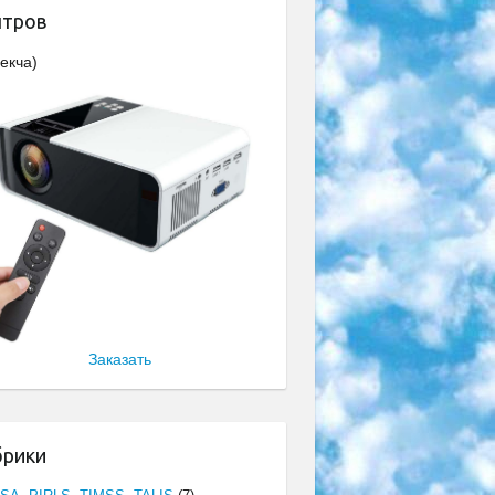
нтров
екча)
Заказать
брики