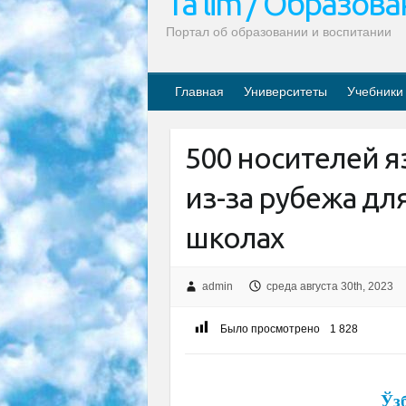
Ta’lim / Образов
Портал об образовании и воспитании
Главная
Университеты
Учебники
500 носителей 
из-за рубежа дл
школах
admin
среда августа 30th, 2023
Было просмотрено
1 828
Ўз