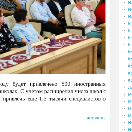
И
И
И
К
К
К
К
К
К
К
К
К
оду будет привлечено 500 иностранных
Л
 школах. С учетом расширения числа школ с
М
я привлечь еще 1,5 тысячи специалистов в
М
М
М
источник
Н
Н