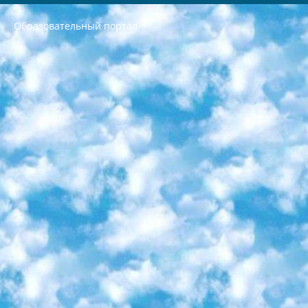
Образовательный портал
РЕСПУБЛИКА УЗБЕКИСТАН МИНИСТРЕРСТВО ДОШКОЛЬНОГО И ШКОЛЬНОГО ОБРАЗОВАНИЯ КОМАНДА в общеобразовательных учреждениях в 2023-2024 учебном году организация и проведение итоговой государственной аттестации обучающихся о Министра дошкольного и школьного образования Республики Узбекистан от 4 марта 2008 года (постановлением Минюста от 20 марта 2008 года № 1778 государственной регистрации) «Итоговое состояние учащихся общего среднего образования на основании положения об утверждении положения об аттестации общего среднего образования выпускной экзамен студентов в образовательных учреждениях в 2023-2024 учебном году В целях организации и прохождения аттестации приказываю: 1. Следующее: перечень предметов, по которым будет проводиться итоговая государственная аттестация и экзамен формы перевода согласно приложению 1; сертификаты международного образца, оценивающие уровень владения иностранными языками перечень согласно приложению 2; 2. Педагогический при специализированных образовательных учреждениях. научно-практический центр квалификации и международной оценки (Д.Давидова) 2024 г. До 25 марта: задания по предметам, по которым будет проводиться итоговая аттестация разработка и утверждение технических условий; итоговая аттестация на основании разработанного предметного задания разработка вопросов по предметам (устно и письменно), экзамен передача; общеобразовательные средние школы и специальные учебные заведения учащиеся выпускных классов школ и интернатов в агентской системе подготовка базы данных экзаменационных материалов и критериев оценки; перевод базы экзаменационных материалов на все языки обучения подать в Республиканский образовательный центр для изготовления; варианты экзаменов на основе разработанных контрольных материалов пусть будут поставлены задачи формирования. 3. Республиканский образовательный центр (Ш.Худайкулов) до 5 апреля 2024 года. до: база данных предоставленных экзаменационных материалов на все языки обучения перевод и экспертиза; для слепых, слабовидящих, глухих, слабослышащих и умственно отсталых детей учащиеся выпускных классов специализированных школ и школ-интернатов база данных экзаменационных материалов на всех преподаваемых языках подготовка критериев оценки; специализированные школы для умственно отсталых детей и технологии для учащихся выпускных классов школ-интернатов разработка соответствующих рекомендаций и критериев проведения ЕГЭ по естествознанию давать задания. 4. Педагогический при специализированных образовательных учреждениях. Научно-практический центр навыков и международной оценки (Д.Давидова), Республика образовательный центр (Худайкулов Ш.) итоговый государственный аттестационный экзамен ориентирован на творческое и логическое мышление при подготовке базы материалов учитывать введение заданий. 5. Следует отметить, что: сертификат государственного образца о знании общеобразовательного предмета и как минимум национальный уровень B1 по предметам на иностранных языках, указанным в Приложении 2. или международно признанный сертификат эквивалентного уровня студенты, изучающие определенный предмет, освобождаются от экзамена; по соответствующим предметам запланирована итоговая государственная аттестация за день до дня, путем жеребьевки Рабочей группой (в письменной форме по предметам, проводимым в форме) из числа сформированных вариантов выбрано 2 варианта; 2 выбранных варианта экзамена анонсированы на официальном сайте министерства и все выпускники по всей стране на основе этих вариантов проводит итоговую государственную аттестацию. 6. Государственное образование учащихся средних общеобразовательных учреждений. знания в соответствии с квалификационными требованиями, которые необходимо приобрести на основании стандартов итоговый (выпускной) контроль для 9 и 11 классов в целях тестирования Экзамены (далее – экзамены) состоят из предметов, перечисленных в приложении 1. будет сделано. 7. Экзамены пройдут с 26 мая по 15 июня 2024 г. (кроме науки физического воспитания). 8. Физическая для учащихся 9 классов общесредних образовательных учреждений. Экзамены по предмету «Образование, квалификация медицина» 1-6 мая 2024 года. сотрудники перевести под присмотр (с отклонениями в физическом или умственном развитии) специализированная школа для детей, школы-интернаты и со сколиозом школы-интернаты санаторного типа для больных детей исключены). 9. Он был слепым, слабовидящим и имел нарушения опорно-двигательного аппарата. экзамены в специализированных школах и интернатах для детей должны проводиться исходя из требований, предъявляемых к общеобразовательным учреждениям (физкультура кроме науки). 10. Специализированная школа для глухих и слабослышащих детей. и экзамены в интернатах и быть реализован в виде письменного теста по математике. 11. Специальность для умственно отсталых детей. Для 9 класса Родной язык и литературное письмо Государственный язык (язык обучения – узбекский). для неклассов) написано Математическое письмо Письменная/устная история Узбекистана Физическое воспитание практично Итоговый контроль Для 11 класса Написание родного языка и литературы (эссе) Математическое письмо Узбекский язык (обучение на узбекском языке) не посещающее общее среднее образование для учреждений)/Образовательное учреждение выбор письменный и устный Иностранный язык письменный/устный Письменная/устная история Узбекистана *По выбору студента:  Химия  Физика  Основы государственного права  География 10 бесплатных образовательных ресурсов - Мы составили подборку онлайн-проектов с интерактивными упражнениями, видеолекциями и статьями. Они помогут вам обрести новые и освежить старые знания бесплатно. 1. «ИНТУИТ» Старейшая образовательная площадка Рунета. Здесь вы найдёте сотни текстовых и видеокурсов на десятки различных тем — от программирования до психологии. Многие курсы подготовлены российскими университетами и крупными международными компаниями вроде Intel и Microsoft. Самостоятельное обучение бесплатное, но желающие могут оплатить услуги персональных наставников. 2. «Смартия» знакомит с актуальными профессиями и подсказывает, как им обучаться. Выбрав заинтересовавшую вас специальность — SMM-специалист, фотограф, веб-дизайнер или другую, — увидите список необходимых для неё умений. Чтобы вы могли освоить их самостоятельно, для каждого умения площадка отображает подборку ссылок на учебные материалы. Хотя «Смартия» ориентируется на русскоязычную аудиторию, часть контента всё же доступна только на английском. 3. «Лекторий Физтеха» Проект Московского физико-технического института (Физтеха). С его помощью вы можете смотреть онлайн серии лекций, записанные на видео в этом вузе. В числе доступных предметов — физика, биология, химия, информационные технологии и другие. К некоторым лекциям администрация ресурса прилагает готовые конспекты, которые можно скачивать в PDF-формате. 4. ITMOcourses Онлайн-площадка Санкт-Петербургского национального исследовательского университета информационных технологий, механики и оптики (ИТМО). Ресурс предоставляет свободный доступ к курсам, разработанным в этом вузе. Каталог материалов разбит на четыре категории: «Оптические системы и технологии», «Приборостроение и робототехника», «Информационные технологии» и «Биотехнологии». Курсы состоят из видеолекций, интерактивных демонстраций и заданий. 5. «КиберЛенинка» Электронная научная библиотека открытого доступа. Каталог площадки регулярно обрастает текстами статей из различных научных изданий. Сгруппированные по журналам и рубрикам публикации можно читать онлайн или скачивать целиком в PDF-формате. Проект нацелен на популяризацию науки за счёт открытого доступа к качественной информации. 6. «ПостНаука» На этом ресурсе публикуют подборки видеолекций, составленные экспертами из разных отраслей и объединённые общими темами. Среди них, к примеру, есть серии «Биоинформатика и геномика», «Культура средневековой Скандинавии» и Cinema Studies о теории кино. Каждая подборка лекций — логически связанная история, рассказанная экспертом от первого лица. Кроме того, на сайте появляются научно-образовательные статьи и тесты на разные темы. 7. «Newочём» Команда проекта «Newочём» отбирает самые интересные тексты из англоязычных СМИ и переводит те из них, за которые голосуют участники сообщества «ВКонтакте». По большей части это научно-популярные статьи. Редакторы придумывают лишь заголовки, в остальном содержание переводов соответствует оригиналам. Полные тексты можно читать прямо в социальной сети. 8. InternetUrok Онлайн-база материалов по основным дисциплинам школьной программы. Информация на сайте структурирована по классам, предметам и темам (урокам). Каждый урок состоит из видеолекций и конспектов. Есть также интерактивные тренажёры и тесты для закрепления пройденного материала. Даже если вы давно окончили школу, возможность повторить программу старших классов всегда может пригодиться. 9. Edutainme Ещё один ресурс об образовании. В отличие от Newtonew, как мне кажется, Edutainme больше ориентируется на представителей индустрии: педагогов, предпринимателей, разработчиков образовательных проектов. Но и любой, кто просто стремится к саморазвитию, найдёт на сайте много полезного и интересного для себя. Например, информацию о новых курсах и образовательных сервисах. 10. Newtonew Онлайн-медиа об образовании и обучении в широком смысле. Авторы Newtonew пишут об инструментах, заведениях, тактиках и стратегиях, которые помогают учить других и получать новые знания самостоятельно. На этой площадке вы найдёте новости, обзоры, аналитические мат