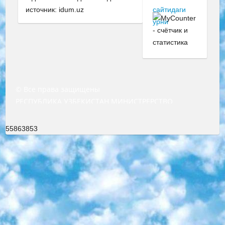
источник: idum.uz
© Все права защищены
РЕСПУБЛИКА УЗБЕКИСТАН МИНИСТРЕРСТВО ДОШКОЛЬНОГО И ШКОЛЬНОГО ОБРАЗОВАНИЯ КОМАНДА в общеобразовательных учреждениях в 2023-2024 учебном году организация и проведение итоговой государственной аттестации обучающихся о Министра дошкольного и школьного образования Республики Узбекистан от 4 марта 2008 года (постановлением Минюста от 20 марта 2008 года № 1778 государственной регистрации) «Итоговое состояние учащихся общего среднего образования на основании положения об утверждении положения об аттестации общего среднего образования выпускной экзамен студентов в образовательных учреждениях в 2023-2024 учебном году В целях организации и прохождения аттестации приказываю: 1. Следующее: перечень предметов, по которым будет проводиться итоговая государственная аттестация и экзамен формы перевода согласно приложению 1; сертификаты международного образца, оценивающие уровень владения иностранными языками перечень согласно приложению 2; 2. Педагогический при специализированных образовательных учреждениях. научно-практический центр квалификации и международной оценки (Д.Давидова) 2024 г. До 25 марта: задания по предметам, по которым будет проводиться итоговая аттестация разработка и утверждение технических условий; итоговая аттестация на основании разработанного предметного задания разработка вопросов по предметам (устно и письменно), экзамен передача; общеобразовательные средние школы и специальные учебные заведения учащиеся выпускных классов школ и интернатов в агентской системе подготовка базы данных экзаменационных материалов и критериев оценки; перевод базы экзаменационных материалов на все языки обучения подать в Республиканский образовательный центр для изготовления; варианты экзаменов на основе разработанных контрольных материалов пусть будут поставлены задачи формирования. 3. Республиканский образовательный центр (Ш.Худайкулов) до 5 апреля 2024 года. до: база данных предоставленных экзаменационных материалов на все языки обучения перевод и экспертиза; для слепых, слабовидящих, глухих, слабослышащих и умственно отсталых детей учащиеся выпускных классов специализированных школ и школ-интернатов база данных экзаменационных материалов на всех преподаваемых языках подготовка критериев оценки; специализированные школы для умственно отсталых детей и технологии для учащихся выпускных классов школ-интернатов разработка соответствующих рекомендаций и критериев проведения ЕГЭ по естествознанию давать задания. 4. Педагогический при специализированных образовательных учреждениях. Научно-практический центр навыков и международной оценки (Д.Давидова), Республика образовательный центр (Худайкулов Ш.) итоговый государственный аттестационный экзамен ориентирован на творческое и логическое мышление при подготовке базы материалов учитывать введение заданий. 5. Следует отметить, что: сертификат государственного образца о знании общеобразовательного предмета и как минимум национальный уровень B1 по предметам на иностранных языках, указанным в Приложении 2. или международно признанный сертификат эквивалентного уровня студенты, изучающие определенный предмет, освобождаются от экзамена; по соответствующим предметам запланирована итоговая государственная аттестация за день до дня, путем жеребьевки Рабочей группой (в письменной форме по предметам, проводимым в форме) из числа сформированных вариантов выбрано 2 варианта; 2 выбранных варианта экзамена анонсированы на официальном сайте министерства и все выпускники по всей стране на основе этих вариантов проводит итоговую государственную аттестацию. 6. Государственное образование учащихся средних общеобразовательных учреждений. знания в соответствии с квалификационными требованиями, которые необходимо приобрести на основании стандартов итоговый (выпускной) контроль для 9 и 11 классов в целях тестирования Экзамены (далее – экзамены) состоят из предметов, перечисленных в приложении 1. будет сделано. 7. Экзамены пройдут с 26 мая по 15 июня 2024 г. (кроме науки физического воспитания). 8. Физическая для учащихся 9 классов общесредних образовательных учреждений. Экзамены по предмету «Образование, квалификация медицина» 1-6 мая 2024 года. сотрудники перевести под присмотр (с отклонениями в физическом или умственном развитии) специализированная школа для детей, школы-интернаты и со сколиозом школы-интернаты санаторного типа для больных детей исключены). 9. Он был слепым, слабовидящим и имел нарушения опорно-двигательного аппарата. экзамены в специализированных школах и интернатах для детей должны проводиться исходя из требований, предъявляемых к общеобразовательным учреждениям (физкультура кроме науки). 10. Специализированная школа для глухих и слабослышащих детей. и экзамены в интернатах и быть реализован в виде письменного теста по математике. 11. Специальность для умственно отсталых детей. Для 9 класса Родной язык и литературное письмо Государственный язык (язык обучения – узбекский). для неклассов) написано Математическое письмо Письменная/устная история Узбекистана Физическое воспитание практично Итоговый контроль Для 11 класса Написание родного языка и литературы (эссе) Математическое письмо Узбекский язык (обучение на узбекском языке) не посещающее общее среднее образование для учреждений)/Образовательное учреждение выбор письменный и устный Иностранный язык письменный/устный Письменная/устная история Узбекистана *По выбору студента:  Химия  Физика  Основы государственного права  География 10 бесплатных образовательных ресурсов - Мы составили подборку онлайн-проектов с интерактивными упражнениями, видеолекциями и статьями. Они помогут вам обрести новые и освежить старые знания бесплатно. 1. «ИНТУИТ» Старейшая образовательная площадка Рунета. Здесь вы найдёте сотни текстовых и видеокурсов на десятки различных тем — от программирования до психологии. Многие курсы подготовлены российскими университетами и крупными международными компаниями вроде Intel и Microsoft. Самостоятельное обучение бесплатное, но желающие могут оплатить услуги персональных наставников. 2. «Смартия» знакомит с актуальными профессиями и подсказывает, как им обучаться. Выбрав заинтересовавшую вас специальность — SMM-специалист, фотограф, веб-дизайнер или другую, — увидите список необходимых для неё умений. Чтобы вы могли освоить их самостоятельно, для каждого умения площадка отображает подборку ссылок на учебные материалы. Хотя «Смартия» ориентируется на русскоязычную аудиторию, часть контента всё же доступна только на английском. 3. «Лекторий Физтеха» Проект Московского физико-технического института (Физтеха). С его помощью вы можете смотреть онлайн серии лекций, записанные на видео в этом вузе. В числе доступных предметов — физика, биология, химия, информационные технологии и другие. К некоторым лекциям администрация ресурса прилагает готовые конспекты, которые можно скачивать в PDF-формате. 4. ITMOcourses Онлайн-площадка Санкт-Петербургского национального исследовательского университета информационных технологий, механики и оптики (ИТМО). Ресурс предоставляет свободный доступ к курсам, разработанным в этом вузе. Каталог материалов разбит на четыре категории: «Оптические системы и технологии», «Приборостроение и робототехника», «Информационные технологии» и «Биотехнологии». Курсы состоят из видеолекций, интерактивных демонстраций и заданий. 5. «КиберЛенинка» Электронная научная библиотека открытого доступа. Каталог площадки регулярно обрастает текстами статей из различных научных изданий. Сгруппированные по журналам и рубрикам публикации можно читать онлайн или скачивать целиком в PDF-формате. Проект нацелен на популяризацию науки за счёт открытого доступа к качественной информации. 6. «ПостНаука» На этом ресурсе публикуют подборки видеолекций, составленные экспертами из разных отраслей и объединённые общими темами. Среди них, к примеру, есть серии «Биоинформатика и геномика», «Культура средневековой Скандинавии» и Cinema Studies о теории кино. Каждая подборка лекций — логически связанная история, рассказанная экспертом от первого лица. Кроме того, на сайте появляются научно-образовательные статьи и тесты на разные темы. 7. «Newочём» Команда проекта «Newочём» отбирает самые интересные тексты из англоязычных СМИ и переводит те из них, за которые голосуют участники сообщества «ВКонтакте». По большей части это научно-популярные статьи. Редакторы придумывают лишь заголовки, в остальном содержание переводов соответствует оригиналам. Полные тексты можно читать прямо в социальной сети. 8. InternetUrok Онлайн-база материалов по основным дисциплинам школьной программы. Информация на сайте структурирована по классам, предметам и темам (урокам). Каждый урок состоит из видеолекций и конспектов. Есть также интерактивные тренажёры и тесты для закрепления пройденного материала. Даже если вы давно окончили школу, возможность повторить программу старших классов всегда может пригодиться. 9. Edutainme Ещё один ресурс об образовании. В отличие от Newtonew, как мне кажется, Edutainme больше ориентируется на представителей индустрии: педагогов, предпринимателей, разработчиков образовательных проектов. Но и любой, кто просто стремится к саморазвитию, найдёт на сайте много полезного и интересного для себя. Например, информацию о новых курсах и образовательных сервисах. 10. Newtonew Онлайн-медиа об образовании и обучении в широком смысле. Авторы Newtonew пишут об инструментах, заведениях, тактиках и стратегиях, которые помогают учить других и получать новые знания самостоятельно. На этой площадке вы найдёте новости, обзоры, аналитические мате
55863853