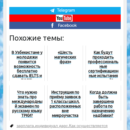
Похожие темы:
В Узбекистане у
«Шесть
Как будут
молодежи
магических
проходить
появится
фраз»
профессиональ
возможность
ные
бесплатно
сертификацион
сдавать IELTS и
ные испытания
TOEFL
учителей?
Что нужно
Инструкция по
Когда должна
знать про
приёму заявок в
быть
международны
1 классы школ,
завершена
й экзамен по
расположенных
работа по
русскому языку
вне
назначению
ТРКИ?
микроучастка
надбавки?
зарплата
,
индивидуал дарс
,
Как осуществляется