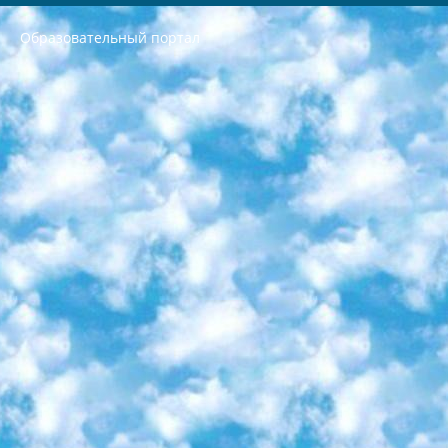
Образовательный портал
РЕСПУБЛИКА УЗБЕКИСТАН МИНИСТРЕРСТВО ДОШКОЛЬНОГО И ШКОЛЬНОГО ОБРАЗОВАНИЯ КОМАНДА в общеобразовательных учреждениях в 2023-2024 учебном году организация и проведение итоговой государственной аттестации обучающихся о Министра дошкольного и школьного образования Республики Узбекистан от 4 марта 2008 года (постановлением Минюста от 20 марта 2008 года № 1778 государственной регистрации) «Итоговое состояние учащихся общего среднего образования на основании положения об утверждении положения об аттестации общего среднего образования выпускной экзамен студентов в образовательных учреждениях в 2023-2024 учебном году В целях организации и прохождения аттестации приказываю: 1. Следующее: перечень предметов, по которым будет проводиться итоговая государственная аттестация и экзамен формы перевода согласно приложению 1; сертификаты международного образца, оценивающие уровень владения иностранными языками перечень согласно приложению 2; 2. Педагогический при специализированных образовательных учреждениях. научно-практический центр квалификации и международной оценки (Д.Давидова) 2024 г. До 25 марта: задания по предметам, по которым будет проводиться итоговая аттестация разработка и утверждение технических условий; итоговая аттестация на основании разработанного предметного задания разработка вопросов по предметам (устно и письменно), экзамен передача; общеобразовательные средние школы и специальные учебные заведения учащиеся выпускных классов школ и интернатов в агентской системе подготовка базы данных экзаменационных материалов и критериев оценки; перевод базы экзаменационных материалов на все языки обучения подать в Республиканский образовательный центр для изготовления; варианты экзаменов на основе разработанных контрольных материалов пусть будут поставлены задачи формирования. 3. Республиканский образовательный центр (Ш.Худайкулов) до 5 апреля 2024 года. до: база данных предоставленных экзаменационных материалов на все языки обучения перевод и экспертиза; для слепых, слабовидящих, глухих, слабослышащих и умственно отсталых детей учащиеся выпускных классов специализированных школ и школ-интернатов база данных экзаменационных материалов на всех преподаваемых языках подготовка критериев оценки; специализированные школы для умственно отсталых детей и технологии для учащихся выпускных классов школ-интернатов разработка соответствующих рекомендаций и критериев проведения ЕГЭ по естествознанию давать задания. 4. Педагогический при специализированных образовательных учреждениях. Научно-практический центр навыков и международной оценки (Д.Давидова), Республика образовательный центр (Худайкулов Ш.) итоговый государственный аттестационный экзамен ориентирован на творческое и логическое мышление при подготовке базы материалов учитывать введение заданий. 5. Следует отметить, что: сертификат государственного образца о знании общеобразовательного предмета и как минимум национальный уровень B1 по предметам на иностранных языках, указанным в Приложении 2. или международно признанный сертификат эквивалентного уровня студенты, изучающие определенный предмет, освобождаются от экзамена; по соответствующим предметам запланирована итоговая государственная аттестация за день до дня, путем жеребьевки Рабочей группой (в письменной форме по предметам, проводимым в форме) из числа сформированных вариантов выбрано 2 варианта; 2 выбранных варианта экзамена анонсированы на официальном сайте министерства и все выпускники по всей стране на основе этих вариантов проводит итоговую государственную аттестацию. 6. Государственное образование учащихся средних общеобразовательных учреждений. знания в соответствии с квалификационными требованиями, которые необходимо приобрести на основании стандартов итоговый (выпускной) контроль для 9 и 11 классов в целях тестирования Экзамены (далее – экзамены) состоят из предметов, перечисленных в приложении 1. будет сделано. 7. Экзамены пройдут с 26 мая по 15 июня 2024 г. (кроме науки физического воспитания). 8. Физическая для учащихся 9 классов общесредних образовательных учреждений. Экзамены по предмету «Образование, квалификация медицина» 1-6 мая 2024 года. сотрудники перевести под присмотр (с отклонениями в физическом или умственном развитии) специализированная школа для детей, школы-интернаты и со сколиозом школы-интернаты санаторного типа для больных детей исключены). 9. Он был слепым, слабовидящим и имел нарушения опорно-двигательного аппарата. экзамены в специализированных школах и интернатах для детей должны проводиться исходя из требований, предъявляемых к общеобразовательным учреждениям (физкультура кроме науки). 10. Специализированная школа для глухих и слабослышащих детей. и экзамены в интернатах и быть реализован в виде письменного теста по математике. 11. Специальность для умственно отсталых детей. Для 9 класса Родной язык и литературное письмо Государственный язык (язык обучения – узбекский). для неклассов) написано Математическое письмо Письменная/устная история Узбекистана Физическое воспитание практично Итоговый контроль Для 11 класса Написание родного языка и литературы (эссе) Математическое письмо Узбекский язык (обучение на узбекском языке) не посещающее общее среднее образование для учреждений)/Образовательное учреждение выбор письменный и устный Иностранный язык письменный/устный Письменная/устная история Узбекистана *По выбору студента:  Химия  Физика  Основы государственного права  География 10 бесплатных образовательных ресурсов - Мы составили подборку онлайн-проектов с интерактивными упражнениями, видеолекциями и статьями. Они помогут вам обрести новые и освежить старые знания бесплатно. 1. «ИНТУИТ» Старейшая образовательная площадка Рунета. Здесь вы найдёте сотни текстовых и видеокурсов на десятки различных тем — от программирования до психологии. Многие курсы подготовлены российскими университетами и крупными международными компаниями вроде Intel и Microsoft. Самостоятельное обучение бесплатное, но желающие могут оплатить услуги персональных наставников. 2. «Смартия» знакомит с актуальными профессиями и подсказывает, как им обучаться. Выбрав заинтересовавшую вас специальность — SMM-специалист, фотограф, веб-дизайнер или другую, — увидите список необходимых для неё умений. Чтобы вы могли освоить их самостоятельно, для каждого умения площадка отображает подборку ссылок на учебные материалы. Хотя «Смартия» ориентируется на русскоязычную аудиторию, часть контента всё же доступна только на английском. 3. «Лекторий Физтеха» Проект Московского физико-технического института (Физтеха). С его помощью вы можете смотреть онлайн серии лекций, записанные на видео в этом вузе. В числе доступных предметов — физика, биология, химия, информационные технологии и другие. К некоторым лекциям администрация ресурса прилагает готовые конспекты, которые можно скачивать в PDF-формате. 4. ITMOcourses Онлайн-площадка Санкт-Петербургского национального исследовательского университета информационных технологий, механики и оптики (ИТМО). Ресурс предоставляет свободный доступ к курсам, разработанным в этом вузе. Каталог материалов разбит на четыре категории: «Оптические системы и технологии», «Приборостроение и робототехника», «Информационные технологии» и «Биотехнологии». Курсы состоят из видеолекций, интерактивных демонстраций и заданий. 5. «КиберЛенинка» Электронная научная библиотека открытого доступа. Каталог площадки регулярно обрастает текстами статей из различных научных изданий. Сгруппированные по журналам и рубрикам публикации можно читать онлайн или скачивать целиком в PDF-формате. Проект нацелен на популяризацию науки за счёт открытого доступа к качественной информации. 6. «ПостНаука» На этом ресурсе публикуют подборки видеолекций, составленные экспертами из разных отраслей и объединённые общими темами. Среди них, к примеру, есть серии «Биоинформатика и геномика», «Культура средневековой Скандинавии» и Cinema Studies о теории кино. Каждая подборка лекций — логически связанная история, рассказанная экспертом от первого лица. Кроме того, на сайте появляются научно-образовательные статьи и тесты на разные темы. 7. «Newочём» Команда проекта «Newочём» отбирает самые интересные тексты из англоязычных СМИ и переводит те из них, за которые голосуют участники сообщества «ВКонтакте». По большей части это научно-популярные статьи. Редакторы придумывают лишь заголовки, в остальном содержание переводов соответствует оригиналам. Полные тексты можно читать прямо в социальной сети. 8. InternetUrok Онлайн-база материалов по основным дисциплинам школьной программы. Информация на сайте структурирована по классам, предметам и темам (урокам). Каждый урок состоит из видеолекций и конспектов. Есть также интерактивные тренажёры и тесты для закрепления пройденного материала. Даже если вы давно окончили школу, возможность повторить программу старших классов всегда может пригодиться. 9. Edutainme Ещё один ресурс об образовании. В отличие от Newtonew, как мне кажется, Edutainme больше ориентируется на представителей индустрии: педагогов, предпринимателей, разработчиков образовательных проектов. Но и любой, кто просто стремится к саморазвитию, найдёт на сайте много полезного и интересного для себя. Например, информацию о новых курсах и образовательных сервисах. 10. Newtonew Онлайн-медиа об образовании и обучении в широком смысле. Авторы Newtonew пишут об инструментах, заведениях, тактиках и стратегиях, которые помогают учить других и получать новые знания самостоятельно. На этой площадке вы найдёте новости, обзоры, аналитические мат