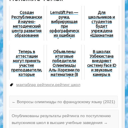
Создан
Lernstift Pen —
Для
Республикански
ручка,
школьников и
й научно-
вибрирующая
студентов
методический
при
будет
центр развития
орфографическ
учреждена
образования
их ошибках
«Шахматная
(видео)
стипендия»
Теперь в
Объявлены
В школах
аттестации
итоговые
Узбекистана
могут принять
победители
внедряют
участие
Олимпиады
систему Face ID
преподаватели,
Аль-Хорезми по
и звуковые
которые
математике (8
камеры в
недавно
класс)
классах
поступили на
мактаблар рейтинги
,
рейтинг школ
новую работу
←
Вопросы олимпиады по французскому языку (2021)
Опубликованы результаты рейтинга по поступлению
выпускников школ в высшие учебные заведения
→