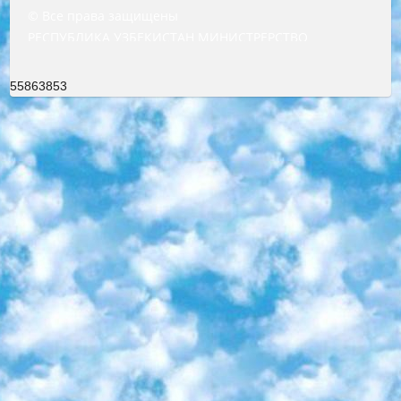
© Все права защищены
РЕСПУБЛИКА УЗБЕКИСТАН МИНИСТРЕРСТВО ДОШКОЛЬНОГО И ШКОЛЬНОГО ОБРАЗОВАНИЯ КОМАНДА в общеобразовательных учреждениях в 2023-2024 учебном году организация и проведение итоговой государственной аттестации обучающихся о Министра дошкольного и школьного образования Республики Узбекистан от 4 марта 2008 года (постановлением Минюста от 20 марта 2008 года № 1778 государственной регистрации) «Итоговое состояние учащихся общего среднего образования на основании положения об утверждении положения об аттестации общего среднего образования выпускной экзамен студентов в образовательных учреждениях в 2023-2024 учебном году В целях организации и прохождения аттестации приказываю: 1. Следующее: перечень предметов, по которым будет проводиться итоговая государственная аттестация и экзамен формы перевода согласно приложению 1; сертификаты международного образца, оценивающие уровень владения иностранными языками перечень согласно приложению 2; 2. Педагогический при специализированных образовательных учреждениях. научно-практический центр квалификации и международной оценки (Д.Давидова) 2024 г. До 25 марта: задания по предметам, по которым будет проводиться итоговая аттестация разработка и утверждение технических условий; итоговая аттестация на основании разработанного предметного задания разработка вопросов по предметам (устно и письменно), экзамен передача; общеобразовательные средние школы и специальные учебные заведения учащиеся выпускных классов школ и интернатов в агентской системе подготовка базы данных экзаменационных материалов и критериев оценки; перевод базы экзаменационных материалов на все языки обучения подать в Республиканский образовательный центр для изготовления; варианты экзаменов на основе разработанных контрольных материалов пусть будут поставлены задачи формирования. 3. Республиканский образовательный центр (Ш.Худайкулов) до 5 апреля 2024 года. до: база данных предоставленных экзаменационных материалов на все языки обучения перевод и экспертиза; для слепых, слабовидящих, глухих, слабослышащих и умственно отсталых детей учащиеся выпускных классов специализированных школ и школ-интернатов база данных экзаменационных материалов на всех преподаваемых языках подготовка критериев оценки; специализированные школы для умственно отсталых детей и технологии для учащихся выпускных классов школ-интернатов разработка соответствующих рекомендаций и критериев проведения ЕГЭ по естествознанию давать задания. 4. Педагогический при специализированных образовательных учреждениях. Научно-практический центр навыков и международной оценки (Д.Давидова), Республика образовательный центр (Худайкулов Ш.) итоговый государственный аттестационный экзамен ориентирован на творческое и логическое мышление при подготовке базы материалов учитывать введение заданий. 5. Следует отметить, что: сертификат государственного образца о знании общеобразовательного предмета и как минимум национальный уровень B1 по предметам на иностранных языках, указанным в Приложении 2. или международно признанный сертификат эквивалентного уровня студенты, изучающие определенный предмет, освобождаются от экзамена; по соответствующим предметам запланирована итоговая государственная аттестация за день до дня, путем жеребьевки Рабочей группой (в письменной форме по предметам, проводимым в форме) из числа сформированных вариантов выбрано 2 варианта; 2 выбранных варианта экзамена анонсированы на официальном сайте министерства и все выпускники по всей стране на основе этих вариантов проводит итоговую государственную аттестацию. 6. Государственное образование учащихся средних общеобразовательных учреждений. знания в соответствии с квалификационными требованиями, которые необходимо приобрести на основании стандартов итоговый (выпускной) контроль для 9 и 11 классов в целях тестирования Экзамены (далее – экзамены) состоят из предметов, перечисленных в приложении 1. будет сделано. 7. Экзамены пройдут с 26 мая по 15 июня 2024 г. (кроме науки физического воспитания). 8. Физическая для учащихся 9 классов общесредних образовательных учреждений. Экзамены по предмету «Образование, квалификация медицина» 1-6 мая 2024 года. сотрудники перевести под присмотр (с отклонениями в физическом или умственном развитии) специализированная школа для детей, школы-интернаты и со сколиозом школы-интернаты санаторного типа для больных детей исключены). 9. Он был слепым, слабовидящим и имел нарушения опорно-двигательного аппарата. экзамены в специализированных школах и интернатах для детей должны проводиться исходя из требований, предъявляемых к общеобразовательным учреждениям (физкультура кроме науки). 10. Специализированная школа для глухих и слабослышащих детей. и экзамены в интернатах и быть реализован в виде письменного теста по математике. 11. Специальность для умственно отсталых детей. Для 9 класса Родной язык и литературное письмо Государственный язык (язык обучения – узбекский). для неклассов) написано Математическое письмо Письменная/устная история Узбекистана Физическое воспитание практично Итоговый контроль Для 11 класса Написание родного языка и литературы (эссе) Математическое письмо Узбекский язык (обучение на узбекском языке) не посещающее общее среднее образование для учреждений)/Образовательное учреждение выбор письменный и устный Иностранный язык письменный/устный Письменная/устная история Узбекистана *По выбору студента:  Химия  Физика  Основы государственного права  География 10 бесплатных образовательных ресурсов - Мы составили подборку онлайн-проектов с интерактивными упражнениями, видеолекциями и статьями. Они помогут вам обрести новые и освежить старые знания бесплатно. 1. «ИНТУИТ» Старейшая образовательная площадка Рунета. Здесь вы найдёте сотни текстовых и видеокурсов на десятки различных тем — от программирования до психологии. Многие курсы подготовлены российскими университетами и крупными международными компаниями вроде Intel и Microsoft. Самостоятельное обучение бесплатное, но желающие могут оплатить услуги персональных наставников. 2. «Смартия» знакомит с актуальными профессиями и подсказывает, как им обучаться. Выбрав заинтересовавшую вас специальность — SMM-специалист, фотограф, веб-дизайнер или другую, — увидите список необходимых для неё умений. Чтобы вы могли освоить их самостоятельно, для каждого умения площадка отображает подборку ссылок на учебные материалы. Хотя «Смартия» ориентируется на русскоязычную аудиторию, часть контента всё же доступна только на английском. 3. «Лекторий Физтеха» Проект Московского физико-технического института (Физтеха). С его помощью вы можете смотреть онлайн серии лекций, записанные на видео в этом вузе. В числе доступных предметов — физика, биология, химия, информационные технологии и другие. К некоторым лекциям администрация ресурса прилагает готовые конспекты, которые можно скачивать в PDF-формате. 4. ITMOcourses Онлайн-площадка Санкт-Петербургского национального исследовательского университета информационных технологий, механики и оптики (ИТМО). Ресурс предоставляет свободный доступ к курсам, разработанным в этом вузе. Каталог материалов разбит на четыре категории: «Оптические системы и технологии», «Приборостроение и робототехника», «Информационные технологии» и «Биотехнологии». Курсы состоят из видеолекций, интерактивных демонстраций и заданий. 5. «КиберЛенинка» Электронная научная библиотека открытого доступа. Каталог площадки регулярно обрастает текстами статей из различных научных изданий. Сгруппированные по журналам и рубрикам публикации можно читать онлайн или скачивать целиком в PDF-формате. Проект нацелен на популяризацию науки за счёт открытого доступа к качественной информации. 6. «ПостНаука» На этом ресурсе публикуют подборки видеолекций, составленные экспертами из разных отраслей и объединённые общими темами. Среди них, к примеру, есть серии «Биоинформатика и геномика», «Культура средневековой Скандинавии» и Cinema Studies о теории кино. Каждая подборка лекций — логически связанная история, рассказанная экспертом от первого лица. Кроме того, на сайте появляются научно-образовательные статьи и тесты на разные темы. 7. «Newочём» Команда проекта «Newочём» отбирает самые интересные тексты из англоязычных СМИ и переводит те из них, за которые голосуют участники сообщества «ВКонтакте». По большей части это научно-популярные статьи. Редакторы придумывают лишь заголовки, в остальном содержание переводов соответствует оригиналам. Полные тексты можно читать прямо в социальной сети. 8. InternetUrok Онлайн-база материалов по основным дисциплинам школьной программы. Информация на сайте структурирована по классам, предметам и темам (урокам). Каждый урок состоит из видеолекций и конспектов. Есть также интерактивные тренажёры и тесты для закрепления пройденного материала. Даже если вы давно окончили школу, возможность повторить программу старших классов всегда может пригодиться. 9. Edutainme Ещё один ресурс об образовании. В отличие от Newtonew, как мне кажется, Edutainme больше ориентируется на представителей индустрии: педагогов, предпринимателей, разработчиков образовательных проектов. Но и любой, кто просто стремится к саморазвитию, найдёт на сайте много полезного и интересного для себя. Например, информацию о новых курсах и образовательных сервисах. 10. Newtonew Онлайн-медиа об образовании и обучении в широком смысле. Авторы Newtonew пишут об инструментах, заведениях, тактиках и стратегиях, которые помогают учить других и получать новые знания самостоятельно. На этой площадке вы найдёте новости, обзоры, аналитические мате
55863853