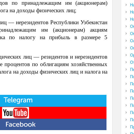
ндов по принадлежащим им (акционерам)
Н
ога на доходы физических лиц;
Н
Н
иц — нерезидентов Республики Узбекистан
О
инадлежащим им (акционерам) акциям
О
авка по налогу на прибыль в размере 5
О
О
О
ических лиц — резидентов и нерезидентов
О
де процентов по облигациям хозяйственных
П
лога на доходы физических лиц и налога на
П
П
П
П
П
П
П
П