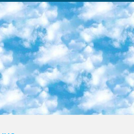
ка образовательный центр (Худайкулов Ш.) итоговый государственный аттестационный экзамен ориентирован на творческое и логическое мышление при подготовке базы материалов учитывать введение заданий. 5. Следует отметить, что: сертификат государственного образца о знании общеобразовательного предмета и как минимум национальный уровень B1 по предметам на иностранных языках, указанным в Приложении 2. или международно признанный сертификат эквивалентного уровня студенты, изучающие определенный предмет, освобождаются от экзамена; по соответствующим предметам запланирована итоговая государственная аттестация за день до дня, путем жеребьевки Рабочей группой (в письменной форме по предметам, проводимым в форме) из числа сформированных вариантов выбрано 2 варианта; 2 выбранных варианта экзамена анонсированы на официальном сайте министерства и все выпускники по всей стране на основе этих вариантов проводит итоговую государственную аттестацию. 6. Государственное образование учащихся средних общеобразовательных учреждений. знания в соответствии с квалификационными требованиями, которые необходимо приобрести на основании стандартов итоговый (выпускной) контроль для 9 и 11 классов в целях тестирования Экзамены (далее – экзамены) состоят из предметов, перечисленных в приложении 1. будет сделано. 7. Экзамены пройдут с 26 мая по 15 июня 2024 г. (кроме науки физического воспитания). 8. Физическая для учащихся 9 классов общесредних образовательных учреждений. Экзамены по предмету «Образование, квалификация медицина» 1-6 мая 2024 года. сотрудники перевести под присмотр (с отклонениями в физическом или умственном развитии) специализированная школа для детей, школы-интернаты и со сколиозом школы-интернаты санаторного типа для больных детей исключены). 9. Он был слепым, слабовидящим и имел нарушения опорно-двигательного аппарата. экзамены в специализированных школах и интернатах для детей должны проводиться исходя из требований, предъявляемых к общеобразовательным учреждениям (физкультура кроме науки). 10. Специализированная школа для глухих и слабослышащих детей. и экзамены в интернатах и быть реализован в виде письменного теста по математике. 11. Специальность для умственно отсталых детей. Для 9 класса Родной язык и литературное письмо Государственный язык (язык обучения – узбекский). для неклассов) написано Математическое письмо Письменная/устная история Узбекистана Физическое воспитание практично Итоговый контроль Для 11 класса Написание родного языка и литературы (эссе) Математическое письмо Узбекский язык (обучение на узбекском языке) не посещающее общее среднее образование для учреждений)/Образовательное учреждение выбор письменный и устный Иностранный язык письменный/устный Письменная/устная история Узбекистана *По выбору студента:  Химия  Физика  Основы государственного права  География 10 бесплатных образовательных ресурсов - Мы составили подборку онлайн-проектов с интерактивными упражнениями, видеолекциями и статьями. Они помогут вам обрести новые и освежить старые знания бесплатно. 1. «ИНТУИТ» Старейшая образовательная площадка Рунета. Здесь вы найдёте сотни текстовых и видеокурсов на десятки различных тем — от программирования до психологии. Многие курсы подготовлены российскими университетами и крупными международными компаниями вроде Intel и Microsoft. Самостоятельное обучение бесплатное, но желающие могут оплатить услуги персональных наставников. 2. «Смартия» знакомит с актуальными профессиями и подсказывает, как им обучаться. Выбрав заинтересовавшую вас специальность — SMM-специалист, фотограф, веб-дизайнер или другую, — увидите список необходимых для неё умений. Чтобы вы могли освоить их самостоятельно, для каждого умения площадка отображает подборку ссылок на учебные материалы. Хотя «Смартия» ориентируется на русскоязычную аудиторию, часть контента всё же доступна только на английском. 3. «Лекторий Физтеха» Проект Московского физико-технического института (Физтеха). С его помощью вы можете смотреть онлайн серии лекций, записанные на видео в этом вузе. В числе доступных предметов — физика, биология, химия, информационные технологии и другие. К некоторым лекциям администрация ресурса прилагает готовые конспекты, которые можно скачивать в PDF-формате. 4. ITMOcourses Онлайн-площадка Санкт-Петербургского национального исследовательского университета информационных технологий, механики и оптики (ИТМО). Ресурс предоставляет свободный доступ к курсам, разработанным в этом вузе. Каталог материалов разбит на четыре категории: «Оптические системы и технологии», «Приборостроение и робототехника», «Информационные технологии» и «Биотехнологии». Курсы состоят из видеолекций, интерактивных демонстраций и заданий. 5. «КиберЛенинка» Электронная научная библиот