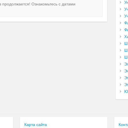
У
 продолжается! Ознакомьтесь с датами
У
У
Ф
Ф
Х
Ш
Ш
Ш
Э
Э
Э
Эт
Ю
Карта сайта
Конт