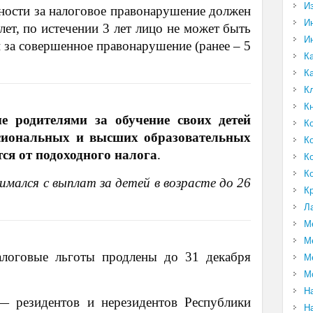
И
нности за налоговое правонарушение должен
И
лет, по истечении 3 лет лицо не может быть
И
и за совершенное правонарушение (ранее – 5
К
К
К
К
е родителями за обучение своих детей
К
ссиональных и высших образовательных
К
ся от подоходного налога
.
К
К
зимался с выплат за детей в возрасте до 26
К
Л
М
М
логовые льготы продлены до 31 декабря
М
М
Н
— резидентов и нерезидентов Республики
Н