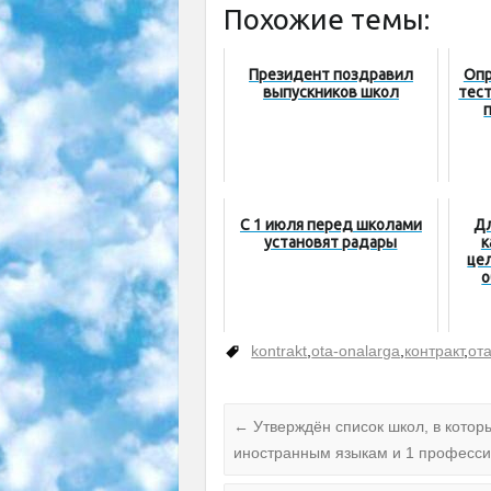
Похожие темы:
Президент поздравил
Опр
выпускников школ
тест
С 1 июля перед школами
Дл
установят радары
к
це
о
kontrakt
,
ota-onalarga
,
контракт
,
от
←
Утверждён список школ, в котор
иностранным языкам и 1 професс