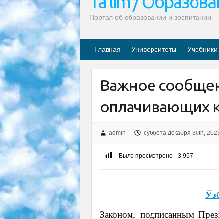
Ta’lim / Образов
Портал об образовании и воспитании
Главная
Университеты
Учебники
Важное сообщен
оплачивающих к
admin
суббота декабря 30th, 202
Было просмотрено
3 957
Ўз
Законом, подписанным През