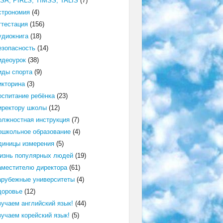
ISA, PIRLS, TIMSS, TALIS
(7)
строномия
(4)
ттестация
(156)
удиокнига
(18)
езопасность
(14)
идеоурок
(38)
иды спорта
(9)
икторина
(3)
оспитание ребёнка
(23)
иректору школы
(12)
олжностная инструкция
(7)
ошкольное образование
(4)
диницы измерения
(5)
изнь популярных людей
(19)
аместителю директора
(61)
арубежные университеты
(4)
доровье
(12)
зучаем английский язык!
(44)
зучаем корейский язык!
(5)