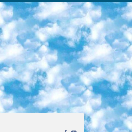
ека открытого доступа. Каталог площадки регулярно обрастает текстами статей из различных научных изданий. Сгруппированные по журналам и рубрикам публикации можно читать онлайн или скачивать целиком в PDF-формате. Проект нацелен на популяризацию науки за счёт открытого доступа к качественной информации. 6. «ПостНаука» На этом ресурсе публикуют подборки видеолекций, составленные экспертами из разных отраслей и объединённые общими темами. Среди них, к примеру, есть серии «Биоинформатика и геномика», «Культура средневековой Скандинавии» и Cinema Studies о теории кино. Каждая подборка лекций — логически связанная история, рассказанная экспертом от первого лица. Кроме того, на сайте появляются научно-образовательные статьи и тесты на разные темы. 7. «Newочём» Команда проекта «Newочём» отбирает самые интересные тексты из англоязычных СМИ и переводит те из них, за которые голосуют участники сообщества «ВКонтакте». По большей части это научно-популярные статьи. Редакторы придумывают лишь заголовки, в остальном содержание переводов соответствует оригиналам. Полные тексты можно читать прямо в социальной сети. 8. InternetUrok Онлайн-база материалов по основным дисциплинам школьной программы. Информация на сайте структурирована по классам, предметам и темам (урокам). Каждый урок состоит из видеолекций и конспектов. Есть также интерактивные тренажёры и тесты для закрепления пройденного материала. Даже если вы давно окончили школу, возможность повторить программу старших классов всегда может пригодиться. 9. Edutainme Ещё один ресурс об образовании. В отличие от Newtonew, как мне кажется, Edutainme больше ориентируется на представителей индустрии: педагогов, предпринимателей, разработчиков образовательных проектов. Но и любой, кто просто стремится к саморазвитию, найдёт на сайте много полезного и интересного для себя. Например, информацию о новых курсах и образовательных сервисах. 10. Newtonew Онлайн-медиа об образовании и обучении в широком смысле. Авторы Newtonew пишут об инструментах, заведениях, тактиках и стратегиях, которые помогают учить других и получать новые знания самостоятельно. На этой площадке вы найдёте новости, обзоры, аналитические мат