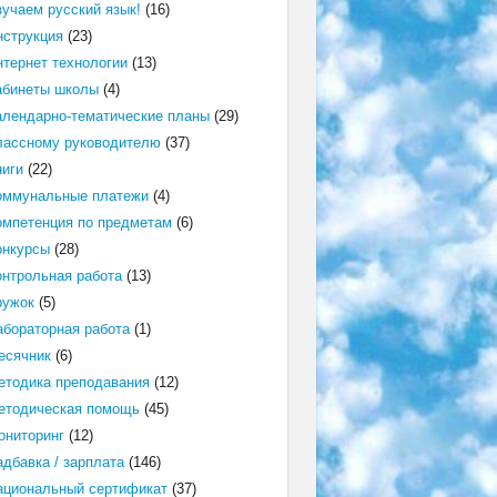
зучаем русский язык!
(16)
нструкция
(23)
нтернет технологии
(13)
абинеты школы
(4)
алендарно-тематические планы
(29)
лассному руководителю
(37)
ниги
(22)
оммунальные платежи
(4)
омпетенция по предметам
(6)
онкурсы
(28)
онтрольная работа
(13)
ружок
(5)
абораторная работа
(1)
есячник
(6)
етодика преподавания
(12)
етодическая помощь
(45)
ониторинг
(12)
адбавка / зарплата
(146)
ациональный сертификат
(37)