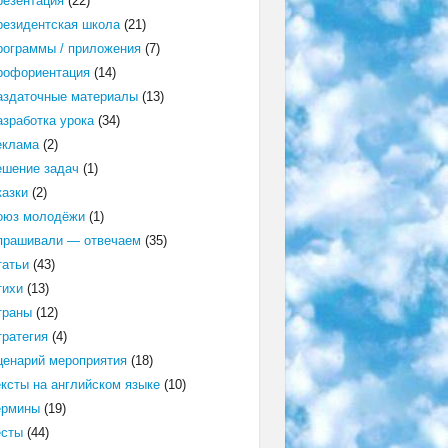
резентация
(22)
резидентская школа
(21)
рограммы / приложения
(7)
рофориентация
(14)
аздаточные материалы
(13)
азработка урока
(34)
еклама
(2)
ешение задач
(1)
казки
(2)
оюз молодёжи
(1)
прашивали — отвечаем
(35)
татьи
(43)
тихи
(13)
траны
(12)
тратегия
(4)
ценарий мероприятия
(18)
ексты на английском языке
(10)
ермины
(19)
есты
(44)