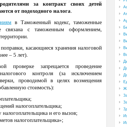
P
родителями за контракт своих детей
А
аются от подоходного налога
.
А
А
ениям
в Таможенный кодекс, таможенные
Б
е связана с таможенным оформлением,
В
 территории.
В
 поправки, касающиеся хранения налоговой
В
нее – 5 лет).
В
Д
ой проверке запрещается проведение
Д
алогового контроля (за исключением
Д
оверки, проводимой в целях возмещения
Е
обавленную стоимость):
Ж
З
оплательщика;
З
щений налогоплательщика;
З
 налогоплательщика и его вызов;
И
метов налогоплательщика»;
И