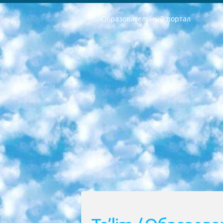
Образовательный портал
РЕСПУБЛИКА УЗБЕКИСТАН МИНИСТРЕРСТВО ДОШКОЛЬНОГО И ШКОЛЬНОГО ОБРАЗОВАНИЯ КОМАНДА в общеобразовательных учреждениях в 2023-2024 учебном году организация и проведение итоговой государственной аттестации обучающихся о Министра дошкольного и школьного образования Республики Узбекистан от 4 марта 2008 года (постановлением Минюста от 20 марта 2008 года № 1778 государственной регистрации) «Итоговое состояние учащихся общего среднего образования на основании положения об утверждении положения об аттестации общего среднего образования выпускной экзамен студентов в образовательных учреждениях в 2023-2024 учебном году В целях организации и прохождения аттестации приказываю: 1. Следующее: перечень предметов, по которым будет проводиться итоговая государственная аттестация и экзамен формы перевода согласно приложению 1; сертификаты международного образца, оценивающие уровень владения иностранными языками перечень согласно приложению 2; 2. Педагогический при специализированных образовательных учреждениях. научно-практический центр квалификации и международной оценки (Д.Давидова) 2024 г. До 25 марта: задания по предметам, по которым будет проводиться итоговая аттестация разработка и утверждение технических условий; итоговая аттестация на основании разработанного предметного задания разработка вопросов по предметам (устно и письменно), экзамен передача; общеобразовательные средние школы и специальные учебные заведения учащиеся выпускных классов школ и интернатов в агентской системе подготовка базы данных экзаменационных материалов и критериев оценки; перевод базы экзаменационных материалов на все языки обучения подать в Республиканский образовательный центр для изготовления; варианты экзаменов на основе разработанных контрольных материалов пусть будут поставлены задачи формирования. 3. Республиканский образовательный центр (Ш.Худайкулов) до 5 апреля 2024 года. до: база данных предоставленных экзаменационных материалов на все языки обучения перевод и экспертиза; для слепых, слабовидящих, глухих, слабослышащих и умственно отсталых детей учащиеся выпускных классов специализированных школ и школ-интернатов база данных экзаменационных материалов на всех преподаваемых языках подготовка критериев оценки; специализированные школы для умственно отсталых детей и технологии для учащихся выпускных классов школ-интернатов разработка соответствующих рекомендаций и критериев проведения ЕГЭ по естествознанию давать задания. 4. Педагогический при специализированных образовательных учреждениях. Научно-практический центр навыков и международной оценки (Д.Давидова), Республи