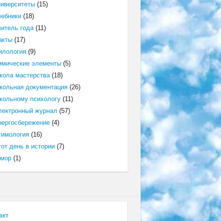
ниверситеты
(15)
чебники
(18)
читель года
(11)
акты
(17)
илология
(9)
имические элементы
(5)
кола мастерства
(18)
кольная документация
(26)
кольному психологу
(11)
лектронный журнал
(57)
нергосбережение
(4)
тимология
(16)
от день в истории
(7)
мор
(1)
акт