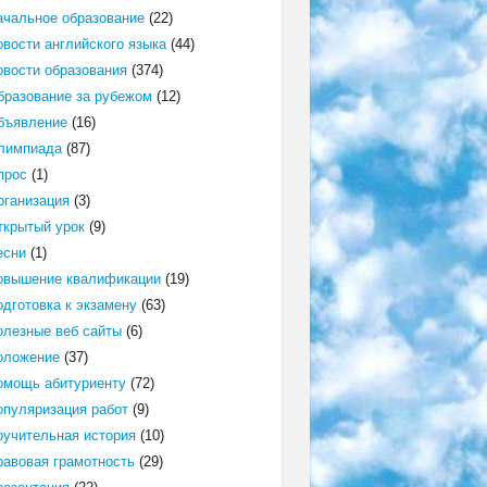
ачальное образование
(22)
овости английского языка
(44)
овости образования
(374)
бразование за рубежом
(12)
бъявление
(16)
лимпиада
(87)
прос
(1)
рганизация
(3)
ткрытый урок
(9)
есни
(1)
овышение квалификации
(19)
одготовка к экзамену
(63)
олезные веб сайты
(6)
оложение
(37)
омощь абитуриенту
(72)
опуляризация работ
(9)
оучительная история
(10)
равовая грамотность
(29)