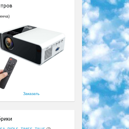
нтров
екча)
Заказать
брики