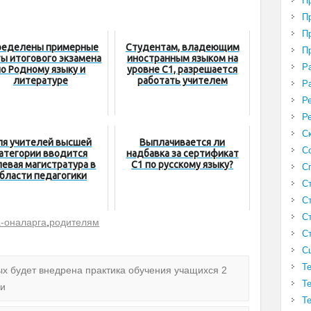
П
П
П
еделены примерные
Студентам, владеющим
П
ы итогового экзамена
иностранным языком на
Р
по Родному языку и
уровне C1, разрешается
литературе
работать учителем
Р
Р
Р
С
я учителей высшей
Выплачивается ли
С
атегории вводится
надбавка за сертификат
левая магистратура в
C1 по русскому языку?
С
бласти педагогики
С
С
С
а-оналарга
,
родителям
С
С
Т
ых будет внедрена практика обучения учащихся 2
Т
ии
Т