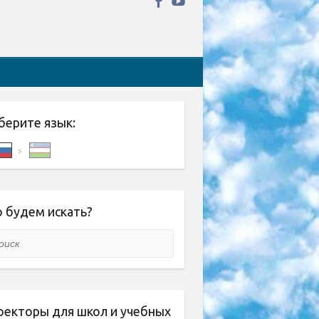
берите язык:
 будем искать?
ск
оекторы для школ и учебных