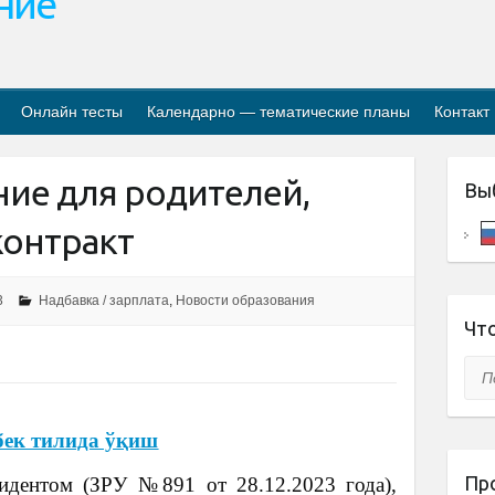
ание
Онлайн тесты
Календарно — тематические планы
Контакт
ие для родителей,
Вы
онтракт
3
Надбавка / зарплата
,
Новости образования
Что
Пои
бек тилида ўқиш
Пр
идентом (ЗРУ №891 от 28.12.2023 года),