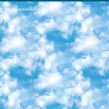
Образовательный портал
РЕСПУБЛИКА УЗБЕКИСТАН МИНИСТРЕРСТВО ДОШКОЛЬНОГО И ШКОЛЬНОГО ОБРАЗОВАНИЯ КОМАНДА в общеобразовательных учреждениях в 2023-2024 учебном году организация и проведение итоговой государственной аттестации обучающихся о Министра дошкольного и школьного образования Республики Узбекистан от 4 марта 2008 года (постановлением Минюста от 20 марта 2008 года № 1778 государственной регистрации) «Итоговое состояние учащихся общего среднего образования на основании положения об утверждении положения об аттестации общего среднего образования выпускной экзамен студентов в образовательных учреждениях в 2023-2024 учебном году В целях организации и прохождения аттестации приказываю: 1. Следующее: перечень предметов, по которым будет проводиться итоговая государственная аттестация и экзамен формы перевода согласно приложению 1; сертификаты международного образца, оценивающие уровень владения иностранными языками перечень согласно приложению 2; 2. Педагогический при специализированных образовательных учреждениях. научно-практический центр квалификации и международной оценки (Д.Давидова) 2024 г. До 25 марта: задания по предметам, по которым будет проводиться итоговая аттестация разработка и утверждение технических условий; итоговая аттестация на основании разработанного предметного задания разработка вопросов по предметам (устно и письменно), экзамен передача; общеобразовательные средние школы и специальные учебные заведения учащиеся выпускных классов школ и интернатов в агентской системе подготовка базы данных экзаменационных материалов и критериев оценки; перевод базы экзаменационных материалов на все языки обучения подать в Республиканский образовательный центр для изготовления; варианты экзаменов на основе разработанных контрольных материалов пусть будут поставлены задачи формирования. 3. Республиканский образовательный центр (Ш.Худайкулов) до 5 апреля 2024 года. до: база данных предоставленных экзаменационных материалов на все языки обучения перевод и экспертиза; для слепых, слабовидящих, глухих, слабослышащих и умственно отсталых детей учащиеся выпускных классов специализированных школ и школ-интернатов база данных экзаменационных материалов на всех преподаваемых языках подготовка критериев оценки; специализированные школы для умственно отсталых детей и технологии для учащихся выпускных классов школ-интернатов разработка соответствующих рекомендаций и критериев проведения ЕГЭ по естествознанию давать задания. 4. Педагогический при специализированных образовательных учреждениях. Научно-практический центр навыков и международной оценки (Д.Давидова), Республика образовательный центр (Худайкулов Ш.) итоговый государственный аттестационный экзамен ориентирован на творческое и логическое мышление при подготовке базы материалов учитывать введение заданий. 5. Следует отметить, что: сертификат государственного образца о знании общеобразовательного предмета и как минимум национальный уровень B1 по предметам на иностранных языках, указанным в Приложении 2. или международно признанный сертификат эквивалентного уровня студенты, изучающие определенный предмет, освобождаются от экзамена; по соответствующим предметам запланирована итоговая государственная аттестация за день до дня, путем жеребьевки Рабочей группой (в письменной форме по предметам, проводимым в форме) из числа сформированных вариантов выбрано 2 варианта; 2 выбранных варианта экзамена анонсированы на официальном сайте министерства и все выпускники по всей стране на основе этих вариантов проводит итоговую государственную аттестацию. 6. Государственное образование учащихся средних общеобразовательных учреждений. знания в соответствии с квалификационными требованиями, которые необходимо приобрести на основании стандартов итоговый (выпускной) контроль для 9 и 11 классов в целях тестирования Экзамены (далее – экзамены) состоят из предметов, перечисленных в приложении 1. будет сделано. 7. Экзамены пройдут с 26 мая по 15 июня 2024 г. (кроме науки физического воспитания). 8. Физическая для учащихся 9 классов общесредних образовательных учреждений. Экзамены по предмету «Образование, квалификация медицина» 1-6 мая 2024 года. сотрудники перевести под присмотр (с отклонениями в физическом или умственном развитии) специализированная школа для детей, школы-интернаты и со сколиозом школы-интернаты санаторного типа для больных детей исключены). 9. Он был слепым, слабовидящим и имел нарушения опорно-двигательного аппарата. экзамены в специализированных школах и интернатах для детей должны проводиться исходя из требований, предъявляемых к общеобразовательным учреждениям (физкультура кроме науки). 10. Специализированная школа для глухих и слабослышащих детей. и экзамены в интернатах и быть реализован в виде письменного теста по математике. 11. Специальность для умственно отсталых детей. Для 9 класса Родной язык и литературное письмо Государственный язык (язык обучения – узбекский). для неклассов) написано Математическое письмо Письменная/устная история Узбекистана Физическое воспитание практично Итоговый контроль Для 11 класса Написание родного языка и литературы (эссе) Математическое письмо Узбекский язык (обучение на узбекском языке) не посещающее общее среднее образование для учреждений)/Образовательное учреждение выбор письменный и устный Иностранный язык письменный/устный Письменная/устная история Узбекистана *По выбору студента:  Химия  Физика  Основы государственного права  География 10 бесплатных образовательных ресурсов - Мы составили подборку онлайн-проектов с интерактивными упражнениями, видеолекциями и статьями. Они помогут вам обрести новые и освежить старые знания бесплатно. 1. «ИНТУИТ» Старейшая образовательная площадка Рунета. Здесь вы найдёте сотни текстовых и видеокурсов на десятки различных тем — от программирования до психологии. Многие курсы подготовлены российскими университетами и крупными международными компаниями вроде Intel и Microsoft. Самостоятельное обучение бесплатное, но желающие могут оплатить услуги персональных наставников. 2. «Смартия» знакомит с актуальными профессиями и подсказывает, как им обучаться. Выбрав заинтересовавшую вас специальность — SMM-специалист, фотограф, веб-дизайнер или другую, — увидите список необходимых для неё умений. Чтобы вы могли освоить их самостоятельно, для каждого умения площадка отображает подборку ссылок на учебные материалы. Хотя «Смартия» ориентируется на русскоязычную аудиторию, часть контента всё же доступна только на английском. 3. «Лекторий Физтеха» Проект Московского физико-технического института (Физтеха). С его помощью вы можете смотреть онлайн серии лекций, записанные на видео в этом вузе. В числе доступных предметов — физика, биология, химия, информационные технологии и другие. К некоторым лекциям администрация ресурса прилагает готовые конспекты, которые можно скачивать в PDF-формате. 4. ITMOcourses Онлайн-площадка Санкт-Петербургского национального исследовательского университета информационных технологий, механики и оптики (ИТМО). Ресурс предоставляет свободный доступ к курсам, разработанным в этом вузе. Каталог материалов разбит на четыре категории: «Оптические системы и технологии», «Приборостроение и робототехника», «Информационные технологии» и «Биотехнологии». Курсы состоят из видеолекций, интерактивных демонстраций и заданий. 5. «КиберЛенинка» Электронная научная библиотека открытого доступа. Каталог площадки регулярно обрастает текстами статей из различных научных изданий. Сгруппированные по журналам и рубрикам публикации можно читать онлайн или скачивать целиком в PDF-формате. Проект нацелен на популяризацию науки за счёт открытого доступа к качественной информации. 6. «ПостНаука» На этом ресурсе публикуют подборки видеолекций, составленные экспертами из разных отраслей и объединённые общими темами. Среди них, к примеру, есть серии «Биоинформатика и геномика», «Культура средневековой Скандинавии» и Cinema Studies о теории кино. Каждая подборка лекций — логически связанная история, рассказанная экспертом от первого лица. Кроме того, на сайте появляются научно-образовательные статьи и тесты на разные темы. 7. «Newочём» Команда проекта «Newочём» отбирает самые интересные тексты из англоязычных СМИ и переводит те из них, за которые голосуют участники сообщества «ВКонтакте». По большей части это научно-популярные статьи. Редакторы придумывают лишь заголовки, в остальном содержание переводов соответствует оригиналам. Полные тексты можно читать прямо в социальной сети. 8. InternetUrok Онлайн-база материалов по основным дисциплинам школьной программы. Информация на сайте структурирована по классам, предметам и темам (урокам). Каждый урок состоит из видеолекций и конспектов. Есть также интерактивные тренажёры и тесты для закрепления пройденного материала. Даже если вы давно окончили школу, возможность повторить программу старших классов всегда может пригодиться. 9. Edutainme Ещё один ресурс об образовании. В отличие от Newtonew, как мне кажется, Edutainme больше ориентируется на представителей индустрии: педагогов, предпринимателей, разработчиков образовательных проектов. Но и любой, кто просто стремится к саморазвитию, найдёт на сайте много полезного и интересного для себя. Например, информацию о новых курсах и образовательных сервисах. 10. Newtonew Онлайн-медиа об образовании и обучении в широком смысле. Авторы Newtonew пишут об инструментах, заведениях, тактиках и стратегиях, которые помогают учить других и получать новые знания самостоятельно. На этой площадке вы найдёте новости, обзоры, аналитические мат