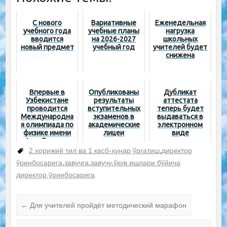
С нового
Вариативные
Еженедельная
учебного года
учебные планы
нагрузка
вводится
на 2026-2027
школьных
новый предмет
учебный год
учителей будет
снижена
Впервые в
Опубликованы
Дубликат
Узбекистане
результаты
аттестата
проводится
вступительных
теперь будет
Международна
экзаменов в
выдаваться в
я олимпиада по
академические
электронном
физике имени
лицеи
виде
Аль-Фергани
2 хорижий тил ва 1 касб-ҳунар ўргатиш
,
директор
ўринбосарига
,
завучга
,
завучу
,
ўқув ишлари бўйича
директор ўринбосарига
←
Для учителей пройдёт методический марафон