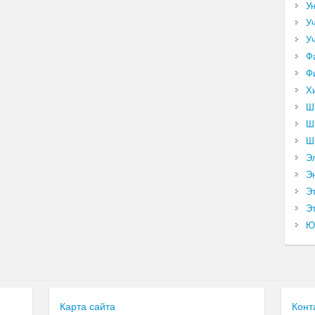
У
У
У
Ф
Ф
Х
Ш
Ш
Ш
Э
Э
Э
Эт
Ю
Карта сайта
Конт