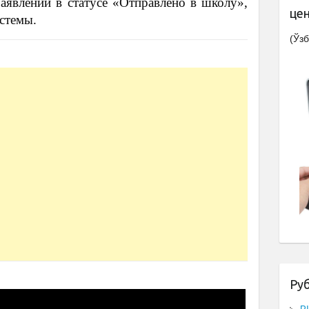
аявлений в статусе «Отправлено в школу»,
це
стемы.
(Ўзб
Ру