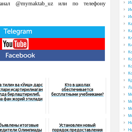
-канал @mymaktab_uz или по телефону
И
И
И
К
К
К
К
К
К
К
К
К
 тили» ва «Ўқиш» дарс
Кто в школах
Л
лари қисқартирилмаган
обеспечивается
лда бирлаштирилиб,
бесплатными учебниками?
М
на фан жорий этилади
М
М
М
Н
бъявлены итоговые
Установлен новый
едители Олимпиады
порядок предоставления
Н