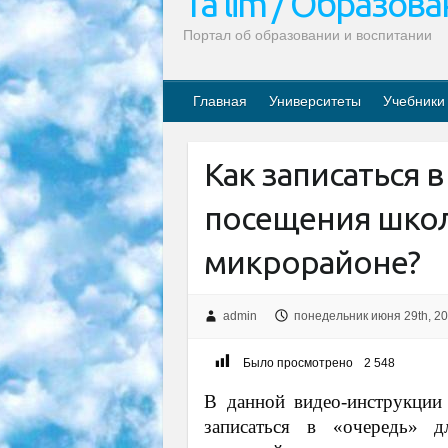
Ta’lim / Образов
Портал об образовании и воспитании
Главная
Университеты
Учебники
Как записаться 
посещения шко
микрорайоне?
admin
понедельник июня 29th, 2
Было просмотрено
2 548
В данной видео-инструкции 
записаться в «очередь» 