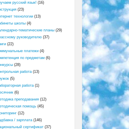
зучаем русский язык!
(16)
нструкция
(23)
нтернет технологии
(13)
абинеты школы
(4)
алендарно-тематические планы
(29)
лассному руководителю
(37)
ниги
(22)
оммунальные платежи
(4)
омпетенция по предметам
(6)
онкурсы
(28)
онтрольная работа
(13)
ружок
(5)
абораторная работа
(1)
есячник
(6)
етодика преподавания
(12)
етодическая помощь
(45)
ониторинг
(12)
адбавка / зарплата
(146)
ациональный сертификат
(37)