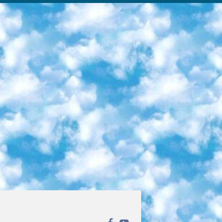
ека открытого доступа. Каталог площадки регулярно обрастает текстами статей из различных научных изданий. Сгруппированные по журналам и рубрикам публикации можно читать онлайн или скачивать целиком в PDF-формате. Проект нацелен на популяризацию науки за счёт открытого доступа к качественной информации. 6. «ПостНаука» На этом ресурсе публикуют подборки видеолекций, составленные экспертами из разных отраслей и объединённые общими темами. Среди них, к примеру, есть серии «Биоинформатика и геномика», «Культура средневековой Скандинавии» и Cinema Studies о теории кино. Каждая подборка лекций — логически связанная история, рассказанная экспертом от первого лица. Кроме того, на сайте появляются научно-образовательные статьи и тесты на разные темы. 7. «Newочём» Команда проекта «Newочём» отбирает самые интересные тексты из англоязычных СМИ и переводит те из них, за которые голосуют участники сообщества «ВКонтакте». По большей части это научно-популярные статьи. Редакторы придумывают лишь заголовки, в остальном содержание переводов соответствует оригиналам. Полные тексты можно читать прямо в социальной сети. 8. InternetUrok Онлайн-база материалов по основным дисциплинам школьной программы. Информация на сайте структурирована по классам, предметам и темам (урокам). Каждый урок состоит из видеолекций и конспектов. Есть также интерактивные тренажёры и тесты для закрепления пройденного материала. Даже если вы давно окончили школу, возможность повторить программу старших классов всегда может пригодиться. 9. Edutainme Ещё один ресурс об образовании. В отличие от Newtonew, как мне кажется, Edutainme больше ориентируется на представителей индустрии: педагогов, предпринимателей, разработчиков образовательных проектов. Но и любой, кто просто стремится к саморазвитию, найдёт на сайте много полезного и интересного для себя. Например, информацию о новых курсах и образовательных сервисах. 10. Newtonew Онлайн-медиа об образовании и обучении в широком смысле. Авторы Newtonew пишут об инструментах, заведениях, тактиках и стратегиях, которые помогают учить других и получать новые знания самостоятельно. На этой площадке вы найдёте новости, обзоры, аналитические мат