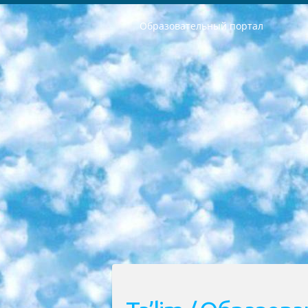
Образовательный портал
РЕСПУБЛИКА УЗБЕКИСТАН МИНИСТРЕРСТВО ДОШКОЛЬНОГО И ШКОЛЬНОГО ОБРАЗОВАНИЯ КОМАНДА в общеобразовательных учреждениях в 2023-2024 учебном году организация и проведение итоговой государственной аттестации обучающихся о Министра дошкольного и школьного образования Республики Узбекистан от 4 марта 2008 года (постановлением Минюста от 20 марта 2008 года № 1778 государственной регистрации) «Итоговое состояние учащихся общего среднего образования на основании положения об утверждении положения об аттестации общего среднего образования выпускной экзамен студентов в образовательных учреждениях в 2023-2024 учебном году В целях организации и прохождения аттестации приказываю: 1. Следующее: перечень предметов, по которым будет проводиться итоговая государственная аттестация и экзамен формы перевода согласно приложению 1; сертификаты международного образца, оценивающие уровень владения иностранными языками перечень согласно приложению 2; 2. Педагогический при специализированных образовательных учреждениях. научно-практический центр квалификации и международной оценки (Д.Давидова) 2024 г. До 25 марта: задания по предметам, по которым будет проводиться итоговая аттестация разработка и утверждение технических условий; итоговая аттестация на основании разработанного предметного задания разработка вопросов по предметам (устно и письменно), экзамен передача; общеобразовательные средние школы и специальные учебные заведения учащиеся выпускных классов школ и интернатов в агентской системе подготовка базы данных экзаменационных материалов и критериев оценки; перевод базы экзаменационных материалов на все языки обучения подать в Республиканский образовательный центр для изготовления; варианты экзаменов на основе разработанных контрольных материалов пусть будут поставлены задачи формирования. 3. Республиканский образовательный центр (Ш.Худайкулов) до 5 апреля 2024 года. до: база данных предоставленных экзаменационных материалов на все языки обучения перевод и экспертиза; для слепых, слабовидящих, глухих, слабослышащих и умственно отсталых детей учащиеся выпускных классов специализированных школ и школ-интернатов база данных экзаменационных материалов на всех преподаваемых языках подготовка критериев оценки; специализированные школы для умственно отсталых детей и технологии для учащихся выпускных классов школ-интернатов разработка соответствующих рекомендаций и критериев проведения ЕГЭ по естествознанию давать задания. 4. Педагогический при специализированных образовательных учреждениях. Научно-практический центр навыков и международной оценки (Д.Давидова), Республи