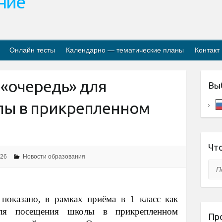
ание
Онлайн тесты
Календарно — тематические планы
Контакт
в «очередь» для
Вы
лы в прикрепленном
Что
026
Новости образования
Пои
показано, в рамках приёма в 1 класс как
для посещения школы в прикрепленном
Пр