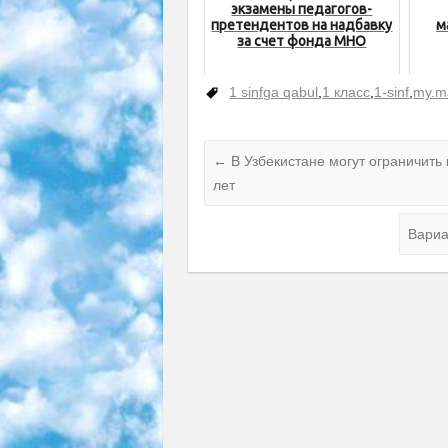
экзамены педагогов-
претендентов на надбавку
м
за счет фонда МНО
1 sinfga qabul
,
1 класс
,
1-sinf
,
my.m
←
В Узбекистане могут ограничить
лет
Вариа