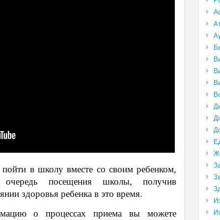
P
А
А
А
Б
В
В
В
В
Д
Д
Д
Е
Ж
З
ойти в школу вместе со своим ребенком,
З
в очередь посещения школы, получив
З
янии здоровья ребенка в это время.
И
мацию о процессах приема вы можете
И