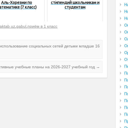
Аль-Хорезми по
стипендий школьникам и
Н
атематике (7 класс)
студентам
Н
Н
О
aktab.uz
,
qabul
,
приём в 1 класс
О
О
О
 использование социальных сетей детьми младше 16
О
О
П
тивные учебные планы на 2026-2027 учебный год
→
П
П
П
П
П
П
П
П