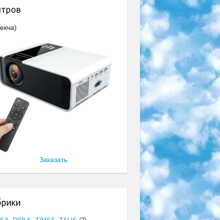
нтров
екча)
Заказать
брики