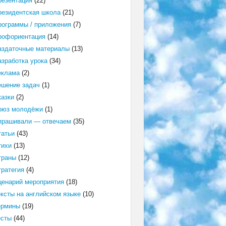
резентация
(22)
резидентская школа
(21)
рограммы / приложения
(7)
рофориентация
(14)
аздаточные материалы
(13)
азработка урока
(34)
еклама
(2)
ешение задач
(1)
казки
(2)
оюз молодёжи
(1)
прашивали — отвечаем
(35)
татьи
(43)
тихи
(13)
траны
(12)
тратегия
(4)
ценарий мероприятия
(18)
ексты на английском языке
(10)
ермины
(19)
есты
(44)