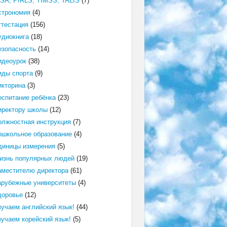
ISA, PIRLS, TIMSS, TALIS
(7)
строномия
(4)
ттестация
(156)
удиокнига
(18)
езопасность
(14)
идеоурок
(38)
иды спорта
(9)
икторина
(3)
оспитание ребёнка
(23)
иректору школы
(12)
олжностная инструкция
(7)
ошкольное образование
(4)
диницы измерения
(5)
изнь популярных людей
(19)
аместителю директора
(61)
арубежные университеты
(4)
доровье
(12)
зучаем английский язык!
(44)
зучаем корейский язык!
(5)