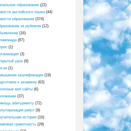
ачальное образование
(22)
овости английского языка
(44)
овости образования
(374)
бразование за рубежом
(12)
бъявление
(16)
лимпиада
(87)
прос
(1)
рганизация
(3)
ткрытый урок
(9)
есни
(1)
овышение квалификации
(19)
одготовка к экзамену
(63)
олезные веб сайты
(6)
оложение
(37)
омощь абитуриенту
(72)
опуляризация работ
(9)
оучительная история
(10)
равовая грамотность
(29)