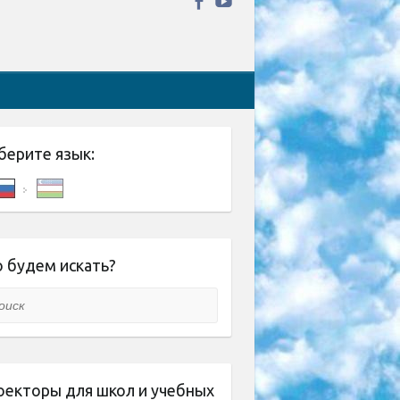
берите язык:
 будем искать?
ск
оекторы для школ и учебных