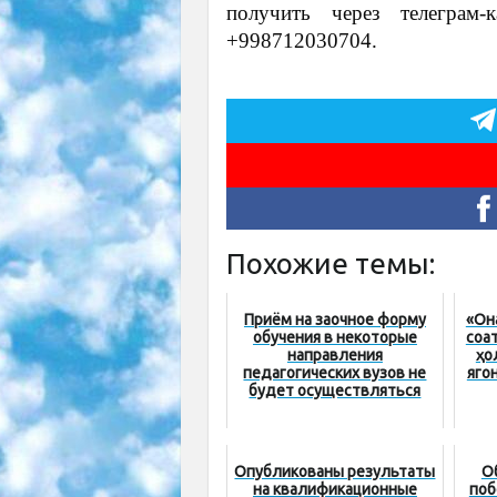
получить через телеграм
+998712030704.
Похожие темы:
Приём на заочное форму
«Она
обучения в некоторые
соат
направления
ҳо
педагогических вузов не
яго
будет осуществляться
Опубликованы результаты
О
на квалификационные
поб