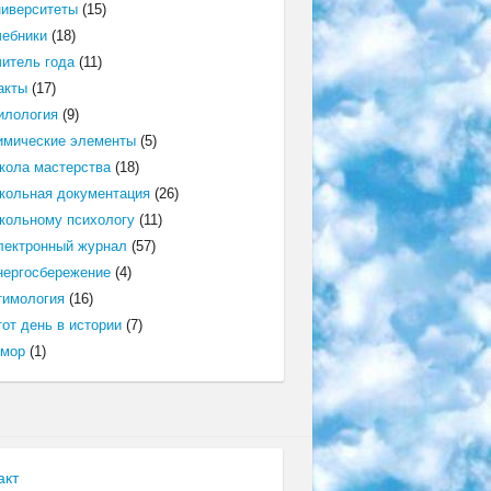
ниверситеты
(15)
чебники
(18)
читель года
(11)
акты
(17)
илология
(9)
имические элементы
(5)
кола мастерства
(18)
кольная документация
(26)
кольному психологу
(11)
лектронный журнал
(57)
нергосбережение
(4)
тимология
(16)
от день в истории
(7)
мор
(1)
акт