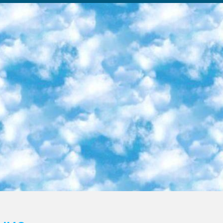
ка образовательный центр (Худайкулов Ш.) итоговый государственный аттестационный экзамен ориентирован на творческое и логическое мышление при подготовке базы материалов учитывать введение заданий. 5. Следует отметить, что: сертификат государственного образца о знании общеобразовательного предмета и как минимум национальный уровень B1 по предметам на иностранных языках, указанным в Приложении 2. или международно признанный сертификат эквивалентного уровня студенты, изучающие определенный предмет, освобождаются от экзамена; по соответствующим предметам запланирована итоговая государственная аттестация за день до дня, путем жеребьевки Рабочей группой (в письменной форме по предметам, проводимым в форме) из числа сформированных вариантов выбрано 2 варианта; 2 выбранных варианта экзамена анонсированы на официальном сайте министерства и все выпускники по всей стране на основе этих вариантов проводит итоговую государственную аттестацию. 6. Государственное образование учащихся средних общеобразовательных учреждений. знания в соответствии с квалификационными требованиями, которые необходимо приобрести на основании стандартов итоговый (выпускной) контроль для 9 и 11 классов в целях тестирования Экзамены (далее – экзамены) состоят из предметов, перечисленных в приложении 1. будет сделано. 7. Экзамены пройдут с 26 мая по 15 июня 2024 г. (кроме науки физического воспитания). 8. Физическая для учащихся 9 классов общесредних образовательных учреждений. Экзамены по предмету «Образование, квалификация медицина» 1-6 мая 2024 года. сотрудники перевести под присмотр (с отклонениями в физическом или умственном развитии) специализированная школа для детей, школы-интернаты и со сколиозом школы-интернаты санаторного типа для больных детей исключены). 9. Он был слепым, слабовидящим и имел нарушения опорно-двигательного аппарата. экзамены в специализированных школах и интернатах для детей должны проводиться исходя из требований, предъявляемых к общеобразовательным учреждениям (физкультура кроме науки). 10. Специализированная школа для глухих и слабослышащих детей. и экзамены в интернатах и быть реализован в виде письменного теста по математике. 11. Специальность для умственно отсталых детей. Для 9 класса Родной язык и литературное письмо Государственный язык (язык обучения – узбекский). для неклассов) написано Математическое письмо Письменная/устная история Узбекистана Физическое воспитание практично Итоговый контроль Для 11 класса Написание родного языка и литературы (эссе) Математическое письмо Узбекский язык (обучение на узбекском языке) не посещающее общее среднее образование для учреждений)/Образовательное учреждение выбор письменный и устный Иностранный язык письменный/устный Письменная/устная история Узбекистана *По выбору студента:  Химия  Физика  Основы государственного права  География 10 бесплатных образовательных ресурсов - Мы составили подборку онлайн-проектов с интерактивными упражнениями, видеолекциями и статьями. Они помогут вам обрести новые и освежить старые знания бесплатно. 1. «ИНТУИТ» Старейшая образовательная площадка Рунета. Здесь вы найдёте сотни текстовых и видеокурсов на десятки различных тем — от программирования до психологии. Многие курсы подготовлены российскими университетами и крупными международными компаниями вроде Intel и Microsoft. Самостоятельное обучение бесплатное, но желающие могут оплатить услуги персональных наставников. 2. «Смартия» знакомит с актуальными профессиями и подсказывает, как им обучаться. Выбрав заинтересовавшую вас специальность — SMM-специалист, фотограф, веб-дизайнер или другую, — увидите список необходимых для неё умений. Чтобы вы могли освоить их самостоятельно, для каждого умения площадка отображает подборку ссылок на учебные материалы. Хотя «Смартия» ориентируется на русскоязычную аудиторию, часть контента всё же доступна только на английском. 3. «Лекторий Физтеха» Проект Московского физико-технического института (Физтеха). С его помощью вы можете смотреть онлайн серии лекций, записанные на видео в этом вузе. В числе доступных предметов — физика, биология, химия, информационные технологии и другие. К некоторым лекциям администрация ресурса прилагает готовые конспекты, которые можно скачивать в PDF-формате. 4. ITMOcourses Онлайн-площадка Санкт-Петербургского национального исследовательского университета информационных технологий, механики и оптики (ИТМО). Ресурс предоставляет свободный доступ к курсам, разработанным в этом вузе. Каталог материалов разбит на четыре категории: «Оптические системы и технологии», «Приборостроение и робототехника», «Информационные технологии» и «Биотехнологии». Курсы состоят из видеолекций, интерактивных демонстраций и заданий. 5. «КиберЛенинка» Электронная научная библиот