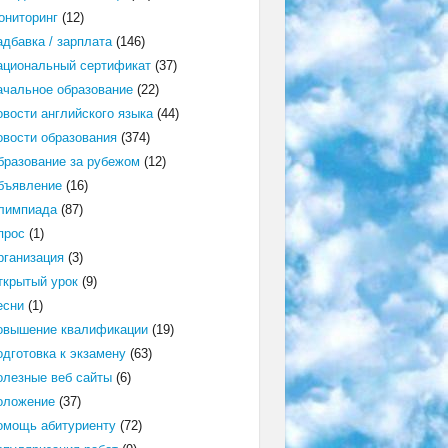
ониторинг
(12)
адбавка / зарплата
(146)
ациональный сертификат
(37)
ачальное образование
(22)
овости английского языка
(44)
овости образования
(374)
бразование за рубежом
(12)
бъявление
(16)
лимпиада
(87)
прос
(1)
рганизация
(3)
ткрытый урок
(9)
есни
(1)
овышение квалификации
(19)
одготовка к экзамену
(63)
олезные веб сайты
(6)
оложение
(37)
омощь абитуриенту
(72)