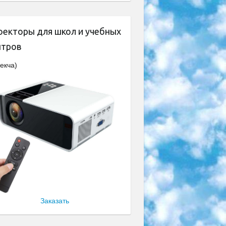
оекторы для школ и учебных
нтров
екча)
Заказать