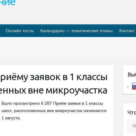
ание
Онлайн тесты
Календарно — тематические планы
Контакт
риёму заявок в 1 классы
Вы
енных вне микроучастка
Было просмотрено 6 287 Приём заявок в 1 классы
школ, расположенных вне микроучастка начинается
Что
1 августа.
Пои