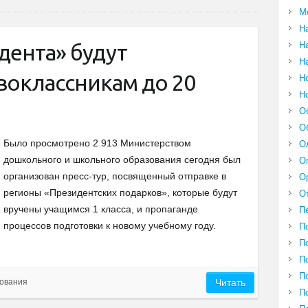
М
Н
Н
дента» будут
Н
воклассникам до 20
Н
Н
О
О
Было просмотрено 2 913 Министерством
О
дошкольного и школьного образования сегодня был
О
организован пресс-тур, посвященный отправке в
О
регионы «Президентских подарков», которые будут
О
вручены учащимся 1 класса, и пропаганде
П
процессов подготовки к новому учебному году.
П
П
П
П
ования
Читать
П