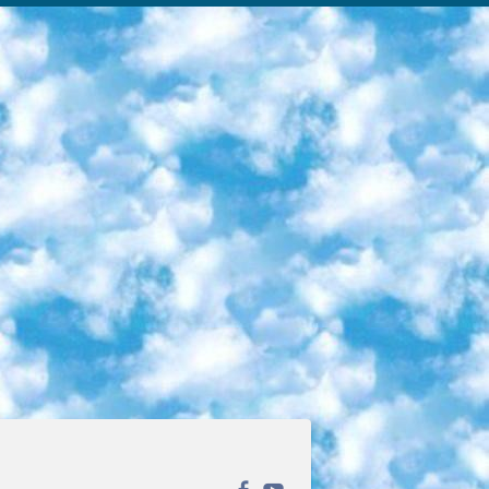
ека открытого доступа. Каталог площадки регулярно обрастает текстами статей из различных научных изданий. Сгруппированные по журналам и рубрикам публикации можно читать онлайн или скачивать целиком в PDF-формате. Проект нацелен на популяризацию науки за счёт открытого доступа к качественной информации. 6. «ПостНаука» На этом ресурсе публикуют подборки видеолекций, составленные экспертами из разных отраслей и объединённые общими темами. Среди них, к примеру, есть серии «Биоинформатика и геномика», «Культура средневековой Скандинавии» и Cinema Studies о теории кино. Каждая подборка лекций — логически связанная история, рассказанная экспертом от первого лица. Кроме того, на сайте появляются научно-образовательные статьи и тесты на разные темы. 7. «Newочём» Команда проекта «Newочём» отбирает самые интересные тексты из англоязычных СМИ и переводит те из них, за которые голосуют участники сообщества «ВКонтакте». По большей части это научно-популярные статьи. Редакторы придумывают лишь заголовки, в остальном содержание переводов соответствует оригиналам. Полные тексты можно читать прямо в социальной сети. 8. InternetUrok Онлайн-база материалов по основным дисциплинам школьной программы. Информация на сайте структурирована по классам, предметам и темам (урокам). Каждый урок состоит из видеолекций и конспектов. Есть также интерактивные тренажёры и тесты для закрепления пройденного материала. Даже если вы давно окончили школу, возможность повторить программу старших классов всегда может пригодиться. 9. Edutainme Ещё один ресурс об образовании. В отличие от Newtonew, как мне кажется, Edutainme больше ориентируется на представителей индустрии: педагогов, предпринимателей, разработчиков образовательных проектов. Но и любой, кто просто стремится к саморазвитию, найдёт на сайте много полезного и интересного для себя. Например, информацию о новых курсах и образовательных сервисах. 10. Newtonew Онлайн-медиа об образовании и обучении в широком смысле. Авторы Newtonew пишут об инструментах, заведениях, тактиках и стратегиях, которые помогают учить других и получать новые знания самостоятельно. На этой площадке вы найдёте новости, обзоры, аналитические мат