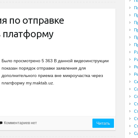
П
П
П
я по отправке
П
П
з платформу
П
П
Р
Р
Было просмотрено 5 363 В данной видеоинструкции
Р
показан порядок отправки заявления для
Р
дополнительного приема вне микроучастка через
С
платформу my.maktab.uz.
С
С
С
С
С
Комментариев нет
Читать
С
С