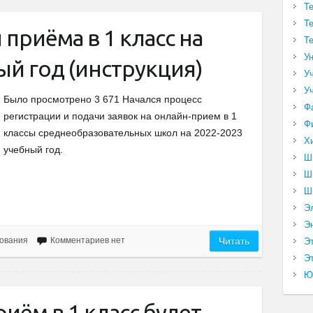
Т
Т
приёма в 1 класс на
Т
У
ый год (инструкция)
У
У
Было просмотрено 3 671 Начался процесс
Ф
регистрации и подачи заявок на онлайн-прием в 1
Ф
классы среднеобразовательных школ на 2022-2023
Х
учебный год.
Ш
Ш
Ш
Э
Э
ования
Комментариев нет
Читать
Э
Эт
Ю
иём в 1 класс будет