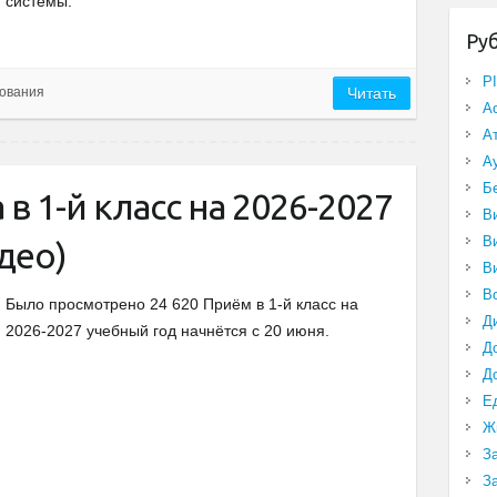
системы.
Ру
P
ования
Читать
А
А
А
Б
в 1-й класс на 2026-2027
В
В
део)
В
В
Было просмотрено 24 620 Приём в 1-й класс на
Д
2026-2027 учебный год начнётся с 20 июня.
Д
Д
Е
Ж
З
З