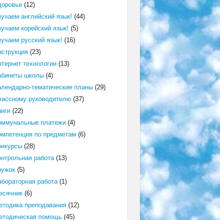
доровье
(12)
зучаем английский язык!
(44)
зучаем корейский язык!
(5)
зучаем русский язык!
(16)
нструкция
(23)
нтернет технологии
(13)
абинеты школы
(4)
алендарно-тематические планы
(29)
лассному руководителю
(37)
ниги
(22)
оммунальные платежи
(4)
омпетенция по предметам
(6)
онкурсы
(28)
онтрольная работа
(13)
ружок
(5)
абораторная работа
(1)
есячник
(6)
етодика преподавания
(12)
етодическая помощь
(45)