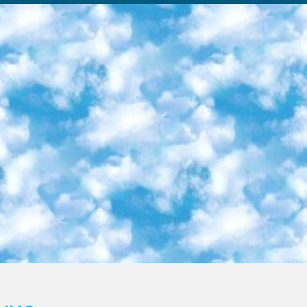
ка образовательный центр (Худайкулов Ш.) итоговый государственный аттестационный экзамен ориентирован на творческое и логическое мышление при подготовке базы материалов учитывать введение заданий. 5. Следует отметить, что: сертификат государственного образца о знании общеобразовательного предмета и как минимум национальный уровень B1 по предметам на иностранных языках, указанным в Приложении 2. или международно признанный сертификат эквивалентного уровня студенты, изучающие определенный предмет, освобождаются от экзамена; по соответствующим предметам запланирована итоговая государственная аттестация за день до дня, путем жеребьевки Рабочей группой (в письменной форме по предметам, проводимым в форме) из числа сформированных вариантов выбрано 2 варианта; 2 выбранных варианта экзамена анонсированы на официальном сайте министерства и все выпускники по всей стране на основе этих вариантов проводит итоговую государственную аттестацию. 6. Государственное образование учащихся средних общеобразовательных учреждений. знания в соответствии с квалификационными требованиями, которые необходимо приобрести на основании стандартов итоговый (выпускной) контроль для 9 и 11 классов в целях тестирования Экзамены (далее – экзамены) состоят из предметов, перечисленных в приложении 1. будет сделано. 7. Экзамены пройдут с 26 мая по 15 июня 2024 г. (кроме науки физического воспитания). 8. Физическая для учащихся 9 классов общесредних образовательных учреждений. Экзамены по предмету «Образование, квалификация медицина» 1-6 мая 2024 года. сотрудники перевести под присмотр (с отклонениями в физическом или умственном развитии) специализированная школа для детей, школы-интернаты и со сколиозом школы-интернаты санаторного типа для больных детей исключены). 9. Он был слепым, слабовидящим и имел нарушения опорно-двигательного аппарата. экзамены в специализированных школах и интернатах для детей должны проводиться исходя из требований, предъявляемых к общеобразовательным учреждениям (физкультура кроме науки). 10. Специализированная школа для глухих и слабослышащих детей. и экзамены в интернатах и быть реализован в виде письменного теста по математике. 11. Специальность для умственно отсталых детей. Для 9 класса Родной язык и литературное письмо Государственный язык (язык обучения – узбекский). для неклассов) написано Математическое письмо Письменная/устная история Узбекистана Физическое воспитание практично Итоговый контроль Для 11 класса Написание родного языка и литературы (эссе) Математическое письмо Узбекский язык (обучение на узбекском языке) не посещающее общее среднее образование для учреждений)/Образовательное учреждение выбор письменный и устный Иностранный язык письменный/устный Письменная/устная история Узбекистана *По выбору студента:  Химия  Физика  Основы государственного права  География 10 бесплатных образовательных ресурсов - Мы составили подборку онлайн-проектов с интерактивными упражнениями, видеолекциями и статьями. Они помогут вам обрести новые и освежить старые знания бесплатно. 1. «ИНТУИТ» Старейшая образовательная площадка Рунета. Здесь вы найдёте сотни текстовых и видеокурсов на десятки различных тем — от программирования до психологии. Многие курсы подготовлены российскими университетами и крупными международными компаниями вроде Intel и Microsoft. Самостоятельное обучение бесплатное, но желающие могут оплатить услуги персональных наставников. 2. «Смартия» знакомит с актуальными профессиями и подсказывает, как им обучаться. Выбрав заинтересовавшую вас специальность — SMM-специалист, фотограф, веб-дизайнер или другую, — увидите список необходимых для неё умений. Чтобы вы могли освоить их самостоятельно, для каждого умения площадка отображает подборку ссылок на учебные материалы. Хотя «Смартия» ориентируется на русскоязычную аудиторию, часть контента всё же доступна только на английском. 3. «Лекторий Физтеха» Проект Московского физико-технического института (Физтеха). С его помощью вы можете смотреть онлайн серии лекций, записанные на видео в этом вузе. В числе доступных предметов — физика, биология, химия, информационные технологии и другие. К некоторым лекциям администрация ресурса прилагает готовые конспекты, которые можно скачивать в PDF-формате. 4. ITMOcourses Онлайн-площадка Санкт-Петербургского национального исследовательского университета информационных технологий, механики и оптики (ИТМО). Ресурс предоставляет свободный доступ к курсам, разработанным в этом вузе. Каталог материалов разбит на четыре категории: «Оптические системы и технологии», «Приборостроение и робототехника», «Информационные технологии» и «Биотехнологии». Курсы состоят из видеолекций, интерактивных демонстраций и заданий. 5. «КиберЛенинка» Электронная научная библиот