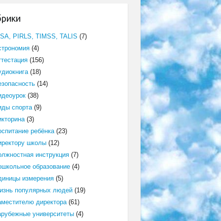
брики
ISA, PIRLS, TIMSS, TALIS
(7)
строномия
(4)
ттестация
(156)
удиокнига
(18)
езопасность
(14)
идеоурок
(38)
иды спорта
(9)
икторина
(3)
оспитание ребёнка
(23)
иректору школы
(12)
олжностная инструкция
(7)
ошкольное образование
(4)
диницы измерения
(5)
изнь популярных людей
(19)
аместителю директора
(61)
арубежные университеты
(4)