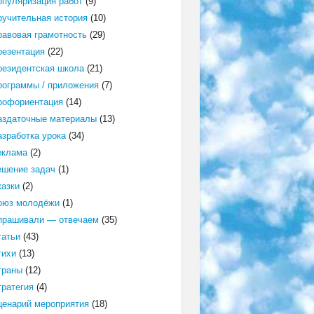
опуляризация работ
(9)
оучительная история
(10)
равовая грамотность
(29)
резентация
(22)
резидентская школа
(21)
рограммы / приложения
(7)
рофориентация
(14)
аздаточные материалы
(13)
азработка урока
(34)
еклама
(2)
ешение задач
(1)
казки
(2)
оюз молодёжи
(1)
прашивали — отвечаем
(35)
татьи
(43)
тихи
(13)
траны
(12)
тратегия
(4)
ценарий мероприятия
(18)