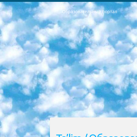
Образовательный портал
РЕСПУБЛИКА УЗБЕКИСТАН МИНИСТРЕРСТВО ДОШКОЛЬНОГО И ШКОЛЬНОГО ОБРАЗОВАНИЯ КОМАНДА в общеобразовательных учреждениях в 2023-2024 учебном году организация и проведение итоговой государственной аттестации обучающихся о Министра дошкольного и школьного образования Республики Узбекистан от 4 марта 2008 года (постановлением Минюста от 20 марта 2008 года № 1778 государственной регистрации) «Итоговое состояние учащихся общего среднего образования на основании положения об утверждении положения об аттестации общего среднего образования выпускной экзамен студентов в образовательных учреждениях в 2023-2024 учебном году В целях организации и прохождения аттестации приказываю: 1. Следующее: перечень предметов, по которым будет проводиться итоговая государственная аттестация и экзамен формы перевода согласно приложению 1; сертификаты международного образца, оценивающие уровень владения иностранными языками перечень согласно приложению 2; 2. Педагогический при специализированных образовательных учреждениях. научно-практический центр квалификации и международной оценки (Д.Давидова) 2024 г. До 25 марта: задания по предметам, по которым будет проводиться итоговая аттестация разработка и утверждение технических условий; итоговая аттестация на основании разработанного предметного задания разработка вопросов по предметам (устно и письменно), экзамен передача; общеобразовательные средние школы и специальные учебные заведения учащиеся выпускных классов школ и интернатов в агентской системе подготовка базы данных экзаменационных материалов и критериев оценки; перевод базы экзаменационных материалов на все языки обучения подать в Республиканский образовательный центр для изготовления; варианты экзаменов на основе разработанных контрольных материалов пусть будут поставлены задачи формирования. 3. Республиканский образовательный центр (Ш.Худайкулов) до 5 апреля 2024 года. до: база данных предоставленных экзаменационных материалов на все языки обучения перевод и экспертиза; для слепых, слабовидящих, глухих, слабослышащих и умственно отсталых детей учащиеся выпускных классов специализированных школ и школ-интернатов база данных экзаменационных материалов на всех преподаваемых языках подготовка критериев оценки; специализированные школы для умственно отсталых детей и технологии для учащихся выпускных классов школ-интернатов разработка соответствующих рекомендаций и критериев проведения ЕГЭ по естествознанию давать задания. 4. Педагогический при специализированных образовательных учреждениях. Научно-практический центр навыков и международной оценки (Д.Давидова), Республи