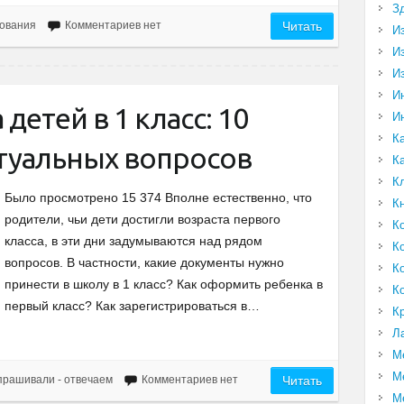
З
ования
Комментариев нет
Читать
И
И
И
И
детей в 1 класс: 10
И
К
ктуальных вопросов
К
К
Было просмотрено 15 374 Вполне естественно, что
К
родители, чьи дети достигли возраста первого
К
класса, в эти дни задумываются над рядом
К
вопросов. В частности, какие документы нужно
К
принести в школу в 1 класс? Как оформить ребенка в
К
первый класс? Как зарегистрироваться в…
К
Л
М
М
рашивали - отвечаем
Комментариев нет
Читать
М