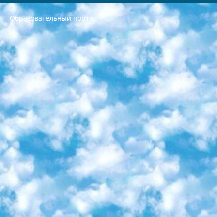
Образовательный портал
РЕСПУБЛИКА УЗБЕКИСТАН МИНИСТРЕРСТВО ДОШКОЛЬНОГО И ШКОЛЬНОГО ОБРАЗОВАНИЯ КОМАНДА в общеобразовательных учреждениях в 2023-2024 учебном году организация и проведение итоговой государственной аттестации обучающихся о Министра дошкольного и школьного образования Республики Узбекистан от 4 марта 2008 года (постановлением Минюста от 20 марта 2008 года № 1778 государственной регистрации) «Итоговое состояние учащихся общего среднего образования на основании положения об утверждении положения об аттестации общего среднего образования выпускной экзамен студентов в образовательных учреждениях в 2023-2024 учебном году В целях организации и прохождения аттестации приказываю: 1. Следующее: перечень предметов, по которым будет проводиться итоговая государственная аттестация и экзамен формы перевода согласно приложению 1; сертификаты международного образца, оценивающие уровень владения иностранными языками перечень согласно приложению 2; 2. Педагогический при специализированных образовательных учреждениях. научно-практический центр квалификации и международной оценки (Д.Давидова) 2024 г. До 25 марта: задания по предметам, по которым будет проводиться итоговая аттестация разработка и утверждение технических условий; итоговая аттестация на основании разработанного предметного задания разработка вопросов по предметам (устно и письменно), экзамен передача; общеобразовательные средние школы и специальные учебные заведения учащиеся выпускных классов школ и интернатов в агентской системе подготовка базы данных экзаменационных материалов и критериев оценки; перевод базы экзаменационных материалов на все языки обучения подать в Республиканский образовательный центр для изготовления; варианты экзаменов на основе разработанных контрольных материалов пусть будут поставлены задачи формирования. 3. Республиканский образовательный центр (Ш.Худайкулов) до 5 апреля 2024 года. до: база данных предоставленных экзаменационных материалов на все языки обучения перевод и экспертиза; для слепых, слабовидящих, глухих, слабослышащих и умственно отсталых детей учащиеся выпускных классов специализированных школ и школ-интернатов база данных экзаменационных материалов на всех преподаваемых языках подготовка критериев оценки; специализированные школы для умственно отсталых детей и технологии для учащихся выпускных классов школ-интернатов разработка соответствующих рекомендаций и критериев проведения ЕГЭ по естествознанию давать задания. 4. Педагогический при специализированных образовательных учреждениях. Научно-практический центр навыков и международной оценки (Д.Давидова), Республика образовательный центр (Худайкулов Ш.) итоговый государственный аттестационный экзамен ориентирован на творческое и логическое мышление при подготовке базы материалов учитывать введение заданий. 5. Следует отметить, что: сертификат государственного образца о знании общеобразовательного предмета и как минимум национальный уровень B1 по предметам на иностранных языках, указанным в Приложении 2. или международно признанный сертификат эквивалентного уровня студенты, изучающие определенный предмет, освобождаются от экзамена; по соответствующим предметам запланирована итоговая государственная аттестация за день до дня, путем жеребьевки Рабочей группой (в письменной форме по предметам, проводимым в форме) из числа сформированных вариантов выбрано 2 варианта; 2 выбранных варианта экзамена анонсированы на официальном сайте министерства и все выпускники по всей стране на основе этих вариантов проводит итоговую государственную аттестацию. 6. Государственное образование учащихся средних общеобразовательных учреждений. знания в соответствии с квалификационными требованиями, которые необходимо приобрести на основании стандартов итоговый (выпускной) контроль для 9 и 11 классов в целях тестирования Экзамены (далее – экзамены) состоят из предметов, перечисленных в приложении 1. будет сделано. 7. Экзамены пройдут с 26 мая по 15 июня 2024 г. (кроме науки физического воспитания). 8. Физическая для учащихся 9 классов общесредних образовательных учреждений. Экзамены по предмету «Образование, квалификация медицина» 1-6 мая 2024 года. сотрудники перевести под присмотр (с отклонениями в физическом или умственном развитии) специализированная школа для детей, школы-интернаты и со сколиозом школы-интернаты санаторного типа для больных детей исключены). 9. Он был слепым, слабовидящим и имел нарушения опорно-двигательного аппарата. экзамены в специализированных школах и интернатах для детей должны проводиться исходя из требований, предъявляемых к общеобразовательным учреждениям (физкультура кроме науки). 10. Специализированная школа для глухих и слабослышащих детей. и экзамены в интернатах и быть реализован в виде письменного теста по математике. 11. Специальность для умственно отсталых детей. Для 9 класса Родной язык и литературное письмо Государственный язык (язык обучения – узбекский). для неклассов) написано Математическое письмо Письменная/устная история Узбекистана Физическое воспитание практично Итоговый контроль Для 11 класса Написание родного языка и литературы (эссе) Математическое письмо Узбекский язык (обучение на узбекском языке) не посещающее общее среднее образование для учреждений)/Образовательное учреждение выбор письменный и устный Иностранный язык письменный/устный Письменная/устная история Узбекистана *По выбору студента:  Химия  Физика  Основы государственного права  География 10 бесплатных образовательных ресурсов - Мы составили подборку онлайн-проектов с интерактивными упражнениями, видеолекциями и статьями. Они помогут вам обрести новые и освежить старые знания бесплатно. 1. «ИНТУИТ» Старейшая образовательная площадка Рунета. Здесь вы найдёте сотни текстовых и видеокурсов на десятки различных тем — от программирования до психологии. Многие курсы подготовлены российскими университетами и крупными международными компаниями вроде Intel и Microsoft. Самостоятельное обучение бесплатное, но желающие могут оплатить услуги персональных наставников. 2. «Смартия» знакомит с актуальными профессиями и подсказывает, как им обучаться. Выбрав заинтересовавшую вас специальность — SMM-специалист, фотограф, веб-дизайнер или другую, — увидите список необходимых для неё умений. Чтобы вы могли освоить их самостоятельно, для каждого умения площадка отображает подборку ссылок на учебные материалы. Хотя «Смартия» ориентируется на русскоязычную аудиторию, часть контента всё же доступна только на английском. 3. «Лекторий Физтеха» Проект Московского физико-технического института (Физтеха). С его помощью вы можете смотреть онлайн серии лекций, записанные на видео в этом вузе. В числе доступных предметов — физика, биология, химия, информационные технологии и другие. К некоторым лекциям администрация ресурса прилагает готовые конспекты, которые можно скачивать в PDF-формате. 4. ITMOcourses Онлайн-площадка Санкт-Петербургского национального исследовательского университета информационных технологий, механики и оптики (ИТМО). Ресурс предоставляет свободный доступ к курсам, разработанным в этом вузе. Каталог материалов разбит на четыре категории: «Оптические системы и технологии», «Приборостроение и робототехника», «Информационные технологии» и «Биотехнологии». Курсы состоят из видеолекций, интерактивных демонстраций и заданий. 5. «КиберЛенинка» Электронная научная библиотека открытого доступа. Каталог площадки регулярно обрастает текстами статей из различных научных изданий. Сгруппированные по журналам и рубрикам публикации можно читать онлайн или скачивать целиком в PDF-формате. Проект нацелен на популяризацию науки за счёт открытого доступа к качественной информации. 6. «ПостНаука» На этом ресурсе публикуют подборки видеолекций, составленные экспертами из разных отраслей и объединённые общими темами. Среди них, к примеру, есть серии «Биоинформатика и геномика», «Культура средневековой Скандинавии» и Cinema Studies о теории кино. Каждая подборка лекций — логически связанная история, рассказанная экспертом от первого лица. Кроме того, на сайте появляются научно-образовательные статьи и тесты на разные темы. 7. «Newочём» Команда проекта «Newочём» отбирает самые интересные тексты из англоязычных СМИ и переводит те из них, за которые голосуют участники сообщества «ВКонтакте». По большей части это научно-популярные статьи. Редакторы придумывают лишь заголовки, в остальном содержание переводов соответствует оригиналам. Полные тексты можно читать прямо в социальной сети. 8. InternetUrok Онлайн-база материалов по основным дисциплинам школьной программы. Информация на сайте структурирована по классам, предметам и темам (урокам). Каждый урок состоит из видеолекций и конспектов. Есть также интерактивные тренажёры и тесты для закрепления пройденного материала. Даже если вы давно окончили школу, возможность повторить программу старших классов всегда может пригодиться. 9. Edutainme Ещё один ресурс об образовании. В отличие от Newtonew, как мне кажется, Edutainme больше ориентируется на представителей индустрии: педагогов, предпринимателей, разработчиков образовательных проектов. Но и любой, кто просто стремится к саморазвитию, найдёт на сайте много полезного и интересного для себя. Например, информацию о новых курсах и образовательных сервисах. 10. Newtonew Онлайн-медиа об образовании и обучении в широком смысле. Авторы Newtonew пишут об инструментах, заведениях, тактиках и стратегиях, которые помогают учить других и получать новые знания самостоятельно. На этой площадке вы найдёте новости, обзоры, аналитические мат