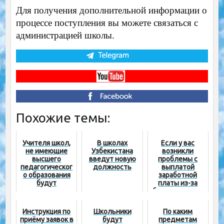
Для получения дополнительной информации о
процессе поступления вы можете связаться с
администрацией школы.
Похожие темы:
Учителя школ,
В школах
Если у вас
не имеющие
Узбекистана
возникли
высшего
введут новую
проблемы с
педагогическог
должность
выплатой
о образования
заработной
будут
платы из-за
приниматься на
безответствен
заочное
ности на
отделение
местах,
Инструкция по
Школьники
По каким
вузов
обратитесь
приёму заявок в
будут
предметам
напрямую в