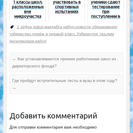
1 классы школ,
участвовать в
ученики сдают
финансовый
расположенных
спортивных
тестирование
департамент
вне
испытаниях
при
МНО
микроучастка
поступлении в
специализиров
анные школы?
1 sinfga qabul
,
мактабга қабул
,
новости образования
узбекистан
,
приём в первый класс
,
Узбекистон таълим
янгиликлари
,
қабул
←
Как устанавливаются премии работникам школ из
директорского фонда?
Где пройдут вступительные тесты в вузы в этом году?
→
Добавить комментарий
Для отправки комментария вам необходимо