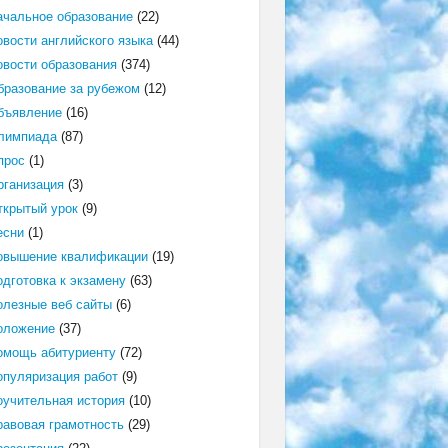
ачальное образование
(22)
овости английского языка
(44)
овости образования
(374)
бразование за рубежом
(12)
бъявление
(16)
лимпиада
(87)
прос
(1)
рганизация
(3)
ткрытый урок
(9)
есни
(1)
овышение квалификации
(19)
одготовка к экзамену
(63)
олезные веб сайты
(6)
оложение
(37)
омощь абитуриенту
(72)
опуляризация работ
(9)
оучительная история
(10)
равовая грамотность
(29)