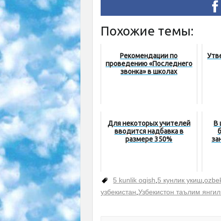
Похожие темы:
Рекомендации по
Утв
проведению «Последнего
звонка» в школах
Для некоторых учителей
В 
вводится надбавка в
размере 350%
за
5 kunlik oqish
,
5 кунлик укиш
,
ozbek
узбекистан
,
Узбекистон таълим янги