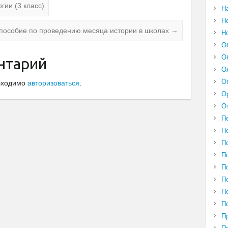
гии (3 класс)
Н
Н
пособие по проведению месяца истории в школах
→
Н
О
О
нтарий
О
О
обходимо
авторизоваться
.
О
О
П
П
П
П
П
П
П
П
П