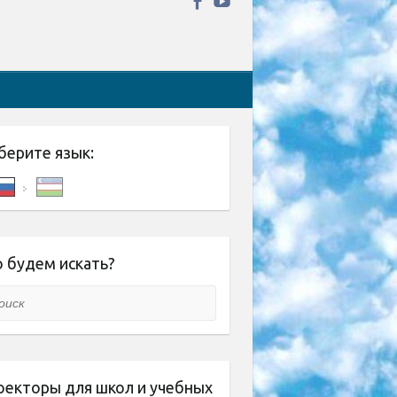
берите язык:
 будем искать?
ск
оекторы для школ и учебных