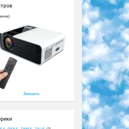
нтров
екча)
Заказать
брики