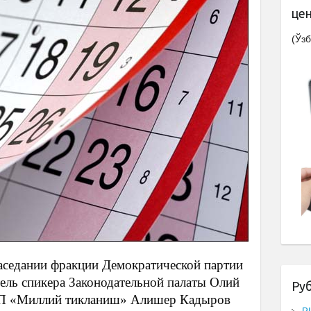
це
(Ўзб
заседании фракции Демократической партии
ель спикера Законодательной палаты Олий
Ру
ДП «Миллий тикланиш» Алишер Кадыров