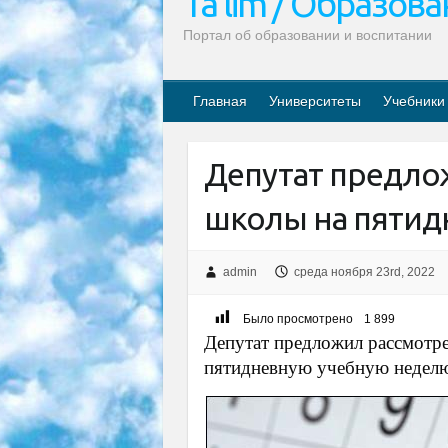
Ta’lim / Образов
Портал об образовании и воспитании
Главная
Университеты
Учебники
Депутат предло
школы на пятид
admin
среда ноября 23rd, 2022
Было просмотрено
1 899
Депутат предложил рассмотре
пятидневную учебную недел