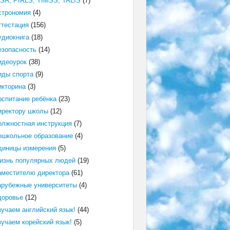
ISA, PIRLS, TIMSS, TALIS
(7)
строномия
(4)
ттестация
(156)
удиокнига
(18)
езопасность
(14)
идеоурок
(38)
иды спорта
(9)
икторина
(3)
оспитание ребёнка
(23)
иректору школы
(12)
олжностная инструкция
(7)
ошкольное образование
(4)
диницы измерения
(5)
изнь популярных людей
(19)
аместителю директора
(61)
арубежные университеты
(4)
доровье
(12)
зучаем английский язык!
(44)
зучаем корейский язык!
(5)