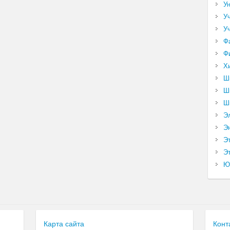
У
У
У
Ф
Ф
Х
Ш
Ш
Ш
Э
Э
Э
Эт
Ю
Карта сайта
Конт