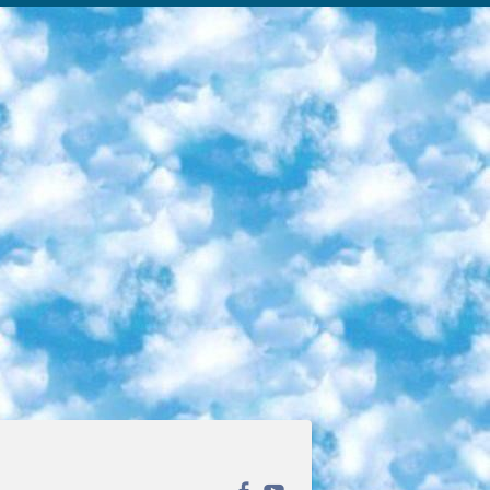
ека открытого доступа. Каталог площадки регулярно обрастает текстами статей из различных научных изданий. Сгруппированные по журналам и рубрикам публикации можно читать онлайн или скачивать целиком в PDF-формате. Проект нацелен на популяризацию науки за счёт открытого доступа к качественной информации. 6. «ПостНаука» На этом ресурсе публикуют подборки видеолекций, составленные экспертами из разных отраслей и объединённые общими темами. Среди них, к примеру, есть серии «Биоинформатика и геномика», «Культура средневековой Скандинавии» и Cinema Studies о теории кино. Каждая подборка лекций — логически связанная история, рассказанная экспертом от первого лица. Кроме того, на сайте появляются научно-образовательные статьи и тесты на разные темы. 7. «Newочём» Команда проекта «Newочём» отбирает самые интересные тексты из англоязычных СМИ и переводит те из них, за которые голосуют участники сообщества «ВКонтакте». По большей части это научно-популярные статьи. Редакторы придумывают лишь заголовки, в остальном содержание переводов соответствует оригиналам. Полные тексты можно читать прямо в социальной сети. 8. InternetUrok Онлайн-база материалов по основным дисциплинам школьной программы. Информация на сайте структурирована по классам, предметам и темам (урокам). Каждый урок состоит из видеолекций и конспектов. Есть также интерактивные тренажёры и тесты для закрепления пройденного материала. Даже если вы давно окончили школу, возможность повторить программу старших классов всегда может пригодиться. 9. Edutainme Ещё один ресурс об образовании. В отличие от Newtonew, как мне кажется, Edutainme больше ориентируется на представителей индустрии: педагогов, предпринимателей, разработчиков образовательных проектов. Но и любой, кто просто стремится к саморазвитию, найдёт на сайте много полезного и интересного для себя. Например, информацию о новых курсах и образовательных сервисах. 10. Newtonew Онлайн-медиа об образовании и обучении в широком смысле. Авторы Newtonew пишут об инструментах, заведениях, тактиках и стратегиях, которые помогают учить других и получать новые знания самостоятельно. На этой площадке вы найдёте новости, обзоры, аналитические мат