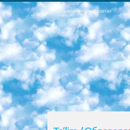
Образовательный портал
РЕСПУБЛИКА УЗБЕКИСТАН МИНИСТРЕРСТВО ДОШКОЛЬНОГО И ШКОЛЬНОГО ОБРАЗОВАНИЯ КОМАНДА в общеобразовательных учреждениях в 2023-2024 учебном году организация и проведение итоговой государственной аттестации обучающихся о Министра дошкольного и школьного образования Республики Узбекистан от 4 марта 2008 года (постановлением Минюста от 20 марта 2008 года № 1778 государственной регистрации) «Итоговое состояние учащихся общего среднего образования на основании положения об утверждении положения об аттестации общего среднего образования выпускной экзамен студентов в образовательных учреждениях в 2023-2024 учебном году В целях организации и прохождения аттестации приказываю: 1. Следующее: перечень предметов, по которым будет проводиться итоговая государственная аттестация и экзамен формы перевода согласно приложению 1; сертификаты международного образца, оценивающие уровень владения иностранными языками перечень согласно приложению 2; 2. Педагогический при специализированных образовательных учреждениях. научно-практический центр квалификации и международной оценки (Д.Давидова) 2024 г. До 25 марта: задания по предметам, по которым будет проводиться итоговая аттестация разработка и утверждение технических условий; итоговая аттестация на основании разработанного предметного задания разработка вопросов по предметам (устно и письменно), экзамен передача; общеобразовательные средние школы и специальные учебные заведения учащиеся выпускных классов школ и интернатов в агентской системе подготовка базы данных экзаменационных материалов и критериев оценки; перевод базы экзаменационных материалов на все языки обучения подать в Республиканский образовательный центр для изготовления; варианты экзаменов на основе разработанных контрольных материалов пусть будут поставлены задачи формирования. 3. Республиканский образовательный центр (Ш.Худайкулов) до 5 апреля 2024 года. до: база данных предоставленных экзаменационных материалов на все языки обучения перевод и экспертиза; для слепых, слабовидящих, глухих, слабослышащих и умственно отсталых детей учащиеся выпускных классов специализированных школ и школ-интернатов база данных экзаменационных материалов на всех преподаваемых языках подготовка критериев оценки; специализированные школы для умственно отсталых детей и технологии для учащихся выпускных классов школ-интернатов разработка соответствующих рекомендаций и критериев проведения ЕГЭ по естествознанию давать задания. 4. Педагогический при специализированных образовательных учреждениях. Научно-практический центр навыков и международной оценки (Д.Давидова), Республи