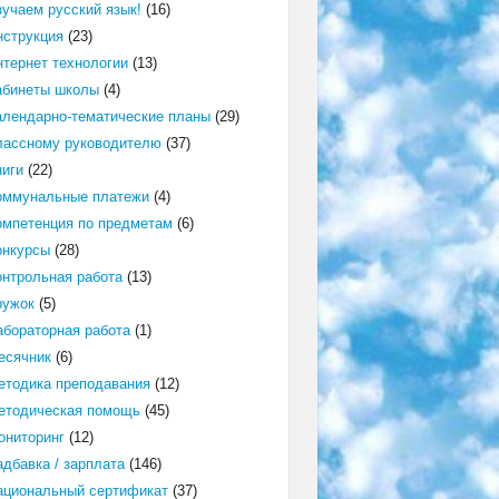
зучаем русский язык!
(16)
нструкция
(23)
нтернет технологии
(13)
абинеты школы
(4)
алендарно-тематические планы
(29)
лассному руководителю
(37)
ниги
(22)
оммунальные платежи
(4)
омпетенция по предметам
(6)
онкурсы
(28)
онтрольная работа
(13)
ружок
(5)
абораторная работа
(1)
есячник
(6)
етодика преподавания
(12)
етодическая помощь
(45)
ониторинг
(12)
адбавка / зарплата
(146)
ациональный сертификат
(37)