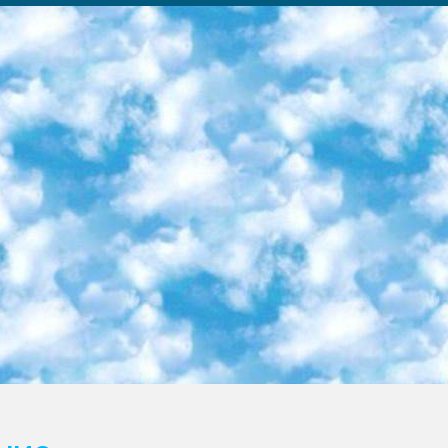
ка образовательный центр (Худайкулов Ш.) итоговый государственный аттестационный экзамен ориентирован на творческое и логическое мышление при подготовке базы материалов учитывать введение заданий. 5. Следует отметить, что: сертификат государственного образца о знании общеобразовательного предмета и как минимум национальный уровень B1 по предметам на иностранных языках, указанным в Приложении 2. или международно признанный сертификат эквивалентного уровня студенты, изучающие определенный предмет, освобождаются от экзамена; по соответствующим предметам запланирована итоговая государственная аттестация за день до дня, путем жеребьевки Рабочей группой (в письменной форме по предметам, проводимым в форме) из числа сформированных вариантов выбрано 2 варианта; 2 выбранных варианта экзамена анонсированы на официальном сайте министерства и все выпускники по всей стране на основе этих вариантов проводит итоговую государственную аттестацию. 6. Государственное образование учащихся средних общеобразовательных учреждений. знания в соответствии с квалификационными требованиями, которые необходимо приобрести на основании стандартов итоговый (выпускной) контроль для 9 и 11 классов в целях тестирования Экзамены (далее – экзамены) состоят из предметов, перечисленных в приложении 1. будет сделано. 7. Экзамены пройдут с 26 мая по 15 июня 2024 г. (кроме науки физического воспитания). 8. Физическая для учащихся 9 классов общесредних образовательных учреждений. Экзамены по предмету «Образование, квалификация медицина» 1-6 мая 2024 года. сотрудники перевести под присмотр (с отклонениями в физическом или умственном развитии) специализированная школа для детей, школы-интернаты и со сколиозом школы-интернаты санаторного типа для больных детей исключены). 9. Он был слепым, слабовидящим и имел нарушения опорно-двигательного аппарата. экзамены в специализированных школах и интернатах для детей должны проводиться исходя из требований, предъявляемых к общеобразовательным учреждениям (физкультура кроме науки). 10. Специализированная школа для глухих и слабослышащих детей. и экзамены в интернатах и быть реализован в виде письменного теста по математике. 11. Специальность для умственно отсталых детей. Для 9 класса Родной язык и литературное письмо Государственный язык (язык обучения – узбекский). для неклассов) написано Математическое письмо Письменная/устная история Узбекистана Физическое воспитание практично Итоговый контроль Для 11 класса Написание родного языка и литературы (эссе) Математическое письмо Узбекский язык (обучение на узбекском языке) не посещающее общее среднее образование для учреждений)/Образовательное учреждение выбор письменный и устный Иностранный язык письменный/устный Письменная/устная история Узбекистана *По выбору студента:  Химия  Физика  Основы государственного права  География 10 бесплатных образовательных ресурсов - Мы составили подборку онлайн-проектов с интерактивными упражнениями, видеолекциями и статьями. Они помогут вам обрести новые и освежить старые знания бесплатно. 1. «ИНТУИТ» Старейшая образовательная площадка Рунета. Здесь вы найдёте сотни текстовых и видеокурсов на десятки различных тем — от программирования до психологии. Многие курсы подготовлены российскими университетами и крупными международными компаниями вроде Intel и Microsoft. Самостоятельное обучение бесплатное, но желающие могут оплатить услуги персональных наставников. 2. «Смартия» знакомит с актуальными профессиями и подсказывает, как им обучаться. Выбрав заинтересовавшую вас специальность — SMM-специалист, фотограф, веб-дизайнер или другую, — увидите список необходимых для неё умений. Чтобы вы могли освоить их самостоятельно, для каждого умения площадка отображает подборку ссылок на учебные материалы. Хотя «Смартия» ориентируется на русскоязычную аудиторию, часть контента всё же доступна только на английском. 3. «Лекторий Физтеха» Проект Московского физико-технического института (Физтеха). С его помощью вы можете смотреть онлайн серии лекций, записанные на видео в этом вузе. В числе доступных предметов — физика, биология, химия, информационные технологии и другие. К некоторым лекциям администрация ресурса прилагает готовые конспекты, которые можно скачивать в PDF-формате. 4. ITMOcourses Онлайн-площадка Санкт-Петербургского национального исследовательского университета информационных технологий, механики и оптики (ИТМО). Ресурс предоставляет свободный доступ к курсам, разработанным в этом вузе. Каталог материалов разбит на четыре категории: «Оптические системы и технологии», «Приборостроение и робототехника», «Информационные технологии» и «Биотехнологии». Курсы состоят из видеолекций, интерактивных демонстраций и заданий. 5. «КиберЛенинка» Электронная научная библиот