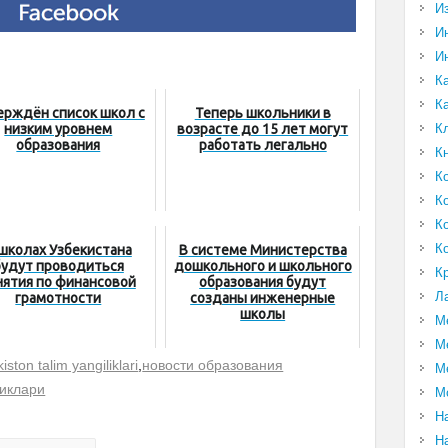
И
И
И
К
К
ерждён список школ с
Теперь школьники в
К
низким уровнем
возрасте до 15 лет могут
образования
работать легально
К
К
К
К
К
школах Узбекистана
В системе Министерства
будут проводиться
дошкольного и школьного
К
нятия по финансовой
образования будут
Л
грамотности
созданы инженерные
школы
М
М
iston talim yangiliklari
,
новости образования
М
ликлари
М
Н
Н