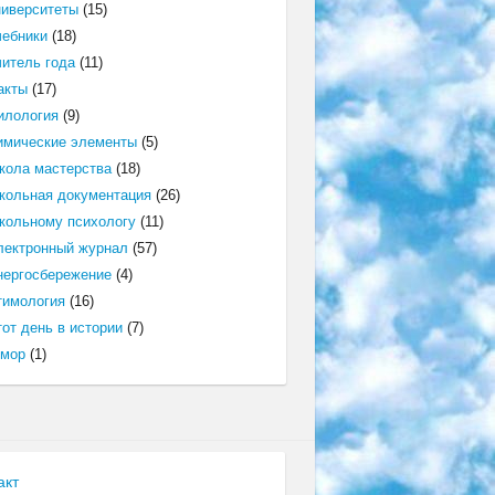
ниверситеты
(15)
чебники
(18)
читель года
(11)
акты
(17)
илология
(9)
имические элементы
(5)
кола мастерства
(18)
кольная документация
(26)
кольному психологу
(11)
лектронный журнал
(57)
нергосбережение
(4)
тимология
(16)
от день в истории
(7)
мор
(1)
акт