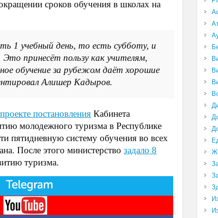
P
окращении сроков обучения в школах на
А
А
А
ь 1 учебный день, то есть субботу, и
Б
 Это принесёт пользу как учителям,
В
ное обучение за рубежом даёт хорошие
В
ентировал Алишер Кадыров.
В
В
Д
 проекте постановления
Кабинета
Д
итию молодежного туризма в Республике
Д
сти пятидневную систему обучения во всех
Е
ана. После этого министерство
задало 8
Ж
витию туризма.
З
З
З
И
И