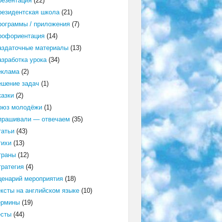
резентация
(22)
резидентская школа
(21)
рограммы / приложения
(7)
рофориентация
(14)
аздаточные материалы
(13)
азработка урока
(34)
еклама
(2)
ешение задач
(1)
казки
(2)
оюз молодёжи
(1)
прашивали — отвечаем
(35)
татьи
(43)
тихи
(13)
траны
(12)
тратегия
(4)
ценарий мероприятия
(18)
ексты на английском языке
(10)
ермины
(19)
есты
(44)