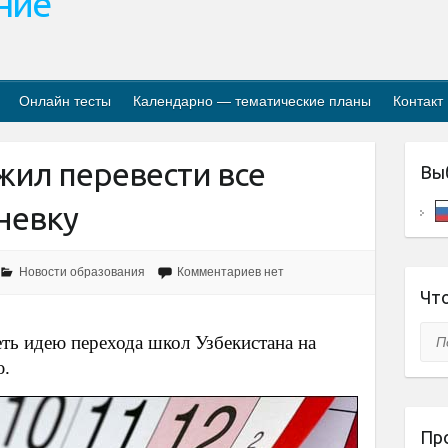
ание
Онлайн тесты
Календарно — тематические планы
Контакт
жил перевести все
Вы
невку
Новости образования
Комментариев нет
Что
Пои
ть идею перехода школ Узбекистана на
ю.
Пр