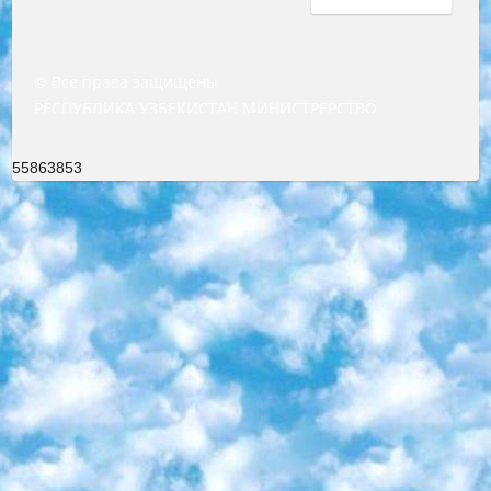
© Все права защищены
РЕСПУБЛИКА УЗБЕКИСТАН МИНИСТРЕРСТВО ДОШКОЛЬНОГО И ШКОЛЬНОГО ОБРАЗОВАНИЯ КОМАНДА в общеобразовательных учреждениях в 2023-2024 учебном году организация и проведение итоговой государственной аттестации обучающихся о Министра дошкольного и школьного образования Республики Узбекистан от 4 марта 2008 года (постановлением Минюста от 20 марта 2008 года № 1778 государственной регистрации) «Итоговое состояние учащихся общего среднего образования на основании положения об утверждении положения об аттестации общего среднего образования выпускной экзамен студентов в образовательных учреждениях в 2023-2024 учебном году В целях организации и прохождения аттестации приказываю: 1. Следующее: перечень предметов, по которым будет проводиться итоговая государственная аттестация и экзамен формы перевода согласно приложению 1; сертификаты международного образца, оценивающие уровень владения иностранными языками перечень согласно приложению 2; 2. Педагогический при специализированных образовательных учреждениях. научно-практический центр квалификации и международной оценки (Д.Давидова) 2024 г. До 25 марта: задания по предметам, по которым будет проводиться итоговая аттестация разработка и утверждение технических условий; итоговая аттестация на основании разработанного предметного задания разработка вопросов по предметам (устно и письменно), экзамен передача; общеобразовательные средние школы и специальные учебные заведения учащиеся выпускных классов школ и интернатов в агентской системе подготовка базы данных экзаменационных материалов и критериев оценки; перевод базы экзаменационных материалов на все языки обучения подать в Республиканский образовательный центр для изготовления; варианты экзаменов на основе разработанных контрольных материалов пусть будут поставлены задачи формирования. 3. Республиканский образовательный центр (Ш.Худайкулов) до 5 апреля 2024 года. до: база данных предоставленных экзаменационных материалов на все языки обучения перевод и экспертиза; для слепых, слабовидящих, глухих, слабослышащих и умственно отсталых детей учащиеся выпускных классов специализированных школ и школ-интернатов база данных экзаменационных материалов на всех преподаваемых языках подготовка критериев оценки; специализированные школы для умственно отсталых детей и технологии для учащихся выпускных классов школ-интернатов разработка соответствующих рекомендаций и критериев проведения ЕГЭ по естествознанию давать задания. 4. Педагогический при специализированных образовательных учреждениях. Научно-практический центр навыков и международной оценки (Д.Давидова), Республика образовательный центр (Худайкулов Ш.) итоговый государственный аттестационный экзамен ориентирован на творческое и логическое мышление при подготовке базы материалов учитывать введение заданий. 5. Следует отметить, что: сертификат государственного образца о знании общеобразовательного предмета и как минимум национальный уровень B1 по предметам на иностранных языках, указанным в Приложении 2. или международно признанный сертификат эквивалентного уровня студенты, изучающие определенный предмет, освобождаются от экзамена; по соответствующим предметам запланирована итоговая государственная аттестация за день до дня, путем жеребьевки Рабочей группой (в письменной форме по предметам, проводимым в форме) из числа сформированных вариантов выбрано 2 варианта; 2 выбранных варианта экзамена анонсированы на официальном сайте министерства и все выпускники по всей стране на основе этих вариантов проводит итоговую государственную аттестацию. 6. Государственное образование учащихся средних общеобразовательных учреждений. знания в соответствии с квалификационными требованиями, которые необходимо приобрести на основании стандартов итоговый (выпускной) контроль для 9 и 11 классов в целях тестирования Экзамены (далее – экзамены) состоят из предметов, перечисленных в приложении 1. будет сделано. 7. Экзамены пройдут с 26 мая по 15 июня 2024 г. (кроме науки физического воспитания). 8. Физическая для учащихся 9 классов общесредних образовательных учреждений. Экзамены по предмету «Образование, квалификация медицина» 1-6 мая 2024 года. сотрудники перевести под присмотр (с отклонениями в физическом или умственном развитии) специализированная школа для детей, школы-интернаты и со сколиозом школы-интернаты санаторного типа для больных детей исключены). 9. Он был слепым, слабовидящим и имел нарушения опорно-двигательного аппарата. экзамены в специализированных школах и интернатах для детей должны проводиться исходя из требований, предъявляемых к общеобразовательным учреждениям (физкультура кроме науки). 10. Специализированная школа для глухих и слабослышащих детей. и экзамены в интернатах и быть реализован в виде письменного теста по математике. 11. Специальность для умственно отсталых детей. Для 9 класса Родной язык и литературное письмо Государственный язык (язык обучения – узбекский). для неклассов) написано Математическое письмо Письменная/устная история Узбекистана Физическое воспитание практично Итоговый контроль Для 11 класса Написание родного языка и литературы (эссе) Математическое письмо Узбекский язык (обучение на узбекском языке) не посещающее общее среднее образование для учреждений)/Образовательное учреждение выбор письменный и устный Иностранный язык письменный/устный Письменная/устная история Узбекистана *По выбору студента:  Химия  Физика  Основы государственного права  География 10 бесплатных образовательных ресурсов - Мы составили подборку онлайн-проектов с интерактивными упражнениями, видеолекциями и статьями. Они помогут вам обрести новые и освежить старые знания бесплатно. 1. «ИНТУИТ» Старейшая образовательная площадка Рунета. Здесь вы найдёте сотни текстовых и видеокурсов на десятки различных тем — от программирования до психологии. Многие курсы подготовлены российскими университетами и крупными международными компаниями вроде Intel и Microsoft. Самостоятельное обучение бесплатное, но желающие могут оплатить услуги персональных наставников. 2. «Смартия» знакомит с актуальными профессиями и подсказывает, как им обучаться. Выбрав заинтересовавшую вас специальность — SMM-специалист, фотограф, веб-дизайнер или другую, — увидите список необходимых для неё умений. Чтобы вы могли освоить их самостоятельно, для каждого умения площадка отображает подборку ссылок на учебные материалы. Хотя «Смартия» ориентируется на русскоязычную аудиторию, часть контента всё же доступна только на английском. 3. «Лекторий Физтеха» Проект Московского физико-технического института (Физтеха). С его помощью вы можете смотреть онлайн серии лекций, записанные на видео в этом вузе. В числе доступных предметов — физика, биология, химия, информационные технологии и другие. К некоторым лекциям администрация ресурса прилагает готовые конспекты, которые можно скачивать в PDF-формате. 4. ITMOcourses Онлайн-площадка Санкт-Петербургского национального исследовательского университета информационных технологий, механики и оптики (ИТМО). Ресурс предоставляет свободный доступ к курсам, разработанным в этом вузе. Каталог материалов разбит на четыре категории: «Оптические системы и технологии», «Приборостроение и робототехника», «Информационные технологии» и «Биотехнологии». Курсы состоят из видеолекций, интерактивных демонстраций и заданий. 5. «КиберЛенинка» Электронная научная библиотека открытого доступа. Каталог площадки регулярно обрастает текстами статей из различных научных изданий. Сгруппированные по журналам и рубрикам публикации можно читать онлайн или скачивать целиком в PDF-формате. Проект нацелен на популяризацию науки за счёт открытого доступа к качественной информации. 6. «ПостНаука» На этом ресурсе публикуют подборки видеолекций, составленные экспертами из разных отраслей и объединённые общими темами. Среди них, к примеру, есть серии «Биоинформатика и геномика», «Культура средневековой Скандинавии» и Cinema Studies о теории кино. Каждая подборка лекций — логически связанная история, рассказанная экспертом от первого лица. Кроме того, на сайте появляются научно-образовательные статьи и тесты на разные темы. 7. «Newочём» Команда проекта «Newочём» отбирает самые интересные тексты из англоязычных СМИ и переводит те из них, за которые голосуют участники сообщества «ВКонтакте». По большей части это научно-популярные статьи. Редакторы придумывают лишь заголовки, в остальном содержание переводов соответствует оригиналам. Полные тексты можно читать прямо в социальной сети. 8. InternetUrok Онлайн-база материалов по основным дисциплинам школьной программы. Информация на сайте структурирована по классам, предметам и темам (урокам). Каждый урок состоит из видеолекций и конспектов. Есть также интерактивные тренажёры и тесты для закрепления пройденного материала. Даже если вы давно окончили школу, возможность повторить программу старших классов всегда может пригодиться. 9. Edutainme Ещё один ресурс об образовании. В отличие от Newtonew, как мне кажется, Edutainme больше ориентируется на представителей индустрии: педагогов, предпринимателей, разработчиков образовательных проектов. Но и любой, кто просто стремится к саморазвитию, найдёт на сайте много полезного и интересного для себя. Например, информацию о новых курсах и образовательных сервисах. 10. Newtonew Онлайн-медиа об образовании и обучении в широком смысле. Авторы Newtonew пишут об инструментах, заведениях, тактиках и стратегиях, которые помогают учить других и получать новые знания самостоятельно. На этой площадке вы найдёте новости, обзоры, аналитические мате
55863853