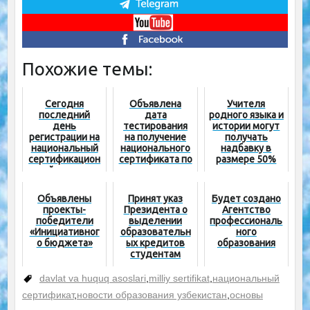
Похожие темы:
Сегодня
Объявлена
Учителя
последний
дата
родного языка и
день
тестирования
истории могут
регистрации на
на получение
получать
национальный
национального
надбавку в
сертификацион
сертификата по
размере 50%
ный экзамен
математике и
биологии
Объявлены
Принят указ
Будет создано
проекты-
Президента о
Агентство
победители
выделении
профессиональ
«Инициативног
образовательн
ного
о бюджета»
ых кредитов
образования
студентам
davlat va huquq asoslari
,
milliy sertifikat
,
национальный
сертификат
,
новости образования узбекистан
,
основы