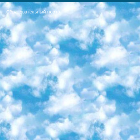
Образовательный портал
РЕСПУБЛИКА УЗБЕКИСТАН МИНИСТРЕРСТВО ДОШКОЛЬНОГО И ШКОЛЬНОГО ОБРАЗОВАНИЯ КОМАНДА в общеобразовательных учреждениях в 2023-2024 учебном году организация и проведение итоговой государственной аттестации обучающихся о Министра дошкольного и школьного образования Республики Узбекистан от 4 марта 2008 года (постановлением Минюста от 20 марта 2008 года № 1778 государственной регистрации) «Итоговое состояние учащихся общего среднего образования на основании положения об утверждении положения об аттестации общего среднего образования выпускной экзамен студентов в образовательных учреждениях в 2023-2024 учебном году В целях организации и прохождения аттестации приказываю: 1. Следующее: перечень предметов, по которым будет проводиться итоговая государственная аттестация и экзамен формы перевода согласно приложению 1; сертификаты международного образца, оценивающие уровень владения иностранными языками перечень согласно приложению 2; 2. Педагогический при специализированных образовательных учреждениях. научно-практический центр квалификации и международной оценки (Д.Давидова) 2024 г. До 25 марта: задания по предметам, по которым будет проводиться итоговая аттестация разработка и утверждение технических условий; итоговая аттестация на основании разработанного предметного задания разработка вопросов по предметам (устно и письменно), экзамен передача; общеобразовательные средние школы и специальные учебные заведения учащиеся выпускных классов школ и интернатов в агентской системе подготовка базы данных экзаменационных материалов и критериев оценки; перевод базы экзаменационных материалов на все языки обучения подать в Республиканский образовательный центр для изготовления; варианты экзаменов на основе разработанных контрольных материалов пусть будут поставлены задачи формирования. 3. Республиканский образовательный центр (Ш.Худайкулов) до 5 апреля 2024 года. до: база данных предоставленных экзаменационных материалов на все языки обучения перевод и экспертиза; для слепых, слабовидящих, глухих, слабослышащих и умственно отсталых детей учащиеся выпускных классов специализированных школ и школ-интернатов база данных экзаменационных материалов на всех преподаваемых языках подготовка критериев оценки; специализированные школы для умственно отсталых детей и технологии для учащихся выпускных классов школ-интернатов разработка соответствующих рекомендаций и критериев проведения ЕГЭ по естествознанию давать задания. 4. Педагогический при специализированных образовательных учреждениях. Научно-практический центр навыков и международной оценки (Д.Давидова), Республика образовательный центр (Худайкулов Ш.) итоговый государственный аттестационный экзамен ориентирован на творческое и логическое мышление при подготовке базы материалов учитывать введение заданий. 5. Следует отметить, что: сертификат государственного образца о знании общеобразовательного предмета и как минимум национальный уровень B1 по предметам на иностранных языках, указанным в Приложении 2. или международно признанный сертификат эквивалентного уровня студенты, изучающие определенный предмет, освобождаются от экзамена; по соответствующим предметам запланирована итоговая государственная аттестация за день до дня, путем жеребьевки Рабочей группой (в письменной форме по предметам, проводимым в форме) из числа сформированных вариантов выбрано 2 варианта; 2 выбранных варианта экзамена анонсированы на официальном сайте министерства и все выпускники по всей стране на основе этих вариантов проводит итоговую государственную аттестацию. 6. Государственное образование учащихся средних общеобразовательных учреждений. знания в соответствии с квалификационными требованиями, которые необходимо приобрести на основании стандартов итоговый (выпускной) контроль для 9 и 11 классов в целях тестирования Экзамены (далее – экзамены) состоят из предметов, перечисленных в приложении 1. будет сделано. 7. Экзамены пройдут с 26 мая по 15 июня 2024 г. (кроме науки физического воспитания). 8. Физическая для учащихся 9 классов общесредних образовательных учреждений. Экзамены по предмету «Образование, квалификация медицина» 1-6 мая 2024 года. сотрудники перевести под присмотр (с отклонениями в физическом или умственном развитии) специализированная школа для детей, школы-интернаты и со сколиозом школы-интернаты санаторного типа для больных детей исключены). 9. Он был слепым, слабовидящим и имел нарушения опорно-двигательного аппарата. экзамены в специализированных школах и интернатах для детей должны проводиться исходя из требований, предъявляемых к общеобразовательным учреждениям (физкультура кроме науки). 10. Специализированная школа для глухих и слабослышащих детей. и экзамены в интернатах и быть реализован в виде письменного теста по математике. 11. Специальность для умственно отсталых детей. Для 9 класса Родной язык и литературное письмо Государственный язык (язык обучения – узбекский). для неклассов) написано Математическое письмо Письменная/устная история Узбекистана Физическое воспитание практично Итоговый контроль Для 11 класса Написание родного языка и литературы (эссе) Математическое письмо Узбекский язык (обучение на узбекском языке) не посещающее общее среднее образование для учреждений)/Образовательное учреждение выбор письменный и устный Иностранный язык письменный/устный Письменная/устная история Узбекистана *По выбору студента:  Химия  Физика  Основы государственного права  География 10 бесплатных образовательных ресурсов - Мы составили подборку онлайн-проектов с интерактивными упражнениями, видеолекциями и статьями. Они помогут вам обрести новые и освежить старые знания бесплатно. 1. «ИНТУИТ» Старейшая образовательная площадка Рунета. Здесь вы найдёте сотни текстовых и видеокурсов на десятки различных тем — от программирования до психологии. Многие курсы подготовлены российскими университетами и крупными международными компаниями вроде Intel и Microsoft. Самостоятельное обучение бесплатное, но желающие могут оплатить услуги персональных наставников. 2. «Смартия» знакомит с актуальными профессиями и подсказывает, как им обучаться. Выбрав заинтересовавшую вас специальность — SMM-специалист, фотограф, веб-дизайнер или другую, — увидите список необходимых для неё умений. Чтобы вы могли освоить их самостоятельно, для каждого умения площадка отображает подборку ссылок на учебные материалы. Хотя «Смартия» ориентируется на русскоязычную аудиторию, часть контента всё же доступна только на английском. 3. «Лекторий Физтеха» Проект Московского физико-технического института (Физтеха). С его помощью вы можете смотреть онлайн серии лекций, записанные на видео в этом вузе. В числе доступных предметов — физика, биология, химия, информационные технологии и другие. К некоторым лекциям администрация ресурса прилагает готовые конспекты, которые можно скачивать в PDF-формате. 4. ITMOcourses Онлайн-площадка Санкт-Петербургского национального исследовательского университета информационных технологий, механики и оптики (ИТМО). Ресурс предоставляет свободный доступ к курсам, разработанным в этом вузе. Каталог материалов разбит на четыре категории: «Оптические системы и технологии», «Приборостроение и робототехника», «Информационные технологии» и «Биотехнологии». Курсы состоят из видеолекций, интерактивных демонстраций и заданий. 5. «КиберЛенинка» Электронная научная библиотека открытого доступа. Каталог площадки регулярно обрастает текстами статей из различных научных изданий. Сгруппированные по журналам и рубрикам публикации можно читать онлайн или скачивать целиком в PDF-формате. Проект нацелен на популяризацию науки за счёт открытого доступа к качественной информации. 6. «ПостНаука» На этом ресурсе публикуют подборки видеолекций, составленные экспертами из разных отраслей и объединённые общими темами. Среди них, к примеру, есть серии «Биоинформатика и геномика», «Культура средневековой Скандинавии» и Cinema Studies о теории кино. Каждая подборка лекций — логически связанная история, рассказанная экспертом от первого лица. Кроме того, на сайте появляются научно-образовательные статьи и тесты на разные темы. 7. «Newочём» Команда проекта «Newочём» отбирает самые интересные тексты из англоязычных СМИ и переводит те из них, за которые голосуют участники сообщества «ВКонтакте». По большей части это научно-популярные статьи. Редакторы придумывают лишь заголовки, в остальном содержание переводов соответствует оригиналам. Полные тексты можно читать прямо в социальной сети. 8. InternetUrok Онлайн-база материалов по основным дисциплинам школьной программы. Информация на сайте структурирована по классам, предметам и темам (урокам). Каждый урок состоит из видеолекций и конспектов. Есть также интерактивные тренажёры и тесты для закрепления пройденного материала. Даже если вы давно окончили школу, возможность повторить программу старших классов всегда может пригодиться. 9. Edutainme Ещё один ресурс об образовании. В отличие от Newtonew, как мне кажется, Edutainme больше ориентируется на представителей индустрии: педагогов, предпринимателей, разработчиков образовательных проектов. Но и любой, кто просто стремится к саморазвитию, найдёт на сайте много полезного и интересного для себя. Например, информацию о новых курсах и образовательных сервисах. 10. Newtonew Онлайн-медиа об образовании и обучении в широком смысле. Авторы Newtonew пишут об инструментах, заведениях, тактиках и стратегиях, которые помогают учить других и получать новые знания самостоятельно. На этой площадке вы найдёте новости, обзоры, аналитические мат