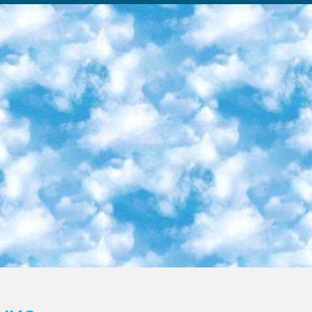
ка образовательный центр (Худайкулов Ш.) итоговый государственный аттестационный экзамен ориентирован на творческое и логическое мышление при подготовке базы материалов учитывать введение заданий. 5. Следует отметить, что: сертификат государственного образца о знании общеобразовательного предмета и как минимум национальный уровень B1 по предметам на иностранных языках, указанным в Приложении 2. или международно признанный сертификат эквивалентного уровня студенты, изучающие определенный предмет, освобождаются от экзамена; по соответствующим предметам запланирована итоговая государственная аттестация за день до дня, путем жеребьевки Рабочей группой (в письменной форме по предметам, проводимым в форме) из числа сформированных вариантов выбрано 2 варианта; 2 выбранных варианта экзамена анонсированы на официальном сайте министерства и все выпускники по всей стране на основе этих вариантов проводит итоговую государственную аттестацию. 6. Государственное образование учащихся средних общеобразовательных учреждений. знания в соответствии с квалификационными требованиями, которые необходимо приобрести на основании стандартов итоговый (выпускной) контроль для 9 и 11 классов в целях тестирования Экзамены (далее – экзамены) состоят из предметов, перечисленных в приложении 1. будет сделано. 7. Экзамены пройдут с 26 мая по 15 июня 2024 г. (кроме науки физического воспитания). 8. Физическая для учащихся 9 классов общесредних образовательных учреждений. Экзамены по предмету «Образование, квалификация медицина» 1-6 мая 2024 года. сотрудники перевести под присмотр (с отклонениями в физическом или умственном развитии) специализированная школа для детей, школы-интернаты и со сколиозом школы-интернаты санаторного типа для больных детей исключены). 9. Он был слепым, слабовидящим и имел нарушения опорно-двигательного аппарата. экзамены в специализированных школах и интернатах для детей должны проводиться исходя из требований, предъявляемых к общеобразовательным учреждениям (физкультура кроме науки). 10. Специализированная школа для глухих и слабослышащих детей. и экзамены в интернатах и быть реализован в виде письменного теста по математике. 11. Специальность для умственно отсталых детей. Для 9 класса Родной язык и литературное письмо Государственный язык (язык обучения – узбекский). для неклассов) написано Математическое письмо Письменная/устная история Узбекистана Физическое воспитание практично Итоговый контроль Для 11 класса Написание родного языка и литературы (эссе) Математическое письмо Узбекский язык (обучение на узбекском языке) не посещающее общее среднее образование для учреждений)/Образовательное учреждение выбор письменный и устный Иностранный язык письменный/устный Письменная/устная история Узбекистана *По выбору студента:  Химия  Физика  Основы государственного права  География 10 бесплатных образовательных ресурсов - Мы составили подборку онлайн-проектов с интерактивными упражнениями, видеолекциями и статьями. Они помогут вам обрести новые и освежить старые знания бесплатно. 1. «ИНТУИТ» Старейшая образовательная площадка Рунета. Здесь вы найдёте сотни текстовых и видеокурсов на десятки различных тем — от программирования до психологии. Многие курсы подготовлены российскими университетами и крупными международными компаниями вроде Intel и Microsoft. Самостоятельное обучение бесплатное, но желающие могут оплатить услуги персональных наставников. 2. «Смартия» знакомит с актуальными профессиями и подсказывает, как им обучаться. Выбрав заинтересовавшую вас специальность — SMM-специалист, фотограф, веб-дизайнер или другую, — увидите список необходимых для неё умений. Чтобы вы могли освоить их самостоятельно, для каждого умения площадка отображает подборку ссылок на учебные материалы. Хотя «Смартия» ориентируется на русскоязычную аудиторию, часть контента всё же доступна только на английском. 3. «Лекторий Физтеха» Проект Московского физико-технического института (Физтеха). С его помощью вы можете смотреть онлайн серии лекций, записанные на видео в этом вузе. В числе доступных предметов — физика, биология, химия, информационные технологии и другие. К некоторым лекциям администрация ресурса прилагает готовые конспекты, которые можно скачивать в PDF-формате. 4. ITMOcourses Онлайн-площадка Санкт-Петербургского национального исследовательского университета информационных технологий, механики и оптики (ИТМО). Ресурс предоставляет свободный доступ к курсам, разработанным в этом вузе. Каталог материалов разбит на четыре категории: «Оптические системы и технологии», «Приборостроение и робототехника», «Информационные технологии» и «Биотехнологии». Курсы состоят из видеолекций, интерактивных демонстраций и заданий. 5. «КиберЛенинка» Электронная научная библиот