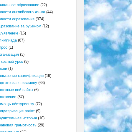
ачальное образование
(22)
овости английского языка
(44)
овости образования
(374)
бразование за рубежом
(12)
бъявление
(16)
лимпиада
(87)
прос
(1)
рганизация
(3)
ткрытый урок
(9)
есни
(1)
овышение квалификации
(19)
одготовка к экзамену
(63)
олезные веб сайты
(6)
оложение
(37)
омощь абитуриенту
(72)
опуляризация работ
(9)
оучительная история
(10)
равовая грамотность
(29)