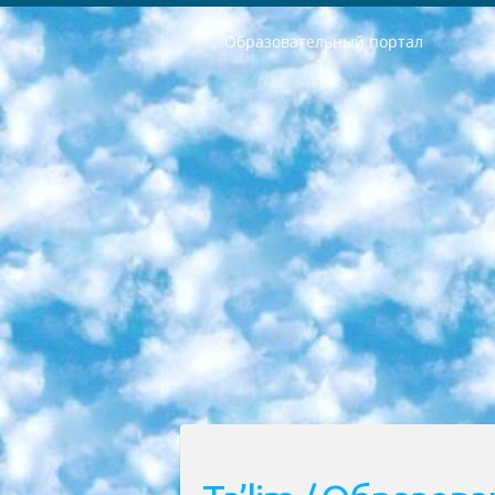
Образовательный портал
РЕСПУБЛИКА УЗБЕКИСТАН МИНИСТРЕРСТВО ДОШКОЛЬНОГО И ШКОЛЬНОГО ОБРАЗОВАНИЯ КОМАНДА в общеобразовательных учреждениях в 2023-2024 учебном году организация и проведение итоговой государственной аттестации обучающихся о Министра дошкольного и школьного образования Республики Узбекистан от 4 марта 2008 года (постановлением Минюста от 20 марта 2008 года № 1778 государственной регистрации) «Итоговое состояние учащихся общего среднего образования на основании положения об утверждении положения об аттестации общего среднего образования выпускной экзамен студентов в образовательных учреждениях в 2023-2024 учебном году В целях организации и прохождения аттестации приказываю: 1. Следующее: перечень предметов, по которым будет проводиться итоговая государственная аттестация и экзамен формы перевода согласно приложению 1; сертификаты международного образца, оценивающие уровень владения иностранными языками перечень согласно приложению 2; 2. Педагогический при специализированных образовательных учреждениях. научно-практический центр квалификации и международной оценки (Д.Давидова) 2024 г. До 25 марта: задания по предметам, по которым будет проводиться итоговая аттестация разработка и утверждение технических условий; итоговая аттестация на основании разработанного предметного задания разработка вопросов по предметам (устно и письменно), экзамен передача; общеобразовательные средние школы и специальные учебные заведения учащиеся выпускных классов школ и интернатов в агентской системе подготовка базы данных экзаменационных материалов и критериев оценки; перевод базы экзаменационных материалов на все языки обучения подать в Республиканский образовательный центр для изготовления; варианты экзаменов на основе разработанных контрольных материалов пусть будут поставлены задачи формирования. 3. Республиканский образовательный центр (Ш.Худайкулов) до 5 апреля 2024 года. до: база данных предоставленных экзаменационных материалов на все языки обучения перевод и экспертиза; для слепых, слабовидящих, глухих, слабослышащих и умственно отсталых детей учащиеся выпускных классов специализированных школ и школ-интернатов база данных экзаменационных материалов на всех преподаваемых языках подготовка критериев оценки; специализированные школы для умственно отсталых детей и технологии для учащихся выпускных классов школ-интернатов разработка соответствующих рекомендаций и критериев проведения ЕГЭ по естествознанию давать задания. 4. Педагогический при специализированных образовательных учреждениях. Научно-практический центр навыков и международной оценки (Д.Давидова), Республи