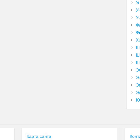
У
У
У
Ф
Ф
Х
Ш
Ш
Ш
Э
Э
Э
Эт
Ю
Карта сайта
Конт