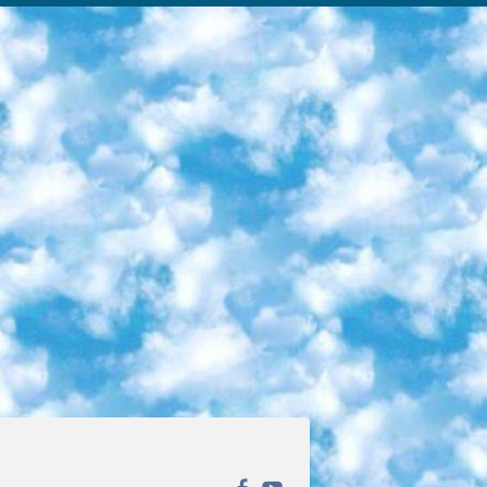
ека открытого доступа. Каталог площадки регулярно обрастает текстами статей из различных научных изданий. Сгруппированные по журналам и рубрикам публикации можно читать онлайн или скачивать целиком в PDF-формате. Проект нацелен на популяризацию науки за счёт открытого доступа к качественной информации. 6. «ПостНаука» На этом ресурсе публикуют подборки видеолекций, составленные экспертами из разных отраслей и объединённые общими темами. Среди них, к примеру, есть серии «Биоинформатика и геномика», «Культура средневековой Скандинавии» и Cinema Studies о теории кино. Каждая подборка лекций — логически связанная история, рассказанная экспертом от первого лица. Кроме того, на сайте появляются научно-образовательные статьи и тесты на разные темы. 7. «Newочём» Команда проекта «Newочём» отбирает самые интересные тексты из англоязычных СМИ и переводит те из них, за которые голосуют участники сообщества «ВКонтакте». По большей части это научно-популярные статьи. Редакторы придумывают лишь заголовки, в остальном содержание переводов соответствует оригиналам. Полные тексты можно читать прямо в социальной сети. 8. InternetUrok Онлайн-база материалов по основным дисциплинам школьной программы. Информация на сайте структурирована по классам, предметам и темам (урокам). Каждый урок состоит из видеолекций и конспектов. Есть также интерактивные тренажёры и тесты для закрепления пройденного материала. Даже если вы давно окончили школу, возможность повторить программу старших классов всегда может пригодиться. 9. Edutainme Ещё один ресурс об образовании. В отличие от Newtonew, как мне кажется, Edutainme больше ориентируется на представителей индустрии: педагогов, предпринимателей, разработчиков образовательных проектов. Но и любой, кто просто стремится к саморазвитию, найдёт на сайте много полезного и интересного для себя. Например, информацию о новых курсах и образовательных сервисах. 10. Newtonew Онлайн-медиа об образовании и обучении в широком смысле. Авторы Newtonew пишут об инструментах, заведениях, тактиках и стратегиях, которые помогают учить других и получать новые знания самостоятельно. На этой площадке вы найдёте новости, обзоры, аналитические мат