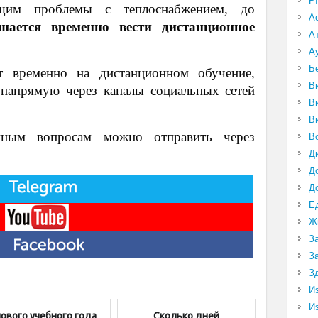
P
им проблемы с теплоснабжением, до
А
ешается временно вести дистанционное
А
А
Б
 временно на дистанционном обучение,
В
 напрямую через каналы социальных сетей
В
В
ным вопросам можно отправить через
В
Д
Д
Д
Е
Ж
З
З
З
И
И
нового учебного года
Сколько дней