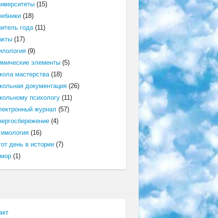
ниверситеты
(15)
чебники
(18)
читель года
(11)
акты
(17)
илология
(9)
имические элементы
(5)
кола мастерства
(18)
кольная документация
(26)
кольному психологу
(11)
лектронный журнал
(57)
нергосбережение
(4)
тимология
(16)
от день в истории
(7)
мор
(1)
акт