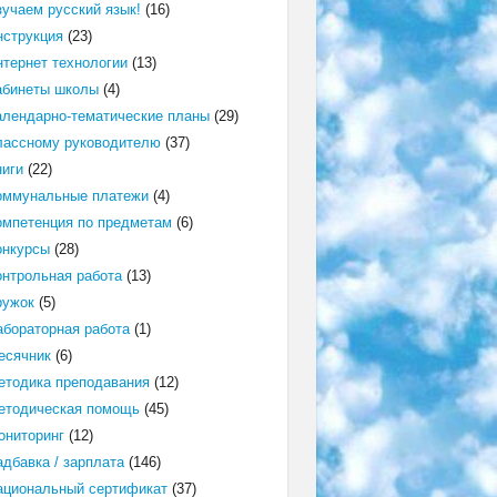
зучаем русский язык!
(16)
нструкция
(23)
нтернет технологии
(13)
абинеты школы
(4)
алендарно-тематические планы
(29)
лассному руководителю
(37)
ниги
(22)
оммунальные платежи
(4)
омпетенция по предметам
(6)
онкурсы
(28)
онтрольная работа
(13)
ружок
(5)
абораторная работа
(1)
есячник
(6)
етодика преподавания
(12)
етодическая помощь
(45)
ониторинг
(12)
адбавка / зарплата
(146)
ациональный сертификат
(37)