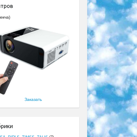
нтров
екча)
Заказать
брики