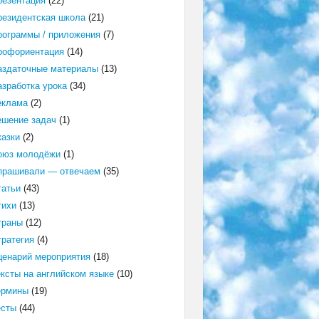
резентация
(22)
резидентская школа
(21)
рограммы / приложения
(7)
рофориентация
(14)
аздаточные материалы
(13)
азработка урока
(34)
еклама
(2)
ешение задач
(1)
казки
(2)
оюз молодёжи
(1)
прашивали — отвечаем
(35)
татьи
(43)
тихи
(13)
траны
(12)
тратегия
(4)
ценарий мероприятия
(18)
ексты на английском языке
(10)
ермины
(19)
есты
(44)