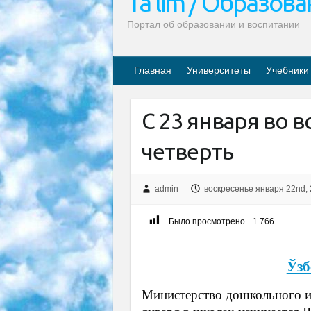
Ta’lim / Образов
Портал об образовании и воспитании
Главная
Университеты
Учебники
С 23 января во в
четверть
admin
воскресенье января 22nd,
Было просмотрено
1 766
Ўзб
Министерство дошкольного 