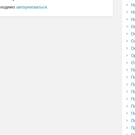
Н
обходимо
авторизоваться
.
Н
Н
О
О
О
О
О
О
П
П
П
П
П
П
П
П
П