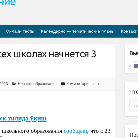
ание
Онлайн тесты
Календарно — тематические планы
Контакт
сех школах начнется 3
Вы
 2023
Новости образования
Комментариев нет
Что
Пои
ек тилида ўқиш
и школьного образования
сообщает
, что с 23
Пр