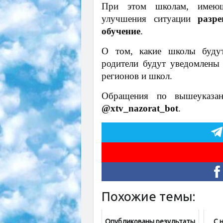
При этом школам, имеющ
улучшения ситуации
разр
обучение
.
О том, какие школы будут
родители будут уведомлены
регионов и школ.
Обращения по вышеуказан
@xtv_nazorat_bot
.
Похожие темы:
Опубликованы результаты
C 