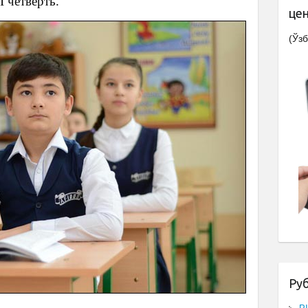
I четверть.
це
(Ўзб
Ру