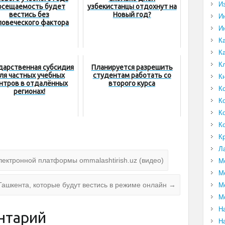
И
осещаемость будет
узбекистанцы отдохнут на
вестись без
Новый год?
И
ловеческого фактора
И
К
К
К
дарственная cубсидия
Планируется разрешить
ля частных учебных
студентам работать со
К
нтров в отдалённых
второго курса
К
регионах!
К
К
К
К
Л
ектронной платформы ommalashtirish.uz (видео)
М
М
Ташкента, которые будут вестись в режиме онлайн
→
М
М
Н
нтарий
Н