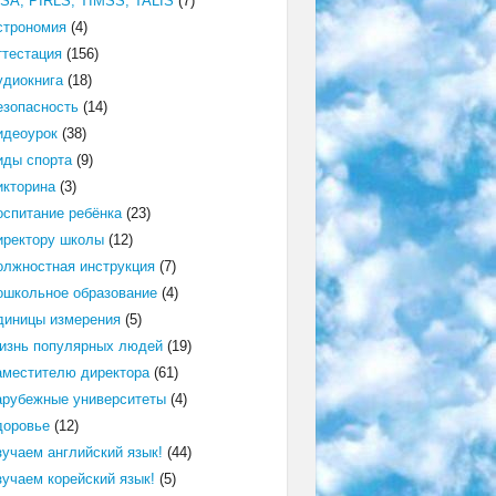
ISA, PIRLS, TIMSS, TALIS
(7)
строномия
(4)
ттестация
(156)
удиокнига
(18)
езопасность
(14)
идеоурок
(38)
иды спорта
(9)
икторина
(3)
оспитание ребёнка
(23)
иректору школы
(12)
олжностная инструкция
(7)
ошкольное образование
(4)
диницы измерения
(5)
изнь популярных людей
(19)
аместителю директора
(61)
арубежные университеты
(4)
доровье
(12)
зучаем английский язык!
(44)
зучаем корейский язык!
(5)