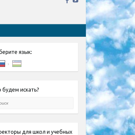
берите язык:
 будем искать?
ск
оекторы для школ и учебных