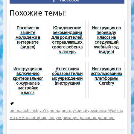
Похожие темы:
Пособие по
Юридические
Инструкция по
защите
рекомендации
переводу
молодежи в
для родителей,
класса на
интернете
отправляющих
следующий
(видео)
своего ребенка
учебный год
в лагерь
(видео)
Инструкция по
Аттестация
Инструкция по
включению
образовательн
использованию
критериальног
ых учреждений
платформы
о журнала в
(инструкция)
Cerebry
настройке
класса
ommalashtirish
,
yo'riqnoma
,
инструкция
,
йурикнома
,
йўриқно
ма
,
оммалаштириш
,
популяризация
,
распространение