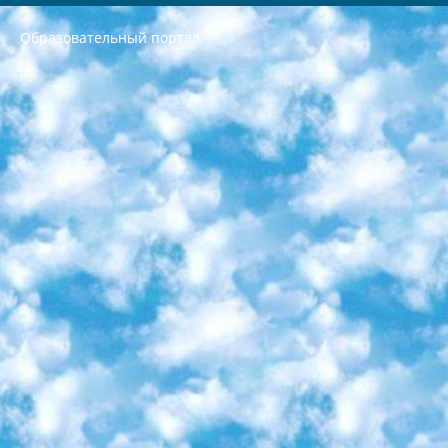
Образовательный портал
РЕСПУБЛИКА УЗБЕКИСТАН МИНИСТРЕРСТВО ДОШКОЛЬНОГО И ШКОЛЬНОГО ОБРАЗОВАНИЯ КОМАНДА в общеобразовательных учреждениях в 2023-2024 учебном году организация и проведение итоговой государственной аттестации обучающихся о Министра дошкольного и школьного образования Республики Узбекистан от 4 марта 2008 года (постановлением Минюста от 20 марта 2008 года № 1778 государственной регистрации) «Итоговое состояние учащихся общего среднего образования на основании положения об утверждении положения об аттестации общего среднего образования выпускной экзамен студентов в образовательных учреждениях в 2023-2024 учебном году В целях организации и прохождения аттестации приказываю: 1. Следующее: перечень предметов, по которым будет проводиться итоговая государственная аттестация и экзамен формы перевода согласно приложению 1; сертификаты международного образца, оценивающие уровень владения иностранными языками перечень согласно приложению 2; 2. Педагогический при специализированных образовательных учреждениях. научно-практический центр квалификации и международной оценки (Д.Давидова) 2024 г. До 25 марта: задания по предметам, по которым будет проводиться итоговая аттестация разработка и утверждение технических условий; итоговая аттестация на основании разработанного предметного задания разработка вопросов по предметам (устно и письменно), экзамен передача; общеобразовательные средние школы и специальные учебные заведения учащиеся выпускных классов школ и интернатов в агентской системе подготовка базы данных экзаменационных материалов и критериев оценки; перевод базы экзаменационных материалов на все языки обучения подать в Республиканский образовательный центр для изготовления; варианты экзаменов на основе разработанных контрольных материалов пусть будут поставлены задачи формирования. 3. Республиканский образовательный центр (Ш.Худайкулов) до 5 апреля 2024 года. до: база данных предоставленных экзаменационных материалов на все языки обучения перевод и экспертиза; для слепых, слабовидящих, глухих, слабослышащих и умственно отсталых детей учащиеся выпускных классов специализированных школ и школ-интернатов база данных экзаменационных материалов на всех преподаваемых языках подготовка критериев оценки; специализированные школы для умственно отсталых детей и технологии для учащихся выпускных классов школ-интернатов разработка соответствующих рекомендаций и критериев проведения ЕГЭ по естествознанию давать задания. 4. Педагогический при специализированных образовательных учреждениях. Научно-практический центр навыков и международной оценки (Д.Давидова), Республика образовательный центр (Худайкулов Ш.) итоговый государственный аттестационный экзамен ориентирован на творческое и логическое мышление при подготовке базы материалов учитывать введение заданий. 5. Следует отметить, что: сертификат государственного образца о знании общеобразовательного предмета и как минимум национальный уровень B1 по предметам на иностранных языках, указанным в Приложении 2. или международно признанный сертификат эквивалентного уровня студенты, изучающие определенный предмет, освобождаются от экзамена; по соответствующим предметам запланирована итоговая государственная аттестация за день до дня, путем жеребьевки Рабочей группой (в письменной форме по предметам, проводимым в форме) из числа сформированных вариантов выбрано 2 варианта; 2 выбранных варианта экзамена анонсированы на официальном сайте министерства и все выпускники по всей стране на основе этих вариантов проводит итоговую государственную аттестацию. 6. Государственное образование учащихся средних общеобразовательных учреждений. знания в соответствии с квалификационными требованиями, которые необходимо приобрести на основании стандартов итоговый (выпускной) контроль для 9 и 11 классов в целях тестирования Экзамены (далее – экзамены) состоят из предметов, перечисленных в приложении 1. будет сделано. 7. Экзамены пройдут с 26 мая по 15 июня 2024 г. (кроме науки физического воспитания). 8. Физическая для учащихся 9 классов общесредних образовательных учреждений. Экзамены по предмету «Образование, квалификация медицина» 1-6 мая 2024 года. сотрудники перевести под присмотр (с отклонениями в физическом или умственном развитии) специализированная школа для детей, школы-интернаты и со сколиозом школы-интернаты санаторного типа для больных детей исключены). 9. Он был слепым, слабовидящим и имел нарушения опорно-двигательного аппарата. экзамены в специализированных школах и интернатах для детей должны проводиться исходя из требований, предъявляемых к общеобразовательным учреждениям (физкультура кроме науки). 10. Специализированная школа для глухих и слабослышащих детей. и экзамены в интернатах и быть реализован в виде письменного теста по математике. 11. Специальность для умственно отсталых детей. Для 9 класса Родной язык и литературное письмо Государственный язык (язык обучения – узбекский). для неклассов) написано Математическое письмо Письменная/устная история Узбекистана Физическое воспитание практично Итоговый контроль Для 11 класса Написание родного языка и литературы (эссе) Математическое письмо Узбекский язык (обучение на узбекском языке) не посещающее общее среднее образование для учреждений)/Образовательное учреждение выбор письменный и устный Иностранный язык письменный/устный Письменная/устная история Узбекистана *По выбору студента:  Химия  Физика  Основы государственного права  География 10 бесплатных образовательных ресурсов - Мы составили подборку онлайн-проектов с интерактивными упражнениями, видеолекциями и статьями. Они помогут вам обрести новые и освежить старые знания бесплатно. 1. «ИНТУИТ» Старейшая образовательная площадка Рунета. Здесь вы найдёте сотни текстовых и видеокурсов на десятки различных тем — от программирования до психологии. Многие курсы подготовлены российскими университетами и крупными международными компаниями вроде Intel и Microsoft. Самостоятельное обучение бесплатное, но желающие могут оплатить услуги персональных наставников. 2. «Смартия» знакомит с актуальными профессиями и подсказывает, как им обучаться. Выбрав заинтересовавшую вас специальность — SMM-специалист, фотограф, веб-дизайнер или другую, — увидите список необходимых для неё умений. Чтобы вы могли освоить их самостоятельно, для каждого умения площадка отображает подборку ссылок на учебные материалы. Хотя «Смартия» ориентируется на русскоязычную аудиторию, часть контента всё же доступна только на английском. 3. «Лекторий Физтеха» Проект Московского физико-технического института (Физтеха). С его помощью вы можете смотреть онлайн серии лекций, записанные на видео в этом вузе. В числе доступных предметов — физика, биология, химия, информационные технологии и другие. К некоторым лекциям администрация ресурса прилагает готовые конспекты, которые можно скачивать в PDF-формате. 4. ITMOcourses Онлайн-площадка Санкт-Петербургского национального исследовательского университета информационных технологий, механики и оптики (ИТМО). Ресурс предоставляет свободный доступ к курсам, разработанным в этом вузе. Каталог материалов разбит на четыре категории: «Оптические системы и технологии», «Приборостроение и робототехника», «Информационные технологии» и «Биотехнологии». Курсы состоят из видеолекций, интерактивных демонстраций и заданий. 5. «КиберЛенинка» Электронная научная библиотека открытого доступа. Каталог площадки регулярно обрастает текстами статей из различных научных изданий. Сгруппированные по журналам и рубрикам публикации можно читать онлайн или скачивать целиком в PDF-формате. Проект нацелен на популяризацию науки за счёт открытого доступа к качественной информации. 6. «ПостНаука» На этом ресурсе публикуют подборки видеолекций, составленные экспертами из разных отраслей и объединённые общими темами. Среди них, к примеру, есть серии «Биоинформатика и геномика», «Культура средневековой Скандинавии» и Cinema Studies о теории кино. Каждая подборка лекций — логически связанная история, рассказанная экспертом от первого лица. Кроме того, на сайте появляются научно-образовательные статьи и тесты на разные темы. 7. «Newочём» Команда проекта «Newочём» отбирает самые интересные тексты из англоязычных СМИ и переводит те из них, за которые голосуют участники сообщества «ВКонтакте». По большей части это научно-популярные статьи. Редакторы придумывают лишь заголовки, в остальном содержание переводов соответствует оригиналам. Полные тексты можно читать прямо в социальной сети. 8. InternetUrok Онлайн-база материалов по основным дисциплинам школьной программы. Информация на сайте структурирована по классам, предметам и темам (урокам). Каждый урок состоит из видеолекций и конспектов. Есть также интерактивные тренажёры и тесты для закрепления пройденного материала. Даже если вы давно окончили школу, возможность повторить программу старших классов всегда может пригодиться. 9. Edutainme Ещё один ресурс об образовании. В отличие от Newtonew, как мне кажется, Edutainme больше ориентируется на представителей индустрии: педагогов, предпринимателей, разработчиков образовательных проектов. Но и любой, кто просто стремится к саморазвитию, найдёт на сайте много полезного и интересного для себя. Например, информацию о новых курсах и образовательных сервисах. 10. Newtonew Онлайн-медиа об образовании и обучении в широком смысле. Авторы Newtonew пишут об инструментах, заведениях, тактиках и стратегиях, которые помогают учить других и получать новые знания самостоятельно. На этой площадке вы найдёте новости, обзоры, аналитические мат