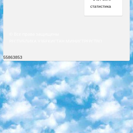
© Все права защищены
РЕСПУБЛИКА УЗБЕКИСТАН МИНИСТРЕРСТВО ДОШКОЛЬНОГО И ШКОЛЬНОГО ОБРАЗОВАНИЯ КОМАНДА в общеобразовательных учреждениях в 2023-2024 учебном году организация и проведение итоговой государственной аттестации обучающихся о Министра дошкольного и школьного образования Республики Узбекистан от 4 марта 2008 года (постановлением Минюста от 20 марта 2008 года № 1778 государственной регистрации) «Итоговое состояние учащихся общего среднего образования на основании положения об утверждении положения об аттестации общего среднего образования выпускной экзамен студентов в образовательных учреждениях в 2023-2024 учебном году В целях организации и прохождения аттестации приказываю: 1. Следующее: перечень предметов, по которым будет проводиться итоговая государственная аттестация и экзамен формы перевода согласно приложению 1; сертификаты международного образца, оценивающие уровень владения иностранными языками перечень согласно приложению 2; 2. Педагогический при специализированных образовательных учреждениях. научно-практический центр квалификации и международной оценки (Д.Давидова) 2024 г. До 25 марта: задания по предметам, по которым будет проводиться итоговая аттестация разработка и утверждение технических условий; итоговая аттестация на основании разработанного предметного задания разработка вопросов по предметам (устно и письменно), экзамен передача; общеобразовательные средние школы и специальные учебные заведения учащиеся выпускных классов школ и интернатов в агентской системе подготовка базы данных экзаменационных материалов и критериев оценки; перевод базы экзаменационных материалов на все языки обучения подать в Республиканский образовательный центр для изготовления; варианты экзаменов на основе разработанных контрольных материалов пусть будут поставлены задачи формирования. 3. Республиканский образовательный центр (Ш.Худайкулов) до 5 апреля 2024 года. до: база данных предоставленных экзаменационных материалов на все языки обучения перевод и экспертиза; для слепых, слабовидящих, глухих, слабослышащих и умственно отсталых детей учащиеся выпускных классов специализированных школ и школ-интернатов база данных экзаменационных материалов на всех преподаваемых языках подготовка критериев оценки; специализированные школы для умственно отсталых детей и технологии для учащихся выпускных классов школ-интернатов разработка соответствующих рекомендаций и критериев проведения ЕГЭ по естествознанию давать задания. 4. Педагогический при специализированных образовательных учреждениях. Научно-практический центр навыков и международной оценки (Д.Давидова), Республика образовательный центр (Худайкулов Ш.) итоговый государственный аттестационный экзамен ориентирован на творческое и логическое мышление при подготовке базы материалов учитывать введение заданий. 5. Следует отметить, что: сертификат государственного образца о знании общеобразовательного предмета и как минимум национальный уровень B1 по предметам на иностранных языках, указанным в Приложении 2. или международно признанный сертификат эквивалентного уровня студенты, изучающие определенный предмет, освобождаются от экзамена; по соответствующим предметам запланирована итоговая государственная аттестация за день до дня, путем жеребьевки Рабочей группой (в письменной форме по предметам, проводимым в форме) из числа сформированных вариантов выбрано 2 варианта; 2 выбранных варианта экзамена анонсированы на официальном сайте министерства и все выпускники по всей стране на основе этих вариантов проводит итоговую государственную аттестацию. 6. Государственное образование учащихся средних общеобразовательных учреждений. знания в соответствии с квалификационными требованиями, которые необходимо приобрести на основании стандартов итоговый (выпускной) контроль для 9 и 11 классов в целях тестирования Экзамены (далее – экзамены) состоят из предметов, перечисленных в приложении 1. будет сделано. 7. Экзамены пройдут с 26 мая по 15 июня 2024 г. (кроме науки физического воспитания). 8. Физическая для учащихся 9 классов общесредних образовательных учреждений. Экзамены по предмету «Образование, квалификация медицина» 1-6 мая 2024 года. сотрудники перевести под присмотр (с отклонениями в физическом или умственном развитии) специализированная школа для детей, школы-интернаты и со сколиозом школы-интернаты санаторного типа для больных детей исключены). 9. Он был слепым, слабовидящим и имел нарушения опорно-двигательного аппарата. экзамены в специализированных школах и интернатах для детей должны проводиться исходя из требований, предъявляемых к общеобразовательным учреждениям (физкультура кроме науки). 10. Специализированная школа для глухих и слабослышащих детей. и экзамены в интернатах и быть реализован в виде письменного теста по математике. 11. Специальность для умственно отсталых детей. Для 9 класса Родной язык и литературное письмо Государственный язык (язык обучения – узбекский). для неклассов) написано Математическое письмо Письменная/устная история Узбекистана Физическое воспитание практично Итоговый контроль Для 11 класса Написание родного языка и литературы (эссе) Математическое письмо Узбекский язык (обучение на узбекском языке) не посещающее общее среднее образование для учреждений)/Образовательное учреждение выбор письменный и устный Иностранный язык письменный/устный Письменная/устная история Узбекистана *По выбору студента:  Химия  Физика  Основы государственного права  География 10 бесплатных образовательных ресурсов - Мы составили подборку онлайн-проектов с интерактивными упражнениями, видеолекциями и статьями. Они помогут вам обрести новые и освежить старые знания бесплатно. 1. «ИНТУИТ» Старейшая образовательная площадка Рунета. Здесь вы найдёте сотни текстовых и видеокурсов на десятки различных тем — от программирования до психологии. Многие курсы подготовлены российскими университетами и крупными международными компаниями вроде Intel и Microsoft. Самостоятельное обучение бесплатное, но желающие могут оплатить услуги персональных наставников. 2. «Смартия» знакомит с актуальными профессиями и подсказывает, как им обучаться. Выбрав заинтересовавшую вас специальность — SMM-специалист, фотограф, веб-дизайнер или другую, — увидите список необходимых для неё умений. Чтобы вы могли освоить их самостоятельно, для каждого умения площадка отображает подборку ссылок на учебные материалы. Хотя «Смартия» ориентируется на русскоязычную аудиторию, часть контента всё же доступна только на английском. 3. «Лекторий Физтеха» Проект Московского физико-технического института (Физтеха). С его помощью вы можете смотреть онлайн серии лекций, записанные на видео в этом вузе. В числе доступных предметов — физика, биология, химия, информационные технологии и другие. К некоторым лекциям администрация ресурса прилагает готовые конспекты, которые можно скачивать в PDF-формате. 4. ITMOcourses Онлайн-площадка Санкт-Петербургского национального исследовательского университета информационных технологий, механики и оптики (ИТМО). Ресурс предоставляет свободный доступ к курсам, разработанным в этом вузе. Каталог материалов разбит на четыре категории: «Оптические системы и технологии», «Приборостроение и робототехника», «Информационные технологии» и «Биотехнологии». Курсы состоят из видеолекций, интерактивных демонстраций и заданий. 5. «КиберЛенинка» Электронная научная библиотека открытого доступа. Каталог площадки регулярно обрастает текстами статей из различных научных изданий. Сгруппированные по журналам и рубрикам публикации можно читать онлайн или скачивать целиком в PDF-формате. Проект нацелен на популяризацию науки за счёт открытого доступа к качественной информации. 6. «ПостНаука» На этом ресурсе публикуют подборки видеолекций, составленные экспертами из разных отраслей и объединённые общими темами. Среди них, к примеру, есть серии «Биоинформатика и геномика», «Культура средневековой Скандинавии» и Cinema Studies о теории кино. Каждая подборка лекций — логически связанная история, рассказанная экспертом от первого лица. Кроме того, на сайте появляются научно-образовательные статьи и тесты на разные темы. 7. «Newочём» Команда проекта «Newочём» отбирает самые интересные тексты из англоязычных СМИ и переводит те из них, за которые голосуют участники сообщества «ВКонтакте». По большей части это научно-популярные статьи. Редакторы придумывают лишь заголовки, в остальном содержание переводов соответствует оригиналам. Полные тексты можно читать прямо в социальной сети. 8. InternetUrok Онлайн-база материалов по основным дисциплинам школьной программы. Информация на сайте структурирована по классам, предметам и темам (урокам). Каждый урок состоит из видеолекций и конспектов. Есть также интерактивные тренажёры и тесты для закрепления пройденного материала. Даже если вы давно окончили школу, возможность повторить программу старших классов всегда может пригодиться. 9. Edutainme Ещё один ресурс об образовании. В отличие от Newtonew, как мне кажется, Edutainme больше ориентируется на представителей индустрии: педагогов, предпринимателей, разработчиков образовательных проектов. Но и любой, кто просто стремится к саморазвитию, найдёт на сайте много полезного и интересного для себя. Например, информацию о новых курсах и образовательных сервисах. 10. Newtonew Онлайн-медиа об образовании и обучении в широком смысле. Авторы Newtonew пишут об инструментах, заведениях, тактиках и стратегиях, которые помогают учить других и получать новые знания самостоятельно. На этой площадке вы найдёте новости, обзоры, аналитические мате
55863853