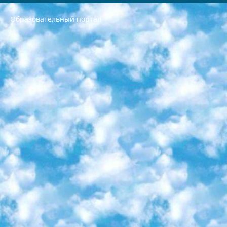
Образовательный портал
РЕСПУБЛИКА УЗБЕКИСТАН МИНИСТРЕРСТВО ДОШКОЛЬНОГО И ШКОЛЬНОГО ОБРАЗОВАНИЯ КОМАНДА в общеобразовательных учреждениях в 2023-2024 учебном году организация и проведение итоговой государственной аттестации обучающихся о Министра дошкольного и школьного образования Республики Узбекистан от 4 марта 2008 года (постановлением Минюста от 20 марта 2008 года № 1778 государственной регистрации) «Итоговое состояние учащихся общего среднего образования на основании положения об утверждении положения об аттестации общего среднего образования выпускной экзамен студентов в образовательных учреждениях в 2023-2024 учебном году В целях организации и прохождения аттестации приказываю: 1. Следующее: перечень предметов, по которым будет проводиться итоговая государственная аттестация и экзамен формы перевода согласно приложению 1; сертификаты международного образца, оценивающие уровень владения иностранными языками перечень согласно приложению 2; 2. Педагогический при специализированных образовательных учреждениях. научно-практический центр квалификации и международной оценки (Д.Давидова) 2024 г. До 25 марта: задания по предметам, по которым будет проводиться итоговая аттестация разработка и утверждение технических условий; итоговая аттестация на основании разработанного предметного задания разработка вопросов по предметам (устно и письменно), экзамен передача; общеобразовательные средние школы и специальные учебные заведения учащиеся выпускных классов школ и интернатов в агентской системе подготовка базы данных экзаменационных материалов и критериев оценки; перевод базы экзаменационных материалов на все языки обучения подать в Республиканский образовательный центр для изготовления; варианты экзаменов на основе разработанных контрольных материалов пусть будут поставлены задачи формирования. 3. Республиканский образовательный центр (Ш.Худайкулов) до 5 апреля 2024 года. до: база данных предоставленных экзаменационных материалов на все языки обучения перевод и экспертиза; для слепых, слабовидящих, глухих, слабослышащих и умственно отсталых детей учащиеся выпускных классов специализированных школ и школ-интернатов база данных экзаменационных материалов на всех преподаваемых языках подготовка критериев оценки; специализированные школы для умственно отсталых детей и технологии для учащихся выпускных классов школ-интернатов разработка соответствующих рекомендаций и критериев проведения ЕГЭ по естествознанию давать задания. 4. Педагогический при специализированных образовательных учреждениях. Научно-практический центр навыков и международной оценки (Д.Давидова), Республика образовательный центр (Худайкулов Ш.) итоговый государственный аттестационный экзамен ориентирован на творческое и логическое мышление при подготовке базы материалов учитывать введение заданий. 5. Следует отметить, что: сертификат государственного образца о знании общеобразовательного предмета и как минимум национальный уровень B1 по предметам на иностранных языках, указанным в Приложении 2. или международно признанный сертификат эквивалентного уровня студенты, изучающие определенный предмет, освобождаются от экзамена; по соответствующим предметам запланирована итоговая государственная аттестация за день до дня, путем жеребьевки Рабочей группой (в письменной форме по предметам, проводимым в форме) из числа сформированных вариантов выбрано 2 варианта; 2 выбранных варианта экзамена анонсированы на официальном сайте министерства и все выпускники по всей стране на основе этих вариантов проводит итоговую государственную аттестацию. 6. Государственное образование учащихся средних общеобразовательных учреждений. знания в соответствии с квалификационными требованиями, которые необходимо приобрести на основании стандартов итоговый (выпускной) контроль для 9 и 11 классов в целях тестирования Экзамены (далее – экзамены) состоят из предметов, перечисленных в приложении 1. будет сделано. 7. Экзамены пройдут с 26 мая по 15 июня 2024 г. (кроме науки физического воспитания). 8. Физическая для учащихся 9 классов общесредних образовательных учреждений. Экзамены по предмету «Образование, квалификация медицина» 1-6 мая 2024 года. сотрудники перевести под присмотр (с отклонениями в физическом или умственном развитии) специализированная школа для детей, школы-интернаты и со сколиозом школы-интернаты санаторного типа для больных детей исключены). 9. Он был слепым, слабовидящим и имел нарушения опорно-двигательного аппарата. экзамены в специализированных школах и интернатах для детей должны проводиться исходя из требований, предъявляемых к общеобразовательным учреждениям (физкультура кроме науки). 10. Специализированная школа для глухих и слабослышащих детей. и экзамены в интернатах и быть реализован в виде письменного теста по математике. 11. Специальность для умственно отсталых детей. Для 9 класса Родной язык и литературное письмо Государственный язык (язык обучения – узбекский). для неклассов) написано Математическое письмо Письменная/устная история Узбекистана Физическое воспитание практично Итоговый контроль Для 11 класса Написание родного языка и литературы (эссе) Математическое письмо Узбекский язык (обучение на узбекском языке) не посещающее общее среднее образование для учреждений)/Образовательное учреждение выбор письменный и устный Иностранный язык письменный/устный Письменная/устная история Узбекистана *По выбору студента:  Химия  Физика  Основы государственного права  География 10 бесплатных образовательных ресурсов - Мы составили подборку онлайн-проектов с интерактивными упражнениями, видеолекциями и статьями. Они помогут вам обрести новые и освежить старые знания бесплатно. 1. «ИНТУИТ» Старейшая образовательная площадка Рунета. Здесь вы найдёте сотни текстовых и видеокурсов на десятки различных тем — от программирования до психологии. Многие курсы подготовлены российскими университетами и крупными международными компаниями вроде Intel и Microsoft. Самостоятельное обучение бесплатное, но желающие могут оплатить услуги персональных наставников. 2. «Смартия» знакомит с актуальными профессиями и подсказывает, как им обучаться. Выбрав заинтересовавшую вас специальность — SMM-специалист, фотограф, веб-дизайнер или другую, — увидите список необходимых для неё умений. Чтобы вы могли освоить их самостоятельно, для каждого умения площадка отображает подборку ссылок на учебные материалы. Хотя «Смартия» ориентируется на русскоязычную аудиторию, часть контента всё же доступна только на английском. 3. «Лекторий Физтеха» Проект Московского физико-технического института (Физтеха). С его помощью вы можете смотреть онлайн серии лекций, записанные на видео в этом вузе. В числе доступных предметов — физика, биология, химия, информационные технологии и другие. К некоторым лекциям администрация ресурса прилагает готовые конспекты, которые можно скачивать в PDF-формате. 4. ITMOcourses Онлайн-площадка Санкт-Петербургского национального исследовательского университета информационных технологий, механики и оптики (ИТМО). Ресурс предоставляет свободный доступ к курсам, разработанным в этом вузе. Каталог материалов разбит на четыре категории: «Оптические системы и технологии», «Приборостроение и робототехника», «Информационные технологии» и «Биотехнологии». Курсы состоят из видеолекций, интерактивных демонстраций и заданий. 5. «КиберЛенинка» Электронная научная библиотека открытого доступа. Каталог площадки регулярно обрастает текстами статей из различных научных изданий. Сгруппированные по журналам и рубрикам публикации можно читать онлайн или скачивать целиком в PDF-формате. Проект нацелен на популяризацию науки за счёт открытого доступа к качественной информации. 6. «ПостНаука» На этом ресурсе публикуют подборки видеолекций, составленные экспертами из разных отраслей и объединённые общими темами. Среди них, к примеру, есть серии «Биоинформатика и геномика», «Культура средневековой Скандинавии» и Cinema Studies о теории кино. Каждая подборка лекций — логически связанная история, рассказанная экспертом от первого лица. Кроме того, на сайте появляются научно-образовательные статьи и тесты на разные темы. 7. «Newочём» Команда проекта «Newочём» отбирает самые интересные тексты из англоязычных СМИ и переводит те из них, за которые голосуют участники сообщества «ВКонтакте». По большей части это научно-популярные статьи. Редакторы придумывают лишь заголовки, в остальном содержание переводов соответствует оригиналам. Полные тексты можно читать прямо в социальной сети. 8. InternetUrok Онлайн-база материалов по основным дисциплинам школьной программы. Информация на сайте структурирована по классам, предметам и темам (урокам). Каждый урок состоит из видеолекций и конспектов. Есть также интерактивные тренажёры и тесты для закрепления пройденного материала. Даже если вы давно окончили школу, возможность повторить программу старших классов всегда может пригодиться. 9. Edutainme Ещё один ресурс об образовании. В отличие от Newtonew, как мне кажется, Edutainme больше ориентируется на представителей индустрии: педагогов, предпринимателей, разработчиков образовательных проектов. Но и любой, кто просто стремится к саморазвитию, найдёт на сайте много полезного и интересного для себя. Например, информацию о новых курсах и образовательных сервисах. 10. Newtonew Онлайн-медиа об образовании и обучении в широком смысле. Авторы Newtonew пишут об инструментах, заведениях, тактиках и стратегиях, которые помогают учить других и получать новые знания самостоятельно. На этой площадке вы найдёте новости, обзоры, аналитические мат