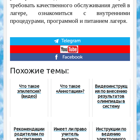
требовать качественного обслуживания детей в
лагере, ознакомиться с внутренними
процедурами, программой и питанием лагеря.
Похожие темы:
Что такое
Что такое
Видеоинструкц
эпилепсия?
«Аннотация»?
ия по внесению
(видео)
результатов
олимпиады в
систему
Рекомендации
Имеет ли право
Инструкции по
родителям пo
учитель
ведению
воспитанию
выгнать
электронного