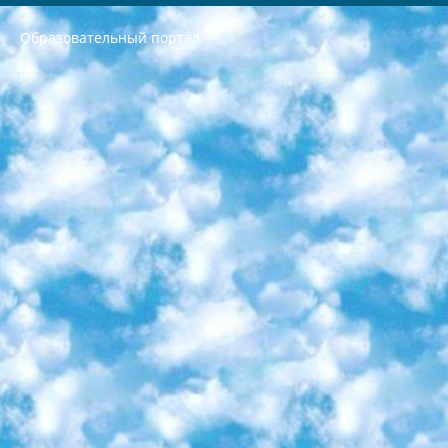
Образовательный портал
РЕСПУБЛИКА УЗБЕКИСТАН МИНИСТРЕРСТВО ДОШКОЛЬНОГО И ШКОЛЬНОГО ОБРАЗОВАНИЯ КОМАНДА в общеобразовательных учреждениях в 2023-2024 учебном году организация и проведение итоговой государственной аттестации обучающихся о Министра дошкольного и школьного образования Республики Узбекистан от 4 марта 2008 года (постановлением Минюста от 20 марта 2008 года № 1778 государственной регистрации) «Итоговое состояние учащихся общего среднего образования на основании положения об утверждении положения об аттестации общего среднего образования выпускной экзамен студентов в образовательных учреждениях в 2023-2024 учебном году В целях организации и прохождения аттестации приказываю: 1. Следующее: перечень предметов, по которым будет проводиться итоговая государственная аттестация и экзамен формы перевода согласно приложению 1; сертификаты международного образца, оценивающие уровень владения иностранными языками перечень согласно приложению 2; 2. Педагогический при специализированных образовательных учреждениях. научно-практический центр квалификации и международной оценки (Д.Давидова) 2024 г. До 25 марта: задания по предметам, по которым будет проводиться итоговая аттестация разработка и утверждение технических условий; итоговая аттестация на основании разработанного предметного задания разработка вопросов по предметам (устно и письменно), экзамен передача; общеобразовательные средние школы и специальные учебные заведения учащиеся выпускных классов школ и интернатов в агентской системе подготовка базы данных экзаменационных материалов и критериев оценки; перевод базы экзаменационных материалов на все языки обучения подать в Республиканский образовательный центр для изготовления; варианты экзаменов на основе разработанных контрольных материалов пусть будут поставлены задачи формирования. 3. Республиканский образовательный центр (Ш.Худайкулов) до 5 апреля 2024 года. до: база данных предоставленных экзаменационных материалов на все языки обучения перевод и экспертиза; для слепых, слабовидящих, глухих, слабослышащих и умственно отсталых детей учащиеся выпускных классов специализированных школ и школ-интернатов база данных экзаменационных материалов на всех преподаваемых языках подготовка критериев оценки; специализированные школы для умственно отсталых детей и технологии для учащихся выпускных классов школ-интернатов разработка соответствующих рекомендаций и критериев проведения ЕГЭ по естествознанию давать задания. 4. Педагогический при специализированных образовательных учреждениях. Научно-практический центр навыков и международной оценки (Д.Давидова), Республика образовательный центр (Худайкулов Ш.) итоговый государственный аттестационный экзамен ориентирован на творческое и логическое мышление при подготовке базы материалов учитывать введение заданий. 5. Следует отметить, что: сертификат государственного образца о знании общеобразовательного предмета и как минимум национальный уровень B1 по предметам на иностранных языках, указанным в Приложении 2. или международно признанный сертификат эквивалентного уровня студенты, изучающие определенный предмет, освобождаются от экзамена; по соответствующим предметам запланирована итоговая государственная аттестация за день до дня, путем жеребьевки Рабочей группой (в письменной форме по предметам, проводимым в форме) из числа сформированных вариантов выбрано 2 варианта; 2 выбранных варианта экзамена анонсированы на официальном сайте министерства и все выпускники по всей стране на основе этих вариантов проводит итоговую государственную аттестацию. 6. Государственное образование учащихся средних общеобразовательных учреждений. знания в соответствии с квалификационными требованиями, которые необходимо приобрести на основании стандартов итоговый (выпускной) контроль для 9 и 11 классов в целях тестирования Экзамены (далее – экзамены) состоят из предметов, перечисленных в приложении 1. будет сделано. 7. Экзамены пройдут с 26 мая по 15 июня 2024 г. (кроме науки физического воспитания). 8. Физическая для учащихся 9 классов общесредних образовательных учреждений. Экзамены по предмету «Образование, квалификация медицина» 1-6 мая 2024 года. сотрудники перевести под присмотр (с отклонениями в физическом или умственном развитии) специализированная школа для детей, школы-интернаты и со сколиозом школы-интернаты санаторного типа для больных детей исключены). 9. Он был слепым, слабовидящим и имел нарушения опорно-двигательного аппарата. экзамены в специализированных школах и интернатах для детей должны проводиться исходя из требований, предъявляемых к общеобразовательным учреждениям (физкультура кроме науки). 10. Специализированная школа для глухих и слабослышащих детей. и экзамены в интернатах и быть реализован в виде письменного теста по математике. 11. Специальность для умственно отсталых детей. Для 9 класса Родной язык и литературное письмо Государственный язык (язык обучения – узбекский). для неклассов) написано Математическое письмо Письменная/устная история Узбекистана Физическое воспитание практично Итоговый контроль Для 11 класса Написание родного языка и литературы (эссе) Математическое письмо Узбекский язык (обучение на узбекском языке) не посещающее общее среднее образование для учреждений)/Образовательное учреждение выбор письменный и устный Иностранный язык письменный/устный Письменная/устная история Узбекистана *По выбору студента:  Химия  Физика  Основы государственного права  География 10 бесплатных образовательных ресурсов - Мы составили подборку онлайн-проектов с интерактивными упражнениями, видеолекциями и статьями. Они помогут вам обрести новые и освежить старые знания бесплатно. 1. «ИНТУИТ» Старейшая образовательная площадка Рунета. Здесь вы найдёте сотни текстовых и видеокурсов на десятки различных тем — от программирования до психологии. Многие курсы подготовлены российскими университетами и крупными международными компаниями вроде Intel и Microsoft. Самостоятельное обучение бесплатное, но желающие могут оплатить услуги персональных наставников. 2. «Смартия» знакомит с актуальными профессиями и подсказывает, как им обучаться. Выбрав заинтересовавшую вас специальность — SMM-специалист, фотограф, веб-дизайнер или другую, — увидите список необходимых для неё умений. Чтобы вы могли освоить их самостоятельно, для каждого умения площадка отображает подборку ссылок на учебные материалы. Хотя «Смартия» ориентируется на русскоязычную аудиторию, часть контента всё же доступна только на английском. 3. «Лекторий Физтеха» Проект Московского физико-технического института (Физтеха). С его помощью вы можете смотреть онлайн серии лекций, записанные на видео в этом вузе. В числе доступных предметов — физика, биология, химия, информационные технологии и другие. К некоторым лекциям администрация ресурса прилагает готовые конспекты, которые можно скачивать в PDF-формате. 4. ITMOcourses Онлайн-площадка Санкт-Петербургского национального исследовательского университета информационных технологий, механики и оптики (ИТМО). Ресурс предоставляет свободный доступ к курсам, разработанным в этом вузе. Каталог материалов разбит на четыре категории: «Оптические системы и технологии», «Приборостроение и робототехника», «Информационные технологии» и «Биотехнологии». Курсы состоят из видеолекций, интерактивных демонстраций и заданий. 5. «КиберЛенинка» Электронная научная библиотека открытого доступа. Каталог площадки регулярно обрастает текстами статей из различных научных изданий. Сгруппированные по журналам и рубрикам публикации можно читать онлайн или скачивать целиком в PDF-формате. Проект нацелен на популяризацию науки за счёт открытого доступа к качественной информации. 6. «ПостНаука» На этом ресурсе публикуют подборки видеолекций, составленные экспертами из разных отраслей и объединённые общими темами. Среди них, к примеру, есть серии «Биоинформатика и геномика», «Культура средневековой Скандинавии» и Cinema Studies о теории кино. Каждая подборка лекций — логически связанная история, рассказанная экспертом от первого лица. Кроме того, на сайте появляются научно-образовательные статьи и тесты на разные темы. 7. «Newочём» Команда проекта «Newочём» отбирает самые интересные тексты из англоязычных СМИ и переводит те из них, за которые голосуют участники сообщества «ВКонтакте». По большей части это научно-популярные статьи. Редакторы придумывают лишь заголовки, в остальном содержание переводов соответствует оригиналам. Полные тексты можно читать прямо в социальной сети. 8. InternetUrok Онлайн-база материалов по основным дисциплинам школьной программы. Информация на сайте структурирована по классам, предметам и темам (урокам). Каждый урок состоит из видеолекций и конспектов. Есть также интерактивные тренажёры и тесты для закрепления пройденного материала. Даже если вы давно окончили школу, возможность повторить программу старших классов всегда может пригодиться. 9. Edutainme Ещё один ресурс об образовании. В отличие от Newtonew, как мне кажется, Edutainme больше ориентируется на представителей индустрии: педагогов, предпринимателей, разработчиков образовательных проектов. Но и любой, кто просто стремится к саморазвитию, найдёт на сайте много полезного и интересного для себя. Например, информацию о новых курсах и образовательных сервисах. 10. Newtonew Онлайн-медиа об образовании и обучении в широком смысле. Авторы Newtonew пишут об инструментах, заведениях, тактиках и стратегиях, которые помогают учить других и получать новые знания самостоятельно. На этой площадке вы найдёте новости, обзоры, аналитические мат