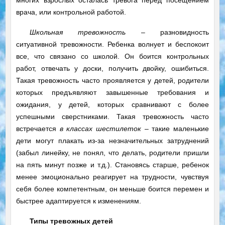
многих взрослых осталась тревога перед посещением
врача, или контрольной работой.
Школьная тревожность
– разновидность
ситуативной тревожности. Ребенка волнует и беспокоит
все, что связано со школой. Он боится контрольных
работ, отвечать у доски, получить двойку, ошибиться.
Такая тревожность часто проявляется у детей, родители
которых предъявляют завышенные требования и
ожидания, у детей, которых сравнивают с более
успешными сверстниками. Такая тревожность часто
встречается
в классах шестилеток
– такие маленькие
дети могут плакать из-за незначительных затруднений
(забыл линейку, не понял, что делать, родители пришли
на пять минут позже и т.д.). Становясь старше, ребенок
менее эмоционально реагирует на трудности, чувствуя
себя более компетентным, он меньше боится перемен и
быстрее адаптируется к изменениям.
Типы тревожных детей